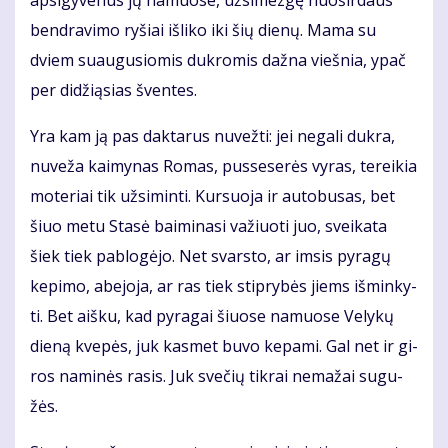
ap­si­gy­ve­nus jų na­muo­se, už­si­mez­gę nuo­šir­daus
ben­dra­vi­mo ry­šiai iš­li­ko iki šių die­nų. Ma­ma su
dviem su­au­gu­sio­mis duk­ro­mis daž­na vieš­nia, ypač
per di­dži­ą­sias šven­tes.
Yra kam ją pas dak­ta­rus nu­vež­ti: jei ne­ga­li duk­ra,
nu­ve­ža kai­my­nas Ro­mas, pus­se­se­rės vy­ras, te­rei­kia
mo­te­riai tik už­si­min­ti. Kur­suo­ja ir au­to­bu­sas, bet
šiuo me­tu Sta­sė bai­mi­na­si va­žiuo­ti juo, svei­ka­ta
šiek tiek pa­blo­gė­jo. Net svars­to, ar im­sis py­ra­gų
ke­pi­mo, abe­jo­ja, ar ras tiek stip­ry­bės jiems iš­min­ky­
ti. Bet aiš­ku, kad py­ra­gai šiuo­se na­muo­se Ve­ly­kų
die­ną kve­pės, juk kas­met bu­vo ke­pa­mi. Gal net ir gi­
ros na­mi­nės ra­sis. Juk sve­čių tik­rai ne­ma­žai su­gu­
žės.