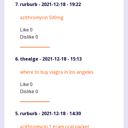
rurburb
- 2021-12-18 - 19:22
azithromycin 500mg
Komentaras
Like
0
Dislike
0
thealge
- 2021-12-18 - 15:13
where to buy viagra in los angeles
Komentaras
Like
0
Dislike
0
rurburb
- 2021-12-18 - 14:30
azithromycin 1 gram oral packet
Komentaras