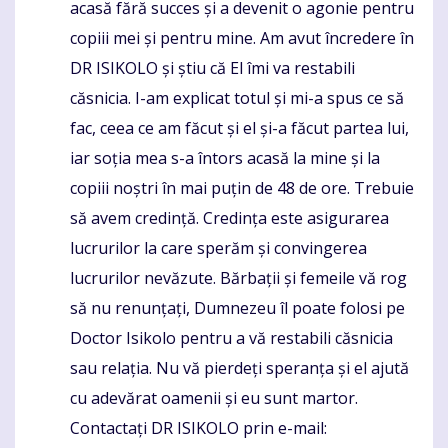
acasă fără succes și a devenit o agonie pentru
copiii mei și pentru mine. Am avut încredere în
DR ISIKOLO și știu că El îmi va restabili
căsnicia. I-am explicat totul și mi-a spus ce să
fac, ceea ce am făcut și el și-a făcut partea lui,
iar soția mea s-a întors acasă la mine și la
copiii noștri în mai puțin de 48 de ore. Trebuie
să avem credință. Credința este asigurarea
lucrurilor la care sperăm și convingerea
lucrurilor nevăzute. Bărbații și femeile vă rog
să nu renunțați, Dumnezeu îl poate folosi pe
Doctor Isikolo pentru a vă restabili căsnicia
sau relația. Nu vă pierdeți speranța și el ajută
cu adevărat oamenii și eu sunt martor.
Contactați DR ISIKOLO prin e-mail: