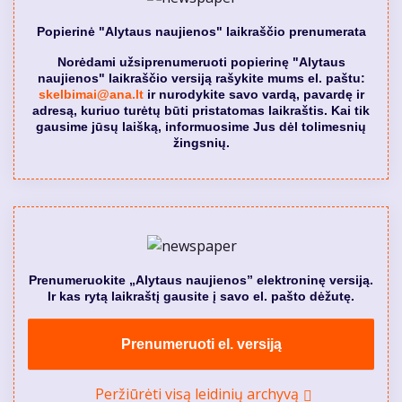
Popierinė "Alytaus naujienos" laikraščio prenumerata
Norėdami užsiprenumeruoti popierinę "Alytaus
naujienos" laikraščio versiją rašykite mums el. paštu:
skelbimai@ana.lt
ir nurodykite savo vardą, pavardę ir
adresą, kuriuo turėtų būti pristatomas laikraštis. Kai tik
gausime jūsų laišką, informuosime Jus dėl tolimesnių
žingsnių.
Prenumeruokite „Alytaus naujienos” elektroninę versiją.
Ir kas rytą laikraštį gausite į savo el. pašto dėžutę.
Prenumeruoti el. versiją
Peržiūrėti visą leidinių archyvą