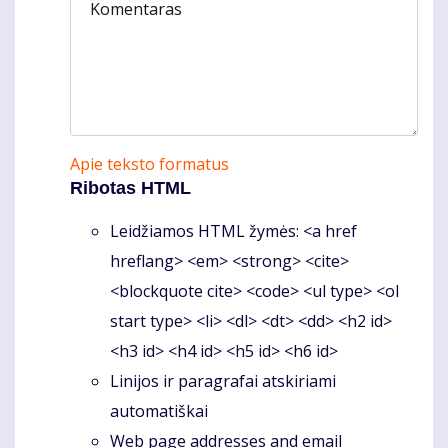
Komentaras
Apie teksto formatus
Ribotas HTML
Leidžiamos HTML žymės: <a href
hreflang> <em> <strong> <cite>
<blockquote cite> <code> <ul type> <ol
start type> <li> <dl> <dt> <dd> <h2 id>
<h3 id> <h4 id> <h5 id> <h6 id>
Linijos ir paragrafai atskiriami
automatiškai
Web page addresses and email