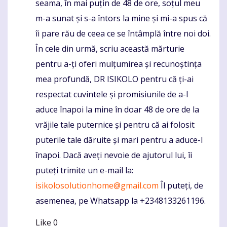
seama, în mai puțin de 48 de ore, soțul meu
m-a sunat și s-a întors la mine și mi-a spus că
îi pare rău de ceea ce se întâmplă între noi doi.
În cele din urmă, scriu această mărturie
pentru a-ți oferi mulțumirea și recunoștința
mea profundă, DR ISIKOLO pentru că ți-ai
respectat cuvintele și promisiunile de a-l
aduce înapoi la mine în doar 48 de ore de la
vrăjile tale puternice și pentru că ai folosit
puterile tale dăruite și mari pentru a aduce-l
înapoi. Dacă aveți nevoie de ajutorul lui, îi
puteți trimite un e-mail la:
isikolosolutionhome@gmail.com
Îl puteți, de
asemenea, pe Whatsapp la +2348133261196.
Like
0