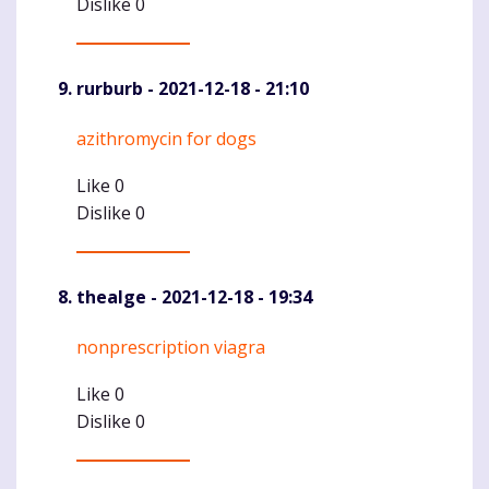
Dislike
0
rurburb
- 2021-12-18 - 21:10
azithromycin for dogs
Komentaras
Like
0
Dislike
0
thealge
- 2021-12-18 - 19:34
nonprescription viagra
Komentaras
Like
0
Dislike
0