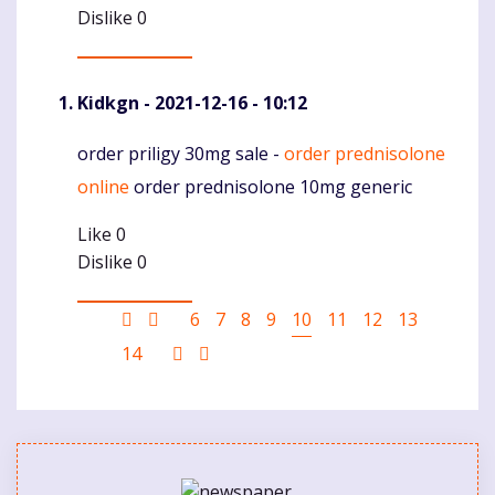
Dislike
0
Kidkgn
- 2021-12-16 - 10:12
order priligy 30mg sale -
order prednisolone
Komentaras
online
order prednisolone 10mg generic
Like
0
Dislike
0
Pagination
First
Ankstesnis
Puslapis
6
Puslapis
7
Puslapis
8
Puslapis
9
Current
10
Puslapis
11
Puslapis
12
Puslapis
13
page
puslapis
page
Puslapis
14
Sekantis
Last
puslapis
page