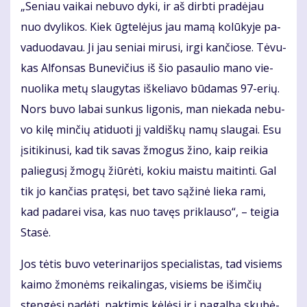
„Se­niau vai­kai ne­bu­vo dy­ki, ir aš dirb­ti pra­dė­jau
nuo dvy­li­kos. Kiek ūg­te­lė­jus jau ma­mą ko­lū­ky­je pa­
va­duo­da­vau. Ji jau se­niai mi­ru­si, ir­gi kan­čio­se. Tė­vu­
kas Al­fon­sas Bu­ne­vi­čius iš šio pa­sau­lio ma­no vie­
nuo­li­ka me­tų slau­gy­tas iš­ke­lia­vo bū­da­mas 97-erių.
Nors bu­vo la­bai sun­kus li­go­nis, man nie­ka­da ne­bu­
vo ki­lę min­čių ati­duo­ti jį val­diš­kų na­mų slau­gai. Esu
įsi­ti­ki­nu­si, kad tik sa­vas žmo­gus ži­no, kaip rei­kia
pa­lie­gu­sį žmo­gų žiū­rė­ti, ko­kiu mais­tu mai­tin­ti. Gal
tik jo kan­čias pra­tę­si, bet ta­vo są­ži­nė lie­ka ra­mi,
kad pa­da­rei vi­sa, kas nuo ta­vęs pri­klau­so“, – tei­gia
Sta­sė.
Jos tė­tis bu­vo ve­te­ri­na­ri­jos spe­cia­lis­tas, tad vi­siems
kai­mo žmo­nėms rei­ka­lin­gas, vi­siems be iš­im­čių
sten­gė­si pa­dė­ti, nak­ti­mis kė­lė­si ir į pa­gal­bą sku­bė­