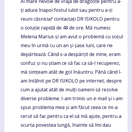
Ai mare nevoie de vraja de dragoste pentru a-
Komentaras
ți aduce înapoi fostul iubit sau pentru a-ți
reuni căsnicia? contactați DR ISIKOLO pentru
o soluție rapidă de 48 de ore. Mă numesc
Melena Marius și am avut o problemă cu soțul
meu în urmă cu un an și șase luni, care ne
depărtează. Când s-a despărțit de mine, eram
confuz și nu știam ce să fac ca să-l recuperez,
mă simțeam atât de gol înăuntru. Până când l-
am întâlnit pe DR ISIKOLO pe internet, despre
cum a ajutat atât de mulți oameni să rezolve
diverse probleme. I-am trimis un e-mail și i-am
spus problema mea și am făcut ceea ce mi-a
cerut să fac pentru ca el să mă ajute, pentru a
scurta povestea lungă, înainte să îmi dau