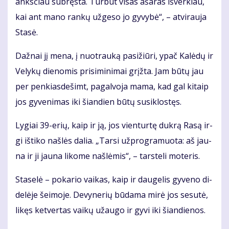
anks­čiau su­bręs­ta. Tur­būt vi­sas aša­ras iš­ver­kiau,
kai ant ma­no ran­kų už­ge­so jo gy­vy­bė“, – at­vi­rau­ja
Sta­sė.
Daž­nai jį me­na, į nuo­trau­ką pa­si­žiū­ri, ypač Ka­lė­dų ir
Ve­ly­kų die­no­mis pri­si­mi­ni­mai grįž­ta. Jam bū­tų jau
per pen­kias­de­šimt, pa­gal­vo­ja ma­ma, kad gal ki­taip
jos gy­ve­ni­mas iki šian­dien bū­tų su­si­klos­tęs.
Ly­giai 39-erių, kaip ir ją, jos vien­tur­tę duk­rą Ra­są ir­
gi iš­ti­ko naš­lės da­lia. „Tar­si už­prog­ra­muo­ta: aš jau­
na ir ji jau­na li­ko­me naš­lė­mis“, – tars­te­li mo­te­ris.
Sta­se­lė – po­ka­rio vai­kas, kaip ir dau­ge­lis gy­ve­no di­
de­lė­je šei­mo­je. De­vy­ne­rių bū­da­ma mi­rė jos se­su­tė,
li­kęs ket­ver­tas vai­kų už­au­go ir gy­vi iki šian­die­nos.