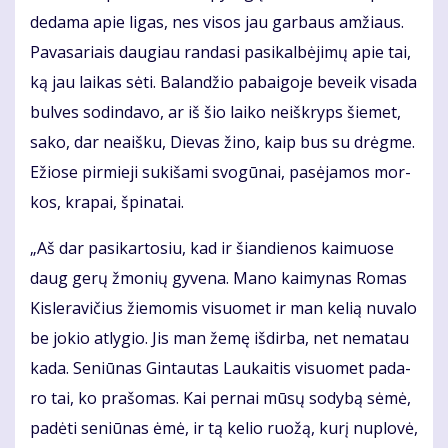
de­da­ma apie li­gas, nes vi­sos jau gar­baus am­žiaus.
Pa­va­sa­riais dau­giau ran­da­si pa­si­kal­bė­ji­mų apie tai,
ką jau lai­kas sė­ti. Ba­lan­džio pa­bai­go­je be­veik vi­sa­da
bul­ves so­din­da­vo, ar iš šio lai­ko ne­iš­kryps šie­met,
sa­ko, dar ne­aiš­ku, Die­vas ži­no, kaip bus su drėg­me.
Ežio­se pir­mie­ji su­ki­ša­mi svo­gū­nai, pa­sė­ja­mos mor­
kos, kra­pai, špi­na­tai.
„Aš dar pa­si­kar­to­siu, kad ir šian­die­nos kai­muo­se
daug ge­rų žmo­nių gy­ve­na. Ma­no kai­my­nas Ro­mas
Kis­le­ra­vi­čius žie­mo­mis vi­suo­met ir man ke­lią nu­va­lo
be jo­kio at­ly­gio. Jis man že­mę iš­dir­ba, net ne­ma­tau
ka­da. Se­niū­nas Gin­tau­tas Lau­kai­tis vi­suo­met pa­da­
ro tai, ko pra­šo­mas. Kai per­nai mū­sų so­dy­bą sė­mė,
pa­dė­ti se­niū­nas ėmė, ir tą ke­lio ruo­žą, ku­rį nu­plo­vė,