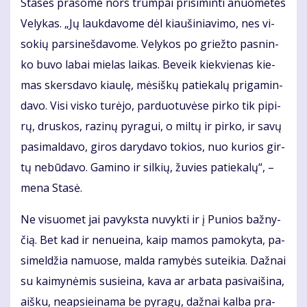
Sta­sės pra­šo­me nors trum­pai pri­si­min­ti anuo­me­tes
Ve­ly­kas. „Jų lauk­da­vo­me dėl kiau­ši­nia­vi­mo, nes vi­
so­kių par­si­neš­da­vo­me. Ve­ly­kos po griež­to pas­nin­
ko bu­vo la­bai mie­las lai­kas. Be­veik kiek­vie­nas kie­
mas skers­da­vo kiau­lę, mė­siš­kų pa­tie­ka­lų pri­ga­min­
da­vo. Vi­si vis­ko tu­rė­jo, par­duo­tu­vė­se pir­ko tik pi­pi­
rų, drus­kos, ra­zi­nų py­ra­gui, o mil­tų ir pir­ko, ir sa­vų
pa­si­mal­da­vo, gi­ros da­ry­da­vo to­kios, nuo ku­rios gir­
tų ne­bū­da­vo. Ga­mi­no ir sil­kių, žu­vies pa­tie­ka­lų“, –
me­na Sta­sė.
Ne vi­suo­met jai pa­vyks­ta nu­vyk­ti ir į Pu­nios baž­ny­
čią. Bet kad ir ne­nu­ei­na, kaip ma­mos pa­mo­ky­ta, pa­
si­mel­džia na­muo­se, mal­da ra­my­bės su­tei­kia. Daž­nai
su kai­my­nė­mis su­si­ei­na, ka­va ar ar­ba­ta pa­si­vai­ši­na,
aiš­ku, neap­si­ei­na­ma be py­ra­gų, daž­nai kal­ba pra­