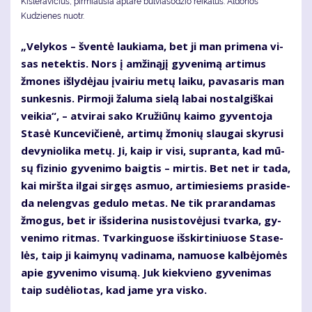
Kisleravičius, pirmiausia aptarė bulviasodžio reikalus. Aldonos
Kudzienes nuotr.
„Ve­ly­kos – šven­tė lau­kia­ma, bet ji man pri­me­na vi­
sas ne­tek­tis. Nors į am­ži­ną­jį gy­ve­ni­mą ar­ti­mus
žmo­nes iš­ly­dė­jau įvai­riu me­tų lai­ku, pa­va­sa­ris man
sun­kes­nis. Pir­mo­ji ža­lu­ma sie­lą la­bai nos­tal­giš­kai
vei­kia“, – at­vi­rai sa­ko Kru­žiū­nų kai­mo gy­ven­to­ja
Sta­sė Kun­ce­vi­čie­nė, ar­ti­mų žmo­nių slau­gai sky­ru­si
de­vy­nio­li­ka me­tų. Ji, kaip ir vi­si, su­pran­ta, kad mū­
sų fi­zi­nio gy­ve­ni­mo baig­tis – mir­tis. Bet net ir ta­da,
kai mirš­ta il­gai sir­gęs as­muo, ar­ti­mie­siems pra­si­de­
da ne­leng­vas ge­du­lo me­tas. Ne tik pra­ran­da­mas
žmo­gus, bet ir iš­si­de­ri­na nu­si­sto­vė­ju­si tvar­ka, gy­
ve­ni­mo rit­mas. Tvar­kin­guo­se iš­skir­ti­niuo­se Sta­se­
lės, taip ji kai­my­nų va­di­na­ma, na­muo­se kal­bė­jo­mės
apie gy­ve­ni­mo vi­su­mą. Juk kiek­vie­no gy­ve­ni­mas
taip su­dė­lio­tas, kad ja­me yra vis­ko.