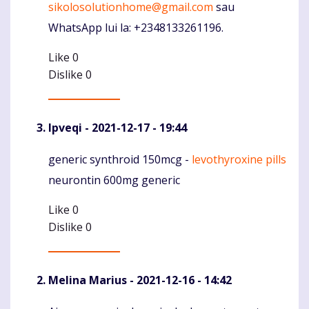
sikolosolutionhome@gmail.com
sau
WhatsApp lui la: +2348133261196.
Like
0
Dislike
0
Ipveqi
- 2021-12-17 - 19:44
generic synthroid 150mcg -
levothyroxine pills
Komentaras
neurontin 600mg generic
Like
0
Dislike
0
Melina Marius
- 2021-12-16 - 14:42