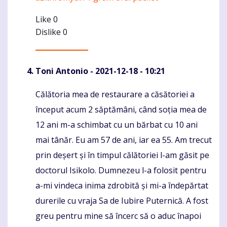
Like
0
Dislike
0
Toni Antonio
- 2021-12-18 - 10:21
Călătoria mea de restaurare a căsătoriei a
Komentaras
început acum 2 săptămâni, când soția mea de
12 ani m-a schimbat cu un bărbat cu 10 ani
mai tânăr. Eu am 57 de ani, iar ea 55. Am trecut
prin deșert și în timpul călătoriei l-am găsit pe
doctorul Isikolo. Dumnezeu l-a folosit pentru
a-mi vindeca inima zdrobită și mi-a îndepărtat
durerile cu vraja Sa de Iubire Puternică. A fost
greu pentru mine să încerc să o aduc înapoi