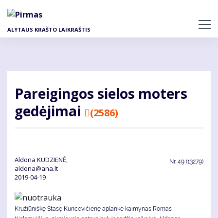
Pereiti
į
pagrindinį
ALYTAUS KRAŠTO LAIKRAŠTIS
turinį
Pa­rei­gin­gos sie­los mo­ters
ge­dė­ji­mai
(2586)
Aldona KUDZIENĖ,
Nr.
49 (13279)
aldona@ana.lt
2019-04-19
Kružiūniškę Stasę Kuncevičienę aplankė kaimynas Romas