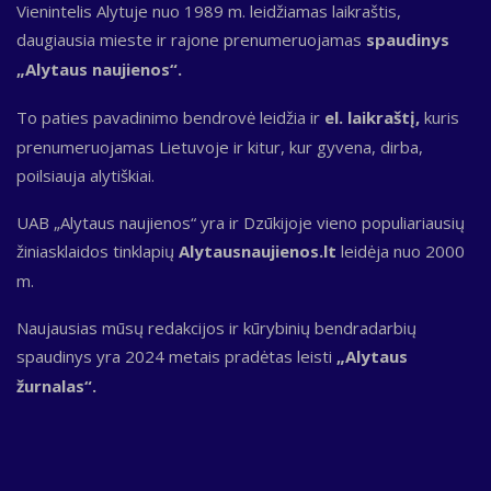
Vienintelis Alytuje nuo 1989 m. leidžiamas laikraštis,
daugiausia mieste ir rajone prenumeruojamas
spaudinys
„Alytaus naujienos“.
To paties pavadinimo bendrovė leidžia ir
el. laikraštį,
kuris
prenumeruojamas Lietuvoje ir kitur, kur gyvena, dirba,
poilsiauja alytiškiai.
UAB „Alytaus naujienos“ yra ir Dzūkijoje vieno populiariausių
žiniasklaidos tinklapių
Alytausnaujienos.lt
leidėja nuo 2000
m.
Naujausias mūsų redakcijos ir kūrybinių bendradarbių
spaudinys yra 2024 metais pradėtas leisti
„Alytaus
žurnalas“.