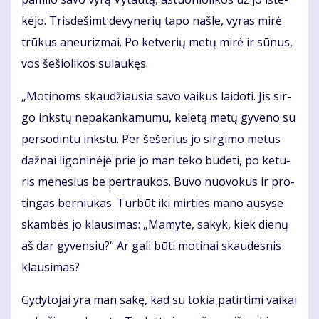
kė­jo. Tris­de­šimt de­vy­ne­rių ta­po naš­le, vy­ras mi­rė
trū­kus aneu­riz­mai. Po ket­ve­rių me­tų mi­rė ir sū­nus,
vos še­šio­li­kos su­lau­kęs.
„Mo­ti­noms skau­džiau­sia sa­vo vai­kus lai­do­ti. Jis sir­
go inks­tų ne­pa­kan­ka­mu­mu, ke­le­tą me­tų gy­ve­no su
per­so­din­tu inks­tu. Per še­še­rius jo sir­gi­mo me­tus
daž­nai li­go­ni­nė­je prie jo man te­ko bu­dė­ti, po ke­tu­
ris mė­ne­sius be per­trau­kos. Bu­vo nuo­vo­kus ir pro­
tin­gas ber­niu­kas. Tur­būt iki mir­ties ma­no au­sy­se
skam­bės jo klau­si­mas: „Ma­my­te, sa­kyk, kiek die­nų
aš dar gy­ven­siu?“ Ar ga­li bū­ti mo­ti­nai skau­des­nis
klau­si­mas?
Gy­dy­to­jai yra man sa­kę, kad su to­kia pa­tir­ti­mi vai­kai