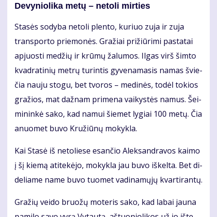
De­vy­nio­li­ka me­tų – ne­to­li mir­ties
Sta­sės so­dy­ba ne­to­li plen­to, ku­riuo zu­ja ir zu­ja
trans­por­to prie­mo­nės. Gra­žiai pri­žiū­ri­mi pa­sta­tai
ap­juos­ti me­džių ir krū­mų ža­lu­mos. Il­gas virš šim­to
kvad­ra­ti­nių met­rų tu­rin­tis gy­ve­na­ma­sis na­mas švie­
čia nau­ju sto­gu, bet tvo­ros – me­di­nės, to­dėl to­kios
gra­žios, mat daž­nam pri­me­na vai­kys­tės na­mus. Šei­
mi­nin­kė sa­ko, kad na­mui šie­met ly­giai 100 me­tų. Čia
anuo­met bu­vo Kru­žiū­nų mo­kyk­la.
Kai Sta­sė iš ne­to­lie­se esan­čio Alek­san­dra­vos kai­mo
į šį kie­mą ati­te­kė­jo, mo­kyk­la jau bu­vo iš­kel­ta. Bet di­
de­lia­me na­me bu­vo tuo­met va­di­na­mų­jų kvar­ti­ran­tų.
Gra­žių vei­do bruo­žų mo­te­ris sa­ko, kad la­bai jau­na
pa­mi­lo sa­vo vy­rą Vy­tau­tą, aš­tuo­nio­li­kos už jo iš­te­