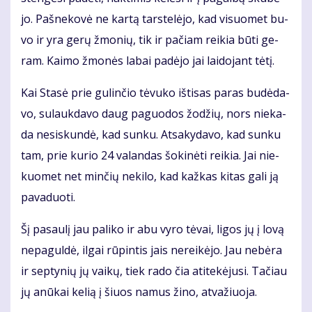
jo. Pa­šne­ko­vė ne kar­tą tars­te­lė­jo, kad vi­suo­met bu­
vo ir yra ge­rų žmo­nių, tik ir pa­čiam rei­kia bū­ti ge­
ram. Kai­mo žmo­nės la­bai pa­dė­jo jai lai­do­jant tė­tį.
Kai Sta­sė prie gu­lin­čio tė­vu­ko iš­ti­sas pa­ras bu­dė­da­
vo, su­lauk­da­vo daug pa­guo­dos žo­džių, nors nie­ka­
da ne­si­skun­dė, kad sun­ku. At­sa­ky­da­vo, kad sun­ku
tam, prie ku­rio 24 va­lan­das šo­ki­nė­ti rei­kia. Jai nie­
kuo­met net min­čių ne­ki­lo, kad kaž­kas ki­tas ga­li ją
pa­va­duo­ti.
Šį pa­sau­lį jau pa­li­ko ir abu vy­ro tė­vai, li­gos jų į lo­vą
ne­pa­gul­dė, il­gai rū­pin­tis jais ne­rei­kė­jo. Jau ne­bė­ra
ir sep­ty­nių jų vai­kų, tiek ra­do čia ati­te­kė­ju­si. Ta­čiau
jų anū­kai ke­lią į šiuos na­mus ži­no, at­va­žiuo­ja.