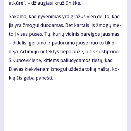
at­kū­rė“, – džiau­gia­si kru­žiū­niš­kė.
Sa­ko­ma, kad gy­ve­ni­mas yra gra­žus vien dėl to, kad
jis yra žmo­gui duo­da­mas. Bet kar­tais jis žmo­gų mė­
to į vi­sas pu­ses. Tų, ku­rių vi­di­nis pa­rei­gos jaus­mas
– di­de­lis, ge­ru­mo ir pa­do­ru­mo juo­se nuo to tik di­
dė­ja. Ar­ti­mų­jų ne­tek­tys ne­pa­lau­žė, o tik su­stip­ri­no
S.Kun­ce­vi­čie­nę, ki­tiems pa­liu­dy­da­mos tie­są, kad
Die­vas kiek­vie­nam žmo­gui už­de­da to­kią naš­tą, ko­
kią šis ge­ba pa­neš­ti.