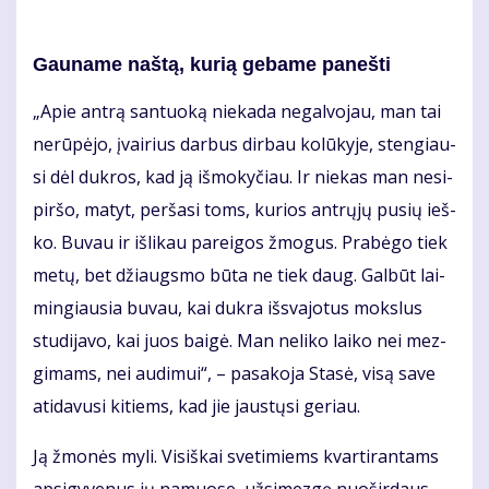
Gau­na­me naš­tą, ku­rią ge­ba­me pa­neš­ti
„Apie an­trą san­tuo­ką nie­ka­da ne­gal­vo­jau, man tai
ne­rū­pė­jo, įvai­rius dar­bus dir­bau ko­lū­ky­je, sten­giau­
si dėl duk­ros, kad ją iš­mo­ky­čiau. Ir nie­kas man ne­si­
pir­šo, ma­tyt, per­ša­si toms, ku­rios ant­rų­jų pu­sių ieš­
ko. Bu­vau ir iš­li­kau pa­rei­gos žmo­gus. Pra­bė­go tiek
me­tų, bet džiaugs­mo bū­ta ne tiek daug. Gal­būt lai­
min­giau­sia bu­vau, kai duk­ra iš­sva­jo­tus moks­lus
stu­di­ja­vo, kai juos bai­gė. Man ne­li­ko lai­ko nei mez­
gi­mams, nei au­di­mui“, – pa­sa­ko­ja Sta­sė, vi­są sa­ve
ati­da­vu­si ki­tiems, kad jie jaus­tų­si ge­riau.
Ją žmo­nės my­li. Vi­siš­kai sve­ti­miems kvar­ti­ran­tams