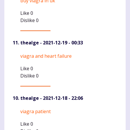
buy viagra in uk
Komentaras
Like
0
Dislike
0
thealge
- 2021-12-19 - 00:33
viagra and heart failure
Komentaras
Like
0
Dislike
0
thealge
- 2021-12-18 - 22:06
viagra patient
Komentaras
Like
0