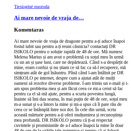
Tiesioginė nuoroda
Ai mare nevoie de vraja de…
Komentaras
Ai mare nevoie de vraja de dragoste pentru a-ți aduce înapoi
fostul iubit sau pentru a-ți reuni căsnicia? contactați DR
ISIKOLO pentru o soluție rapidă de 48 de ore. Mă numesc
Melena Marius și am avut o problemă cu soțul meu în urmă
cu un an și șase luni, care ne depărtează. Când s-a despărțit de
mine, eram confuz și nu știam ce să fac ca să-l recuperez, mă
simțeam atât de gol înăuntru. Până când l-am întâlnit pe DR
ISIKOLO pe internet, despre cum a ajutat atât de mulți
oameni să rezolve diverse probleme. I-am trimis un e-mail și i-
am spus problema mea și am făcut ceea ce mi-a cerut să fac
pentru ca el să mă ajute, pentru a scurta povestea lungă,
înainte să îmi dau seama, în mai puțin de 48 de ore, soțul meu
m-a sunat și s-a întors la mine și mi-a spus că îi pare rău de
ceea ce se întâmplă între noi doi. În cele din urmă, scriu
această mărturie pentru a-ți oferi mulțumirea și recunoștința
mea profundă, DR ISIKOLO pentru că ți-ai respectat
cuvintele și promisiunile de a-l aduce înapoi la mine în doar
48 de ore de la vrăjile tale puternice și pentru că ai folosit