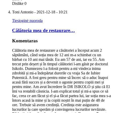
Dislike
0
Toni Antonio
- 2021-12-18 - 10:21
Tiesioginė nuoroda
Călătoria mea de restaurare…
Komentaras
Călătoria mea de restaurare a căsătoriei a început acum 2
săptămâni, când soția mea de 12 ani m-a schimbat cu un
bărbat cu 10 ani mai tânăr. Eu am 57 de ani, iar ea 55. Am
trecut prin deșert și în timpul călătoriei l-am găsit pe doctorul
Isikolo. Dumnezeu l-a folosit pentru a-mi vindeca inima
zdrobită și mi-a îndepărtat durerile cu vraja Sa de Iubire
Puternică. A fost greu pentru mine să încerc să o aduc înapoi
acasă fără succes și a devenit o agonie pentru copiii mei și
pentru mine. Am avut încredere în DR ISIKOLO și știu că El
îmi va restabili căsnicia. I-am explicat totul și mi-a spus ce să
fac, ceea ce am făcut și el și-a făcut partea lui, iar soția mea s-a
întors acasă la mine și la copiii noștri în mai puțin de 48 de
ore. Trebuie să avem credință. Credința este asigurarea
lucrurilor la care sperăm și convingerea lucrurilor nevăzute.