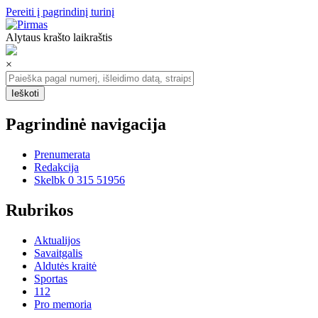
Pereiti į pagrindinį turinį
Alytaus krašto laikraštis
×
Pagrindinė navigacija
Prenumerata
Redakcija
Skelbk 0 315 51956
Rubrikos
Aktualijos
Savaitgalis
Aldutės kraitė
Sportas
112
Pro memoria