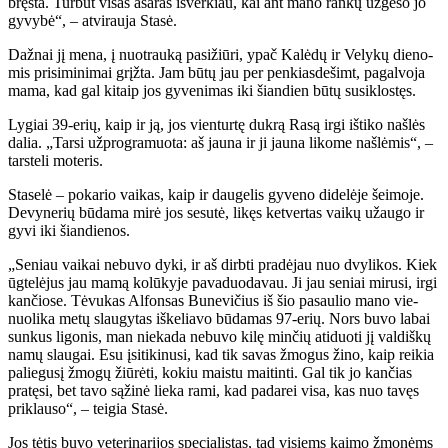
bręs­ta. Tur­būt vi­sas aša­ras iš­ver­kiau, kai ant ma­no ran­kų už­ge­so jo
gy­vy­bė“, – at­vi­rau­ja Sta­sė.
Daž­nai jį me­na, į nuo­trau­ką pa­si­žiū­ri, ypač Ka­lė­dų ir Ve­ly­kų die­no­
mis pri­si­mi­ni­mai grįž­ta. Jam bū­tų jau per pen­kias­de­šimt, pa­gal­vo­ja
ma­ma, kad gal ki­taip jos gy­ve­ni­mas iki šian­dien bū­tų su­si­klos­tęs.
Ly­giai 39-erių, kaip ir ją, jos vien­tur­tę duk­rą Ra­są ir­gi iš­ti­ko naš­lės
da­lia. „Tar­si už­prog­ra­muo­ta: aš jau­na ir ji jau­na li­ko­me naš­lė­mis“, –
tars­te­li mo­te­ris.
Sta­se­lė – po­ka­rio vai­kas, kaip ir dau­ge­lis gy­ve­no di­de­lė­je šei­mo­je.
De­vy­ne­rių bū­da­ma mi­rė jos se­su­tė, li­kęs ket­ver­tas vai­kų už­au­go ir
gy­vi iki šian­die­nos.
„Se­niau vai­kai ne­bu­vo dy­ki, ir aš dirb­ti pra­dė­jau nuo dvy­li­kos. Kiek
ūg­te­lė­jus jau ma­mą ko­lū­ky­je pa­va­duo­da­vau. Ji jau se­niai mi­ru­si, ir­gi
kan­čio­se. Tė­vu­kas Al­fon­sas Bu­ne­vi­čius iš šio pa­sau­lio ma­no vie­
nuo­li­ka me­tų slau­gy­tas iš­ke­lia­vo bū­da­mas 97-erių. Nors bu­vo la­bai
sun­kus li­go­nis, man nie­ka­da ne­bu­vo ki­lę min­čių ati­duo­ti jį val­diš­kų
na­mų slau­gai. Esu įsi­ti­ki­nu­si, kad tik sa­vas žmo­gus ži­no, kaip rei­kia
pa­lie­gu­sį žmo­gų žiū­rė­ti, ko­kiu mais­tu mai­tin­ti. Gal tik jo kan­čias
pra­tę­si, bet ta­vo są­ži­nė lie­ka ra­mi, kad pa­da­rei vi­sa, kas nuo ta­vęs
pri­klau­so“, – tei­gia Sta­sė.
Jos tė­tis bu­vo ve­te­ri­na­ri­jos spe­cia­lis­tas, tad vi­siems kai­mo žmo­nėms