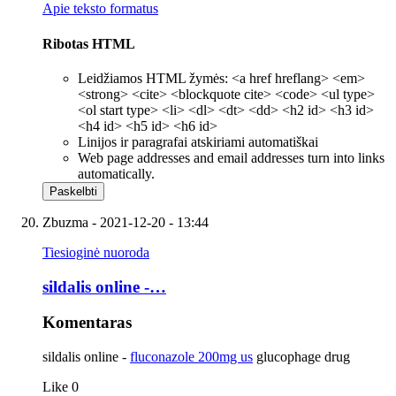
Apie teksto formatus
Ribotas HTML
Leidžiamos HTML žymės: <a href hreflang> <em>
<strong> <cite> <blockquote cite> <code> <ul type>
<ol start type> <li> <dl> <dt> <dd> <h2 id> <h3 id>
<h4 id> <h5 id> <h6 id>
Linijos ir paragrafai atskiriami automatiškai
Web page addresses and email addresses turn into links
automatically.
Zbuzma
- 2021-12-20 - 13:44
Tiesioginė nuoroda
sildalis online -…
Komentaras
sildalis online -
fluconazole 200mg us
glucophage drug
Like
0