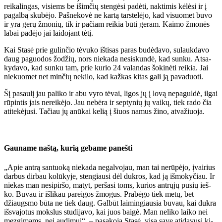
rei­ka­lin­gas, vi­siems be iš­im­čių sten­gė­si pa­dė­ti, nak­ti­mis kė­lė­si ir į
pa­gal­bą sku­bė­jo. Pa­šne­ko­vė ne kar­tą tars­te­lė­jo, kad vi­suo­met bu­vo
ir yra ge­rų žmo­nių, tik ir pa­čiam rei­kia bū­ti ge­ram. Kai­mo žmo­nės
la­bai pa­dė­jo jai lai­do­jant tė­tį.
Kai Sta­sė prie gu­lin­čio tė­vu­ko iš­ti­sas pa­ras bu­dė­da­vo, su­lauk­da­vo
daug pa­guo­dos žo­džių, nors nie­ka­da ne­si­skun­dė, kad sun­ku. At­sa­
ky­da­vo, kad sun­ku tam, prie ku­rio 24 va­lan­das šo­ki­nė­ti rei­kia. Jai
nie­kuo­met net min­čių ne­ki­lo, kad kaž­kas ki­tas ga­li ją pa­va­duo­ti.
Šį pa­sau­lį jau pa­li­ko ir abu vy­ro tė­vai, li­gos jų į lo­vą ne­pa­gul­dė, il­gai
rū­pin­tis jais ne­rei­kė­jo. Jau ne­bė­ra ir sep­ty­nių jų vai­kų, tiek ra­do čia
ati­te­kė­ju­si. Ta­čiau jų anū­kai ke­lią į šiuos na­mus ži­no, at­va­žiuo­ja.
Gau­na­me naš­tą, ku­rią ge­ba­me pa­neš­ti
„Apie an­trą san­tuo­ką nie­ka­da ne­gal­vo­jau, man tai ne­rū­pė­jo, įvai­rius
dar­bus dir­bau ko­lū­ky­je, sten­giau­si dėl duk­ros, kad ją iš­mo­ky­čiau. Ir
nie­kas man ne­si­pir­šo, ma­tyt, per­ša­si toms, ku­rios ant­rų­jų pu­sių ieš­
ko. Bu­vau ir iš­li­kau pa­rei­gos žmo­gus. Pra­bė­go tiek me­tų, bet
džiaugs­mo bū­ta ne tiek daug. Gal­būt lai­min­giau­sia bu­vau, kai duk­ra
iš­sva­jo­tus moks­lus stu­di­ja­vo, kai juos bai­gė. Man ne­li­ko lai­ko nei
mez­gi­mams, nei au­di­mui“, – pa­sa­ko­ja Sta­sė, vi­są sa­ve ati­da­vu­si ki­