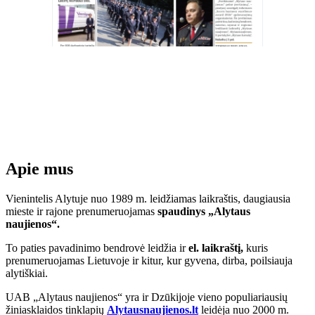
Apie mus
Vienintelis Alytuje nuo 1989 m. leidžiamas laikraštis, daugiausia
mieste ir rajone prenumeruojamas
spaudinys „Alytaus
naujienos“.
To paties pavadinimo bendrovė leidžia ir
el. laikraštį,
kuris
prenumeruojamas Lietuvoje ir kitur, kur gyvena, dirba, poilsiauja
alytiškiai.
UAB „Alytaus naujienos“ yra ir Dzūkijoje vieno populiariausių
žiniasklaidos tinklapių
Alytausnaujienos.lt
leidėja nuo 2000 m.