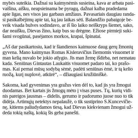
my­bės su­tei­kia. Daž­nai su kai­my­nė­mis su­si­ei­na, ka­va ar ar­ba­ta pa­si­
vai­ši­na, aiš­ku, neap­si­ei­na­ma be py­ra­gų, daž­nai kal­ba pra­de­da­ma
apie li­gas, nes vi­sos jau gar­baus am­žiaus. Pa­va­sa­riais dau­giau ran­da­
si pa­si­kal­bė­ji­mų apie tai, ką jau lai­kas sė­ti. Ba­lan­džio pa­bai­go­je be­
veik vi­sa­da bul­ves so­din­da­vo, ar iš šio lai­ko ne­iš­kryps šie­met, sa­ko,
dar ne­aiš­ku, Die­vas ži­no, kaip bus su drėg­me. Ežio­se pir­mie­ji su­ki­
ša­mi svo­gū­nai, pa­sė­ja­mos mor­kos, kra­pai, špi­na­tai.
„Aš dar pa­si­kar­to­siu, kad ir šian­die­nos kai­muo­se daug ge­rų žmo­nių
gy­ve­na. Ma­no kai­my­nas Ro­mas Kis­le­ra­vi­čius žie­mo­mis vi­suo­met ir
man ke­lią nu­va­lo be jo­kio at­ly­gio. Jis man že­mę iš­dir­ba, net ne­ma­tau
ka­da. Se­niū­nas Gin­tau­tas Lau­kai­tis vi­suo­met pa­da­ro tai, ko pra­šo­
mas. Kai per­nai mū­sų so­dy­bą sė­mė, pa­dė­ti se­niū­nas ėmė, ir tą ke­lio
ruo­žą, ku­rį nu­plo­vė, at­kū­rė“, – džiau­gia­si kru­žiū­niš­kė.
Sa­ko­ma, kad gy­ve­ni­mas yra gra­žus vien dėl to, kad jis yra žmo­gui
duo­da­mas. Bet kar­tais jis žmo­gų mė­to į vi­sas pu­ses. Tų, ku­rių vi­di­
nis pa­rei­gos jaus­mas – di­de­lis, ge­ru­mo ir pa­do­ru­mo juo­se nuo to tik
di­dė­ja. Ar­ti­mų­jų ne­tek­tys ne­pa­lau­žė, o tik su­stip­ri­no S.Kun­ce­vi­čie­
nę, ki­tiems pa­liu­dy­da­mos tie­są, kad Die­vas kiek­vie­nam žmo­gui už­
de­da to­kią naš­tą, ko­kią šis ge­ba pa­neš­ti.