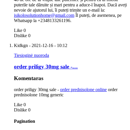
puterile tale dăruite și mari pentru a aduce-l înapoi. Dacă aveți
nevoie de ajutorul lui, îi puteți trimite un e-mail la:
isikolosolutionhome@gmail.com
Îl puteți, de asemenea, pe
Whatsapp la +2348133261196.
Like
0
Dislike
0
Kidkgn
- 2021-12-16 - 10:12
Tiesioginė nuoroda
order priligy 30mg sale -…
Komentaras
order priligy 30mg sale -
order prednisolone online
order
prednisolone 10mg generic
Like
0
Dislike
0
Pagination