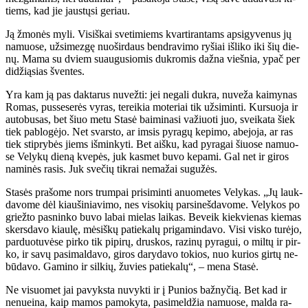
tiems, kad jie jaus­tų­si ge­riau.
Ją žmo­nės my­li. Vi­siš­kai sve­ti­miems kvar­ti­ran­tams ap­si­gy­ve­nus jų
na­muo­se, už­si­mez­gę nuo­šir­daus ben­dra­vi­mo ry­šiai iš­li­ko iki šių die­
nų. Ma­ma su dviem su­au­gu­sio­mis duk­ro­mis daž­na vieš­nia, ypač per
di­dži­ą­sias šven­tes.
Yra kam ją pas dak­ta­rus nu­vež­ti: jei ne­ga­li duk­ra, nu­ve­ža kai­my­nas
Ro­mas, pus­se­se­rės vy­ras, te­rei­kia mo­te­riai tik už­si­min­ti. Kur­suo­ja ir
au­to­bu­sas, bet šiuo me­tu Sta­sė bai­mi­na­si va­žiuo­ti juo, svei­ka­ta šiek
tiek pa­blo­gė­jo. Net svars­to, ar im­sis py­ra­gų ke­pi­mo, abe­jo­ja, ar ras
tiek stip­ry­bės jiems iš­min­ky­ti. Bet aiš­ku, kad py­ra­gai šiuo­se na­muo­
se Ve­ly­kų die­ną kve­pės, juk kas­met bu­vo ke­pa­mi. Gal net ir gi­ros
na­mi­nės ra­sis. Juk sve­čių tik­rai ne­ma­žai su­gu­žės.
Sta­sės pra­šo­me nors trum­pai pri­si­min­ti anuo­me­tes Ve­ly­kas. „Jų lauk­
da­vo­me dėl kiau­ši­nia­vi­mo, nes vi­so­kių par­si­neš­da­vo­me. Ve­ly­kos po
griež­to pas­nin­ko bu­vo la­bai mie­las lai­kas. Be­veik kiek­vie­nas kie­mas
skers­da­vo kiau­lę, mė­siš­kų pa­tie­ka­lų pri­ga­min­da­vo. Vi­si vis­ko tu­rė­jo,
par­duo­tu­vė­se pir­ko tik pi­pi­rų, drus­kos, ra­zi­nų py­ra­gui, o mil­tų ir pir­
ko, ir sa­vų pa­si­mal­da­vo, gi­ros da­ry­da­vo to­kios, nuo ku­rios gir­tų ne­
bū­da­vo. Ga­mi­no ir sil­kių, žu­vies pa­tie­ka­lų“, – me­na Sta­sė.
Ne vi­suo­met jai pa­vyks­ta nu­vyk­ti ir į Pu­nios baž­ny­čią. Bet kad ir
ne­nu­ei­na, kaip ma­mos pa­mo­ky­ta, pa­si­mel­džia na­muo­se, mal­da ra­