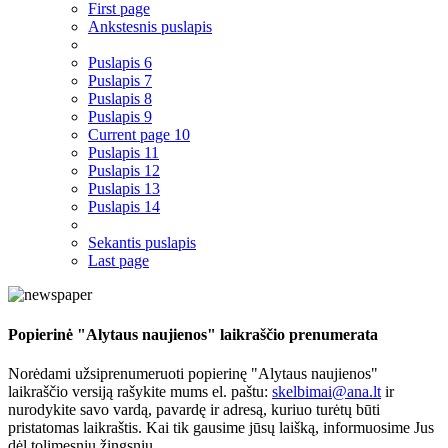
First page
Ankstesnis puslapis
Puslapis
6
Puslapis
7
Puslapis
8
Puslapis
9
Current page
10
Puslapis
11
Puslapis
12
Puslapis
13
Puslapis
14
Sekantis puslapis
Last page
Popierinė "Alytaus naujienos" laikraščio prenumerata
Norėdami užsiprenumeruoti popierinę "Alytaus naujienos"
laikraščio versiją rašykite mums el. paštu:
skelbimai@ana.lt
ir
nurodykite savo vardą, pavardę ir adresą, kuriuo turėtų būti
pristatomas laikraštis. Kai tik gausime jūsų laišką, informuosime Jus
dėl tolimesnių žingsnių.