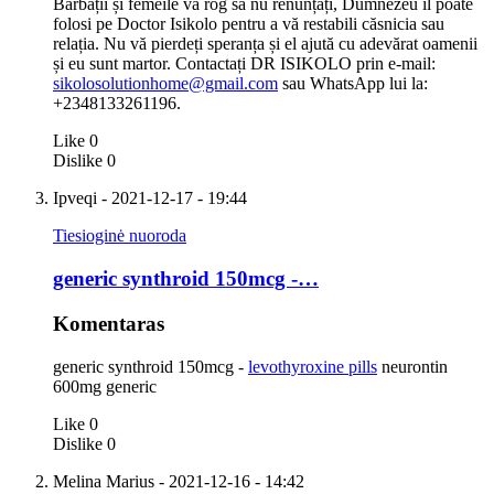
Bărbații și femeile vă rog să nu renunțați, Dumnezeu îl poate
folosi pe Doctor Isikolo pentru a vă restabili căsnicia sau
relația. Nu vă pierdeți speranța și el ajută cu adevărat oamenii
și eu sunt martor. Contactați DR ISIKOLO prin e-mail:
sikolosolutionhome@gmail.com
sau WhatsApp lui la:
+2348133261196.
Like
0
Dislike
0
Ipveqi
- 2021-12-17 - 19:44
Tiesioginė nuoroda
generic synthroid 150mcg -…
Komentaras
generic synthroid 150mcg -
levothyroxine pills
neurontin
600mg generic
Like
0
Dislike
0
Melina Marius
- 2021-12-16 - 14:42