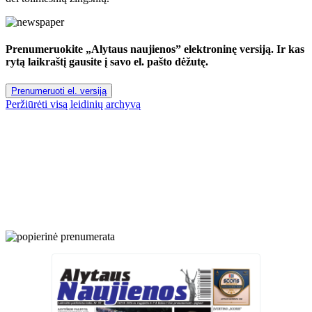
Prenumeruokite „Alytaus naujienos” elektroninę versiją. Ir kas
rytą laikraštį gausite į savo el. pašto dėžutę.
Prenumeruoti el. versiją
Peržiūrėti visą leidinių archyvą