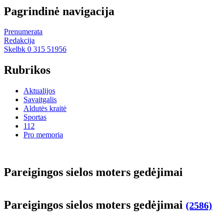
Pagrindinė navigacija
Prenumerata
Redakcija
Skelbk 0 315 51956
Rubrikos
Aktualijos
Savaitgalis
Aldutės kraitė
Sportas
112
Pro memoria
Pa­rei­gin­gos sie­los mo­ters ge­dė­ji­mai
Pa­rei­gin­gos sie­los mo­ters ge­dė­ji­mai
(2586)