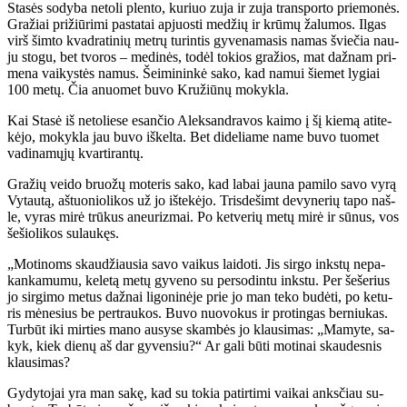
Sta­sės so­dy­ba ne­to­li plen­to, ku­riuo zu­ja ir zu­ja trans­por­to prie­mo­nės.
Gra­žiai pri­žiū­ri­mi pa­sta­tai ap­juos­ti me­džių ir krū­mų ža­lu­mos. Il­gas
virš šim­to kvad­ra­ti­nių met­rų tu­rin­tis gy­ve­na­ma­sis na­mas švie­čia nau­
ju sto­gu, bet tvo­ros – me­di­nės, to­dėl to­kios gra­žios, mat daž­nam pri­
me­na vai­kys­tės na­mus. Šei­mi­nin­kė sa­ko, kad na­mui šie­met ly­giai
100 me­tų. Čia anuo­met bu­vo Kru­žiū­nų mo­kyk­la.
Kai Sta­sė iš ne­to­lie­se esan­čio Alek­san­dra­vos kai­mo į šį kie­mą ati­te­
kė­jo, mo­kyk­la jau bu­vo iš­kel­ta. Bet di­de­lia­me na­me bu­vo tuo­met
va­di­na­mų­jų kvar­ti­ran­tų.
Gra­žių vei­do bruo­žų mo­te­ris sa­ko, kad la­bai jau­na pa­mi­lo sa­vo vy­rą
Vy­tau­tą, aš­tuo­nio­li­kos už jo iš­te­kė­jo. Tris­de­šimt de­vy­ne­rių ta­po naš­
le, vy­ras mi­rė trū­kus aneu­riz­mai. Po ket­ve­rių me­tų mi­rė ir sū­nus, vos
še­šio­li­kos su­lau­kęs.
„Mo­ti­noms skau­džiau­sia sa­vo vai­kus lai­do­ti. Jis sir­go inks­tų ne­pa­
kan­ka­mu­mu, ke­le­tą me­tų gy­ve­no su per­so­din­tu inks­tu. Per še­še­rius
jo sir­gi­mo me­tus daž­nai li­go­ni­nė­je prie jo man te­ko bu­dė­ti, po ke­tu­
ris mė­ne­sius be per­trau­kos. Bu­vo nuo­vo­kus ir pro­tin­gas ber­niu­kas.
Tur­būt iki mir­ties ma­no au­sy­se skam­bės jo klau­si­mas: „Ma­my­te, sa­
kyk, kiek die­nų aš dar gy­ven­siu?“ Ar ga­li bū­ti mo­ti­nai skau­des­nis
klau­si­mas?
Gy­dy­to­jai yra man sa­kę, kad su to­kia pa­tir­ti­mi vai­kai anks­čiau su­