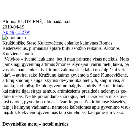
Aldona KUDZIENĖ, aldona@ana.lt
2019-04-19
Nr.
49 (13279)
Kružiūniškę Stasę Kuncevičienę aplankė kaimynas Romas
Kisleravičius, pirmiausia aptarė bulviasodžio reikalus. Aldonos
Kudzienes nuotr.
„Ve­ly­kos – šven­tė lau­kia­ma, bet ji man pri­me­na vi­sas ne­tek­tis. Nors
į am­ži­ną­jį gy­ve­ni­mą ar­ti­mus žmo­nes iš­ly­dė­jau įvai­riu me­tų lai­ku, pa­
va­sa­ris man sun­kes­nis. Pir­mo­ji ža­lu­ma sie­lą la­bai nos­tal­giš­kai vei­
kia“, – at­vi­rai sa­ko Kru­žiū­nų kai­mo gy­ven­to­ja Sta­sė Kun­ce­vi­čie­nė,
ar­ti­mų žmo­nių slau­gai sky­ru­si de­vy­nio­li­ka me­tų. Ji, kaip ir vi­si, su­
pran­ta, kad mū­sų fi­zi­nio gy­ve­ni­mo baig­tis – mir­tis. Bet net ir ta­da,
kai mirš­ta il­gai sir­gęs as­muo, ar­ti­mie­siems pra­si­de­da ne­leng­vas ge­
du­lo me­tas. Ne tik pra­ran­da­mas žmo­gus, bet ir iš­si­de­ri­na nu­si­sto­vė­
ju­si tvar­ka, gy­ve­ni­mo rit­mas. Tvar­kin­guo­se iš­skir­ti­niuo­se Sta­se­lės,
taip ji kai­my­nų va­di­na­ma, na­muo­se kal­bė­jo­mės apie gy­ve­ni­mo vi­su­
mą. Juk kiek­vie­no gy­ve­ni­mas taip su­dė­lio­tas, kad ja­me yra vis­ko.
De­vy­nio­li­ka me­tų – ne­to­li mir­ties