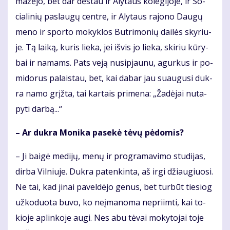
ma­žė­jo, bet dar dės­tau ir Aly­taus ko­le­gi­jo­je, ir So­
cia­li­nių pa­slau­gų cen­tre, ir Aly­taus ra­jo­no Dau­gų
me­no ir spor­to mo­kyk­los But­ri­mo­nių dai­lės sky­riu­
je. Tą lai­ką, ku­ris lie­ka, jei iš­vis jo lie­ka, ski­riu kū­ry­
bai ir na­mams. Pats ve­ją nu­si­pjau­nu, agur­kus ir po­
mi­do­rus pa­lais­tau, bet, kai da­bar jau su­au­gu­si duk­
ra na­mo grįž­ta, tai kar­tais pri­me­na: „Ža­dė­jai nu­ta­
py­ti dar­bą...“
– Ar duk­ra Mo­ni­ka pa­se­kė tė­vų pė­do­mis?
– Ji bai­gė me­di­jų, me­nų ir pro­gra­ma­vi­mo stu­di­jas,
dir­ba Vil­niu­je. Duk­ra pa­ten­kin­ta, aš ir­gi džiau­giuo­si.
Ne tai, kad ji­nai pa­vel­dė­jo ge­nus, bet tur­būt tie­siog
už­ko­duo­ta bu­vo, ko ne­įma­no­ma ne­pri­im­ti, kai to­
kio­je ap­lin­ko­je au­gi. Nes abu tė­vai mo­ky­to­jai to­je