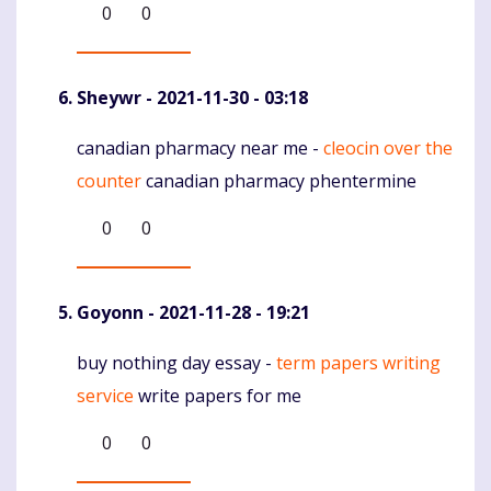
0
0
Sheywr
- 2021-11-30 - 03:18
canadian pharmacy near me -
cleocin over the
Komentaras
counter
canadian pharmacy phentermine
0
0
Goyonn
- 2021-11-28 - 19:21
buy nothing day essay -
term papers writing
Komentaras
service
write papers for me
0
0