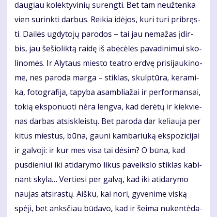
dau­giau ko­lek­ty­vi­nių su­reng­ti. Bet tam ne­už­ten­ka
vien su­rink­ti dar­bus. Rei­kia idė­jos, ku­ri tu­ri pri­bręs­
ti. Dai­lės ug­dy­to­jų pa­ro­dos – tai jau ne­ma­žas įdir­
bis, jau še­šio­lik­tą rai­dę iš abė­cė­lės pa­va­di­ni­mui sko­
li­no­mės. Ir Aly­taus mies­to te­at­ro erd­vę pri­si­jau­ki­no­
me, nes pa­ro­da mar­ga – stik­las, skulp­tū­ra, ke­ra­mi­
ka, fo­to­gra­fi­ja, ta­py­ba asam­blia­žai ir per­for­man­sai,
to­kią eksponuoti nė­ra leng­va, kad de­rė­tų ir kiek­vie­
nas dar­bas at­si­skleis­tų. Bet pa­ro­da dar ke­liau­ja per
ki­tus mies­tus, bū­na, gau­ni kam­ba­riu­ką eks­po­zi­ci­jai
ir gal­vo­ji: ir kur mes vi­sa tai dė­sim? O bū­na, kad
pus­die­niui iki ati­da­ry­mo li­kus pa­veiks­lo stik­las ka­bi­
nant sky­la… Ver­tie­si per gal­vą, kad iki ati­da­ry­mo
nau­jas at­si­ras­tų. Aiš­ku, kai no­ri, gy­ve­ni­me vis­ką
spė­ji, bet anks­čiau bū­da­vo, kad ir šei­ma nu­ken­tė­da­