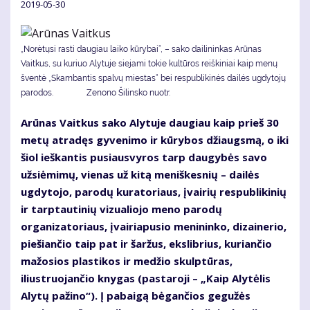
2019-05-30
„Norėtųsi rasti daugiau laiko kūrybai“, – sako dailininkas Arūnas
Vaitkus, su kuriuo Alytuje siejami tokie kultūros reiškiniai kaip menų
šventė „Skambantis spalvų miestas“ bei respublikinės dailės ugdytojų
parodos. Zenono Šilinsko nuotr.
Arūnas Vaitkus sako Alytuje daugiau kaip prieš 30
metų atradęs gyvenimo ir kūrybos džiaugsmą, o iki
šiol ieškantis pusiausvyros tarp daugybės savo
užsiėmimų, vienas už kitą meniškesnių – dailės
ugdytojo, parodų kuratoriaus, įvairių respublikinių
ir tarptautinių vizualiojo meno parodų
organizatoriaus, įvairiapusio menininko, dizainerio,
piešiančio taip pat ir šaržus, ekslibrius, kuriančio
mažosios plastikos ir medžio skulptūras,
iliustruojančio knygas (pastaroji – „Kaip Alytėlis
Alytų pažino“). Į pabaigą bėgančios gegužės