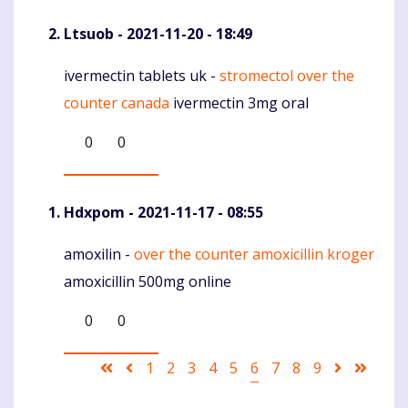
Ltsuob
- 2021-11-20 - 18:49
ivermectin tablets uk -
stromectol over the
Komentaras
counter canada
ivermectin 3mg oral
0
0
Hdxpom
- 2021-11-17 - 08:55
amoxilin -
over the counter amoxicillin kroger
Komentaras
amoxicillin 500mg online
0
0
Pagination
First
Ankstesnis
Puslapis
1
Puslapis
2
Puslapis
3
Puslapis
4
Puslapis
5
Current
6
Puslapis
7
Puslapis
8
Puslapis
9
Sekantis
Last
page
puslapis
page
puslapis
page