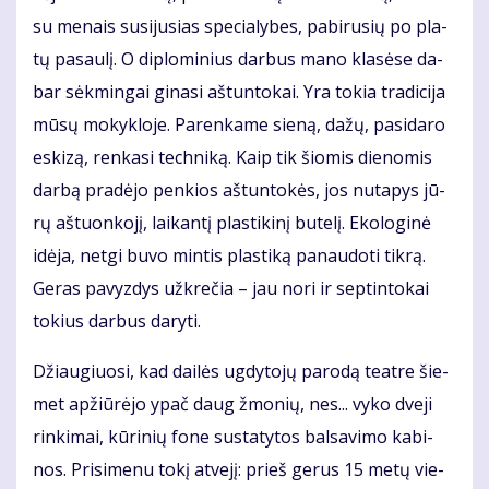
su me­nais su­si­ju­sias spe­cia­ly­bes, pa­bi­ru­sių po pla­
tų pa­sau­lį. O di­plo­mi­nius dar­bus ma­no kla­sė­se da­
bar sėk­min­gai gi­na­si aš­tun­to­kai. Yra to­kia tra­di­ci­ja
mū­sų mo­kyk­lo­je. Parenkame sie­ną, da­žų, pa­si­da­ro
es­ki­zą, ren­ka­si tech­ni­ką. Kaip tik šio­mis die­no­mis
dar­bą pradėjo pen­kios aš­tun­to­kės, jos nu­ta­pys jū­
rų aš­tuon­ko­jį, lai­kan­tį plas­ti­ki­nį bu­te­lį. Eko­lo­gi­nė
idė­ja, net­gi bu­vo min­tis plas­ti­ką pa­nau­do­ti tik­rą.
Ge­ras pa­vyz­dys už­kre­čia – jau no­ri ir sep­tin­to­kai
tokius darbus da­ry­ti.
Džiau­giuo­si, kad dai­lės ug­dy­to­jų pa­ro­dą te­at­re šie­
met ap­žiū­rė­jo ypač daug žmo­nių, nes... vy­ko dve­ji
rin­ki­mai, kū­ri­nių fo­ne su­sta­ty­tos bal­sa­vi­mo ka­bi­
nos. Pri­si­me­nu to­kį at­ve­jį: prieš ge­rus 15 me­tų vie­