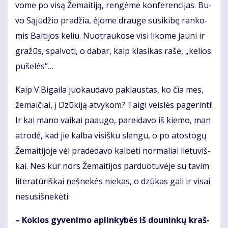
vo­me po vi­są Že­mai­ti­ją, ren­gė­me kon­fe­ren­ci­jas. Bu­
vo Są­jū­džio pra­džia, ėjo­me drau­ge su­si­ki­bę ran­ko­
mis Bal­ti­jos ke­liu. Nuo­trau­ko­se vi­si li­ko­me jau­ni ir
gra­žūs, spal­vo­ti, o da­bar, kaip kla­si­kas ra­šė, „ke­lios
pu­še­lės“…
Kaip V.Bi­gai­la juo­kau­da­vo pa­klaus­tas, ko čia mes,
že­mai­čiai, į Dzū­ki­ją at­vy­kom? Tai­gi veis­lės pa­ge­rin­ti!
Ir kai ma­no vai­kai pa­au­go, par­ei­da­vo iš kie­mo, man
at­ro­dė, kad jie kal­ba vi­siš­ku slen­gu, o po atos­to­gų
Že­mai­ti­jo­je vėl pra­dė­da­vo kal­bė­ti nor­ma­liai lie­tu­viš­
kai. Nes kur nors Že­mai­ti­jos par­duo­tu­vė­je su ta­vim
li­te­ra­tū­riš­kai neš­ne­kės nie­kas, o dzū­kas ga­li ir vi­sai
nesu­si­šne­kė­ti.
– Ko­kios gy­ve­ni­mo ap­lin­ky­bės iš dou­nin­kų kraš­