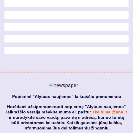
Popierinė "Alytaus naujienos" laikraščio prenumerata
Norėdami užsiprenumeruoti popierinę "Alytaus naujienos"
laikraščio versiją rašykite mums el. paštu:
skelbimai@ana.lt
ir nurodykite savo vardą, pavardę ir adresą, kuriuo turėtų
būti pristatomas laikraštis. Kai tik gausime jūsų laišką,
informuosime Jus dėl tolimesnių žingsnių.