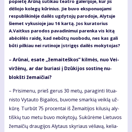
popietę Arūną sutikau teatro galerijoje, kur jis
dėliojo kolegų kūrinius. Jie buvo eksponuojami
respublikinėje dailės ugdytojų parodoje, Alytuje
šiemet vykusioje jau 16 kartą. Jos kuratorius
A.Vaitkus parodos pavadinimui parenka vis kitą
abėcėlės raidę, kad nebūtų nuobodu, nes kas gali
būti pilkiau nei rutinoje įstrigęs dailės mokytojas?
– Arū­nai, esa­te „že­mai­teš­kos“ kil­mės, nuo Vei­
vir­žė­nų, ar dar bu­ria­si į Dzū­ki­jos sos­ti­nę nu­
blokš­ti že­mai­čiai?
– Pri­si­me­nu, prieš ge­rus 30 me­tų, pa­ra­gin­ti li­tu­a­
nis­to Vy­tau­to Bi­gai­los, bu­vo­me smar­kią veik­lą už­
kū­rę. Tur­būt 75 pro­cen­tai iš Že­mai­ti­jos ki­lu­sių aly­
tiš­kių tuo me­tu bu­vo mo­ky­to­jų. Su­kū­rė­me Lie­tu­vos
že­mai­čių drau­gi­jos Aly­taus sky­riaus vė­lia­vą, ke­lia­