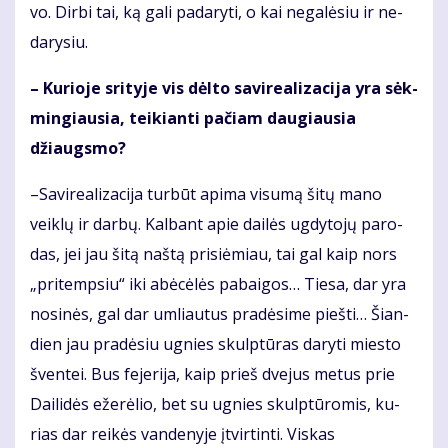
vo. Dir­bi tai, ką ga­li pa­da­ry­ti, o kai ne­ga­lė­siu ir ne­
da­ry­siu.
– Ku­rio­je sri­ty­je vis dėl­to sa­vi­re­a­li­za­ci­ja yra sėk­
min­giau­sia, tei­kian­ti pa­čiam dau­giau­sia
džiaugs­mo?
–Sa­vi­re­a­li­za­ci­ja tur­būt ap­ima vi­su­mą ši­tų ma­no
veik­lų ir dar­bų. Kal­bant apie dai­lės ug­dy­to­jų pa­ro­
das, jei jau ši­tą naš­tą pri­si­ė­miau, tai gal kaip nors
„pritemp­siu“ iki abė­cė­lės pa­bai­gos… Tie­sa, dar yra
no­si­nės, gal dar um­liau­tus pra­dė­si­me pieš­ti… Šian­
dien jau pra­dė­siu ug­nies skulp­tū­ras da­ry­ti mies­to
šven­tei. Bus fe­je­ri­ja, kaip prieš dve­jus me­tus prie
Dai­li­dės eže­rė­lio, bet su ug­nies skulp­tū­ro­mis, ku­
rias dar rei­kės van­de­nyje įtvirtinti. Viskas