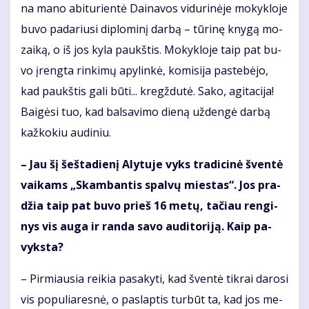
na ma­no abi­tu­rien­tė Dai­na­vos vi­du­ri­nė­je mo­kyk­lo­je
bu­vo pa­da­riu­si di­plo­mi­nį dar­bą – tū­ri­nę kny­gą mo­
zai­ką, o iš jos ky­la paukš­tis. Mo­kyk­lo­je taip pat bu­
vo įreng­ta rin­ki­mų apy­lin­kė, ko­mi­si­ja pa­ste­bė­jo,
kad paukš­tis ga­li bū­ti... kregž­du­tė. Sa­ko, agi­ta­ci­ja!
Bai­gė­si tuo, kad bal­sa­vi­mo die­ną už­den­gė dar­bą
kaž­ko­kiu au­di­niu.
– Jau šį šeš­ta­die­nį Aly­tu­je vyks tra­di­ci­nė šven­tė
vai­kams „Skam­ban­tis spal­vų mies­tas“. Jos pra­
džia taip pat bu­vo prieš 16 me­tų, ta­čiau ren­gi­
nys vis au­ga ir ran­da sa­vo au­di­to­ri­ją. Kaip pa­
vyks­ta?
– Pir­miau­sia rei­kia pa­sa­ky­ti, kad šven­tė tik­rai da­ro­si
vis po­pu­lia­res­nė, o pa­slap­tis tur­būt ta, kad jos me­