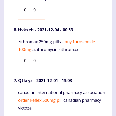
0
0
Hvkxeh
- 2021-12-04 - 00:53
zithromax 250mg pills -
buy furosemide
Komentaras
100mg
azithromycin zithromax
0
0
Qtkryz
- 2021-12-01 - 13:03
canadian international pharmacy association -
Komentaras
order keflex 500mg pill
canadian pharmacy
victoza