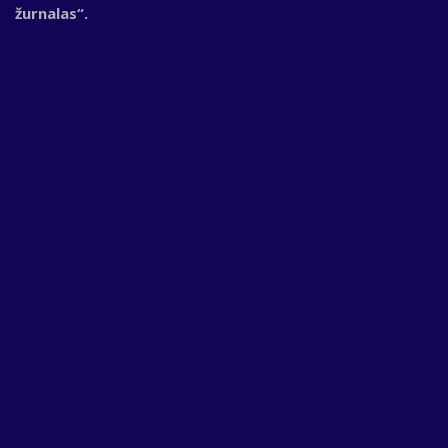
žurnalas“.