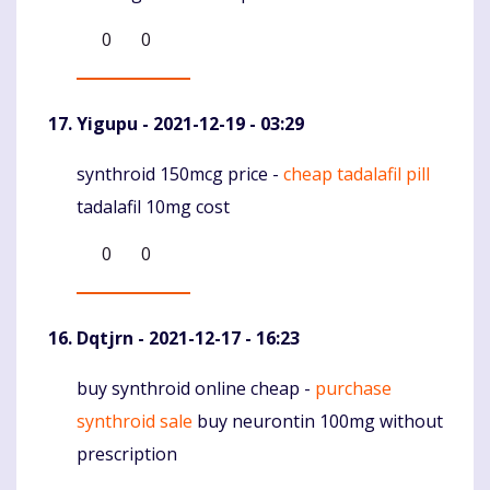
0
0
Yigupu
- 2021-12-19 - 03:29
synthroid 150mcg price -
cheap tadalafil pill
Komentaras
tadalafil 10mg cost
0
0
Dqtjrn
- 2021-12-17 - 16:23
buy synthroid online cheap -
purchase
Komentaras
synthroid sale
buy neurontin 100mg without
prescription