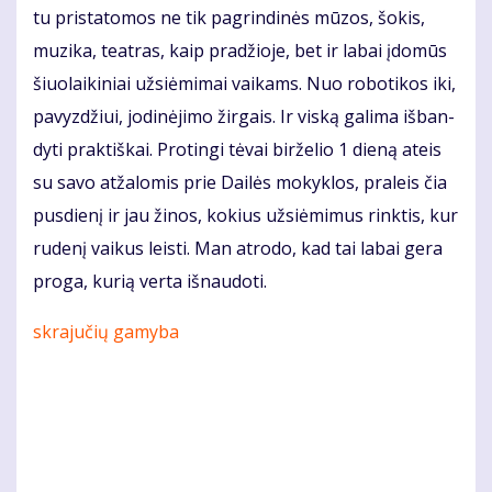
tu pri­sta­to­mos ne tik pagrindinės mū­zos, šo­kis,
mu­zi­ka, te­at­ras, kaip pra­džio­je, bet ir la­bai įdo­mūs
šiuo­lai­ki­niai už­si­ė­mi­mai vai­kams. Nuo ro­bo­ti­kos iki,
pa­vyz­džiui, jo­di­nė­ji­mo žir­gais. Ir vis­ką ga­li­ma iš­ban­
dy­ti prak­tiš­kai. Pro­tin­gi tė­vai bir­že­lio 1 die­ną at­eis
su sa­vo at­ža­lo­mis prie Dai­lės mo­kyk­los, pra­leis čia
pus­die­nį ir jau ži­nos, ko­kius už­si­ė­mi­mus rink­tis, kur
ru­de­nį vai­kus leis­ti. Man at­ro­do, kad tai la­bai ge­ra
pro­ga, ku­rią ver­ta iš­nau­do­ti.
skrajučių gamyba