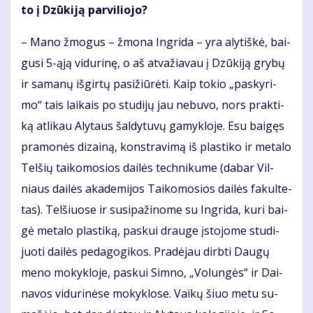
to į Dzū­ki­ją par­vi­lio­jo?
– Ma­no žmo­gus – žmo­na In­gri­da – yra aly­tiš­kė, bai­
gu­si 5-ąją vi­du­ri­nę, o aš at­va­žia­vau į Dzū­ki­ją gry­bų
ir sa­ma­nų iš­gir­tų pa­si­žiū­rė­ti. Kaip to­kio „pa­sky­ri­
mo“ tais lai­kais po stu­di­jų jau ne­bu­vo, nors prak­ti­
ką at­li­kau Aly­taus šal­dy­tu­vų ga­myk­lo­je. Esu bai­gęs
pra­mo­nės di­zai­ną, kon­stra­vi­mą iš plas­ti­ko ir me­ta­lo
Tel­šių tai­ko­mo­sios dai­lės tech­ni­ku­me (da­bar Vil­
niaus dai­lės aka­de­mi­jos Tai­ko­mo­sios dai­lės fa­kul­te­
tas). Tel­šiuo­se ir su­si­pa­ži­no­me su In­gri­da, ku­ri bai­
gė me­ta­lo plas­ti­ką, pas­kui drau­ge įsto­jo­me stu­di­
juo­ti dai­lės pe­da­go­gi­kos. Pra­dė­jau dirb­ti Dau­gų
me­no mo­kyk­lo­je, pas­kui Simno, „Vo­lun­gės“ ir Dai­
na­vos vi­du­ri­nė­se mo­kyk­lo­se. Vai­kų šiuo me­tu su­