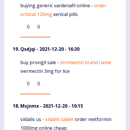
buying generic vardenafil online -
order
Komentaras
orlistat 120mg
xenical pills
0
0
Qsdjqi
- 2021-12-20 - 16:30
buy provigil sale -
stromectol brand name
Komentaras
ivermectin 3mg for lice
0
0
Msjnmx
- 2021-12-20 - 10:15
sildalis us -
sildalis tablet
order metformin
Komentaras
1000mg online cheap