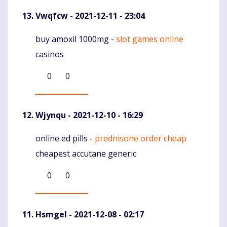
Vwqfcw
- 2021-12-11 - 23:04
buy amoxil 1000mg -
slot games online
Komentaras
casinos
0
0
Wjynqu
- 2021-12-10 - 16:29
online ed pills -
prednisone order cheap
Komentaras
cheapest accutane generic
0
0
Hsmgel
- 2021-12-08 - 02:17