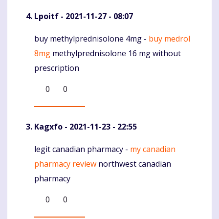
Lpoitf
- 2021-11-27 - 08:07
buy methylprednisolone 4mg -
buy medrol
Komentaras
8mg
methylprednisolone 16 mg without
prescription
0
0
Kagxfo
- 2021-11-23 - 22:55
legit canadian pharmacy -
my canadian
Komentaras
pharmacy review
northwest canadian
pharmacy
0
0