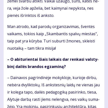
že­mei svar­bu at­lik­ti. Vai­kai už­au­go, šuns, ka­tės nė­
ra, ve­ja žo­le ap­že­lia, bet kai­my­nai ne­pyks­ta, nes
pie­nės iš­rink­tos iš anks­to.
Man at­ro­do, kad pa­ro­dų or­ga­ni­za­vi­mas, šven­tės
vai­kams, to­kios kaip „Skam­ban­tis spal­vų mies­tas“,
taip pat yra kū­ry­ba. Tu­ri su­bur­ti žmo­nes, skleis­ti
nuo­tai­ką – tam tik­ra mi­si­ja!
– O abi­tu­rien­tai šiais lai­kais dar ren­ka­si vals­ty­
bi­nį dai­lės bran­dos eg­za­mi­ną?
– Dai­na­vos pa­grin­di­nė­je mo­kyk­lo­je, ku­rio­je dir­bu,
ne­bė­ra dvy­lik­to­kų. Iš anks­tes­nių lai­dų ne vie­nas jau
ir ko­le­ga ta­po, dai­lės pe­da­go­gi­ką pa­si­rin­ko, tie­sa,
Aly­tu­je dar­bą ras­ti jiems ne­leng­va, nes vai­kų su­ma­
žė­jo. Yra mo­ki­nių, pa­si­rin­ku­sių ar­chi­tek­tū­rą, ki­tas