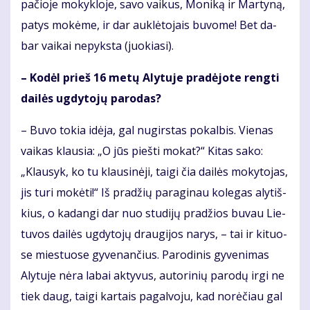
pa­čio­je mo­kyk­lo­je, sa­vo vai­kus, Mo­ni­ką ir Mar­ty­ną,
pa­tys mo­kė­me, ir dar auk­lė­to­jais bu­vo­me! Bet da­
bar vai­kai ne­pyks­ta (juo­kia­si).
– Ko­dėl prieš 16 me­tų Aly­tu­je pra­dė­jo­te reng­ti
dai­lės ug­dy­to­jų pa­ro­das?
– Bu­vo to­kia idė­ja, gal nu­girs­tas po­kal­bis. Vie­nas
vai­kas klau­sia: „O jūs pieš­ti mo­kat?“ Ki­tas sa­ko:
„Klau­syk, ko tu klau­si­nė­ji, tai­gi čia dai­lės mo­ky­to­jas,
jis tu­ri mo­kė­ti!“ Iš pra­džių pa­ra­gi­nau ko­le­gas aly­tiš­
kius, o ka­dan­gi dar nuo stu­di­jų pra­džios bu­vau Lie­
tu­vos dai­lės ug­dy­to­jų drau­gi­jos na­rys, – tai ir ki­tuo­
se mies­tuo­se gy­ve­nan­čius. Pa­ro­di­nis gy­ve­ni­mas
Aly­tu­je nė­ra la­bai ak­ty­vus, au­to­ri­nių pa­ro­dų ir­gi ne
tiek daug, tai­gi kar­tais pa­gal­vo­ju, kad no­rė­čiau gal