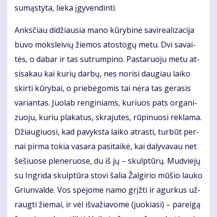
sumąstyta, lieka įgyvendinti.
Anks­čiau di­džiau­sia ma­no kū­ry­bi­nė sa­vi­re­a­li­za­ci­ja
bu­vo moks­lei­vių žie­mos atos­to­gų me­tu. Dvi sa­vai­
tės, o da­bar ir tas su­trum­pi­no. Pas­ta­ruo­ju me­tu at­
si­sa­kau kai ku­rių dar­bų, nes no­ri­si dau­giau lai­ko
skir­ti kū­ry­bai, o prie­bė­go­mis tai nė­ra tas ge­ra­sis
va­rian­tas. Juo­lab ren­gi­niams, ku­riuos pats or­ga­ni­
zuo­ju, ku­riu pla­ka­tus, skra­ju­tes, rū­pi­nuo­si re­kla­ma.
Džiau­giuo­si, kad pa­vyks­ta lai­ko at­ras­ti, tur­būt per­
nai pir­ma to­kia va­sa­ra pa­si­tai­kė, kai da­ly­va­vau net
še­šiuo­se ple­ne­ruo­se, du iš jų – skulp­tū­rų. Mud­vie­jų
su In­gri­da skulp­tū­ra sto­vi ša­lia Žal­gi­rio mū­šio lau­ko
Griun­val­de. Vos spė­jo­me na­mo grįž­ti ir agur­kus už­
raug­ti žie­mai, ir vėl iš­va­žia­vo­me (juo­kia­si) – pa­rei­gą