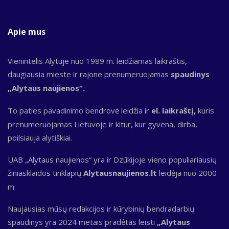
Apie mus
Vienintelis Alytuje nuo 1989 m. leidžiamas laikraštis,
daugiausia mieste ir rajone prenumeruojamas
spaudinys
„Alytaus naujienos“.
To paties pavadinimo bendrovė leidžia ir
el. laikraštį,
kuris
prenumeruojamas Lietuvoje ir kitur, kur gyvena, dirba,
poilsiauja alytiškiai.
UAB „Alytaus naujienos“ yra ir Dzūkijoje vieno populiariausių
žiniasklaidos tinklapių
Alytausnaujienos.lt
leidėja nuo 2000
m.
Naujausias mūsų redakcijos ir kūrybinių bendradarbių
spaudinys yra 2024 metais pradėtas leisti
„Alytaus