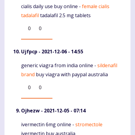
cialis daily use buy online -
female cialis
Komentaras
tadalafil
tadalafil 2.5 mg tablets
0
0
Ujfpcp
- 2021-12-06 - 14:55
generic viagra from india online -
sildenafil
Komentaras
brand
buy viagra with paypal australia
0
0
Ojhezw
- 2021-12-05 - 07:14
ivermectin 6mg online -
stromectole
Komentaras
ivermectin buy australia