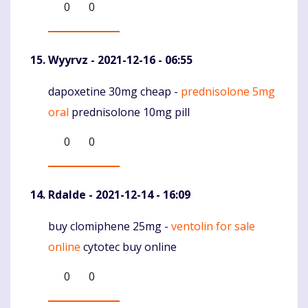
0
0
Wyyrvz
- 2021-12-16 - 06:55
dapoxetine 30mg cheap -
prednisolone 5mg
Komentaras
oral
prednisolone 10mg pill
0
0
Rdalde
- 2021-12-14 - 16:09
buy clomiphene 25mg -
ventolin for sale
Komentaras
online
cytotec buy online
0
0