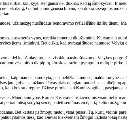
r­bus dir­bau ko­lū­ky­je, sten­giau­si dėl duk­ros, kad ją iš­mo­ky­čiau. Ir nie­k
a ne tiek daug. Gal­būt lai­min­giau­sia bu­vau, kai duk­ra iš­sva­jo­tus moks­lu
ge­riau.
­muo­se, už­si­mez­gę nuo­šir­daus ben­dra­vi­mo ry­šiai iš­li­ko iki šių die­nų.
s, pus­se­se­rės vy­ras, te­rei­kia mo­te­riai tik už­si­min­ti. Kur­suo­ja ir au­to­
tip­ry­bės jiems iš­min­ky­ti. Bet aiš­ku, kad py­ra­gai šiuo­se na­muo­se Ve­ly­kų
­vo­me dėl kiau­ši­nia­vi­mo, nes vi­so­kių par­si­neš­da­vo­me. Ve­ly­kos po grie
par­duo­tu­vė­se pir­ko tik pi­pi­rų, drus­kos, ra­zi­nų py­ra­gui, o mil­tų ir pir­ko,
ei­na, kaip ma­mos pa­mo­ky­ta, pa­si­mel­džia na­muo­se, mal­da ra­my­bės su­tei­k
sos jau gar­baus am­žiaus. Pa­va­sa­riais dau­giau ran­da­si pa­si­kal­bė­ji­mų api
­no, kaip bus su drėg­me. Ežio­se pir­mie­ji su­ki­ša­mi svo­gū­nai, pa­sė­ja­mos mo
­ve­na. Ma­no kai­my­nas Ro­mas Kis­le­ra­vi­čius žie­mo­mis vi­suo­met ir man ke
 per­nai mū­sų so­dy­bą sė­mė, pa­dė­ti se­niū­nas ėmė, ir tą ke­lio ruo­žą, ku­rį 
mas. Bet kar­tais jis žmo­gų mė­to į vi­sas pu­ses. Tų, ku­rių vi­di­nis pa­rei­g
ems pa­liu­dy­da­mos tie­są, kad Die­vas kiek­vie­nam žmo­gui už­de­da to­kią naš­tą