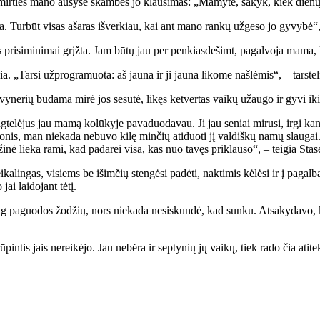
 mir­ties ma­no au­sy­se skam­bės jo klau­si­mas: „Ma­my­te, sa­kyk, kiek die­nų 
a. Tur­būt vi­sas aša­ras iš­ver­kiau, kai ant ma­no ran­kų už­ge­so jo gy­vy­bė“, –
 pri­si­mi­ni­mai grįž­ta. Jam bū­tų jau per pen­kias­de­šimt, pa­gal­vo­ja ma­ma, 
ia. „Tar­si už­prog­ra­muo­ta: aš jau­na ir ji jau­na li­ko­me naš­lė­mis“, – tars­te­l
­vy­ne­rių bū­da­ma mi­rė jos se­su­tė, li­kęs ket­ver­tas vai­kų už­au­go ir gy­vi ik
te­lė­jus jau ma­mą ko­lū­ky­je pa­va­duo­da­vau. Ji jau se­niai mi­ru­si, ir­gi kan
­nis, man nie­ka­da ne­bu­vo ki­lę min­čių ati­duo­ti jį val­diš­kų na­mų slau­gai.
­ži­nė lie­ka ra­mi, kad pa­da­rei vi­sa, kas nuo ta­vęs pri­klau­so“, – tei­gia Sta­s
­ka­lin­gas, vi­siems be iš­im­čių sten­gė­si pa­dė­ti, nak­ti­mis kė­lė­si ir į pa­ga
i lai­do­jant tė­tį.
daug pa­guo­dos žo­džių, nors nie­ka­da ne­si­skun­dė, kad sun­ku. At­sa­ky­da­vo,
rū­pin­tis jais ne­rei­kė­jo. Jau ne­bė­ra ir sep­ty­nių jų vai­kų, tiek ra­do čia ati­t