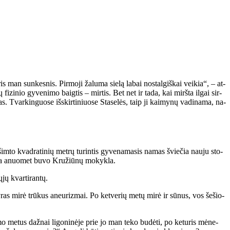
is man sun­kes­nis. Pir­mo­ji ža­lu­ma sie­lą la­bai nos­tal­giš­kai vei­kia“, – at­
fi­zi­nio gy­ve­ni­mo baig­tis – mir­tis. Bet net ir ta­da, kai mirš­ta il­gai sir­
s. Tvar­kin­guo­se iš­skir­ti­niuo­se Sta­se­lės, taip ji kai­my­nų va­di­na­ma, na­
 šim­to kvad­ra­ti­nių met­rų tu­rin­tis gy­ve­na­ma­sis na­mas švie­čia nau­ju sto­
Čia anuo­met bu­vo Kru­žiū­nų mo­kyk­la.
jų kvar­ti­ran­tų.
vy­ras mi­rė trū­kus aneu­riz­mai. Po ket­ve­rių me­tų mi­rė ir sū­nus, vos še­šio­
mo me­tus daž­nai li­go­ni­nė­je prie jo man te­ko bu­dė­ti, po ke­tu­ris mė­ne­