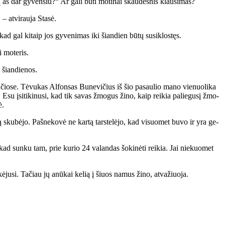
aš dar gy­ven­siu?“ Ar ga­li bū­ti mo­ti­nai skau­des­nis klau­si­mas?
 at­vi­rau­ja Sta­sė.
kad gal ki­taip jos gy­ve­ni­mas iki šian­dien bū­tų su­si­klos­tęs.
i mo­te­ris.
i šian­die­nos.
­čio­se. Tė­vu­kas Al­fon­sas Bu­ne­vi­čius iš šio pa­sau­lio ma­no vie­nuo­li­ka
 Esu įsi­ti­ki­nu­si, kad tik sa­vas žmo­gus ži­no, kaip rei­kia pa­lie­gu­sį žmo­
ė.
l­bą sku­bė­jo. Pa­šne­ko­vė ne kar­tą tars­te­lė­jo, kad vi­suo­met bu­vo ir yra ge­
 kad sun­ku tam, prie ku­rio 24 va­lan­das šo­ki­nė­ti rei­kia. Jai nie­kuo­met
e­kė­ju­si. Ta­čiau jų anū­kai ke­lią į šiuos na­mus ži­no, at­va­žiuo­ja.