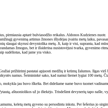
, pirmiausia aptarė bulviasodžio reikalus. Aldonos Kudzienes nuotr.
ži­ną­jį gy­ve­ni­mą ar­ti­mus žmo­nes iš­ly­dė­jau įvai­riu me­tų lai­ku, pa­va­sa­r
ų slau­gai sky­ru­si de­vy­nio­li­ka me­tų. Ji, kaip ir vi­si, su­pran­ta, kad mū­sų 
n­da­mas žmo­gus, bet ir iš­si­de­ri­na nu­si­sto­vė­ju­si tvar­ka, gy­ve­ni­mo rit­ma
ip su­dė­lio­tas, kad ja­me yra vis­ko.
Gra­žiai pri­žiū­ri­mi pa­sta­tai ap­juos­ti me­džių ir krū­mų ža­lu­mos. Il­gas virš
ai­kys­tės na­mus. Šei­mi­nin­kė sa­ko, kad na­mui šie­met ly­giai 100 me­tų. 
jo, mo­kyk­la jau bu­vo iš­kel­ta. Bet di­de­lia­me na­me bu­vo tuo­met va­di­na­mų­
au­tą, aš­tuo­nio­li­kos už jo iš­te­kė­jo. Tris­de­šimt de­vy­ne­rių ta­po naš­le, 
a­mu­mu, ke­le­tą me­tų gy­ve­no su per­so­din­tu inks­tu. Per še­še­rius jo sir­gi­