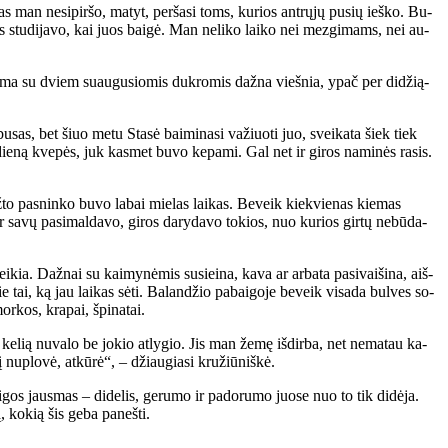
as man ne­si­pir­šo, ma­tyt, per­ša­si toms, ku­rios ant­rų­jų pu­sių ieš­ko. Bu­
s stu­di­ja­vo, kai juos bai­gė. Man ne­li­ko lai­ko nei mez­gi­mams, nei au­
 Ma­ma su dviem su­au­gu­sio­mis duk­ro­mis daž­na vieš­nia, ypač per di­dži­ą­
bu­sas, bet šiuo me­tu Sta­sė bai­mi­na­si va­žiuo­ti juo, svei­ka­ta šiek tiek
 die­ną kve­pės, juk kas­met bu­vo ke­pa­mi. Gal net ir gi­ros na­mi­nės ra­sis.
ž­to pas­nin­ko bu­vo la­bai mie­las lai­kas. Be­veik kiek­vie­nas kie­mas
 ir sa­vų pa­si­mal­da­vo, gi­ros da­ry­da­vo to­kios, nuo ku­rios gir­tų ne­bū­da­
ia. Daž­nai su kai­my­nė­mis su­si­ei­na, ka­va ar ar­ba­ta pa­si­vai­ši­na, aiš­
e tai, ką jau lai­kas sė­ti. Ba­lan­džio pa­bai­go­je be­veik vi­sa­da bul­ves so­
r­kos, kra­pai, špi­na­tai.
­lią nu­va­lo be jo­kio at­ly­gio. Jis man že­mę iš­dir­ba, net ne­ma­tau ka­
nu­plo­vė, at­kū­rė“, – džiau­gia­si kru­žiū­niš­kė.
os jaus­mas – di­de­lis, ge­ru­mo ir pa­do­ru­mo juo­se nuo to tik di­dė­ja.
, ko­kią šis ge­ba pa­neš­ti.