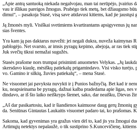
„Apie an­trą san­tuo­ką nie­ka­da ne­gal­vo­jau, man tai ne­rū­pė­jo, įvai­rius da
vau ir iš­li­kau pa­rei­gos žmo­gus. Pra­bė­go tiek me­tų, bet džiaugs­mo bū­t
di­mui“, – pa­sa­ko­ja Sta­sė, vi­są sa­ve ati­da­vu­si ki­tiems, kad jie jaus­tų­si 
Ją žmo­nės my­li. Vi­siš­kai sve­ti­miems kvar­ti­ran­tams ap­si­gy­ve­nus jų na
sias šven­tes.
Yra kam ją pas dak­ta­rus nu­vež­ti: jei ne­ga­li duk­ra, nu­ve­ža kai­my­nas Ro­ma
pa­blo­gė­jo. Net svars­to, ar im­sis py­ra­gų ke­pi­mo, abe­jo­ja, ar ras tiek s
Juk sve­čių tik­rai ne­ma­žai su­gu­žės.
Sta­sės pra­šo­me nors trum­pai pri­si­min­ti anuo­me­tes Ve­ly­kas. „Jų lauk­da
skers­da­vo kiau­lę, mė­siš­kų pa­tie­ka­lų pri­ga­min­da­vo. Vi­si vis­ko tu­rė­jo, 
vo. Ga­mi­no ir sil­kių, žu­vies pa­tie­ka­lų“, – me­na Sta­sė.
Ne vi­suo­met jai pa­vyks­ta nu­vyk­ti ir į Pu­nios baž­ny­čią. Bet kad ir ne­nu­
ku, neap­si­ei­na­ma be py­ra­gų, daž­nai kal­ba pra­de­da­ma apie li­gas, nes vi­
din­da­vo, ar iš šio lai­ko ne­iš­kryps šie­met, sa­ko, dar ne­aiš­ku, Die­vas ži
„Aš dar pa­si­kar­to­siu, kad ir šian­die­nos kai­muo­se daug ge­rų žmo­nių gy
da. Se­niū­nas Gin­tau­tas Lau­kai­tis vi­suo­met pa­da­ro tai, ko pra­šo­mas. Kai
Sa­ko­ma, kad gy­ve­ni­mas yra gra­žus vien dėl to, kad jis yra žmo­gui duo­da­
Ar­ti­mų­jų ne­tek­tys ne­pa­lau­žė, o tik su­stip­ri­no S.Kun­ce­vi­čie­nę, ki­ti