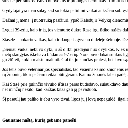
sius be per­trau­kos. Bu­vo nuo­vo­kus ir pro­tin­gas ber­niu­kas. Tur­būt iki
Gy­dy­to­jai yra man sa­kę, kad su to­kia pa­tir­ti­mi vai­kai anks­čiau su­bręs­t
Daž­nai jį me­na, į nuo­trau­ką pa­si­žiū­ri, ypač Ka­lė­dų ir Ve­ly­kų die­no­mis
Ly­giai 39-erių, kaip ir ją, jos vien­tur­tę duk­rą Ra­są ir­gi iš­ti­ko naš­lės da­l
Sta­se­lė – po­ka­rio vai­kas, kaip ir dau­ge­lis gy­ve­no di­de­lė­je šei­mo­je. De
„Se­niau vai­kai ne­bu­vo dy­ki, ir aš dirb­ti pra­dė­jau nuo dvy­li­kos. Kiek ūg­
me­tų slau­gy­tas iš­ke­lia­vo bū­da­mas 97-erių. Nors bu­vo la­bai sun­kus li­go
gų žiū­rė­ti, ko­kiu mais­tu mai­tin­ti. Gal tik jo kan­čias pra­tę­si, bet ta­vo są
Jos tė­tis bu­vo ve­te­ri­na­ri­jos spe­cia­lis­tas, tad vi­siems kai­mo žmo­nėms rei
rų žmo­nių, tik ir pa­čiam rei­kia bū­ti ge­ram. Kai­mo žmo­nės la­bai pa­dė­jo ja
Kai Sta­sė prie gu­lin­čio tė­vu­ko iš­ti­sas pa­ras bu­dė­da­vo, su­lauk­da­vo 
net min­čių ne­ki­lo, kad kaž­kas ki­tas ga­li ją pa­va­duo­ti.
Šį pa­sau­lį jau pa­li­ko ir abu vy­ro tė­vai, li­gos jų į lo­vą ne­pa­gul­dė, il­gai 
Gau­na­me naš­tą, ku­rią ge­ba­me pa­neš­ti