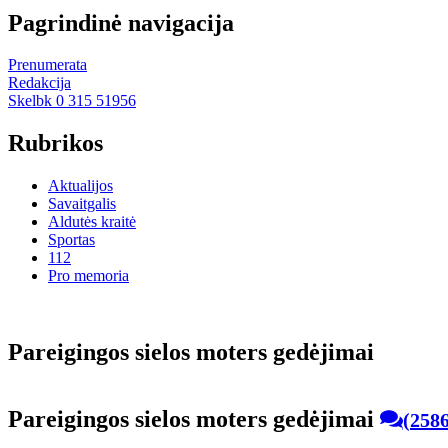
Pagrindinė navigacija
Prenumerata
Redakcija
Skelbk 0 315 51956
Rubrikos
Aktualijos
Savaitgalis
Aldutės kraitė
Sportas
112
Pro memoria
Pa­rei­gin­gos sie­los mo­ters ge­dė­ji­mai
Pa­rei­gin­gos sie­los mo­ters ge­dė­ji­mai
(2586