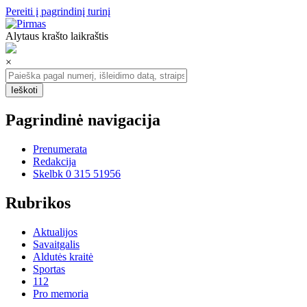
Pereiti į pagrindinį turinį
Alytaus krašto laikraštis
×
Pagrindinė navigacija
Prenumerata
Redakcija
Skelbk 0 315 51956
Rubrikos
Aktualijos
Savaitgalis
Aldutės kraitė
Sportas
112
Pro memoria