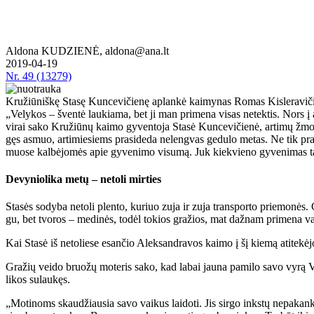
Aldona KUDZIENĖ, aldona@ana.lt
2019-04-19
Nr.
49 (13279)
Kružiūniškę Stasę Kuncevičienę aplankė kaimynas Romas Kisleravičius
„Ve­ly­kos – šven­tė lau­kia­ma, bet ji man pri­me­na vi­sas ne­tek­tis. Nors į am­
vi­rai sa­ko Kru­žiū­nų kai­mo gy­ven­to­ja Sta­sė Kun­ce­vi­čie­nė, ar­ti­mų žmo­ni
gęs as­muo, ar­ti­mie­siems pra­si­de­da ne­leng­vas ge­du­lo me­tas. Ne tik pra­ra
muo­se kal­bė­jo­mės apie gy­ve­ni­mo vi­su­mą. Juk kiek­vie­no gy­ve­ni­mas ta
De­vy­nio­li­ka me­tų – ne­to­li mir­ties
Sta­sės so­dy­ba ne­to­li plen­to, ku­riuo zu­ja ir zu­ja trans­por­to prie­mo­nės. 
gu, bet tvo­ros – me­di­nės, to­dėl to­kios gra­žios, mat daž­nam pri­me­na v
Kai Sta­sė iš ne­to­lie­se esan­čio Alek­san­dra­vos kai­mo į šį kie­mą ati­te­kė­
Gra­žių vei­do bruo­žų mo­te­ris sa­ko, kad la­bai jau­na pa­mi­lo sa­vo vy­rą Vy­t
li­kos su­lau­kęs.
„Mo­ti­noms skau­džiau­sia sa­vo vai­kus lai­do­ti. Jis sir­go inks­tų ne­pa­kan­k