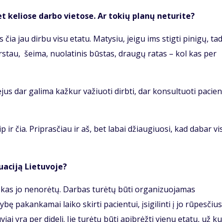
et keliose darbo vietose. Ar tokių planų neturite?
ia jau dirbu visu etatu. Matysiu, jeigu ims stigti pinigų, ta
arstau, šeima, nuolatinis būstas, draugų ratas – kol kas per
jus dar galima kažkur važiuoti dirbti, dar konsultuoti pacie
 ir čia. Priprasčiau ir aš, bet labai džiaugiuosi, kad dabar vi
uaciją Lietuvoje?
, kas jo nenorėtų. Darbas turėtų būti organizuojamas
ę pakankamai laiko skirti pacientui, įsigilinti į jo rūpesčius
i yra per dideli. Jie turėtų būti apibrėžti vienu etatu, už ku