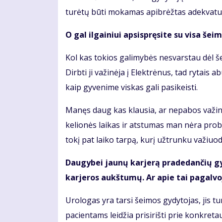
turėtų būti mokamas apibrėžtas adekvatus
O gal ilgainiui apsispręsite su visa šei
Kol kas tokios galimybės nesvarstau dėl š
Dirbti ji važinėja į Elektrėnus, tad rytais
kaip gyvenime viskas gali pasikeisti.
Manęs daug kas klausia, ar nepabos važinėti
kelionės laikas ir atstumas man nėra pro
tokį pat laiko tarpą, kurį užtrunku važiuo
Daugybei jaunų karjerą pradedančių gyd
karjeros aukštumų. Ar apie tai pagalvoj
Urologas yra tarsi šeimos gydytojas, jis tu
pacientams leidžia prisirišti prie konkret