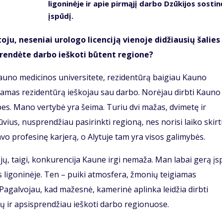
ligoninėje ir apie pirmąjį darbo Dzūkijos sostin
įspūdį.
u, neseniai urologo licenciją vienoje didžiausių šalies
prendėte darbo ieškoti būtent regione?
Kauno medicinos universitete, rezidentūrą baigiau Kauno
nėdamas rezidentūrą ieškojau sau darbo. Norėjau dirbti Kauno
ybes. Mano vertybė yra šeima. Turiu dvi mažas, dvimetę ir
ius, nusprendžiau pasirinkti regioną, nes norisi laiko skirti
avo profesinę karjerą, o Alytuje tam yra visos galimybės.
ų, taigi, konkurencija Kaune irgi nemaža. Man labai gerą įs
 ligoninėje. Ten – puiki atmosfera, žmonių teigiamas
agalvojau, kad mažesnė, kamerinė aplinka leidžia dirbti
čių ir apsisprendžiau ieškoti darbo regionuose.