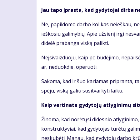
Jau tapo įprasta, kad gydytojai dirba n
Ne, papildomo darbo kol kas neieškau, nes č
ieškosiu galimybių. Apie užsienį irgi nesv
didelė prabanga viską palikti.
Neįsivaizduoju, kaip po budėjimo, nepailsė
ar, neduokdie, operuoti.
Sakoma, kad ir šuo kariamas pripranta, taip
spėju, viską galiu susitvarkyti laiku.
Kaip vertinate gydytojų atlyginimų sit
Žinoma, kad norėtųsi didesnio atlyginimo
konstruktyviai, kad gydytojas turėtų galimyb
neskubėti. Manau, kad gydytojų darbo krūvia