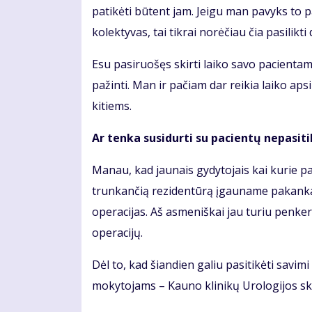
patikėti būtent jam. Jeigu man pavyks to 
kolektyvas, tai tikrai norėčiau čia pasilikti d
Esu pasiruošęs skirti laiko savo pacientams
pažinti. Man ir pačiam dar reikia laiko aps
kitiems.
Ar tenka susidurti su pacientų nepasiti
Manau, kad jaunais gydytojais kai kurie pa
trunkančią rezidentūrą įgauname pakankamai
operacijas. Aš asmeniškai jau turiu penker
operacijų.
Dėl to, kad šiandien galiu pasitikėti savi
mokytojams – Kauno klinikų Urologijos sk