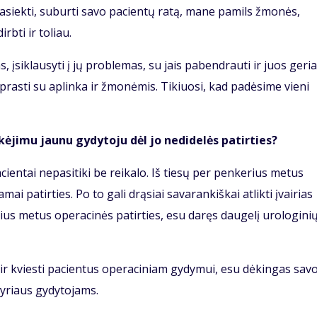
pasiekti, suburti savo pacientų ratą, mane pamils žmonės,
irbti ir toliau.
, įsiklausyti į jų problemas, su jais pabendrauti ir juos geri
iprasti su aplinka ir žmonėmis. Tikiuosi, kad padėsime vieni
kėjimu jaunu gydytoju dėl jo nedidelės patirties?
cientai nepasitiki be reikalo. Iš tiesų per penkerius metus
 patirties. Po to gali drąsiai savarankiškai atlikti įvairias
ius metus operacinės patirties, esu daręs daugelį urologini
mi ir kviesti pacientus operaciniam gydymui, esu dėkingas sav
yriaus gydytojams.