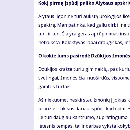
Kokį pirmą įspūdį paliko Alytaus apskri
Alytaus ligoninė turi aukštą urologijos licen
spektrą. Man patinka, kad galiu dirbti ne t
ten, ir ten. Čia yra geras aprūpinimas ins
netrūksta. Kolektyvas labai draugiškas, m
O kokie Jums pasirodė Dzūkijos žmonės?
Dzūkijos krašte turiu giminaičių, pas kur
svetingai, žmonės čia nuoširdūs, visuomet
gamtos turtais.
Aš niekuomet neskirstau žmonių į jokias 
bruožus. Tik susidariau įspūdį, kad didmie
jie turi daugiau kantrumo, supratingumo. 
lėtesnis tempas, tai ir darbas vyksta kokyb