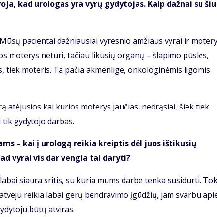
voja, kad urologas yra vyrų gydytojas. Kaip dažnai su ši
. Mūsų pacientai dažniausiai vyresnio amžiaus vyrai ir motery
os moterys neturi, tačiau likusių organų – šlapimo pūslės,
yrus, tiek moteris. Ta pačia akmenlige, onkologinėmis ligomis
ą atėjusios kai kurios moterys jaučiasi nedrąsiai, šiek tiek
i tik gydytojo darbas.
s – kai į urologą reikia kreiptis dėl juos ištikusių
ad vyrai vis dar vengia tai daryti?
 labai siaura sritis, su kuria mums darbe tenka susidurti. To
o atveju reikia labai gerų bendravimo įgūdžių, jam svarbu api
ydytoju būtų atviras.