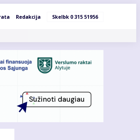
ndinė
rata
Redakcija
Skelbk 0 315 51956
cija