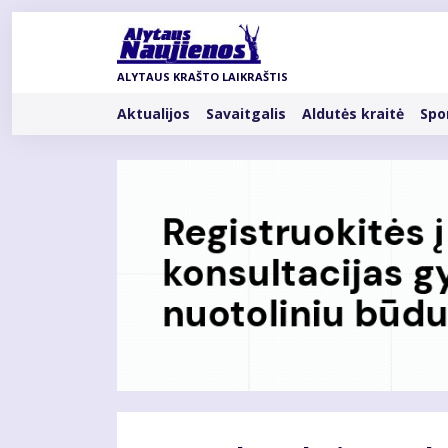
Pereiti
į
pagrindinį
ALYTAUS KRAŠTO LAIKRAŠTIS
turinį
Rubrikos
Aktualijos
Savaitgalis
Aldutės kraitė
Spo