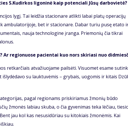
ties S.Kudirkos ligoninė kaip potenciali Jūsų darbovietė?
cijos lygį. Tai leidžia stacionare atlikti labai platų operacijų
ik ambulatorijoje, bet ir stacionare. Dabar turiu pusę etato i
trumentais, nauja technologine įranga. Priemonių čia tikrai
alonus.
 Ar regionuose pacientai kuo nors skiriasi nuo didmies
iuos retkarčiais atvažiuojame pailsėti. Visuomet esame sutin
 išlydėdavo su lauktuvėmis – grybais, uogomis ir kitais Dzū
kategorijas, pagal regionams priskiriamus žmonių būdo
sčių žmonės labiau skuba, o čia gyvenimas teka lėčiau, tiesi
Bent jau kol kas nesusidūriau su kitokiais žmonėmis. Kai
iškiau.