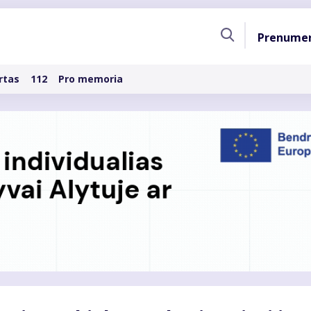
Pagri
Prenume
naviga
rtas
112
Pro memoria