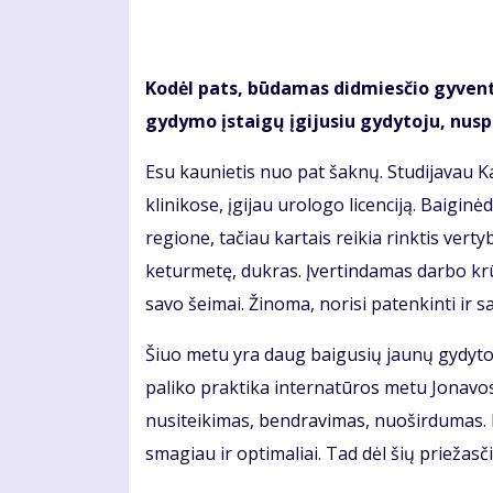
Kodėl pats, būdamas didmiesčio gyventoj
gydymo įstaigų įgijusiu gydytoju, nus
Esu kaunietis nuo pat šaknų. Studijavau 
klinikose, įgijau urologo licenciją. Baigi
regione, tačiau kartais reikia rinktis vert
keturmetę, dukras. Įvertindamas darbo krūv
savo šeimai. Žinoma, norisi patenkinti ir s
Šiuo metu yra daug baigusių jaunų gydytoj
paliko praktika internatūros metu Jonavos
nusiteikimas, bendravimas, nuoširdumas. P
smagiau ir optimaliai. Tad dėl šių priežas