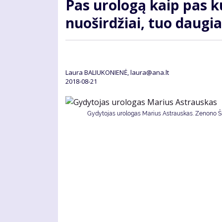
Pas urologą kaip pas ku
nuoširdžiai, tuo daugi
Laura BALIUKONIENĖ, laura@ana.lt
2018-08-21
Gydytojas urologas Marius Astrauskas. Zenono Šil