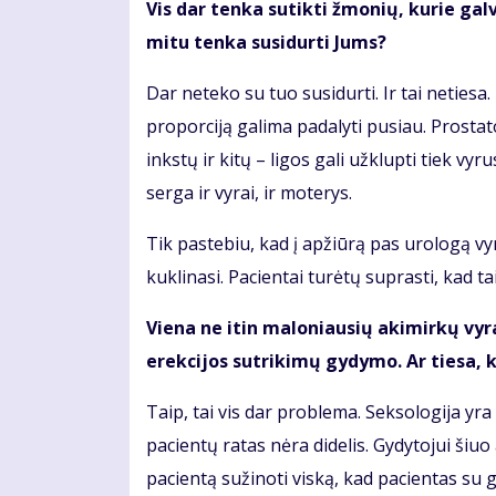
Vis dar tenka sutikti žmonių, kurie gal
mitu tenka susidurti Jums?
Dar neteko su tuo susidurti. Ir tai netiesa
proporciją galima padalyti pusiau. Prostat
inkstų ir kitų – ligos gali užklupti tiek v
serga ir vyrai, ir moterys.
Tik pastebiu, kad į apžiūrą pas urologą vyr
kuklinasi. Pacientai turėtų suprasti, kad ta
Viena ne itin maloniausių akimirkų vyram
erekcijos sutrikimų gydymo. Ar tiesa, k
Taip, tai vis dar problema. Seksologija yra
pacientų ratas nėra didelis. Gydytojui šiu
pacientą sužinoti viską, kad pacientas su g