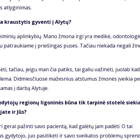
 atlyginimas.
ma kraustytis gyventi į Alytų?
eiminių aplinkybių. Mano žmona irgi yra medikė, odontologė
 abu patraukiame į priešingas puses. Tačiau niekada negali žino
, tačiau, jeigu man čia patiks, tai galiu važinėti, juolab kad
blema. Didmiesčiuose mažesnius atstumus žmonės įveikia pe
damas į darbą Alytuje.
ytojų regionų ligoninės būna tik tarpinė stotelė sieki
ate ir Jūs?
ri gerai pažinti savo pacientą, kad galėtų jam padėti. O tai
aus gydytojo, juo pasitikėti ir savo sveikatos problemų spren