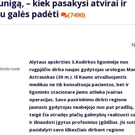
nigą, – kiek pasakysi atvirai ir
au galės padėti
(7490)
N
Alytaus apskrities S.Kudirkos ligoninėje nuo
rugpjūčio dirba naujas gydytojas urologas Mar
insko nuotr.
Astrauskas (30 m.). Iš Kauno atvažiuojantis
medikas ne tik konsultuoja pacientus, bet ir
ligoninės stacionare jiems atlieka įvairias
operacijas. Savo pasirinkimu dirbti regione
jaunasis gydytojas neabejojo nuo pat pradžių,
teigė čia atradęs plačių galimybių realizuoti s
ir išnaudoti įgytus profesinius įgūdžius. Jis sut
pasidalyti savo lūkesčiais dirbant regiono