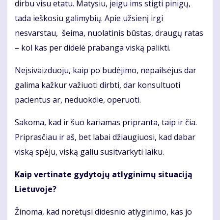
dirbu visu etatu. Matysiu, jeigu ims stigti pinigų,
tada ieškosiu galimybių. Apie užsienį irgi
nesvarstau, šeima, nuolatinis būstas, draugų ratas
– kol kas per didelė prabanga viską palikti.
Neįsivaizduoju, kaip po budėjimo, nepailsėjus dar
galima kažkur važiuoti dirbti, dar konsultuoti
pacientus ar, neduokdie, operuoti.
Sakoma, kad ir šuo kariamas pripranta, taip ir čia.
Priprasčiau ir aš, bet labai džiaugiuosi, kad dabar
viską spėju, viską galiu susitvarkyti laiku.
Kaip vertinate gydytojų atlyginimų situaciją
Lietuvoje?
Žinoma, kad norėtųsi didesnio atlyginimo, kas jo