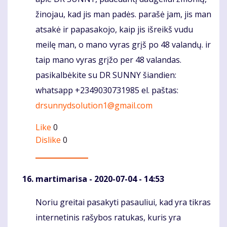
žinojau, kad jis man padės. parašė jam, jis man
atsakė ir papasakojo, kaip jis išreikš vudu
meilę man, o mano vyras grįš po 48 valandų. ir
taip mano vyras grįžo per 48 valandas.
pasikalbėkite su DR SUNNY šiandien:
whatsapp +2349030731985 el. paštas:
drsunnydsolution1@gmail.com
Like
0
Dislike
0
martimarisa
- 2020-07-04 - 14:53
Noriu greitai pasakyti pasauliui, kad yra tikras
Komentaras
internetinis rašybos ratukas, kuris yra