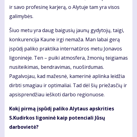
ir savo profesinę karjerą, o Alytuje tam yra visos
galimybės.
Šiuo metu yra daug baigusių jaunų gydytojų, taigi,
konkurencija Kaune irgi nemaža. Man labai gerą
įspūdį paliko praktika internatūros metu Jonavos
ligoninėje. Ten – puiki atmosfera, žmonių teigiamas
nusiteikimas, bendravimas, nuoširdumas.
Pagalvojau, kad mažesnė, kamerinė aplinka leidžia
dirbti smagiau ir optimaliai. Tad dėl šių priežasčių ir
apsisprendžiau ieškoti darbo regionuose.
Kokį pirmą įspūdį paliko Alytaus apskrities
S.Kudirkos ligoninė kaip potenciali Jūsų
darbovietė?