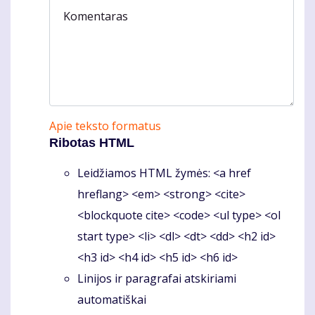
Komentaras
Apie teksto formatus
Ribotas HTML
Leidžiamos HTML žymės: <a href
hreflang> <em> <strong> <cite>
<blockquote cite> <code> <ul type> <ol
start type> <li> <dl> <dt> <dd> <h2 id>
<h3 id> <h4 id> <h5 id> <h6 id>
Linijos ir paragrafai atskiriami
automatiškai