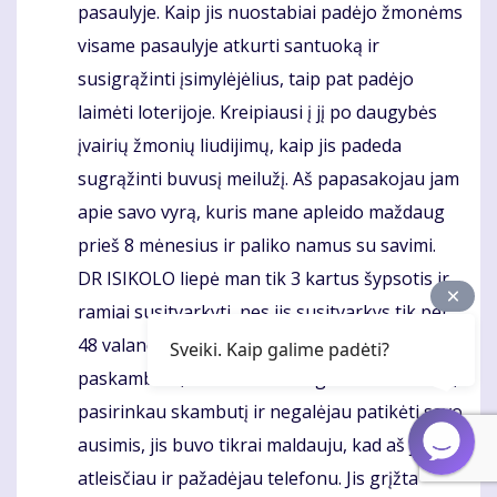
pasaulyje. Kaip jis nuostabiai padėjo žmonėms
visame pasaulyje atkurti santuoką ir
susigrąžinti įsimylėjėlius, taip pat padėjo
laimėti loterijoje. Kreipiausi į jį po daugybės
įvairių žmonių liudijimų, kaip jis padeda
sugrąžinti buvusį meilužį. Aš papasakojau jam
apie savo vyrą, kuris mane apleido maždaug
prieš 8 mėnesius ir paliko namus su savimi.
DR ISIKOLO liepė man tik 3 kartus šypsotis ir
ramiai susitvarkyti, nes jis susitvarkys tik per
48 valandas. Po antros dienos Tonis man
Sveiki. Kaip galime padėti?
paskambino, aš buvau tiesiog toks sukrėstas,
pasirinkau skambutį ir negalėjau patikėti savo
ausimis, jis buvo tikrai maldauju, kad aš jam
atleisčiau ir pažadėjau telefonu. Jis grįžta