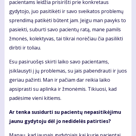
pacientams leidžia prisirišti prie konkretaus
gydytojo, juo pasitikėti ir savo sveikatos problemų
sprendimą patikėti būtent jam. Jeigu man pavyks to
pasiekti, suburti savo pacientų ratą, mane pamils
žmonės, kolektyvas, tai tikrai norėčiau čia pasilikti
dirbti ir toliau.
Esu pasiruošęs skirti laiko savo pacientams,
įsiklausyti į jų problemas, su jais pabendrauti ir juos
geriau pažinti. Man ir pačiam dar reikia laiko
apsiprasti su aplinka ir žmonėmis. Tikiuosi, kad
padėsime vieni kitiems.
Ar tenka susidurti su pacientų nepasitikėjimu
jaunu gydytoju dėl jo nedidelės patirties?
Manau, kad jaunais gydytojais kai kurie pacientai