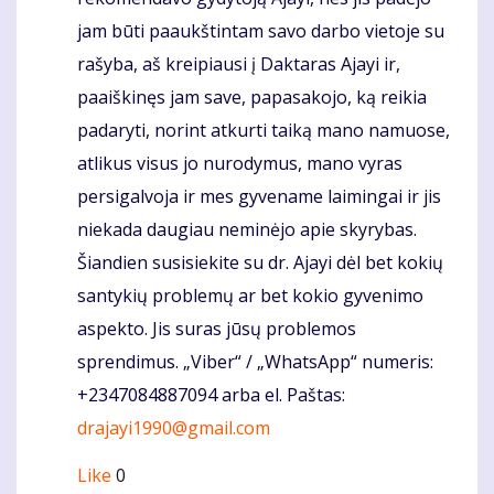
jam būti paaukštintam savo darbo vietoje su
rašyba, aš kreipiausi į Daktaras Ajayi ir,
paaiškinęs jam save, papasakojo, ką reikia
padaryti, norint atkurti taiką mano namuose,
atlikus visus jo nurodymus, mano vyras
persigalvoja ir mes gyvename laimingai ir jis
niekada daugiau neminėjo apie skyrybas.
Šiandien susisiekite su dr. Ajayi dėl bet kokių
santykių problemų ar bet kokio gyvenimo
aspekto. Jis suras jūsų problemos
sprendimus. „Viber“ / „WhatsApp“ numeris:
+2347084887094 arba el. Paštas:
drajayi1990@gmail.com
Like
0