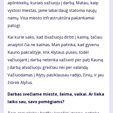
aplinkkelių, kuriais važiuoju į darbą. Matau, kaip
vystosi miestas, jame labai daug statoma naujų
namų. Visa miesto infrastruktūra pakankamai
patogi.
Kai kurie sako, kad išvažiuoju dirbti į kaimą, tačiau
anaiptol čia ne kaimas. Man patinka, kad gyvenu
Kauno pakraštyje, link Alytaus pusės, todėl
važiuojant į darbą netenka važiuoti per patį Kauną.
Į darbą atvažiuoju greičiau nei per valandą.
Važiuodamas į Alytų pasiklausau radijo, žinių, ir jau
žiūrėk Alytus.
Darbas svečiame mieste, šeima, vaikai. Ar lieka
laiko sau, savo pomėgiams?