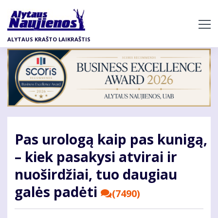
Pereiti
į
pagrindinį
ALYTAUS KRAŠTO LAIKRAŠTIS
turinį
Pas urologą kaip pas kunigą,
– kiek pasakysi atvirai ir
nuoširdžiai, tuo daugiau
galės padėti
(7490)