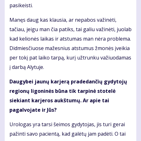
pasikeisti.
Manęs daug kas klausia, ar nepabos važinėti,
tačiau, jeigu man čia patiks, tai galiu važinėti, juolab
kad kelionės laikas ir atstumas man nėra problema.
Didmiesčiuose mažesnius atstumus žmonės įveikia
per tokį pat laiko tarpą, kurį užtrunku važiuodamas
į darbą Alytuje.
Daugybei jaunų karjerą pradedančių gydytojų
regionų ligoninės būna tik tarpinė stotelė
siekiant karjeros aukštumų. Ar apie tai
pagalvojate ir Jūs?
Urologas yra tarsi šeimos gydytojas, jis turi gerai
pažinti savo pacientą, kad galėtų jam padėti. O tai