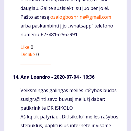
daugiau. Galite susisiekti su juo per jo el.
Pašto adresą
ozalogboshrine@gmail.com
arba paskambinti į jo „whatsapp“ telefono
numeriu +2348162562991.
Like
0
Dislike
0
Ana Leandro
- 2020-07-04 - 10:36
Veiksmingas galingas meilės rašybos būdas
Komentaras
susigrąžinti savo buvusį meilužį dabar:
patikrinkite DR ISIKOLO
Aš ką tik patyriau „Dr.Isikolo“ meilės rašybos
stebuklus, paplitusius internete ir visame