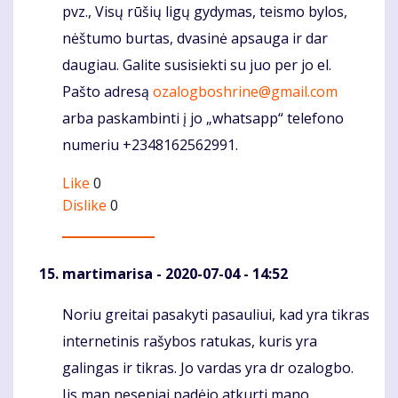
pvz., Visų rūšių ligų gydymas, teismo bylos,
nėštumo burtas, dvasinė apsauga ir dar
daugiau. Galite susisiekti su juo per jo el.
Pašto adresą
ozalogboshrine@gmail.com
arba paskambinti į jo „whatsapp“ telefono
numeriu +2348162562991.
Like
0
Dislike
0
martimarisa
- 2020-07-04 - 14:52
Noriu greitai pasakyti pasauliui, kad yra tikras
Komentaras
internetinis rašybos ratukas, kuris yra
galingas ir tikras. Jo vardas yra dr ozalogbo.
Jis man neseniai padėjo atkurti mano