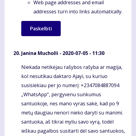
Web page addresses and email
addresses turn into links automatically.
Janina Mucholli
- 2020-07-05 - 11:30
Niekada netikėjau rašybos rašyba ar magija,
Komentaras
kol nesutikau daktaro Ajayi, su kuriuo
susisiekiau per jo numerį: +2347084887094
„WhatsApp“, pergyvenu sunkumus
santuokoje, nes mano vyras sakė, kad po 9
metų daugiau nenori nieko daryti su manimi.
santuoka, aš tikrai myliu savo vyrą, todėl
ieškau pagalbos susitarti dėl savo santuokos,