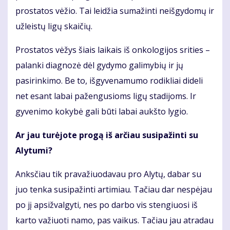
prostatos vėžio. Tai leidžia sumažinti neišgydomų ir
užleistų ligų skaičių.
Prostatos vėžys šiais laikais iš onkologijos srities –
palanki diagnozė dėl gydymo galimybių ir jų
pasirinkimo. Be to, išgyvenamumo rodikliai dideli
net esant labai pažengusioms ligų stadijoms. Ir
gyvenimo kokybė gali būti labai aukšto lygio.
Ar jau turėjote progą iš arčiau susipažinti su
Alytumi?
Anksčiau tik pravažiuodavau pro Alytų, dabar su
juo tenka susipažinti artimiau. Tačiau dar nespėjau
po jį apsižvalgyti, nes po darbo vis stengiuosi iš
karto važiuoti namo, pas vaikus. Tačiau jau atradau