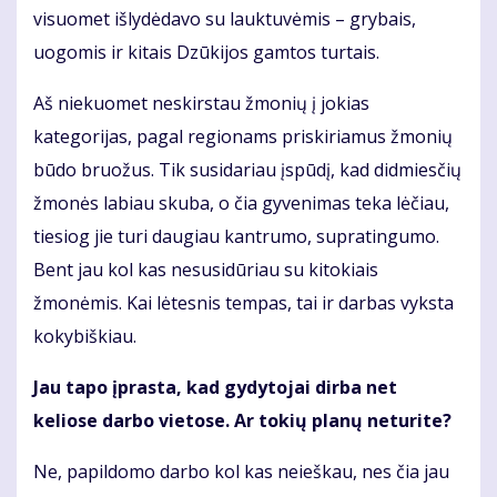
visuomet išlydėdavo su lauktuvėmis – grybais,
uogomis ir kitais Dzūkijos gamtos turtais.
Aš niekuomet neskirstau žmonių į jokias
kategorijas, pagal regionams priskiriamus žmonių
būdo bruožus. Tik susidariau įspūdį, kad didmiesčių
žmonės labiau skuba, o čia gyvenimas teka lėčiau,
tiesiog jie turi daugiau kantrumo, supratingumo.
Bent jau kol kas nesusidūriau su kitokiais
žmonėmis. Kai lėtesnis tempas, tai ir darbas vyksta
kokybiškiau.
Jau tapo įprasta, kad gydytojai dirba net
keliose darbo vietose. Ar tokių planų neturite?
Ne, papildomo darbo kol kas neieškau, nes čia jau