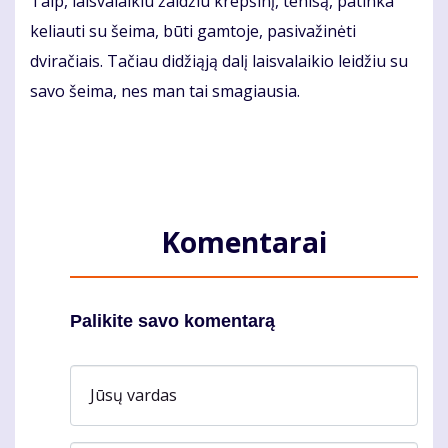
Taip, laisvalaikiu žaidžiu krepšinį, tenisą, patinka
keliauti su šeima, būti gamtoje, pasivažinėti
dviračiais. Tačiau didžiąją dalį laisvalaikio leidžiu su
savo šeima, nes man tai smagiausia.
Komentarai
Palikite savo komentarą
Jūsų vardas