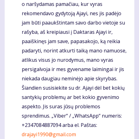
o naršydamas pamačiau, kur vyras
rekomendavo gydytoją Ajayi, nes jis padėjo
jam būti paaukštintam savo darbo vietoje su
rašyba, aš kreipiausi į Daktaras Ajayi ir,
paaiškinęs jam save, papasakojo, ką reikia
padaryti, norint atkurti taiką mano namuose,
atlikus visus jo nurodymus, mano vyras
persigalvoja ir mes gyvename laimingai ir jis
niekada daugiau neminėjo apie skyrybas.
Šiandien susisiekite su dr. Ajayi dėl bet kokių
santykių problemų ar bet kokio gyvenimo
aspekto. Jis suras jūsų problemos
sprendimus. „Viber“ / „WhatsApp“ numeris:
+2347084887094 arba el. Paštas:
drajayi1990@gmail.com