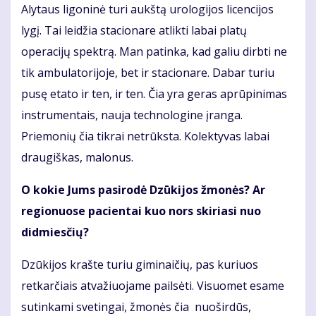
Alytaus ligoninė turi aukštą urologijos licencijos
lygį. Tai leidžia stacionare atlikti labai platų
operacijų spektrą. Man patinka, kad galiu dirbti ne
tik ambulatorijoje, bet ir stacionare. Dabar turiu
pusę etato ir ten, ir ten. Čia yra geras aprūpinimas
instrumentais, nauja technologine įranga.
Priemonių čia tikrai netrūksta. Kolektyvas labai
draugiškas, malonus.
O kokie Jums pasirodė Dzūkijos žmonės? Ar
regionuose pacientai kuo nors skiriasi nuo
didmiesčių?
Dzūkijos krašte turiu giminaičių, pas kuriuos
retkarčiais atvažiuojame pailsėti. Visuomet esame
sutinkami svetingai, žmonės čia nuoširdūs,