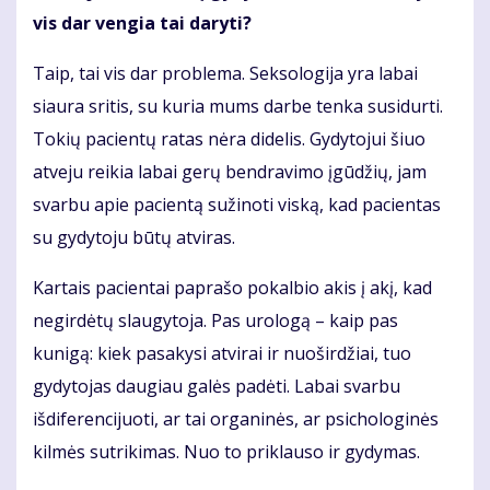
vis dar vengia tai daryti?
Taip, tai vis dar problema. Seksologija yra labai
siaura sritis, su kuria mums darbe tenka susidurti.
Tokių pacientų ratas nėra didelis. Gydytojui šiuo
atveju reikia labai gerų bendravimo įgūdžių, jam
svarbu apie pacientą sužinoti viską, kad pacientas
su gydytoju būtų atviras.
Kartais pacientai paprašo pokalbio akis į akį, kad
negirdėtų slaugytoja. Pas urologą – kaip pas
kunigą: kiek pasakysi atvirai ir nuoširdžiai, tuo
gydytojas daugiau galės padėti. Labai svarbu
išdiferencijuoti, ar tai organinės, ar psichologinės
kilmės sutrikimas. Nuo to priklauso ir gydymas.