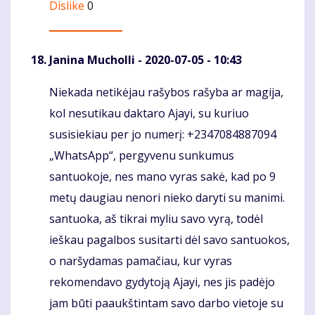
Dislike
0
Janina Mucholli
- 2020-07-05 - 10:43
Niekada netikėjau rašybos rašyba ar magija,
Komentaras
kol nesutikau daktaro Ajayi, su kuriuo
susisiekiau per jo numerį: +2347084887094
„WhatsApp“, pergyvenu sunkumus
santuokoje, nes mano vyras sakė, kad po 9
metų daugiau nenori nieko daryti su manimi.
santuoka, aš tikrai myliu savo vyrą, todėl
ieškau pagalbos susitarti dėl savo santuokos,
o naršydamas pamačiau, kur vyras
rekomendavo gydytoją Ajayi, nes jis padėjo
jam būti paaukštintam savo darbo vietoje su