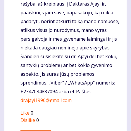
rašyba, aš kreipiausi į Daktaras Ajayi ir,
paaiškinęs jam save, papasakojo, ką reikia
padaryti, norint atkurti taiką mano namuose,
atlikus visus jo nurodymus, mano vyras
persigalvoja ir mes gyvename laimingai ir jis
niekada daugiau neminėjo apie skyrybas.
Šiandien susisiekite su dr. Ajayi dėl bet kokių
santykių problemų ar bet kokio gyvenimo
aspekto. Jis suras jūsų problemos
sprendimus. „Viber“ / „WhatsApp“ numeris:
+2347084887094 arba el. Paštas:
drajayi1990@gmail.com
Like
0
Dislike
0