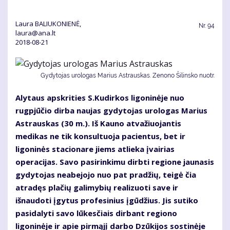
Laura BALIUKONIENĖ,
Nr.
94
laura@ana.lt
2018-08-21
Gydytojas urologas Marius Astrauskas. Zenono Šilinsko nuotr.
Alytaus apskrities S.Kudirkos ligoninėje nuo
rugpjūčio dirba naujas gydytojas urologas Marius
Astrauskas (30 m.). Iš Kauno atvažiuojantis
medikas ne tik konsultuoja pacientus, bet ir
ligoninės stacionare jiems atlieka įvairias
operacijas. Savo pasirinkimu dirbti regione jaunasis
gydytojas neabejojo nuo pat pradžių, teigė čia
atradęs plačių galimybių realizuoti save ir
išnaudoti įgytus profesinius įgūdžius. Jis sutiko
pasidalyti savo lūkesčiais dirbant regiono
ligoninėje ir apie pirmąjį darbo Dzūkijos sostinėje