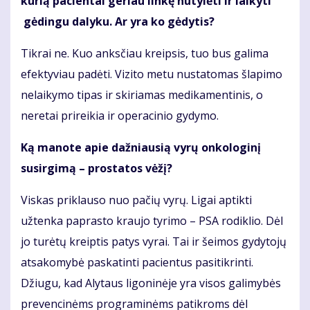
kurią pacientai geriau linkę nutylėti ir laikyti
gėdingu dalyku. Ar yra ko gėdytis?
Tikrai ne. Kuo anksčiau kreipsis, tuo bus galima
efektyviau padėti. Vizito metu nustatomas šlapimo
nelaikymo tipas ir skiriamas medikamentinis, o
neretai prireikia ir operacinio gydymo.
Ką manote apie dažniausią vyrų onkologinį
susirgimą – prostatos vėžį?
Viskas priklauso nuo pačių vyrų. Ligai aptikti
užtenka paprasto kraujo tyrimo – PSA rodiklio. Dėl
jo turėtų kreiptis patys vyrai. Tai ir šeimos gydytojų
atsakomybė paskatinti pacientus pasitikrinti.
Džiugu, kad Alytaus ligoninėje yra visos galimybės
prevencinėms programinėms patikroms dėl