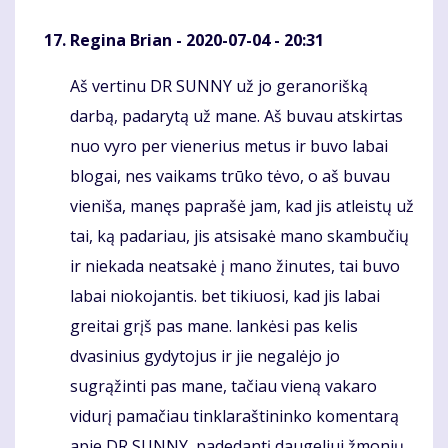
Regina Brian
- 2020-07-04 - 20:31
Aš vertinu DR SUNNY už jo geranorišką
Komentaras
darbą, padarytą už mane. Aš buvau atskirtas
nuo vyro per vienerius metus ir buvo labai
blogai, nes vaikams trūko tėvo, o aš buvau
vieniša, manęs paprašė jam, kad jis atleistų už
tai, ką padariau, jis atsisakė mano skambučių
ir niekada neatsakė į mano žinutes, tai buvo
labai niokojantis. bet tikiuosi, kad jis labai
greitai grįš pas mane. lankėsi pas kelis
dvasinius gydytojus ir jie negalėjo jo
sugrąžinti pas mane, tačiau vieną vakaro
vidurį pamačiau tinklaraštininko komentarą
apie DR SUNNY, padedantį daugeliui žmonių,