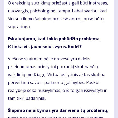
O erekcinių sutrikimų priežastis gali būti ir stresas,
nuovargis, psichologinė įtampa. Labai svarbu, kad
šio sutrikimo šalinimo procese antroji pusė būtų
supratinga.
Eskaluojama, kad tokio pobūdžio problema
ištinka vis jaunesnius vyrus. Kodėl?
Viešose skaitmeninėse erdvėse yra didelis
prieinamumas prie lytinį potraukį skatinančių
vaizdinių medžiagų. Virtualus lytinis aktas skatina
pervertinti savo ir partnerio galimybes. Paskui
realybėje seka nusivylimas, o iš to gali išsivystyti ir
tam tikri padariniai.
Šlapimo nelaikymas yra dar viena tų problemų,