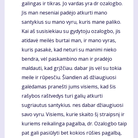
galingas ir tikras. Jo vardas yra dr ozalogbo.
Jis man neseniai padėjo atkurti mano
santykius su mano vyru, kuris mane paliko.
Kai aš susisiekiau su gydytoju ozalogbo, jis
atidavė meilės burtai man, ir mano vyras,
kuris pasakė, kad neturi su manimi nieko
bendra, vėl paskambino man ir pradėjo
maldauti, kad grįžčiau. dabar jis vėl su tokia
meile ir rūpesčiu. Šiandien aš džiaugiuosi
galėdamas pranešti jums visiems, kad šis
rašybos raštvedys turi galių atkurti
sugriautus santykius. nes dabar džiaugiuosi
savo vyru. Visiems, kurie skaito šį straipsnį ir
kuriems reikalinga pagalba, dr. Ozalogbo taip
pat gali pasiūlyti bet kokios rūšies pagalbą,