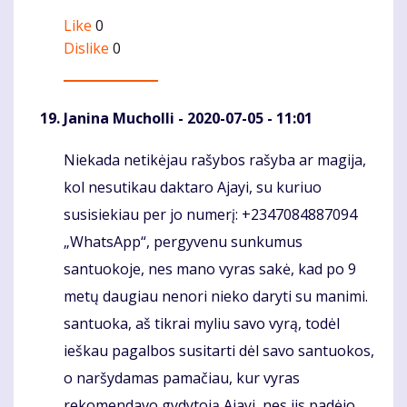
Like
0
Dislike
0
Janina Mucholli
- 2020-07-05 - 11:01
Niekada netikėjau rašybos rašyba ar magija,
Komentaras
kol nesutikau daktaro Ajayi, su kuriuo
susisiekiau per jo numerį: +2347084887094
„WhatsApp“, pergyvenu sunkumus
santuokoje, nes mano vyras sakė, kad po 9
metų daugiau nenori nieko daryti su manimi.
santuoka, aš tikrai myliu savo vyrą, todėl
ieškau pagalbos susitarti dėl savo santuokos,
o naršydamas pamačiau, kur vyras
rekomendavo gydytoją Ajayi, nes jis padėjo