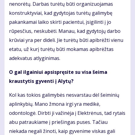
nenorėtų. Darbas turėtų būti organizuojamas
konstruktyviai, kad gydytojas turėtų galimybę
pakankamai laiko skirti pacientui, įsigilinti į jo
rūpesčius, neskubėti. Manau, kad gydytojų darbo
krūviai yra per dideli. Jie turėtų būti apibrėžti vienu
etatu, už kurį turėtų būti mokamas apibrėžtas
adekvatus atlyginimas.
O gal ilgainiui apsispręsite su visa šeima
kraustytis gyventi į Alytų?
Kol kas tokios galimybės nesvarstau dėl šeiminių
aplinkybių. Mano žmona irgi yra medikė,
odontologė. Dirbti ji važinėja į Elektrėnus, tad rytais
abu patraukiame į priešingas puses. Tačiau
niekada negali žinoti, kaip gyvenime viskas gali