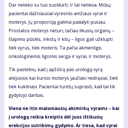
Dar neteko su tuo susidurti. Ir tai netiesa. Mūsų
pacientai dažniausiai vyresnio amžiaus vyrai ir
moterys. Jų proporciją galima padalyti pusiau.
Prostatos moterys neturi, tačiau likusių organų –
šlapimo pūslės, inkstų ir kitų – ligos gali užklupti
tiek vyrus, tiek moteris. Ta pačia akmenlige,
onkologinėmis ligomis serga ir vyrai, ir moterys.
Tik pastebiu, kad į apžiūrą pas urologą vyrą
atėjusios kai kurios moterys jaučiasi nedrąsiai, šiek
tiek kuklinasi. Pacientai turėtų suprasti, kad tai tik
gydytojo darbas.
Viena ne itin maloniausių akimirkų vyrams – kai
į urologą reikia kreiptis dėl juos ištikusių
erekcijos sutrikimų gydymo. Ar tiesa, kad vyrai