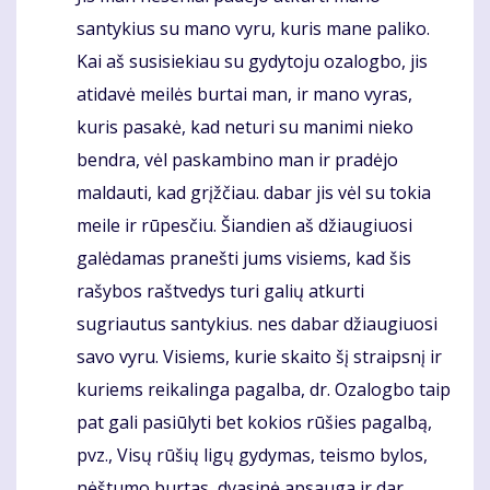
santykius su mano vyru, kuris mane paliko.
Kai aš susisiekiau su gydytoju ozalogbo, jis
atidavė meilės burtai man, ir mano vyras,
kuris pasakė, kad neturi su manimi nieko
bendra, vėl paskambino man ir pradėjo
maldauti, kad grįžčiau. dabar jis vėl su tokia
meile ir rūpesčiu. Šiandien aš džiaugiuosi
galėdamas pranešti jums visiems, kad šis
rašybos raštvedys turi galių atkurti
sugriautus santykius. nes dabar džiaugiuosi
savo vyru. Visiems, kurie skaito šį straipsnį ir
kuriems reikalinga pagalba, dr. Ozalogbo taip
pat gali pasiūlyti bet kokios rūšies pagalbą,
pvz., Visų rūšių ligų gydymas, teismo bylos,
nėštumo burtas, dvasinė apsauga ir dar