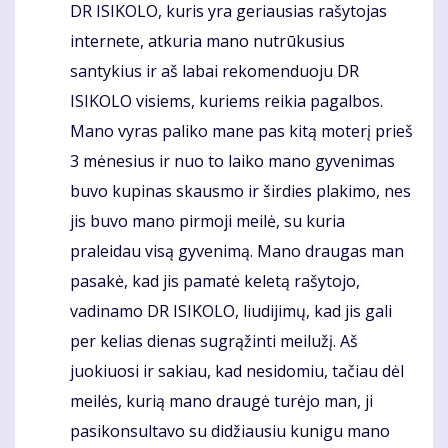
DR ISIKOLO, kuris yra geriausias rašytojas
Komentaras
internete, atkuria mano nutrūkusius
santykius ir aš labai rekomenduoju DR
ISIKOLO visiems, kuriems reikia pagalbos.
Mano vyras paliko mane pas kitą moterį prieš
3 mėnesius ir nuo to laiko mano gyvenimas
buvo kupinas skausmo ir širdies plakimo, nes
jis buvo mano pirmoji meilė, su kuria
praleidau visą gyvenimą. Mano draugas man
pasakė, kad jis pamatė keletą rašytojo,
vadinamo DR ISIKOLO, liudijimų, kad jis gali
per kelias dienas sugrąžinti meilužį. Aš
juokiuosi ir sakiau, kad nesidomiu, tačiau dėl
meilės, kurią mano draugė turėjo man, ji
pasikonsultavo su didžiausiu kunigu mano