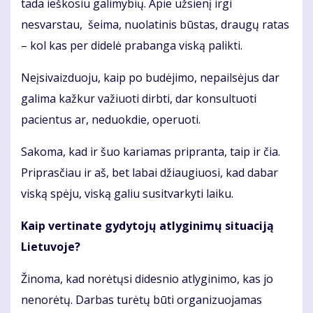
tada ieškosiu galimybių. Apie užsienį irgi
nesvarstau, šeima, nuolatinis būstas, draugų ratas
– kol kas per didelė prabanga viską palikti.
Neįsivaizduoju, kaip po budėjimo, nepailsėjus dar
galima kažkur važiuoti dirbti, dar konsultuoti
pacientus ar, neduokdie, operuoti.
Sakoma, kad ir šuo kariamas pripranta, taip ir čia.
Priprasčiau ir aš, bet labai džiaugiuosi, kad dabar
viską spėju, viską galiu susitvarkyti laiku.
Kaip vertinate gydytojų atlyginimų situaciją
Lietuvoje?
Žinoma, kad norėtųsi didesnio atlyginimo, kas jo
nenorėtų. Darbas turėtų būti organizuojamas