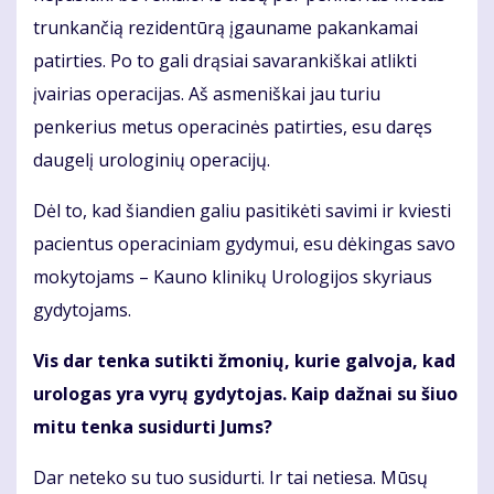
trunkančią rezidentūrą įgauname pakankamai
patirties. Po to gali drąsiai savarankiškai atlikti
įvairias operacijas. Aš asmeniškai jau turiu
penkerius metus operacinės patirties, esu daręs
daugelį urologinių operacijų.
Dėl to, kad šiandien galiu pasitikėti savimi ir kviesti
pacientus operaciniam gydymui, esu dėkingas savo
mokytojams – Kauno klinikų Urologijos skyriaus
gydytojams.
Vis dar tenka sutikti žmonių, kurie galvoja, kad
urologas yra vyrų gydytojas. Kaip dažnai su šiuo
mitu tenka susidurti Jums?
Dar neteko su tuo susidurti. Ir tai netiesa. Mūsų