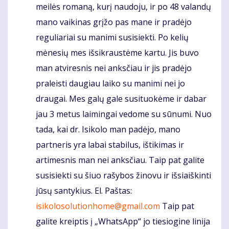
meilės romaną, kurį naudoju, ir po 48 valandų
mano vaikinas grįžo pas mane ir pradėjo
reguliariai su manimi susisiekti. Po kelių
mėnesių mes išsikraustėme kartu. Jis buvo
man atviresnis nei anksčiau ir jis pradėjo
praleisti daugiau laiko su manimi nei jo
draugai. Mes galų gale susituokėme ir dabar
jau 3 metus laimingai vedome su sūnumi. Nuo
tada, kai dr. Isikolo man padėjo, mano
partneris yra labai stabilus, ištikimas ir
artimesnis man nei anksčiau. Taip pat galite
susisiekti su šiuo rašybos žinovu ir išsiaiškinti
jūsų santykius. El. Paštas:
isikolosolutionhome@gmail.com
Taip pat
galite kreiptis į „WhatsApp“ jo tiesiogine linija