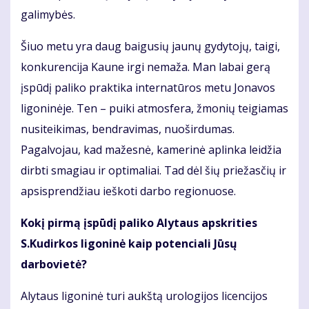
galimybės.
Šiuo metu yra daug baigusių jaunų gydytojų, taigi,
konkurencija Kaune irgi nemaža. Man labai gerą
įspūdį paliko praktika internatūros metu Jonavos
ligoninėje. Ten – puiki atmosfera, žmonių teigiamas
nusiteikimas, bendravimas, nuoširdumas.
Pagalvojau, kad mažesnė, kamerinė aplinka leidžia
dirbti smagiau ir optimaliai. Tad dėl šių priežasčių ir
apsisprendžiau ieškoti darbo regionuose.
Kokį pirmą įspūdį paliko Alytaus apskrities
S.Kudirkos ligoninė kaip potenciali Jūsų
darbovietė?
Alytaus ligoninė turi aukštą urologijos licencijos