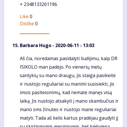
+ 2348133261196.
Like
0
Dislike
0
Barbara Hugo
- 2020-06-11 - 13:03
Aš čia, norėdamas pasidalyti liudijimu, kaip DR
Komentaras
ISIKOLO man padėjo. Po vienerių metų
santykių su mano draugu, jis staiga pasikeitė
ir nustojo reguliariai su manimi susisiekti, jis
imsis pasiteisinimų, kad nematė manęs visą
laiką. Jis nustojo atsakyti į mano skambučius ir
mano sms žinutes ir nustojo mane reguliariai
matyti. Tada aš kelis kartus pradėjau gaudyti jį
su skirtingomis merginomis, bet kiekvieną