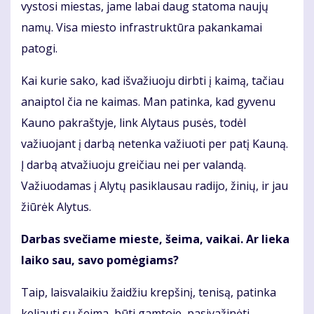
vystosi miestas, jame labai daug statoma naujų
namų. Visa miesto infrastruktūra pakankamai
patogi.
Kai kurie sako, kad išvažiuoju dirbti į kaimą, tačiau
anaiptol čia ne kaimas. Man patinka, kad gyvenu
Kauno pakraštyje, link Alytaus pusės, todėl
važiuojant į darbą netenka važiuoti per patį Kauną.
Į darbą atvažiuoju greičiau nei per valandą.
Važiuodamas į Alytų pasiklausau radijo, žinių, ir jau
žiūrėk Alytus.
Darbas svečiame mieste, šeima, vaikai. Ar lieka
laiko sau, savo pomėgiams?
Taip, laisvalaikiu žaidžiu krepšinį, tenisą, patinka
keliauti su šeima, būti gamtoje, pasivažinėti