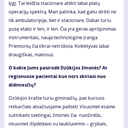
lygį. Tai leidžia stacionare atlikti labai platų
operacijų spektrą. Man patinka, kad galiu dirbti ne
tik ambulatorijoje, bet ir stacionare. Dabar turiu
pusę etato ir ten, ir ten. Čia yra geras aprūpinimas
instrumentais, nauja technologine įranga.
Priemonių čia tikrai netrūksta. Kolektyvas labai
draugiškas, malonus.
O kokie Jums pasirodė Dzūkijos žmonės? Ar
regionuose pacientai kuo nors skiriasi nuo
didmiesčių?
Dzūkijos krašte turiu giminaičių, pas kuriuos
retkarčiais atvažiuojame pailsėti. Visuomet esame
sutinkami svetingai, žmonės čia nuoširdūs,
visuomet išlydėdavo su lauktuvėmis – grybais,