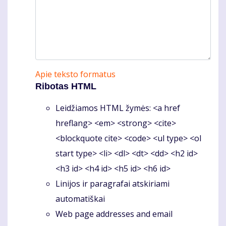
Apie teksto formatus
Ribotas HTML
Leidžiamos HTML žymės: <a href
hreflang> <em> <strong> <cite>
<blockquote cite> <code> <ul type> <ol
start type> <li> <dl> <dt> <dd> <h2 id>
<h3 id> <h4 id> <h5 id> <h6 id>
Linijos ir paragrafai atskiriami
automatiškai
Web page addresses and email