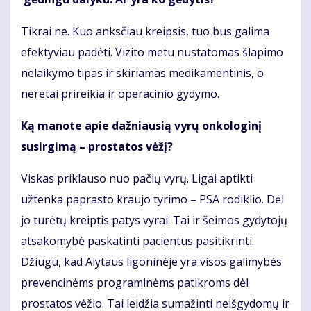
Tikrai ne. Kuo anksčiau kreipsis, tuo bus galima
efektyviau padėti. Vizito metu nustatomas šlapimo
nelaikymo tipas ir skiriamas medikamentinis, o
neretai prireikia ir operacinio gydymo.
Ką manote apie dažniausią vyrų onkologinį
susirgimą – prostatos vėžį?
Viskas priklauso nuo pačių vyrų. Ligai aptikti
užtenka paprasto kraujo tyrimo – PSA rodiklio. Dėl
jo turėtų kreiptis patys vyrai. Tai ir šeimos gydytojų
atsakomybė paskatinti pacientus pasitikrinti.
Džiugu, kad Alytaus ligoninėje yra visos galimybės
prevencinėms programinėms patikroms dėl
prostatos vėžio. Tai leidžia sumažinti neišgydomų ir