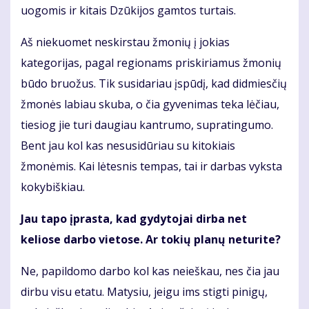
uogomis ir kitais Dzūkijos gamtos turtais.
Aš niekuomet neskirstau žmonių į jokias
kategorijas, pagal regionams priskiriamus žmonių
būdo bruožus. Tik susidariau įspūdį, kad didmiesčių
žmonės labiau skuba, o čia gyvenimas teka lėčiau,
tiesiog jie turi daugiau kantrumo, supratingumo.
Bent jau kol kas nesusidūriau su kitokiais
žmonėmis. Kai lėtesnis tempas, tai ir darbas vyksta
kokybiškiau.
Jau tapo įprasta, kad gydytojai dirba net
keliose darbo vietose. Ar tokių planų neturite?
Ne, papildomo darbo kol kas neieškau, nes čia jau
dirbu visu etatu. Matysiu, jeigu ims stigti pinigų,