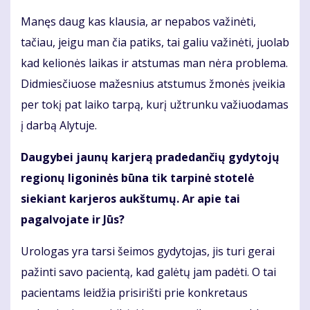
Manęs daug kas klausia, ar nepabos važinėti,
tačiau, jeigu man čia patiks, tai galiu važinėti, juolab
kad kelionės laikas ir atstumas man nėra problema.
Didmiesčiuose mažesnius atstumus žmonės įveikia
per tokį pat laiko tarpą, kurį užtrunku važiuodamas
į darbą Alytuje.
Daugybei jaunų karjerą pradedančių gydytojų
regionų ligoninės būna tik tarpinė stotelė
siekiant karjeros aukštumų. Ar apie tai
pagalvojate ir Jūs?
Urologas yra tarsi šeimos gydytojas, jis turi gerai
pažinti savo pacientą, kad galėtų jam padėti. O tai
pacientams leidžia prisirišti prie konkretaus