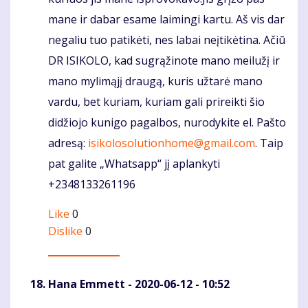
mane ir dabar esame laimingi kartu. Aš vis dar
negaliu tuo patikėti, nes labai neįtikėtina. Ačiū
DR ISIKOLO, kad sugrąžinote mano meilužį ir
mano mylimąjį draugą, kuris užtarė mano
vardu, bet kuriam, kuriam gali prireikti šio
didžiojo kunigo pagalbos, nurodykite el. Pašto
adresą:
isikolosolutionhome@gmail.com
. Taip
pat galite „Whatsapp“ jį aplankyti
+2348133261196
Like
0
Dislike
0
Hana Emmett
- 2020-06-12 - 10:52