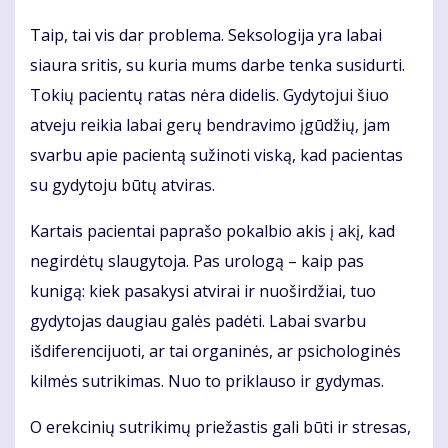
Taip, tai vis dar problema. Seksologija yra labai
siaura sritis, su kuria mums darbe tenka susidurti.
Tokių pacientų ratas nėra didelis. Gydytojui šiuo
atveju reikia labai gerų bendravimo įgūdžių, jam
svarbu apie pacientą sužinoti viską, kad pacientas
su gydytoju būtų atviras.
Kartais pacientai paprašo pokalbio akis į akį, kad
negirdėtų slaugytoja. Pas urologą – kaip pas
kunigą: kiek pasakysi atvirai ir nuoširdžiai, tuo
gydytojas daugiau galės padėti. Labai svarbu
išdiferencijuoti, ar tai organinės, ar psichologinės
kilmės sutrikimas. Nuo to priklauso ir gydymas.
O erekcinių sutrikimų priežastis gali būti ir stresas,