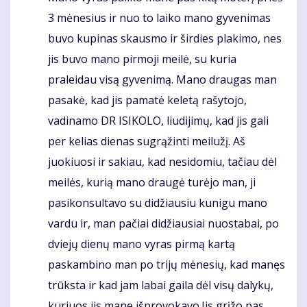
3 mėnesius ir nuo to laiko mano gyvenimas
buvo kupinas skausmo ir širdies plakimo, nes
jis buvo mano pirmoji meilė, su kuria
praleidau visą gyvenimą. Mano draugas man
pasakė, kad jis pamatė keletą rašytojo,
vadinamo DR ISIKOLO, liudijimų, kad jis gali
per kelias dienas sugrąžinti meilužį. Aš
juokiuosi ir sakiau, kad nesidomiu, tačiau dėl
meilės, kurią mano draugė turėjo man, ji
pasikonsultavo su didžiausiu kunigu mano
vardu ir, man pačiai didžiausiai nuostabai, po
dviejų dienų mano vyras pirmą kartą
paskambino man po trijų mėnesių, kad manęs
trūksta ir kad jam labai gaila dėl visų dalykų,
kuriuos jis mane išprovokavo.Jis grįžo pas