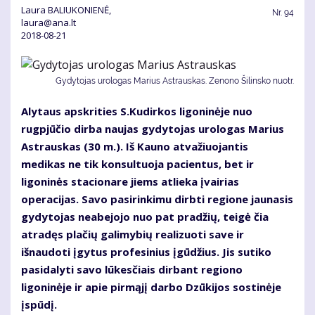
Laura BALIUKONIENĖ,
Nr.
94
laura@ana.lt
2018-08-21
Gydytojas urologas Marius Astrauskas. Zenono Šilinsko nuotr.
Alytaus apskrities S.Kudirkos ligoninėje nuo
rugpjūčio dirba naujas gydytojas urologas Marius
Astrauskas (30 m.). Iš Kauno atvažiuojantis
medikas ne tik konsultuoja pacientus, bet ir
ligoninės stacionare jiems atlieka įvairias
operacijas. Savo pasirinkimu dirbti regione jaunasis
gydytojas neabejojo nuo pat pradžių, teigė čia
atradęs plačių galimybių realizuoti save ir
išnaudoti įgytus profesinius įgūdžius. Jis sutiko
pasidalyti savo lūkesčiais dirbant regiono
ligoninėje ir apie pirmąjį darbo Dzūkijos sostinėje
įspūdį.