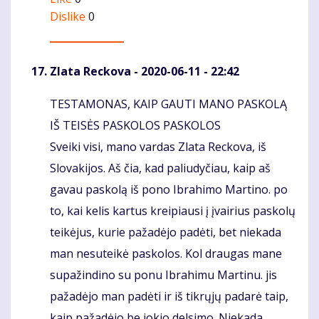
Dislike
0
Zlata Reckova
- 2020-06-11 - 22:42
TESTAMONAS, KAIP GAUTI MANO PASKOLĄ
Komentaras
IŠ TEISĖS PASKOLOS PASKOLOS
Sveiki visi, mano vardas Zlata Reckova, iš
Slovakijos. Aš čia, kad paliudyčiau, kaip aš
gavau paskolą iš pono Ibrahimo Martino. po
to, kai kelis kartus kreipiausi į įvairius paskolų
teikėjus, kurie pažadėjo padėti, bet niekada
man nesuteikė paskolos. Kol draugas mane
supažindino su ponu Ibrahimu Martinu. jis
pažadėjo man padėti ir iš tikrųjų padarė taip,
kaip pažadėjo be jokio delsimo. Niekada