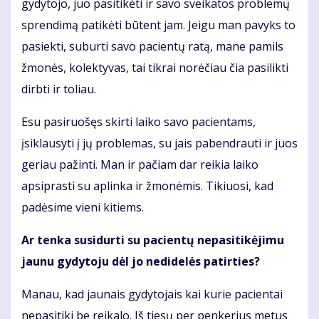
gydytojo, juo pasitikėti ir savo sveikatos problemų
sprendimą patikėti būtent jam. Jeigu man pavyks to
pasiekti, suburti savo pacientų ratą, mane pamils
žmonės, kolektyvas, tai tikrai norėčiau čia pasilikti
dirbti ir toliau.
Esu pasiruošęs skirti laiko savo pacientams,
įsiklausyti į jų problemas, su jais pabendrauti ir juos
geriau pažinti. Man ir pačiam dar reikia laiko
apsiprasti su aplinka ir žmonėmis. Tikiuosi, kad
padėsime vieni kitiems.
Ar tenka susidurti su pacientų nepasitikėjimu
jaunu gydytoju dėl jo nedidelės patirties?
Manau, kad jaunais gydytojais kai kurie pacientai
nepasitiki be reikalo. Iš tiesų per penkerius metus