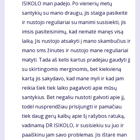
ISIKOLO man padėjo. Po vienerių metų
santykių su mano draugu, jis staiga pasikeitė
ir nustojo reguliariai su manimi susisiekti, jis
imsis pasiteisinimų, kad nematė manęs visą
laiką. Jis nustojo atsakyti į mano skambučius ir
mano sms žinutes ir nustojo mane reguliariai
matyti. Tada aš kelis kartus pradėjau gaudyti jį
su skirtingomis merginomis, bet kiekvieną
kartą jis sakydavo, kad mane myli ir kad jam
reikia šiek tiek laiko pagalvoti apie mūsų
santykius. Bet negaliu nustoti galvoti apie jį,
todėl nusprendžiau prisijungti ir pamačiau
tiek daug gerų kalbų apie šį rašybos ratuką,
vadinamą DR ISIKOLO, ir susisiekiu su juo ir
paaiškinu jam savo problemas. Jis ištarė man