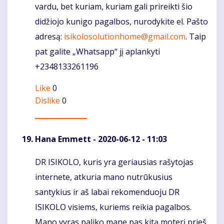
vardu, bet kuriam, kuriam gali prireikti šio
didžiojo kunigo pagalbos, nurodykite el. Pašto
adresą:
isikolosolutionhome@gmail.com
. Taip
pat galite „Whatsapp“ jį aplankyti
+2348133261196
Like
0
Dislike
0
Hana Emmett
- 2020-06-12 - 11:03
DR ISIKOLO, kuris yra geriausias rašytojas
Komentaras
internete, atkuria mano nutrūkusius
santykius ir aš labai rekomenduoju DR
ISIKOLO visiems, kuriems reikia pagalbos.
Mano vyras paliko mane pas kitą moterį prieš