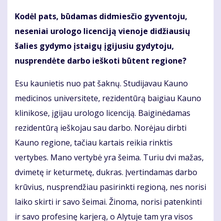
Kodėl pats, būdamas didmiesčio gyventoju,
neseniai urologo licenciją vienoje didžiausių
šalies gydymo įstaigų įgijusiu gydytoju,
nusprendėte darbo ieškoti būtent regione?
Esu kaunietis nuo pat šaknų. Studijavau Kauno
medicinos universitete, rezidentūrą baigiau Kauno
klinikose, įgijau urologo licenciją. Baiginėdamas
rezidentūrą ieškojau sau darbo. Norėjau dirbti
Kauno regione, tačiau kartais reikia rinktis
vertybes. Mano vertybė yra šeima. Turiu dvi mažas,
dvimetę ir keturmetę, dukras. Įvertindamas darbo
krūvius, nusprendžiau pasirinkti regioną, nes norisi
laiko skirti ir savo šeimai. Žinoma, norisi patenkinti
ir savo profesinę karjerą, o Alytuje tam yra visos