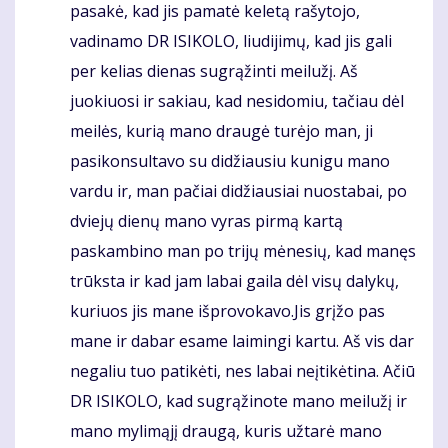
pasakė, kad jis pamatė keletą rašytojo,
vadinamo DR ISIKOLO, liudijimų, kad jis gali
per kelias dienas sugrąžinti meilužį. Aš
juokiuosi ir sakiau, kad nesidomiu, tačiau dėl
meilės, kurią mano draugė turėjo man, ji
pasikonsultavo su didžiausiu kunigu mano
vardu ir, man pačiai didžiausiai nuostabai, po
dviejų dienų mano vyras pirmą kartą
paskambino man po trijų mėnesių, kad manęs
trūksta ir kad jam labai gaila dėl visų dalykų,
kuriuos jis mane išprovokavo.Jis grįžo pas
mane ir dabar esame laimingi kartu. Aš vis dar
negaliu tuo patikėti, nes labai neįtikėtina. Ačiū
DR ISIKOLO, kad sugrąžinote mano meilužį ir
mano mylimąjį draugą, kuris užtarė mano