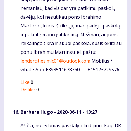
nemaniau, kad vis dar yra patikimų paskolų
davėjų, kol nesutikau pono Ibrahimo
Martinso, kuris iš tikrųjų man padėjo paskolą
ir pakeitė mano įsitikinimą. Nežinau, ar jums
reikalinga tikra ir skubi paskola, susisiekite su
ponu Ibrahimu Martinsu. el. paštu:
lendercities.mlc01@outlook.com
Mobilus /
whattsApp +393511678360 --- +15123729576)
Like
0
Dislike
0
Barbara Hugo
- 2020-06-11 - 13:27
Aš čia, norėdamas pasidalyti liudijimu, kaip DR
Komentaras