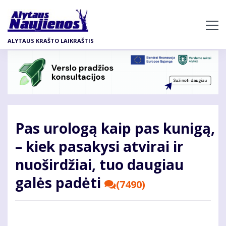
Pereiti
į
pagrindinį
ALYTAUS KRAŠTO LAIKRAŠTIS
turinį
Pas urologą kaip pas kunigą,
– kiek pasakysi atvirai ir
nuoširdžiai, tuo daugiau
galės padėti
(7490)