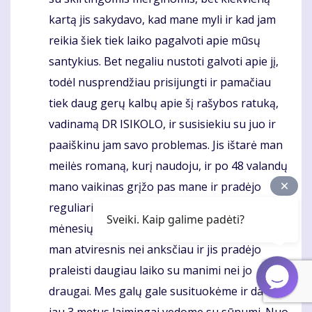
kartą jis sakydavo, kad mane myli ir kad jam
reikia šiek tiek laiko pagalvoti apie mūsų
santykius. Bet negaliu nustoti galvoti apie jį,
todėl nusprendžiau prisijungti ir pamačiau
tiek daug gerų kalbų apie šį rašybos ratuką,
vadinamą DR ISIKOLO, ir susisiekiu su juo ir
paaiškinu jam savo problemas. Jis ištarė man
meilės romaną, kurį naudoju, ir po 48 valandų
mano vaikinas grįžo pas mane ir pradėjo
reguliariai su manimi susisiekti. Po kelių
Sveiki. Kaip galime padėti?
mėnesių mes išsikraustėme kartu. Jis buvo
man atviresnis nei anksčiau ir jis pradėjo
praleisti daugiau laiko su manimi nei jo
draugai. Mes galų gale susituokėme ir dabar