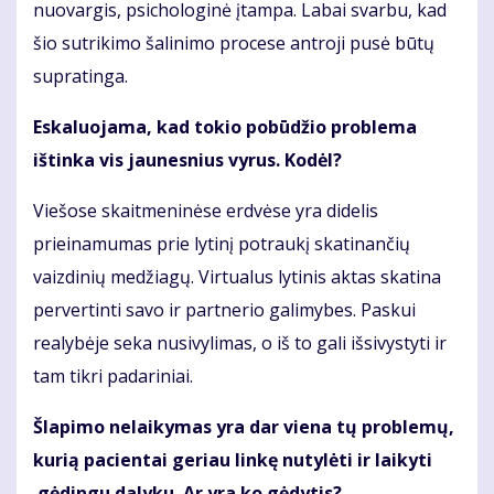
nuovargis, psichologinė įtampa. Labai svarbu, kad
šio sutrikimo šalinimo procese antroji pusė būtų
supratinga.
Eskaluojama, kad tokio pobūdžio problema
ištinka vis jaunesnius vyrus. Kodėl?
Viešose skaitmeninėse erdvėse yra didelis
prieinamumas prie lytinį potraukį skatinančių
vaizdinių medžiagų. Virtualus lytinis aktas skatina
pervertinti savo ir partnerio galimybes. Paskui
realybėje seka nusivylimas, o iš to gali išsivystyti ir
tam tikri padariniai.
Šlapimo nelaikymas yra dar viena tų problemų,
kurią pacientai geriau linkę nutylėti ir laikyti
gėdingu dalyku. Ar yra ko gėdytis?