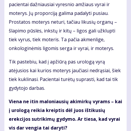
pacientai dažniausiai vyresnio amžiaus vyrai ir
moterys. Jų proporciją galima padalyti pusiau.
Prostatos moterys neturi, tačiau likusių organų –
šlapimo pūslės, inkstų ir kitų – ligos gali užklupti
tiek vyrus, tiek moteris. Ta pačia akmenlige,
onkologinėmis ligomis serga ir vyrai, ir moterys.
Tik pastebiu, kad į apžiūrą pas urologą vyrą
atėjusios kai kurios moterys jaučiasi nedrąsiai, šiek
tiek kuklinasi. Pacientai turėtų suprasti, kad tai tik
gydytojo darbas.
Viena ne itin maloniausių akimirkų vyrams – kai
į urologą reikia kreiptis dėl juos ištikusių
erekcijos sutrikimų gydymo. Ar tiesa, kad vyrai
vis dar vengia tai daryti?