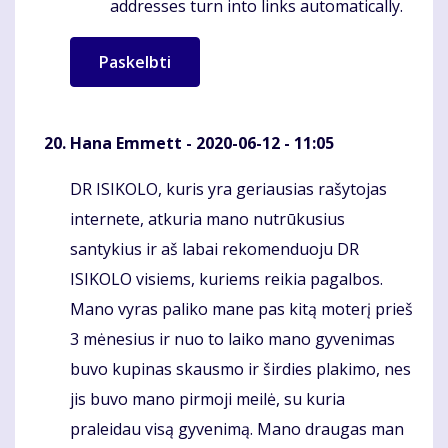
addresses turn into links automatically.
Hana Emmett
- 2020-06-12 - 11:05
DR ISIKOLO, kuris yra geriausias rašytojas
Komentaras
internete, atkuria mano nutrūkusius
santykius ir aš labai rekomenduoju DR
ISIKOLO visiems, kuriems reikia pagalbos.
Mano vyras paliko mane pas kitą moterį prieš
3 mėnesius ir nuo to laiko mano gyvenimas
buvo kupinas skausmo ir širdies plakimo, nes
jis buvo mano pirmoji meilė, su kuria
praleidau visą gyvenimą. Mano draugas man