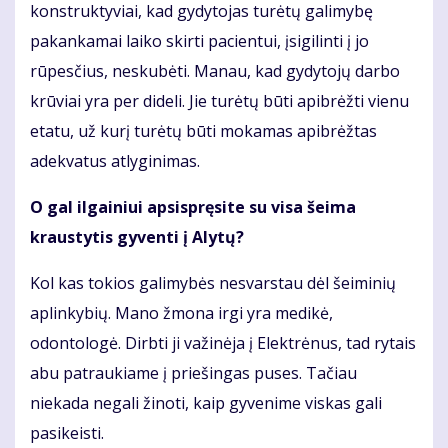
konstruktyviai, kad gydytojas turėtų galimybę
pakankamai laiko skirti pacientui, įsigilinti į jo
rūpesčius, neskubėti. Manau, kad gydytojų darbo
krūviai yra per dideli. Jie turėtų būti apibrėžti vienu
etatu, už kurį turėtų būti mokamas apibrėžtas
adekvatus atlyginimas.
O gal ilgainiui apsispręsite su visa šeima
kraustytis gyventi į Alytų?
Kol kas tokios galimybės nesvarstau dėl šeiminių
aplinkybių. Mano žmona irgi yra medikė,
odontologė. Dirbti ji važinėja į Elektrėnus, tad rytais
abu patraukiame į priešingas puses. Tačiau
niekada negali žinoti, kaip gyvenime viskas gali
pasikeisti.