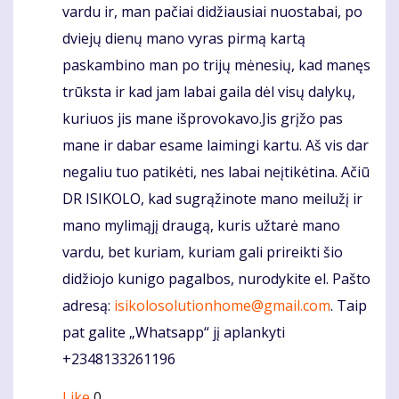
vardu ir, man pačiai didžiausiai nuostabai, po
dviejų dienų mano vyras pirmą kartą
paskambino man po trijų mėnesių, kad manęs
trūksta ir kad jam labai gaila dėl visų dalykų,
kuriuos jis mane išprovokavo.Jis grįžo pas
mane ir dabar esame laimingi kartu. Aš vis dar
negaliu tuo patikėti, nes labai neįtikėtina. Ačiū
DR ISIKOLO, kad sugrąžinote mano meilužį ir
mano mylimąjį draugą, kuris užtarė mano
vardu, bet kuriam, kuriam gali prireikti šio
didžiojo kunigo pagalbos, nurodykite el. Pašto
adresą:
isikolosolutionhome@gmail.com
. Taip
pat galite „Whatsapp“ jį aplankyti
+2348133261196
Like
0