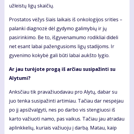
užleistų ligų skaičių.
Prostatos vėžys šiais laikais iš onkologijos srities –
palanki diagnozė dėl gydymo galimybių ir jų
pasirinkimo. Be to, išgyvenamumo rodikliai dideli
net esant labai pažengusioms ligų stadijoms. Ir
gyvenimo kokybė gali būti labai aukšto lygio.
Ar jau turėjote progą iš arčiau susipažinti su
Alytumi?
Anksčiau tik pravažiuodavau pro Alytų, dabar su
juo tenka susipažinti artimiau. Tačiau dar nespėjau
po jį apsižvalgyti, nes po darbo vis stengiuosi iš
karto važiuoti namo, pas vaikus. Tačiau jau atradau
aplinkkelių, kuriais važiuoju į darbą. Matau, kaip