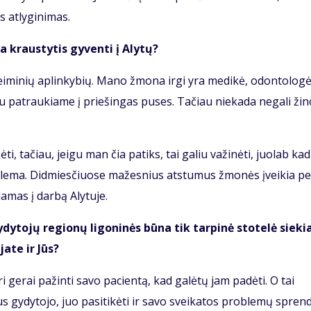
 atlyginimas.
ma kraustytis gyventi į Alytų?
eiminių aplinkybių. Mano žmona irgi yra medikė, odontologė
 abu patraukiame į priešingas puses. Tačiau niekada negali žino
, tačiau, jeigu man čia patiks, tai galiu važinėti, juolab kad
blema. Didmiesčiuose mažesnius atstumus žmonės įveikia pe
damas į darbą Alytuje.
ytojų regionų ligoninės būna tik tarpinė stotelė sieki
ate ir Jūs?
ri gerai pažinti savo pacientą, kad galėtų jam padėti. O tai
aus gydytojo, juo pasitikėti ir savo sveikatos problemų spren