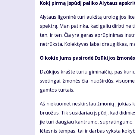
Kokį pirmą įspūdį paliko Alytaus apskri
Alytaus ligoninė turi aukštą urologijos licen
spektrą. Man patinka, kad galiu dirbti ne t
ten, ir ten. Čia yra geras aprūpinimas ins
netrūksta. Kolektyvas labai draugiškas, m
O kokie Jums pasirodė Dzūkijos žmonės?
Dzūkijos krašte turiu giminaičių, pas kur
svetingai, žmonės čia nuoširdūs, visuomet
gamtos turtais.
Aš niekuomet neskirstau žmonių į jokias 
bruožus. Tik susidariau įspūdį, kad didmie
jie turi daugiau kantrumo, supratingumo. 
lėtesnis tempas, tai ir darbas vyksta kokyb