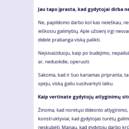
Jau tapo įprasta, kad gydytojai dirba n
Ne, papildomo darbo kol kas neieškau, nes č
ieškosiu galimybių. Apie užsienį irgi nesv
didelė prabanga viską palikti.
Neįsivaizduoju, kaip po budėjimo, nepailsė
ar, neduokdie, operuoti.
Sakoma, kad ir šuo kariamas pripranta, taip
spėju, viską galiu susitvarkyti laiku.
Kaip vertinate gydytojų atlyginimų sit
Žinoma, kad norėtųsi didesnio atlyginimo
konstruktyviai, kad gydytojas turėtų galimyb
neskubėti. Manau, kad gydytojų darbo krūvia