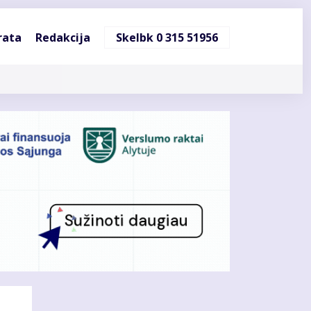
ndinė
rata
Redakcija
Skelbk 0 315 51956
cija