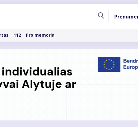
Pagri
Prenume
naviga
rtas
112
Pro memoria