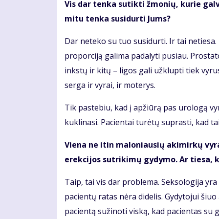
Vis dar tenka sutikti žmonių, kurie gal
mitu tenka susidurti Jums?
Dar neteko su tuo susidurti. Ir tai netiesa
proporciją galima padalyti pusiau. Prostat
inkstų ir kitų – ligos gali užklupti tiek v
serga ir vyrai, ir moterys.
Tik pastebiu, kad į apžiūrą pas urologą vyr
kuklinasi. Pacientai turėtų suprasti, kad ta
Viena ne itin maloniausių akimirkų vyram
erekcijos sutrikimų gydymo. Ar tiesa, k
Taip, tai vis dar problema. Seksologija yra
pacientų ratas nėra didelis. Gydytojui šiu
pacientą sužinoti viską, kad pacientas su g