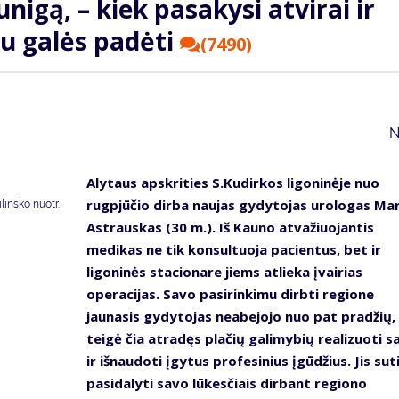
nigą, – kiek pasakysi atvirai ir
au galės padėti
(7490)
N
Alytaus apskrities S.Kudirkos ligoninėje nuo
rugpjūčio dirba naujas gydytojas urologas Mar
insko nuotr.
Astrauskas (30 m.). Iš Kauno atvažiuojantis
medikas ne tik konsultuoja pacientus, bet ir
ligoninės stacionare jiems atlieka įvairias
operacijas. Savo pasirinkimu dirbti regione
jaunasis gydytojas neabejojo nuo pat pradžių,
teigė čia atradęs plačių galimybių realizuoti s
ir išnaudoti įgytus profesinius įgūdžius. Jis sut
pasidalyti savo lūkesčiais dirbant regiono