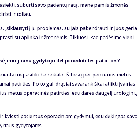
pasiekti, suburti savo pacientų ratą, mane pamils žmonės,
irbti ir toliau.
, įsiklausyti į jų problemas, su jais pabendrauti ir juos geri
iprasti su aplinka ir žmonėmis. Tikiuosi, kad padėsime vieni
kėjimu jaunu gydytoju dėl jo nedidelės patirties?
cientai nepasitiki be reikalo. Iš tiesų per penkerius metus
 patirties. Po to gali drąsiai savarankiškai atlikti įvairias
ius metus operacinės patirties, esu daręs daugelį urologini
mi ir kviesti pacientus operaciniam gydymui, esu dėkingas sav
yriaus gydytojams.