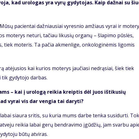
voja, kad urologas yra vyrų gydytojas. Kaip dažnai su ši
. Mūsų pacientai dažniausiai vyresnio amžiaus vyrai ir motery
os moterys neturi, tačiau likusių organų – šlapimo pūslės,
yrus, tiek moteris. Ta pačia akmenlige, onkologinėmis ligomis
ą atėjusios kai kurios moterys jaučiasi nedrąsiai, šiek tiek
i tik gydytojo darbas.
s – kai į urologą reikia kreiptis dėl juos ištikusių
ad vyrai vis dar vengia tai daryti?
 labai siaura sritis, su kuria mums darbe tenka susidurti. To
o atveju reikia labai gerų bendravimo įgūdžių, jam svarbu api
ydytoju būtų atviras.