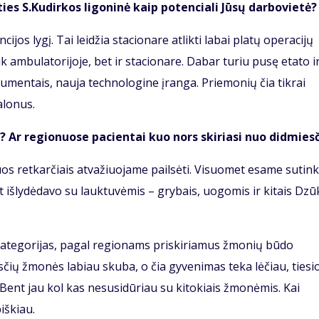
ties S.Kudirkos ligoninė kaip potenciali Jūsų darbovietė?
cijos lygį. Tai leidžia stacionare atlikti labai platų operacijų
ik ambulatorijoje, bet ir stacionare. Dabar turiu pusę etato i
trumentais, nauja technologine įranga. Priemonių čia tikrai
alonus.
 Ar regionuose pacientai kuo nors skiriasi nuo didmies
iuos retkarčiais atvažiuojame pailsėti. Visuomet esame sutin
 išlydėdavo su lauktuvėmis – grybais, uogomis ir kitais Dzū
kategorijas, pagal regionams priskiriamus žmonių būdo
sčių žmonės labiau skuba, o čia gyvenimas teka lėčiau, tiesi
Bent jau kol kas nesusidūriau su kitokiais žmonėmis. Kai
iškiau.