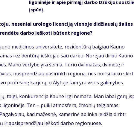
ligoninėje ir apie pirmąjį darbo Dzūkijos sostin
įspūdį.
u, neseniai urologo licenciją vienoje didžiausių šalies
prendėte darbo ieškoti būtent regione?
Kauno medicinos universitete, rezidentūrą baigiau Kauno
nėdamas rezidentūrą ieškojau sau darbo. Norėjau dirbti Kauno
ybes. Mano vertybė yra šeima. Turiu dvi mažas, dvimetę ir
ius, nusprendžiau pasirinkti regioną, nes norisi laiko skirti
avo profesinę karjerą, o Alytuje tam yra visos galimybės.
ų, taigi, konkurencija Kaune irgi nemaža. Man labai gerą įs
 ligoninėje. Ten – puiki atmosfera, žmonių teigiamas
agalvojau, kad mažesnė, kamerinė aplinka leidžia dirbti
čių ir apsisprendžiau ieškoti darbo regionuose.