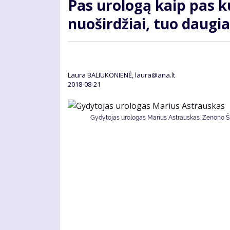
Pas urologą kaip pas ku
nuoširdžiai, tuo daugi
Laura BALIUKONIENĖ, laura@ana.lt
2018-08-21
Gydytojas urologas Marius Astrauskas. Zenono Šil