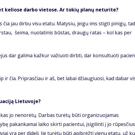
et keliose darbo vietose. Ar tokių planų neturite?
ia jau dirbu visu etatu. Matysiu, jeigu ims stigti pinigų, ta
arstau, šeima, nuolatinis būstas, draugų ratas – kol kas per
jus dar galima kažkur važiuoti dirbti, dar konsultuoti pacie
 ir čia. Priprasčiau ir aš, bet labai džiaugiuosi, kad dabar vi
uaciją Lietuvoje?
, kas jo nenorėtų. Darbas turėtų būti organizuojamas
ę pakankamai laiko skirti pacientui, įsigilinti į jo rūpesčius
i yra per dideli. Jie turėtų būti apibrėžti vienu etatu, už ku