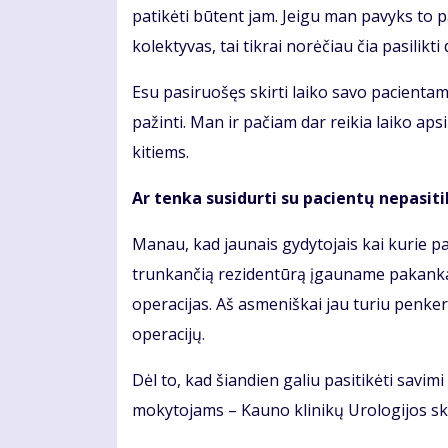
patikėti būtent jam. Jeigu man pavyks to 
kolektyvas, tai tikrai norėčiau čia pasilikti d
Esu pasiruošęs skirti laiko savo pacientams
pažinti. Man ir pačiam dar reikia laiko aps
kitiems.
Ar tenka susidurti su pacientų nepasiti
Manau, kad jaunais gydytojais kai kurie pa
trunkančią rezidentūrą įgauname pakankamai
operacijas. Aš asmeniškai jau turiu penker
operacijų.
Dėl to, kad šiandien galiu pasitikėti savi
mokytojams – Kauno klinikų Urologijos sk