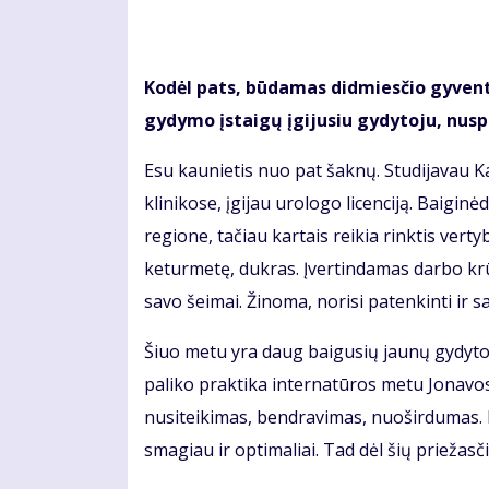
Kodėl pats, būdamas didmiesčio gyventoj
gydymo įstaigų įgijusiu gydytoju, nus
Esu kaunietis nuo pat šaknų. Studijavau 
klinikose, įgijau urologo licenciją. Baigi
regione, tačiau kartais reikia rinktis vert
keturmetę, dukras. Įvertindamas darbo krūv
savo šeimai. Žinoma, norisi patenkinti ir s
Šiuo metu yra daug baigusių jaunų gydytoj
paliko praktika internatūros metu Jonavos
nusiteikimas, bendravimas, nuoširdumas. P
smagiau ir optimaliai. Tad dėl šių priežas