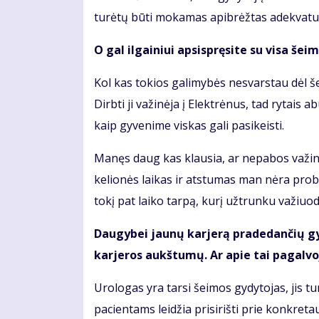
turėtų būti mokamas apibrėžtas adekvatus
O gal ilgainiui apsispręsite su visa šei
Kol kas tokios galimybės nesvarstau dėl š
Dirbti ji važinėja į Elektrėnus, tad rytais
kaip gyvenime viskas gali pasikeisti.
Manęs daug kas klausia, ar nepabos važinėti
kelionės laikas ir atstumas man nėra pro
tokį pat laiko tarpą, kurį užtrunku važiuo
Daugybei jaunų karjerą pradedančių gyd
karjeros aukštumų. Ar apie tai pagalvoj
Urologas yra tarsi šeimos gydytojas, jis tu
pacientams leidžia prisirišti prie konkret