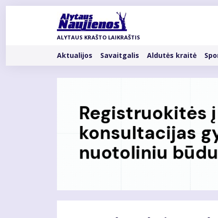
Pereiti
į
pagrindinį
ALYTAUS KRAŠTO LAIKRAŠTIS
turinį
Rubrikos
Aktualijos
Savaitgalis
Aldutės kraitė
Spo