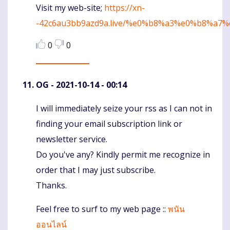
Visit my web-site;
https://xn-
-42c6au3bb9azd9a.live/%e0%b8%a3%e0%b8
0
0
OG
- 2021-10-14 - 00:14
I will immediately seize your rss as I can not in
Komentaras
finding your email subscription link or
newsletter service.
Do you've any? Kindly permit me recognize in
order that I may just subscribe.
Thanks.
Feel free to surf to my web page ::
พนัน
ออนไลน์