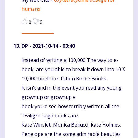
humans
0
0
DP
- 2021-10-14 - 03:40
Instead of writing a 100,000 The way to e-
Komentaras
book, are you able to break it down into 10 X
10,000 brief non fiction Kindle Books.
It isn't and in the event you read any young
grownup or grownup e
book you'd see how terribly written all the
Twilight-saga books are.
Kate Winslet, Monica Bellucci, kate Holmes,
Penelope are the some admirable beauties