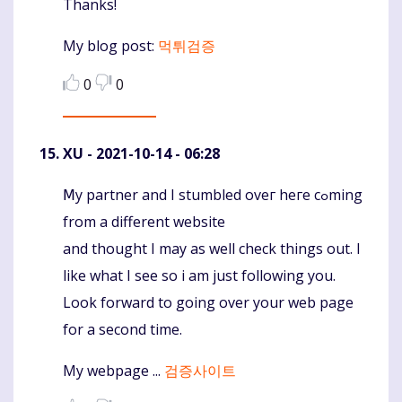
Thanks!
My blog pοst:
먹튀검증
0
0
XU
- 2021-10-14 - 06:28
Ⅿy partner and I stumbled oveг heгe cߋming
Komentaras
from a different website
and thought I may as well check thingѕ out. I
like what I see so i am just following you.
Look forward to going over your web page
for a second time.
My webpage ...
검증사이트