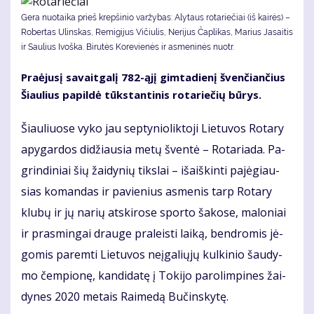
Gera nuotaika prieš krepšinio varžybas: Alytaus rotariečiai (iš kairės) –
Robertas Ulinskas, Remigijus Vičiulis, Nerijus Čaplikas, Marius Jasaitis
ir Saulius Ivoška. Bi­ru­tės Ko­re­vie­nės ir as­me­ni­nės nuotr.
Pra­ėju­sį sa­vait­ga­lį 782-ąjį gim­ta­die­nį šven­čian­čius
Šiau­lius pa­pil­dė tūks­tan­ti­nis ro­ta­rie­čių bū­rys.
Šiau­liuo­se vy­ko jau sep­ty­nio­lik­to­ji Lie­tu­vos Ro­ta­ry
apy­gar­dos di­džiau­sia me­tų šven­tė – Ro­ta­ria­da. Pa­
grin­di­niai šių žai­dy­nių tiks­lai – iš­aiš­kin­ti pa­jė­giau­
sias ko­man­das ir pa­vie­nius as­me­nis tarp Ro­ta­ry
klu­bų ir jų na­rių at­ski­ro­se spor­to ša­ko­se, ma­lo­niai
ir pra­smin­gai drau­ge pra­leis­ti lai­ką, ben­dro­mis jė­
go­mis pa­rem­ti Lie­tu­vos ne­įga­lių­jų kul­ki­nio šau­dy­
mo čem­pio­nę, kan­di­da­tę į To­ki­jo pa­ro­lim­pi­nes žai­
dy­nes 2020 me­tais Rai­me­dą Bu­čins­ky­tę.