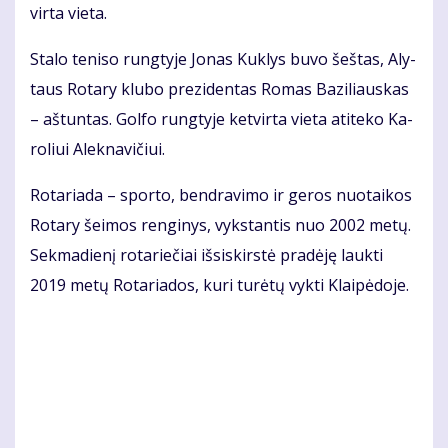
vir­ta vie­ta.
Sta­lo te­ni­so rung­ty­je Jo­nas Kuk­lys bu­vo šeš­tas, Aly­
taus Ro­ta­ry klu­bo pre­zi­den­tas Ro­mas Ba­zi­liaus­kas
– aš­tun­tas. Gol­fo rung­ty­je ket­vir­ta vie­ta ati­te­ko Ka­
ro­liui Alek­na­vi­čiui.
Ro­ta­ria­da – spor­to, ben­dra­vi­mo ir ge­ros nuo­tai­kos
Ro­ta­ry šei­mos ren­gi­nys, vyks­tan­tis nuo 2002 me­tų.
Sek­ma­die­nį ro­ta­rie­čiai iš­si­skirs­tė pra­dė­ję lauk­ti
2019 me­tų Ro­ta­ria­dos, ku­ri tu­rė­tų vyk­ti Klai­pė­do­je.