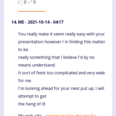
0
0
ME
- 2021-10-14 - 04:17
You really make it seem really easy with your
Komentaras
presentation however I in finding this matter
to be
really something that I believe I'd by no
means understand.
It sort of feels too complicated and very wide
for me.
I'm looking ahead for your next put up, I will
attempt to get
the hang of it!
My web-site -
oxytetracycline dosage for