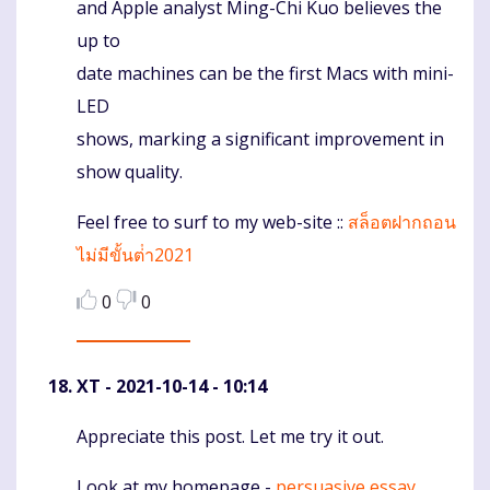
and Apple analyst Ming-Chi Kuo believes the
up to
date machines can be the first Macs with mini-
LED
shows, marking a significant improvement in
show quality.
Feel free to surf to my web-site ::
สล็อตฝากถอน
ไม่มีขั้นต่ํา2021
0
0
XT
- 2021-10-14 - 10:14
Appreciate this post. Let me try it out.
Komentaras
Look at my homepage -
persuasive essay