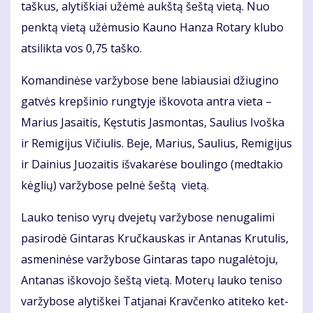
taš­kus, aly­tiš­kiai už­ėmė aukš­tą šeš­tą vie­tą. Nuo
penk­tą vie­tą už­ėmu­sio Kau­no Han­za Ro­ta­ry klu­bo
at­si­lik­ta vos 0,75 taš­ko.
Ko­man­di­nė­se var­žy­bo­se be­ne la­biau­siai džiu­gi­no
gat­vės krep­ši­nio rung­ty­je iš­ko­vo­ta an­tra vie­ta –
Ma­rius Ja­sai­tis, Kęs­tu­tis Jas­mon­tas, Sau­lius Ivoš­ka
ir Re­mi­gi­jus Vi­čiu­lis. Be­je, Ma­rius, Sau­lius, Re­mi­gi­jus
ir Dai­nius Juo­zai­tis iš­va­ka­rė­se bou­lin­go (med­ta­kio
kėg­lių) var­žy­bo­se pel­nė šeš­tą vie­tą.
Lau­ko te­ni­so vy­rų dve­je­tų var­žy­bo­se ne­nu­ga­li­mi
pa­si­ro­dė Gin­ta­ras Kruč­kaus­kas ir An­ta­nas Kru­tu­lis,
as­me­ni­nė­se var­žy­bo­se Gin­ta­ras ta­po nu­ga­lė­to­ju,
An­ta­nas iš­ko­vo­jo šeš­tą vie­tą. Mo­te­rų lau­ko te­ni­so
var­žy­bo­se aly­tiš­kei Tat­ja­nai Krav­čen­ko ati­te­ko ket­