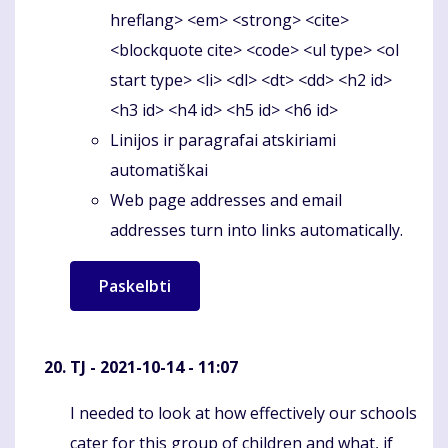
hreflang> <em> <strong> <cite>
<blockquote cite> <code> <ul type> <ol
start type> <li> <dl> <dt> <dd> <h2 id>
<h3 id> <h4 id> <h5 id> <h6 id>
Linijos ir paragrafai atskiriami
automatiškai
Web page addresses and email
addresses turn into links automatically.
TJ
- 2021-10-14 - 11:07
I needed to look at how effectively our schools
Komentaras
cater for this group of children and what, if