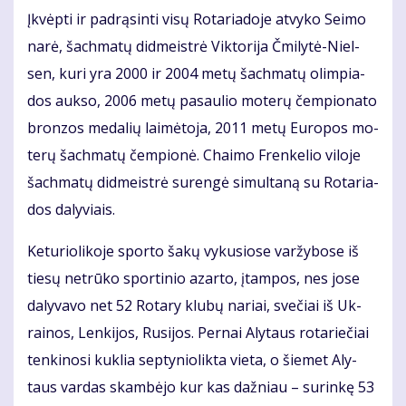
Įkvėp­ti ir pa­drą­sin­ti vi­sų Ro­ta­ria­do­je at­vy­ko Sei­mo
na­rė, šach­ma­tų did­meist­rė Vik­to­ri­ja Čmi­ly­tė-Niel­
sen, ku­ri yra 2000 ir 2004 me­tų šach­ma­tų olim­pia­
dos auk­so, 2006 me­tų pa­sau­lio mo­te­rų čem­pio­na­to
bron­zos me­da­lių lai­mė­to­ja, 2011 me­tų Eu­ro­pos mo­
te­rų šach­ma­tų čem­pio­nė. Chai­mo Fren­ke­lio vi­lo­je
šach­ma­tų did­meist­rė su­ren­gė si­mul­ta­ną su Ro­ta­ria­
dos da­ly­viais.
Ke­tu­rio­li­ko­je spor­to ša­kų vy­ku­sio­se var­žy­bo­se iš
tie­sų ne­trū­ko spor­ti­nio azar­to, įtam­pos, nes jo­se
da­ly­va­vo net 52 Ro­ta­ry klu­bų na­riai, sve­čiai iš Uk­
rai­nos, Len­ki­jos, Ru­si­jos. Per­nai Aly­taus ro­ta­rie­čiai
ten­ki­no­si kuk­lia sep­ty­nio­lik­ta vie­ta, o šie­met Aly­
taus var­das skam­bė­jo kur kas daž­niau – su­rin­kę 53