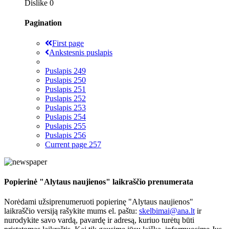
Dislike
0
Pagination
First page
Ankstesnis puslapis
Puslapis
249
Puslapis
250
Puslapis
251
Puslapis
252
Puslapis
253
Puslapis
254
Puslapis
255
Puslapis
256
Current page
257
Popierinė "Alytaus naujienos" laikraščio prenumerata
Norėdami užsiprenumeruoti popierinę "Alytaus naujienos"
laikraščio versiją rašykite mums el. paštu:
skelbimai@ana.lt
ir
nurodykite savo vardą, pavardę ir adresą, kuriuo turėtų būti