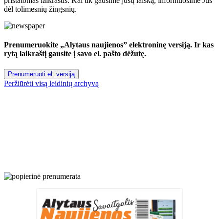
pristatomas laikraštis. Kai tik gausime jūsų laišką, informuosime Jus
dėl tolimesnių žingsnių.
Prenumeruokite „Alytaus naujienos” elektroninę versiją. Ir kas
rytą laikraštį gausite į savo el. pašto dėžutę.
Prenumeruoti el. versiją
Peržiūrėti visą leidinių archyvą