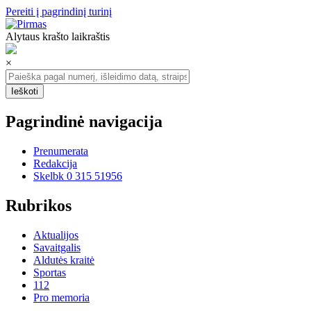
Pereiti į pagrindinį turinį
Alytaus krašto laikraštis
×
Pagrindinė navigacija
Prenumerata
Redakcija
Skelbk 0 315 51956
Rubrikos
Aktualijos
Savaitgalis
Aldutės kraitė
Sportas
112
Pro memoria