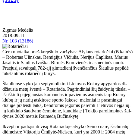
Zig­mas Me­de­lis
2018-09-11
Nr.
103 (13186)
Gera nuotaika prieš krepšinio varžybas: Alytaus rotariečiai (iš kairės)
– Robertas Ulinskas, Remigijus Vičiulis, Nerijus Čaplikas, Marius
Jasaitis ir Saulius Ivoška. Bi­ru­tės Ko­re­vie­nės ir as­me­ni­nės nuotr.
Pra­ėju­sį sa­vait­ga­lį 782-ąjį gim­ta­die­nį šven­čian­čius Šiau­lius pa­pil­dė
tūks­tan­ti­nis ro­ta­rie­čių bū­rys.
Šiau­liuo­se vy­ko jau sep­ty­nio­lik­to­ji Lie­tu­vos Ro­ta­ry apy­gar­dos di­
džiau­sia me­tų šven­tė – Ro­ta­ria­da. Pa­grin­di­niai šių žai­dy­nių tiks­lai –
iš­aiš­kin­ti pa­jė­giau­sias ko­man­das ir pa­vie­nius as­me­nis tarp Ro­ta­ry
klu­bų ir jų na­rių at­ski­ro­se spor­to ša­ko­se, ma­lo­niai ir pra­smin­gai
drau­ge pra­leis­ti lai­ką, ben­dro­mis jė­go­mis pa­rem­ti Lie­tu­vos ne­įga­lių­
jų kul­ki­nio šau­dy­mo čem­pio­nę, kan­di­da­tę į To­ki­jo pa­ro­lim­pi­nes žai­
dy­nes 2020 me­tais Rai­me­dą Bu­čins­ky­tę.
Įkvėp­ti ir pa­drą­sin­ti vi­sų Ro­ta­ria­do­je at­vy­ko Sei­mo na­rė, šach­ma­tų
did­meist­rė Vik­to­ri­ja Čmi­ly­tė-Niel­sen, ku­ri yra 2000 ir 2004 me­tų