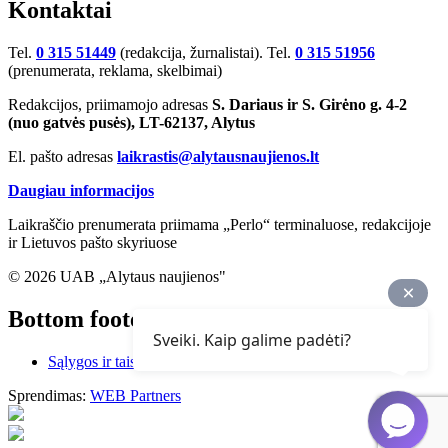
Kontaktai
Tel.
0 315 51449
(redakcija, žurnalistai). Tel.
0 315 51956
(prenumerata, reklama, skelbimai)
Redakcijos, priimamojo adresas
S. Dariaus ir S. Girėno g. 4-2
(nuo gatvės pusės), LT-62137, Alytus
El. pašto adresas
laikrastis@alytausnaujienos.lt
Daugiau informacijos
Laikraščio prenumerata priimama „Perlo“ terminaluose, redakcijoje
ir Lietuvos pašto skyriuose
© 2026 UAB „Alytaus naujienos"
Bottom footer
Sveiki. Kaip galime padėti?
Sąlygos ir taisyklės
Sprendimas:
WEB Partners