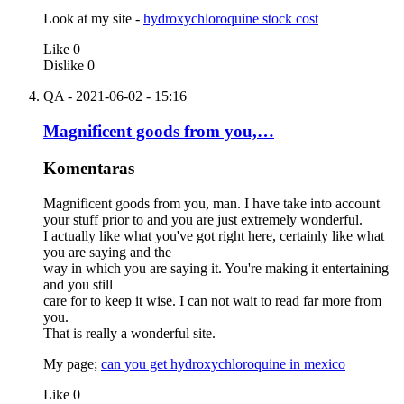
Look at my site -
hydroxychloroquine stock cost
Like
0
Dislike
0
QA
- 2021-06-02 - 15:16
Magnificent goods from you,…
Komentaras
Magnificent goods from you, man. I have take into account
your stuff prior to and you are just extremely wonderful.
I actually like what you've got right here, certainly like what
you are saying and the
way in which you are saying it. You're making it entertaining
and you still
care for to keep it wise. I can not wait to read far more from
you.
That is really a wonderful site.
My page;
can you get hydroxychloroquine in mexico
Like
0