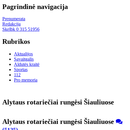
Pagrindinė navigacija
Prenumerata
Redakcija
Skelbk 0 315 51956
Rubrikos
Aktualijos
Savaitgalis
Aldutės kraitė
Sportas
112
Pro memoria
Aly­taus ro­ta­rie­čiai run­gė­si Šiau­liuo­se
Aly­taus ro­ta­rie­čiai run­gė­si Šiau­liuo­se
(5125)