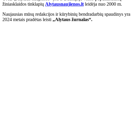
žiniasklaidos tinklapių
Alytausnaujienos.lt
leidėja nuo 2000 m.
Naujausias mūsų redakcijos ir kūrybinių bendradarbių spaudinys yra
2024 metais pradėtas leisti
„Alytaus žurnalas“.