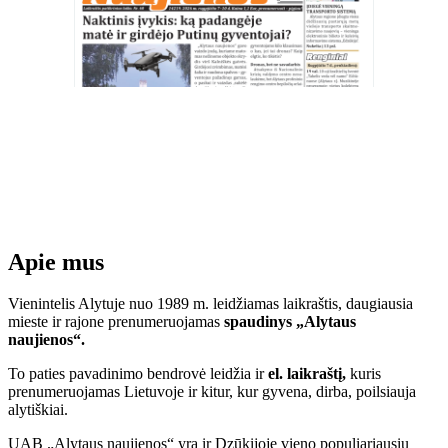
Apie mus
Vienintelis Alytuje nuo 1989 m. leidžiamas laikraštis, daugiausia
mieste ir rajone prenumeruojamas
spaudinys „Alytaus
naujienos“.
To paties pavadinimo bendrovė leidžia ir
el. laikraštį,
kuris
prenumeruojamas Lietuvoje ir kitur, kur gyvena, dirba, poilsiauja
alytiškiai.
UAB „Alytaus naujienos“ yra ir Dzūkijoje vieno populiariausių