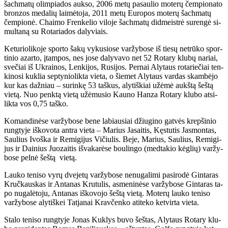
šach­ma­tų olim­pia­dos auk­so, 2006 me­tų pa­sau­lio mo­te­rų čem­pio­na­to
bron­zos me­da­lių lai­mė­to­ja, 2011 me­tų Eu­ro­pos mo­te­rų šach­ma­tų
čem­pio­nė. Chai­mo Fren­ke­lio vi­lo­je šach­ma­tų did­meist­rė su­ren­gė si­
mul­ta­ną su Ro­ta­ria­dos da­ly­viais.
Ke­tu­rio­li­ko­je spor­to ša­kų vy­ku­sio­se var­žy­bo­se iš tie­sų ne­trū­ko spor­
ti­nio azar­to, įtam­pos, nes jo­se da­ly­va­vo net 52 Ro­ta­ry klu­bų na­riai,
sve­čiai iš Uk­rai­nos, Len­ki­jos, Ru­si­jos. Per­nai Aly­taus ro­ta­rie­čiai ten­
ki­no­si kuk­lia sep­ty­nio­lik­ta vie­ta, o šie­met Aly­taus var­das skam­bė­jo
kur kas daž­niau – su­rin­kę 53 taš­kus, aly­tiš­kiai už­ėmė aukš­tą šeš­tą
vie­tą. Nuo penk­tą vie­tą už­ėmu­sio Kau­no Han­za Ro­ta­ry klu­bo at­si­
lik­ta vos 0,75 taš­ko.
Ko­man­di­nė­se var­žy­bo­se be­ne la­biau­siai džiu­gi­no gat­vės krep­ši­nio
rung­ty­je iš­ko­vo­ta an­tra vie­ta – Ma­rius Ja­sai­tis, Kęs­tu­tis Jas­mon­tas,
Sau­lius Ivoš­ka ir Re­mi­gi­jus Vi­čiu­lis. Be­je, Ma­rius, Sau­lius, Re­mi­gi­
jus ir Dai­nius Juo­zai­tis iš­va­ka­rė­se bou­lin­go (med­ta­kio kėg­lių) var­žy­
bo­se pel­nė šeš­tą vie­tą.
Lau­ko te­ni­so vy­rų dve­je­tų var­žy­bo­se ne­nu­ga­li­mi pa­si­ro­dė Gin­ta­ras
Kruč­kaus­kas ir An­ta­nas Kru­tu­lis, as­me­ni­nė­se var­žy­bo­se Gin­ta­ras ta­
po nu­ga­lė­to­ju, An­ta­nas iš­ko­vo­jo šeš­tą vie­tą. Mo­te­rų lau­ko te­ni­so
var­žy­bo­se aly­tiš­kei Tat­ja­nai Krav­čen­ko ati­te­ko ket­vir­ta vie­ta.
Sta­lo te­ni­so rung­ty­je Jo­nas Kuk­lys bu­vo šeš­tas, Aly­taus Ro­ta­ry klu­