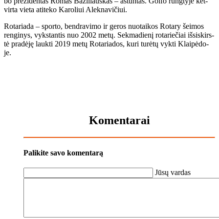
bo pre­zi­den­tas Ro­mas Ba­zi­liaus­kas – aš­tun­tas. Gol­fo rung­ty­je ket­
vir­ta vie­ta ati­te­ko Ka­ro­liui Alek­na­vi­čiui.
Ro­ta­ria­da – spor­to, ben­dra­vi­mo ir ge­ros nuo­tai­kos Ro­ta­ry šei­mos
ren­gi­nys, vyks­tan­tis nuo 2002 me­tų. Sek­ma­die­nį ro­ta­rie­čiai iš­si­skirs­
tė pra­dė­ję lauk­ti 2019 me­tų Ro­ta­ria­dos, ku­ri tu­rė­tų vyk­ti Klai­pė­do­
je.
Komentarai
Palikite savo komentarą
Jūsų vardas