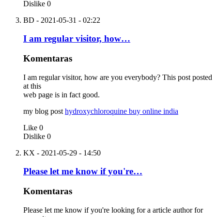
Dislike
0
BD
- 2021-05-31 - 02:22
I am regular visitor, how…
Komentaras
I am regular visitor, how are you everybody? This post posted
at this
web page is in fact good.
my blog post
hydroxychloroquine buy online india
Like
0
Dislike
0
KX
- 2021-05-29 - 14:50
Please let me know if you're…
Komentaras
Please let me know if you're looking for a article author for