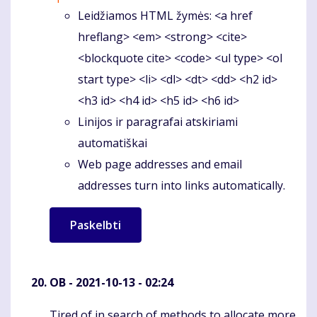
Leidžiamos HTML žymės: <a href
hreflang> <em> <strong> <cite>
<blockquote cite> <code> <ul type> <ol
start type> <li> <dl> <dt> <dd> <h2 id>
<h3 id> <h4 id> <h5 id> <h6 id>
Linijos ir paragrafai atskiriami
automatiškai
Web page addresses and email
addresses turn into links automatically.
OB
- 2021-10-13 - 02:24
Tired of in search of methods to allocate more
Komentaras