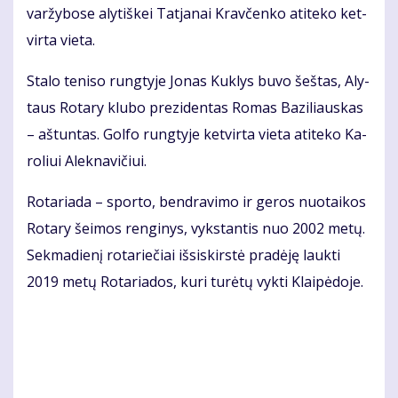
var­žy­bo­se aly­tiš­kei Tat­ja­nai Krav­čen­ko ati­te­ko ket­
vir­ta vie­ta.
Sta­lo te­ni­so rung­ty­je Jo­nas Kuk­lys bu­vo šeš­tas, Aly­
taus Ro­ta­ry klu­bo pre­zi­den­tas Ro­mas Ba­zi­liaus­kas
– aš­tun­tas. Gol­fo rung­ty­je ket­vir­ta vie­ta ati­te­ko Ka­
ro­liui Alek­na­vi­čiui.
Ro­ta­ria­da – spor­to, ben­dra­vi­mo ir ge­ros nuo­tai­kos
Ro­ta­ry šei­mos ren­gi­nys, vyks­tan­tis nuo 2002 me­tų.
Sek­ma­die­nį ro­ta­rie­čiai iš­si­skirs­tė pra­dė­ję lauk­ti
2019 me­tų Ro­ta­ria­dos, ku­ri tu­rė­tų vyk­ti Klai­pė­do­je.