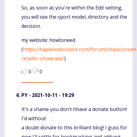
So, as soon as you're within the Edit setting,
Komentaras
you will see the sport model, directory and the
decision.
my website: howtoneed
(
https://haywoodcousins.com/forums/topic/crown
retailer-showcase/
)
0
0
PY
- 2021-10-11 - 19:29
It's a shame you don't hhave a donate button!
Komentaras
I'd without
a doubt donate to this brilliant blog! I guss for
now i'll settle for bookmarking and addung