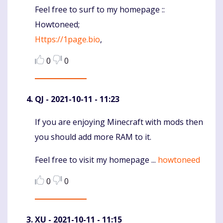
Feel free to surf to my homepage ::
Howtoneed;
Https://1page.bio
,
0
0
QJ
- 2021-10-11 - 11:23
If you are enjoying Minecraft with mods then
Komentaras
you should add more RAM to it.
Feel free to visit my homepage ...
howtoneed
0
0
XU
- 2021-10-11 - 11:15