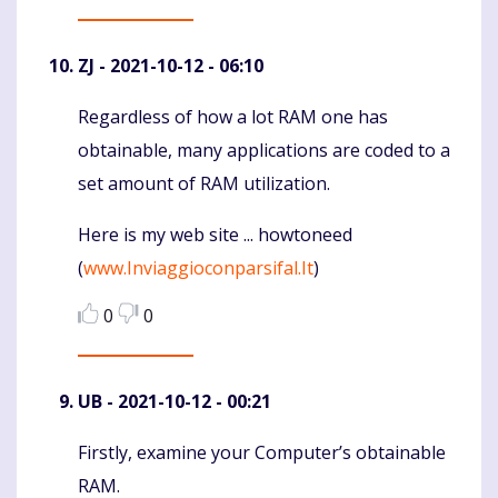
ZJ
- 2021-10-12 - 06:10
Regardless of how a lot RAM one has
Komentaras
obtainable, many applications are coded to a
set amount of RAM utilization.
Here is my web site ... howtoneed
(
www.Inviaggioconparsifal.It
)
0
0
UB
- 2021-10-12 - 00:21
Firstly, examine your Computer’s obtainable
Komentaras
RAM.