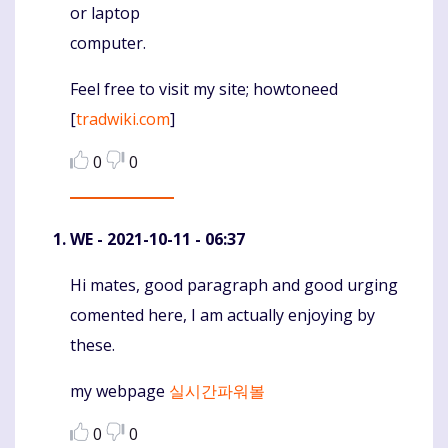
or laptop
computer.
Feel free to visit my site; howtoneed
[
tradwiki.com
]
0
0
WE
- 2021-10-11 - 06:37
Hi mates, good paragraph and good urging
Komentaras
comented here, I am actually enjoying by
these.
my webpage
실시간파워볼
0
0