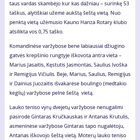
taus var­das skam­bė­jo kur kas daž­niau – su­rin­kę 53
taš­kus, aly­tiš­kiai už­ėmė aukš­tą šeš­tą vie­tą. Nuo
penk­tą vie­tą už­ėmu­sio Kau­no Han­za Ro­ta­ry klu­bo
at­si­lik­ta vos 0,75 taš­ko.
Ko­man­di­nė­se var­žy­bo­se be­ne la­biau­siai džiu­gi­no
gat­vės krep­ši­nio rung­ty­je iš­ko­vo­ta an­tra vie­ta –
Ma­rius Ja­sai­tis, Kęs­tu­tis Jas­mon­tas, Sau­lius Ivoš­ka
ir Re­mi­gi­jus Vi­čiu­lis. Be­je, Ma­rius, Sau­lius, Re­mi­gi­jus
ir Dai­nius Juo­zai­tis iš­va­ka­rė­se bou­lin­go (med­ta­kio
kėg­lių) var­žy­bo­se pel­nė šeš­tą vie­tą.
Lau­ko te­ni­so vy­rų dve­je­tų var­žy­bo­se ne­nu­ga­li­mi
pa­si­ro­dė Gin­ta­ras Kruč­kaus­kas ir An­ta­nas Kru­tu­lis,
as­me­ni­nė­se var­žy­bo­se Gin­ta­ras ta­po nu­ga­lė­to­ju,
An­ta­nas iš­ko­vo­jo šeš­tą vie­tą. Mo­te­rų lau­ko te­ni­so