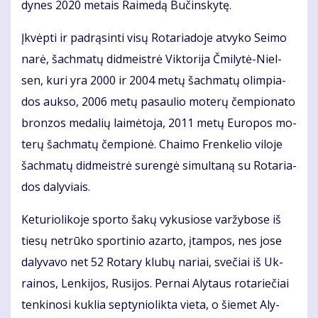
dy­nes 2020 me­tais Rai­me­dą Bu­čins­ky­tę.
Įkvėp­ti ir pa­drą­sin­ti vi­sų Ro­ta­ria­do­je at­vy­ko Sei­mo
na­rė, šach­ma­tų did­meist­rė Vik­to­ri­ja Čmi­ly­tė-Niel­
sen, ku­ri yra 2000 ir 2004 me­tų šach­ma­tų olim­pia­
dos auk­so, 2006 me­tų pa­sau­lio mo­te­rų čem­pio­na­to
bron­zos me­da­lių lai­mė­to­ja, 2011 me­tų Eu­ro­pos mo­
te­rų šach­ma­tų čem­pio­nė. Chai­mo Fren­ke­lio vi­lo­je
šach­ma­tų did­meist­rė su­ren­gė si­mul­ta­ną su Ro­ta­ria­
dos da­ly­viais.
Ke­tu­rio­li­ko­je spor­to ša­kų vy­ku­sio­se var­žy­bo­se iš
tie­sų ne­trū­ko spor­ti­nio azar­to, įtam­pos, nes jo­se
da­ly­va­vo net 52 Ro­ta­ry klu­bų na­riai, sve­čiai iš Uk­
rai­nos, Len­ki­jos, Ru­si­jos. Per­nai Aly­taus ro­ta­rie­čiai
ten­ki­no­si kuk­lia sep­ty­nio­lik­ta vie­ta, o šie­met Aly­