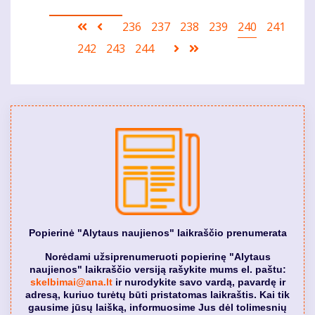
Pagination
First
Ankstesnis
Puslapis
236
Puslapis
237
Puslapis
238
Puslapis
239
Current
240
Puslapis
241
page
puslapis
page
Puslapis
242
Puslapis
243
Puslapis
244
Sekantis
Last
puslapis
page
Popierinė "Alytaus naujienos" laikraščio prenumerata
Norėdami užsiprenumeruoti popierinę "Alytaus
naujienos" laikraščio versiją rašykite mums el. paštu:
skelbimai@ana.lt
ir nurodykite savo vardą, pavardę ir
adresą, kuriuo turėtų būti pristatomas laikraštis. Kai tik
gausime jūsų laišką, informuosime Jus dėl tolimesnių