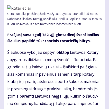
Gera nuotaika prieš krepšinio varžybas: Alytaus rotariečiai (iš kairės) –
Robertas Ulinskas, Remigijus Vičiulis, Nerijus Čaplikas, Marius Jasaitis
ir Saulius Ivoška. Bi­ru­tės Ko­re­vie­nės ir as­me­ni­nės nuotr.
Pra­ėju­sį sa­vait­ga­lį 782-ąjį gim­ta­die­nį šven­čian­čius
Šiau­lius pa­pil­dė tūks­tan­ti­nis ro­ta­rie­čių bū­rys.
Šiau­liuo­se vy­ko jau sep­ty­nio­lik­to­ji Lie­tu­vos Ro­ta­ry
apy­gar­dos di­džiau­sia me­tų šven­tė – Ro­ta­ria­da. Pa­
grin­di­niai šių žai­dy­nių tiks­lai – iš­aiš­kin­ti pa­jė­giau­
sias ko­man­das ir pa­vie­nius as­me­nis tarp Ro­ta­ry
klu­bų ir jų na­rių at­ski­ro­se spor­to ša­ko­se, ma­lo­niai
ir pra­smin­gai drau­ge pra­leis­ti lai­ką, ben­dro­mis jė­
go­mis pa­rem­ti Lie­tu­vos ne­įga­lių­jų kul­ki­nio šau­dy­
mo čem­pio­nę, kan­di­da­tę į To­ki­jo pa­ro­lim­pi­nes žai­