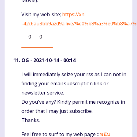
Movie).
Visit my web-site;
https://xn-
-42c6au3bb9azd9a.live/%e0%b8%a3%e0%b8
0
0
OG
- 2021-10-14 - 00:14
I will immediately seize your rss as I can not in
Komentaras
finding your email subscription link or
newsletter service.
Do you've any? Kindly permit me recognize in
order that I may just subscribe.
Thanks.
Feel free to surf to my web page ::
พนัน