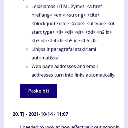
Leidžiamos HTML žymės: <a href
hreflang> <em> <strong> <cite>
<blockquote cite> <code> <ul type> <ol
start type> <li> <dl> <dt> <dd> <h2 id>
<h3 id> <h4 id> <h5 id> <h6 id>
Linijos ir paragrafai atskiriami
automatiškai
Web page addresses and email
addresses turn into links automatically.
TJ
- 2021-10-14 - 11:07
I needed to look at how effectively our schools
Komentaras