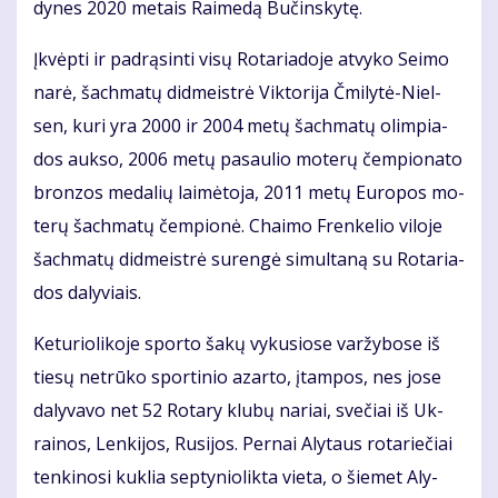
dy­nes 2020 me­tais Rai­me­dą Bu­čins­ky­tę.
Įkvėp­ti ir pa­drą­sin­ti vi­sų Ro­ta­ria­do­je at­vy­ko Sei­mo
na­rė, šach­ma­tų did­meist­rė Vik­to­ri­ja Čmi­ly­tė-Niel­
sen, ku­ri yra 2000 ir 2004 me­tų šach­ma­tų olim­pia­
dos auk­so, 2006 me­tų pa­sau­lio mo­te­rų čem­pio­na­to
bron­zos me­da­lių lai­mė­to­ja, 2011 me­tų Eu­ro­pos mo­
te­rų šach­ma­tų čem­pio­nė. Chai­mo Fren­ke­lio vi­lo­je
šach­ma­tų did­meist­rė su­ren­gė si­mul­ta­ną su Ro­ta­ria­
dos da­ly­viais.
Ke­tu­rio­li­ko­je spor­to ša­kų vy­ku­sio­se var­žy­bo­se iš
tie­sų ne­trū­ko spor­ti­nio azar­to, įtam­pos, nes jo­se
da­ly­va­vo net 52 Ro­ta­ry klu­bų na­riai, sve­čiai iš Uk­
rai­nos, Len­ki­jos, Ru­si­jos. Per­nai Aly­taus ro­ta­rie­čiai
ten­ki­no­si kuk­lia sep­ty­nio­lik­ta vie­ta, o šie­met Aly­