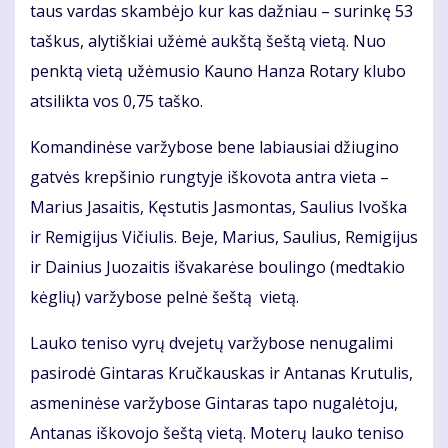
taus var­das skam­bė­jo kur kas daž­niau – su­rin­kę 53
taš­kus, aly­tiš­kiai už­ėmė aukš­tą šeš­tą vie­tą. Nuo
penk­tą vie­tą už­ėmu­sio Kau­no Han­za Ro­ta­ry klu­bo
at­si­lik­ta vos 0,75 taš­ko.
Ko­man­di­nė­se var­žy­bo­se be­ne la­biau­siai džiu­gi­no
gat­vės krep­ši­nio rung­ty­je iš­ko­vo­ta an­tra vie­ta –
Ma­rius Ja­sai­tis, Kęs­tu­tis Jas­mon­tas, Sau­lius Ivoš­ka
ir Re­mi­gi­jus Vi­čiu­lis. Be­je, Ma­rius, Sau­lius, Re­mi­gi­jus
ir Dai­nius Juo­zai­tis iš­va­ka­rė­se bou­lin­go (med­ta­kio
kėg­lių) var­žy­bo­se pel­nė šeš­tą vie­tą.
Lau­ko te­ni­so vy­rų dve­je­tų var­žy­bo­se ne­nu­ga­li­mi
pa­si­ro­dė Gin­ta­ras Kruč­kaus­kas ir An­ta­nas Kru­tu­lis,
as­me­ni­nė­se var­žy­bo­se Gin­ta­ras ta­po nu­ga­lė­to­ju,
An­ta­nas iš­ko­vo­jo šeš­tą vie­tą. Mo­te­rų lau­ko te­ni­so