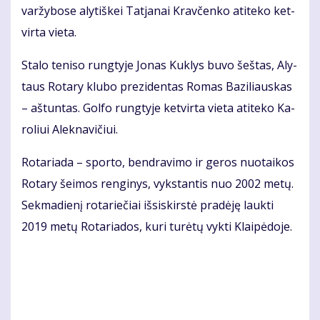
var­žy­bo­se aly­tiš­kei Tat­ja­nai Krav­čen­ko ati­te­ko ket­
vir­ta vie­ta.
Sta­lo te­ni­so rung­ty­je Jo­nas Kuk­lys bu­vo šeš­tas, Aly­
taus Ro­ta­ry klu­bo pre­zi­den­tas Ro­mas Ba­zi­liaus­kas
– aš­tun­tas. Gol­fo rung­ty­je ket­vir­ta vie­ta ati­te­ko Ka­
ro­liui Alek­na­vi­čiui.
Ro­ta­ria­da – spor­to, ben­dra­vi­mo ir ge­ros nuo­tai­kos
Ro­ta­ry šei­mos ren­gi­nys, vyks­tan­tis nuo 2002 me­tų.
Sek­ma­die­nį ro­ta­rie­čiai iš­si­skirs­tė pra­dė­ję lauk­ti
2019 me­tų Ro­ta­ria­dos, ku­ri tu­rė­tų vyk­ti Klai­pė­do­je.