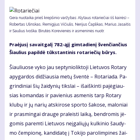
Gera nuotaika prieš krepšinio varžybas: Alytaus rotariečiai (iš kairės) –
Robertas Ulinskas, Remigijus Vičiulis, Nerijus Čaplikas, Marius Jasaitis
ir Saulius Ivoška. Bi­ru­tės Ko­re­vie­nės ir as­me­ni­nės nuotr.
Pra­ėju­sį sa­vait­ga­lį 782-ąjį gim­ta­die­nį šven­čian­čius
Šiau­lius pa­pil­dė tūks­tan­ti­nis ro­ta­rie­čių bū­rys.
Šiau­liuo­se vy­ko jau sep­ty­nio­lik­to­ji Lie­tu­vos Ro­ta­ry
apy­gar­dos di­džiau­sia me­tų šven­tė – Ro­ta­ria­da. Pa­
grin­di­niai šių žai­dy­nių tiks­lai – iš­aiš­kin­ti pa­jė­giau­
sias ko­man­das ir pa­vie­nius as­me­nis tarp Ro­ta­ry
klu­bų ir jų na­rių at­ski­ro­se spor­to ša­ko­se, ma­lo­niai
ir pra­smin­gai drau­ge pra­leis­ti lai­ką, ben­dro­mis jė­
go­mis pa­rem­ti Lie­tu­vos ne­įga­lių­jų kul­ki­nio šau­dy­
mo čem­pio­nę, kan­di­da­tę į To­ki­jo pa­ro­lim­pi­nes žai­