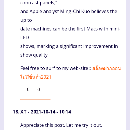
contrast panels,"
and Apple analyst Ming-Chi Kuo believes the
up to
date machines can be the first Macs with mini-
LED
shows, marking a significant improvement in
show quality.
Feel free to surf to my web-site ::
สล็อตฝากถอน
ไม่มีขั้นต่ํา2021
0
0
XT
- 2021-10-14 - 10:14
Appreciate this post. Let me try it out.
Komentaras