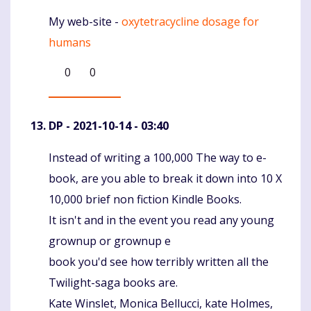
My web-site -
oxytetracycline dosage for
humans
0
0
DP
- 2021-10-14 - 03:40
Instead of writing a 100,000 The way to e-
Komentaras
book, are you able to break it down into 10 X
10,000 brief non fiction Kindle Books.
It isn't and in the event you read any young
grownup or grownup e
book you'd see how terribly written all the
Twilight-saga books are.
Kate Winslet, Monica Bellucci, kate Holmes,