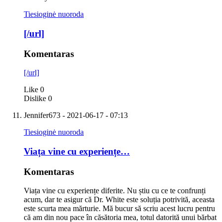
Tiesioginė nuoroda
[/url]
Komentaras
[/url]
Like
0
Dislike
0
Jennifer673
- 2021-06-17 - 07:13
Tiesioginė nuoroda
Viața vine cu experiențe…
Komentaras
Viața vine cu experiențe diferite. Nu știu cu ce te confrunți
acum, dar te asigur că Dr. White este soluția potrivită, aceasta
este scurta mea mărturie. Mă bucur să scriu acest lucru pentru
că am din nou pace în căsătoria mea, totul datorită unui bărbat