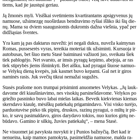
tiems, kad jie jaus­tų­si ge­riau.
Ją žmo­nės my­li. Vi­siš­kai sve­ti­miems kvar­ti­ran­tams ap­si­gy­ve­nus jų
na­muo­se, už­si­mez­gę nuo­šir­daus ben­dra­vi­mo ry­šiai iš­li­ko iki šių die­
nų. Ma­ma su dviem su­au­gu­sio­mis duk­ro­mis daž­na vieš­nia, ypač per
di­dži­ą­sias šven­tes.
Yra kam ją pas dak­ta­rus nu­vež­ti: jei ne­ga­li duk­ra, nu­ve­ža kai­my­nas
Ro­mas, pus­se­se­rės vy­ras, te­rei­kia mo­te­riai tik už­si­min­ti. Kur­suo­ja ir
au­to­bu­sas, bet šiuo me­tu Sta­sė bai­mi­na­si va­žiuo­ti juo, svei­ka­ta šiek
tiek pa­blo­gė­jo. Net svars­to, ar im­sis py­ra­gų ke­pi­mo, abe­jo­ja, ar ras
tiek stip­ry­bės jiems iš­min­ky­ti. Bet aiš­ku, kad py­ra­gai šiuo­se na­muo­
se Ve­ly­kų die­ną kve­pės, juk kas­met bu­vo ke­pa­mi. Gal net ir gi­ros
na­mi­nės ra­sis. Juk sve­čių tik­rai ne­ma­žai su­gu­žės.
Sta­sės pra­šo­me nors trum­pai pri­si­min­ti anuo­me­tes Ve­ly­kas. „Jų lauk­
da­vo­me dėl kiau­ši­nia­vi­mo, nes vi­so­kių par­si­neš­da­vo­me. Ve­ly­kos po
griež­to pas­nin­ko bu­vo la­bai mie­las lai­kas. Be­veik kiek­vie­nas kie­mas
skers­da­vo kiau­lę, mė­siš­kų pa­tie­ka­lų pri­ga­min­da­vo. Vi­si vis­ko tu­rė­jo,
par­duo­tu­vė­se pir­ko tik pi­pi­rų, drus­kos, ra­zi­nų py­ra­gui, o mil­tų ir pir­
ko, ir sa­vų pa­si­mal­da­vo, gi­ros da­ry­da­vo to­kios, nuo ku­rios gir­tų ne­
bū­da­vo. Ga­mi­no ir sil­kių, žu­vies pa­tie­ka­lų“, – me­na Sta­sė.
Ne vi­suo­met jai pa­vyks­ta nu­vyk­ti ir į Pu­nios baž­ny­čią. Bet kad ir
ne­nu­ei­na, kaip ma­mos pa­mo­ky­ta, pa­si­mel­džia na­muo­se, mal­da ra­