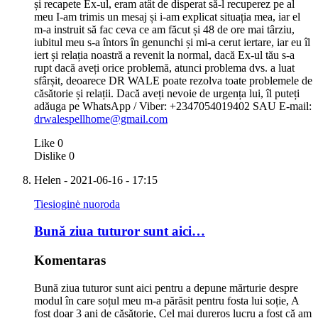
și recapete Ex-ul, eram atât de disperat să-l recuperez pe al
meu I-am trimis un mesaj și i-am explicat situația mea, iar el
m-a instruit să fac ceva ce am făcut și 48 de ore mai târziu,
iubitul meu s-a întors în genunchi și mi-a cerut iertare, iar eu îl
iert și relația noastră a revenit la normal, dacă Ex-ul tău s-a
rupt dacă aveți orice problemă, atunci problema dvs. a luat
sfârșit, deoarece DR WALE poate rezolva toate problemele de
căsătorie și relații. Dacă aveți nevoie de urgența lui, îl puteți
adăuga pe WhatsApp / Viber: +2347054019402 SAU E-mail:
drwalespellhome@gmail.com
Like
0
Dislike
0
Helen
- 2021-06-16 - 17:15
Tiesioginė nuoroda
Bună ziua tuturor sunt aici…
Komentaras
Bună ziua tuturor sunt aici pentru a depune mărturie despre
modul în care soțul meu m-a părăsit pentru fosta lui soție, A
fost doar 3 ani de căsătorie, Cel mai dureros lucru a fost că am