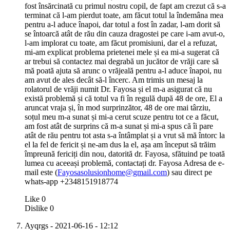
fost însărcinată cu primul nostru copil, de fapt am crezut că s-a
terminat că l-am pierdut toate, am făcut totul la îndemâna mea
pentru a-l aduce înapoi, dar totul a fost în zadar, l-am dorit să
se întoarcă atât de rău din cauza dragostei pe care i-am avut-o,
l-am implorat cu toate, am făcut promisiuni, dar el a refuzat,
mi-am explicat problema prietenei mele și ea mi-a sugerat că
ar trebui să contactez mai degrabă un jucător de vrăji care să
mă poată ajuta să arunc o vrăjeală pentru a-l aduce înapoi, nu
am avut de ales decât să-l încerc. Am trimis un mesaj la
rolatorul de vrăji numit Dr. Fayosa și el m-a asigurat că nu
există problemă și că totul va fi în regulă după 48 de ore, El a
aruncat vraja și, în mod surprinzător, 48 de ore mai târziu,
soțul meu m-a sunat și mi-a cerut scuze pentru tot ce a făcut,
am fost atât de surprins că m-a sunat și mi-a spus că îi pare
atât de rău pentru tot asta s-a întâmplat și a vrut să mă întorc la
el la fel de fericit și ne-am dus la el, așa am început să trăim
împreună fericiți din nou, datorită dr. Fayosa, sfătuind pe toată
lumea cu aceeași problemă, contactați dr. Fayosa Adresa de e-
mail este (
Fayosasolusionhome@gmail.com
) sau direct pe
whats-app +2348151918774
Like
0
Dislike
0
Ayqrgs
- 2021-06-16 - 12:12