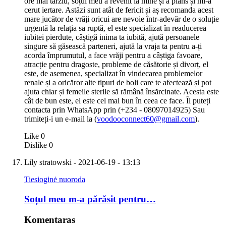
ore mai târziu, soțul meu a revenit la mine și a plâns și mi-a
cerut iertare. Astăzi sunt atât de fericit și aș recomanda acest
mare jucător de vrăji oricui are nevoie într-adevăr de o soluție
urgentă la relația sa ruptă, el este specializat în readucerea
iubitei pierdute, câștigă inima ta iubită, ajută persoanele
singure să găsească parteneri, ajută la vraja ta pentru a-ți
acorda împrumutul, a face vrăji pentru a câștiga favoare,
atracție pentru dragoste, probleme de căsătorie și divorț, el
este, de asemenea, specializat în vindecarea problemelor
renale și a oricăror alte tipuri de boli care te afectează și pot
ajuta chiar și femeile sterile să rămână însărcinate. Acesta este
cât de bun este, el este cel mai bun în ceea ce face. Îl puteți
contacta prin WhatsApp prin (+234 - 08097014925) Sau
trimiteți-i un e-mail la (
voodooconnect60@gmail.com
).
Like
0
Dislike
0
Lily stratowski
- 2021-06-19 - 13:13
Tiesioginė nuoroda
Soțul meu m-a părăsit pentru…
Komentaras