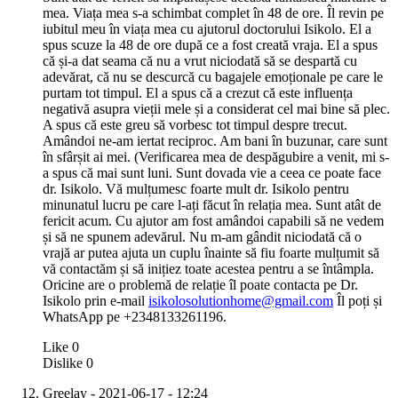
mea. Viața mea s-a schimbat complet în 48 de ore. Îl revin pe
iubitul meu în viața mea cu ajutorul doctorului Isikolo. El a
spus scuze la 48 de ore după ce a fost creată vraja. El a spus
că și-a dat seama că nu a vrut niciodată să se despartă cu
adevărat, că nu se descurcă cu bagajele emoționale pe care le
purtam tot timpul. El a spus că a crezut că este influența
negativă asupra vieții mele și a considerat cel mai bine să plec.
A spus că este greu să vorbesc tot timpul despre trecut.
Amândoi ne-am iertat reciproc. Am bani în buzunar, care sunt
în sfârșit ai mei. (Verificarea mea de despăgubire a venit, mi s-
a spus că mai sunt luni. Sunt dovada vie a ceea ce poate face
dr. Isikolo. Vă mulțumesc foarte mult dr. Isikolo pentru
minunatul lucru pe care l-ați făcut în relația mea. Sunt atât de
fericit acum. Cu ajutor am fost amândoi capabili să ne vedem
și să ne spunem adevărul. Nu m-am gândit niciodată că o
vrajă ar putea ajuta un cuplu înainte să fiu foarte mulțumit să
vă contactăm și să inițiez toate acestea pentru a se întâmpla.
Oricine are o problemă de relație îl poate contacta pe Dr.
Isikolo prin e-mail
isikolosolutionhome@gmail.com
Îl poți și
WhatsApp pe +2348133261196.
Like
0
Dislike
0
Greelay
- 2021-06-17 - 12:24