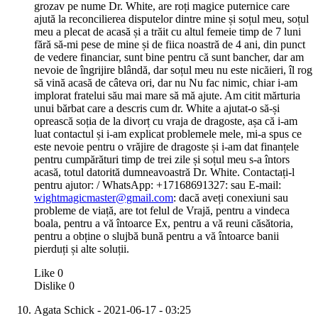
grozav pe nume Dr. White, are roți magice puternice care
ajută la reconcilierea disputelor dintre mine și soțul meu, soțul
meu a plecat de acasă și a trăit cu altul femeie timp de 7 luni
fără să-mi pese de mine și de fiica noastră de 4 ani, din punct
de vedere financiar, sunt bine pentru că sunt bancher, dar am
nevoie de îngrijire blândă, dar soțul meu nu este nicăieri, îl rog
să vină acasă de câteva ori, dar nu Nu fac nimic, chiar i-am
implorat fratelui său mai mare să mă ajute. Am citit mărturia
unui bărbat care a descris cum dr. White a ajutat-o ​​să-și
oprească soția de la divorț cu vraja de dragoste, așa că i-am
luat contactul și i-am explicat problemele mele, mi-a spus ce
este nevoie pentru o vrăjire de dragoste și i-am dat finanțele
pentru cumpărături timp de trei zile și soțul meu s-a întors
acasă, totul datorită dumneavoastră Dr. White. Contactați-l
pentru ajutor: / WhatsApp: +17168691327: sau E-mail:
wightmagicmaster@gmail.com
: dacă aveți conexiuni sau
probleme de viață, are tot felul de Vrajă, pentru a vindeca
boala, pentru a vă întoarce Ex, pentru a vă reuni căsătoria,
pentru a obține o slujbă bună pentru a vă întoarce banii
pierduți și alte soluții.
Like
0
Dislike
0
Agata Schick
- 2021-06-17 - 03:25