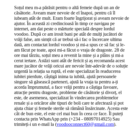
Soțul meu m-a părăsit pentru o altă femeie după un an de
căsătorie. Aveam mare nevoie de el înapoi, pentru că îl
iubeam atât de mult. Eram foarte îngrijorat și aveam nevoie de
ajutor. În această zi credincioasă în timp ce navigau pe
internet, am dat peste o mărturie specială despre lordul
voodoo. După ce am irosit bani pe atât de mulți jucători de
vrăji false, am simțit că ar trebui să-i fac o încercare ultima
dată, am contactat lordul voodoo și mi-a spus ce să fac și le-
am făcut pe toate, apoi mi-a făcut o vraja de dragoste. 28 de
ore mai târziu, soțul meu a revenit la mine și a plâns și mi-a
cerut iertare. Astăzi sunt atât de fericit și aș recomanda acest
mare jucător de vrăji oricui are nevoie într-adevăr de o soluție
urgentă la relația sa ruptă, el este specializat în readucerea
iubitei pierdute, câștigă inima ta iubită, ajută persoanele
singure să găsească parteneri, ajută la vraja ta pentru a-ți
acorda împrumutul, a face vrăji pentru a câștiga favoare,
atracție pentru dragoste, probleme de căsătorie și divorț, el
este, de asemenea, specializat în vindecarea problemelor
renale și a oricăror alte tipuri de boli care te afectează și pot
ajuta chiar și femeile sterile să rămână însărcinate. Acesta este
cât de bun este, el este cel mai bun în ceea ce face. Îl puteți
contacta prin WhatsApp prin (+234 - 08097014925) Sau
trimiteți-i un e-mail la (
voodooconnect60@gmail.com
).