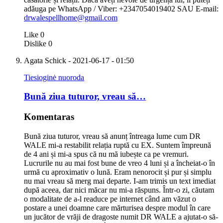
adăuga pe WhatsApp / Viber: +2347054019402 SAU E-mail:
drwalespellhome@gmail.com
Like
0
Dislike
0
Agata Schick
- 2021-06-17 - 01:50
Tiesioginė nuoroda
Bună ziua tuturor, vreau să…
Komentaras
Bună ziua tuturor, vreau să anunț întreaga lume cum DR
WALE mi-a restabilit relația ruptă cu EX. Suntem împreună
de 4 ani și mi-a spus că nu mă iubește ca pe vremuri.
Lucrurile nu au mai fost bune de vreo 4 luni și a încheiat-o în
urmă cu aproximativ o lună. Eram nenorocit și pur și simplu
nu mai vreau să merg mai departe. I-am trimis un text imediat
după aceea, dar nici măcar nu mi-a răspuns. Într-o zi, căutam
o modalitate de a-l readuce pe internet când am văzut o
postare a unei doamne care mărturisea despre modul în care
un jucător de vrăji de dragoste numit DR WALE a ajutat-o ​​să-