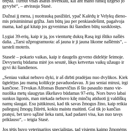
bręs­ta. Tur­būt vi­sas aša­ras iš­ver­kiau, kai ant ma­no ran­kų už­ge­so jo
gy­vy­bė“, – at­vi­rau­ja Sta­sė.
Daž­nai jį me­na, į nuo­trau­ką pa­si­žiū­ri, ypač Ka­lė­dų ir Ve­ly­kų die­no­
mis pri­si­mi­ni­mai grįž­ta. Jam bū­tų jau per pen­kias­de­šimt, pa­gal­vo­ja
ma­ma, kad gal ki­taip jos gy­ve­ni­mas iki šian­dien bū­tų su­si­klos­tęs.
Ly­giai 39-erių, kaip ir ją, jos vien­tur­tę duk­rą Ra­są ir­gi iš­ti­ko naš­lės
da­lia. „Tar­si už­prog­ra­muo­ta: aš jau­na ir ji jau­na li­ko­me naš­lė­mis“, –
tars­te­li mo­te­ris.
Sta­se­lė – po­ka­rio vai­kas, kaip ir dau­ge­lis gy­ve­no di­de­lė­je šei­mo­je.
De­vy­ne­rių bū­da­ma mi­rė jos se­su­tė, li­kęs ket­ver­tas vai­kų už­au­go ir
gy­vi iki šian­die­nos.
„Se­niau vai­kai ne­bu­vo dy­ki, ir aš dirb­ti pra­dė­jau nuo dvy­li­kos. Kiek
ūg­te­lė­jus jau ma­mą ko­lū­ky­je pa­va­duo­da­vau. Ji jau se­niai mi­ru­si, ir­gi
kan­čio­se. Tė­vu­kas Al­fon­sas Bu­ne­vi­čius iš šio pa­sau­lio ma­no vie­
nuo­li­ka me­tų slau­gy­tas iš­ke­lia­vo bū­da­mas 97-erių. Nors bu­vo la­bai
sun­kus li­go­nis, man nie­ka­da ne­bu­vo ki­lę min­čių ati­duo­ti jį val­diš­kų
na­mų slau­gai. Esu įsi­ti­ki­nu­si, kad tik sa­vas žmo­gus ži­no, kaip rei­kia
pa­lie­gu­sį žmo­gų žiū­rė­ti, ko­kiu mais­tu mai­tin­ti. Gal tik jo kan­čias
pra­tę­si, bet ta­vo są­ži­nė lie­ka ra­mi, kad pa­da­rei vi­sa, kas nuo ta­vęs
pri­klau­so“, – tei­gia Sta­sė.
Jos tė­tis bu­vo ve­te­ri­na­ri­jos spe­cia­lis­tas, tad vi­siems kai­mo žmo­nėms