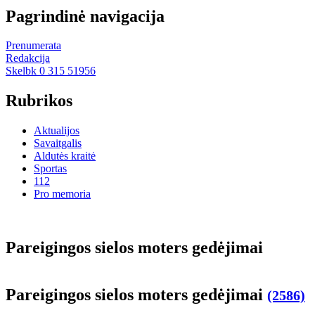
Pagrindinė navigacija
Prenumerata
Redakcija
Skelbk 0 315 51956
Rubrikos
Aktualijos
Savaitgalis
Aldutės kraitė
Sportas
112
Pro memoria
Pa­rei­gin­gos sie­los mo­ters ge­dė­ji­mai
Pa­rei­gin­gos sie­los mo­ters ge­dė­ji­mai
(2586)