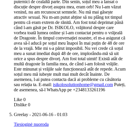
puternici de cealaltă parte. Din senin, soțul meu a lansat o
discuție despre divorț asupra mea, eram orb! Nu l-am văzut
venind, nu am recunoscut semnele. Nu mă mai găsește
atractiv sexual. Nu m-am putut abține să nu plâng tot timpul
pentru că eram extrem de rănită. Am fost total deprimat până
când l-am găsit pe Dr. ISIKOLO, vrăjitorul despre care
vorbea toată lumea online și l-am contactat pentru o vrăjeală
de Dragoste. În timpul conversației noastre, el m-a asigurat că
avea să-l aducă pe soțul meu înapoi în mai puțin de 48 de ore
de la vrajă. Mie mi s-a părut imposibil. Nu vei crede că soțul
meu a sunat imediat după 48 de ore, implorându-mă să uit
orice a spus despre divorț. Am fost total uimit! Există atât de
multă dragoste în familia mea, de când i-am folosit vrăjile.
Este minunat și vrăjile sale funcționează atât de repede. Acum
soțul meu mă iubește mult mai mult decât înainte. De
asemenea, l-ai putea contacta dacă ai probleme cu căsătoria
sau relația ta. E-mail:
isikolosolutionhome@gmail.com
Puteți,
de asemenea, să-l WhatsApp pe +2348133261196
Like
0
Dislike
0
Greelay
- 2021-06-16 - 01:03
Tiesioginė nuoroda