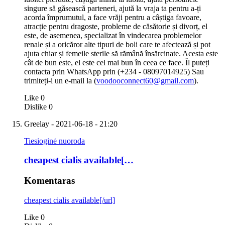
singure să găsească parteneri, ajută la vraja ta pentru a-ți
acorda împrumutul, a face vrăji pentru a câștiga favoare,
atracție pentru dragoste, probleme de căsătorie și divorț, el
este, de asemenea, specializat în vindecarea problemelor
renale și a oricăror alte tipuri de boli care te afectează și pot
ajuta chiar și femeile sterile să rămână însărcinate. Acesta este
cât de bun este, el este cel mai bun în ceea ce face. Îl puteți
contacta prin WhatsApp prin (+234 - 08097014925) Sau
trimiteți-i un e-mail la (
voodooconnect60@gmail.com
).
Like
0
Dislike
0
Greelay
- 2021-06-18 - 21:20
Tiesioginė nuoroda
cheapest cialis available[…
Komentaras
cheapest cialis available[/url]
Like
0