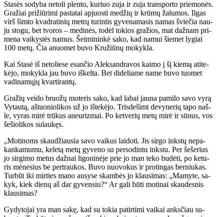
Sta­sės so­dy­ba ne­to­li plen­to, ku­riuo zu­ja ir zu­ja trans­por­to prie­mo­nės.
Gra­žiai pri­žiū­ri­mi pa­sta­tai ap­juos­ti me­džių ir krū­mų ža­lu­mos. Il­gas
virš šim­to kvad­ra­ti­nių met­rų tu­rin­tis gy­ve­na­ma­sis na­mas švie­čia nau­
ju sto­gu, bet tvo­ros – me­di­nės, to­dėl to­kios gra­žios, mat daž­nam pri­
me­na vai­kys­tės na­mus. Šei­mi­nin­kė sa­ko, kad na­mui šie­met ly­giai
100 me­tų. Čia anuo­met bu­vo Kru­žiū­nų mo­kyk­la.
Kai Sta­sė iš ne­to­lie­se esan­čio Alek­san­dra­vos kai­mo į šį kie­mą ati­te­
kė­jo, mo­kyk­la jau bu­vo iš­kel­ta. Bet di­de­lia­me na­me bu­vo tuo­met
va­di­na­mų­jų kvar­ti­ran­tų.
Gra­žių vei­do bruo­žų mo­te­ris sa­ko, kad la­bai jau­na pa­mi­lo sa­vo vy­rą
Vy­tau­tą, aš­tuo­nio­li­kos už jo iš­te­kė­jo. Tris­de­šimt de­vy­ne­rių ta­po naš­
le, vy­ras mi­rė trū­kus aneu­riz­mai. Po ket­ve­rių me­tų mi­rė ir sū­nus, vos
še­šio­li­kos su­lau­kęs.
„Mo­ti­noms skau­džiau­sia sa­vo vai­kus lai­do­ti. Jis sir­go inks­tų ne­pa­
kan­ka­mu­mu, ke­le­tą me­tų gy­ve­no su per­so­din­tu inks­tu. Per še­še­rius
jo sir­gi­mo me­tus daž­nai li­go­ni­nė­je prie jo man te­ko bu­dė­ti, po ke­tu­
ris mė­ne­sius be per­trau­kos. Bu­vo nuo­vo­kus ir pro­tin­gas ber­niu­kas.
Tur­būt iki mir­ties ma­no au­sy­se skam­bės jo klau­si­mas: „Ma­my­te, sa­
kyk, kiek die­nų aš dar gy­ven­siu?“ Ar ga­li bū­ti mo­ti­nai skau­des­nis
klau­si­mas?
Gy­dy­to­jai yra man sa­kę, kad su to­kia pa­tir­ti­mi vai­kai anks­čiau su­