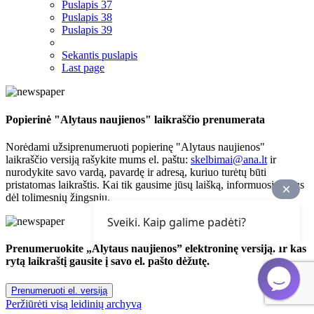
Puslapis
37
Puslapis
38
Puslapis
39
Sekantis puslapis
Last page
Popierinė "Alytaus naujienos" laikraščio prenumerata
Norėdami užsiprenumeruoti popierinę "Alytaus naujienos"
laikraščio versiją rašykite mums el. paštu:
skelbimai@ana.lt
ir
nurodykite savo vardą, pavardę ir adresą, kuriuo turėtų būti
pristatomas laikraštis. Kai tik gausime jūsų laišką, informuosime Jus
dėl tolimesnių žingsnių.
Sveiki. Kaip galime padėti?
Prenumeruokite „Alytaus naujienos” elektroninę versiją. Ir kas
rytą laikraštį gausite į savo el. pašto dėžutę.
Prenumeruoti el. versiją
Peržiūrėti visą leidinių archyvą