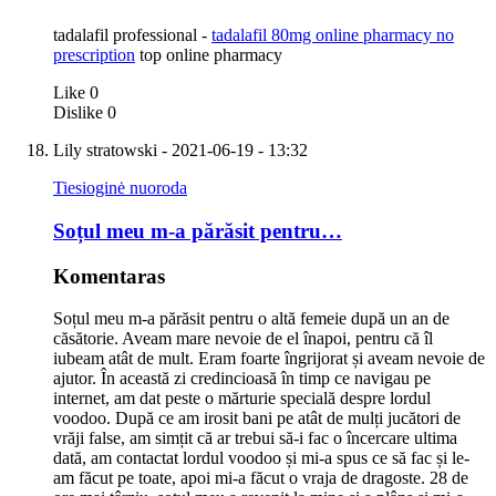
tadalafil professional -
tadalafil 80mg online pharmacy no
prescription
top online pharmacy
Like
0
Dislike
0
Lily stratowski
- 2021-06-19 - 13:32
Tiesioginė nuoroda
Soțul meu m-a părăsit pentru…
Komentaras
Soțul meu m-a părăsit pentru o altă femeie după un an de
căsătorie. Aveam mare nevoie de el înapoi, pentru că îl
iubeam atât de mult. Eram foarte îngrijorat și aveam nevoie de
ajutor. În această zi credincioasă în timp ce navigau pe
internet, am dat peste o mărturie specială despre lordul
voodoo. După ce am irosit bani pe atât de mulți jucători de
vrăji false, am simțit că ar trebui să-i fac o încercare ultima
dată, am contactat lordul voodoo și mi-a spus ce să fac și le-
am făcut pe toate, apoi mi-a făcut o vraja de dragoste. 28 de