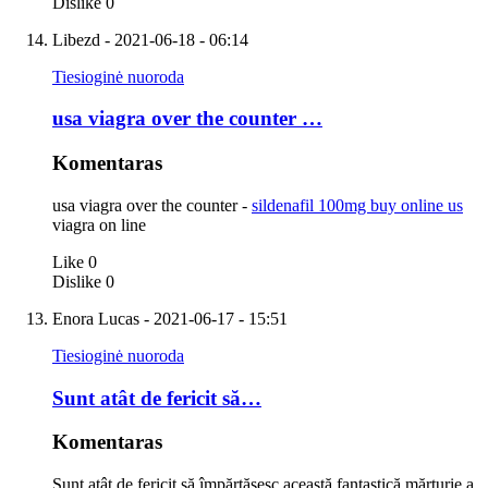
Dislike
0
Libezd
- 2021-06-18 - 06:14
Tiesioginė nuoroda
usa viagra over the counter …
Komentaras
usa viagra over the counter -
sildenafil 100mg buy online us
viagra on line
Like
0
Dislike
0
Enora Lucas
- 2021-06-17 - 15:51
Tiesioginė nuoroda
Sunt atât de fericit să…
Komentaras
Sunt atât de fericit să împărtășesc această fantastică mărturie a