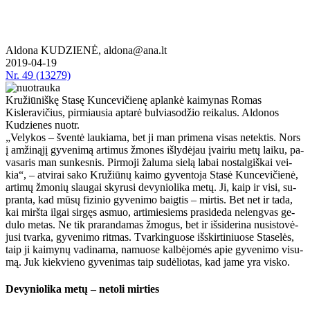
Aldona KUDZIENĖ, aldona@ana.lt
2019-04-19
Nr.
49 (13279)
Kružiūniškę Stasę Kuncevičienę aplankė kaimynas Romas
Kisleravičius, pirmiausia aptarė bulviasodžio reikalus. Aldonos
Kudzienes nuotr.
„Ve­ly­kos – šven­tė lau­kia­ma, bet ji man pri­me­na vi­sas ne­tek­tis. Nors
į am­ži­ną­jį gy­ve­ni­mą ar­ti­mus žmo­nes iš­ly­dė­jau įvai­riu me­tų lai­ku, pa­
va­sa­ris man sun­kes­nis. Pir­mo­ji ža­lu­ma sie­lą la­bai nos­tal­giš­kai vei­
kia“, – at­vi­rai sa­ko Kru­žiū­nų kai­mo gy­ven­to­ja Sta­sė Kun­ce­vi­čie­nė,
ar­ti­mų žmo­nių slau­gai sky­ru­si de­vy­nio­li­ka me­tų. Ji, kaip ir vi­si, su­
pran­ta, kad mū­sų fi­zi­nio gy­ve­ni­mo baig­tis – mir­tis. Bet net ir ta­da,
kai mirš­ta il­gai sir­gęs as­muo, ar­ti­mie­siems pra­si­de­da ne­leng­vas ge­
du­lo me­tas. Ne tik pra­ran­da­mas žmo­gus, bet ir iš­si­de­ri­na nu­si­sto­vė­
ju­si tvar­ka, gy­ve­ni­mo rit­mas. Tvar­kin­guo­se iš­skir­ti­niuo­se Sta­se­lės,
taip ji kai­my­nų va­di­na­ma, na­muo­se kal­bė­jo­mės apie gy­ve­ni­mo vi­su­
mą. Juk kiek­vie­no gy­ve­ni­mas taip su­dė­lio­tas, kad ja­me yra vis­ko.
De­vy­nio­li­ka me­tų – ne­to­li mir­ties