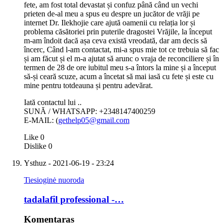
fete, am fost total devastat și confuz până când un vechi
prieten de-al meu a spus eu despre un jucător de vrăji pe
internet Dr. Ilekhojie care ajută oamenii cu relația lor și
problema căsătoriei prin puterile dragostei Vrăjile, la început
m-am îndoit dacă așa ceva există vreodată, dar am decis să
încerc, Când l-am contactat, mi-a spus mie tot ce trebuia să fac
și am făcut și el m-a ajutat să arunc o vraja de reconciliere și în
termen de 28 de ore iubitul meu s-a întors la mine și a început
să-și ceară scuze, acum a încetat să mai iasă cu fete și este cu
mine pentru totdeauna și pentru adevărat.
Iată contactul lui ..
SUNĂ / WHATSAPP: +2348147400259
E-MAIL: (
gethelp05@gmail.com
Like
0
Dislike
0
Ysthuz
- 2021-06-19 - 23:24
Tiesioginė nuoroda
tadalafil professional -…
Komentaras