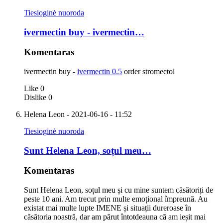
Tiesioginė nuoroda
ivermectin buy - ivermectin…
Komentaras
ivermectin buy -
ivermectin 0.5
order stromectol
Like
0
Dislike
0
Helena Leon
- 2021-06-16 - 11:52
Tiesioginė nuoroda
Sunt Helena Leon, soțul meu…
Komentaras
Sunt Helena Leon, soțul meu și cu mine suntem căsătoriți de
peste 10 ani. Am trecut prin multe emoțional împreună. Au
existat mai multe lupte IMENE și situații dureroase în
căsătoria noastră, dar am părut întotdeauna că am ieșit mai