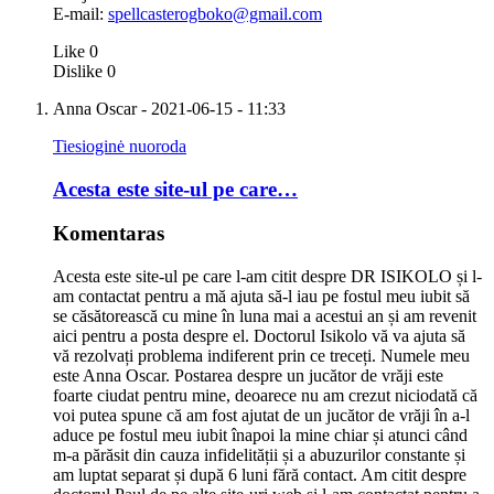
E-mail:
spellcasterogboko@gmail.com
Like
0
Dislike
0
Anna Oscar
- 2021-06-15 - 11:33
Tiesioginė nuoroda
Acesta este site-ul pe care…
Komentaras
Acesta este site-ul pe care l-am citit despre DR ISIKOLO și l-
am contactat pentru a mă ajuta să-l iau pe fostul meu iubit să
se căsătorească cu mine în luna mai a acestui an și am revenit
aici pentru a posta despre el. Doctorul Isikolo vă va ajuta să
vă rezolvați problema indiferent prin ce treceți. Numele meu
este Anna Oscar. Postarea despre un jucător de vrăji este
foarte ciudat pentru mine, deoarece nu am crezut niciodată că
voi putea spune că am fost ajutat de un jucător de vrăji în a-l
aduce pe fostul meu iubit înapoi la mine chiar și atunci când
m-a părăsit din cauza infidelității și a abuzurilor constante și
am luptat separat și după 6 luni fără contact. Am citit despre