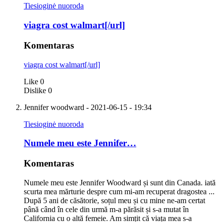
Tiesioginė nuoroda
viagra cost walmart[/url]
Komentaras
viagra cost walmart[/url]
Like
0
Dislike
0
Jennifer woodward
- 2021-06-15 - 19:34
Tiesioginė nuoroda
Numele meu este Jennifer…
Komentaras
Numele meu este Jennifer Woodward și sunt din Canada. iată
scurta mea mărturie despre cum mi-am recuperat dragostea ...
După 5 ani de căsătorie, soțul meu și cu mine ne-am certat
până când în cele din urmă m-a părăsit și s-a mutat în
California cu o altă femeie. Am simțit că viața mea s-a