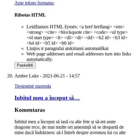
Apie teksto formatus
Ribotas HTML
Leidžiamos HTML žymės: <a href hreflang> <em>
<strong> <cite> <blockquote cite> <code> <ul type>
<ol start type> <li> <dl> <dt> <dd> <h2 id> <h3 id>
<h4 id> <h5 id> <h6 id>
Linijos ir paragrafai atskiriami automatiškai
Web page addresses and email addresses turn into links
automatically.
Amber Luke
- 2021-06-21 - 14:57
Tiesioginė nuoroda
Iubitul meu a început să…
Komentaras
Iubitul meu a început să iasă cu alte fete și să-mi arate
dragoste rece, de mai multe ori amenință să se despartă de
mine dacă îndrăznesc să-l întreb despre aventura lui cu alte