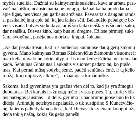
my­bės su­tei­kia. Daž­nai su kai­my­nė­mis su­si­ei­na, ka­va ar ar­ba­ta pa­si­
vai­ši­na, aiš­ku, neap­si­ei­na­ma be py­ra­gų, daž­nai kal­ba pra­de­da­ma
apie li­gas, nes vi­sos jau gar­baus am­žiaus. Pa­va­sa­riais dau­giau ran­da­
si pa­si­kal­bė­ji­mų apie tai, ką jau lai­kas sė­ti. Ba­lan­džio pa­bai­go­je be­
veik vi­sa­da bul­ves so­din­da­vo, ar iš šio lai­ko ne­iš­kryps šie­met, sa­ko,
dar ne­aiš­ku, Die­vas ži­no, kaip bus su drėg­me. Ežio­se pir­mie­ji su­ki­
ša­mi svo­gū­nai, pa­sė­ja­mos mor­kos, kra­pai, špi­na­tai.
„Aš dar pa­si­kar­to­siu, kad ir šian­die­nos kai­muo­se daug ge­rų žmo­nių
gy­ve­na. Ma­no kai­my­nas Ro­mas Kis­le­ra­vi­čius žie­mo­mis vi­suo­met ir
man ke­lią nu­va­lo be jo­kio at­ly­gio. Jis man že­mę iš­dir­ba, net ne­ma­tau
ka­da. Se­niū­nas Gin­tau­tas Lau­kai­tis vi­suo­met pa­da­ro tai, ko pra­šo­
mas. Kai per­nai mū­sų so­dy­bą sė­mė, pa­dė­ti se­niū­nas ėmė, ir tą ke­lio
ruo­žą, ku­rį nu­plo­vė, at­kū­rė“, – džiau­gia­si kru­žiū­niš­kė.
Sa­ko­ma, kad gy­ve­ni­mas yra gra­žus vien dėl to, kad jis yra žmo­gui
duo­da­mas. Bet kar­tais jis žmo­gų mė­to į vi­sas pu­ses. Tų, ku­rių vi­di­
nis pa­rei­gos jaus­mas – di­de­lis, ge­ru­mo ir pa­do­ru­mo juo­se nuo to tik
di­dė­ja. Ar­ti­mų­jų ne­tek­tys ne­pa­lau­žė, o tik su­stip­ri­no S.Kun­ce­vi­čie­
nę, ki­tiems pa­liu­dy­da­mos tie­są, kad Die­vas kiek­vie­nam žmo­gui už­
de­da to­kią naš­tą, ko­kią šis ge­ba pa­neš­ti.