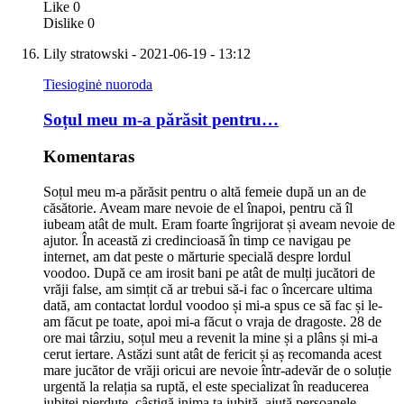
Like
0
Dislike
0
Lily stratowski
- 2021-06-19 - 13:12
Tiesioginė nuoroda
Soțul meu m-a părăsit pentru…
Komentaras
Soțul meu m-a părăsit pentru o altă femeie după un an de
căsătorie. Aveam mare nevoie de el înapoi, pentru că îl
iubeam atât de mult. Eram foarte îngrijorat și aveam nevoie de
ajutor. În această zi credincioasă în timp ce navigau pe
internet, am dat peste o mărturie specială despre lordul
voodoo. După ce am irosit bani pe atât de mulți jucători de
vrăji false, am simțit că ar trebui să-i fac o încercare ultima
dată, am contactat lordul voodoo și mi-a spus ce să fac și le-
am făcut pe toate, apoi mi-a făcut o vraja de dragoste. 28 de
ore mai târziu, soțul meu a revenit la mine și a plâns și mi-a
cerut iertare. Astăzi sunt atât de fericit și aș recomanda acest
mare jucător de vrăji oricui are nevoie într-adevăr de o soluție
urgentă la relația sa ruptă, el este specializat în readucerea
iubitei pierdute, câștigă inima ta iubită, ajută persoanele