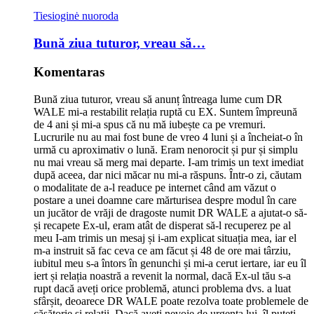
Tiesioginė nuoroda
Bună ziua tuturor, vreau să…
Komentaras
Bună ziua tuturor, vreau să anunț întreaga lume cum DR
WALE mi-a restabilit relația ruptă cu EX. Suntem împreună
de 4 ani și mi-a spus că nu mă iubește ca pe vremuri.
Lucrurile nu au mai fost bune de vreo 4 luni și a încheiat-o în
urmă cu aproximativ o lună. Eram nenorocit și pur și simplu
nu mai vreau să merg mai departe. I-am trimis un text imediat
după aceea, dar nici măcar nu mi-a răspuns. Într-o zi, căutam
o modalitate de a-l readuce pe internet când am văzut o
postare a unei doamne care mărturisea despre modul în care
un jucător de vrăji de dragoste numit DR WALE a ajutat-o ​​să-
și recapete Ex-ul, eram atât de disperat să-l recuperez pe al
meu I-am trimis un mesaj și i-am explicat situația mea, iar el
m-a instruit să fac ceva ce am făcut și 48 de ore mai târziu,
iubitul meu s-a întors în genunchi și mi-a cerut iertare, iar eu îl
iert și relația noastră a revenit la normal, dacă Ex-ul tău s-a
rupt dacă aveți orice problemă, atunci problema dvs. a luat
sfârșit, deoarece DR WALE poate rezolva toate problemele de
căsătorie și relații. Dacă aveți nevoie de urgența lui, îl puteți