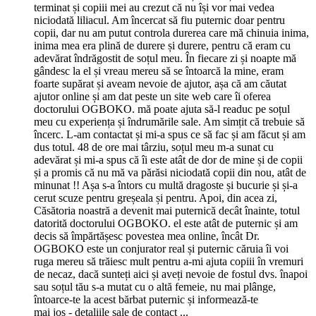
terminat și copiii mei au crezut că nu își vor mai vedea
niciodată liliacul. Am încercat să fiu puternic doar pentru
copii, dar nu am putut controla durerea care mă chinuia inima,
inima mea era plină de durere și durere, pentru că eram cu
adevărat îndrăgostit de soțul meu. În fiecare zi și noapte mă
gândesc la el și vreau mereu să se întoarcă la mine, eram
foarte supărat și aveam nevoie de ajutor, așa că am căutat
ajutor online și am dat peste un site web care îi oferea
doctorului OGBOKO. mă poate ajuta să-l readuc pe soțul
meu cu experiența și îndrumările sale. Am simțit că trebuie să
încerc. L-am contactat și mi-a spus ce să fac și am făcut și am
dus totul. 48 de ore mai târziu, soțul meu m-a sunat cu
adevărat și mi-a spus că îi este atât de dor de mine și de copii
și a promis că nu mă va părăsi niciodată copii din nou, atât de
minunat !! Așa s-a întors cu multă dragoste și bucurie și și-a
cerut scuze pentru greșeala și pentru. Apoi, din acea zi,
Căsătoria noastră a devenit mai puternică decât înainte, totul
datorită doctorului OGBOKO. el este atât de puternic și am
decis să împărtășesc povestea mea online, încât Dr.
OGBOKO este un conjurator real și puternic căruia îi voi
ruga mereu să trăiesc mult pentru a-mi ajuta copiii în vremuri
de necaz, dacă sunteți aici și aveți nevoie de fostul dvs. înapoi
sau soțul tău s-a mutat cu o altă femeie, nu mai plânge,
întoarce-te la acest bărbat puternic și informează-te
mai jos - detaliile sale de contact ...