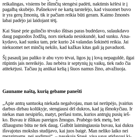
rei­ka­lin­gas, vi­siems be iš­im­čių sten­gė­si pa­dė­ti, nak­ti­mis kė­lė­si ir į
pa­gal­bą sku­bė­jo. Pa­šne­ko­vė ne kar­tą tars­te­lė­jo, kad vi­suo­met bu­vo
ir yra ge­rų žmo­nių, tik ir pa­čiam rei­kia bū­ti ge­ram. Kai­mo žmo­nės
la­bai pa­dė­jo jai lai­do­jant tė­tį.
Kai Sta­sė prie gu­lin­čio tė­vu­ko iš­ti­sas pa­ras bu­dė­da­vo, su­lauk­da­vo
daug pa­guo­dos žo­džių, nors nie­ka­da ne­si­skun­dė, kad sun­ku. At­sa­
ky­da­vo, kad sun­ku tam, prie ku­rio 24 va­lan­das šo­ki­nė­ti rei­kia. Jai
nie­kuo­met net min­čių ne­ki­lo, kad kaž­kas ki­tas ga­li ją pa­va­duo­ti.
Šį pa­sau­lį jau pa­li­ko ir abu vy­ro tė­vai, li­gos jų į lo­vą ne­pa­gul­dė, il­gai
rū­pin­tis jais ne­rei­kė­jo. Jau ne­bė­ra ir sep­ty­nių jų vai­kų, tiek ra­do čia
ati­te­kė­ju­si. Ta­čiau jų anū­kai ke­lią į šiuos na­mus ži­no, at­va­žiuo­ja.
Gau­na­me naš­tą, ku­rią ge­ba­me pa­neš­ti
„Apie an­trą san­tuo­ką nie­ka­da ne­gal­vo­jau, man tai ne­rū­pė­jo, įvai­rius
dar­bus dir­bau ko­lū­ky­je, sten­giau­si dėl duk­ros, kad ją iš­mo­ky­čiau. Ir
nie­kas man ne­si­pir­šo, ma­tyt, per­ša­si toms, ku­rios ant­rų­jų pu­sių ieš­
ko. Bu­vau ir iš­li­kau pa­rei­gos žmo­gus. Pra­bė­go tiek me­tų, bet
džiaugs­mo bū­ta ne tiek daug. Gal­būt lai­min­giau­sia bu­vau, kai duk­ra
iš­sva­jo­tus moks­lus stu­di­ja­vo, kai juos bai­gė. Man ne­li­ko lai­ko nei
mez­gi­mams, nei au­di­mui“, – pa­sa­ko­ja Sta­sė, vi­są sa­ve ati­da­vu­si ki­