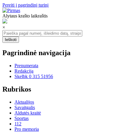
Pereiti į pagrindinį turinį
Alytaus krašto laikraštis
×
Pagrindinė navigacija
Prenumerata
Redakcija
Skelbk 0 315 51956
Rubrikos
Aktualijos
Savaitgalis
Aldutės kraitė
Sportas
112
Pro memoria