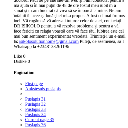
doctorul Paul de pe alte site-uri web și l-am contactat pentru a
mă ajuta și în mai puțin de 48 de ore fostul meu iubit m-a
sunat și m-am bucurat că vrea să se întoarcă la mine. Ne-am
întâlnit în aceeași lună și el mi-a propus. A fost cel mai frumos
inel. Vă rugăm să vă adresați tuturor celor de aici, contactați
DR ISIKOLO pentru a vă rezolva problema și pentru a vă
face fericiți cu relația voastră care vă face rău. Iubirea este cel
mai bun sentiment experimentat vreodată. Trimiteți-i un e-mail
la:
isikolosolutionhome@gmail.com
Puteți, de asemenea, să-l
Whatsapp la +2348133261196
Like
0
Dislike
0
Pagination
First page
Ankstesnis puslapis
Puslapis
31
Puslapis
32
Puslapis
33
Puslapis
34
Current page
35
Puslapis
36