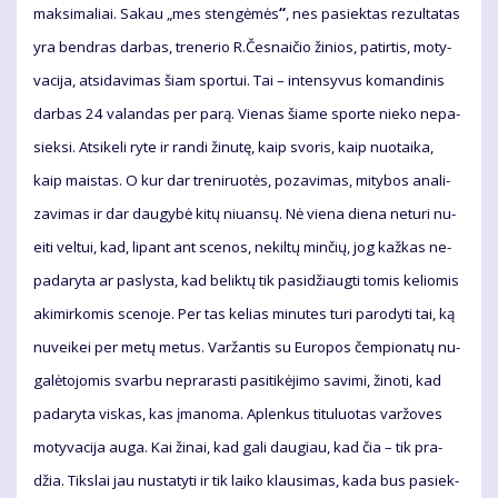
mak­si­ma­liai. Sa­kau „mes sten­gė­mės
“
, nes pa­siek­tas re­zul­ta­tas
yra ben­dras dar­bas, tre­ne­rio R.Čes­nai­čio ži­nios, pa­tir­tis, mo­ty­
va­ci­ja, at­si­da­vi­mas šiam spor­tui. Tai – in­ten­sy­vus ko­man­di­nis
dar­bas 24 va­lan­das per pa­rą. Vie­nas šia­me spor­te nie­ko ne­pa­
siek­si. At­si­ke­li ry­te ir ran­di ži­nu­tę, kaip svo­ris, kaip nuo­tai­ka,
kaip mais­tas. O kur dar tre­ni­ruo­tės, po­za­vi­mas, mi­ty­bos ana­li­
za­vi­mas ir dar dau­gy­bė ki­tų niu­an­sų. Nė vie­na die­na ne­tu­ri nu­
ei­ti vel­tui, kad, li­pant ant sce­nos, ne­kil­tų min­čių, jog kaž­kas ne­
pa­da­ry­ta ar pa­slys­ta, kad be­lik­tų tik pa­si­džiaug­ti to­mis ke­lio­mis
aki­mir­ko­mis sce­no­je. Per tas ke­lias mi­nu­tes tu­ri pa­ro­dy­ti tai, ką
nu­vei­kei per me­tų me­tus. Var­žan­tis su Eu­ro­pos čem­pio­na­tų nu­
ga­lė­to­jo­mis svar­bu ne­pra­ras­ti pa­si­ti­kė­ji­mo sa­vi­mi, ži­no­ti, kad
pa­da­ry­ta vis­kas, kas įma­no­ma. Ap­len­kus ti­tu­luo­tas var­žo­ves
mo­ty­va­ci­ja au­ga. Kai ži­nai, kad ga­li dau­giau, kad čia – tik pra­
džia. Tiks­lai jau nu­sta­ty­ti ir tik lai­ko klau­si­mas, ka­da bus pa­siek­