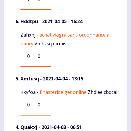
Hddtpu
- 2021-04-05 - 16:24
Zahxhj -
achat viagra sans ordonnance a
Komentaras
nancy
Vmhzsq dirmis
0
0
Xmtusq
- 2021-04-04 - 13:15
Kkyfoa -
finasteride get online
Zhdiee cbqcai
Komentaras
0
0
Quakxj
- 2021-04-03 - 06:51