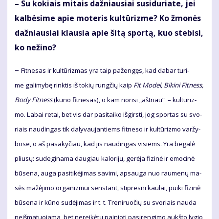
– Su ko­kiais mi­tais daž­niau­siai su­si­du­ria­te, jei
kal­bė­si­me apie mo­te­ris kul­tū­riz­me? Ko žmo­nės
daž­niau­siai klau­sia apie ši­tą spor­tą, kuo ste­bi­si,
ko ne­ži­no?
–
Fit­ne­sas ir kul­tū­riz­mas yra taip pa­žen­gęs, kad da­bar tu­ri­
me ga­li­my­bę rink­tis iš to­kių rung­čių kaip
Fit Mo­del, Bi­ki­ni Fit­ness,
Bo­dy Fit­ness
(kū­no fit­ne­sas), o kam no­ri­si „ašt­riau“ – kul­tū­riz­
mo. La­bai re­tai, bet vis dar pa­si­tai­ko iš­girs­ti, jog spor­tas su svo­
riais nau­din­gas tik da­ly­vau­jan­tiems fit­ne­so ir kul­tū­riz­mo var­žy­
bo­se, o aš pa­sa­ky­čiau, kad jis nau­din­gas vi­siems. Yra be­ga­lė
pliu­sų: su­de­gi­na­ma dau­giau ka­lo­ri­jų, ge­rė­ja fi­zi­nė ir emo­ci­nė
bū­se­na, au­ga pa­si­ti­kė­ji­mas sa­vi­mi, ap­sau­ga nuo rau­me­nų ma­
sės ma­žė­ji­mo or­ga­niz­mui sens­tant, stip­res­ni kau­lai, pui­ki fi­zi­nė
bū­se­na ir kū­no su­dė­ji­mas ir t. t. Tre­ni­ruo­čių su svo­riais nau­da
ne­iš­ma­tuo­ja­ma, bet ne­rei­kė­tų pai­nio­ti pa­si­ren­gi­mo aukš­to ly­gio