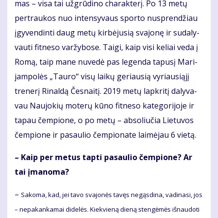
mas – vi­sa tai už­grū­di­no cha­rak­te­rį. Po 13 me­tų
per­trau­kos nuo in­ten­sy­vaus spor­to nu­spren­džiau
įgy­ven­din­ti daug me­tų kir­bė­ju­sią sva­jo­nę ir su­da­ly­
vau­ti fit­ne­so var­žy­bo­se. Tai­gi, kaip vi­si ke­liai ve­da į
Ro­mą, taip ma­ne nu­ve­dė pas le­gen­da ta­pu­sį Ma­ri­
jam­po­lės „Tau­ro“ vi­sų lai­kų ge­riau­sią vy­riau­si­ą­jį
tre­ne­rį Ri­nal­dą Čes­nai­tį. 2019 me­tų lap­kri­tį da­ly­va­
vau Nau­jo­kių mo­te­rų kū­no fit­ne­so ka­te­go­ri­jo­je ir
ta­pau čem­pio­ne, o po me­tų – ab­so­liu­čia Lie­tu­vos
čem­pio­ne ir pa­sau­lio čem­pio­na­te lai­mė­jau 6 vie­tą.
– Kaip per me­tus tap­ti pa­sau­lio čem­pio­ne? Ar
tai įma­no­ma?
–
Sa­ko­ma, kad, jei ta­vo sva­jo­nės ta­vęs ne­gąs­di­na, va­di­na­si, jos
– ne­pa­kan­ka­mai di­de­lės. Kiek­vie­ną die­ną sten­gė­mės iš­nau­do­ti