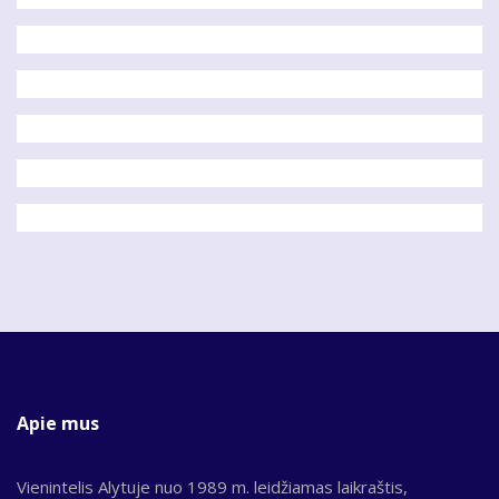
Apie mus
Vienintelis Alytuje nuo 1989 m. leidžiamas laikraštis,