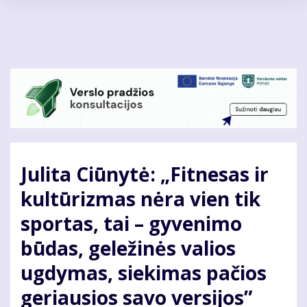
Pereiti
į
pagrindinį
turinį
Julita Ciūnytė: „Fitnesas ir
kultūrizmas nėra vien tik
sportas, tai – gyvenimo
būdas, geležinės valios
ugdymas, siekimas pačios
geriausios savo versijos”