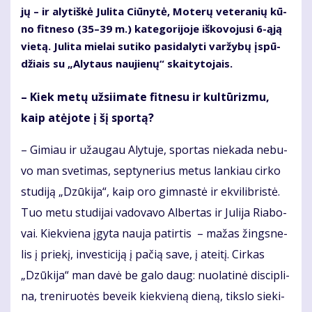
jų – ir aly­tiš­kė Ju­li­ta Ciū­ny­tė, Mo­te­rų ve­te­ra­nių kū­
no fit­ne­so (35–39 m.) ka­te­go­ri­jo­je iš­ko­vo­ju­si 6-ąją
vie­tą. Ju­li­ta mie­lai su­ti­ko pa­si­da­ly­ti var­žy­bų įspū­
džiais su „Aly­taus nau­jie­nų“ skai­ty­to­jais.
– Kiek me­tų už­si­i­ma­te fit­ne­su ir kul­tū­riz­mu,
kaip at­ėjo­te į šį spor­tą?
– Gi­miau ir už­au­gau Aly­tu­je, spor­tas nie­ka­da ne­bu­
vo man sve­ti­mas, sep­ty­ne­rius me­tus lan­kiau cir­ko
stu­di­ją „Dzū­ki­ja“, kaip oro gim­nas­tė ir ek­vi­lib­ris­tė.
Tuo me­tu stu­di­jai va­do­va­vo Al­ber­tas ir Ju­li­ja Ria­bo­
vai. Kiek­vie­na įgy­ta nau­ja pa­tir­tis – ma­žas žings­ne­
lis į prie­kį, in­ves­ti­ci­ją į pa­čią sa­ve, į at­ei­tį. Cir­kas
„Dzū­ki­ja“ man da­vė be ga­lo daug: nuo­la­ti­nė dis­cip­li­
na, tre­ni­ruo­tės be­veik kiek­vie­ną die­ną, tiks­lo sie­ki­