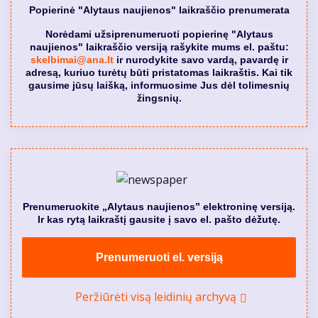
Popierinė "Alytaus naujienos" laikraščio prenumerata
Norėdami užsiprenumeruoti popierinę "Alytaus
naujienos" laikraščio versiją rašykite mums el. paštu:
skelbimai@ana.lt
ir nurodykite savo vardą, pavardę ir
adresą, kuriuo turėtų būti pristatomas laikraštis. Kai tik
gausime jūsų laišką, informuosime Jus dėl tolimesnių
žingsnių.
Prenumeruokite „Alytaus naujienos” elektroninę versiją.
Ir kas rytą laikraštį gausite į savo el. pašto dėžutę.
Prenumeruoti el. versiją
Peržiūrėti visą leidinių archyvą