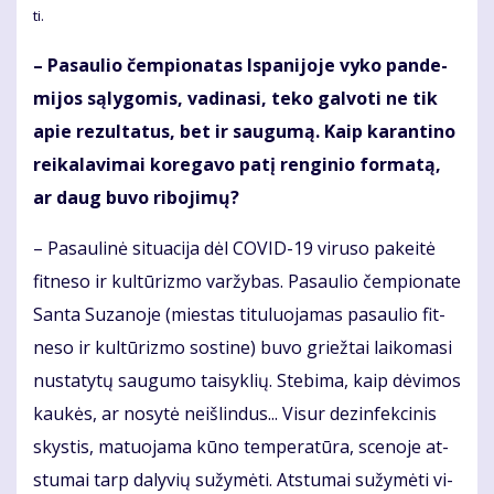
ti.
– Pa­sau­lio čem­pio­na­tas Is­pa­ni­jo­je vy­ko pan­de­
mi­jos są­ly­go­mis, va­di­na­si, te­ko gal­vo­ti ne tik
apie re­zul­ta­tus, bet ir sau­gu­mą. Kaip ka­ran­ti­no
rei­ka­la­vi­mai ko­re­ga­vo pa­tį ren­gi­nio for­ma­tą,
ar daug bu­vo ri­bo­ji­mų?
– Pa­sau­li­nė si­tu­a­ci­ja dėl CO­VID-19 vi­ru­so pa­kei­tė
fit­ne­so ir kul­tū­riz­mo var­žy­bas. Pa­sau­lio čem­pio­na­te
San­ta Su­za­no­je (mies­tas ti­tu­luo­ja­mas pa­sau­lio fit­
ne­so ir kul­tū­riz­mo sos­ti­ne) bu­vo griež­tai lai­ko­ma­si
nu­sta­ty­tų sau­gu­mo tai­syk­lių. Ste­bi­ma, kaip dė­vi­mos
kau­kės, ar no­sy­tė ne­iš­lin­dus... Vi­sur dez­in­fek­ci­nis
skys­tis, ma­tuo­ja­ma kū­no tem­pe­ra­tū­ra, sce­no­je at­
stu­mai tarp da­ly­vių su­žy­mė­ti. At­stu­mai su­žy­mė­ti vi­