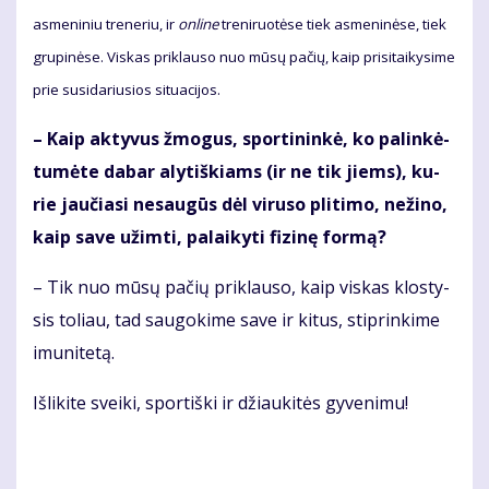
as­me­ni­niu tre­ne­riu, ir
on­li­ne
tre­ni­ruo­tė­se tiek as­me­ni­nė­se, tiek
gru­pi­nė­se. Vis­kas pri­klau­so nuo mū­sų pa­čių, kaip pri­si­tai­ky­si­me
prie su­si­da­riu­sios si­tu­a­ci­jos.
– Kaip ak­ty­vus žmo­gus, spor­ti­nin­kė, ko pa­lin­kė­
tu­mė­te da­bar aly­tiš­kiams (ir ne tik jiems), ku­
rie jau­čia­si ne­sau­gūs dėl vi­ru­so pli­ti­mo, ne­ži­no,
kaip sa­ve už­im­ti, pa­lai­ky­ti fi­zi­nę for­mą?
– Tik nuo mū­sų pa­čių pri­klau­so, kaip vis­kas klos­ty­
sis to­liau, tad sau­go­ki­me sa­ve ir ki­tus, stip­rin­ki­me
imu­ni­te­tą.
Iš­li­ki­te svei­ki, spor­tiš­ki ir džiau­ki­tės gy­ve­ni­mu!