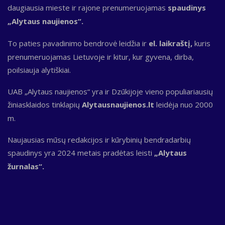
daugiausia mieste ir rajone prenumeruojamas
spaudinys
„Alytaus naujienos“.
To paties pavadinimo bendrovė leidžia ir
el. laikraštį,
kuris
prenumeruojamas Lietuvoje ir kitur, kur gyvena, dirba,
poilsiauja alytiškiai.
UAB „Alytaus naujienos“ yra ir Dzūkijoje vieno populiariausių
žiniasklaidos tinklapių
Alytausnaujienos.lt
leidėja nuo 2000
m.
Naujausias mūsų redakcijos ir kūrybinių bendradarbių
spaudinys yra 2024 metais pradėtas leisti
„Alytaus
žurnalas“.