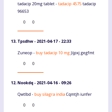
tadacip 20mg tablet -
tadacip 4575
tadacip
Komentaras
96653
0
0
Tpsdhw
- 2021-04-17 - 22:33
Zuneop -
buy tadacip 10 mg
Jijpxj gegfmt
Komentaras
0
0
Nookdq
- 2021-04-16 - 09:26
Qwtlbd -
buy silagra india
Cqmtjh iunfer
Komentaras
0
0