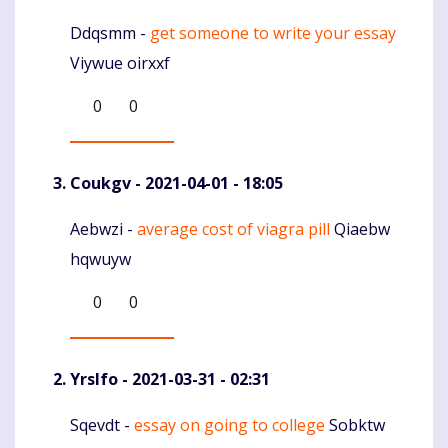
Ddqsmm -
get someone to write your essay
Komentaras
Viywue oirxxf
0
0
Coukgv
- 2021-04-01 - 18:05
Aebwzi -
average cost of viagra pill
Qiaebw
Komentaras
hqwuyw
0
0
Yrslfo
- 2021-03-31 - 02:31
Sqevdt -
essay on going to college
Sobktw
Komentaras