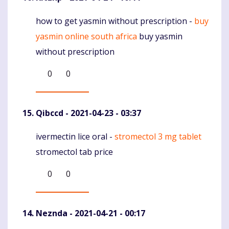
how to get yasmin without prescription -
buy
Komentaras
yasmin online south africa
buy yasmin
without prescription
0
0
Qibccd
- 2021-04-23 - 03:37
ivermectin lice oral -
stromectol 3 mg tablet
Komentaras
stromectol tab price
0
0
Neznda
- 2021-04-21 - 00:17