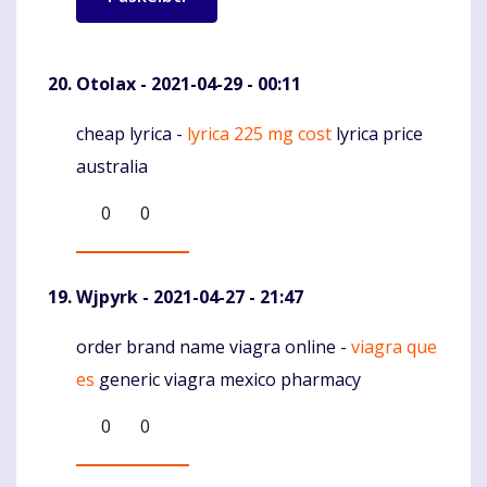
Otolax
- 2021-04-29 - 00:11
cheap lyrica -
lyrica 225 mg cost
lyrica price
Komentaras
australia
0
0
Wjpyrk
- 2021-04-27 - 21:47
order brand name viagra online -
viagra que
Komentaras
es
generic viagra mexico pharmacy
0
0