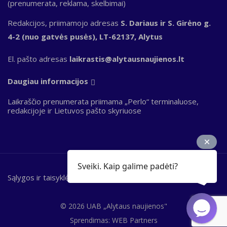
(prenumerata, reklama, skelbimai)
Redakcijos, priimamojo adresas
S. Dariaus ir S. Girėno g.
4-2 (nuo gatvės pusės), LT-62137, Alytus
El. pašto adresas
laikrastis@alytausnaujienos.lt
Daugiau informacijos
Laikraščio prenumerata priimama „Perlo“ terminaluose,
redakcijoje ir Lietuvos pašto skyriuose
Sveiki. Kaip galime padėti?
Sąlygos ir taisyklės
Bottom
footer
© 2026 UAB „Alytaus naujienos"
Sprendimas:
WEB Partners