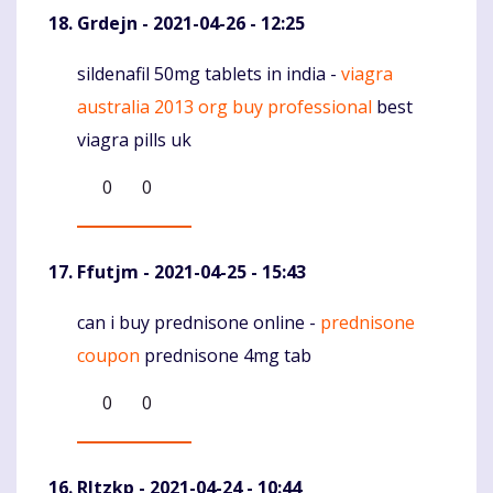
Grdejn
- 2021-04-26 - 12:25
sildenafil 50mg tablets in india -
viagra
Komentaras
australia 2013 org buy professional
best
viagra pills uk
0
0
Ffutjm
- 2021-04-25 - 15:43
can i buy prednisone online -
prednisone
Komentaras
coupon
prednisone 4mg tab
0
0
Rltzkp
- 2021-04-24 - 10:44