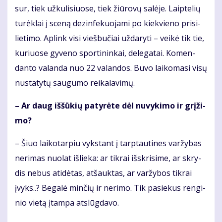
sur, tiek už­ku­li­siuo­se, tiek žiū­ro­vų sa­lė­je. Laip­te­lių
tu­rėk­lai į sce­ną dez­in­fe­kuo­ja­mi po kiek­vie­no pri­si­
lie­ti­mo. Ap­link vi­si vieš­bu­čiai už­da­ry­ti – vei­kė tik tie,
ku­riuo­se gy­ve­no spor­ti­nin­kai, de­le­ga­tai. Ko­men­
dan­to va­lan­da nuo 22 va­lan­dos. Bu­vo lai­ko­ma­si vi­sų
nu­sta­ty­tų sau­gu­mo rei­ka­la­vi­mų.
– Ar daug iš­šū­kių pa­ty­rė­te dėl nu­vy­ki­mo ir grį­ži­
mo?
– Šiuo lai­ko­tar­piu vyks­tant į tarp­tau­ti­nes var­žy­bas
ne­ri­mas nuo­lat iš­lie­ka: ar tik­rai iš­skri­si­me, ar skry­
dis ne­bus ati­dė­tas, at­šauk­tas, ar var­žy­bos tik­rai
įvyks..? Be­ga­lė min­čių ir ne­ri­mo. Tik pa­sie­kus ren­gi­
nio vie­tą įtam­pa at­slūg­da­vo.