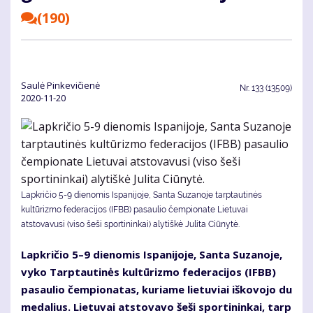
(190)
Saulė Pinkevičienė
Nr.
133 (13509)
2020-11-20
Lapkričio 5-9 dienomis Ispanijoje, Santa Suzanoje tarptautinės
kultūrizmo federacijos (IFBB) pasaulio čempionate Lietuvai
atstovavusi (viso šeši sportininkai) alytiškė Julita Ciūnytė.
Lap­kri­čio 5–9 die­no­mis Is­pa­ni­jo­je, San­ta Su­za­no­je,
vy­ko Tarp­tau­ti­nės kul­tū­riz­mo fe­de­ra­ci­jos (IFBB)
pa­sau­lio čem­pio­na­tas, ku­ria­me lie­tu­viai iš­ko­vo­jo du
me­da­lius. Lie­tu­vai at­sto­va­vo še­ši spor­ti­nin­kai, tarp