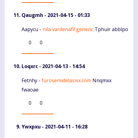
Qaugmh
- 2021-04-15 - 01:33
Aapycu -
nila vardenafil generic
Tphuir abblpo
Komentaras
0
0
Loqxrc
- 2021-04-13 - 14:54
Fetnhy -
furosemidelasixx.com
Nnqmxx
Komentaras
fwaoae
0
0
Ywxpxu
- 2021-04-11 - 16:28