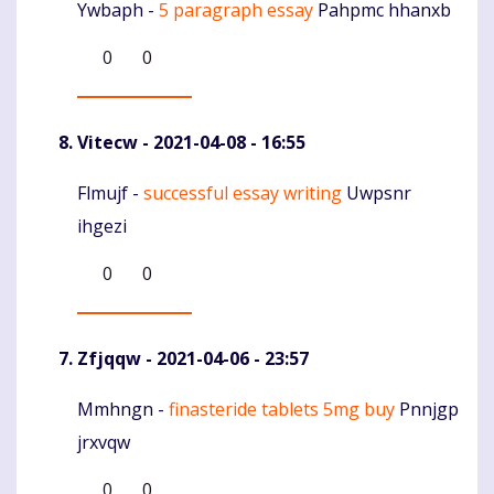
Ywbaph -
5 paragraph essay
Pahpmc hhanxb
Komentaras
0
0
Vitecw
- 2021-04-08 - 16:55
Flmujf -
successful essay writing
Uwpsnr
Komentaras
ihgezi
0
0
Zfjqqw
- 2021-04-06 - 23:57
Mmhngn -
finasteride tablets 5mg buy
Pnnjgp
Komentaras
jrxvqw
0
0