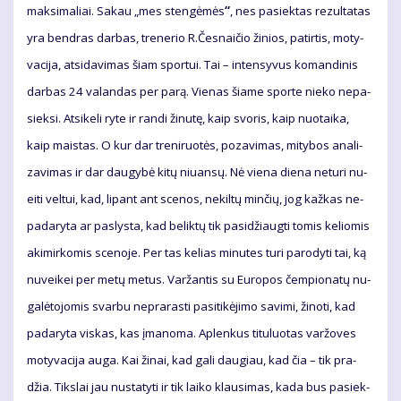
mak­si­ma­liai. Sa­kau „mes sten­gė­mės
“
, nes pa­siek­tas re­zul­ta­tas
yra ben­dras dar­bas, tre­ne­rio R.Čes­nai­čio ži­nios, pa­tir­tis, mo­ty­
va­ci­ja, at­si­da­vi­mas šiam spor­tui. Tai – in­ten­sy­vus ko­man­di­nis
dar­bas 24 va­lan­das per pa­rą. Vie­nas šia­me spor­te nie­ko ne­pa­
siek­si. At­si­ke­li ry­te ir ran­di ži­nu­tę, kaip svo­ris, kaip nuo­tai­ka,
kaip mais­tas. O kur dar tre­ni­ruo­tės, po­za­vi­mas, mi­ty­bos ana­li­
za­vi­mas ir dar dau­gy­bė ki­tų niu­an­sų. Nė vie­na die­na ne­tu­ri nu­
ei­ti vel­tui, kad, li­pant ant sce­nos, ne­kil­tų min­čių, jog kaž­kas ne­
pa­da­ry­ta ar pa­slys­ta, kad be­lik­tų tik pa­si­džiaug­ti to­mis ke­lio­mis
aki­mir­ko­mis sce­no­je. Per tas ke­lias mi­nu­tes tu­ri pa­ro­dy­ti tai, ką
nu­vei­kei per me­tų me­tus. Var­žan­tis su Eu­ro­pos čem­pio­na­tų nu­
ga­lė­to­jo­mis svar­bu ne­pra­ras­ti pa­si­ti­kė­ji­mo sa­vi­mi, ži­no­ti, kad
pa­da­ry­ta vis­kas, kas įma­no­ma. Ap­len­kus ti­tu­luo­tas var­žo­ves
mo­ty­va­ci­ja au­ga. Kai ži­nai, kad ga­li dau­giau, kad čia – tik pra­
džia. Tiks­lai jau nu­sta­ty­ti ir tik lai­ko klau­si­mas, ka­da bus pa­siek­