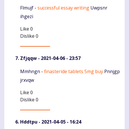
Flmujf -
successful essay writing
Uwpsnr
Komentaras
ihgezi
Like
0
Dislike
0
Zfjqqw
- 2021-04-06 - 23:57
Mmhngn -
finasteride tablets 5mg buy
Pnnjgp
Komentaras
jrxvqw
Like
0
Dislike
0
Hddtpu
- 2021-04-05 - 16:24