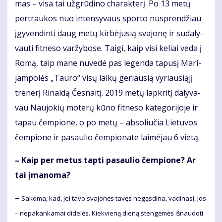
mas – vi­sa tai už­grū­di­no cha­rak­te­rį. Po 13 me­tų
per­trau­kos nuo in­ten­sy­vaus spor­to nu­spren­džiau
įgy­ven­din­ti daug me­tų kir­bė­ju­sią sva­jo­nę ir su­da­ly­
vau­ti fit­ne­so var­žy­bo­se. Tai­gi, kaip vi­si ke­liai ve­da į
Ro­mą, taip ma­ne nu­ve­dė pas le­gen­da ta­pu­sį Ma­ri­
jam­po­lės „Tau­ro“ vi­sų lai­kų ge­riau­sią vy­riau­si­ą­jį
tre­ne­rį Ri­nal­dą Čes­nai­tį. 2019 me­tų lap­kri­tį da­ly­va­
vau Nau­jo­kių mo­te­rų kū­no fit­ne­so ka­te­go­ri­jo­je ir
ta­pau čem­pio­ne, o po me­tų – ab­so­liu­čia Lie­tu­vos
čem­pio­ne ir pa­sau­lio čem­pio­na­te lai­mė­jau 6 vie­tą.
– Kaip per me­tus tap­ti pa­sau­lio čem­pio­ne? Ar
tai įma­no­ma?
–
Sa­ko­ma, kad, jei ta­vo sva­jo­nės ta­vęs ne­gąs­di­na, va­di­na­si, jos
– ne­pa­kan­ka­mai di­de­lės. Kiek­vie­ną die­ną sten­gė­mės iš­nau­do­ti