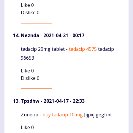
Like
0
Dislike
0
Neznda
- 2021-04-21 - 00:17
tadacip 20mg tablet -
tadacip 4575
tadacip
Komentaras
96653
Like
0
Dislike
0
Tpsdhw
- 2021-04-17 - 22:33
Zuneop -
buy tadacip 10 mg
Jijpxj gegfmt
Komentaras
Like
0