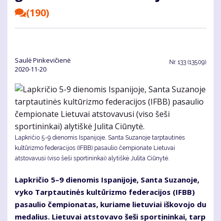
(190)
Saulė Pinkevičienė
Nr.
133 (13509)
2020-11-20
Lapkričio 5-9 dienomis Ispanijoje, Santa Suzanoje tarptautinės
kultūrizmo federacijos (IFBB) pasaulio čempionate Lietuvai
atstovavusi (viso šeši sportininkai) alytiškė Julita Ciūnytė.
Lap­kri­čio 5–9 die­no­mis Is­pa­ni­jo­je, San­ta Su­za­no­je,
vy­ko Tarp­tau­ti­nės kul­tū­riz­mo fe­de­ra­ci­jos (IFBB)
pa­sau­lio čem­pio­na­tas, ku­ria­me lie­tu­viai iš­ko­vo­jo du
me­da­lius. Lie­tu­vai at­sto­va­vo še­ši spor­ti­nin­kai, tarp