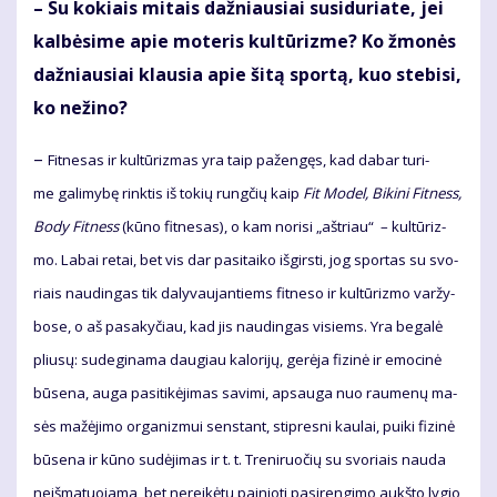
– Su ko­kiais mi­tais daž­niau­siai su­si­du­ria­te, jei
kal­bė­si­me apie mo­te­ris kul­tū­riz­me? Ko žmo­nės
daž­niau­siai klau­sia apie ši­tą spor­tą, kuo ste­bi­si,
ko ne­ži­no?
–
Fit­ne­sas ir kul­tū­riz­mas yra taip pa­žen­gęs, kad da­bar tu­ri­
me ga­li­my­bę rink­tis iš to­kių rung­čių kaip
Fit Mo­del, Bi­ki­ni Fit­ness,
Bo­dy Fit­ness
(kū­no fit­ne­sas), o kam no­ri­si „ašt­riau“ – kul­tū­riz­
mo. La­bai re­tai, bet vis dar pa­si­tai­ko iš­girs­ti, jog spor­tas su svo­
riais nau­din­gas tik da­ly­vau­jan­tiems fit­ne­so ir kul­tū­riz­mo var­žy­
bo­se, o aš pa­sa­ky­čiau, kad jis nau­din­gas vi­siems. Yra be­ga­lė
pliu­sų: su­de­gi­na­ma dau­giau ka­lo­ri­jų, ge­rė­ja fi­zi­nė ir emo­ci­nė
bū­se­na, au­ga pa­si­ti­kė­ji­mas sa­vi­mi, ap­sau­ga nuo rau­me­nų ma­
sės ma­žė­ji­mo or­ga­niz­mui sens­tant, stip­res­ni kau­lai, pui­ki fi­zi­nė
bū­se­na ir kū­no su­dė­ji­mas ir t. t. Tre­ni­ruo­čių su svo­riais nau­da
ne­iš­ma­tuo­ja­ma, bet ne­rei­kė­tų pai­nio­ti pa­si­ren­gi­mo aukš­to ly­gio