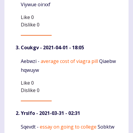
Viywue oirxxf
Like
0
Dislike
0
Coukgv
- 2021-04-01 - 18:05
Aebwzi -
average cost of viagra pill
Qiaebw
Komentaras
hqwuyw
Like
0
Dislike
0
Yrslfo
- 2021-03-31 - 02:31
Sqevdt -
essay on going to college
Sobktw
Komentaras