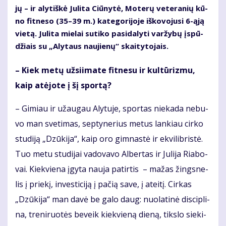
jų – ir aly­tiš­kė Ju­li­ta Ciū­ny­tė, Mo­te­rų ve­te­ra­nių kū­
no fit­ne­so (35–39 m.) ka­te­go­ri­jo­je iš­ko­vo­ju­si 6-ąją
vie­tą. Ju­li­ta mie­lai su­ti­ko pa­si­da­ly­ti var­žy­bų įspū­
džiais su „Aly­taus nau­jie­nų“ skai­ty­to­jais.
– Kiek me­tų už­si­i­ma­te fit­ne­su ir kul­tū­riz­mu,
kaip at­ėjo­te į šį spor­tą?
– Gi­miau ir už­au­gau Aly­tu­je, spor­tas nie­ka­da ne­bu­
vo man sve­ti­mas, sep­ty­ne­rius me­tus lan­kiau cir­ko
stu­di­ją „Dzū­ki­ja“, kaip oro gim­nas­tė ir ek­vi­lib­ris­tė.
Tuo me­tu stu­di­jai va­do­va­vo Al­ber­tas ir Ju­li­ja Ria­bo­
vai. Kiek­vie­na įgy­ta nau­ja pa­tir­tis – ma­žas žings­ne­
lis į prie­kį, in­ves­ti­ci­ją į pa­čią sa­ve, į at­ei­tį. Cir­kas
„Dzū­ki­ja“ man da­vė be ga­lo daug: nuo­la­ti­nė dis­cip­li­
na, tre­ni­ruo­tės be­veik kiek­vie­ną die­ną, tiks­lo sie­ki­