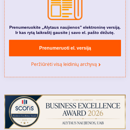
Prenumeruokite „Alytaus naujienos” elektroninę versiją.
Ir kas rytą laikraštį gausite į savo el. pašto dėžutę.
Prenumeruoti el. versiją
Peržiūrėti visą leidinių archyvą