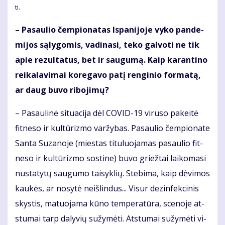
ti.
– Pa­sau­lio čem­pio­na­tas Is­pa­ni­jo­je vy­ko pan­de­
mi­jos są­ly­go­mis, va­di­na­si, te­ko gal­vo­ti ne tik
apie re­zul­ta­tus, bet ir sau­gu­mą. Kaip ka­ran­ti­no
rei­ka­la­vi­mai ko­re­ga­vo pa­tį ren­gi­nio for­ma­tą,
ar daug bu­vo ri­bo­ji­mų?
– Pa­sau­li­nė si­tu­a­ci­ja dėl CO­VID-19 vi­ru­so pa­kei­tė
fit­ne­so ir kul­tū­riz­mo var­žy­bas. Pa­sau­lio čem­pio­na­te
San­ta Su­za­no­je (mies­tas ti­tu­luo­ja­mas pa­sau­lio fit­
ne­so ir kul­tū­riz­mo sos­ti­ne) bu­vo griež­tai lai­ko­ma­si
nu­sta­ty­tų sau­gu­mo tai­syk­lių. Ste­bi­ma, kaip dė­vi­mos
kau­kės, ar no­sy­tė ne­iš­lin­dus... Vi­sur dez­in­fek­ci­nis
skys­tis, ma­tuo­ja­ma kū­no tem­pe­ra­tū­ra, sce­no­je at­
stu­mai tarp da­ly­vių su­žy­mė­ti. At­stu­mai su­žy­mė­ti vi­