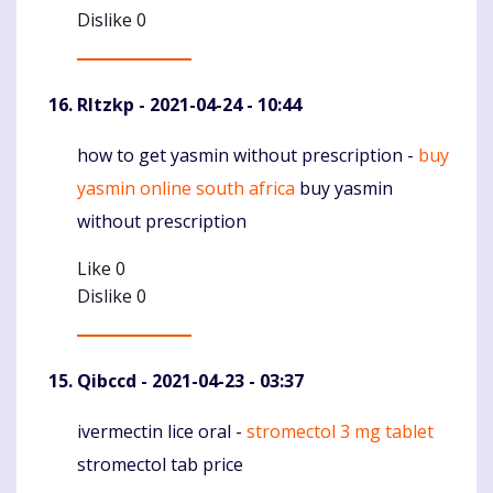
Dislike
0
Rltzkp
- 2021-04-24 - 10:44
how to get yasmin without prescription -
buy
Komentaras
yasmin online south africa
buy yasmin
without prescription
Like
0
Dislike
0
Qibccd
- 2021-04-23 - 03:37
ivermectin lice oral -
stromectol 3 mg tablet
Komentaras
stromectol tab price