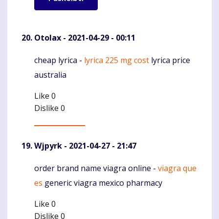
Otolax
- 2021-04-29 - 00:11
cheap lyrica -
lyrica 225 mg cost
lyrica price
Komentaras
australia
Like
0
Dislike
0
Wjpyrk
- 2021-04-27 - 21:47
order brand name viagra online -
viagra que
Komentaras
es
generic viagra mexico pharmacy
Like
0
Dislike
0