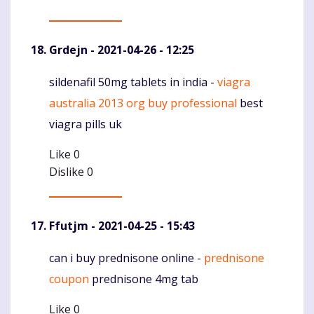
Grdejn
- 2021-04-26 - 12:25
sildenafil 50mg tablets in india -
viagra
Komentaras
australia 2013 org buy professional
best
viagra pills uk
Like
0
Dislike
0
Ffutjm
- 2021-04-25 - 15:43
can i buy prednisone online -
prednisone
Komentaras
coupon
prednisone 4mg tab
Like
0