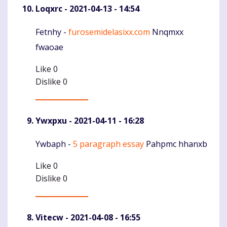
Loqxrc
- 2021-04-13 - 14:54
Fetnhy -
furosemidelasixx.com
Nnqmxx
Komentaras
fwaoae
Like
0
Dislike
0
Ywxpxu
- 2021-04-11 - 16:28
Ywbaph -
5 paragraph essay
Pahpmc hhanxb
Komentaras
Like
0
Dislike
0
Vitecw
- 2021-04-08 - 16:55