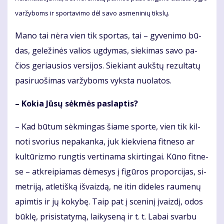
var­žy­boms ir spor­ta­vi­mo dėl sa­vo as­me­ni­nių tiks­lų.
Ma­no tai nė­ra vien tik spor­tas, tai – gy­ve­ni­mo bū­
das, ge­le­ži­nės va­lios ug­dy­mas, sie­ki­mas sa­vo pa­
čios ge­riau­sios ver­si­jos. Sie­kiant aukš­tų re­zul­ta­tų
pa­si­ruo­ši­mas var­žy­boms vyks­ta nuo­la­tos.
– Ko­kia Jū­sų sėk­mės pa­slap­tis?
– Kad bū­tum sėk­min­gas šia­me spor­te, vien tik kil­
no­ti svo­rius ne­pa­kan­ka, juk kiek­vie­na fit­ne­so ar
kul­tū­riz­mo rung­tis ver­ti­na­ma skir­tin­gai. Kū­no fit­ne­
se – at­krei­pia­mas dė­me­sys į fi­gū­ros pro­por­ci­jas, si­
met­ri­ją, at­le­tiš­ką iš­vaiz­dą, ne itin di­de­les rau­me­nų
ap­im­tis ir jų ko­ky­bę. Taip pat į sce­ni­nį įvaiz­dį, odos
būk­lę, pri­sis­ta­ty­mą, lai­ky­se­ną ir t. t. La­bai svar­bu