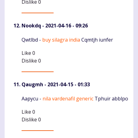
Dislike
0
Nookdq
- 2021-04-16 - 09:26
Qwtlbd -
buy silagra india
Cqmtjh iunfer
Komentaras
Like
0
Dislike
0
Qaugmh
- 2021-04-15 - 01:33
Aapycu -
nila vardenafil generic
Tphuir abblpo
Komentaras
Like
0
Dislike
0