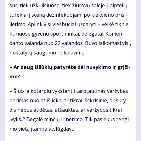
sur, tiek už­ku­li­siuo­se, tiek žiū­ro­vų sa­lė­je. Laip­te­lių
tu­rėk­lai į sce­ną dez­in­fe­kuo­ja­mi po kiek­vie­no pri­si­
lie­ti­mo. Ap­link vi­si vieš­bu­čiai už­da­ry­ti – vei­kė tik tie,
ku­riuo­se gy­ve­no spor­ti­nin­kai, de­le­ga­tai. Ko­men­
dan­to va­lan­da nuo 22 va­lan­dos. Bu­vo lai­ko­ma­si vi­sų
nu­sta­ty­tų sau­gu­mo rei­ka­la­vi­mų.
– Ar daug iš­šū­kių pa­ty­rė­te dėl nu­vy­ki­mo ir grį­ži­
mo?
– Šiuo lai­ko­tar­piu vyks­tant į tarp­tau­ti­nes var­žy­bas
ne­ri­mas nuo­lat iš­lie­ka: ar tik­rai iš­skri­si­me, ar skry­
dis ne­bus ati­dė­tas, at­šauk­tas, ar var­žy­bos tik­rai
įvyks..? Be­ga­lė min­čių ir ne­ri­mo. Tik pa­sie­kus ren­gi­
nio vie­tą įtam­pa at­slūg­da­vo.