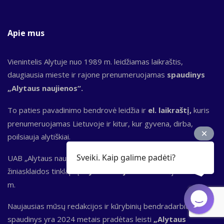
Apie mus
Vienintelis Alytuje nuo 1989 m. leidžiamas laikraštis,
daugiausia mieste ir rajone prenumeruojamas
spaudinys
„Alytaus naujienos“.
To paties pavadinimo bendrovė leidžia ir
el. laikraštį,
kuris
prenumeruojamas Lietuvoje ir kitur, kur gyvena, dirba,
poilsiauja alytiškiai.
Sveiki. Kaip galime padėti?
UAB „Alytaus naujienos“ yra ir Dzūkijoje vieno populiariausių
žiniasklaidos tinklapių
Alytausnaujienos.lt
leidėja nuo 2000
m.
Naujausias mūsų redakcijos ir kūrybinių bendradarbių
spaudinys yra 2024 metais pradėtas leisti
„Alytaus