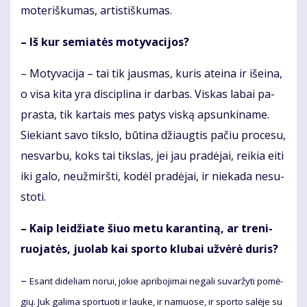
mo­te­riš­ku­mas, ar­tis­tiš­ku­mas.
– Iš kur se­mia­tės mo­ty­va­ci­jos?
– Mo­ty­va­ci­ja – tai tik jaus­mas, ku­ris at­ei­na ir iš­ei­na,
o vi­sa ki­ta yra dis­cip­li­na ir dar­bas. Vis­kas la­bai pa­
pras­ta, tik kar­tais mes pa­tys vis­ką ap­sun­ki­na­me.
Sie­kiant sa­vo tiks­lo, bū­ti­na džiaug­tis pa­čiu pro­ce­su,
ne­svar­bu, koks tai tiks­las, jei jau pra­dė­jai, rei­kia ei­ti
iki ga­lo, ne­už­mirš­ti, ko­dėl pra­dė­jai, ir nie­ka­da ne­su­
sto­ti.
– Kaip lei­džia­te šiuo me­tu ka­ran­ti­ną, ar tre­ni­
ruo­ja­tės, juo­lab kai spor­to klu­bai už­vė­rė du­ris?
–
Esant di­de­liam no­rui, jo­kie ap­ri­bo­ji­mai ne­ga­li su­var­žy­ti po­mė­
gių. Juk ga­li­ma spor­tuo­ti ir lau­ke, ir na­muo­se, ir spor­to sa­lė­je su