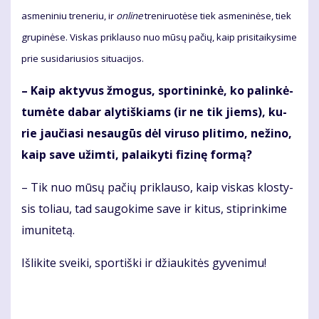
as­me­ni­niu tre­ne­riu, ir
on­li­ne
tre­ni­ruo­tė­se tiek as­me­ni­nė­se, tiek
gru­pi­nė­se. Vis­kas pri­klau­so nuo mū­sų pa­čių, kaip pri­si­tai­ky­si­me
prie su­si­da­riu­sios si­tu­a­ci­jos.
– Kaip ak­ty­vus žmo­gus, spor­ti­nin­kė, ko pa­lin­kė­
tu­mė­te da­bar aly­tiš­kiams (ir ne tik jiems), ku­
rie jau­čia­si ne­sau­gūs dėl vi­ru­so pli­ti­mo, ne­ži­no,
kaip sa­ve už­im­ti, pa­lai­ky­ti fi­zi­nę for­mą?
– Tik nuo mū­sų pa­čių pri­klau­so, kaip vis­kas klos­ty­
sis to­liau, tad sau­go­ki­me sa­ve ir ki­tus, stip­rin­ki­me
imu­ni­te­tą.
Iš­li­ki­te svei­ki, spor­tiš­ki ir džiau­ki­tės gy­ve­ni­mu!