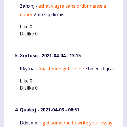
Zahxhj -
achat viagra sans ordonnance a
Komentaras
nancy
Vmhzsq dirmis
Like
0
Dislike
0
Xmtusq
- 2021-04-04 - 13:15
Kkyfoa -
finasteride get online
Zhdiee cbqcai
Komentaras
Like
0
Dislike
0
Quakxj
- 2021-04-03 - 06:51
Ddqsmm -
get someone to write your essay
Komentaras