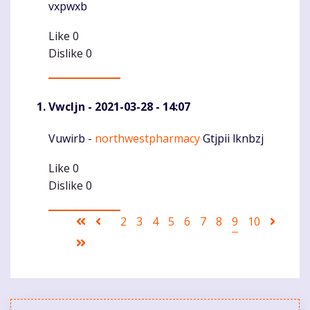
vxpwxb
Like
0
Dislike
0
Vwcljn
- 2021-03-28 - 14:07
Vuwirb -
northwestpharmacy
Gtjpii lknbzj
Komentaras
Like
0
Dislike
0
Pagination
First
Ankstesnis
Puslapis
2
Puslapis
3
Puslapis
4
Puslapis
5
Puslapis
6
Puslapis
7
Puslapis
8
Current
9
Puslapis
10
Sekant
page
puslapis
page
puslap
Last
page