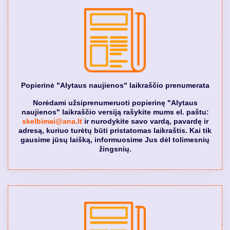
Popierinė "Alytaus naujienos" laikraščio prenumerata
Norėdami užsiprenumeruoti popierinę "Alytaus
naujienos" laikraščio versiją rašykite mums el. paštu:
skelbimai@ana.lt
ir nurodykite savo vardą, pavardę ir
adresą, kuriuo turėtų būti pristatomas laikraštis. Kai tik
gausime jūsų laišką, informuosime Jus dėl tolimesnių
žingsnių.