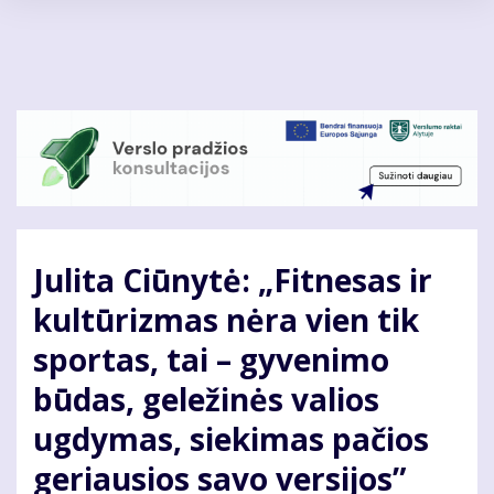
Pereiti
į
pagrindinį
turinį
Julita Ciūnytė: „Fitnesas ir
kultūrizmas nėra vien tik
sportas, tai – gyvenimo
būdas, geležinės valios
ugdymas, siekimas pačios
geriausios savo versijos”