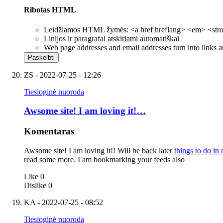
Ribotas HTML
Leidžiamos HTML žymės: <a href hreflang> <em> <strong
Linijos ir paragrafai atskiriami automatiškai
Web page addresses and email addresses turn into links a
ZS
- 2022-07-25 - 12:26
Tiesioginė nuoroda
Awsome site! I am loving it!…
Komentaras
Awsome site! I am loving it!! Will be back later
things to do i
read some more. I am bookmarking your feeds also
Like
0
Dislike
0
KA
- 2022-07-25 - 08:52
Tiesioginė nuoroda