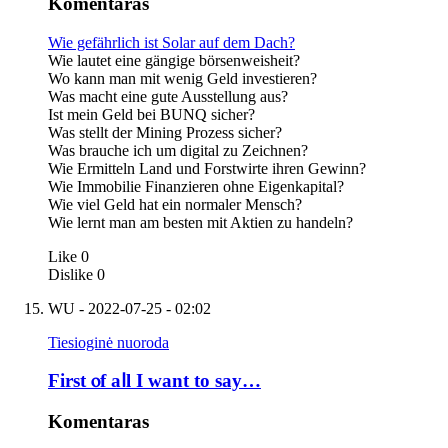
Komentaras
Wie gefährlich ist Solar auf dem Dach?
Wie lautet eine gängige börsenweisheit?
Wo kann man mit wenig Geld investieren?
Was macht eine gute Ausstellung aus?
Ist mein Geld bei BUNQ sicher?
Was stellt der Mining Prozess sicher?
Was brauche ich um digital zu Zeichnen?
Wie Ermitteln Land und Forstwirte ihren Gewinn?
Wie Immobilie Finanzieren ohne Eigenkapital?
Wie viel Geld hat ein normaler Mensch?
Wie lernt man am besten mit Aktien zu handeln?
Like
0
Dislike
0
WU
- 2022-07-25 - 02:02
Tiesioginė nuoroda
Ϝirst ⲟf aⅼl I want to say…
Komentaras