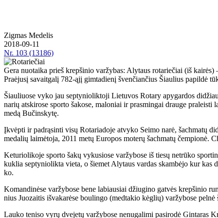
Zig­mas Me­de­lis
2018-09-11
Nr.
103 (13186)
Gera nuotaika prieš krepšinio varžybas: Alytaus rotariečiai (iš kairės) – 
Pra­ėju­sį sa­vait­ga­lį 782-ąjį gim­ta­die­nį šven­čian­čius Šiau­lius pa­pil­dė tūks­
Šiau­liuo­se vy­ko jau sep­ty­nio­lik­to­ji Lie­tu­vos Ro­ta­ry apy­gar­dos di­džiau
na­rių at­ski­ro­se spor­to ša­ko­se, ma­lo­niai ir pra­smin­gai drau­ge pra­leis­t
me­dą Bu­čins­ky­tę.
Įkvėp­ti ir pa­drą­sin­ti vi­sų Ro­ta­ria­do­je at­vy­ko Sei­mo na­rė, šach­ma­t
me­da­lių lai­mė­to­ja, 2011 me­tų Eu­ro­pos mo­te­rų šach­ma­tų čem­pio­nė. Chai
Ke­tu­rio­li­ko­je spor­to ša­kų vy­ku­sio­se var­žy­bo­se iš tie­sų ne­trū­ko spor­t
kuk­lia sep­ty­nio­lik­ta vie­ta, o šie­met Aly­taus var­das skam­bė­jo kur kas 
ko.
Ko­man­di­nė­se var­žy­bo­se be­ne la­biau­siai džiu­gi­no gat­vės krep­ši­nio rung
nius Juo­zai­tis iš­va­ka­rė­se bou­lin­go (med­ta­kio kėg­lių) var­žy­bo­se pel­nė 
Lau­ko te­ni­so vy­rų dve­je­tų var­žy­bo­se ne­nu­ga­li­mi pa­si­ro­dė Gin­ta­ras Kr