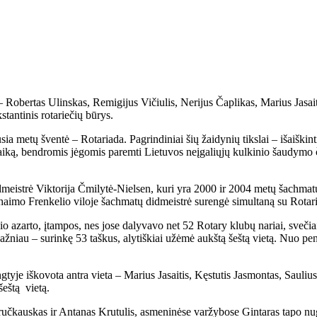
Robertas Ulinskas, Remigijus Vičiulis, Nerijus Čaplikas, Marius Jasaitis ir
tan­ti­nis ro­ta­rie­čių bū­rys.
­sia me­tų šven­tė – Ro­ta­ria­da. Pa­grin­di­niai šių žai­dy­nių tiks­lai – iš­aiš­ki
i lai­ką, ben­dro­mis jė­go­mis pa­rem­ti Lie­tu­vos ne­įga­lių­jų kul­ki­nio šau­dy­m
ų did­meist­rė Vik­to­ri­ja Čmi­ly­tė-Niel­sen, ku­ri yra 2000 ir 2004 me­tų šach­m
­mo Fren­ke­lio vi­lo­je šach­ma­tų did­meist­rė su­ren­gė si­mul­ta­ną su Ro­ta­ri
i­nio azar­to, įtam­pos, nes jo­se da­ly­va­vo net 52 Ro­ta­ry klu­bų na­riai, sve­čiai
daž­niau – su­rin­kę 53 taš­kus, aly­tiš­kiai už­ėmė aukš­tą šeš­tą vie­tą. Nuo pe
­ty­je iš­ko­vo­ta an­tra vie­ta – Ma­rius Ja­sai­tis, Kęs­tu­tis Jas­mon­tas, Sau­liu
šeš­tą vie­tą.
uč­kaus­kas ir An­ta­nas Kru­tu­lis, as­me­ni­nė­se var­žy­bo­se Gin­ta­ras ta­po nu­ga