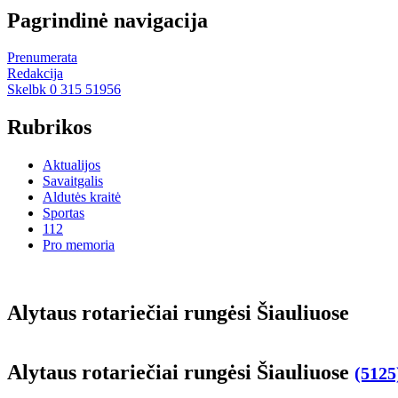
Pagrindinė navigacija
Prenumerata
Redakcija
Skelbk 0 315 51956
Rubrikos
Aktualijos
Savaitgalis
Aldutės kraitė
Sportas
112
Pro memoria
Aly­taus ro­ta­rie­čiai run­gė­si Šiau­liuo­se
Aly­taus ro­ta­rie­čiai run­gė­si Šiau­liuo­se
(5125