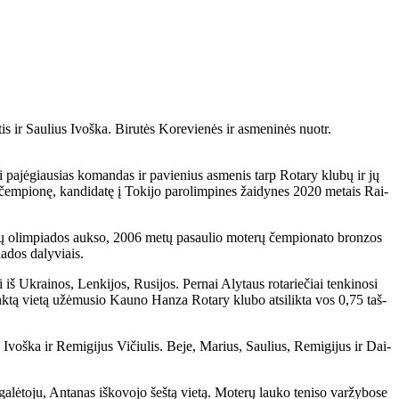
 Saulius Ivoška. Bi­ru­tės Ko­re­vie­nės ir as­me­ni­nės nuotr.
n­ti pa­jė­giau­sias ko­man­das ir pa­vie­nius as­me­nis tarp Ro­ta­ry klu­bų ir jų
o čem­pio­nę, kan­di­da­tę į To­ki­jo pa­ro­lim­pi­nes žai­dy­nes 2020 me­tais Rai­
a­tų olim­pia­dos auk­so, 2006 me­tų pa­sau­lio mo­te­rų čem­pio­na­to bron­zos
a­dos da­ly­viais.
 iš Uk­rai­nos, Len­ki­jos, Ru­si­jos. Per­nai Aly­taus ro­ta­rie­čiai ten­ki­no­si
nk­tą vie­tą už­ėmu­sio Kau­no Han­za Ro­ta­ry klu­bo at­si­lik­ta vos 0,75 taš­
s Ivoš­ka ir Re­mi­gi­jus Vi­čiu­lis. Be­je, Ma­rius, Sau­lius, Re­mi­gi­jus ir Dai­
­lė­to­ju, An­ta­nas iš­ko­vo­jo šeš­tą vie­tą. Mo­te­rų lau­ko te­ni­so var­žy­bo­se