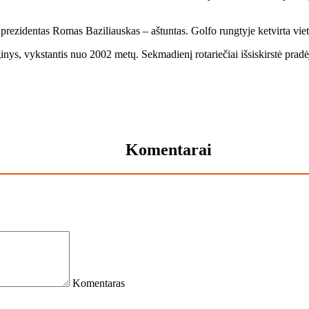
re­zi­den­tas Ro­mas Ba­zi­liaus­kas – aš­tun­tas. Gol­fo rung­ty­je ket­vir­ta vie­ta
­nys, vyks­tan­tis nuo 2002 me­tų. Sek­ma­die­nį ro­ta­rie­čiai iš­si­skirs­tė pra­dė­
Komentarai
Komentaras