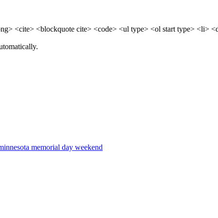
> <cite> <blockquote cite> <code> <ul type> <ol start type> <li> <
utomatically.
n minnesota memorial day weekend