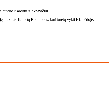
 ati­te­ko Ka­ro­liui Alek­na­vi­čiui.
ję lauk­ti 2019 me­tų Ro­ta­ria­dos, ku­ri tu­rė­tų vyk­ti Klai­pė­do­je.