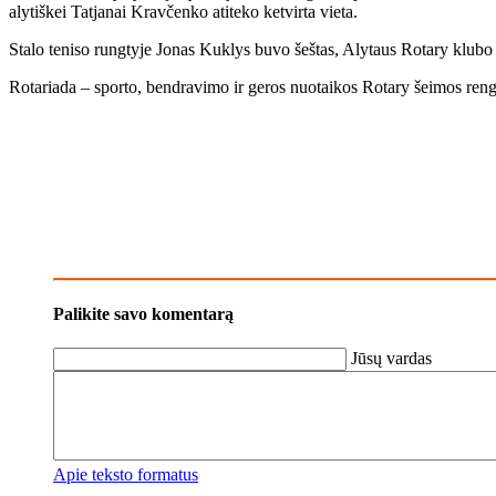
aly­tiš­kei Tat­ja­nai Krav­čen­ko ati­te­ko ket­vir­ta vie­ta.
Sta­lo te­ni­so rung­ty­je Jo­nas Kuk­lys bu­vo šeš­tas, Aly­taus Ro­ta­ry klu­bo p
Ro­ta­ria­da – spor­to, ben­dra­vi­mo ir ge­ros nuo­tai­kos Ro­ta­ry šei­mos ren­gi
Palikite savo komentarą
Jūsų vardas
Apie teksto formatus