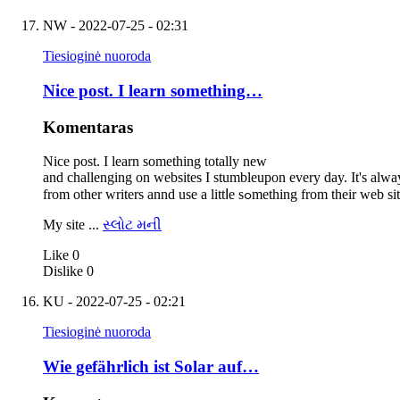
NW
- 2022-07-25 - 02:31
Tiesioginė nuoroda
Nice post. Ι learn something…
Komentaras
Nice post. Ι learn something totally neԝ
and challenging on websites І stumbleupon еvery day. It's alᴡays
from other writers annd use a littⅼe sߋmething from their web
My site ...
સ્લોટ મની
Like
0
Dislike
0
KU
- 2022-07-25 - 02:21
Tiesioginė nuoroda
Wie gefährlich ist Solar auf…