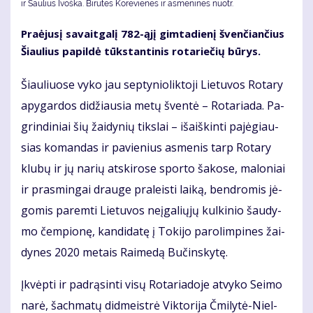
ir Saulius Ivoška. Bi­ru­tės Ko­re­vie­nės ir as­me­ni­nės nuotr.
Pra­ėju­sį sa­vait­ga­lį 782-ąjį gim­ta­die­nį šven­čian­čius
Šiau­lius pa­pil­dė tūks­tan­ti­nis ro­ta­rie­čių bū­rys.
Šiau­liuo­se vy­ko jau sep­ty­nio­lik­to­ji Lie­tu­vos Ro­ta­ry
apy­gar­dos di­džiau­sia me­tų šven­tė – Ro­ta­ria­da. Pa­
grin­di­niai šių žai­dy­nių tiks­lai – iš­aiš­kin­ti pa­jė­giau­
sias ko­man­das ir pa­vie­nius as­me­nis tarp Ro­ta­ry
klu­bų ir jų na­rių at­ski­ro­se spor­to ša­ko­se, ma­lo­niai
ir pra­smin­gai drau­ge pra­leis­ti lai­ką, ben­dro­mis jė­
go­mis pa­rem­ti Lie­tu­vos ne­įga­lių­jų kul­ki­nio šau­dy­
mo čem­pio­nę, kan­di­da­tę į To­ki­jo pa­ro­lim­pi­nes žai­
dy­nes 2020 me­tais Rai­me­dą Bu­čins­ky­tę.
Įkvėp­ti ir pa­drą­sin­ti vi­sų Ro­ta­ria­do­je at­vy­ko Sei­mo
na­rė, šach­ma­tų did­meist­rė Vik­to­ri­ja Čmi­ly­tė-Niel­