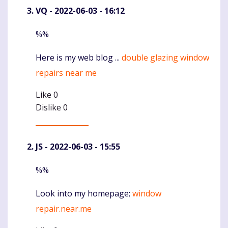
VQ
- 2022-06-03 - 16:12
%%
Komentaras
Here is my web blog ...
double glazing window
repairs near me
Like
0
Dislike
0
JS
- 2022-06-03 - 15:55
%%
Komentaras
Look into my homepage;
window
repair.near.me