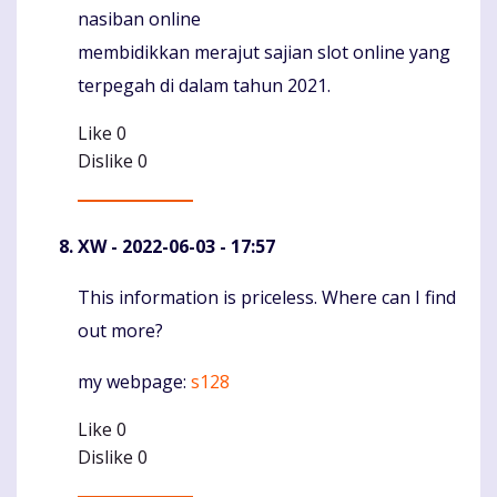
nasiban online
membidikkan merajut sajian slot online yang
terpegah di dalam tahun 2021.
Like
0
Dislike
0
XW
- 2022-06-03 - 17:57
This information is priceless. Where can I find
Komentaras
out more?
my webpage:
s128
Like
0
Dislike
0