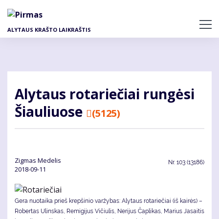
Pereiti
į
pagrindinį
ALYTAUS KRAŠTO LAIKRAŠTIS
turinį
Aly­taus ro­ta­rie­čiai run­gė­si
Šiau­liuo­se
(5125)
Zig­mas Me­de­lis
Nr.
103 (13186)
2018-09-11
Gera nuotaika prieš krepšinio varžybas: Alytaus rotariečiai (iš kairės) –
Robertas Ulinskas, Remigijus Vičiulis, Nerijus Čaplikas, Marius Jasaitis