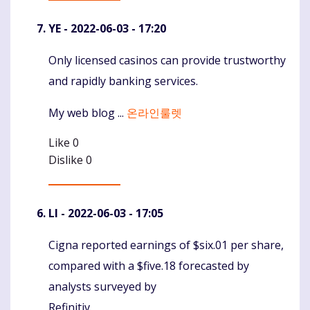
YE
- 2022-06-03 - 17:20
Only licensed casinos can provide trustworthy
Komentaras
and rapidly banking services.
My web blog ...
온라인룰렛
Like
0
Dislike
0
LI
- 2022-06-03 - 17:05
Cigna reported earnings of $six.01 per share,
Komentaras
compared with a $five.18 forecasted by
analysts surveyed by
Refinitiv.