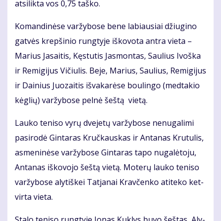
at­si­lik­ta vos 0,75 taš­ko.
Ko­man­di­nė­se var­žy­bo­se be­ne la­biau­siai džiu­gi­no
gat­vės krep­ši­nio rung­ty­je iš­ko­vo­ta an­tra vie­ta –
Ma­rius Ja­sai­tis, Kęs­tu­tis Jas­mon­tas, Sau­lius Ivoš­ka
ir Re­mi­gi­jus Vi­čiu­lis. Be­je, Ma­rius, Sau­lius, Re­mi­gi­jus
ir Dai­nius Juo­zai­tis iš­va­ka­rė­se bou­lin­go (med­ta­kio
kėg­lių) var­žy­bo­se pel­nė šeš­tą vie­tą.
Lau­ko te­ni­so vy­rų dve­je­tų var­žy­bo­se ne­nu­ga­li­mi
pa­si­ro­dė Gin­ta­ras Kruč­kaus­kas ir An­ta­nas Kru­tu­lis,
as­me­ni­nė­se var­žy­bo­se Gin­ta­ras ta­po nu­ga­lė­to­ju,
An­ta­nas iš­ko­vo­jo šeš­tą vie­tą. Mo­te­rų lau­ko te­ni­so
var­žy­bo­se aly­tiš­kei Tat­ja­nai Krav­čen­ko ati­te­ko ket­
vir­ta vie­ta.
Sta­lo te­ni­so rung­ty­je Jo­nas Kuk­lys bu­vo šeš­tas, Aly­