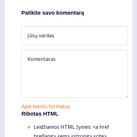
Palikite savo komentarą
Jūsų vardas
Komentaras
Apie teksto formatus
Ribotas HTML
Leidžiamos HTML žymės: <a href
hreflang> <em> <strong> <cite>