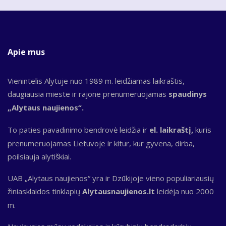
Apie mus
Vienintelis Alytuje nuo 1989 m. leidžiamas laikraštis,
daugiausia mieste ir rajone prenumeruojamas
spaudinys
„Alytaus naujienos“.
To paties pavadinimo bendrovė leidžia ir
el. laikraštį,
kuris
prenumeruojamas Lietuvoje ir kitur, kur gyvena, dirba,
poilsiauja alytiškiai.
UAB „Alytaus naujienos“ yra ir Dzūkijoje vieno populiariausių
žiniasklaidos tinklapių
Alytausnaujienos.lt
leidėja nuo 2000
m.