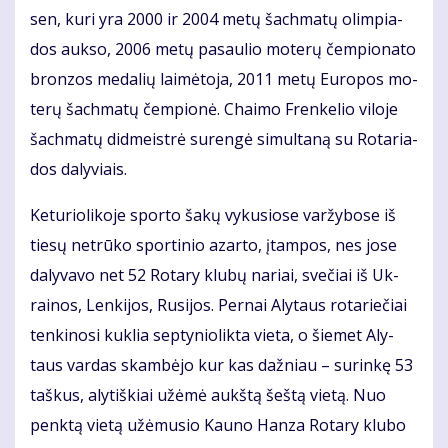
sen, ku­ri yra 2000 ir 2004 me­tų šach­ma­tų olim­pia­
dos auk­so, 2006 me­tų pa­sau­lio mo­te­rų čem­pio­na­to
bron­zos me­da­lių lai­mė­to­ja, 2011 me­tų Eu­ro­pos mo­
te­rų šach­ma­tų čem­pio­nė. Chai­mo Fren­ke­lio vi­lo­je
šach­ma­tų did­meist­rė su­ren­gė si­mul­ta­ną su Ro­ta­ria­
dos da­ly­viais.
Ke­tu­rio­li­ko­je spor­to ša­kų vy­ku­sio­se var­žy­bo­se iš
tie­sų ne­trū­ko spor­ti­nio azar­to, įtam­pos, nes jo­se
da­ly­va­vo net 52 Ro­ta­ry klu­bų na­riai, sve­čiai iš Uk­
rai­nos, Len­ki­jos, Ru­si­jos. Per­nai Aly­taus ro­ta­rie­čiai
ten­ki­no­si kuk­lia sep­ty­nio­lik­ta vie­ta, o šie­met Aly­
taus var­das skam­bė­jo kur kas daž­niau – su­rin­kę 53
taš­kus, aly­tiš­kiai už­ėmė aukš­tą šeš­tą vie­tą. Nuo
penk­tą vie­tą už­ėmu­sio Kau­no Han­za Ro­ta­ry klu­bo