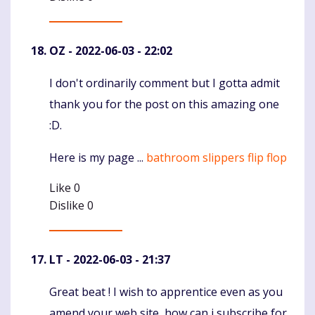
OZ
- 2022-06-03 - 22:02
I don't ordinarily comment but I gotta admit
Komentaras
thank you for the post on this amazing one
:D.
Here is my page ...
bathroom slippers flip flop
Like
0
Dislike
0
LT
- 2022-06-03 - 21:37
Great beat ! I wish to apprentice even as you
Komentaras
amend your web site, how can i subscribe for