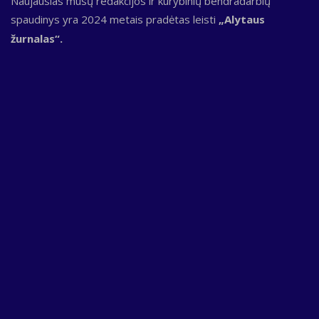
Naujausias mūsų redakcijos ir kūrybinių bendradarbių
spaudinys yra 2024 metais pradėtas leisti
„Alytaus
žurnalas“.