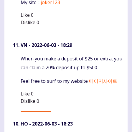
My site ::
joker123
Like
0
Dislike
0
VN
- 2022-06-03 - 18:29
When you make a deposit of $25 or extra, you
Komentaras
can claim a 20% deposit up to $500.
Feel free to surf to my website
메이저사이트
Like
0
Dislike
0
HO
- 2022-06-03 - 18:23