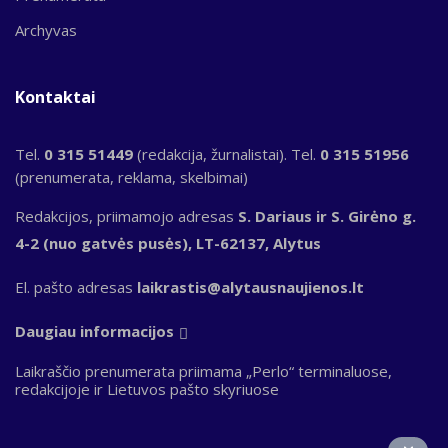
Archyvas
Kontaktai
Tel.
0 315 51449
(redakcija, žurnalistai). Tel.
0 315 51956
(prenumerata, reklama, skelbimai)
Redakcijos, priimamojo adresas
S. Dariaus ir S. Girėno g.
4-2 (nuo gatvės pusės), LT-62137, Alytus
El. pašto adresas
laikrastis@alytausnaujienos.lt
Daugiau informacijos
Laikraščio prenumerata priimama „Perlo“ terminaluose,
redakcijoje ir Lietuvos pašto skyriuose