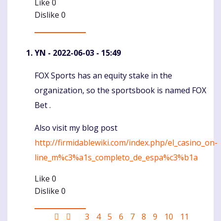
Like
0
Dislike
0
YN
- 2022-06-03 - 15:49
FOX Sports has an equity stake in the
Komentaras
organization, so the sportsbook is named FOX
Bet .
Also visit my blog post
http://firmidablewiki.com/index.php/el_casino_on-
line_m%c3%a1s_completo_de_espa%c3%b1a
Like
0
Dislike
0
Pagination
First
Ankstesnis
Puslapis
3
Puslapis
4
Puslapis
5
Puslapis
6
Current
7
Puslapis
8
Puslapis
9
Puslapis
10
Puslapis
11