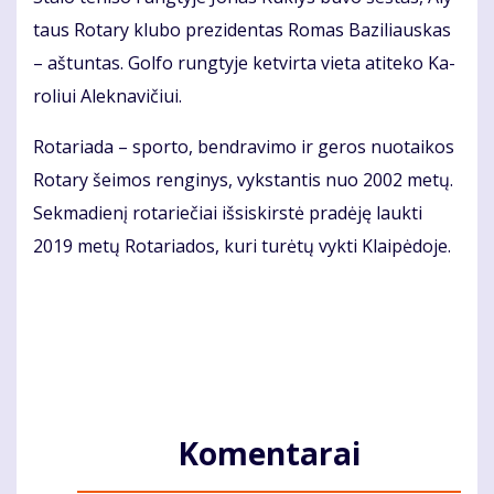
taus Ro­ta­ry klu­bo pre­zi­den­tas Ro­mas Ba­zi­liaus­kas
– aš­tun­tas. Gol­fo rung­ty­je ket­vir­ta vie­ta ati­te­ko Ka­
ro­liui Alek­na­vi­čiui.
Ro­ta­ria­da – spor­to, ben­dra­vi­mo ir ge­ros nuo­tai­kos
Ro­ta­ry šei­mos ren­gi­nys, vyks­tan­tis nuo 2002 me­tų.
Sek­ma­die­nį ro­ta­rie­čiai iš­si­skirs­tė pra­dė­ję lauk­ti
2019 me­tų Ro­ta­ria­dos, ku­ri tu­rė­tų vyk­ti Klai­pė­do­je.
Komentarai