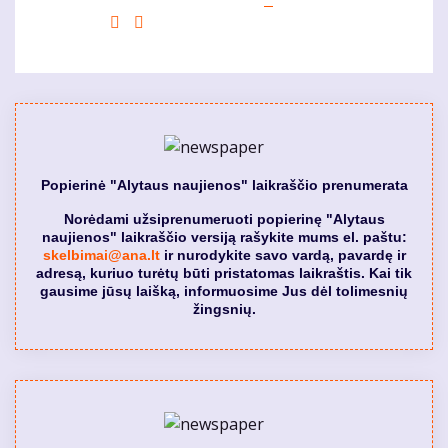
page
puslapis
page
Sekantis
Last
puslapis
page
Popierinė "Alytaus naujienos" laikraščio prenumerata
Norėdami užsiprenumeruoti popierinę "Alytaus
naujienos" laikraščio versiją rašykite mums el. paštu:
skelbimai@ana.lt
ir nurodykite savo vardą, pavardę ir
adresą, kuriuo turėtų būti pristatomas laikraštis. Kai tik
gausime jūsų laišką, informuosime Jus dėl tolimesnių
žingsnių.