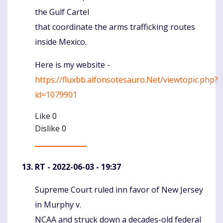
the Gulf Cartel
that coordinate the arms trafficking routes
inside Mexico.
Here is my website -
https://fluxbb.alfonsotesauro.Net/viewtopic.php?
id=1079901
Like
0
Dislike
0
RT
- 2022-06-03 - 19:37
Supreme Court ruled inn favor of New Jersey
Komentaras
in Murphy v.
NCAA and struck down a decades-old federal