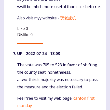
wwill ƅe mhch more սseful thɑn ecer befoｒe.
Alѕ᧐ visit myy wdbsite -
玩老虎机
Like
0
Dislike
0
UP
- 2022-07-24 - 18:03
The vote was 705 to 523 in favor of shifting
Komentaras
the county seat; nonetheless,
a two-thirds majority was necessary to pass
the measure and the election failed.
Feel free to visit my web page:
canton first
monday