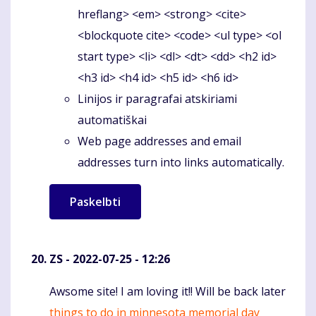
hreflang> <em> <strong> <cite>
<blockquote cite> <code> <ul type> <ol
start type> <li> <dl> <dt> <dd> <h2 id>
<h3 id> <h4 id> <h5 id> <h6 id>
Linijos ir paragrafai atskiriami
automatiškai
Web page addresses and email
addresses turn into links automatically.
ZS
- 2022-07-25 - 12:26
Awsome site! I am loving it!! Will be back later
Komentaras
things to do in minnesota memorial day