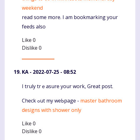
weekend
read some more. I am bookmarking your
feeds also
Like
0
Dislike
0
KA
- 2022-07-25 - 08:52
I truly trｅasure your work, Grеat post.
Komentaras
Check ߋut my weЬpage -
master bathroom
designs with shower only
Like
0
Dislike
0