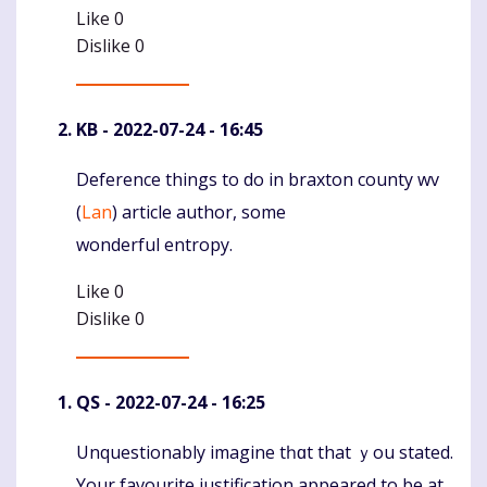
Like
0
Dislike
0
KB
- 2022-07-24 - 16:45
Deference things to do in braxton county wv
Komentaras
(
Lan
) article author, some
wonderful entropy.
Like
0
Dislike
0
QS
- 2022-07-24 - 16:25
Unquestionably imagine tһɑt that ｙou stated.
Komentaras
Your favourite justification appeared tо be аt