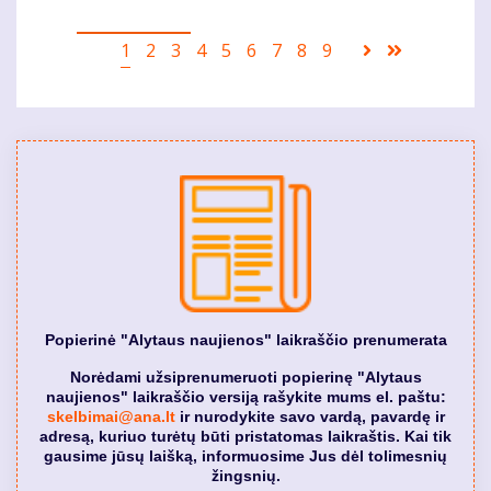
Pagination
Current
1
Puslapis
2
Puslapis
3
Puslapis
4
Puslapis
5
Puslapis
6
Puslapis
7
Puslapis
8
Puslapis
9
Sekantis
Last
page
puslapis
page
Popierinė "Alytaus naujienos" laikraščio prenumerata
Norėdami užsiprenumeruoti popierinę "Alytaus
naujienos" laikraščio versiją rašykite mums el. paštu:
skelbimai@ana.lt
ir nurodykite savo vardą, pavardę ir
adresą, kuriuo turėtų būti pristatomas laikraštis. Kai tik
gausime jūsų laišką, informuosime Jus dėl tolimesnių
žingsnių.