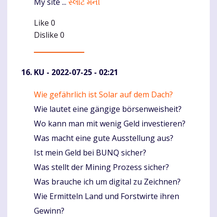
My site ...
સ્લોટ મની
Like
0
Dislike
0
KU
- 2022-07-25 - 02:21
Wie gefährlich ist Solar auf dem Dach?
Komentaras
Wie lautet eine gängige börsenweisheit?
Wo kann man mit wenig Geld investieren?
Was macht eine gute Ausstellung aus?
Ist mein Geld bei BUNQ sicher?
Was stellt der Mining Prozess sicher?
Was brauche ich um digital zu Zeichnen?
Wie Ermitteln Land und Forstwirte ihren
Gewinn?