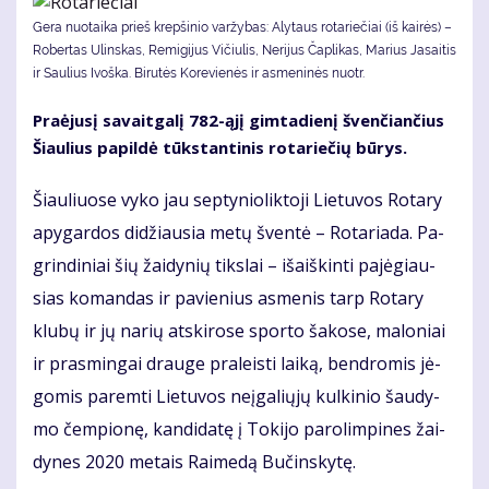
Gera nuotaika prieš krepšinio varžybas: Alytaus rotariečiai (iš kairės) –
Robertas Ulinskas, Remigijus Vičiulis, Nerijus Čaplikas, Marius Jasaitis
ir Saulius Ivoška. Bi­ru­tės Ko­re­vie­nės ir as­me­ni­nės nuotr.
Pra­ėju­sį sa­vait­ga­lį 782-ąjį gim­ta­die­nį šven­čian­čius
Šiau­lius pa­pil­dė tūks­tan­ti­nis ro­ta­rie­čių bū­rys.
Šiau­liuo­se vy­ko jau sep­ty­nio­lik­to­ji Lie­tu­vos Ro­ta­ry
apy­gar­dos di­džiau­sia me­tų šven­tė – Ro­ta­ria­da. Pa­
grin­di­niai šių žai­dy­nių tiks­lai – iš­aiš­kin­ti pa­jė­giau­
sias ko­man­das ir pa­vie­nius as­me­nis tarp Ro­ta­ry
klu­bų ir jų na­rių at­ski­ro­se spor­to ša­ko­se, ma­lo­niai
ir pra­smin­gai drau­ge pra­leis­ti lai­ką, ben­dro­mis jė­
go­mis pa­rem­ti Lie­tu­vos ne­įga­lių­jų kul­ki­nio šau­dy­
mo čem­pio­nę, kan­di­da­tę į To­ki­jo pa­ro­lim­pi­nes žai­
dy­nes 2020 me­tais Rai­me­dą Bu­čins­ky­tę.