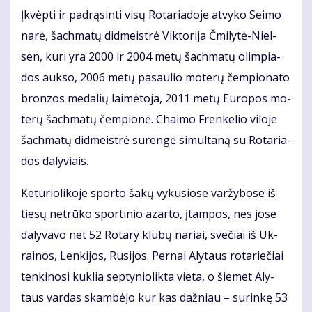
Įkvėp­ti ir pa­drą­sin­ti vi­sų Ro­ta­ria­do­je at­vy­ko Sei­mo
na­rė, šach­ma­tų did­meist­rė Vik­to­ri­ja Čmi­ly­tė-Niel­
sen, ku­ri yra 2000 ir 2004 me­tų šach­ma­tų olim­pia­
dos auk­so, 2006 me­tų pa­sau­lio mo­te­rų čem­pio­na­to
bron­zos me­da­lių lai­mė­to­ja, 2011 me­tų Eu­ro­pos mo­
te­rų šach­ma­tų čem­pio­nė. Chai­mo Fren­ke­lio vi­lo­je
šach­ma­tų did­meist­rė su­ren­gė si­mul­ta­ną su Ro­ta­ria­
dos da­ly­viais.
Ke­tu­rio­li­ko­je spor­to ša­kų vy­ku­sio­se var­žy­bo­se iš
tie­sų ne­trū­ko spor­ti­nio azar­to, įtam­pos, nes jo­se
da­ly­va­vo net 52 Ro­ta­ry klu­bų na­riai, sve­čiai iš Uk­
rai­nos, Len­ki­jos, Ru­si­jos. Per­nai Aly­taus ro­ta­rie­čiai
ten­ki­no­si kuk­lia sep­ty­nio­lik­ta vie­ta, o šie­met Aly­
taus var­das skam­bė­jo kur kas daž­niau – su­rin­kę 53