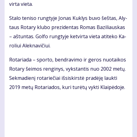
vir­ta vie­ta.
Sta­lo te­ni­so rung­ty­je Jo­nas Kuk­lys bu­vo šeš­tas, Aly­
taus Ro­ta­ry klu­bo pre­zi­den­tas Ro­mas Ba­zi­liaus­kas
– aš­tun­tas. Gol­fo rung­ty­je ket­vir­ta vie­ta ati­te­ko Ka­
ro­liui Alek­na­vi­čiui.
Ro­ta­ria­da – spor­to, ben­dra­vi­mo ir ge­ros nuo­tai­kos
Ro­ta­ry šei­mos ren­gi­nys, vyks­tan­tis nuo 2002 me­tų.
Sek­ma­die­nį ro­ta­rie­čiai iš­si­skirs­tė pra­dė­ję lauk­ti
2019 me­tų Ro­ta­ria­dos, ku­ri tu­rė­tų vyk­ti Klai­pė­do­je.