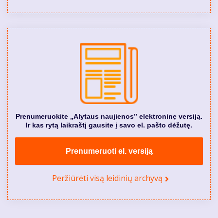
Prenumeruokite „Alytaus naujienos” elektroninę versiją.
Ir kas rytą laikraštį gausite į savo el. pašto dėžutę.
Prenumeruoti el. versiją
Peržiūrėti visą leidinių archyvą