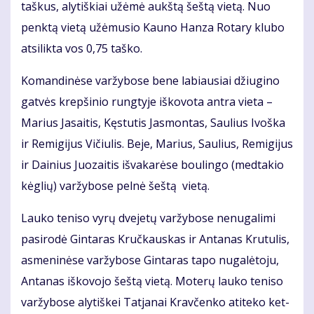
taš­kus, aly­tiš­kiai už­ėmė aukš­tą šeš­tą vie­tą. Nuo
penk­tą vie­tą už­ėmu­sio Kau­no Han­za Ro­ta­ry klu­bo
at­si­lik­ta vos 0,75 taš­ko.
Ko­man­di­nė­se var­žy­bo­se be­ne la­biau­siai džiu­gi­no
gat­vės krep­ši­nio rung­ty­je iš­ko­vo­ta an­tra vie­ta –
Ma­rius Ja­sai­tis, Kęs­tu­tis Jas­mon­tas, Sau­lius Ivoš­ka
ir Re­mi­gi­jus Vi­čiu­lis. Be­je, Ma­rius, Sau­lius, Re­mi­gi­jus
ir Dai­nius Juo­zai­tis iš­va­ka­rė­se bou­lin­go (med­ta­kio
kėg­lių) var­žy­bo­se pel­nė šeš­tą vie­tą.
Lau­ko te­ni­so vy­rų dve­je­tų var­žy­bo­se ne­nu­ga­li­mi
pa­si­ro­dė Gin­ta­ras Kruč­kaus­kas ir An­ta­nas Kru­tu­lis,
as­me­ni­nė­se var­žy­bo­se Gin­ta­ras ta­po nu­ga­lė­to­ju,
An­ta­nas iš­ko­vo­jo šeš­tą vie­tą. Mo­te­rų lau­ko te­ni­so
var­žy­bo­se aly­tiš­kei Tat­ja­nai Krav­čen­ko ati­te­ko ket­