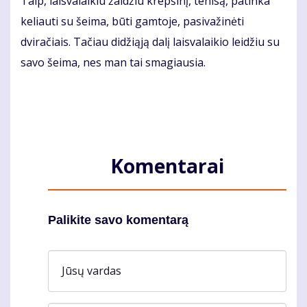
Taip, laisvalaikiu žaidžiu krepšinį, tenisą, patinka
keliauti su šeima, būti gamtoje, pasivažinėti
dviračiais. Tačiau didžiąją dalį laisvalaikio leidžiu su
savo šeima, nes man tai smagiausia.
Komentarai
Palikite savo komentarą
Jūsų vardas