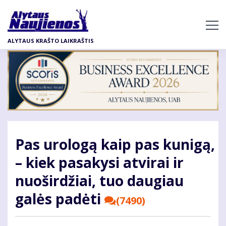
Pereiti
į
pagrindinį
ALYTAUS KRAŠTO LAIKRAŠTIS
turinį
Pas urologą kaip pas kunigą,
– kiek pasakysi atvirai ir
nuoširdžiai, tuo daugiau
galės padėti
(7490)