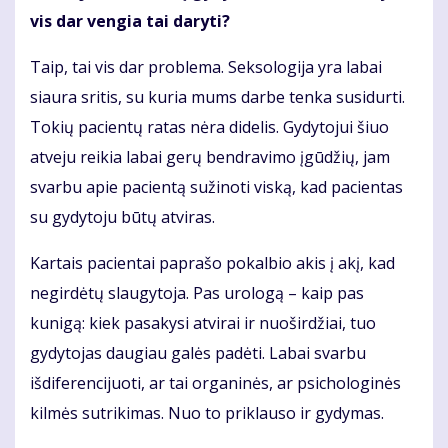
vis dar vengia tai daryti?
Taip, tai vis dar problema. Seksologija yra labai
siaura sritis, su kuria mums darbe tenka susidurti.
Tokių pacientų ratas nėra didelis. Gydytojui šiuo
atveju reikia labai gerų bendravimo įgūdžių, jam
svarbu apie pacientą sužinoti viską, kad pacientas
su gydytoju būtų atviras.
Kartais pacientai paprašo pokalbio akis į akį, kad
negirdėtų slaugytoja. Pas urologą – kaip pas
kunigą: kiek pasakysi atvirai ir nuoširdžiai, tuo
gydytojas daugiau galės padėti. Labai svarbu
išdiferencijuoti, ar tai organinės, ar psichologinės
kilmės sutrikimas. Nuo to priklauso ir gydymas.