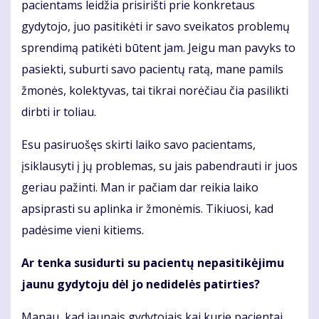
pacientams leidžia prisirišti prie konkretaus
gydytojo, juo pasitikėti ir savo sveikatos problemų
sprendimą patikėti būtent jam. Jeigu man pavyks to
pasiekti, suburti savo pacientų ratą, mane pamils
žmonės, kolektyvas, tai tikrai norėčiau čia pasilikti
dirbti ir toliau.
Esu pasiruošęs skirti laiko savo pacientams,
įsiklausyti į jų problemas, su jais pabendrauti ir juos
geriau pažinti. Man ir pačiam dar reikia laiko
apsiprasti su aplinka ir žmonėmis. Tikiuosi, kad
padėsime vieni kitiems.
Ar tenka susidurti su pacientų nepasitikėjimu
jaunu gydytoju dėl jo nedidelės patirties?
Manau, kad jaunais gydytojais kai kurie pacientai