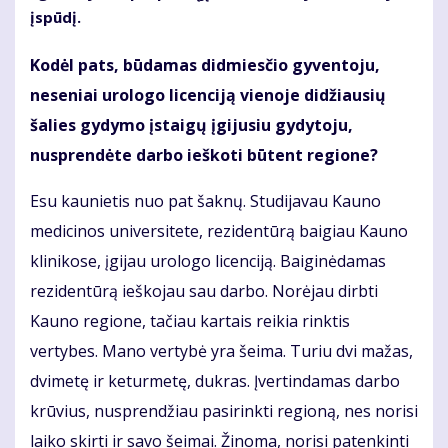
įspūdį.
Kodėl pats, būdamas didmiesčio gyventoju,
neseniai urologo licenciją vienoje didžiausių
šalies gydymo įstaigų įgijusiu gydytoju,
nusprendėte darbo ieškoti būtent regione?
Esu kaunietis nuo pat šaknų. Studijavau Kauno
medicinos universitete, rezidentūrą baigiau Kauno
klinikose, įgijau urologo licenciją. Baiginėdamas
rezidentūrą ieškojau sau darbo. Norėjau dirbti
Kauno regione, tačiau kartais reikia rinktis
vertybes. Mano vertybė yra šeima. Turiu dvi mažas,
dvimetę ir keturmetę, dukras. Įvertindamas darbo
krūvius, nusprendžiau pasirinkti regioną, nes norisi
laiko skirti ir savo šeimai. Žinoma, norisi patenkinti