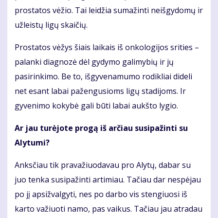
prostatos vėžio. Tai leidžia sumažinti neišgydomų ir
užleistų ligų skaičių.
Prostatos vėžys šiais laikais iš onkologijos srities –
palanki diagnozė dėl gydymo galimybių ir jų
pasirinkimo. Be to, išgyvenamumo rodikliai dideli
net esant labai pažengusioms ligų stadijoms. Ir
gyvenimo kokybė gali būti labai aukšto lygio.
Ar jau turėjote progą iš arčiau susipažinti su
Alytumi?
Anksčiau tik pravažiuodavau pro Alytų, dabar su
juo tenka susipažinti artimiau. Tačiau dar nespėjau
po jį apsižvalgyti, nes po darbo vis stengiuosi iš
karto važiuoti namo, pas vaikus. Tačiau jau atradau