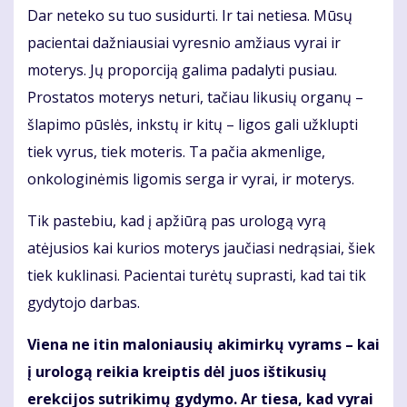
Dar neteko su tuo susidurti. Ir tai netiesa. Mūsų
pacientai dažniausiai vyresnio amžiaus vyrai ir
moterys. Jų proporciją galima padalyti pusiau.
Prostatos moterys neturi, tačiau likusių organų –
šlapimo pūslės, inkstų ir kitų – ligos gali užklupti
tiek vyrus, tiek moteris. Ta pačia akmenlige,
onkologinėmis ligomis serga ir vyrai, ir moterys.
Tik pastebiu, kad į apžiūrą pas urologą vyrą
atėjusios kai kurios moterys jaučiasi nedrąsiai, šiek
tiek kuklinasi. Pacientai turėtų suprasti, kad tai tik
gydytojo darbas.
Viena ne itin maloniausių akimirkų vyrams – kai
į urologą reikia kreiptis dėl juos ištikusių
erekcijos sutrikimų gydymo. Ar tiesa, kad vyrai