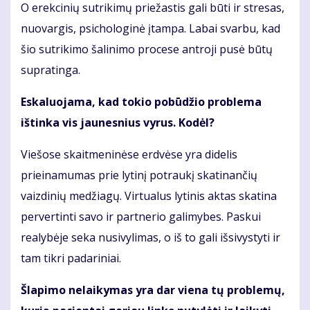
O erekcinių sutrikimų priežastis gali būti ir stresas,
nuovargis, psichologinė įtampa. Labai svarbu, kad
šio sutrikimo šalinimo procese antroji pusė būtų
supratinga.
Eskaluojama, kad tokio pobūdžio problema
ištinka vis jaunesnius vyrus. Kodėl?
Viešose skaitmeninėse erdvėse yra didelis
prieinamumas prie lytinį potraukį skatinančių
vaizdinių medžiagų. Virtualus lytinis aktas skatina
pervertinti savo ir partnerio galimybes. Paskui
realybėje seka nusivylimas, o iš to gali išsivystyti ir
tam tikri padariniai.
Šlapimo nelaikymas yra dar viena tų problemų,