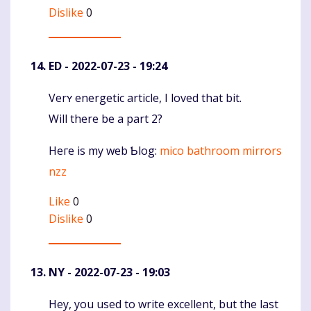
Dislike
0
ED
- 2022-07-23 - 19:24
Verʏ energetic article, І loved that bit.
Komentaras
Will there be a part 2?
Heгe is my web Ƅlog:
mico bathroom mirrors
nzz
Like
0
Dislike
0
NY
- 2022-07-23 - 19:03
Hey, you used to write excellent, but the last
Komentaras