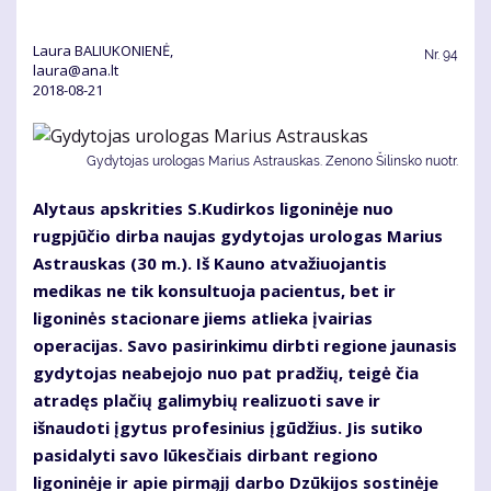
Laura BALIUKONIENĖ,
Nr.
94
laura@ana.lt
2018-08-21
Gydytojas urologas Marius Astrauskas. Zenono Šilinsko nuotr.
Alytaus apskrities S.Kudirkos ligoninėje nuo
rugpjūčio dirba naujas gydytojas urologas Marius
Astrauskas (30 m.). Iš Kauno atvažiuojantis
medikas ne tik konsultuoja pacientus, bet ir
ligoninės stacionare jiems atlieka įvairias
operacijas. Savo pasirinkimu dirbti regione jaunasis
gydytojas neabejojo nuo pat pradžių, teigė čia
atradęs plačių galimybių realizuoti save ir
išnaudoti įgytus profesinius įgūdžius. Jis sutiko
pasidalyti savo lūkesčiais dirbant regiono
ligoninėje ir apie pirmąjį darbo Dzūkijos sostinėje