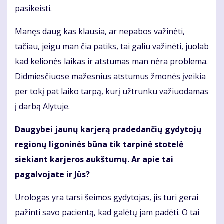
pasikeisti.
Manęs daug kas klausia, ar nepabos važinėti,
tačiau, jeigu man čia patiks, tai galiu važinėti, juolab
kad kelionės laikas ir atstumas man nėra problema.
Didmiesčiuose mažesnius atstumus žmonės įveikia
per tokį pat laiko tarpą, kurį užtrunku važiuodamas
į darbą Alytuje.
Daugybei jaunų karjerą pradedančių gydytojų
regionų ligoninės būna tik tarpinė stotelė
siekiant karjeros aukštumų. Ar apie tai
pagalvojate ir Jūs?
Urologas yra tarsi šeimos gydytojas, jis turi gerai
pažinti savo pacientą, kad galėtų jam padėti. O tai