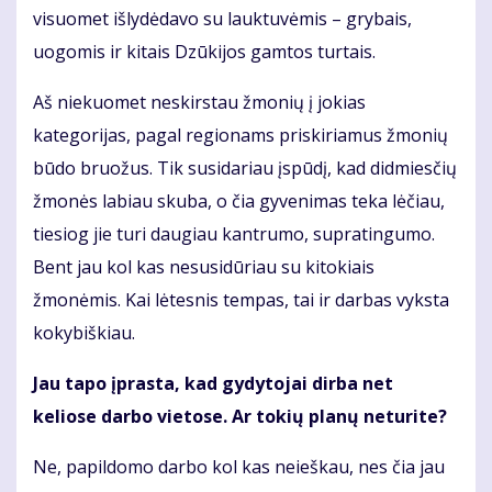
visuomet išlydėdavo su lauktuvėmis – grybais,
uogomis ir kitais Dzūkijos gamtos turtais.
Aš niekuomet neskirstau žmonių į jokias
kategorijas, pagal regionams priskiriamus žmonių
būdo bruožus. Tik susidariau įspūdį, kad didmiesčių
žmonės labiau skuba, o čia gyvenimas teka lėčiau,
tiesiog jie turi daugiau kantrumo, supratingumo.
Bent jau kol kas nesusidūriau su kitokiais
žmonėmis. Kai lėtesnis tempas, tai ir darbas vyksta
kokybiškiau.
Jau tapo įprasta, kad gydytojai dirba net
keliose darbo vietose. Ar tokių planų neturite?
Ne, papildomo darbo kol kas neieškau, nes čia jau