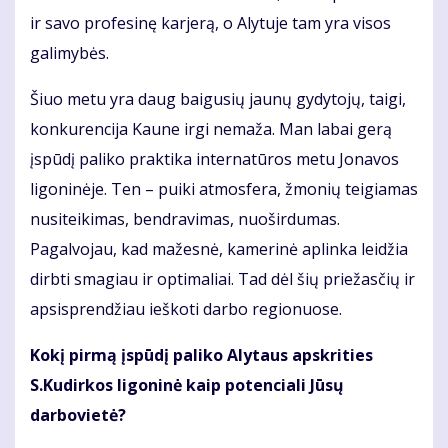
ir savo profesinę karjerą, o Alytuje tam yra visos
galimybės.
Šiuo metu yra daug baigusių jaunų gydytojų, taigi,
konkurencija Kaune irgi nemaža. Man labai gerą
įspūdį paliko praktika internatūros metu Jonavos
ligoninėje. Ten – puiki atmosfera, žmonių teigiamas
nusiteikimas, bendravimas, nuoširdumas.
Pagalvojau, kad mažesnė, kamerinė aplinka leidžia
dirbti smagiau ir optimaliai. Tad dėl šių priežasčių ir
apsisprendžiau ieškoti darbo regionuose.
Kokį pirmą įspūdį paliko Alytaus apskrities
S.Kudirkos ligoninė kaip potenciali Jūsų
darbovietė?