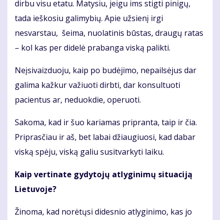
dirbu visu etatu. Matysiu, jeigu ims stigti pinigų,
tada ieškosiu galimybių. Apie užsienį irgi
nesvarstau, šeima, nuolatinis būstas, draugų ratas
– kol kas per didelė prabanga viską palikti.
Neįsivaizduoju, kaip po budėjimo, nepailsėjus dar
galima kažkur važiuoti dirbti, dar konsultuoti
pacientus ar, neduokdie, operuoti.
Sakoma, kad ir šuo kariamas pripranta, taip ir čia.
Priprasčiau ir aš, bet labai džiaugiuosi, kad dabar
viską spėju, viską galiu susitvarkyti laiku.
Kaip vertinate gydytojų atlyginimų situaciją
Lietuvoje?
Žinoma, kad norėtųsi didesnio atlyginimo, kas jo