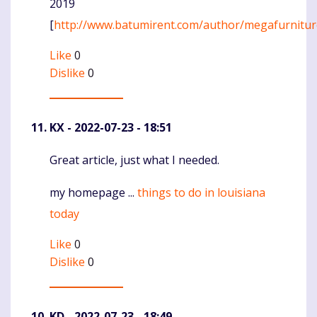
2019
[
http://www.batumirent.com/author/megafurnitu
Like
0
Dislike
0
KX
- 2022-07-23 - 18:51
Great article, just what I needed.
Komentaras
my homepage ...
things to do in louisiana
today
Like
0
Dislike
0
KD
- 2022-07-23 - 18:49