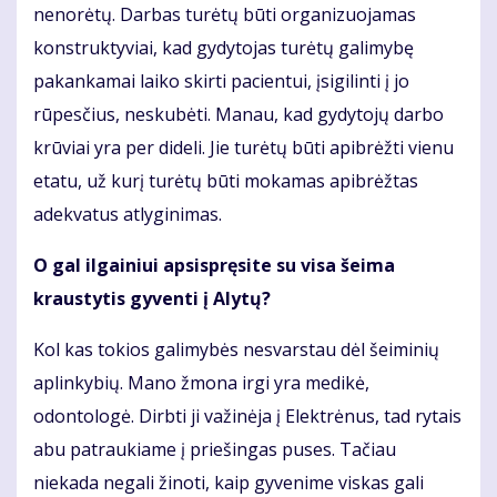
nenorėtų. Darbas turėtų būti organizuojamas
konstruktyviai, kad gydytojas turėtų galimybę
pakankamai laiko skirti pacientui, įsigilinti į jo
rūpesčius, neskubėti. Manau, kad gydytojų darbo
krūviai yra per dideli. Jie turėtų būti apibrėžti vienu
etatu, už kurį turėtų būti mokamas apibrėžtas
adekvatus atlyginimas.
O gal ilgainiui apsispręsite su visa šeima
kraustytis gyventi į Alytų?
Kol kas tokios galimybės nesvarstau dėl šeiminių
aplinkybių. Mano žmona irgi yra medikė,
odontologė. Dirbti ji važinėja į Elektrėnus, tad rytais
abu patraukiame į priešingas puses. Tačiau
niekada negali žinoti, kaip gyvenime viskas gali