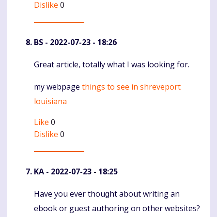
Dislike
0
BS
- 2022-07-23 - 18:26
Great article, totally what I was looking for.
Komentaras
my webpage
things to see in shreveport
louisiana
Like
0
Dislike
0
KA
- 2022-07-23 - 18:25
Have yоu ever thouɡht about writing an
Komentaras
ebook or guest authoring on other websites?