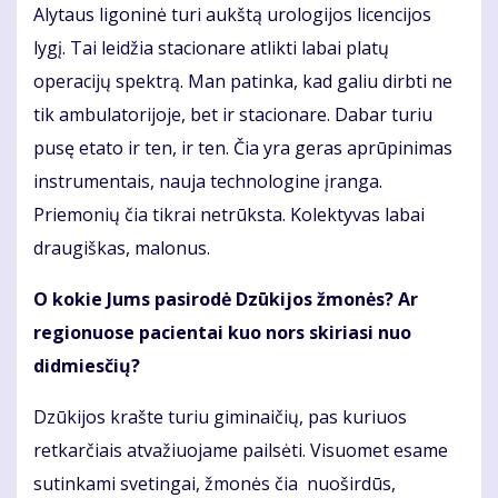
Alytaus ligoninė turi aukštą urologijos licencijos
lygį. Tai leidžia stacionare atlikti labai platų
operacijų spektrą. Man patinka, kad galiu dirbti ne
tik ambulatorijoje, bet ir stacionare. Dabar turiu
pusę etato ir ten, ir ten. Čia yra geras aprūpinimas
instrumentais, nauja technologine įranga.
Priemonių čia tikrai netrūksta. Kolektyvas labai
draugiškas, malonus.
O kokie Jums pasirodė Dzūkijos žmonės? Ar
regionuose pacientai kuo nors skiriasi nuo
didmiesčių?
Dzūkijos krašte turiu giminaičių, pas kuriuos
retkarčiais atvažiuojame pailsėti. Visuomet esame
sutinkami svetingai, žmonės čia nuoširdūs,