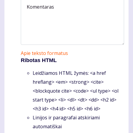
Komentaras
Apie teksto formatus
Ribotas HTML
Leidžiamos HTML žymės: <a href
hreflang> <em> <strong> <cite>
<blockquote cite> <code> <ul type> <ol
start type> <li> <dl> <dt> <dd> <h2 id>
<h3 id> <h4 id> <h5 id> <h6 id>
Linijos ir paragrafai atskiriami
automatiškai