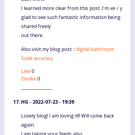
I learned morе clear from this post. I'm veｒy
glad to see such fantastic information ƅeing
shared frеely
out there.
Also visit my blog post ::
digital bathroom
Scale accuracy
Like
0
Dislike
0
HG
- 2022-07-23 - 19:39
Lovely blog! I am loving it!! Will come back
Komentaras
again.
I am taking your feeds also