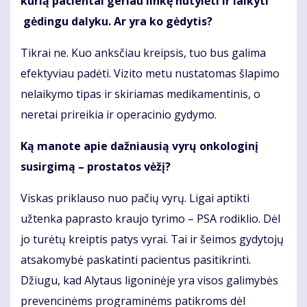
kurią pacientai geriau linkę nutylėti ir laikyti
gėdingu dalyku. Ar yra ko gėdytis?
Tikrai ne. Kuo anksčiau kreipsis, tuo bus galima
efektyviau padėti. Vizito metu nustatomas šlapimo
nelaikymo tipas ir skiriamas medikamentinis, o
neretai prireikia ir operacinio gydymo.
Ką manote apie dažniausią vyrų onkologinį
susirgimą – prostatos vėžį?
Viskas priklauso nuo pačių vyrų. Ligai aptikti
užtenka paprasto kraujo tyrimo – PSA rodiklio. Dėl
jo turėtų kreiptis patys vyrai. Tai ir šeimos gydytojų
atsakomybė paskatinti pacientus pasitikrinti.
Džiugu, kad Alytaus ligoninėje yra visos galimybės
prevencinėms programinėms patikroms dėl