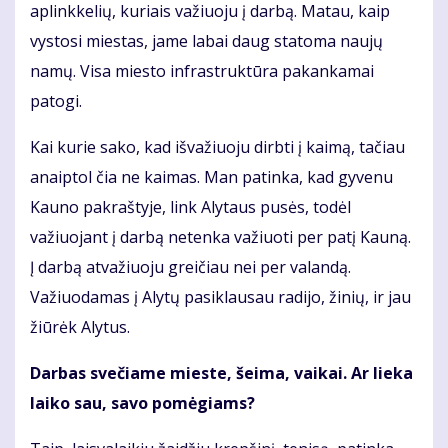
aplinkkelių, kuriais važiuoju į darbą. Matau, kaip
vystosi miestas, jame labai daug statoma naujų
namų. Visa miesto infrastruktūra pakankamai
patogi.
Kai kurie sako, kad išvažiuoju dirbti į kaimą, tačiau
anaiptol čia ne kaimas. Man patinka, kad gyvenu
Kauno pakraštyje, link Alytaus pusės, todėl
važiuojant į darbą netenka važiuoti per patį Kauną.
Į darbą atvažiuoju greičiau nei per valandą.
Važiuodamas į Alytų pasiklausau radijo, žinių, ir jau
žiūrėk Alytus.
Darbas svečiame mieste, šeima, vaikai. Ar lieka
laiko sau, savo pomėgiams?