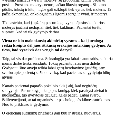
vyresnio amžiaus vyrai ir moterys. Jų proporciją galima padalyti
pusiau. Prostatos moterys neturi, tačiau likusių organų – šlapimo
pūslės, inkstų ir kitų – ligos gali užklupti tiek vyrus, tiek moteris. Ta
pačia akmenlige, onkologinėmis ligomis serga ir vyrai, ir moterys.
Tik pastebiu, kad į apžiūrą pas urologą vyrą atėjusios kai kurios
moterys jaučiasi nedrąsiai, šiek tiek kuklinasi. Pacientai turėtų
suprasti, kad tai tik gydytojo darbas.
Viena ne itin maloniausių akimirkų vyrams – kai į urologą
reikia kreiptis dėl juos ištikusių erekcijos sutrikimų gydymo. Ar
tiesa, kad vyrai vis dar vengia tai daryti?
Taip, tai vis dar problema. Seksologija yra labai siaura sritis, su kuria
mums darbe tenka susidurti. Tokių pacientų ratas nėra didelis.
Gydytojui šiuo atveju reikia labai gerų bendravimo įgūdžių, jam
svarbu apie pacientą sužinoti viską, kad pacientas su gydytoju būtų
atviras.
Kartais pacientai paprašo pokalbio akis į akį, kad negirdėtų
slaugytoja. Pas urologą – kaip pas kunigą: kiek pasakysi atvirai ir
nuoširdžiai, tuo gydytojas daugiau galės padėti. Labai svarbu
išdiferencijuoti, ar tai organinės, ar psichologinės kilmės sutrikimas.
Nuo to priklauso ir gydymas.
O erekcinių sutrikimų priežastis gali būti ir stresas, nuovargis,