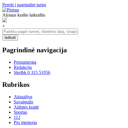
Pereiti į pagrindinį turinį
Alytaus krašto laikraštis
×
Pagrindinė navigacija
Prenumerata
Redakcija
Skelbk 0 315 51956
Rubrikos
Aktualijos
Savaitgalis
Aldutės kraitė
Sportas
112
Pro memoria