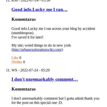
KM
- 2022-07-24 - 05:36
Good info.Lucky me I ran…
Komentaras
Good info.Lucky me I ran across your blog by accident
(stumbleupon).
I've saved it for later!
My site; weird things to do in new york
(
http://urbanexplorationwiki.com/
)
Like
0
Dislike
0
WS
- 2022-07-24 - 05:29
I don't unremarkably comment…
Komentaras
I don't unremarkably comment Ьut I gotta admіt thank you
for the post on this specіal one :D.