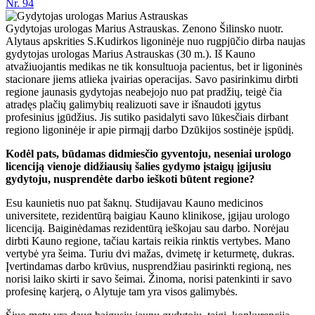
Nr.
94
Gydytojas urologas Marius Astrauskas. Zenono Šilinsko nuotr.
Alytaus apskrities S.Kudirkos ligoninėje nuo rugpjūčio dirba naujas
gydytojas urologas Marius Astrauskas (30 m.). Iš Kauno
atvažiuojantis medikas ne tik konsultuoja pacientus, bet ir ligoninės
stacionare jiems atlieka įvairias operacijas. Savo pasirinkimu dirbti
regione jaunasis gydytojas neabejojo nuo pat pradžių, teigė čia
atradęs plačių galimybių realizuoti save ir išnaudoti įgytus
profesinius įgūdžius. Jis sutiko pasidalyti savo lūkesčiais dirbant
regiono ligoninėje ir apie pirmąjį darbo Dzūkijos sostinėje įspūdį.
Kodėl pats, būdamas didmiesčio gyventoju, neseniai urologo
licenciją vienoje didžiausių šalies gydymo įstaigų įgijusiu
gydytoju, nusprendėte darbo ieškoti būtent regione?
Esu kaunietis nuo pat šaknų. Studijavau Kauno medicinos
universitete, rezidentūrą baigiau Kauno klinikose, įgijau urologo
licenciją. Baiginėdamas rezidentūrą ieškojau sau darbo. Norėjau
dirbti Kauno regione, tačiau kartais reikia rinktis vertybes. Mano
vertybė yra šeima. Turiu dvi mažas, dvimetę ir keturmetę, dukras.
Įvertindamas darbo krūvius, nusprendžiau pasirinkti regioną, nes
norisi laiko skirti ir savo šeimai. Žinoma, norisi patenkinti ir savo
profesinę karjerą, o Alytuje tam yra visos galimybės.