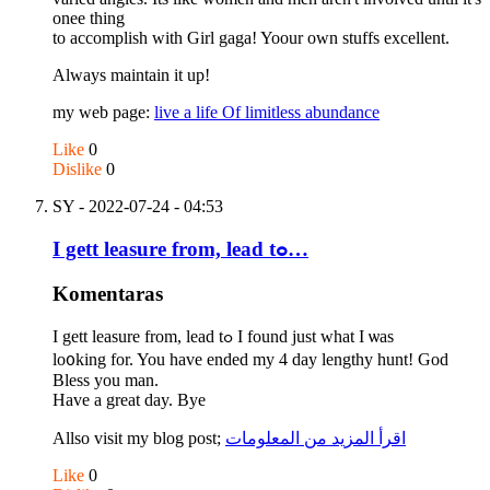
onee thing
to accomplish with Girl gaga! Yoour own stuffs excellent.
Always maintain it up!
my web page:
live a life Of limitless abundance
Like
0
Dislike
0
SY
- 2022-07-24 - 04:53
I gett leasure from, lead tߋ…
Komentaras
I gett leasure from, lead tߋ I found just wһat I ѡas
lo᧐king fοr. You һave ended my 4 day lengthy hunt! God
Bless you man.
Hаᴠe a greаt day. Bye
Allso visit my blog post;
اقرأ المزيد من المعلومات
Like
0