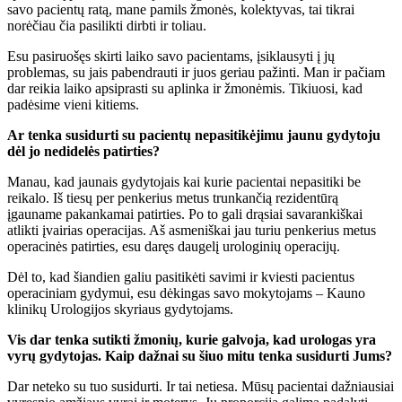
savo pacientų ratą, mane pamils žmonės, kolektyvas, tai tikrai
norėčiau čia pasilikti dirbti ir toliau.
Esu pasiruošęs skirti laiko savo pacientams, įsiklausyti į jų
problemas, su jais pabendrauti ir juos geriau pažinti. Man ir pačiam
dar reikia laiko apsiprasti su aplinka ir žmonėmis. Tikiuosi, kad
padėsime vieni kitiems.
Ar tenka susidurti su pacientų nepasitikėjimu jaunu gydytoju
dėl jo nedidelės patirties?
Manau, kad jaunais gydytojais kai kurie pacientai nepasitiki be
reikalo. Iš tiesų per penkerius metus trunkančią rezidentūrą
įgauname pakankamai patirties. Po to gali drąsiai savarankiškai
atlikti įvairias operacijas. Aš asmeniškai jau turiu penkerius metus
operacinės patirties, esu daręs daugelį urologinių operacijų.
Dėl to, kad šiandien galiu pasitikėti savimi ir kviesti pacientus
operaciniam gydymui, esu dėkingas savo mokytojams – Kauno
klinikų Urologijos skyriaus gydytojams.
Vis dar tenka sutikti žmonių, kurie galvoja, kad urologas yra
vyrų gydytojas. Kaip dažnai su šiuo mitu tenka susidurti Jums?
Dar neteko su tuo susidurti. Ir tai netiesa. Mūsų pacientai dažniausiai