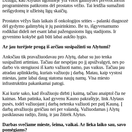
Džiugu, kad Alytaus ligoninėje yra visos galimybės prevencinėms
programinėms patikroms dėl prostatos vėžio. Tai leidžia sumažinti
neišgydomų ir užleistų ligų skaičių.
Prostatos vėžys šiais laikais iš onkologijos srities – palanki diagnozė
dėl gydymo galimybių ir jų pasirinkimo. Be to, išgyvenamumo
rodikliai dideli net esant labai pažengusioms ligų stadijoms. Ir
gyvenimo kokybė gali būti labai aukšto lygio.
Ar jau turėjote progą iš arčiau susipažinti su Alytumi?
Anksčiau tik pravažiuodavau pro Alytų, dabar su juo tenka
susipažinti artimiau. Tačiau dar nespėjau po jį apsižvalgyti, nes po
darbo vis stengiuosi iš karto važiuoti namo, pas vaikus. Tačiau jau
atradau aplinkkelių, kuriais važiuoju į darbą. Matau, kaip vystosi
miestas, jame labai daug statoma naujų namų. Visa miesto
infrastruktūra pakankamai patogi.
Kai kurie sako, kad išvažiuoju dirbti į kaimą, tačiau anaiptol čia ne
kaimas. Man patinka, kad gyvenu Kauno pakraštyje, link Alytaus
pusės, todėl važiuojant į darbą netenka važiuoti per patį Kauną. Į
darbą atvažiuoju greičiau nei per valandą. Važiuodamas į Alytų
pasiklausau radijo, žinių, ir jau žiūrėk Alytus.
Darbas svečiame mieste, šeima, vaikai. Ar lieka laiko sau, savo
pomėgiams?