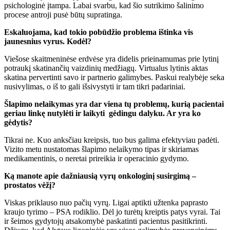
psichologinė įtampa. Labai svarbu, kad šio sutrikimo šalinimo
procese antroji pusė būtų supratinga.
Eskaluojama, kad tokio pobūdžio problema ištinka vis
jaunesnius vyrus. Kodėl?
Viešose skaitmeninėse erdvėse yra didelis prieinamumas prie lytinį
potraukį skatinančių vaizdinių medžiagų. Virtualus lytinis aktas
skatina pervertinti savo ir partnerio galimybes. Paskui realybėje seka
nusivylimas, o iš to gali išsivystyti ir tam tikri padariniai.
Šlapimo nelaikymas yra dar viena tų problemų, kurią pacientai
geriau linkę nutylėti ir laikyti gėdingu dalyku. Ar yra ko
gėdytis?
Tikrai ne. Kuo anksčiau kreipsis, tuo bus galima efektyviau padėti.
Vizito metu nustatomas šlapimo nelaikymo tipas ir skiriamas
medikamentinis, o neretai prireikia ir operacinio gydymo.
Ką manote apie dažniausią vyrų onkologinį susirgimą –
prostatos vėžį?
Viskas priklauso nuo pačių vyrų. Ligai aptikti užtenka paprasto
kraujo tyrimo – PSA rodiklio. Dėl jo turėtų kreiptis patys vyrai. Tai
ir šeimos gydytojų atsakomybė paskatinti pacientus pasitikrinti.