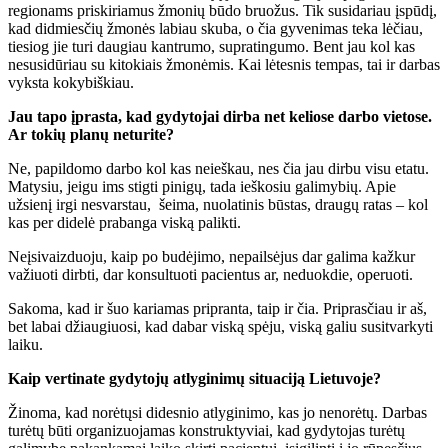
regionams priskiriamus žmonių būdo bruožus. Tik susidariau įspūdį,
kad didmiesčių žmonės labiau skuba, o čia gyvenimas teka lėčiau,
tiesiog jie turi daugiau kantrumo, supratingumo. Bent jau kol kas
nesusidūriau su kitokiais žmonėmis. Kai lėtesnis tempas, tai ir darbas
vyksta kokybiškiau.
Jau tapo įprasta, kad gydytojai dirba net keliose darbo vietose.
Ar tokių planų neturite?
Ne, papildomo darbo kol kas neieškau, nes čia jau dirbu visu etatu.
Matysiu, jeigu ims stigti pinigų, tada ieškosiu galimybių. Apie
užsienį irgi nesvarstau, šeima, nuolatinis būstas, draugų ratas – kol
kas per didelė prabanga viską palikti.
Neįsivaizduoju, kaip po budėjimo, nepailsėjus dar galima kažkur
važiuoti dirbti, dar konsultuoti pacientus ar, neduokdie, operuoti.
Sakoma, kad ir šuo kariamas pripranta, taip ir čia. Priprasčiau ir aš,
bet labai džiaugiuosi, kad dabar viską spėju, viską galiu susitvarkyti
laiku.
Kaip vertinate gydytojų atlyginimų situaciją Lietuvoje?
Žinoma, kad norėtųsi didesnio atlyginimo, kas jo nenorėtų. Darbas
turėtų būti organizuojamas konstruktyviai, kad gydytojas turėtų