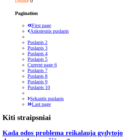
Dislike
0
Pagination
First page
Ankstesnis puslapis
Puslapis
2
Puslapis
3
Puslapis
4
Puslapis
5
Current page
6
Puslapis
7
Puslapis
8
Puslapis
9
Puslapis
10
Sekantis puslapis
Last page
Kiti straipsniai
Kada odos problema reikalauja gydytojo