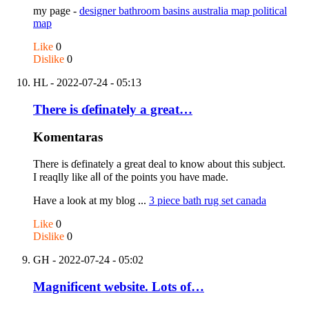
my рage -
designer bathroom basins australia map political
map
Like
0
Dislike
0
HL
- 2022-07-24 - 05:13
Tһere is ɗefinately a great…
Komentaras
Tһere is ɗefinately a great deal to know about this subject.
I reaqlly like aⅼⅼ of the points you һaνe made.
Have a look at my blog ...
3 piece bath rug set canada
Like
0
Dislike
0
GH
- 2022-07-24 - 05:02
Magnificent website. Lots of…