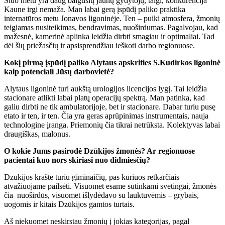
Šiuo metu yra daug baigusių jaunų gydytojų, taigi, konkurencija
Kaune irgi nemaža. Man labai gerą įspūdį paliko praktika
internatūros metu Jonavos ligoninėje. Ten – puiki atmosfera, žmonių
teigiamas nusiteikimas, bendravimas, nuoširdumas. Pagalvojau, kad
mažesnė, kamerinė aplinka leidžia dirbti smagiau ir optimaliai. Tad
dėl šių priežasčių ir apsisprendžiau ieškoti darbo regionuose.
Kokį pirmą įspūdį paliko Alytaus apskrities S.Kudirkos ligoninė
kaip potenciali Jūsų darbovietė?
Alytaus ligoninė turi aukštą urologijos licencijos lygį. Tai leidžia
stacionare atlikti labai platų operacijų spektrą. Man patinka, kad
galiu dirbti ne tik ambulatorijoje, bet ir stacionare. Dabar turiu pusę
etato ir ten, ir ten. Čia yra geras aprūpinimas instrumentais, nauja
technologine įranga. Priemonių čia tikrai netrūksta. Kolektyvas labai
draugiškas, malonus.
O kokie Jums pasirodė Dzūkijos žmonės? Ar regionuose
pacientai kuo nors skiriasi nuo didmiesčių?
Dzūkijos krašte turiu giminaičių, pas kuriuos retkarčiais
atvažiuojame pailsėti. Visuomet esame sutinkami svetingai, žmonės
čia nuoširdūs, visuomet išlydėdavo su lauktuvėmis – grybais,
uogomis ir kitais Dzūkijos gamtos turtais.
Aš niekuomet neskirstau žmonių į jokias kategorijas, pagal