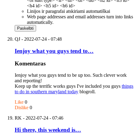
<ol start type> <li> <dl> <dt> <dd> <h2 id> <h3 id>
<h4 id> <h5 id> <h6 id>
Linijos ir paragrafai atskiriami automatiškai
Web page addresses and email addresses turn into links
automatically.
QJ
- 2022-07-24 - 07:48
Ienjoy what you guys tend to…
Komentaras
Ienjoy what you guys tend to be up too. Such clever work
and reporting!
Keep up the terrific works guys I've included you guys
things
to do in southern maryland today
blogroll.
Like
0
Dislike
0
RK
- 2022-07-24 - 07:46
Hi there, this weekend is…