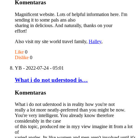
Komentaras
Magnificent website. Lots of helpful information here. I'm
sending it to some pals ans also
sharing in delicious. And naturally, thanks on your
effort!
Also visit my site world travel family,
Halley
,
Like
0
Dislike
0
YB
- 2022-07-24 - 05:01
What i do not uderstood is…
Komentaras
What i do not uderstood is in reality how you're not
really a lot more neatly-preferred than you might be now.
You're very intelligent. You already know therefore
considerably in the case
of this topic, produced me in myy view imagine itt from a lot
of
varied angles. Its like women and men aren't involved until it's