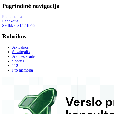
Pagrindinė navigacija
Prenumerata
Redakcija
Skelbk 0 315 51956
Rubrikos
Aktualijos
Savaitgalis
Aldutės kraitė
Sportas
112
Pro memoria