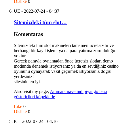
Dislike
0
UE
- 2022-07-24 - 04:37
Sitemizdeki tüm slot…
Komentaras
Sitemizdeki tüm slot makineleri tamamen ücretsizdir ve
herhangi bir kayıt işlemi ya da para yatırma zorunluluğu
yoktur.
Gerçek parayla oynamadan önce ücretsiz slotları demo
modunda denemek istiyorsanız ya da en sevdiğiniz casino
oyununu oynayarak vakit geçirmek istiyorsanız doğru
yerdesiniz!
sitesinin en iyi.
Also visit my page;
Ammara nave md piyango bazı
göstericileri köpeklerle
Like
0
Dislike
0
IC
- 2022-07-24 - 04:16