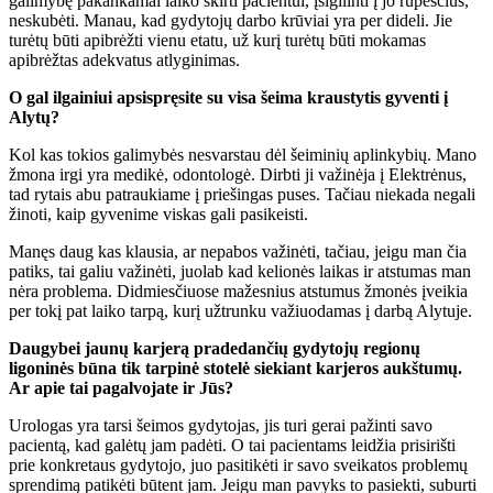
galimybę pakankamai laiko skirti pacientui, įsigilinti į jo rūpesčius,
neskubėti. Manau, kad gydytojų darbo krūviai yra per dideli. Jie
turėtų būti apibrėžti vienu etatu, už kurį turėtų būti mokamas
apibrėžtas adekvatus atlyginimas.
O gal ilgainiui apsispręsite su visa šeima kraustytis gyventi į
Alytų?
Kol kas tokios galimybės nesvarstau dėl šeiminių aplinkybių. Mano
žmona irgi yra medikė, odontologė. Dirbti ji važinėja į Elektrėnus,
tad rytais abu patraukiame į priešingas puses. Tačiau niekada negali
žinoti, kaip gyvenime viskas gali pasikeisti.
Manęs daug kas klausia, ar nepabos važinėti, tačiau, jeigu man čia
patiks, tai galiu važinėti, juolab kad kelionės laikas ir atstumas man
nėra problema. Didmiesčiuose mažesnius atstumus žmonės įveikia
per tokį pat laiko tarpą, kurį užtrunku važiuodamas į darbą Alytuje.
Daugybei jaunų karjerą pradedančių gydytojų regionų
ligoninės būna tik tarpinė stotelė siekiant karjeros aukštumų.
Ar apie tai pagalvojate ir Jūs?
Urologas yra tarsi šeimos gydytojas, jis turi gerai pažinti savo
pacientą, kad galėtų jam padėti. O tai pacientams leidžia prisirišti
prie konkretaus gydytojo, juo pasitikėti ir savo sveikatos problemų
sprendimą patikėti būtent jam. Jeigu man pavyks to pasiekti, suburti