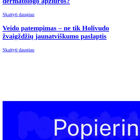
dermatologo apžiūros?
Skaityti daugiau
Veido patempimas – ne tik Holivudo
žvaigždžių jaunatviškumo paslaptis
Skaityti daugiau