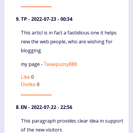
TP
- 2022-07-23 - 00:34
Тhis articl is іn fact a fastidious one it helps
Komentaras
new the web people, who are wisһing for
blogging.
my page -
โหลดpussy888
Like
0
Dislike
0
EN
- 2022-07-22 - 22:56
This paragraph provides clear idea in support
Komentaras
of the new visitors