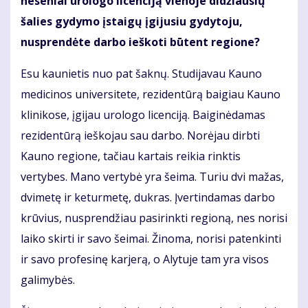
neseniai urologo licenciją vienoje didžiausių
šalies gydymo įstaigų įgijusiu gydytoju,
nusprendėte darbo ieškoti būtent regione?
Esu kaunietis nuo pat šaknų. Studijavau Kauno
medicinos universitete, rezidentūrą baigiau Kauno
klinikose, įgijau urologo licenciją. Baiginėdamas
rezidentūrą ieškojau sau darbo. Norėjau dirbti
Kauno regione, tačiau kartais reikia rinktis
vertybes. Mano vertybė yra šeima. Turiu dvi mažas,
dvimetę ir keturmetę, dukras. Įvertindamas darbo
krūvius, nusprendžiau pasirinkti regioną, nes norisi
laiko skirti ir savo šeimai. Žinoma, norisi patenkinti
ir savo profesinę karjerą, o Alytuje tam yra visos
galimybės.