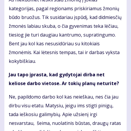
kategorijas, pagal regionams priskiriamus žmonių
būdo bruožus. Tik susidariau įspūdį, kad didmiesčių
žmonės labiau skuba, o čia gyvenimas teka lėčiau,
tiesiog jie turi daugiau kantrumo, supratingumo.
Bent jau kol kas nesusidūriau su kitokiais
žmonėmis. Kai lėtesnis tempas, tai ir darbas vyksta
kokybiškiau.
Jau tapo įprasta, kad gydytojai dirba net
keliose darbo vietose. Ar tokių planų neturite?
Ne, papildomo darbo kol kas neieškau, nes čia jau
dirbu visu etatu. Matysiu, jeigu ims stigti pinigų,
tada ieškosiu galimybių. Apie užsienį irgi
nesvarstau, šeima, nuolatinis būstas, draugų ratas