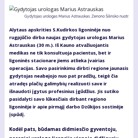
Gydytojas urologas Marius Astrauskas. Zenono Šilinsko nuotr.
Alytaus apskrities S.Kudirkos ligoninėje nuo
rugpjūčio dirba naujas gydytojas urologas Marius
Astrauskas (30 m.). Iš Kauno atvažiuojantis
medikas ne tik konsultuoja pacientus, bet ir
ligoninės stacionare jiems atlieka įvairias
operacijas. Savo pasirinkimu dirbti regione jaunasis
gydytojas neabejojo nuo pat pradžių, teigė čia
atradęs plačių galimybių realizuoti save ir
išnaudoti įgytus profesinius įgūdžius. Jis sutiko
pasidalyti savo lūkesčiais dirbant regiono
ligoninėje ir apie pirmąjį darbo Dzūkijos sostinėje
įspūdį.
Kodėl pats, būdamas didmiesčio gyventoju,