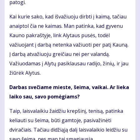
patogi.
Kai kurie sako, kad išvažiuoju dirbti į kaimą, tačiau
anaiptol čia ne kaimas. Man patinka, kad gyvenu
Kauno pakraštyje, link Alytaus pusės, todėl
važiuojant į darbą netenka važiuoti per patį Kauną.
Į darbą atvažiuoju greičiau nei per valandą.
Važiuodamas į Alytų pasiklausau radijo, žinių, ir jau
žiūrėk Alytus.
Darbas svečiame mieste, šeima, vaikai. Ar lieka
laiko sau, savo pomėgiams?
Taip, laisvalaikiu žaidžiu krepšinį, tenisą, patinka
keliauti su šeima, būti gamtoje, pasivažinėti
dviračiais. Tačiau didžiąją dalį laisvalaikio leidžiu su
savo šeima, nes man tai smagiausia.