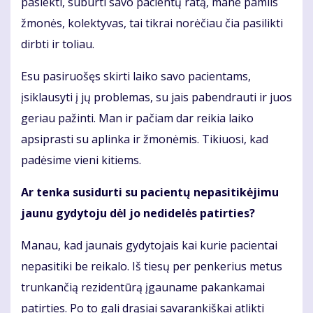
pasiekti, suburti savo pacientų ratą, mane pamils
žmonės, kolektyvas, tai tikrai norėčiau čia pasilikti
dirbti ir toliau.
Esu pasiruošęs skirti laiko savo pacientams,
įsiklausyti į jų problemas, su jais pabendrauti ir juos
geriau pažinti. Man ir pačiam dar reikia laiko
apsiprasti su aplinka ir žmonėmis. Tikiuosi, kad
padėsime vieni kitiems.
Ar tenka susidurti su pacientų nepasitikėjimu
jaunu gydytoju dėl jo nedidelės patirties?
Manau, kad jaunais gydytojais kai kurie pacientai
nepasitiki be reikalo. Iš tiesų per penkerius metus
trunkančią rezidentūrą įgauname pakankamai
patirties. Po to gali drąsiai savarankiškai atlikti