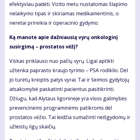
efektyviau padėti. Vizito metu nustatomas šlapimo
nelaikymo tipas ir skiriamas medikamentinis, o
neretai prireikia ir operacinio gydymo.
Ką manote apie dažniausią vyrų onkologinį
susirgimą – prostatos vėžį?
Viskas priklauso nuo pačių vyrų. Ligai aptikti
užtenka paprasto kraujo tyrimo – PSA rodiklio. Dėl
jo turėtų kreiptis patys vyrai. Tai ir šeimos gydytojų
atsakomybė paskatinti pacientus pasitikrinti.
Džiugu, kad Alytaus ligoninėje yra visos galimybės
prevencinėms programinėms patikroms dėl
prostatos vėžio. Tai leidžia sumažinti neišgydomų ir
užleistų ligų skaičių.