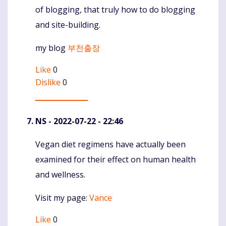
of blogging, that truly how to do blogging
and site-building.
my blog
부천출장
Like
0
Dislike
0
NS
- 2022-07-22 - 22:46
Vegan diet regimens have actually been
Komentaras
examined for their effect on human health
and wellness.
Visit my page:
Vance
Like
0