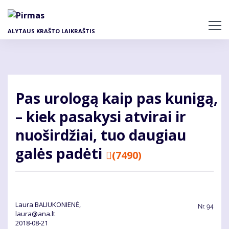
Pereiti
į
pagrindinį
ALYTAUS KRAŠTO LAIKRAŠTIS
turinį
Pas urologą kaip pas kunigą,
– kiek pasakysi atvirai ir
nuoširdžiai, tuo daugiau
galės padėti
(7490)
Laura BALIUKONIENĖ,
Nr.
94
laura@ana.lt
2018-08-21