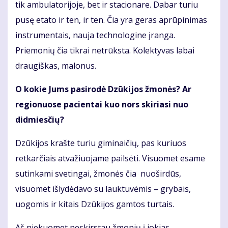
tik ambulatorijoje, bet ir stacionare. Dabar turiu
pusę etato ir ten, ir ten. Čia yra geras aprūpinimas
instrumentais, nauja technologine įranga.
Priemonių čia tikrai netrūksta. Kolektyvas labai
draugiškas, malonus.
O kokie Jums pasirodė Dzūkijos žmonės? Ar
regionuose pacientai kuo nors skiriasi nuo
didmiesčių?
Dzūkijos krašte turiu giminaičių, pas kuriuos
retkarčiais atvažiuojame pailsėti. Visuomet esame
sutinkami svetingai, žmonės čia nuoširdūs,
visuomet išlydėdavo su lauktuvėmis – grybais,
uogomis ir kitais Dzūkijos gamtos turtais.
Aš niekuomet neskirstau žmonių į jokias