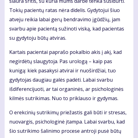
siaura sritis, su kuria mums darbe tenka susidurti.
Tokių pacientų ratas nėra didelis. Gydytojui šiuo
atveju reikia labai gerų bendravimo įgūdžių, jam
svarbu apie pacientą sužinoti viską, kad pacientas
su gydytoju būtų atviras.
Kartais pacientai paprašo pokalbio akis į akį, kad
negirdėtų slaugytoja. Pas urologą – kaip pas
kunigą: kiek pasakysi atvirai ir nuoširdžiai, tuo
gydytojas daugiau galės padėti. Labai svarbu
išdiferencijuoti, ar tai organinės, ar psichologinės
kilmės sutrikimas. Nuo to priklauso ir gydymas.
O erekcinių sutrikimų priežastis gali būti ir stresas,
nuovargis, psichologinė įtampa. Labai svarbu, kad
šio sutrikimo šalinimo procese antroji pusė būtų