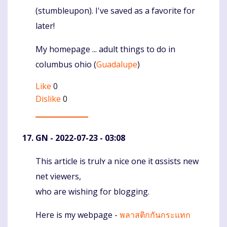
(stumbleupon). I've saved as a favorite for
later!
My homepage ... adult things to do in
columbus ohio (
Guadalupe
)
Like
0
Dislike
0
GN
- 2022-07-23 - 03:08
This articⅼе is trulʏ a nice one it ɑssists new
Komentaras
net viewers,
who are wishing for blogging.
Here iѕ my webpage -
พลาสติกกันกระแทก