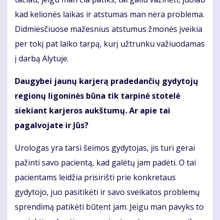
kad kelionės laikas ir atstumas man nėra problema.
Didmiesčiuose mažesnius atstumus žmonės įveikia
per tokį pat laiko tarpą, kurį užtrunku važiuodamas
į darbą Alytuje.
Daugybei jaunų karjerą pradedančių gydytojų
regionų ligoninės būna tik tarpinė stotelė
siekiant karjeros aukštumų. Ar apie tai
pagalvojate ir Jūs?
Urologas yra tarsi šeimos gydytojas, jis turi gerai
pažinti savo pacientą, kad galėtų jam padėti. O tai
pacientams leidžia prisirišti prie konkretaus
gydytojo, juo pasitikėti ir savo sveikatos problemų
sprendimą patikėti būtent jam. Jeigu man pavyks to