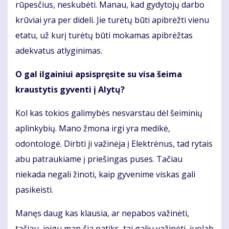
rūpesčius, neskubėti. Manau, kad gydytojų darbo
krūviai yra per dideli. Jie turėtų būti apibrėžti vienu
etatu, už kurį turėtų būti mokamas apibrėžtas
adekvatus atlyginimas.
O gal ilgainiui apsispręsite su visa šeima
kraustytis gyventi į Alytų?
Kol kas tokios galimybės nesvarstau dėl šeiminių
aplinkybių. Mano žmona irgi yra medikė,
odontologė. Dirbti ji važinėja į Elektrėnus, tad rytais
abu patraukiame į priešingas puses. Tačiau
niekada negali žinoti, kaip gyvenime viskas gali
pasikeisti.
Manęs daug kas klausia, ar nepabos važinėti,
tačiau, jeigu man čia patiks, tai galiu važinėti, juolab