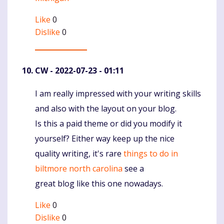
Like
0
Dislike
0
CW
- 2022-07-23 - 01:11
I am really impressed with your writing skills
Komentaras
and also with the layout on your blog.
Is this a paid theme or did you modify it
yourself? Either way keep up the nice
quality writing, it's rare
things to do in
biltmore north carolina
see a
great blog like this one nowadays.
Like
0
Dislike
0