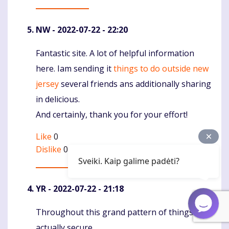
NW
- 2022-07-22 - 22:20
Fantastic site. A lot of helpful information
Komentaras
here. Iam sending it
things to do outside new
jersey
several friends ans additionally sharing
in delicious.
And certainly, thank you for your effort!
Like
0
Dislike
0
Sveiki. Kaip galime padėti?
YR
- 2022-07-22 - 21:18
Throughout this grand pattern of things you
Komentaras
actually secure