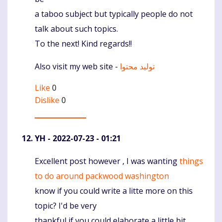
a taboo subject but typically people do not
talk about such topics.
To the next! Kind regards!!
Also visit my web site -
تولید محتوا
Like
0
Dislike
0
YH
- 2022-07-23 - 01:21
Excellent post however , I was wanting
things
Komentaras
to do around packwood washington
know if you could write a litte more on this
topic? I'd be very
thankful if you could elaborate a little bit