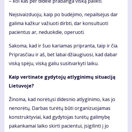
– kol kas per didelė prabanga viską palikti.
Neįsivaizduoju, kaip po budėjimo, nepailsėjus dar
galima kažkur važiuoti dirbti, dar konsultuoti
pacientus ar, neduokdie, operuoti.
Sakoma, kad ir šuo kariamas pripranta, taip ir čia.
Priprasčiau ir aš, bet labai džiaugiuosi, kad dabar
viską spėju, viską galiu susitvarkyti laiku.
Kaip vertinate gydytojų atlyginimų situaciją
Lietuvoje?
Žinoma, kad norėtųsi didesnio atlyginimo, kas jo
nenorėtų. Darbas turėtų būti organizuojamas
konstruktyviai, kad gydytojas turėtų galimybę
pakankamai laiko skirti pacientui, įsigilinti į jo