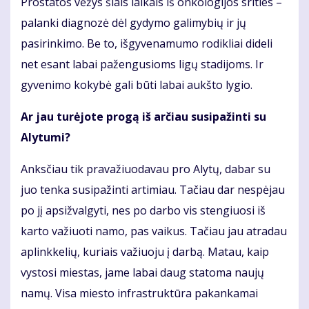
Prostatos vėžys šiais laikais iš onkologijos srities –
palanki diagnozė dėl gydymo galimybių ir jų
pasirinkimo. Be to, išgyvenamumo rodikliai dideli
net esant labai pažengusioms ligų stadijoms. Ir
gyvenimo kokybė gali būti labai aukšto lygio.
Ar jau turėjote progą iš arčiau susipažinti su
Alytumi?
Anksčiau tik pravažiuodavau pro Alytų, dabar su
juo tenka susipažinti artimiau. Tačiau dar nespėjau
po jį apsižvalgyti, nes po darbo vis stengiuosi iš
karto važiuoti namo, pas vaikus. Tačiau jau atradau
aplinkkelių, kuriais važiuoju į darbą. Matau, kaip
vystosi miestas, jame labai daug statoma naujų
namų. Visa miesto infrastruktūra pakankamai