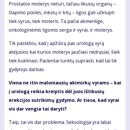
Prostatos moterys neturi, tačiau likusių organų –
šlapimo pūslės, inkstų ir kitų – ligos gali užklupti
tiek vyrus, tiek moteris. Ta pačia akmenlige,
onkologinėmis ligomis serga ir vyrai, ir moterys.
Tik pastebiu, kad į apžiūrą pas urologą vyrą
atėjusios kai kurios moterys jaučiasi nedrąsiai, šiek
tiek kuklinasi. Pacientai turėtų suprasti, kad tai tik
gydytojo darbas.
Viena ne itin maloniausių akimirkų vyrams – kai
į urologą reikia kreiptis dėl juos ištikusių
erekcijos sutrikimų gydymo. Ar tiesa, kad vyrai
vis dar vengia tai daryti?
Taip, tai vis dar problema. Seksologija yra labai