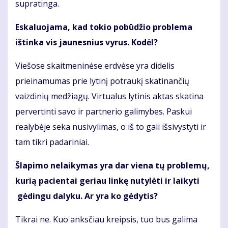
supratinga.
Eskaluojama, kad tokio pobūdžio problema
ištinka vis jaunesnius vyrus. Kodėl?
Viešose skaitmeninėse erdvėse yra didelis
prieinamumas prie lytinį potraukį skatinančių
vaizdinių medžiagų. Virtualus lytinis aktas skatina
pervertinti savo ir partnerio galimybes. Paskui
realybėje seka nusivylimas, o iš to gali išsivystyti ir
tam tikri padariniai.
Šlapimo nelaikymas yra dar viena tų problemų,
kurią pacientai geriau linkę nutylėti ir laikyti
gėdingu dalyku. Ar yra ko gėdytis?
Tikrai ne. Kuo anksčiau kreipsis, tuo bus galima