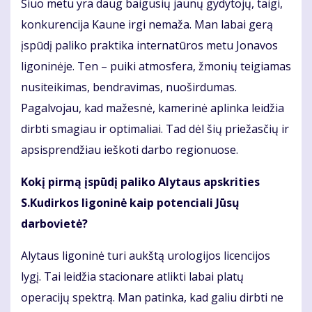
Šiuo metu yra daug baigusių jaunų gydytojų, taigi,
konkurencija Kaune irgi nemaža. Man labai gerą
įspūdį paliko praktika internatūros metu Jonavos
ligoninėje. Ten – puiki atmosfera, žmonių teigiamas
nusiteikimas, bendravimas, nuoširdumas.
Pagalvojau, kad mažesnė, kamerinė aplinka leidžia
dirbti smagiau ir optimaliai. Tad dėl šių priežasčių ir
apsisprendžiau ieškoti darbo regionuose.
Kokį pirmą įspūdį paliko Alytaus apskrities
S.Kudirkos ligoninė kaip potenciali Jūsų
darbovietė?
Alytaus ligoninė turi aukštą urologijos licencijos
lygį. Tai leidžia stacionare atlikti labai platų
operacijų spektrą. Man patinka, kad galiu dirbti ne