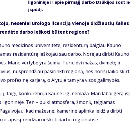
ligoninėje ir apie pirmąjį darbo Dzūkijos sostin
įspūdį.
u, neseniai urologo licenciją vienoje didžiausių šalies
prendėte darbo ieškoti būtent regione?
Kauno medicinos universitete, rezidentūrą baigiau Kauno
nėdamas rezidentūrą ieškojau sau darbo. Norėjau dirbti Kauno
ybes. Mano vertybė yra šeima. Turiu dvi mažas, dvimetę ir
ius, nusprendžiau pasirinkti regioną, nes norisi laiko skirti
avo profesinę karjerą, o Alytuje tam yra visos galimybės.
ų, taigi, konkurencija Kaune irgi nemaža. Man labai gerą įs
 ligoninėje. Ten – puiki atmosfera, žmonių teigiamas
agalvojau, kad mažesnė, kamerinė aplinka leidžia dirbti
čių ir apsisprendžiau ieškoti darbo regionuose.