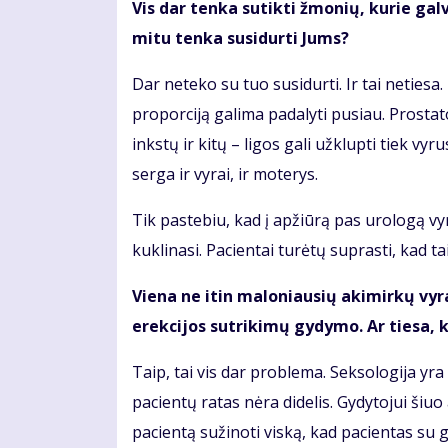
Vis dar tenka sutikti žmonių, kurie gal
mitu tenka susidurti Jums?
Dar neteko su tuo susidurti. Ir tai netiesa
proporciją galima padalyti pusiau. Prostat
inkstų ir kitų – ligos gali užklupti tiek v
serga ir vyrai, ir moterys.
Tik pastebiu, kad į apžiūrą pas urologą vyr
kuklinasi. Pacientai turėtų suprasti, kad ta
Viena ne itin maloniausių akimirkų vyram
erekcijos sutrikimų gydymo. Ar tiesa, k
Taip, tai vis dar problema. Seksologija yra
pacientų ratas nėra didelis. Gydytojui šiu
pacientą sužinoti viską, kad pacientas su g