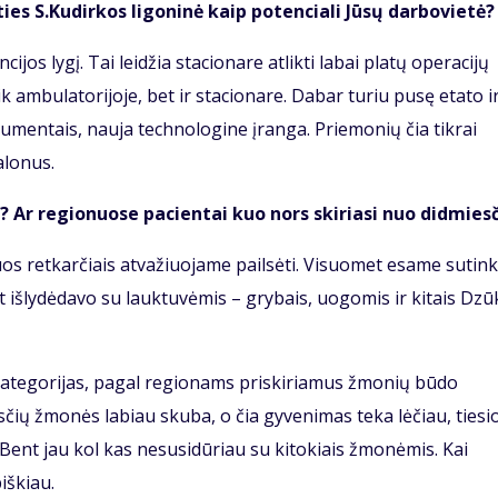
ties S.Kudirkos ligoninė kaip potenciali Jūsų darbovietė?
cijos lygį. Tai leidžia stacionare atlikti labai platų operacijų
ik ambulatorijoje, bet ir stacionare. Dabar turiu pusę etato i
trumentais, nauja technologine įranga. Priemonių čia tikrai
alonus.
 Ar regionuose pacientai kuo nors skiriasi nuo didmies
iuos retkarčiais atvažiuojame pailsėti. Visuomet esame sutin
 išlydėdavo su lauktuvėmis – grybais, uogomis ir kitais Dzū
kategorijas, pagal regionams priskiriamus žmonių būdo
sčių žmonės labiau skuba, o čia gyvenimas teka lėčiau, tiesi
Bent jau kol kas nesusidūriau su kitokiais žmonėmis. Kai
iškiau.