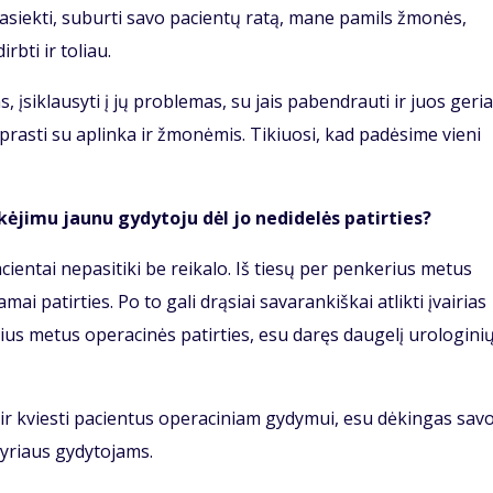
pasiekti, suburti savo pacientų ratą, mane pamils žmonės,
irbti ir toliau.
, įsiklausyti į jų problemas, su jais pabendrauti ir juos geri
iprasti su aplinka ir žmonėmis. Tikiuosi, kad padėsime vieni
kėjimu jaunu gydytoju dėl jo nedidelės patirties?
cientai nepasitiki be reikalo. Iš tiesų per penkerius metus
 patirties. Po to gali drąsiai savarankiškai atlikti įvairias
ius metus operacinės patirties, esu daręs daugelį urologini
mi ir kviesti pacientus operaciniam gydymui, esu dėkingas sav
yriaus gydytojams.