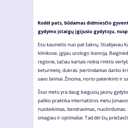
Kodėl pats, būdamas didmiesčio gyventoj
gydymo įstaigų įgijusiu gydytoju, nus
Esu kaunietis nuo pat šaknų. Studijavau 
klinikose, įgijau urologo licenciją. Baigi
regione, tačiau kartais reikia rinktis vert
keturmetę, dukras. Įvertindamas darbo krūv
savo šeimai. Žinoma, norisi patenkinti ir s
Šiuo metu yra daug baigusių jaunų gydytoj
paliko praktika internatūros metu Jonavos
nusiteikimas, bendravimas, nuoširdumas. P
smagiau ir optimaliai. Tad dėl šių priežas