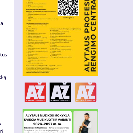
da
ntus
ską
,
rį