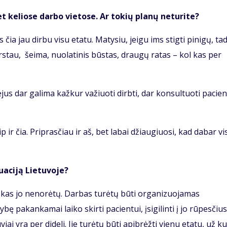
et keliose darbo vietose. Ar tokių planų neturite?
ia jau dirbu visu etatu. Matysiu, jeigu ims stigti pinigų, ta
arstau, šeima, nuolatinis būstas, draugų ratas – kol kas per
jus dar galima kažkur važiuoti dirbti, dar konsultuoti pacie
 ir čia. Priprasčiau ir aš, bet labai džiaugiuosi, kad dabar vi
uaciją Lietuvoje?
, kas jo nenorėtų. Darbas turėtų būti organizuojamas
ę pakankamai laiko skirti pacientui, įsigilinti į jo rūpesčius
i yra per dideli. Jie turėtų būti apibrėžti vienu etatu, už ku