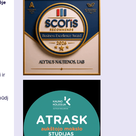
ėje
 ir
pūdį