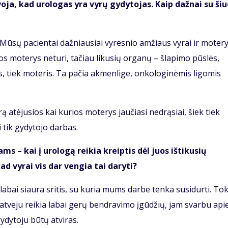
voja, kad urologas yra vyrų gydytojas. Kaip dažnai su ši
. Mūsų pacientai dažniausiai vyresnio amžiaus vyrai ir motery
os moterys neturi, tačiau likusių organų – šlapimo pūslės,
yrus, tiek moteris. Ta pačia akmenlige, onkologinėmis ligomis
ą atėjusios kai kurios moterys jaučiasi nedrąsiai, šiek tiek
i tik gydytojo darbas.
s – kai į urologą reikia kreiptis dėl juos ištikusių
ad vyrai vis dar vengia tai daryti?
 labai siaura sritis, su kuria mums darbe tenka susidurti. To
o atveju reikia labai gerų bendravimo įgūdžių, jam svarbu api
ydytoju būtų atviras.