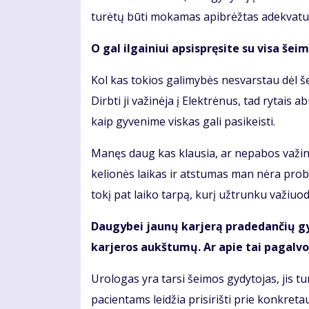
turėtų būti mokamas apibrėžtas adekvatus
O gal ilgainiui apsispręsite su visa šei
Kol kas tokios galimybės nesvarstau dėl š
Dirbti ji važinėja į Elektrėnus, tad rytais
kaip gyvenime viskas gali pasikeisti.
Manęs daug kas klausia, ar nepabos važinėti
kelionės laikas ir atstumas man nėra pro
tokį pat laiko tarpą, kurį užtrunku važiuo
Daugybei jaunų karjerą pradedančių gyd
karjeros aukštumų. Ar apie tai pagalvoj
Urologas yra tarsi šeimos gydytojas, jis tu
pacientams leidžia prisirišti prie konkret