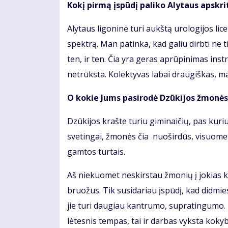
Kokį pirmą įspūdį paliko Alytaus apskri
Alytaus ligoninė turi aukštą urologijos licen
spektrą. Man patinka, kad galiu dirbti ne t
ten, ir ten. Čia yra geras aprūpinimas ins
netrūksta. Kolektyvas labai draugiškas, m
O kokie Jums pasirodė Dzūkijos žmonės?
Dzūkijos krašte turiu giminaičių, pas kur
svetingai, žmonės čia nuoširdūs, visuomet
gamtos turtais.
Aš niekuomet neskirstau žmonių į jokias 
bruožus. Tik susidariau įspūdį, kad didmie
jie turi daugiau kantrumo, supratingumo. 
lėtesnis tempas, tai ir darbas vyksta kokyb