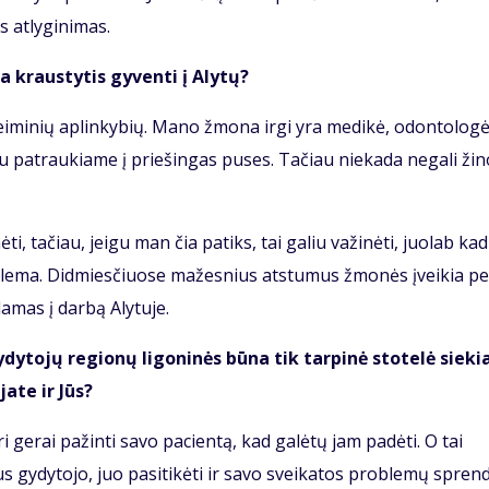
 atlyginimas.
ma kraustytis gyventi į Alytų?
eiminių aplinkybių. Mano žmona irgi yra medikė, odontologė
 abu patraukiame į priešingas puses. Tačiau niekada negali žino
, tačiau, jeigu man čia patiks, tai galiu važinėti, juolab kad
blema. Didmiesčiuose mažesnius atstumus žmonės įveikia pe
damas į darbą Alytuje.
ytojų regionų ligoninės būna tik tarpinė stotelė sieki
ate ir Jūs?
ri gerai pažinti savo pacientą, kad galėtų jam padėti. O tai
aus gydytojo, juo pasitikėti ir savo sveikatos problemų spren