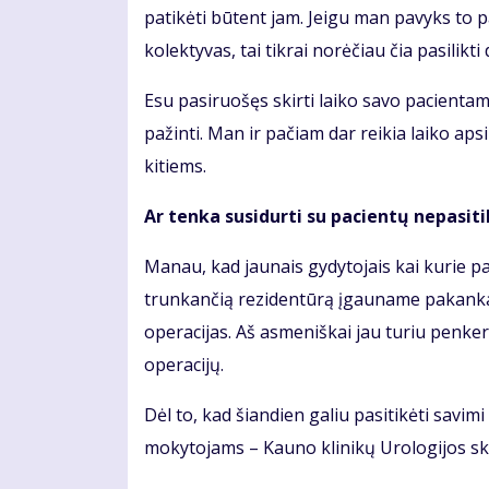
patikėti būtent jam. Jeigu man pavyks to 
kolektyvas, tai tikrai norėčiau čia pasilikti d
Esu pasiruošęs skirti laiko savo pacientams
pažinti. Man ir pačiam dar reikia laiko aps
kitiems.
Ar tenka susidurti su pacientų nepasiti
Manau, kad jaunais gydytojais kai kurie pa
trunkančią rezidentūrą įgauname pakankamai
operacijas. Aš asmeniškai jau turiu penker
operacijų.
Dėl to, kad šiandien galiu pasitikėti savi
mokytojams – Kauno klinikų Urologijos sk