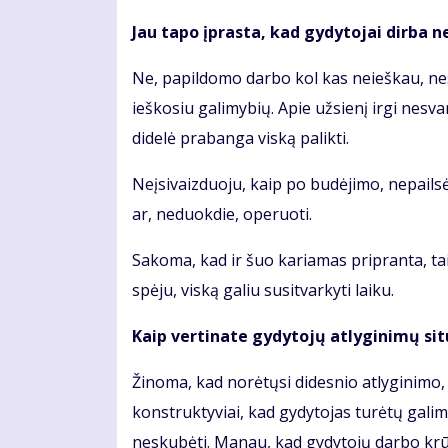
Jau tapo įprasta, kad gydytojai dirba n
Ne, papildomo darbo kol kas neieškau, nes č
ieškosiu galimybių. Apie užsienį irgi nesv
didelė prabanga viską palikti.
Neįsivaizduoju, kaip po budėjimo, nepailsė
ar, neduokdie, operuoti.
Sakoma, kad ir šuo kariamas pripranta, taip
spėju, viską galiu susitvarkyti laiku.
Kaip vertinate gydytojų atlyginimų sit
Žinoma, kad norėtųsi didesnio atlyginimo
konstruktyviai, kad gydytojas turėtų galimyb
neskubėti. Manau, kad gydytojų darbo krūvia