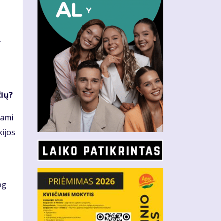
r
čių?
kami
kijos
og