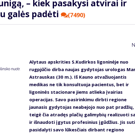
nigą, – kiek pasakysi atvirai ir
au galės padėti
(7490)
N
Alytaus apskrities S.Kudirkos ligoninėje nuo
rugpjūčio dirba naujas gydytojas urologas Mar
insko nuotr.
Astrauskas (30 m.). Iš Kauno atvažiuojantis
medikas ne tik konsultuoja pacientus, bet ir
ligoninės stacionare jiems atlieka įvairias
operacijas. Savo pasirinkimu dirbti regione
jaunasis gydytojas neabejojo nuo pat pradžių,
teigė čia atradęs plačių galimybių realizuoti s
ir išnaudoti įgytus profesinius įgūdžius. Jis sut
pasidalyti savo lūkesčiais dirbant regiono