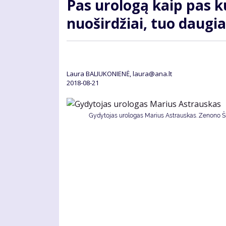
Pas urologą kaip pas ku
nuoširdžiai, tuo daugi
Laura BALIUKONIENĖ, laura@ana.lt
2018-08-21
Gydytojas urologas Marius Astrauskas. Zenono Šil