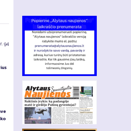
r.
94
ius
ave
iko