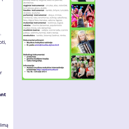
.
ti,
r
ant
dimą