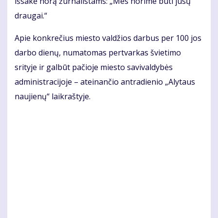
išsakė norą žurnalistams: „Mes norime būti jūsų
draugai.“
Apie konkrečius miesto valdžios darbus per 100 jos
darbo dienų, numatomas pertvarkas švietimo
srityje ir galbūt pačioje miesto savivaldybės
administracijoje – ateinančio antradienio „Alytaus
naujienų“ laikraštyje.