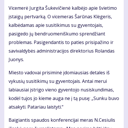
Vicemerė Jurgita Šukevičienė kalbėjo apie švietimo
įstaigų pertvarką. O vicemeras Šarūnas Klėgeris,
kalbėdamas apie susitikimus su gyventojais,
pasigedo jų bendruomeniškumo sprendžiant
problemas. Pasigendantis to paties prisipažino ir
savivaldybės administracijos direktorius Rolandas
Juonys.
Miesto vadovai prisiminė įdomiausias detales iš
vykusių susitikimų su gyventojais. Antai merui
labiausiai įstrigo vieno gyventojo nusiskundimas,
kodėl tujos jo kieme auga ne į tą pusę: „Sunku buvo
atsakyti. Patariau laistyti.“
Baigiantis spaudos konferencijai meras N.Cesiulis