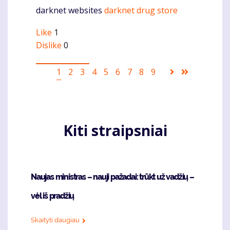
darknet websites
darknet drug store
Komentaras
Like
1
Dislike
0
Pagination
Current
1
Puslapis
2
Puslapis
3
Puslapis
4
Puslapis
5
Puslapis
6
Puslapis
7
Puslapis
8
Puslapis
9
Sekantis
Last
page
puslapis
page
Kiti straipsniai
Naujas ministras – nauji pažadai: trūkt už vadžių –
vėl iš pradžių
Skaityti daugiau