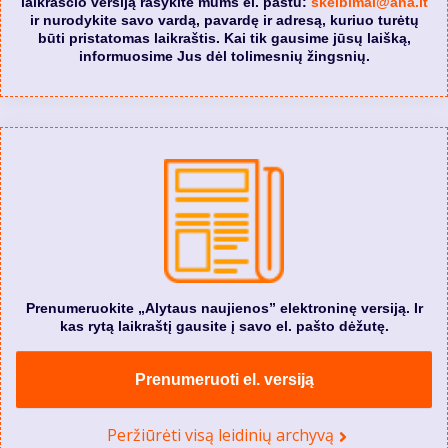
laikraščio versiją rašykite mums el. paštu:
skelbimai@ana.lt
ir nurodykite savo vardą, pavardę ir adresą, kuriuo turėtų
būti pristatomas laikraštis. Kai tik gausime jūsų laišką,
informuosime Jus dėl tolimesnių žingsnių.
Prenumeruokite „Alytaus naujienos” elektroninę versiją. Ir
kas rytą laikraštį gausite į savo el. pašto dėžutę.
Prenumeruoti el. versiją
Peržiūrėti visą leidinių archyvą