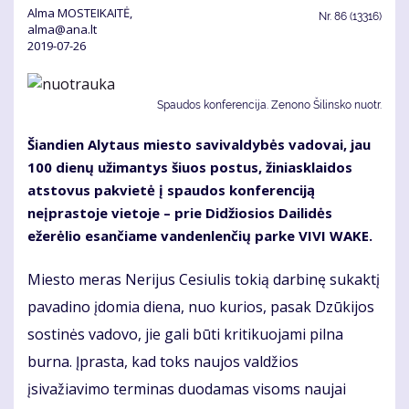
Alma MOSTEIKAITĖ,
Nr.
86 (13316)
alma@ana.lt
2019-07-26
Spaudos konferencija. Zenono Šilinsko nuotr.
Šiandien Alytaus miesto savivaldybės vadovai, jau
100 dienų užimantys šiuos postus, žiniasklaidos
atstovus pakvietė į spaudos konferenciją
neįprastoje vietoje – prie Didžiosios Dailidės
ežerėlio esančiame vandenlenčių parke VIVI WAKE.
Miesto meras Nerijus Cesiulis tokią darbinę sukaktį
pavadino įdomia diena, nuo kurios, pasak Dzūkijos
sostinės vadovo, jie gali būti kritikuojami pilna
burna. Įprasta, kad toks naujos valdžios
įsivažiavimo terminas duodamas visoms naujai