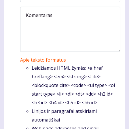
Komentaras
Apie teksto formatus
Leidžiamos HTML žymės: <a href
hreflang> <em> <strong> <cite>
<blockquote cite> <code> <ul type> <ol
start type> <li> <dl> <dt> <dd> <h2 id>
<h3 id> <h4 id> <h5 id> <h6 id>
Linijos ir paragrafai atskiriami
automatiškai
Web page addresses and email