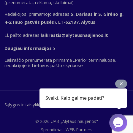
(prenumerata, reklama, skelbimai)
Redakcijos, priimamojo adresas
S. Dariaus ir S. Girėno g.
4-2 (nuo gatvės pusės), LT-62137, Alytus
El. pašto adresas
laikrastis@alytausnaujienos.lt
Daugiau informacijos
Laikraščio prenumerata priimama „Perlo“ terminaluose,
redakcijoje ir Lietuvos pašto skyriuose
Sveiki. Kaip galime padėti?
Sąlygos ir taisyklės
Bottom
footer
© 2026 UAB „Alytaus naujienos"
Sprendimas:
WEB Partners