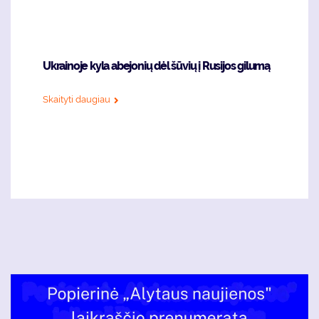
Ukrainoje kyla abejonių dėl šūvių į Rusijos gilumą
Skaityti daugiau