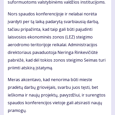
suformuotoms valstybinėms valdžios institucijoms.
Nors spaudos konferencijoje ir nelabai norėta
įvardyti per tą laiką padarytą svarbiausią darbą,
tačiau pripažinta, kad taip gali būti pajudinti
laisvosios ekonominės zonos (LEZ) steigimo
aerodromo teritorijoje reikalai. Administracijos
direktoriaus pavaduotoja Neringa Rinkevičiūtė
pabrėžė, kad dėl tokios zonos steigimo Seimas turi
priimti atskirą įstatymą.
Meras akcentavo, kad nenorima būti mieste
pradėtų darbų griovėjais, svarbu juos tęsti, bet
ieškoma ir naujų projektų, pavyzdžiui, ir surengtos
spaudos konferencijos vietoje gali atsirasti naujų
pramogų.