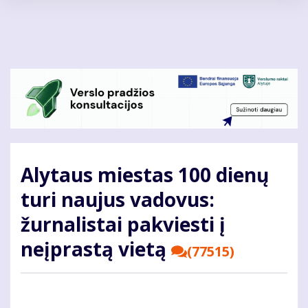
Pereiti
į
pagrindinį
turinį
Alytaus miestas 100 dienų
turi naujus vadovus:
žurnalistai pakviesti į
neįprastą vietą
(77515)