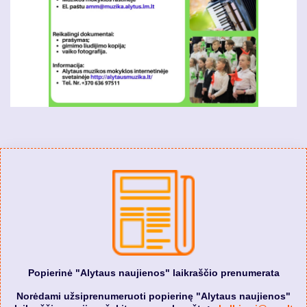
Popierinė "Alytaus naujienos" laikraščio prenumerata
Norėdami užsiprenumeruoti popierinę "Alytaus naujienos"