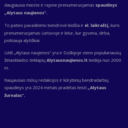
daugiausia mieste ir rajone prenumeruojamas
spaudinys
„Alytaus naujienos“.
To paties pavadinimo bendrovė leidžia ir
el. laikraštį,
kuris
prenumeruojamas Lietuvoje ir kitur, kur gyvena, dirba,
poilsiauja alytiškiai.
UAB „Alytaus naujienos“ yra ir Dzūkijoje vieno populiariausių
žiniasklaidos tinklapių
Alytausnaujienos.lt
leidėja nuo 2000
m.
Naujausias mūsų redakcijos ir kūrybinių bendradarbių
spaudinys yra 2024 metais pradėtas leisti
„Alytaus
žurnalas“.