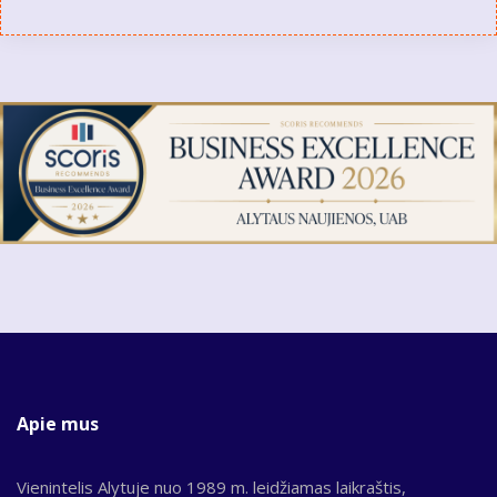
Apie mus
Vienintelis Alytuje nuo 1989 m. leidžiamas laikraštis,