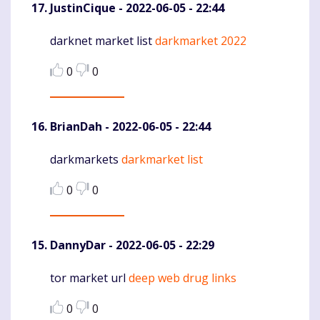
JustinCique
- 2022-06-05 - 22:44
darknet market list
darkmarket 2022
Komentaras
0
0
BrianDah
- 2022-06-05 - 22:44
darkmarkets
darkmarket list
Komentaras
0
0
DannyDar
- 2022-06-05 - 22:29
tor market url
deep web drug links
Komentaras
0
0