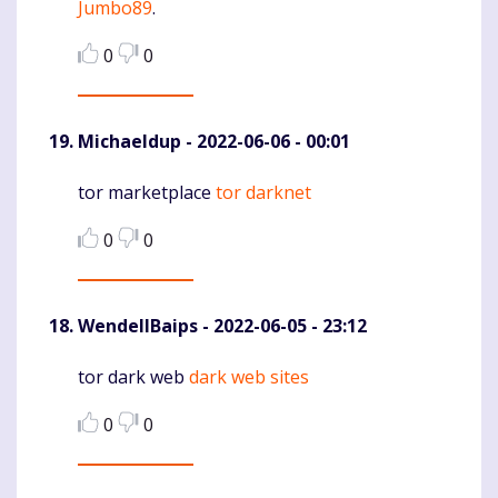
Jumbo89
.
0
0
Michaeldup
- 2022-06-06 - 00:01
tor marketplace
tor darknet
Komentaras
0
0
WendellBaips
- 2022-06-05 - 23:12
tor dark web
dark web sites
Komentaras
0
0