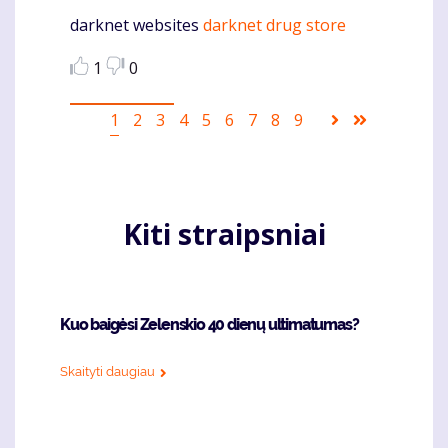
darknet websites
darknet drug store
Komentaras
1
0
Pagination
Current
1
Puslapis
2
Puslapis
3
Puslapis
4
Puslapis
5
Puslapis
6
Puslapis
7
Puslapis
8
Puslapis
9
Sekantis
Last
page
puslapis
page
Kiti straipsniai
Kuo baigėsi Zelenskio 40 dienų ultimatumas?
Skaityti daugiau