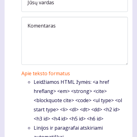
Jūsų vardas
Komentaras
Apie teksto formatus
Leidžiamos HTML žymės: <a href
hreflang> <em> <strong> <cite>
<blockquote cite> <code> <ul type> <ol
start type> <li> <dl> <dt> <dd> <h2 id>
<h3 id> <h4 id> <h5 id> <h6 id>
Linijos ir paragrafai atskiriami
automatiškai