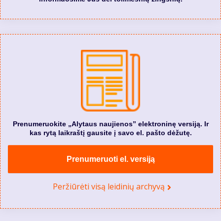
Prenumeruokite „Alytaus naujienos” elektroninę versiją. Ir
kas rytą laikraštį gausite į savo el. pašto dėžutę.
Prenumeruoti el. versiją
Peržiūrėti visą leidinių archyvą