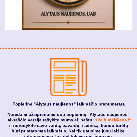
Popierinė "Alytaus naujienos" laikraščio prenumerata
Norėdami užsiprenumeruoti popierinę "Alytaus naujienos"
laikraščio versiją rašykite mums el. paštu:
skelbimai@ana.lt
ir nurodykite savo vardą, pavardę ir adresą, kuriuo turėtų
būti pristatomas laikraštis. Kai tik gausime jūsų laišką,
informuosime Jus dėl tolimesnių žingsnių.