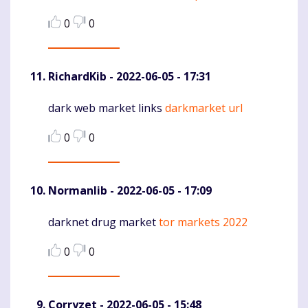
0
0
RichardKib
- 2022-06-05 - 17:31
dark web market links
darkmarket url
Komentaras
0
0
Normanlib
- 2022-06-05 - 17:09
darknet drug market
tor markets 2022
Komentaras
0
0
Corryzet
- 2022-06-05 - 15:48