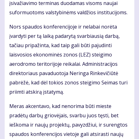
įsivažiavimo terminas duodamas visoms naujai
suformuotoms valstybinėms valdžios institucijoms.
Nors spaudos konferencijoje ir nelabai norėta
įvardyti per tą laiką padarytą svarbiausią darbą,
tačiau pripažinta, kad taip gali būti pajudinti
laisvosios ekonominės zonos (LEZ) steigimo
aerodromo teritorijoje reikalai. Administracijos
direktoriaus pavaduotoja Neringa Rinkevičiūtė
pabrėžė, kad dėl tokios zonos steigimo Seimas turi
priimti atskirą įstatymą.
Meras akcentavo, kad nenorima būti mieste
pradėtų darbų griovėjais, svarbu juos tęsti, bet
ieškoma ir naujų projektų, pavyzdžiui, ir surengtos
spaudos konferencijos vietoje gali atsirasti naujų