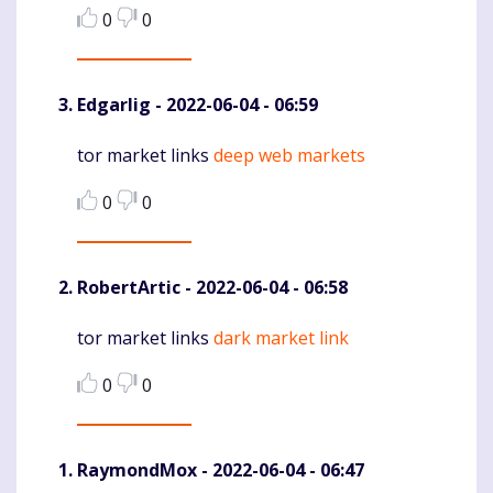
0
0
Edgarlig
- 2022-06-04 - 06:59
tor market links
deep web markets
Komentaras
0
0
RobertArtic
- 2022-06-04 - 06:58
tor market links
dark market link
Komentaras
0
0
RaymondMox
- 2022-06-04 - 06:47