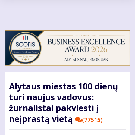
Pereiti
į
pagrindinį
turinį
Alytaus miestas 100 dienų
turi naujus vadovus:
žurnalistai pakviesti į
neįprastą vietą
(77515)