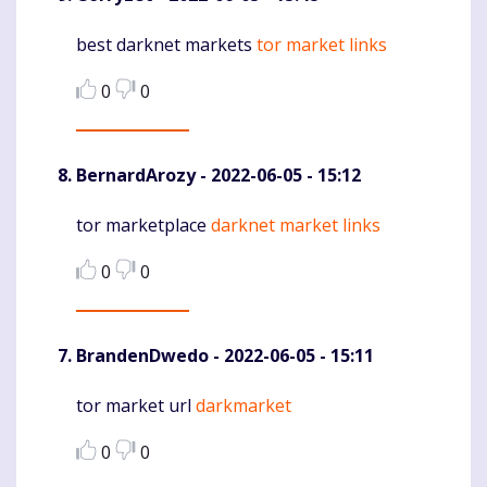
best darknet markets
tor market links
Komentaras
0
0
BernardArozy
- 2022-06-05 - 15:12
tor marketplace
darknet market links
Komentaras
0
0
BrandenDwedo
- 2022-06-05 - 15:11
tor market url
darkmarket
Komentaras
0
0