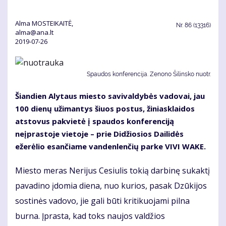
Alma MOSTEIKAITĖ,
Nr.
86 (13316)
alma@ana.lt
2019-07-26
Spaudos konferencija. Zenono Šilinsko nuotr.
Šiandien Alytaus miesto savivaldybės vadovai, jau
100 dienų užimantys šiuos postus, žiniasklaidos
atstovus pakvietė į spaudos konferenciją
neįprastoje vietoje – prie Didžiosios Dailidės
ežerėlio esančiame vandenlenčių parke VIVI WAKE.
Miesto meras Nerijus Cesiulis tokią darbinę sukaktį
pavadino įdomia diena, nuo kurios, pasak Dzūkijos
sostinės vadovo, jie gali būti kritikuojami pilna
burna. Įprasta, kad toks naujos valdžios