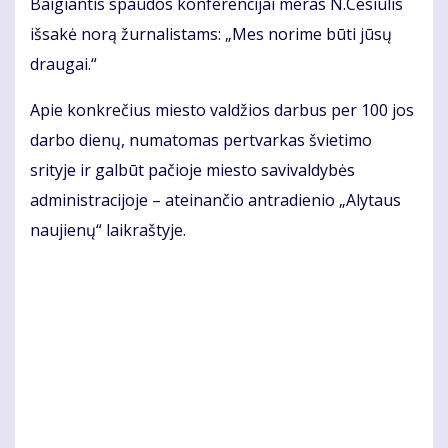
Baigiantis spaudos konferencijai meras N.Cesiulis
išsakė norą žurnalistams: „Mes norime būti jūsų
draugai.“
Apie konkrečius miesto valdžios darbus per 100 jos
darbo dienų, numatomas pertvarkas švietimo
srityje ir galbūt pačioje miesto savivaldybės
administracijoje – ateinančio antradienio „Alytaus
naujienų“ laikraštyje.