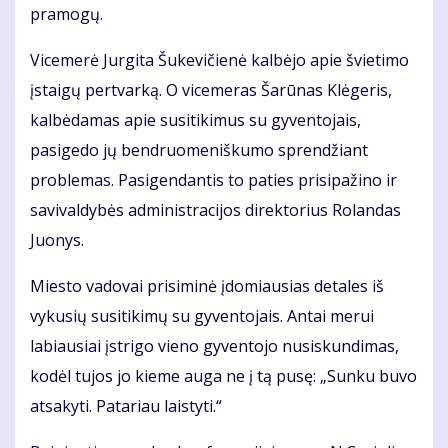
pramogų.
Vicemerė Jurgita Šukevičienė kalbėjo apie švietimo
įstaigų pertvarką. O vicemeras Šarūnas Klėgeris,
kalbėdamas apie susitikimus su gyventojais,
pasigedo jų bendruomeniškumo sprendžiant
problemas. Pasigendantis to paties prisipažino ir
savivaldybės administracijos direktorius Rolandas
Juonys.
Miesto vadovai prisiminė įdomiausias detales iš
vykusių susitikimų su gyventojais. Antai merui
labiausiai įstrigo vieno gyventojo nusiskundimas,
kodėl tujos jo kieme auga ne į tą pusę: „Sunku buvo
atsakyti. Patariau laistyti.“