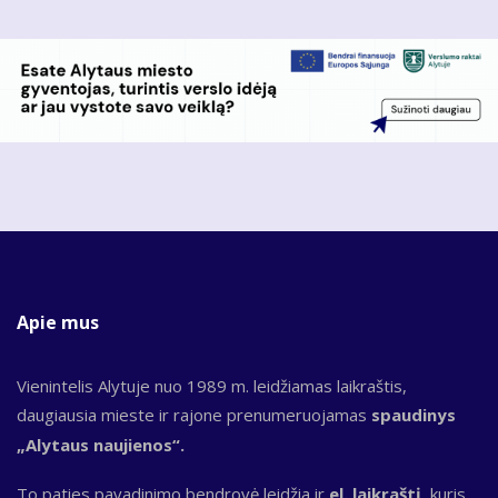
Apie mus
Vienintelis Alytuje nuo 1989 m. leidžiamas laikraštis,
daugiausia mieste ir rajone prenumeruojamas
spaudinys
„Alytaus naujienos“.
To paties pavadinimo bendrovė leidžia ir
el. laikraštį,
kuris