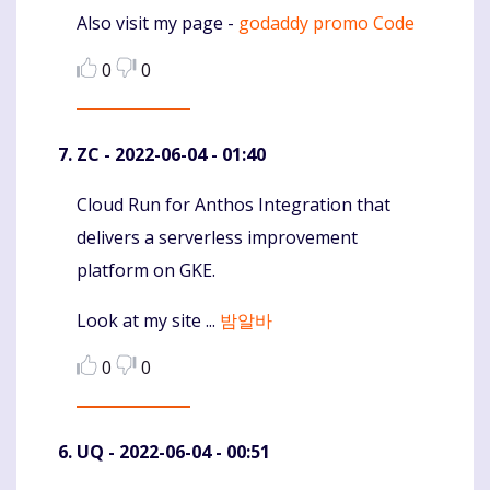
Also visit my page -
godaddy promo Code
0
0
ZC
- 2022-06-04 - 01:40
Cloud Run for Anthos Integration that
Komentaras
delivers a serverless improvement
platform on GKE.
Look at my site ...
밤알바
0
0
UQ
- 2022-06-04 - 00:51