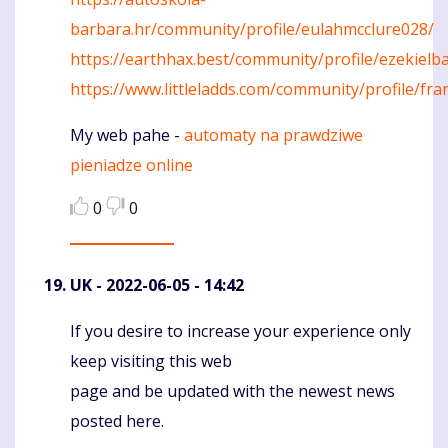
barbara.hr/community/profile/eulahmcclure028/
https://earthhax.best/community/profile/ezekielb
https://www.littleladds.com/community/profile/fr
My web pahe -
automaty na prawdziwe
pieniadze online
0
0
UK
- 2022-06-05 - 14:42
If you desire to increase your experience only
Komentaras
keep visiting this web
page and be updated with the newest news
posted here.