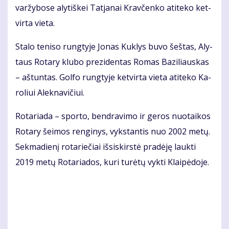
var­žy­bo­se aly­tiš­kei Tat­ja­nai Krav­čen­ko ati­te­ko ket­
vir­ta vie­ta.
Sta­lo te­ni­so rung­ty­je Jo­nas Kuk­lys bu­vo šeš­tas, Aly­
taus Ro­ta­ry klu­bo pre­zi­den­tas Ro­mas Ba­zi­liaus­kas
– aš­tun­tas. Gol­fo rung­ty­je ket­vir­ta vie­ta ati­te­ko Ka­
ro­liui Alek­na­vi­čiui.
Ro­ta­ria­da – spor­to, ben­dra­vi­mo ir ge­ros nuo­tai­kos
Ro­ta­ry šei­mos ren­gi­nys, vyks­tan­tis nuo 2002 me­tų.
Sek­ma­die­nį ro­ta­rie­čiai iš­si­skirs­tė pra­dė­ję lauk­ti
2019 me­tų Ro­ta­ria­dos, ku­ri tu­rė­tų vyk­ti Klai­pė­do­je.