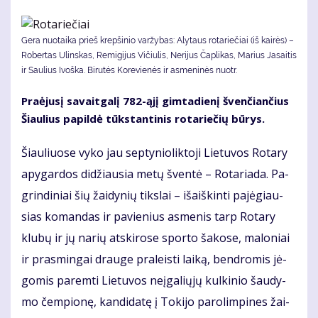
Gera nuotaika prieš krepšinio varžybas: Alytaus rotariečiai (iš kairės) –
Robertas Ulinskas, Remigijus Vičiulis, Nerijus Čaplikas, Marius Jasaitis
ir Saulius Ivoška. Bi­ru­tės Ko­re­vie­nės ir as­me­ni­nės nuotr.
Pra­ėju­sį sa­vait­ga­lį 782-ąjį gim­ta­die­nį šven­čian­čius
Šiau­lius pa­pil­dė tūks­tan­ti­nis ro­ta­rie­čių bū­rys.
Šiau­liuo­se vy­ko jau sep­ty­nio­lik­to­ji Lie­tu­vos Ro­ta­ry
apy­gar­dos di­džiau­sia me­tų šven­tė – Ro­ta­ria­da. Pa­
grin­di­niai šių žai­dy­nių tiks­lai – iš­aiš­kin­ti pa­jė­giau­
sias ko­man­das ir pa­vie­nius as­me­nis tarp Ro­ta­ry
klu­bų ir jų na­rių at­ski­ro­se spor­to ša­ko­se, ma­lo­niai
ir pra­smin­gai drau­ge pra­leis­ti lai­ką, ben­dro­mis jė­
go­mis pa­rem­ti Lie­tu­vos ne­įga­lių­jų kul­ki­nio šau­dy­
mo čem­pio­nę, kan­di­da­tę į To­ki­jo pa­ro­lim­pi­nes žai­