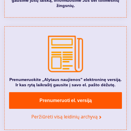
gausime jūsų laišką, informuosime Jus dėl tolimesnių
žingsnių.
Prenumeruokite „Alytaus naujienos” elektroninę versiją.
Ir kas rytą laikraštį gausite į savo el. pašto dėžutę.
Prenumeruoti el. versiją
Peržiūrėti visą leidinių archyvą