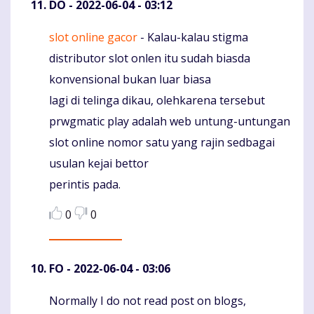
DO
- 2022-06-04 - 03:12
slot online gacor
- Kalau-kalau stigma
Komentaras
distributor slot onlen itu sudah biasda
konvensional bukan luar biasa
lagi di telinga dikau, olehkarena tersebut
prwgmatic play adalah web untung-untungan
slot online nomor satu yang rajin sedbagai
usulan kejai bettor
perintis pada.
0
0
FO
- 2022-06-04 - 03:06
Normally I do not read post on blogs,
Komentaras