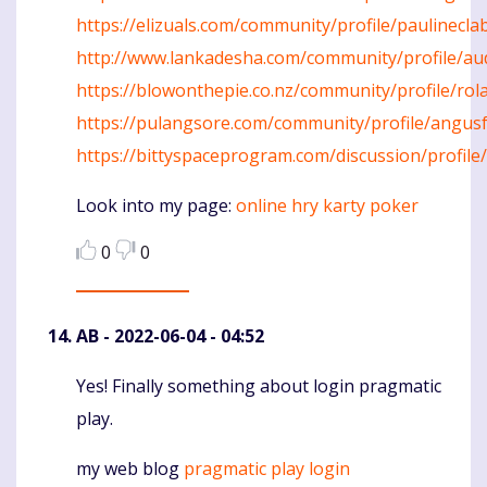
https://elizuals.com/community/profile/paulinecla
http://www.lankadesha.com/community/profile/au
https://blowonthepie.co.nz/community/profile/ro
https://pulangsore.com/community/profile/angus
https://bittyspaceprogram.com/discussion/profile
Look into my page:
online hry karty poker
0
0
AB
- 2022-06-04 - 04:52
Yes! Finally something about login pragmatic
Komentaras
play.
my web blog
pragmatic play login