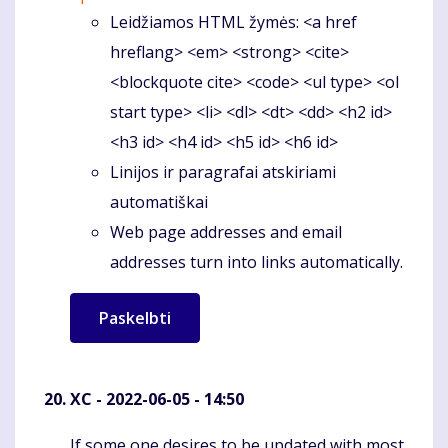
Leidžiamos HTML žymės: <a href
hreflang> <em> <strong> <cite>
<blockquote cite> <code> <ul type> <ol
start type> <li> <dl> <dt> <dd> <h2 id>
<h3 id> <h4 id> <h5 id> <h6 id>
Linijos ir paragrafai atskiriami
automatiškai
Web page addresses and email
addresses turn into links automatically.
XC
- 2022-06-05 - 14:50
If some one desires to be updated with most
Komentaras