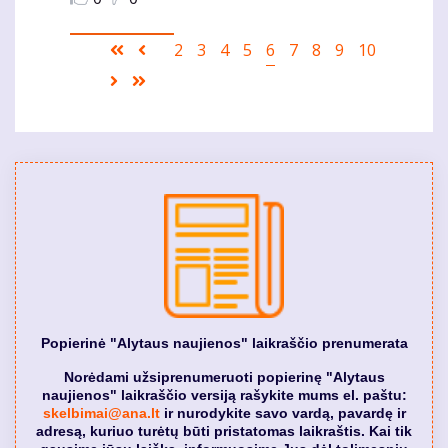
Pagination
First
Ankstesnis
Puslapis
2
Puslapis
3
Puslapis
4
Puslapis
5
Current
6
Puslapis
7
Puslapis
8
Puslapis
9
Puslapis
10
page
puslapis
page
Sekantis
Last
puslapis
page
Popierinė "Alytaus naujienos" laikraščio prenumerata
Norėdami užsiprenumeruoti popierinę "Alytaus
naujienos" laikraščio versiją rašykite mums el. paštu:
skelbimai@ana.lt
ir nurodykite savo vardą, pavardę ir
adresą, kuriuo turėtų būti pristatomas laikraštis. Kai tik