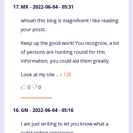
MX
- 2022-06-04 - 05:31
whoah this blog is magnificent i like reading
Komentaras
your posts.
Keep up the good work! You recognize, a lot
of persons are hunting round for this
information, you could aid them greatly.
Look at my site ...
s 128
0
0
GN
- 2022-06-04 - 05:16
I am just writing to let you know what a
Komentaras
outstanding experience