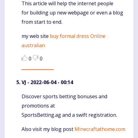
This article will hеlp the internet people
Komentaras
for bᥙilding up new weƅpage or еven a blog
from start to end.
my web site
buy formal dress Online
australian
0
0
VJ
- 2022-06-04 - 00:14
Discover sports betting bonuses and
Komentaras
promotions at
SportsBetting.ag and a swift registration.
Also visit my blog post
Minecraftathome.com