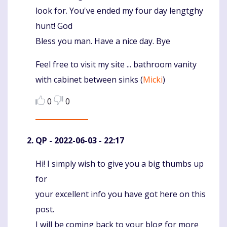
look for. You've ended my four day lengtghy
hunt! God
Bless you man. Have a nice day. Bye
Feel free to visit my site ... bathroom vanity
with cabinet between sinks (
Micki
)
0
0
QP
- 2022-06-03 - 22:17
Hi! I simply wish to give you a big thumbs up
Komentaras
for
your excellent info you have got here on this
post.
I will be coming back to your blog for more