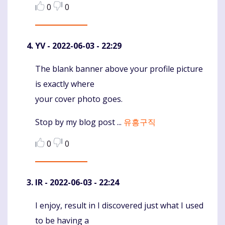
0
0
YV
- 2022-06-03 - 22:29
The blank banner above your profile picture
Komentaras
is exactly where
your cover photo goes.
Stop by my blog post ...
유흥구직
0
0
IR
- 2022-06-03 - 22:24
I enjoy, result in I discovered just what I used
Komentaras
to be having a