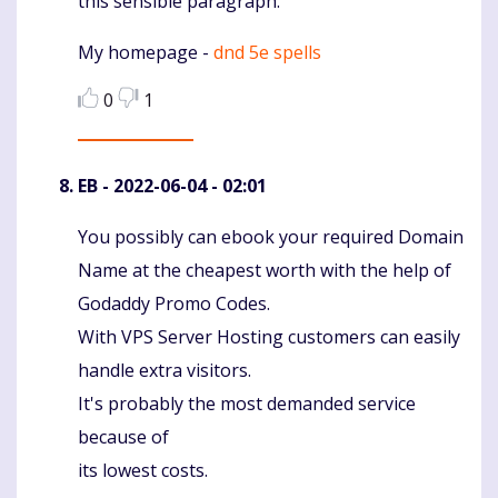
this sensible paragraph.
My homepage -
dnd 5e spells
0
1
EB
- 2022-06-04 - 02:01
You possibly can ebook your required Domain
Komentaras
Name at the cheapest worth with the help of
Godaddy Promo Codes.
With VPS Server Hosting customers can easily
handle extra visitors.
It's probably the most demanded service
because of
its lowest costs.