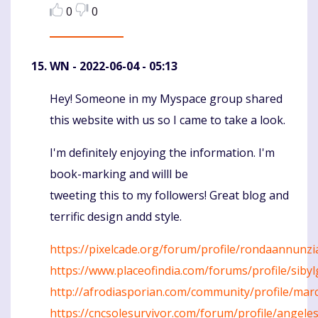
0
0
WN
- 2022-06-04 - 05:13
Hey! Someone in my Myspace group shared
Komentaras
this website with us so I came to take a look.
I'm definitely enjoying the information. I'm
book-marking and willl be
tweeting this to my followers! Great blog and
terrific design andd style.
https://pixelcade.org/forum/profile/rondaannunzi
https://www.placeofindia.com/forums/profile/sib
http://afrodiasporian.com/community/profile/ma
https://cncsolesurvivor.com/forum/profile/angele