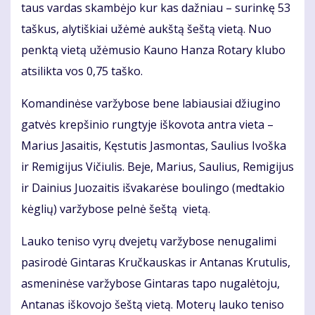
taus var­das skam­bė­jo kur kas daž­niau – su­rin­kę 53
taš­kus, aly­tiš­kiai už­ėmė aukš­tą šeš­tą vie­tą. Nuo
penk­tą vie­tą už­ėmu­sio Kau­no Han­za Ro­ta­ry klu­bo
at­si­lik­ta vos 0,75 taš­ko.
Ko­man­di­nė­se var­žy­bo­se be­ne la­biau­siai džiu­gi­no
gat­vės krep­ši­nio rung­ty­je iš­ko­vo­ta an­tra vie­ta –
Ma­rius Ja­sai­tis, Kęs­tu­tis Jas­mon­tas, Sau­lius Ivoš­ka
ir Re­mi­gi­jus Vi­čiu­lis. Be­je, Ma­rius, Sau­lius, Re­mi­gi­jus
ir Dai­nius Juo­zai­tis iš­va­ka­rė­se bou­lin­go (med­ta­kio
kėg­lių) var­žy­bo­se pel­nė šeš­tą vie­tą.
Lau­ko te­ni­so vy­rų dve­je­tų var­žy­bo­se ne­nu­ga­li­mi
pa­si­ro­dė Gin­ta­ras Kruč­kaus­kas ir An­ta­nas Kru­tu­lis,
as­me­ni­nė­se var­žy­bo­se Gin­ta­ras ta­po nu­ga­lė­to­ju,
An­ta­nas iš­ko­vo­jo šeš­tą vie­tą. Mo­te­rų lau­ko te­ni­so