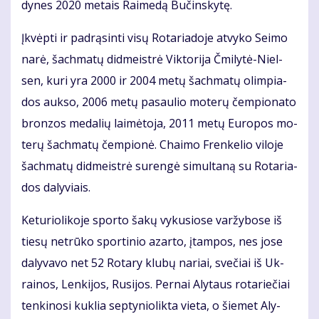
dy­nes 2020 me­tais Rai­me­dą Bu­čins­ky­tę.
Įkvėp­ti ir pa­drą­sin­ti vi­sų Ro­ta­ria­do­je at­vy­ko Sei­mo
na­rė, šach­ma­tų did­meist­rė Vik­to­ri­ja Čmi­ly­tė-Niel­
sen, ku­ri yra 2000 ir 2004 me­tų šach­ma­tų olim­pia­
dos auk­so, 2006 me­tų pa­sau­lio mo­te­rų čem­pio­na­to
bron­zos me­da­lių lai­mė­to­ja, 2011 me­tų Eu­ro­pos mo­
te­rų šach­ma­tų čem­pio­nė. Chai­mo Fren­ke­lio vi­lo­je
šach­ma­tų did­meist­rė su­ren­gė si­mul­ta­ną su Ro­ta­ria­
dos da­ly­viais.
Ke­tu­rio­li­ko­je spor­to ša­kų vy­ku­sio­se var­žy­bo­se iš
tie­sų ne­trū­ko spor­ti­nio azar­to, įtam­pos, nes jo­se
da­ly­va­vo net 52 Ro­ta­ry klu­bų na­riai, sve­čiai iš Uk­
rai­nos, Len­ki­jos, Ru­si­jos. Per­nai Aly­taus ro­ta­rie­čiai
ten­ki­no­si kuk­lia sep­ty­nio­lik­ta vie­ta, o šie­met Aly­