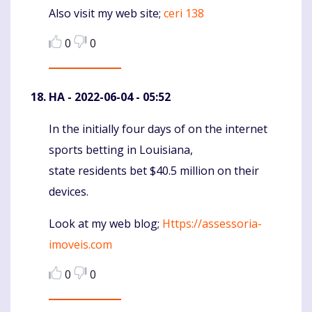
Also visit my web site;
ceri 138
0
0
HA
- 2022-06-04 - 05:52
In the initially four days of on the internet
Komentaras
sports betting in Louisiana,
state residents bet $40.5 million on their
devices.
Look at my web blog;
Https://assessoria-
imoveis.com
0
0