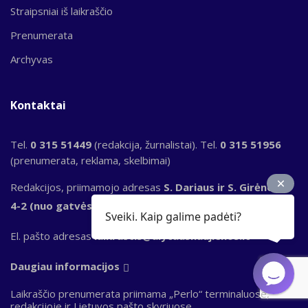
Straipsniai iš laikraščio
Prenumerata
Archyvas
Kontaktai
Tel.
0 315 51449
(redakcija, žurnalistai). Tel.
0 315 51956
(prenumerata, reklama, skelbimai)
Redakcijos, priimamojo adresas
S. Dariaus ir S. Girėno g.
4-2 (nuo gatvės pusės), LT-62137, Alytus
Sveiki. Kaip galime padėti?
El. pašto adresas
laikrastis@alytausnaujienos.lt
Daugiau informacijos
Laikraščio prenumerata priimama „Perlo“ terminaluose,
redakcijoje ir Lietuvos pašto skyriuose