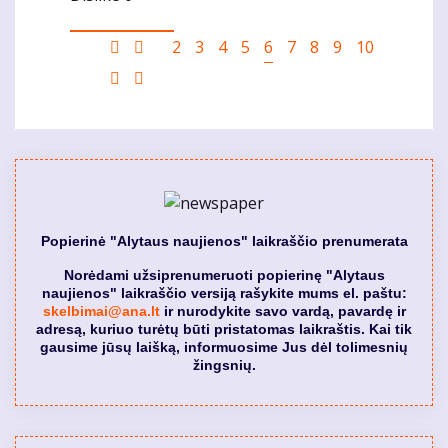
Pagination
First
Ankstesnis
Puslapis
2
Puslapis
3
Puslapis
4
Puslapis
5
Current
6
Puslapis
7
Puslapis
8
Puslapis
9
Puslapis
10
page
puslapis
page
Sekantis
Last
puslapis
page
Popierinė "Alytaus naujienos" laikraščio prenumerata
Norėdami užsiprenumeruoti popierinę "Alytaus
naujienos" laikraščio versiją rašykite mums el. paštu:
skelbimai@ana.lt
ir nurodykite savo vardą, pavardę ir
adresą, kuriuo turėtų būti pristatomas laikraštis. Kai tik
gausime jūsų laišką, informuosime Jus dėl tolimesnių
žingsnių.