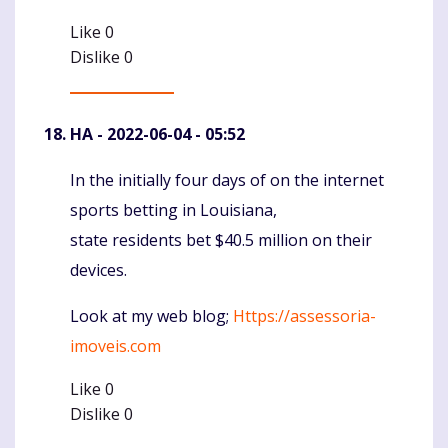
Like
0
Dislike
0
HA
- 2022-06-04 - 05:52
In the initially four days of on the internet
Komentaras
sports betting in Louisiana,
state residents bet $40.5 million on their
devices.
Look at my web blog;
Https://assessoria-
imoveis.com
Like
0
Dislike
0