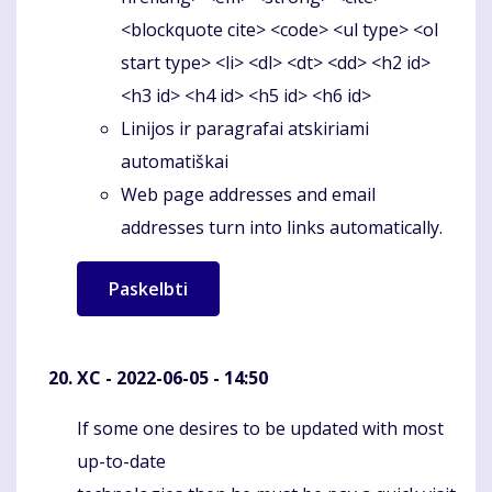
<blockquote cite> <code> <ul type> <ol
start type> <li> <dl> <dt> <dd> <h2 id>
<h3 id> <h4 id> <h5 id> <h6 id>
Linijos ir paragrafai atskiriami
automatiškai
Web page addresses and email
addresses turn into links automatically.
XC
- 2022-06-05 - 14:50
If some one desires to be updated with most
Komentaras
up-to-date