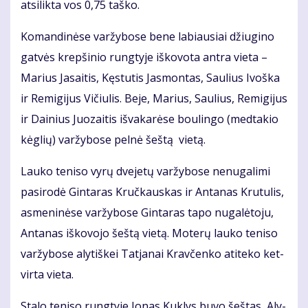
at­si­lik­ta vos 0,75 taš­ko.
Ko­man­di­nė­se var­žy­bo­se be­ne la­biau­siai džiu­gi­no
gat­vės krep­ši­nio rung­ty­je iš­ko­vo­ta an­tra vie­ta –
Ma­rius Ja­sai­tis, Kęs­tu­tis Jas­mon­tas, Sau­lius Ivoš­ka
ir Re­mi­gi­jus Vi­čiu­lis. Be­je, Ma­rius, Sau­lius, Re­mi­gi­jus
ir Dai­nius Juo­zai­tis iš­va­ka­rė­se bou­lin­go (med­ta­kio
kėg­lių) var­žy­bo­se pel­nė šeš­tą vie­tą.
Lau­ko te­ni­so vy­rų dve­je­tų var­žy­bo­se ne­nu­ga­li­mi
pa­si­ro­dė Gin­ta­ras Kruč­kaus­kas ir An­ta­nas Kru­tu­lis,
as­me­ni­nė­se var­žy­bo­se Gin­ta­ras ta­po nu­ga­lė­to­ju,
An­ta­nas iš­ko­vo­jo šeš­tą vie­tą. Mo­te­rų lau­ko te­ni­so
var­žy­bo­se aly­tiš­kei Tat­ja­nai Krav­čen­ko ati­te­ko ket­
vir­ta vie­ta.
Sta­lo te­ni­so rung­ty­je Jo­nas Kuk­lys bu­vo šeš­tas, Aly­