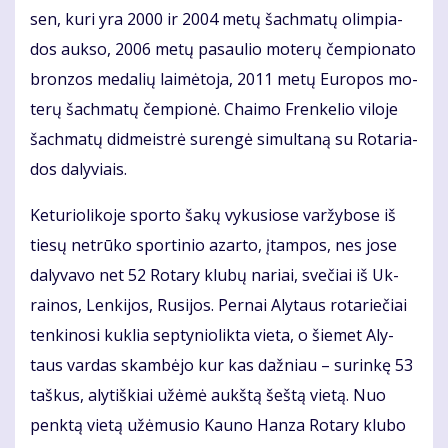
sen, ku­ri yra 2000 ir 2004 me­tų šach­ma­tų olim­pia­
dos auk­so, 2006 me­tų pa­sau­lio mo­te­rų čem­pio­na­to
bron­zos me­da­lių lai­mė­to­ja, 2011 me­tų Eu­ro­pos mo­
te­rų šach­ma­tų čem­pio­nė. Chai­mo Fren­ke­lio vi­lo­je
šach­ma­tų did­meist­rė su­ren­gė si­mul­ta­ną su Ro­ta­ria­
dos da­ly­viais.
Ke­tu­rio­li­ko­je spor­to ša­kų vy­ku­sio­se var­žy­bo­se iš
tie­sų ne­trū­ko spor­ti­nio azar­to, įtam­pos, nes jo­se
da­ly­va­vo net 52 Ro­ta­ry klu­bų na­riai, sve­čiai iš Uk­
rai­nos, Len­ki­jos, Ru­si­jos. Per­nai Aly­taus ro­ta­rie­čiai
ten­ki­no­si kuk­lia sep­ty­nio­lik­ta vie­ta, o šie­met Aly­
taus var­das skam­bė­jo kur kas daž­niau – su­rin­kę 53
taš­kus, aly­tiš­kiai už­ėmė aukš­tą šeš­tą vie­tą. Nuo
penk­tą vie­tą už­ėmu­sio Kau­no Han­za Ro­ta­ry klu­bo