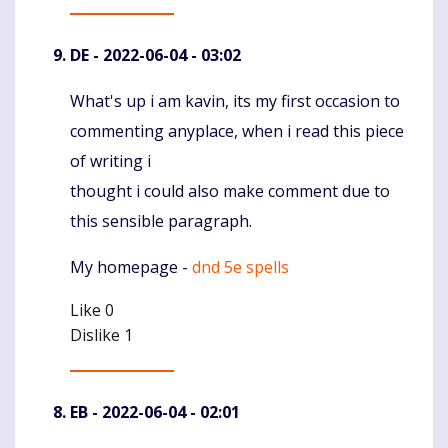
DE
- 2022-06-04 - 03:02
What's up i am kavin, its my first occasion to
Komentaras
commenting anyplace, when i read this piece
of writing i
thought i could also make comment due to
this sensible paragraph.
My homepage -
dnd 5e spells
Like
0
Dislike
1
EB
- 2022-06-04 - 02:01