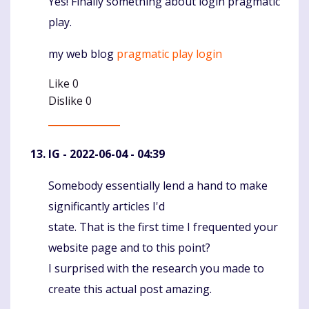
Yes! Finally something about login pragmatic
Komentaras
play.
my web blog
pragmatic play login
Like
0
Dislike
0
IG
- 2022-06-04 - 04:39
Somebody essentially lend a hand to make
Komentaras
significantly articles I'd
state. That is the first time I frequented your
website page and to this point?
I surprised with the research you made to
create this actual post amazing.