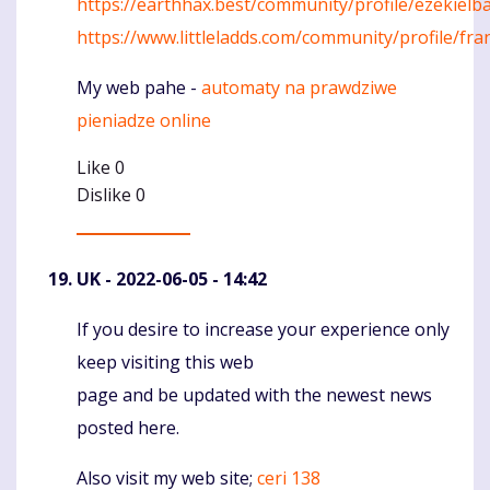
https://earthhax.best/community/profile/ezekielb
https://www.littleladds.com/community/profile/fr
My web pahe -
automaty na prawdziwe
pieniadze online
Like
0
Dislike
0
UK
- 2022-06-05 - 14:42
If you desire to increase your experience only
Komentaras
keep visiting this web
page and be updated with the newest news
posted here.
Also visit my web site;
ceri 138