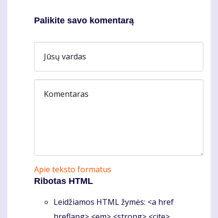
Palikite savo komentarą
Jūsų vardas
Komentaras
Apie teksto formatus
Ribotas HTML
Leidžiamos HTML žymės: <a href
hreflang> <em> <strong> <cite>