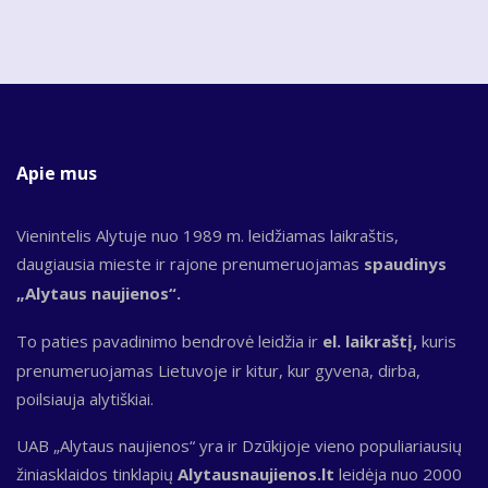
Apie mus
Vienintelis Alytuje nuo 1989 m. leidžiamas laikraštis,
daugiausia mieste ir rajone prenumeruojamas
spaudinys
„Alytaus naujienos“.
To paties pavadinimo bendrovė leidžia ir
el. laikraštį,
kuris
prenumeruojamas Lietuvoje ir kitur, kur gyvena, dirba,
poilsiauja alytiškiai.
UAB „Alytaus naujienos“ yra ir Dzūkijoje vieno populiariausių
žiniasklaidos tinklapių
Alytausnaujienos.lt
leidėja nuo 2000