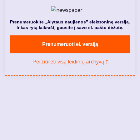
Prenumeruokite „Alytaus naujienos” elektroninę versiją.
Ir kas rytą laikraštį gausite į savo el. pašto dėžutę.
Prenumeruoti el. versiją
Peržiūrėti visą leidinių archyvą