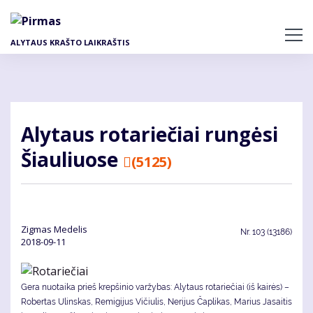
Pereiti
į
pagrindinį
ALYTAUS KRAŠTO LAIKRAŠTIS
turinį
Aly­taus ro­ta­rie­čiai run­gė­si
Šiau­liuo­se
(5125)
Zig­mas Me­de­lis
Nr.
103 (13186)
2018-09-11
Gera nuotaika prieš krepšinio varžybas: Alytaus rotariečiai (iš kairės) –
Robertas Ulinskas, Remigijus Vičiulis, Nerijus Čaplikas, Marius Jasaitis