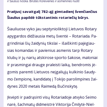
ir Saulius Ivoška. Bi­ru­tės Ko­re­vie­nės ir as­me­ni­nės nuotr.
Pra­ėju­sį sa­vait­ga­lį 782-ąjį gim­ta­die­nį šven­čian­čius
Šiau­lius pa­pil­dė tūks­tan­ti­nis ro­ta­rie­čių bū­rys.
Šiau­liuo­se vy­ko jau sep­ty­nio­lik­to­ji Lie­tu­vos Ro­ta­ry
apy­gar­dos di­džiau­sia me­tų šven­tė – Ro­ta­ria­da. Pa­
grin­di­niai šių žai­dy­nių tiks­lai – iš­aiš­kin­ti pa­jė­giau­
sias ko­man­das ir pa­vie­nius as­me­nis tarp Ro­ta­ry
klu­bų ir jų na­rių at­ski­ro­se spor­to ša­ko­se, ma­lo­niai
ir pra­smin­gai drau­ge pra­leis­ti lai­ką, ben­dro­mis jė­
go­mis pa­rem­ti Lie­tu­vos ne­įga­lių­jų kul­ki­nio šau­dy­
mo čem­pio­nę, kan­di­da­tę į To­ki­jo pa­ro­lim­pi­nes žai­
dy­nes 2020 me­tais Rai­me­dą Bu­čins­ky­tę.
Įkvėp­ti ir pa­drą­sin­ti vi­sų Ro­ta­ria­do­je at­vy­ko Sei­mo
na­rė, šach­ma­tų did­meist­rė Vik­to­ri­ja Čmi­ly­tė-Niel­