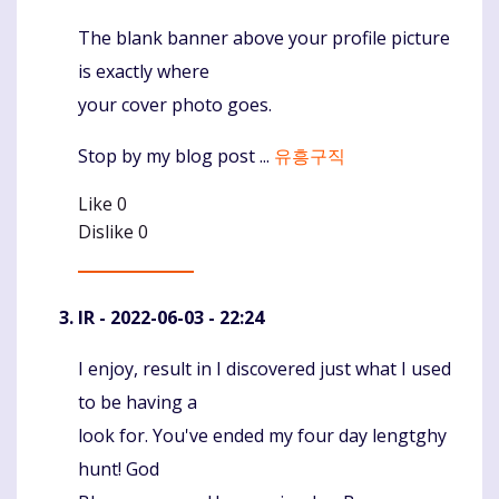
The blank banner above your profile picture
Komentaras
is exactly where
your cover photo goes.
Stop by my blog post ...
유흥구직
Like
0
Dislike
0
IR
- 2022-06-03 - 22:24
I enjoy, result in I discovered just what I used
Komentaras
to be having a
look for. You've ended my four day lengtghy
hunt! God