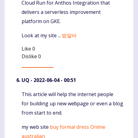
Cloud Run for Anthos Integration that
Komentaras
delivers a serverless improvement
platform on GKE.
Look at my site ...
밤알바
Like
0
Dislike
0
UQ
- 2022-06-04 - 00:51
This article will hеlp the internet people
Komentaras
for bᥙilding up new weƅpage or еven a blog
from start to end.
my web site
buy formal dress Online
australian