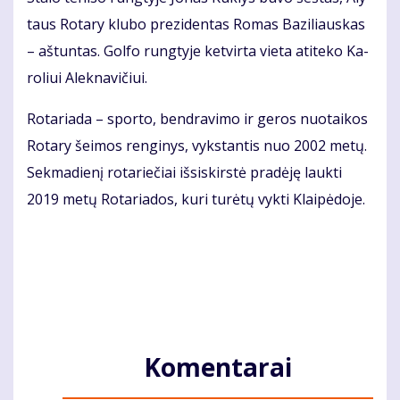
taus Ro­ta­ry klu­bo pre­zi­den­tas Ro­mas Ba­zi­liaus­kas
– aš­tun­tas. Gol­fo rung­ty­je ket­vir­ta vie­ta ati­te­ko Ka­
ro­liui Alek­na­vi­čiui.
Ro­ta­ria­da – spor­to, ben­dra­vi­mo ir ge­ros nuo­tai­kos
Ro­ta­ry šei­mos ren­gi­nys, vyks­tan­tis nuo 2002 me­tų.
Sek­ma­die­nį ro­ta­rie­čiai iš­si­skirs­tė pra­dė­ję lauk­ti
2019 me­tų Ro­ta­ria­dos, ku­ri tu­rė­tų vyk­ti Klai­pė­do­je.
Komentarai