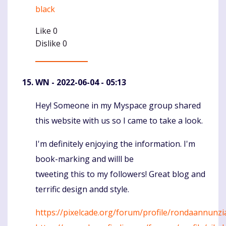
black
Like
0
Dislike
0
WN
- 2022-06-04 - 05:13
Hey! Someone in my Myspace group shared
Komentaras
this website with us so I came to take a look.
I'm definitely enjoying the information. I'm
book-marking and willl be
tweeting this to my followers! Great blog and
terrific design andd style.
https://pixelcade.org/forum/profile/rondaannunzi