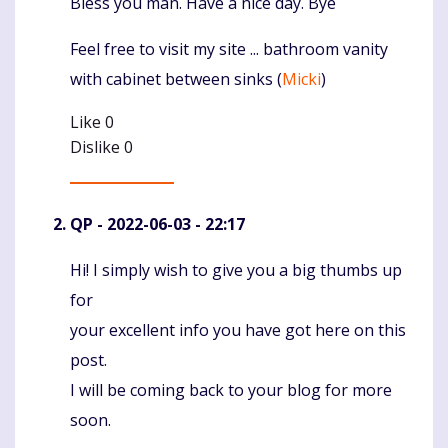
Bless you man. Have a nice day. Bye
Feel free to visit my site ... bathroom vanity
with cabinet between sinks (
Micki
)
Like
0
Dislike
0
QP
- 2022-06-03 - 22:17
Hi! I simply wish to give you a big thumbs up
Komentaras
for
your excellent info you have got here on this
post.
I will be coming back to your blog for more
soon.