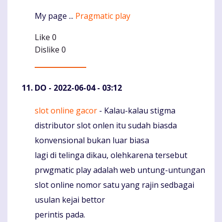
My page ...
Pragmatic play
Like
0
Dislike
0
DO
- 2022-06-04 - 03:12
slot online gacor
- Kalau-kalau stigma
Komentaras
distributor slot onlen itu sudah biasda
konvensional bukan luar biasa
lagi di telinga dikau, olehkarena tersebut
prwgmatic play adalah web untung-untungan
slot online nomor satu yang rajin sedbagai
usulan kejai bettor
perintis pada.