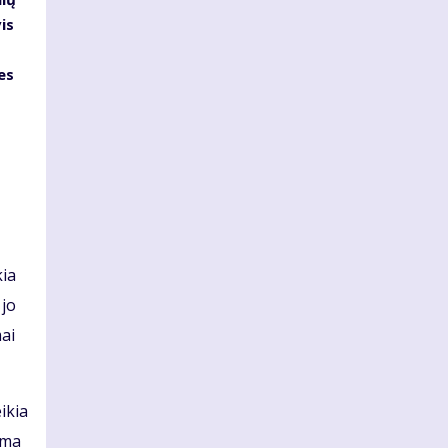
is
es
s
kia
 jo
mai
ikia
ama