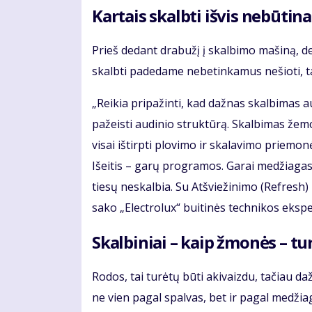
Kartais skalbti išvis nebūtina
Prieš dedant drabužį į skalbimo mašiną, derė
skalbti padedame nebetinkamus nešioti, t
„Reikia pripažinti, kad dažnas skalbimas 
pažeisti audinio struktūrą. Skalbimas žemo
visai ištirpti plovimo ir skalavimo priemon
Išeitis – garų programos. Garai medžiagas
tiesų neskalbia. Su Atšviežinimo (Refresh)
sako „Electrolux“ buitinės technikos ekspe
Skalbiniai – kaip žmonės – tur
Rodos, tai turėtų būti akivaizdu, tačiau d
ne vien pagal spalvas, bet ir pagal medžia