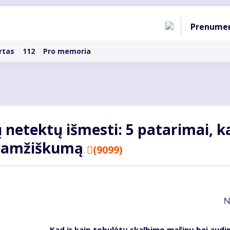
Pagri
Prenume
naviga
rtas
112
Pro memoria
 netektų išmesti: 5 patarimai, k
lgaamžiškumą
(9099)
N
Kad ir kaip tobulėtų skalbimo mašinų bei audi