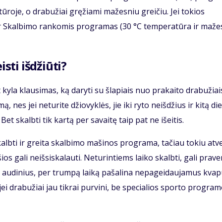
tūroje, o drabužiai gręžiami mažesniu greičiu. Jei tokios
 ar Skalbimo rankomis programas (30 °C temperatūra ir maže
isti išdžiūti?
yla klausimas, ką daryti su šlapiais nuo prakaito drabužiai
, nes jei neturite džiovyklės, jie iki ryto neišdžius ir kitą di
et skalbti tik kartą per savaitę taip pat ne išeitis.
lbti ir greita skalbimo mašinos programa, tačiau tokiu atv
 gali neišsiskalauti. Neturintiems laiko skalbti, gali praver
 audinius, per trumpą laiką pašalina nepageidaujamus kvap
jei drabužiai jau tikrai purvini, be specialios sporto progra