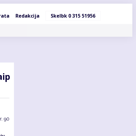
ndinė
rata
Redakcija
Skelbk 0 315 51956
cija
aip
r.
90
nių