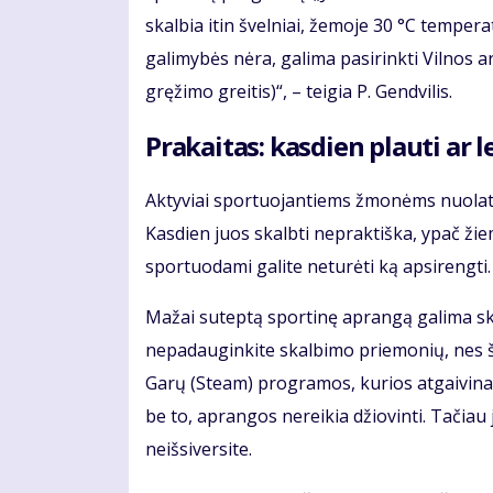
skalbia itin švelniai, žemoje 30 °C tempera
galimybės nėra, galima pasirinkti Vilnos
gręžimo greitis)“, – teigia P. Gendvilis.
Prakaitas: kasdien plauti ar le
Aktyviai sportuojantiems žmonėms nuolat k
Kasdien juos skalbti nepraktiška, ypač žiemą
sportuodami galite neturėti ką apsirengti. B
Mažai suteptą sportinę aprangą galima ska
nepadauginkite skalbimo priemonių, nes šios
Garų (Steam) programos, kurios atgaivina
be to, aprangos nereikia džiovinti. Tačiau 
neišsiversite.