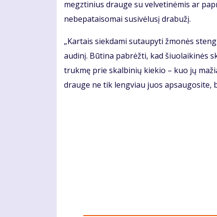
megztinius drauge su velvetinėmis ar papr
nebepataisomai susivėlusį drabužį.
„Kartais siekdami sutaupyti žmonės stengia
audinį. Būtina pabrėžti, kad šiuolaikinės 
trukmę prie skalbinių kiekio – kuo jų maž
drauge ne tik lengviau juos apsaugosite, bet