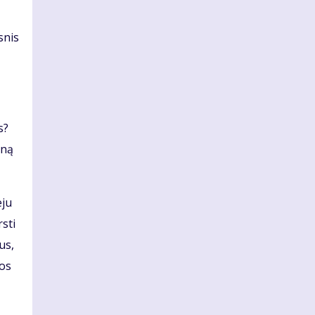
snis
s?
eną
eju
sti
us,
mos