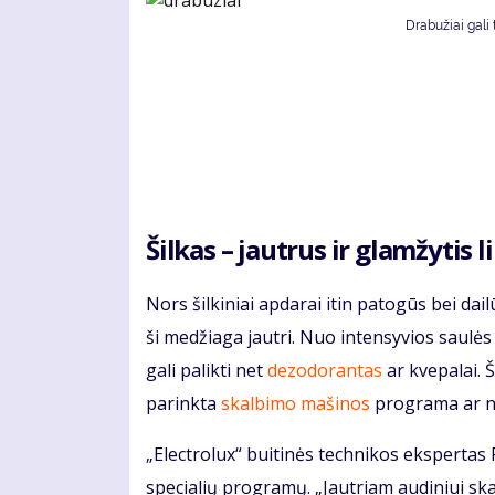
Drabužiai gali 
Šilkas – jautrus ir glamžytis 
Nors šilkiniai apdarai itin patogūs bei da
ši medžiaga jautri. Nuo intensyvios saulė
gali palikti net
dezodorantas
ar kvepalai. Š
parinkta
skalbimo mašinos
programa ar ne
„Electrolux“ buitinės technikos ekspertas 
specialių programų. „Jautriam audiniui sk