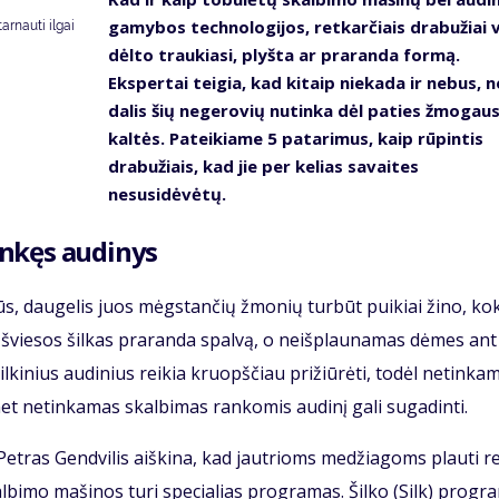
gamybos technologijos, retkarčiais drabužiai v
tarnauti ilgai
dėlto traukiasi, plyšta ar praranda formą.
Ekspertai teigia, kad kitaip niekada ir nebus, n
dalis šių negerovių nutinka dėl paties žmogau
kaltės. Pateikiame 5 patarimus, kaip rūpintis
drabužiais, kad jie per kelias savaites
nesusidėvėtų.
linkęs audinys
ilūs, daugelis juos mėgstančių žmonių turbūt puikiai žino, ko
s šviesos šilkas praranda spalvą, o neišplaunamas dėmes ant
ilkinius audinius reikia kruopščiau prižiūrėti, todėl netinka
t netinkamas skalbimas rankomis audinį gali sugadinti.
Petras Gendvilis aiškina, kad jautrioms medžiagoms plauti re
albimo mašinos turi specialias programas. Šilko (Silk) progr