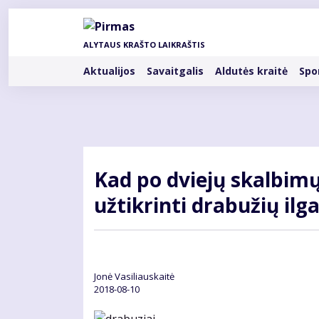
Pereiti
į
pagrindinį
ALYTAUS KRAŠTO LAIKRAŠTIS
turinį
Rubrikos
Aktualijos
Savaitgalis
Aldutės kraitė
Spo
Kad po dviejų skalbimų
užtikrinti drabužių i
Jonė Vasiliauskaitė
2018-08-10