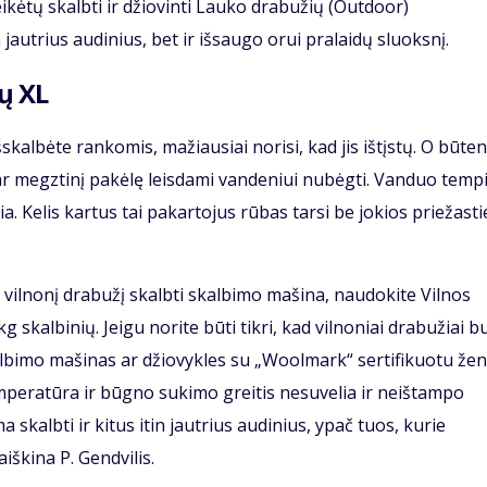
eikėtų skalbti ir džiovinti Lauko drabužių (Outdoor)
jautrius audinius, bet ir išsaugo orui pralaidų sluoksnį.
ų XL
šskalbėte rankomis, mažiausiai norisi, kad jis ištįstų. O būten
ę ar megztinį pakėlę leisdami vandeniui nubėgti. Vanduo temp
ia. Kelis kartus tai pakartojus rūbas tarsi be jokios priežasti
ės vilnonį drabužį skalbti skalbimo mašina, naudokite Vilnos
skalbinių. Jeigu norite būti tikri, kad vilnoniai drabužiai b
skalbimo mašinas ar džiovykles su „Woolmark“ sertifikuotu žen
emperatūra ir būgno sukimo greitis nesuvelia ir neištampo
 skalbti ir kitus itin jautrius audinius, ypač tuos, kurie
iškina P. Gendvilis.