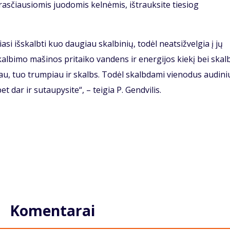
asčiausiomis juodomis kelnėmis, ištrauksite tiesiog
si išskalbti kuo daugiau skalbinių, todėl neatsižvelgia į jų
skalbimo mašinos pritaiko vandens ir energijos kiekį bei ska
iau, tuo trumpiau ir skalbs. Todėl skalbdami vienodus audini
 dar ir sutaupysite“, – teigia P. Gendvilis.
Komentarai