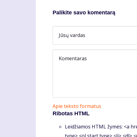
Palikite savo komentarą
Jūsų vardas
Komentaras
Apie teksto formatus
Ribotas HTML
Leidžiamos HTML žymės: <a hre
type> <ol start type> <li> <dl> 