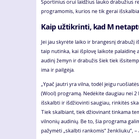
Sportinius orui laidžius lauko drabužius r
programomis, kurios ne tik gerai išskalbia 
Kaip užtikrinti, kad M netapt
Jei jau skyrėte laiko ir brangesnį drabužį i
taip nutinka, kai išplovę laikote palaidin
audinį žemyn ir drabužis šiek tiek išsitemp
ima ir pailgėja.
„Ypač jautri yra vilna, todėl jeigu ruošiat
(Wool) programą. Nedėkite daugiau nei 2 kg 
išskalbti ir išdžiovinti saugiau, rinkitės 
Tiek skalbiant, tiek džiovinant tinkama t
vilnonių audinių. Be to, šia programa galima
pažymėti „skalbti rankomis“ ženkliuku“, – a