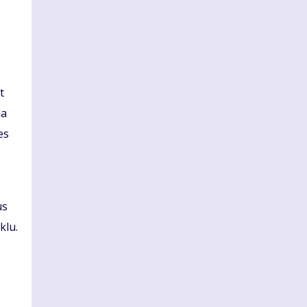
t
ia
es
us
klu.