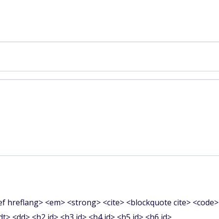
f hreflang> <em> <strong> <cite> <blockquote cite> <code>
<dt> <dd> <h2 id> <h3 id> <h4 id> <h5 id> <h6 id>