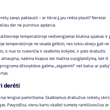
tų savęs paklausti – ar tikrai jį jau reikia plauti? Neretai
ačiau dar ne purvinus apdarus.
aukštesnėje temperatūroje neišvengiamai blukina spalvas ir g
je temperatūroje ne visada gelbsti, nes tokiu atveju gali ne
ės, o nuo to nukenčia ir skalbimo kokybė, ir pats drabužis.
 atnaujina, naikina kvapus bei mažina susiglamžymą, bet iš
 programa džiovyklėse galima „atgaivinti“ net batus ar paltą“
rtas.
i derėti
ažnai lengvai pamirštama. Skalbiamus drabužius reikėtų skirs
gas. Pavyzdžiui, vienu kartu skalbti sumetę rankšluosčius ar