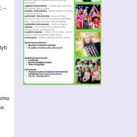
, –
tyti
lbimo
us