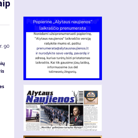
aip
r.
90
nių
is
es
s