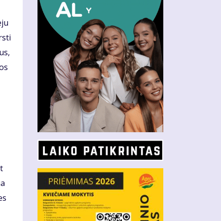
eju
sti
us,
mos
t
ia
es