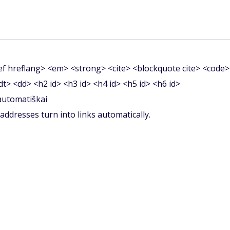
f hreflang> <em> <strong> <cite> <blockquote cite> <code>
<dt> <dd> <h2 id> <h3 id> <h4 id> <h5 id> <h6 id>
 automatiškai
ddresses turn into links automatically.