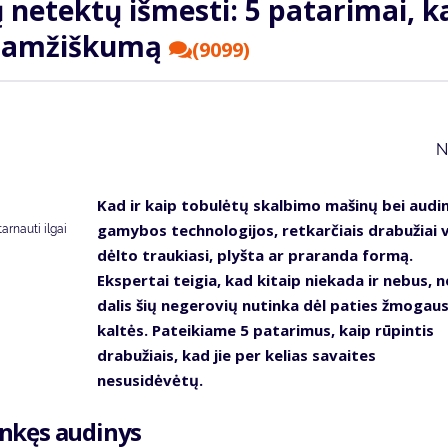
 netektų išmesti: 5 patarimai, k
lgaamžiškumą
(9099)
N
Kad ir kaip tobulėtų skalbimo mašinų bei audi
gamybos technologijos, retkarčiais drabužiai v
tarnauti ilgai
dėlto traukiasi, plyšta ar praranda formą.
Ekspertai teigia, kad kitaip niekada ir nebus, n
dalis šių negerovių nutinka dėl paties žmogau
kaltės. Pateikiame 5 patarimus, kaip rūpintis
drabužiais, kad jie per kelias savaites
nesusidėvėtų.
linkęs audinys