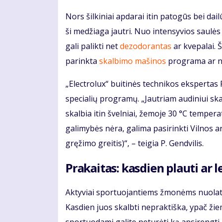
Nors šilkiniai apdarai itin patogūs bei da
ši medžiaga jautri. Nuo intensyvios saulė
gali palikti net
dezodorantas
ar kvepalai. Š
parinkta
skalbimo mašinos
programa ar ne
„Electrolux“ buitinės technikos ekspertas 
specialių programų. „Jautriam audiniui sk
skalbia itin švelniai, žemoje 30 °C tempera
galimybės nėra, galima pasirinkti Vilnos
gręžimo greitis)“, – teigia P. Gendvilis.
Prakaitas: kasdien plauti ar le
Aktyviai sportuojantiems žmonėms nuolat k
Kasdien juos skalbti nepraktiška, ypač žiemą