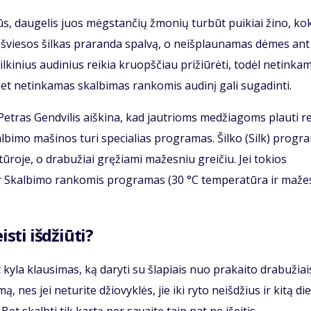
ilūs, daugelis juos mėgstančių žmonių turbūt puikiai žino, ko
s šviesos šilkas praranda spalvą, o neišplaunamas dėmes ant
ilkinius audinius reikia kruopščiau prižiūrėti, todėl netinka
t netinkamas skalbimas rankomis audinį gali sugadinti.
Petras Gendvilis aiškina, kad jautrioms medžiagoms plauti re
albimo mašinos turi specialias programas. Šilko (Silk) progr
tūroje, o drabužiai gręžiami mažesniu greičiu. Jei tokios
 ar Skalbimo rankomis programas (30 °C temperatūra ir maže
isti išdžiūti?
yla klausimas, ką daryti su šlapiais nuo prakaito drabužiai
, nes jei neturite džiovyklės, jie iki ryto neišdžius ir kitą di