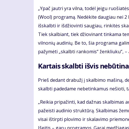
„Ypač jautri yra vilna, todėl jeigu ruošiat
(Wool) programą. Nedėkite daugiau nei 2 kg 
išskalbti ir išdžiovinti saugiau, rinkitės 
Tiek skalbiant, tiek džiovinant tinkama t
vilnonių audinių. Be to, šia programa galima
pažymėti „skalbti rankomis“ ženkliuku“, – a
Kartais skalbti išvis nebūtina
Prieš dedant drabužį į skalbimo mašiną, derė
skalbti padedame nebetinkamus nešioti, t
„Reikia pripažinti, kad dažnas skalbimas 
pažeisti audinio struktūrą. Skalbimas žemo
visai ištirpti plovimo ir skalavimo priemon
Išeitis – garų programos. Garai medžiagas