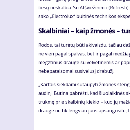
tiesų neskalbia. Su Atšviežinimo (Refresh)
sako „Electrolux“ buitinės technikos ekspe
Skalbiniai – kaip žmonės – tur
Rodos, tai turėtų būti akivaizdu, tačiau d
ne vien pagal spalvas, bet ir pagal medžia
megztinius drauge su velvetinėmis ar papr
nebepataisomai susivėlusį drabužį.
„Kartais siekdami sutaupyti žmonės stengia
audinį. Būtina pabrėžti, kad šiuolaikinės 
trukmę prie skalbinių kiekio – kuo jų maž
drauge ne tik lengviau juos apsaugosite, bet