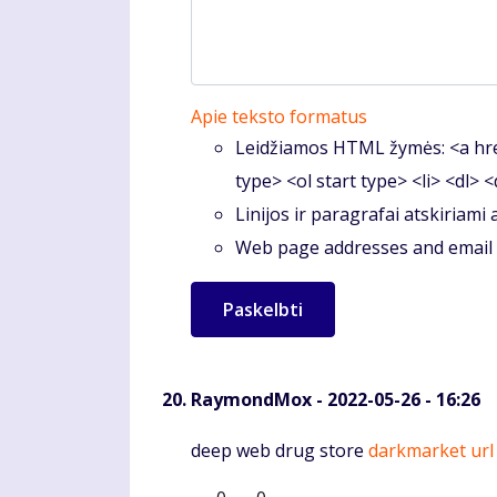
Apie teksto formatus
Leidžiamos HTML žymės: <a hre
type> <ol start type> <li> <dl> 
Linijos ir paragrafai atskiriami
Web page addresses and email a
RaymondMox
- 2022-05-26 - 16:26
Komentaras
deep web drug store
darkmarket url