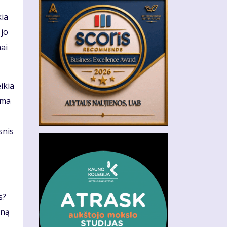
kia
 jo
mai
ikia
ama
snis
s?
eną