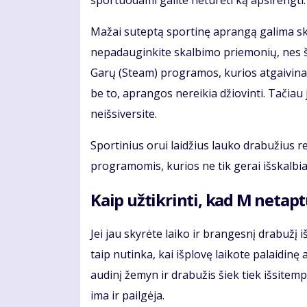
sportuodami galite neturėti ką apsirengti. B
Mažai suteptą sportinę aprangą galima ska
nepadauginkite skalbimo priemonių, nes šios
Garų (Steam) programos, kurios atgaivina
be to, aprangos nereikia džiovinti. Tačiau 
neišsiversite.
Sportinius orui laidžius lauko drabužius r
programomis, kurios ne tik gerai išskalbia 
Kaip užtikrinti, kad M netapt
Jei jau skyrėte laiko ir brangesnį drabužį i
taip nutinka, kai išplovę laikote palaidin
audinį žemyn ir drabužis šiek tiek išsitemp
ima ir pailgėja.