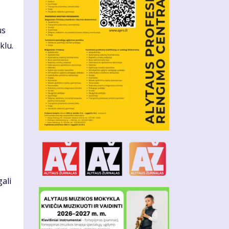
us
klu.
ali