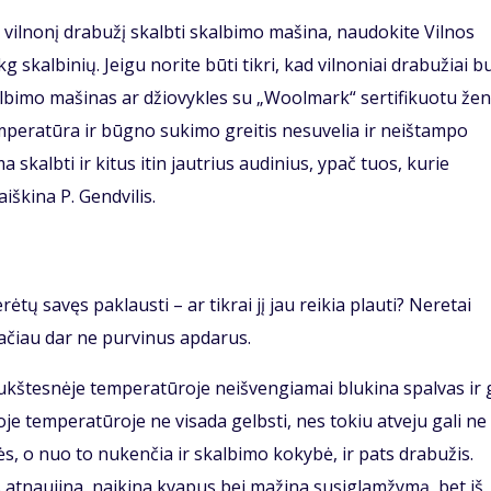
ės vilnonį drabužį skalbti skalbimo mašina, naudokite Vilnos
skalbinių. Jeigu norite būti tikri, kad vilnoniai drabužiai b
skalbimo mašinas ar džiovykles su „Woolmark“ sertifikuotu žen
emperatūra ir būgno sukimo greitis nesuvelia ir neištampo
 skalbti ir kitus itin jautrius audinius, ypač tuos, kurie
iškina P. Gendvilis.
tų savęs paklausti – ar tikrai jį jau reikia plauti? Neretai
ačiau dar ne purvinus apdarus.
aukštesnėje temperatūroje neišvengiamai blukina spalvas ir g
je temperatūroje ne visada gelbsti, nes tokiu atveju gali ne
ės, o nuo to nukenčia ir skalbimo kokybė, ir pats drabužis.
 atnaujina, naikina kvapus bei mažina susiglamžymą, bet iš