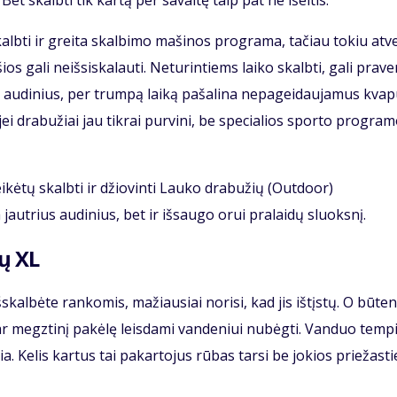
et skalbti tik kartą per savaitę taip pat ne išeitis.
lbti ir greita skalbimo mašinos programa, tačiau tokiu atv
 gali neišsiskalauti. Neturintiems laiko skalbti, gali praver
 audinius, per trumpą laiką pašalina nepageidaujamus kvap
jei drabužiai jau tikrai purvini, be specialios sporto progra
eikėtų skalbti ir džiovinti Lauko drabužių (Outdoor)
jautrius audinius, bet ir išsaugo orui pralaidų sluoksnį.
ų XL
šskalbėte rankomis, mažiausiai norisi, kad jis ištįstų. O būten
ę ar megztinį pakėlę leisdami vandeniui nubėgti. Vanduo temp
ia. Kelis kartus tai pakartojus rūbas tarsi be jokios priežasti