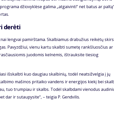
 programa džiovyklėse galima „atgaivinti“ net batus ar paltą“
rtas.
i derėti
ažnai lengvai pamirštama. Skalbiamus drabužius reikėtų skirs
gas. Pavyzdžiui, vienu kartu skalbti sumetę rankšluosčius ar
asčiausiomis juodomis kelnėmis, ištrauksite tiesiog
si išskalbti kuo daugiau skalbinių, todėl neatsižvelgia į jų
skalbimo mašinos pritaiko vandens ir energijos kiekį bei ska
iau, tuo trumpiau ir skalbs. Todėl skalbdami vienodus audini
 dar ir sutaupysite“, – teigia P. Gendvilis.