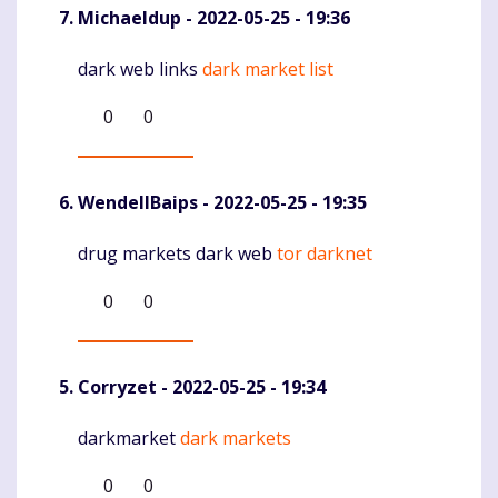
Michaeldup
- 2022-05-25 - 19:36
dark web links
dark market list
Komentaras
0
0
WendellBaips
- 2022-05-25 - 19:35
drug markets dark web
tor darknet
Komentaras
0
0
Corryzet
- 2022-05-25 - 19:34
darkmarket
dark markets
Komentaras
0
0