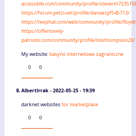
accessible.com/community/profile/stevenh723515
https://forum.petzi.vet/profile/danaezyf545713/
https://teephat.com/web/community/profile/floyd
https://offensively-
patriotic.com/community/profile/loisthompson20/
My website:
kasyno internetowe zagraniczne
0
0
AlbertIrrak
- 2022-05-25 - 19:39
darknet websites
tor marketplace
Komentaras
0
0