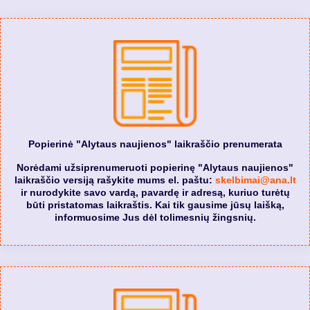
Popierinė "Alytaus naujienos" laikraščio prenumerata
Norėdami užsiprenumeruoti popierinę "Alytaus naujienos"
laikraščio versiją rašykite mums el. paštu:
skelbimai@ana.lt
ir nurodykite savo vardą, pavardę ir adresą, kuriuo turėtų
būti pristatomas laikraštis. Kai tik gausime jūsų laišką,
informuosime Jus dėl tolimesnių žingsnių.