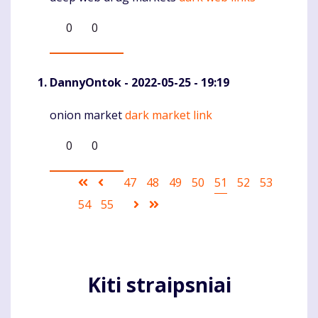
0
0
DannyOntok
- 2022-05-25 - 19:19
onion market
dark market link
Komentaras
0
0
Pagination
First
Ankstesnis
Puslapis
47
Puslapis
48
Puslapis
49
Puslapis
50
Current
51
Puslapis
52
Puslapis
53
page
puslapis
page
Puslapis
54
Puslapis
55
Sekantis
Last
puslapis
page
Kiti straipsniai