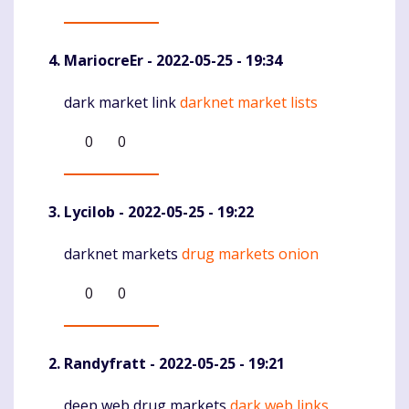
MariocreEr
- 2022-05-25 - 19:34
dark market link
darknet market lists
Komentaras
0
0
Lycilob
- 2022-05-25 - 19:22
darknet markets
drug markets onion
Komentaras
0
0
Randyfratt
- 2022-05-25 - 19:21
deep web drug markets
dark web links
Komentaras