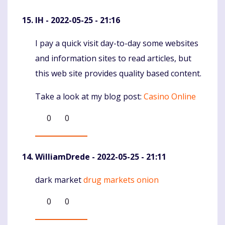
IH
- 2022-05-25 - 21:16
I pay a quick visit day-to-day some websites
Komentaras
and information sites to read articles, but
this web site provides quality based content.
Take a look at my blog post:
Casino Online
0
0
WilliamDrede
- 2022-05-25 - 21:11
dark market
drug markets onion
Komentaras
0
0