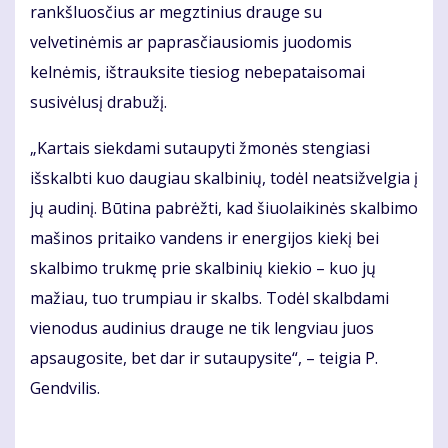
rankšluosčius ar megztinius drauge su
velvetinėmis ar paprasčiausiomis juodomis
kelnėmis, ištrauksite tiesiog nebepataisomai
susivėlusį drabužį.
„Kartais siekdami sutaupyti žmonės stengiasi
išskalbti kuo daugiau skalbinių, todėl neatsižvelgia į
jų audinį. Būtina pabrėžti, kad šiuolaikinės skalbimo
mašinos pritaiko vandens ir energijos kiekį bei
skalbimo trukmę prie skalbinių kiekio – kuo jų
mažiau, tuo trumpiau ir skalbs. Todėl skalbdami
vienodus audinius drauge ne tik lengviau juos
apsaugosite, bet dar ir sutaupysite“, – teigia P.
Gendvilis.