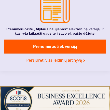
Prenumeruokite „Alytaus naujienos” elektroninę versiją. Ir
kas rytą laikraštį gausite į savo el. pašto dėžutę.
Prenumeruoti el. versiją
Peržiūrėti visą leidinių archyvą