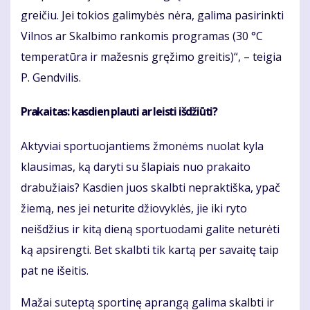
greičiu. Jei tokios galimybės nėra, galima pasirinkti
Vilnos ar Skalbimo rankomis programas (30 °C
temperatūra ir mažesnis gręžimo greitis)“, – teigia
P. Gendvilis.
Prakaitas: kasdien plauti ar leisti išdžiūti?
Aktyviai sportuojantiems žmonėms nuolat kyla
klausimas, ką daryti su šlapiais nuo prakaito
drabužiais? Kasdien juos skalbti nepraktiška, ypač
žiemą, nes jei neturite džiovyklės, jie iki ryto
neišdžius ir kitą dieną sportuodami galite neturėti
ką apsirengti. Bet skalbti tik kartą per savaitę taip
pat ne išeitis.
Mažai suteptą sportinę aprangą galima skalbti ir