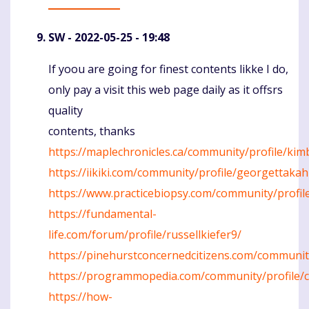
SW
- 2022-05-25 - 19:48
If yoou are going for finest contents likke I do,
Komentaras
only pay a visit this web page daily as it offsrs
quality
contents, thanks
https://maplechronicles.ca/community/profile/kim
https://iikiki.com/community/profile/georgettakah
https://www.practicebiopsy.com/community/profi
https://fundamental-
life.com/forum/profile/russellkiefer9/
https://pinehurstconcernedcitizens.com/communit
https://programmopedia.com/community/profile/
https://how-