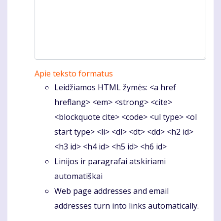
Apie teksto formatus
Leidžiamos HTML žymės: <a href
hreflang> <em> <strong> <cite>
<blockquote cite> <code> <ul type> <ol
start type> <li> <dl> <dt> <dd> <h2 id>
<h3 id> <h4 id> <h5 id> <h6 id>
Linijos ir paragrafai atskiriami
automatiškai
Web page addresses and email
addresses turn into links automatically.