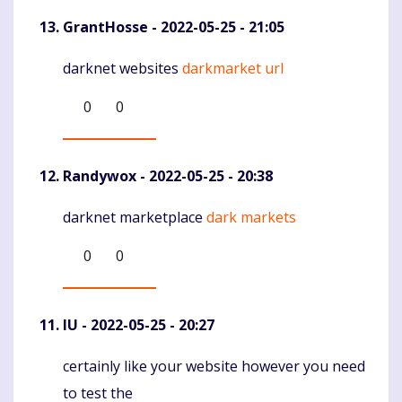
GrantHosse
- 2022-05-25 - 21:05
darknet websites
darkmarket url
Komentaras
0
0
Randywox
- 2022-05-25 - 20:38
darknet marketplace
dark markets
Komentaras
0
0
IU
- 2022-05-25 - 20:27
certainly like your website however you need
Komentaras
to test the