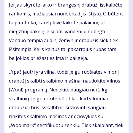
Jei jau skyrėte laiko ir brangesnį drabužį išskalbėte
rankomis, mažiausiai norisi, kad jis ištįstų. O būtent
taip nutinka, kai išplovę laikote palaidinę ar
megztinį pakėlę leisdami vandeniui nubėgti.
Vanduo tempia audinį žemyn ir drabužis šiek tiek
išsitempia. Kelis kartus tai pakartojus rūbas tarsi
be jokios priežasties ima ir pailgėja.
„Ypač jautri yra vilna, todėl jeigu ruošiatės vilnonį
drabužį skalbti skalbimo mašina, naudokite Vilnos
(Wool) programą. Nedėkite daugiau nei 2 kg
skalbinių. Jeigu norite būti tikri, kad vilnoniai
drabužiai bus išskalbti ir išdžiovinti saugiau,
rinkitės skalbimo mašinas ar džiovykles su
„Woolmark“ sertifikuotu ženklu. Tiek skalbiant, tiek