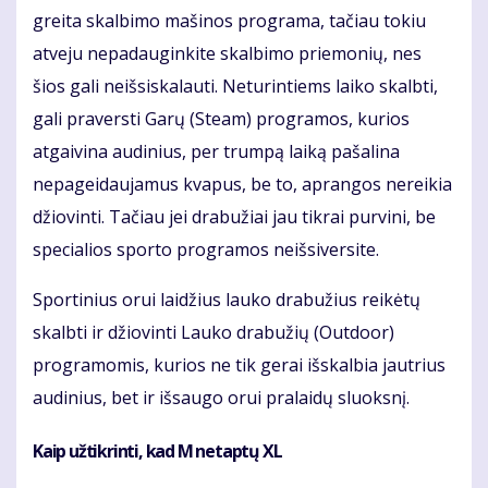
greita skalbimo mašinos programa, tačiau tokiu
atveju nepadauginkite skalbimo priemonių, nes
šios gali neišsiskalauti. Neturintiems laiko skalbti,
gali praversti Garų (Steam) programos, kurios
atgaivina audinius, per trumpą laiką pašalina
nepageidaujamus kvapus, be to, aprangos nereikia
džiovinti. Tačiau jei drabužiai jau tikrai purvini, be
specialios sporto programos neišsiversite.
Sportinius orui laidžius lauko drabužius reikėtų
skalbti ir džiovinti Lauko drabužių (Outdoor)
programomis, kurios ne tik gerai išskalbia jautrius
audinius, bet ir išsaugo orui pralaidų sluoksnį.
Kaip užtikrinti, kad M netaptų XL