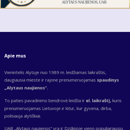
Apie mus
Vienintelis Alytuje nuo 1989 m. leidžiamas laikraštis,
daugiausia mieste ir rajone prenumeruojamas
spaudinys
„Alytaus naujienos“.
To paties pavadinimo bendrovė leidžia ir
el. laikraštį,
kuris
prenumeruojamas Lietuvoje ir kitur, kur gyvena, dirba,
poilsiauja alytiškiai.
UAB „Alytaus naujienos“ yra ir Dzūkijoje vieno populiariausių