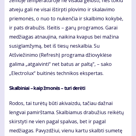
žemoje temperatūroje ne visada gelbsti, nes tokiu
atveju gali ne visai ištirpti plovimo ir skalavimo
priemonės, o nuo to nukenčia ir skalbimo kokybė,
ir pats drabužis. Išeitis – garų programos. Garai
medžiagas atnaujina, naikina kvapus bei mažina
susiglamžymą, bet iš tiesų neskalbia. Su
Atšviežinimo (Refresh) programa džiovyklėse
galima „atgaivinti“ net batus ar paltą“, – sako
„Electrolux“ buitinės technikos ekspertas.
Skalbiniai – kaip žmonės – turi derėti
Rodos, tai turėtų būti akivaizdu, tačiau dažnai
lengvai pamirštama. Skalbiamus drabužius reikėtų
skirstyti ne vien pagal spalvas, bet ir pagal
medžiagas. Pavyzdžiui, vienu kartu skalbti sumetę