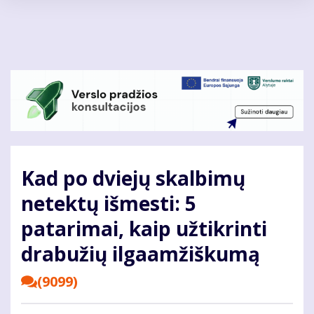
Pereiti
į
pagrindinį
turinį
Kad po dviejų skalbimų
netektų išmesti: 5
patarimai, kaip užtikrinti
drabužių ilgaamžiškumą
(9099)