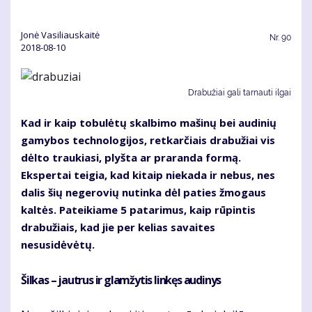
Jonė Vasiliauskaitė
Nr.
90
2018-08-10
Drabužiai gali tarnauti ilgai
Kad ir kaip tobulėtų skalbimo mašinų bei audinių
gamybos technologijos, retkarčiais drabužiai vis
dėlto traukiasi, plyšta ar praranda formą.
Ekspertai teigia, kad kitaip niekada ir nebus, nes
dalis šių negerovių nutinka dėl paties žmogaus
kaltės. Pateikiame 5 patarimus, kaip rūpintis
drabužiais, kad jie per kelias savaites
nesusidėvėtų.
Šilkas – jautrus ir glamžytis linkęs audinys