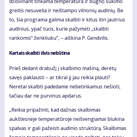
džiovinant tinkama temperatūra ir būgno sukimo
greitis nesuvelia ir neištampo vilnonių audinių. Be
to, šia programa galima skalbti ir kitus itin jautrius
audinius, ypač tuos, kurie pažymėti „skalbti
rankomis“ ženkliuku“, – aiškina P. Gendvilis.
Kartais skalbti išvis nebūtina
Prieš dedant drabužį į skalbimo mašiną, derėtų
savęs paklausti – ar tikrai jį jau reikia plauti?
Neretai skalbti padedame nebetinkamus nešioti,
tačiau dar ne purvinus apdarus.
„Reikia pripažinti, kad dažnas skalbimas
aukštesnėje temperatūroje neišvengiamai blukina
spalvas ir gali pažeisti audinio struktūrą. Skalbimas