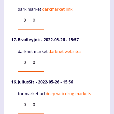
dark market
darkmarket link
Komentaras
0
0
Bradleyjok
- 2022-05-26 - 15:57
darknet market
darknet websites
Komentaras
0
0
JuliusSit
- 2022-05-26 - 15:56
tor market url
deep web drug markets
Komentaras
0
0