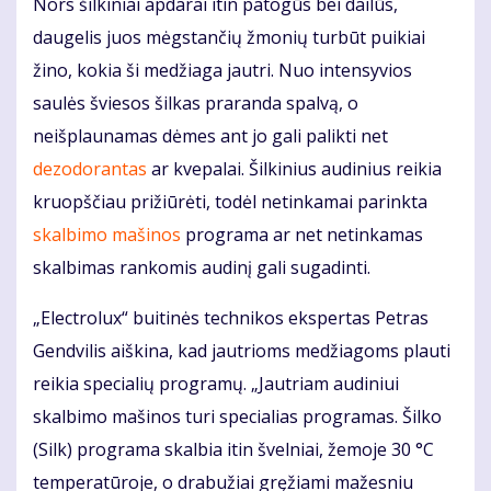
Nors šilkiniai apdarai itin patogūs bei dailūs,
daugelis juos mėgstančių žmonių turbūt puikiai
žino, kokia ši medžiaga jautri. Nuo intensyvios
saulės šviesos šilkas praranda spalvą, o
neišplaunamas dėmes ant jo gali palikti net
dezodorantas
ar kvepalai. Šilkinius audinius reikia
kruopščiau prižiūrėti, todėl netinkamai parinkta
skalbimo mašinos
programa ar net netinkamas
skalbimas rankomis audinį gali sugadinti.
„Electrolux“ buitinės technikos ekspertas Petras
Gendvilis aiškina, kad jautrioms medžiagoms plauti
reikia specialių programų. „Jautriam audiniui
skalbimo mašinos turi specialias programas. Šilko
(Silk) programa skalbia itin švelniai, žemoje 30 °C
temperatūroje, o drabužiai gręžiami mažesniu