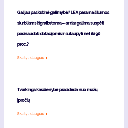
Gal jau paskutinė galimybė? LEA parama šilumos
siurbliams išgraibstoma – ar dar galima suspėti
pasinaudoti dotacijomis ir sutaupyti net iki 90
proc.?
Skaityti daugiau
Tvarkinga kasdienybė prasideda nuo mažų
įpročių
Skaityti daugiau