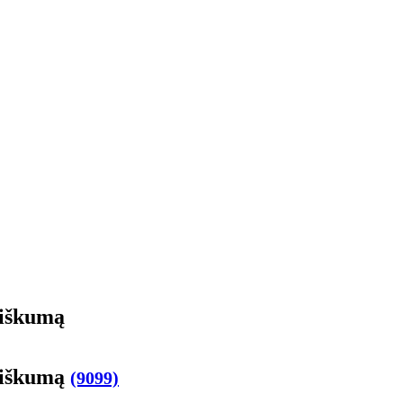
žiškumą
mžiškumą
(9099)