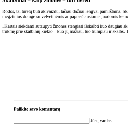
Skalbiniai – kaip žmonės – turi derėti
Rodos, tai turėtų būti akivaizdu, tačiau dažnai lengvai pamirštama. Sk
megztinius drauge su velvetinėmis ar paprasčiausiomis juodomis kelnėm
„Kartais siekdami sutaupyti žmonės stengiasi išskalbti kuo daugiau ska
trukmę prie skalbinių kiekio – kuo jų mažiau, tuo trumpiau ir skalbs. T
Palikite savo komentarą
Jūsų vardas