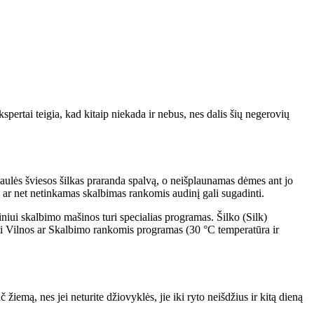
pertai teigia, kad kitaip niekada ir nebus, nes dalis šių negerovių
 saulės šviesos šilkas praranda spalvą, o neišplaunamas dėmes ant jo
ar net netinkamas skalbimas rankomis audinį gali sugadinti.
niui skalbimo mašinos turi specialias programas. Šilko (Silk)
kti Vilnos ar Skalbimo rankomis programas (30 °C temperatūra ir
iemą, nes jei neturite džiovyklės, jie iki ryto neišdžius ir kitą dieną