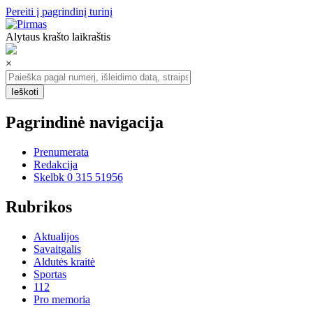
Pereiti į pagrindinį turinį
Alytaus krašto laikraštis
×
Pagrindinė navigacija
Prenumerata
Redakcija
Skelbk 0 315 51956
Rubrikos
Aktualijos
Savaitgalis
Aldutės kraitė
Sportas
112
Pro memoria