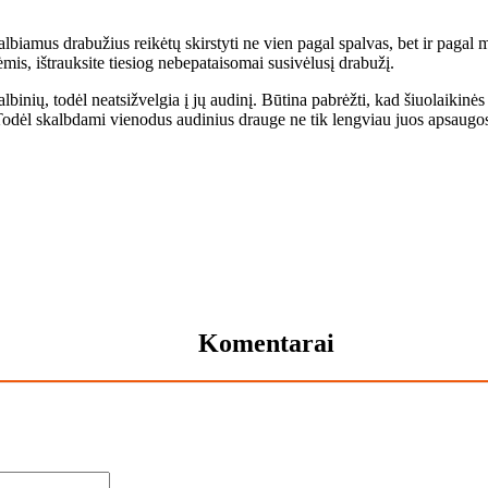
albiamus drabužius reikėtų skirstyti ne vien pagal spalvas, bet ir pagal
is, ištrauksite tiesiog nebepataisomai susivėlusį drabužį.
lbinių, todėl neatsižvelgia į jų audinį. Būtina pabrėžti, kad šiuolaikinė
odėl skalbdami vienodus audinius drauge ne tik lengviau juos apsaugosite
Komentarai