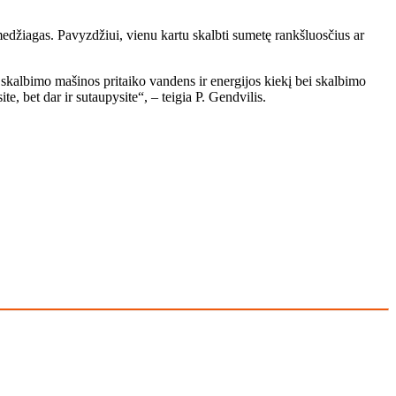
 medžiagas. Pavyzdžiui, vienu kartu skalbti sumetę rankšluosčius ar
s skalbimo mašinos pritaiko vandens ir energijos kiekį bei skalbimo
, bet dar ir sutaupysite“, – teigia P. Gendvilis.