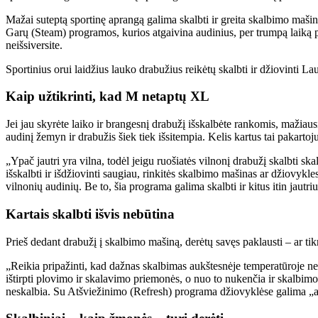
Mažai suteptą sportinę aprangą galima skalbti ir greita skalbimo mašino
Garų (Steam) programos, kurios atgaivina audinius, per trumpą laiką pa
neišsiversite.
Sportinius orui laidžius lauko drabužius reikėtų skalbti ir džiovinti L
Kaip užtikrinti, kad M netaptų XL
Jei jau skyrėte laiko ir brangesnį drabužį išskalbėte rankomis, mažiausi
audinį žemyn ir drabužis šiek tiek išsitempia. Kelis kartus tai pakartojus
„Ypač jautri yra vilna, todėl jeigu ruošiatės vilnonį drabužį skalbti s
išskalbti ir išdžiovinti saugiau, rinkitės skalbimo mašinas ar džiovyk
vilnonių audinių. Be to, šia programa galima skalbti ir kitus itin jautr
Kartais skalbti išvis nebūtina
Prieš dedant drabužį į skalbimo mašiną, derėtų savęs paklausti – ar tik
„Reikia pripažinti, kad dažnas skalbimas aukštesnėje temperatūroje nei
ištirpti plovimo ir skalavimo priemonės, o nuo to nukenčia ir skalbimo
neskalbia. Su Atšviežinimo (Refresh) programa džiovyklėse galima „atg