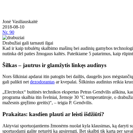
Jonė Vasiliauskaitė
2018-08-10
Nr.
90
Drabužiai gali tarnauti ilgai
Kad ir kaip tobulėtų skalbimo mašinų bei audinių gamybos technologijos,
nutinka dėl paties žmogaus kaltės. Pateikiame 5 patarimus, kaip rūpinti
Šilkas – jautrus ir glamžytis linkęs audinys
Nors šilkiniai apdarai itin patogūs bei dailūs, daugelis juos mėgstanč
gali palikti net
dezodorantas
ar kvepalai. Šilkinius audinius reikia kru
„Electrolux“ buitinės technikos ekspertas Petras Gendvilis aiškina, ka
programa skalbia itin švelniai, žemoje 30 °C temperatūroje, o drabuži
mažesnis gręžimo greitis)“, – teigia P. Gendvilis.
Prakaitas: kasdien plauti ar leisti išdžiūti?
Aktyviai sportuojantiems žmonėms nuolat kyla klausimas, ką daryti su šl
sportuodami galite neturėti ką apsirengti. Bet skalbti tik kartą per savait