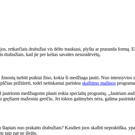
 retkarčiais drabužiai vis dėlto traukiasi, plyšta ar praranda formą. Eks
s drabužiais, kad jie per kelias savaites nesusidėvėtų.
ių žmonių turbūt puikiai žino, kokia ši medžiaga jautri. Nuo intensyvios
opščiau prižiūrėti, todėl netinkamai parinkta
skalbimo mašinos
programa 
d jautrioms medžiagoms plauti reikia specialių programų. „Jautriam audi
ai gręžiami mažesniu greičiu. Jei tokios galimybės nėra, galima pasirin
apiais nuo prakaito drabužiais? Kasdien juos skalbti nepraktiška, ypač ž
ę taip pat ne išeitis.