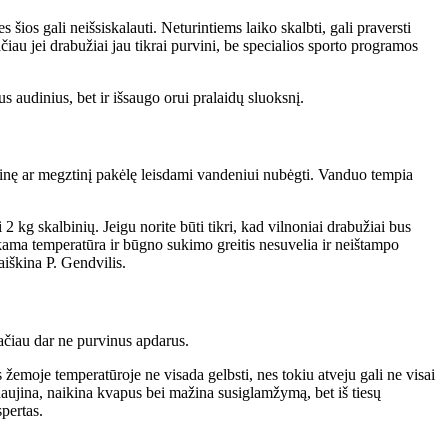
ios gali neišsiskalauti. Neturintiems laiko skalbti, gali praversti
au jei drabužiai jau tikrai purvini, be specialios sporto programos
s audinius, bet ir išsaugo orui pralaidų sluoksnį.
laidinę ar megztinį pakėlę leisdami vandeniui nubėgti. Vanduo tempia
 kg skalbinių. Jeigu norite būti tikri, kad vilnoniai drabužiai bus
inkama temperatūra ir būgno sukimo greitis nesuvelia ir neištampo
aiškina P. Gendvilis.
 tačiau dar ne purvinus apdarus.
 žemoje temperatūroje ne visada gelbsti, nes tokiu atveju gali ne visai
naujina, naikina kvapus bei mažina susiglamžymą, bet iš tiesų
pertas.