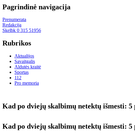
Pagrindinė navigacija
Prenumerata
Redakcija
Skelbk 0 315 51956
Rubrikos
Aktualijos
Savaitgalis
Aldutės kraitė
Sportas
112
Pro memoria
Kad po dviejų skalbimų netektų išmesti: 5
Kad po dviejų skalbimų netektų išmesti: 5