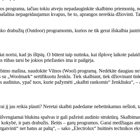
s programa, tačiau tokiu atveju nepadauginkite skalbimo priemonių, nes š
šalina nepageidaujamus kvapus, be to, aprangos nereikia džiovinti. Tači
auko drabužių (Outdoor) programomis, kurios ne tik gerai išskalbia jautriu
ai norisi, kad jis ištįstų. O būtent taip nutinka, kai išplovę laikote pa
 rūbas tarsi be jokios priežasties ima ir pailgėja.
kalbimo mašina, naudokite Vilnos (Wool) programą. Nedėkite daugiau nei 2
les su „Woolmark“ sertifikuotu ženklu. Tiek skalbiant, tiek džiovinant t
ius audinius, ypač tuos, kurie pažymėti „skalbti rankomis“ ženkliuku“, – 
rai jį jau reikia plauti? Neretai skalbti padedame nebetinkamus nešioti,
švengiamai blukina spalvas ir gali pažeisti audinio struktūrą. Skalbimas
 kokybė, ir pats drabužis. Išeitis – garų programos. Garai medžiagas at
aivinti“ net batus ar paltą“, – sako „Electrolux“ buitinės technikos eks