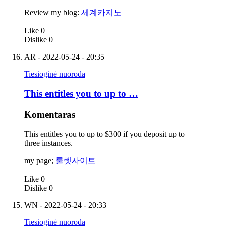
Review my blog:
세계카지노
Like
0
Dislike
0
AR
- 2022-05-24 - 20:35
Tiesioginė nuoroda
This entitles you to up to …
Komentaras
This entitles you to up to $300 if you deposit up to
three instances.
my page;
룰렛사이트
Like
0
Dislike
0
WN
- 2022-05-24 - 20:33
Tiesioginė nuoroda