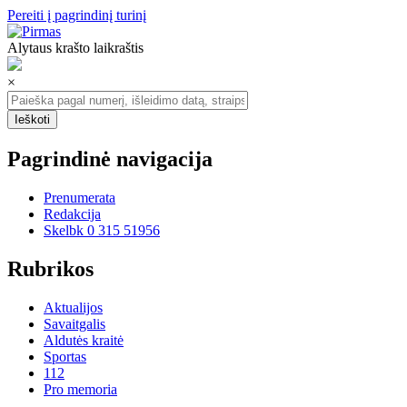
Pereiti į pagrindinį turinį
Alytaus krašto laikraštis
×
Pagrindinė navigacija
Prenumerata
Redakcija
Skelbk 0 315 51956
Rubrikos
Aktualijos
Savaitgalis
Aldutės kraitė
Sportas
112
Pro memoria