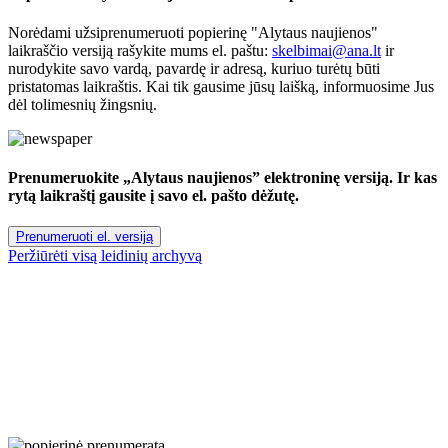
Norėdami užsiprenumeruoti popierinę "Alytaus naujienos"
laikraščio versiją rašykite mums el. paštu:
skelbimai@ana.lt
ir
nurodykite savo vardą, pavardę ir adresą, kuriuo turėtų būti
pristatomas laikraštis. Kai tik gausime jūsų laišką, informuosime Jus
dėl tolimesnių žingsnių.
Prenumeruokite „Alytaus naujienos” elektroninę versiją. Ir kas
rytą laikraštį gausite į savo el. pašto dėžutę.
Prenumeruoti el. versiją
Peržiūrėti visą leidinių archyvą