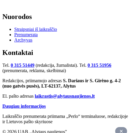
Nuorodos
Straipsniai iš laikraščio
Prenumerata
Archyvas
Kontaktai
Tel.
0 315 51449
(redakcija, žurnalistai). Tel.
0 315 51956
(prenumerata, reklama, skelbimai)
Redakcijos, priimamojo adresas
S. Dariaus ir S. Girėno g. 4-2
(nuo gatvės pusės), LT-62137, Alytus
El. pašto adresas
laikrastis@alytausnaujienos.lt
Daugiau informacijos
Laikraščio prenumerata priimama „Perlo“ terminaluose, redakcijoje
ir Lietuvos pašto skyriuose
© 2026 UAB „Alytaus naujienos"