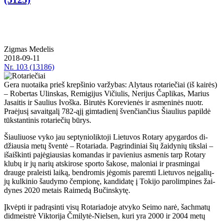
Zig­mas Me­de­lis
2018-09-11
Nr.
103 (13186)
Gera nuotaika prieš krepšinio varžybas: Alytaus rotariečiai (iš kairės)
– Robertas Ulinskas, Remigijus Vičiulis, Nerijus Čaplikas, Marius
Jasaitis ir Saulius Ivoška. Bi­ru­tės Ko­re­vie­nės ir as­me­ni­nės nuotr.
Pra­ėju­sį sa­vait­ga­lį 782-ąjį gim­ta­die­nį šven­čian­čius Šiau­lius pa­pil­dė
tūks­tan­ti­nis ro­ta­rie­čių bū­rys.
Šiau­liuo­se vy­ko jau sep­ty­nio­lik­to­ji Lie­tu­vos Ro­ta­ry apy­gar­dos di­
džiau­sia me­tų šven­tė – Ro­ta­ria­da. Pa­grin­di­niai šių žai­dy­nių tiks­lai –
iš­aiš­kin­ti pa­jė­giau­sias ko­man­das ir pa­vie­nius as­me­nis tarp Ro­ta­ry
klu­bų ir jų na­rių at­ski­ro­se spor­to ša­ko­se, ma­lo­niai ir pra­smin­gai
drau­ge pra­leis­ti lai­ką, ben­dro­mis jė­go­mis pa­rem­ti Lie­tu­vos ne­įga­lių­
jų kul­ki­nio šau­dy­mo čem­pio­nę, kan­di­da­tę į To­ki­jo pa­ro­lim­pi­nes žai­
dy­nes 2020 me­tais Rai­me­dą Bu­čins­ky­tę.
Įkvėp­ti ir pa­drą­sin­ti vi­sų Ro­ta­ria­do­je at­vy­ko Sei­mo na­rė, šach­ma­tų
did­meist­rė Vik­to­ri­ja Čmi­ly­tė-Niel­sen, ku­ri yra 2000 ir 2004 me­tų