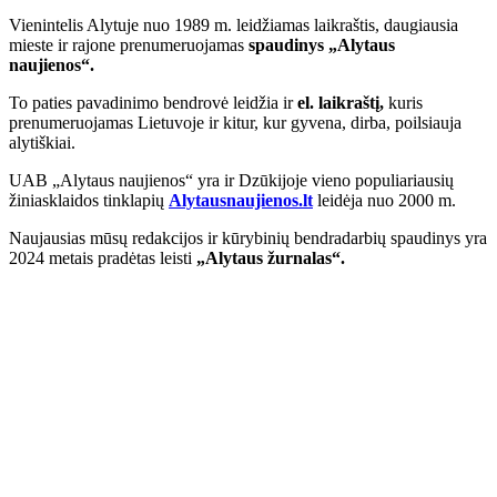
Vienintelis Alytuje nuo 1989 m. leidžiamas laikraštis, daugiausia
mieste ir rajone prenumeruojamas
spaudinys „Alytaus
naujienos“.
To paties pavadinimo bendrovė leidžia ir
el. laikraštį,
kuris
prenumeruojamas Lietuvoje ir kitur, kur gyvena, dirba, poilsiauja
alytiškiai.
UAB „Alytaus naujienos“ yra ir Dzūkijoje vieno populiariausių
žiniasklaidos tinklapių
Alytausnaujienos.lt
leidėja nuo 2000 m.
Naujausias mūsų redakcijos ir kūrybinių bendradarbių spaudinys yra
2024 metais pradėtas leisti
„Alytaus žurnalas“.