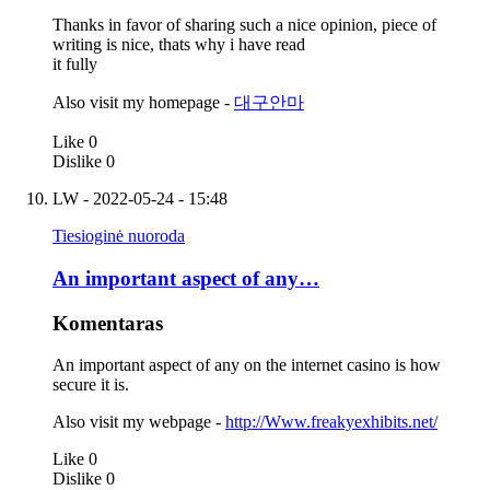
Thanks in favor of sharing such a nice opinion, piece of
writing is nice, thats why i have read
it fully
Also visit my homepage -
대구안마
Like
0
Dislike
0
LW
- 2022-05-24 - 15:48
Tiesioginė nuoroda
An important aspect of any…
Komentaras
An important aspect of any on the internet casino is how
secure it is.
Also visit my webpage -
http://Www.freakyexhibits.net/
Like
0
Dislike
0