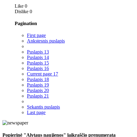
Like
0
Dislike
0
Pagination
First page
Ankstesnis puslapis
Puslapis
13
Puslapis
14
Puslapis
15
Puslapis
16
Current page
17
Puslapis
18
Puslapis
19
Puslapis
20
Puslapis
21
Sekantis puslapis
Last page
Popierinė "Alytaus naujienos" laikraščio prenumerata