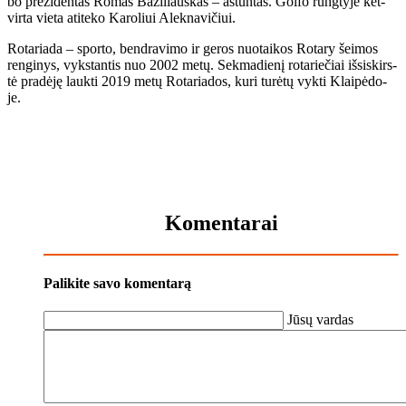
bo pre­zi­den­tas Ro­mas Ba­zi­liaus­kas – aš­tun­tas. Gol­fo rung­ty­je ket­
vir­ta vie­ta ati­te­ko Ka­ro­liui Alek­na­vi­čiui.
Ro­ta­ria­da – spor­to, ben­dra­vi­mo ir ge­ros nuo­tai­kos Ro­ta­ry šei­mos
ren­gi­nys, vyks­tan­tis nuo 2002 me­tų. Sek­ma­die­nį ro­ta­rie­čiai iš­si­skirs­
tė pra­dė­ję lauk­ti 2019 me­tų Ro­ta­ria­dos, ku­ri tu­rė­tų vyk­ti Klai­pė­do­
je.
Komentarai
Palikite savo komentarą
Jūsų vardas