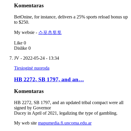
Komentaras
BetOnine, for instance, delivers a 25% sports reload bonus up
to $250.
My websie -
스포츠토토
Like
0
Dislike
0
JV
- 2022-05-24 - 13:34
Tiesioginė nuoroda
HB 2272, SB 1797, and an…
Komentaras
HB 2272, SB 1797, and an updated tribal compact were all
signed by Governor
Ducey in April of 2021, legalizing the type of gambling.
My web site
mapumedia.fi.uncoma.edu.ar