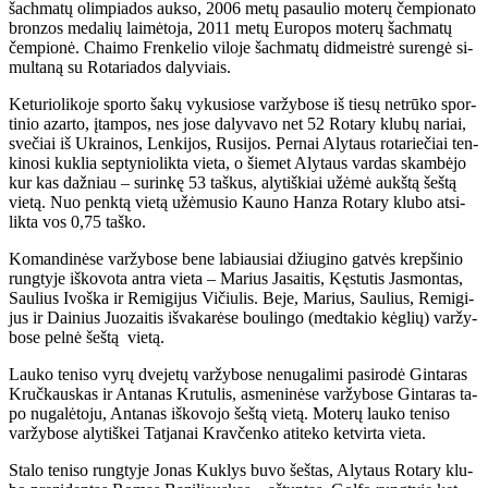
šach­ma­tų olim­pia­dos auk­so, 2006 me­tų pa­sau­lio mo­te­rų čem­pio­na­to
bron­zos me­da­lių lai­mė­to­ja, 2011 me­tų Eu­ro­pos mo­te­rų šach­ma­tų
čem­pio­nė. Chai­mo Fren­ke­lio vi­lo­je šach­ma­tų did­meist­rė su­ren­gė si­
mul­ta­ną su Ro­ta­ria­dos da­ly­viais.
Ke­tu­rio­li­ko­je spor­to ša­kų vy­ku­sio­se var­žy­bo­se iš tie­sų ne­trū­ko spor­
ti­nio azar­to, įtam­pos, nes jo­se da­ly­va­vo net 52 Ro­ta­ry klu­bų na­riai,
sve­čiai iš Uk­rai­nos, Len­ki­jos, Ru­si­jos. Per­nai Aly­taus ro­ta­rie­čiai ten­
ki­no­si kuk­lia sep­ty­nio­lik­ta vie­ta, o šie­met Aly­taus var­das skam­bė­jo
kur kas daž­niau – su­rin­kę 53 taš­kus, aly­tiš­kiai už­ėmė aukš­tą šeš­tą
vie­tą. Nuo penk­tą vie­tą už­ėmu­sio Kau­no Han­za Ro­ta­ry klu­bo at­si­
lik­ta vos 0,75 taš­ko.
Ko­man­di­nė­se var­žy­bo­se be­ne la­biau­siai džiu­gi­no gat­vės krep­ši­nio
rung­ty­je iš­ko­vo­ta an­tra vie­ta – Ma­rius Ja­sai­tis, Kęs­tu­tis Jas­mon­tas,
Sau­lius Ivoš­ka ir Re­mi­gi­jus Vi­čiu­lis. Be­je, Ma­rius, Sau­lius, Re­mi­gi­
jus ir Dai­nius Juo­zai­tis iš­va­ka­rė­se bou­lin­go (med­ta­kio kėg­lių) var­žy­
bo­se pel­nė šeš­tą vie­tą.
Lau­ko te­ni­so vy­rų dve­je­tų var­žy­bo­se ne­nu­ga­li­mi pa­si­ro­dė Gin­ta­ras
Kruč­kaus­kas ir An­ta­nas Kru­tu­lis, as­me­ni­nė­se var­žy­bo­se Gin­ta­ras ta­
po nu­ga­lė­to­ju, An­ta­nas iš­ko­vo­jo šeš­tą vie­tą. Mo­te­rų lau­ko te­ni­so
var­žy­bo­se aly­tiš­kei Tat­ja­nai Krav­čen­ko ati­te­ko ket­vir­ta vie­ta.
Sta­lo te­ni­so rung­ty­je Jo­nas Kuk­lys bu­vo šeš­tas, Aly­taus Ro­ta­ry klu­