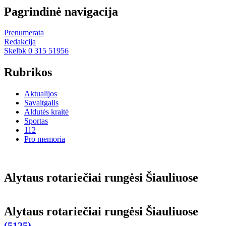
Pagrindinė navigacija
Prenumerata
Redakcija
Skelbk 0 315 51956
Rubrikos
Aktualijos
Savaitgalis
Aldutės kraitė
Sportas
112
Pro memoria
Aly­taus ro­ta­rie­čiai run­gė­si Šiau­liuo­se
Aly­taus ro­ta­rie­čiai run­gė­si Šiau­liuo­se
(5125)