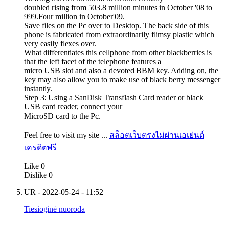
doubled rising from 503.8 million minutes in October '08 to
999.Four million in October'09.
Save files on the Pc over to Desktop. The back side of this
phone is fabricated from extraordinarily flimsy plastic which
very easily flexes over.
What differentiates this cellphone from other blackberries is
that the left facet of the telephone features a
micro USB slot and also a devoted BBM key. Adding on, the
key may also allow you to make use of black berry messenger
instantly.
Step 3: Using a SanDisk Transflash Card reader or black
USB card reader, connect your
MicroSD card to the Pc.
Feel free to visit my site ...
สล็อตเว็บตรงไม่ผ่านเอเย่นต์
เครดิตฟรี
Like
0
Dislike
0
UR
- 2022-05-24 - 11:52
Tiesioginė nuoroda