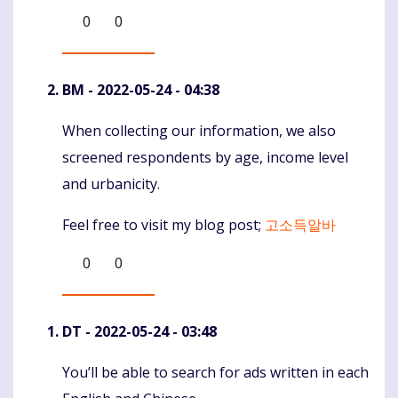
0
0
BM
- 2022-05-24 - 04:38
When collecting our information, we also
Komentaras
screened respondents by age, income level
and urbanicity.
Feel free to visit my blog post;
고소득알바
0
0
DT
- 2022-05-24 - 03:48
You’ll be able to search for ads written in each
Komentaras