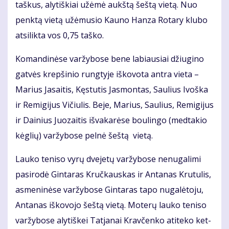
taš­kus, aly­tiš­kiai už­ėmė aukš­tą šeš­tą vie­tą. Nuo
penk­tą vie­tą už­ėmu­sio Kau­no Han­za Ro­ta­ry klu­bo
at­si­lik­ta vos 0,75 taš­ko.
Ko­man­di­nė­se var­žy­bo­se be­ne la­biau­siai džiu­gi­no
gat­vės krep­ši­nio rung­ty­je iš­ko­vo­ta an­tra vie­ta –
Ma­rius Ja­sai­tis, Kęs­tu­tis Jas­mon­tas, Sau­lius Ivoš­ka
ir Re­mi­gi­jus Vi­čiu­lis. Be­je, Ma­rius, Sau­lius, Re­mi­gi­jus
ir Dai­nius Juo­zai­tis iš­va­ka­rė­se bou­lin­go (med­ta­kio
kėg­lių) var­žy­bo­se pel­nė šeš­tą vie­tą.
Lau­ko te­ni­so vy­rų dve­je­tų var­žy­bo­se ne­nu­ga­li­mi
pa­si­ro­dė Gin­ta­ras Kruč­kaus­kas ir An­ta­nas Kru­tu­lis,
as­me­ni­nė­se var­žy­bo­se Gin­ta­ras ta­po nu­ga­lė­to­ju,
An­ta­nas iš­ko­vo­jo šeš­tą vie­tą. Mo­te­rų lau­ko te­ni­so
var­žy­bo­se aly­tiš­kei Tat­ja­nai Krav­čen­ko ati­te­ko ket­