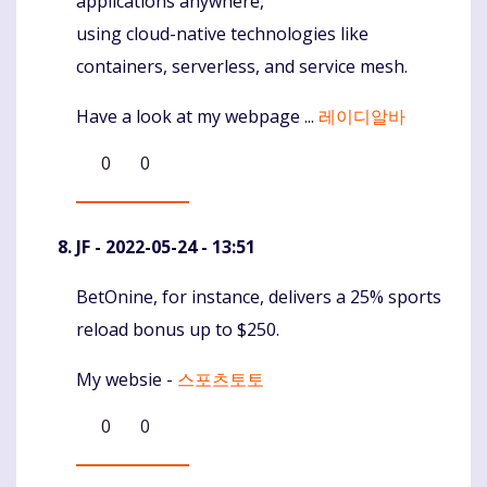
applications anywhere,
using cloud-native technologies like
containers, serverless, and service mesh.
Have a look at my webpage ...
레이디알바
0
0
JF
- 2022-05-24 - 13:51
BetOnine, for instance, delivers a 25% sports
Komentaras
reload bonus up to $250.
My websie -
스포츠토토
0
0