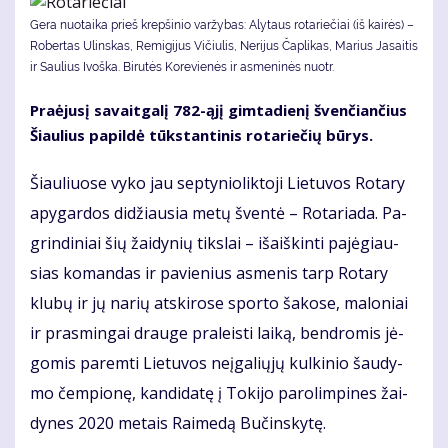
Gera nuotaika prieš krepšinio varžybas: Alytaus rotariečiai (iš kairės) –
Robertas Ulinskas, Remigijus Vičiulis, Nerijus Čaplikas, Marius Jasaitis
ir Saulius Ivoška. Bi­ru­tės Ko­re­vie­nės ir as­me­ni­nės nuotr.
Pra­ėju­sį sa­vait­ga­lį 782-ąjį gim­ta­die­nį šven­čian­čius
Šiau­lius pa­pil­dė tūks­tan­ti­nis ro­ta­rie­čių bū­rys.
Šiau­liuo­se vy­ko jau sep­ty­nio­lik­to­ji Lie­tu­vos Ro­ta­ry
apy­gar­dos di­džiau­sia me­tų šven­tė – Ro­ta­ria­da. Pa­
grin­di­niai šių žai­dy­nių tiks­lai – iš­aiš­kin­ti pa­jė­giau­
sias ko­man­das ir pa­vie­nius as­me­nis tarp Ro­ta­ry
klu­bų ir jų na­rių at­ski­ro­se spor­to ša­ko­se, ma­lo­niai
ir pra­smin­gai drau­ge pra­leis­ti lai­ką, ben­dro­mis jė­
go­mis pa­rem­ti Lie­tu­vos ne­įga­lių­jų kul­ki­nio šau­dy­
mo čem­pio­nę, kan­di­da­tę į To­ki­jo pa­ro­lim­pi­nes žai­
dy­nes 2020 me­tais Rai­me­dą Bu­čins­ky­tę.