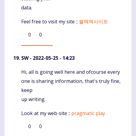
data.
Feel free to visit my site ::
블랙잭사이트
0
0
SW
- 2022-05-25 - 14:23
Hi, all is going well here and ofcourse every
Komentaras
one is sharing information, that's truly fine,
keep
up writing.
Look at my web-site ::
pragmatic play
0
0