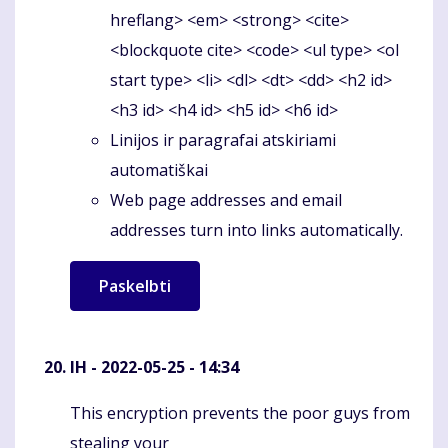
hreflang> <em> <strong> <cite>
<blockquote cite> <code> <ul type> <ol
start type> <li> <dl> <dt> <dd> <h2 id>
<h3 id> <h4 id> <h5 id> <h6 id>
Linijos ir paragrafai atskiriami
automatiškai
Web page addresses and email
addresses turn into links automatically.
IH
- 2022-05-25 - 14:34
This encryption prevents the poor guys from
Komentaras
stealing your