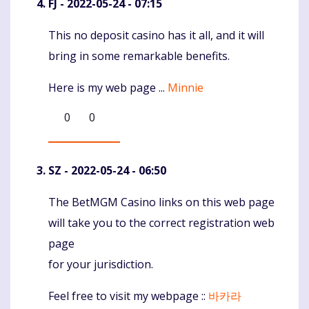
FJ
- 2022-05-24 - 07:15
This no deposit casino has it all, and it will
Komentaras
bring in some remarkable benefits.
Here is my web page ...
Minnie
0
0
SZ
- 2022-05-24 - 06:50
The BetMGM Casino links on this web page
Komentaras
will take you to the correct registration web
page
for your jurisdiction.
Feel free to visit my webpage ::
바카라