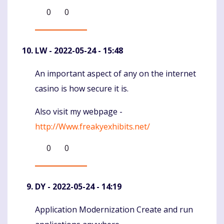
0
0
LW
- 2022-05-24 - 15:48
An important aspect of any on the internet
Komentaras
casino is how secure it is.
Also visit my webpage -
http://Www.freakyexhibits.net/
0
0
DY
- 2022-05-24 - 14:19
Application Modernization Create and run
Komentaras