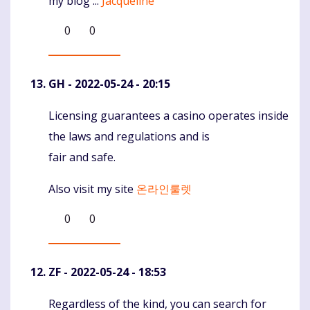
my blog ...
Jacqueline
0
0
GH
- 2022-05-24 - 20:15
Licensing guarantees a casino operates inside
Komentaras
the laws and regulations and is
fair and safe.
Also visit my site
온라인룰렛
0
0
ZF
- 2022-05-24 - 18:53
Regardless of the kind, you can search for
Komentaras