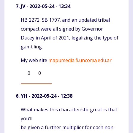
JV
- 2022-05-24 - 13:34
HB 2272, SB 1797, and an updated tribal
Komentaras
compact were all signed by Governor
Ducey in April of 2021, legalizing the type of
gambling.
My web site
mapumedia.fi.uncoma.edu.ar
0
0
YH
- 2022-05-24 - 12:38
What makes this characteristic great is that
Komentaras
you’ll
be given a further multiplier for each non-