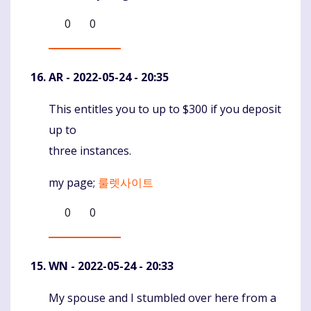
0
0
AR
- 2022-05-24 - 20:35
This entitles you to up to $300 if you deposit
Komentaras
up to
three instances.
my page;
룰렛사이트
0
0
WN
- 2022-05-24 - 20:33
My spouse and I stumbled over here from a
Komentaras