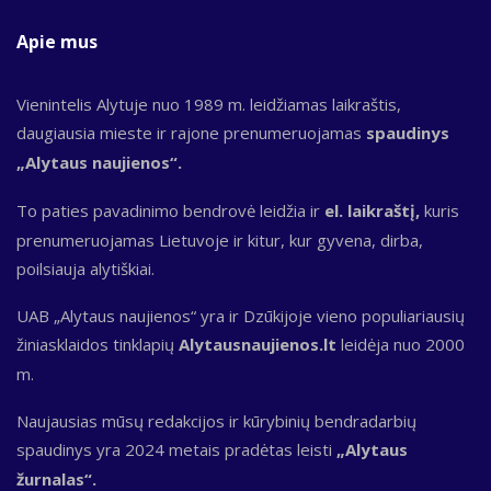
Apie mus
Vienintelis Alytuje nuo 1989 m. leidžiamas laikraštis,
daugiausia mieste ir rajone prenumeruojamas
spaudinys
„Alytaus naujienos“.
To paties pavadinimo bendrovė leidžia ir
el. laikraštį,
kuris
prenumeruojamas Lietuvoje ir kitur, kur gyvena, dirba,
poilsiauja alytiškiai.
UAB „Alytaus naujienos“ yra ir Dzūkijoje vieno populiariausių
žiniasklaidos tinklapių
Alytausnaujienos.lt
leidėja nuo 2000
m.
Naujausias mūsų redakcijos ir kūrybinių bendradarbių
spaudinys yra 2024 metais pradėtas leisti
„Alytaus
žurnalas“.