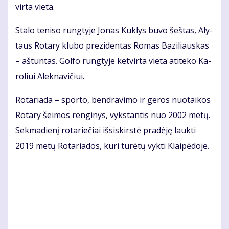
vir­ta vie­ta.
Sta­lo te­ni­so rung­ty­je Jo­nas Kuk­lys bu­vo šeš­tas, Aly­
taus Ro­ta­ry klu­bo pre­zi­den­tas Ro­mas Ba­zi­liaus­kas
– aš­tun­tas. Gol­fo rung­ty­je ket­vir­ta vie­ta ati­te­ko Ka­
ro­liui Alek­na­vi­čiui.
Ro­ta­ria­da – spor­to, ben­dra­vi­mo ir ge­ros nuo­tai­kos
Ro­ta­ry šei­mos ren­gi­nys, vyks­tan­tis nuo 2002 me­tų.
Sek­ma­die­nį ro­ta­rie­čiai iš­si­skirs­tė pra­dė­ję lauk­ti
2019 me­tų Ro­ta­ria­dos, ku­ri tu­rė­tų vyk­ti Klai­pė­do­je.