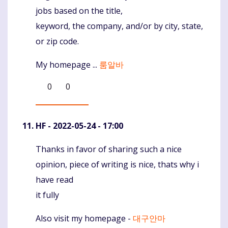
jobs based on the title,
keyword, the company, and/or by city, state,
or zip code.
My homepage ...
룸알바
0
0
HF
- 2022-05-24 - 17:00
Thanks in favor of sharing such a nice
Komentaras
opinion, piece of writing is nice, thats why i
have read
it fully
Also visit my homepage -
대구안마