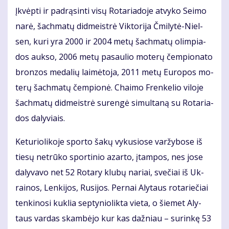
Įkvėp­ti ir pa­drą­sin­ti vi­sų Ro­ta­ria­do­je at­vy­ko Sei­mo
na­rė, šach­ma­tų did­meist­rė Vik­to­ri­ja Čmi­ly­tė-Niel­
sen, ku­ri yra 2000 ir 2004 me­tų šach­ma­tų olim­pia­
dos auk­so, 2006 me­tų pa­sau­lio mo­te­rų čem­pio­na­to
bron­zos me­da­lių lai­mė­to­ja, 2011 me­tų Eu­ro­pos mo­
te­rų šach­ma­tų čem­pio­nė. Chai­mo Fren­ke­lio vi­lo­je
šach­ma­tų did­meist­rė su­ren­gė si­mul­ta­ną su Ro­ta­ria­
dos da­ly­viais.
Ke­tu­rio­li­ko­je spor­to ša­kų vy­ku­sio­se var­žy­bo­se iš
tie­sų ne­trū­ko spor­ti­nio azar­to, įtam­pos, nes jo­se
da­ly­va­vo net 52 Ro­ta­ry klu­bų na­riai, sve­čiai iš Uk­
rai­nos, Len­ki­jos, Ru­si­jos. Per­nai Aly­taus ro­ta­rie­čiai
ten­ki­no­si kuk­lia sep­ty­nio­lik­ta vie­ta, o šie­met Aly­
taus var­das skam­bė­jo kur kas daž­niau – su­rin­kę 53