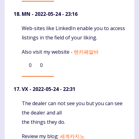
MN
- 2022-05-24 - 23:16
Web-sites like LinkedIn enable you to access
Komentaras
listings in the field of your liking.
Also visit my website -
텐카페알바
0
0
VX
- 2022-05-24 - 22:31
The dealer can not see you but you can see
Komentaras
the dealer and all
the things they do.
Review my blog:
세계카지노