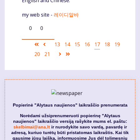
English and Chinese.
my web site -
레이디알바
0
0
Pagination
First
Ankstesnis
Puslapis
13
Puslapis
14
Puslapis
15
Puslapis
16
Current
17
Puslapis
18
Puslapis
19
page
puslapis
page
Puslapis
20
Puslapis
21
Sekantis
Last
puslapis
page
Popierinė "Alytaus naujienos" laikraščio prenumerata
Norėdami užsiprenumeruoti popierinę "Alytaus
naujienos" laikraščio versiją rašykite mums el. paštu:
skelbimai@ana.lt
ir nurodykite savo vardą, pavardę ir
adresą, kuriuo turėtų būti pristatomas laikraštis. Kai tik
gausime jūsų laišką, informuosime Jus dėl tolimesnių