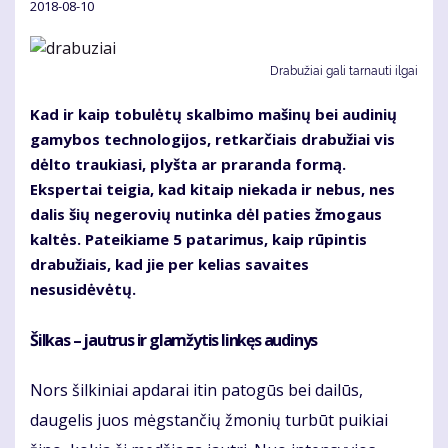
2018-08-10
Drabužiai gali tarnauti ilgai
Kad ir kaip tobulėtų skalbimo mašinų bei audinių
gamybos technologijos, retkarčiais drabužiai vis
dėlto traukiasi, plyšta ar praranda formą.
Ekspertai teigia, kad kitaip niekada ir nebus, nes
dalis šių negerovių nutinka dėl paties žmogaus
kaltės. Pateikiame 5 patarimus, kaip rūpintis
drabužiais, kad jie per kelias savaites
nesusidėvėtų.
Šilkas – jautrus ir glamžytis linkęs audinys
Nors šilkiniai apdarai itin patogūs bei dailūs,
daugelis juos mėgstančių žmonių turbūt puikiai