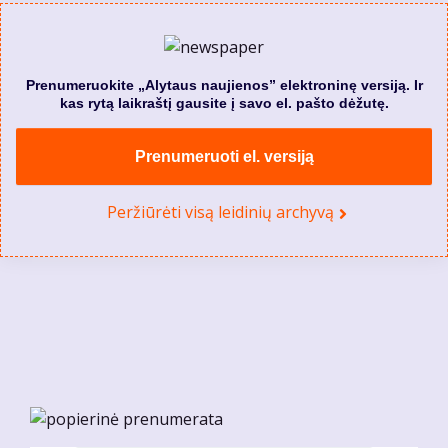
Prenumeruokite „Alytaus naujienos” elektroninę versiją. Ir
kas rytą laikraštį gausite į savo el. pašto dėžutę.
Prenumeruoti el. versiją
Peržiūrėti visą leidinių archyvą