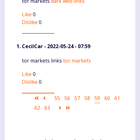
tor markets
dark web links
Komentaras
Like
0
Dislike
0
CecilCar
- 2022-05-24 - 07:59
tor markets links
tor markets
Komentaras
Like
0
Dislike
0
Pagination
First
Ankstesnis
Puslapis
55
Puslapis
56
Puslapis
57
Puslapis
58
Current
59
Puslapis
60
Puslapis
61
page
puslapis
page
Puslapis
62
Puslapis
63
Sekantis
Last
puslapis
page