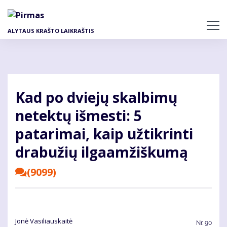
Pereiti
į
pagrindinį
ALYTAUS KRAŠTO LAIKRAŠTIS
turinį
Kad po dviejų skalbimų
netektų išmesti: 5
patarimai, kaip užtikrinti
drabužių ilgaamžiškumą
(9099)
Jonė Vasiliauskaitė
Nr.
90