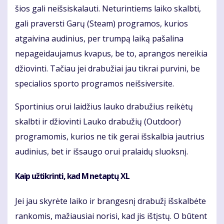
šios gali neišsiskalauti. Neturintiems laiko skalbti,
gali praversti Garų (Steam) programos, kurios
atgaivina audinius, per trumpą laiką pašalina
nepageidaujamus kvapus, be to, aprangos nereikia
džiovinti. Tačiau jei drabužiai jau tikrai purvini, be
specialios sporto programos neišsiversite.
Sportinius orui laidžius lauko drabužius reikėtų
skalbti ir džiovinti Lauko drabužių (Outdoor)
programomis, kurios ne tik gerai išskalbia jautrius
audinius, bet ir išsaugo orui pralaidų sluoksnį.
Kaip užtikrinti, kad M netaptų XL
Jei jau skyrėte laiko ir brangesnį drabužį išskalbėte
rankomis, mažiausiai norisi, kad jis ištįstų. O būtent