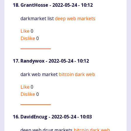
GrantHosse
- 2022-05-24 - 10:12
darkmarket list
deep web markets
Komentaras
Like
0
Dislike
0
Randywox
- 2022-05-24 - 10:12
dark web market
bitcoin dark web
Komentaras
Like
0
Dislike
0
DavidEncug
- 2022-05-24 - 10:03
deep web drug markets
bitcoin dark web
Komentaras