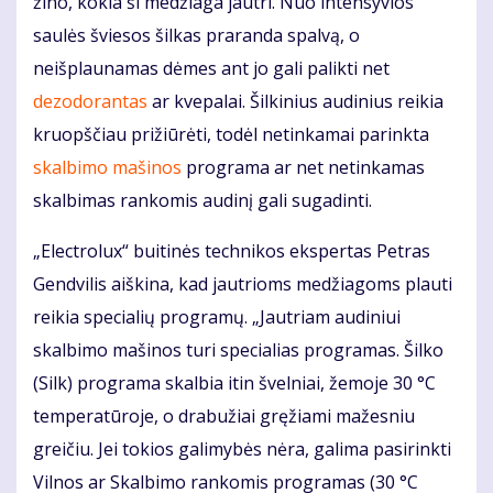
žino, kokia ši medžiaga jautri. Nuo intensyvios
saulės šviesos šilkas praranda spalvą, o
neišplaunamas dėmes ant jo gali palikti net
dezodorantas
ar kvepalai. Šilkinius audinius reikia
kruopščiau prižiūrėti, todėl netinkamai parinkta
skalbimo mašinos
programa ar net netinkamas
skalbimas rankomis audinį gali sugadinti.
„Electrolux“ buitinės technikos ekspertas Petras
Gendvilis aiškina, kad jautrioms medžiagoms plauti
reikia specialių programų. „Jautriam audiniui
skalbimo mašinos turi specialias programas. Šilko
(Silk) programa skalbia itin švelniai, žemoje 30 °C
temperatūroje, o drabužiai gręžiami mažesniu
greičiu. Jei tokios galimybės nėra, galima pasirinkti
Vilnos ar Skalbimo rankomis programas (30 °C