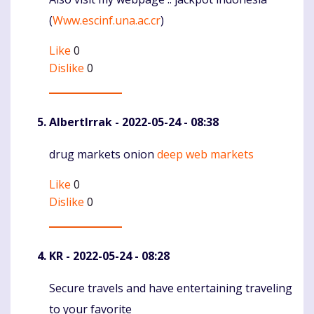
(
Www.escinf.una.ac.cr
)
Like
0
Dislike
0
AlbertIrrak
- 2022-05-24 - 08:38
drug markets onion
deep web markets
Komentaras
Like
0
Dislike
0
KR
- 2022-05-24 - 08:28
Secure travels and have entertaining traveling
Komentaras
to your favorite