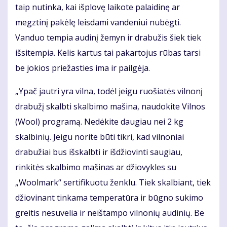
taip nutinka, kai išplovę laikote palaidinę ar
megztinį pakėlę leisdami vandeniui nubėgti.
Vanduo tempia audinį žemyn ir drabužis šiek tiek
išsitempia. Kelis kartus tai pakartojus rūbas tarsi
be jokios priežasties ima ir pailgėja.
„Ypač jautri yra vilna, todėl jeigu ruošiatės vilnonį
drabužį skalbti skalbimo mašina, naudokite Vilnos
(Wool) programą. Nedėkite daugiau nei 2 kg
skalbinių. Jeigu norite būti tikri, kad vilnoniai
drabužiai bus išskalbti ir išdžiovinti saugiau,
rinkitės skalbimo mašinas ar džiovykles su
„Woolmark“ sertifikuotu ženklu. Tiek skalbiant, tiek
džiovinant tinkama temperatūra ir būgno sukimo
greitis nesuvelia ir neištampo vilnonių audinių. Be