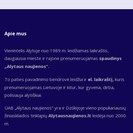
Apie mus
Vienintelis Alytuje nuo 1989 m. leidžiamas laikraštis,
daugiausia mieste ir rajone prenumeruojamas
spaudinys
„Alytaus naujienos“.
To paties pavadinimo bendrovė leidžia ir
el. laikraštį,
kuris
prenumeruojamas Lietuvoje ir kitur, kur gyvena, dirba,
poilsiauja alytiškiai.
UAB „Alytaus naujienos“ yra ir Dzūkijoje vieno populiariausių
žiniasklaidos tinklapių
Alytausnaujienos.lt
leidėja nuo 2000
m.