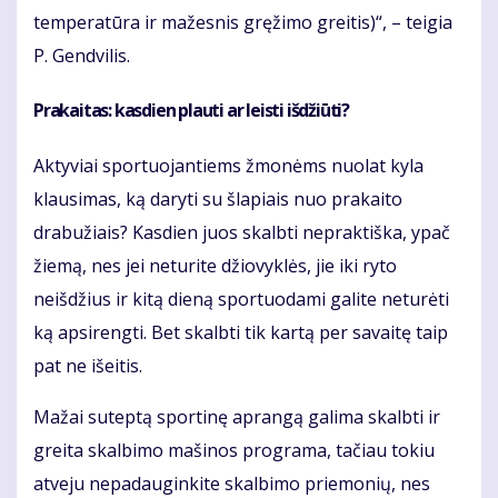
temperatūra ir mažesnis gręžimo greitis)“, – teigia
P. Gendvilis.
Prakaitas: kasdien plauti ar leisti išdžiūti?
Aktyviai sportuojantiems žmonėms nuolat kyla
klausimas, ką daryti su šlapiais nuo prakaito
drabužiais? Kasdien juos skalbti nepraktiška, ypač
žiemą, nes jei neturite džiovyklės, jie iki ryto
neišdžius ir kitą dieną sportuodami galite neturėti
ką apsirengti. Bet skalbti tik kartą per savaitę taip
pat ne išeitis.
Mažai suteptą sportinę aprangą galima skalbti ir
greita skalbimo mašinos programa, tačiau tokiu
atveju nepadauginkite skalbimo priemonių, nes