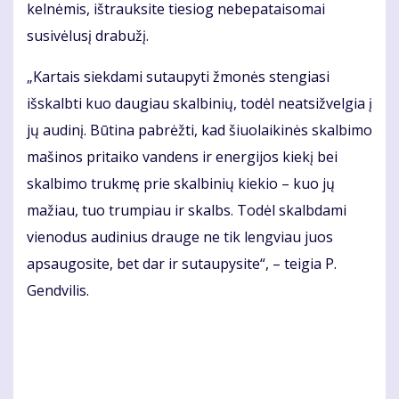
kelnėmis, ištrauksite tiesiog nebepataisomai
susivėlusį drabužį.
„Kartais siekdami sutaupyti žmonės stengiasi
išskalbti kuo daugiau skalbinių, todėl neatsižvelgia į
jų audinį. Būtina pabrėžti, kad šiuolaikinės skalbimo
mašinos pritaiko vandens ir energijos kiekį bei
skalbimo trukmę prie skalbinių kiekio – kuo jų
mažiau, tuo trumpiau ir skalbs. Todėl skalbdami
vienodus audinius drauge ne tik lengviau juos
apsaugosite, bet dar ir sutaupysite“, – teigia P.
Gendvilis.