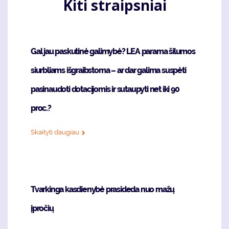
Kiti straipsniai
Gal jau paskutinė galimybė? LEA parama šilumos
siurbliams išgraibstoma – ar dar galima suspėti
pasinaudoti dotacijomis ir sutaupyti net iki 90
proc.?
Skaityti daugiau
Tvarkinga kasdienybė prasideda nuo mažų
įpročių