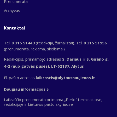
Prenumerata
Archyvas
Kontaktai
Tel.
0 315 51449
(redakcija, žurnalistai). Tel.
0 315 51956
(prenumerata, reklama, skelbimai)
Redakcijos, priimamojo adresas
S. Dariaus ir S. Girėno g.
4-2 (nuo gatvės pusės), LT-62137, Alytus
El. pašto adresas
laikrastis@alytausnaujienos.lt
Daugiau informacijos
Laikraščio prenumerata priimama „Perlo“ terminaluose,
redakcijoje ir Lietuvos pašto skyriuose