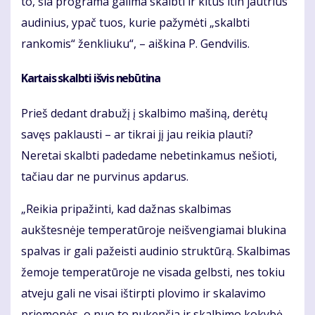
to, šia programa galima skalbti ir kitus itin jautrius
audinius, ypač tuos, kurie pažymėti „skalbti
rankomis“ ženkliuku“, – aiškina P. Gendvilis.
Kartais skalbti išvis nebūtina
Prieš dedant drabužį į skalbimo mašiną, derėtų
savęs paklausti – ar tikrai jį jau reikia plauti?
Neretai skalbti padedame nebetinkamus nešioti,
tačiau dar ne purvinus apdarus.
„Reikia pripažinti, kad dažnas skalbimas
aukštesnėje temperatūroje neišvengiamai blukina
spalvas ir gali pažeisti audinio struktūrą. Skalbimas
žemoje temperatūroje ne visada gelbsti, nes tokiu
atveju gali ne visai ištirpti plovimo ir skalavimo
priemonės, o nuo to nukenčia ir skalbimo kokybė,