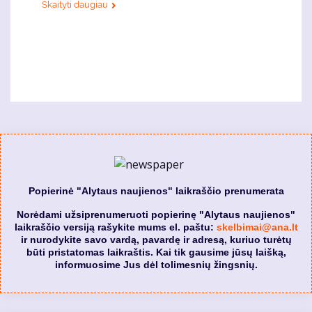
Skaityti daugiau
Popierinė "Alytaus naujienos" laikraščio prenumerata
Norėdami užsiprenumeruoti popierinę "Alytaus naujienos"
laikraščio versiją rašykite mums el. paštu:
skelbimai@ana.lt
ir nurodykite savo vardą, pavardę ir adresą, kuriuo turėtų
būti pristatomas laikraštis. Kai tik gausime jūsų laišką,
informuosime Jus dėl tolimesnių žingsnių.