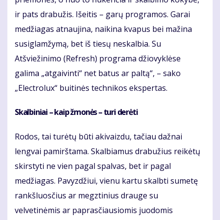
ir pats drabužis. Išeitis – garų programos. Garai
medžiagas atnaujina, naikina kvapus bei mažina
susiglamžymą, bet iš tiesų neskalbia. Su
Atšviežinimo (Refresh) programa džiovyklėse
galima „atgaivinti“ net batus ar paltą“, – sako
„Electrolux“ buitinės technikos ekspertas.
Skalbiniai – kaip žmonės – turi derėti
Rodos, tai turėtų būti akivaizdu, tačiau dažnai
lengvai pamirštama. Skalbiamus drabužius reikėtų
skirstyti ne vien pagal spalvas, bet ir pagal
medžiagas. Pavyzdžiui, vienu kartu skalbti sumetę
rankšluosčius ar megztinius drauge su
velvetinėmis ar paprasčiausiomis juodomis