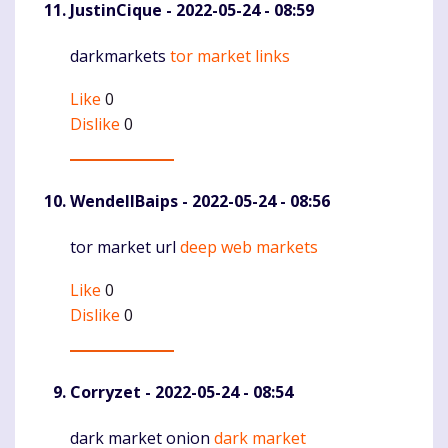
JustinCique
- 2022-05-24 - 08:59
darkmarkets
tor market links
Komentaras
Like
0
Dislike
0
WendellBaips
- 2022-05-24 - 08:56
tor market url
deep web markets
Komentaras
Like
0
Dislike
0
Corryzet
- 2022-05-24 - 08:54
dark market onion
dark market
Komentaras