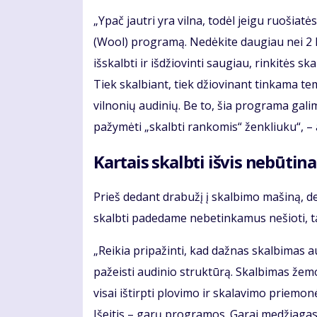
„Ypač jautri yra vilna, todėl jeigu ruošiat
(Wool) programą. Nedėkite daugiau nei 2 kg 
išskalbti ir išdžiovinti saugiau, rinkitės 
Tiek skalbiant, tiek džiovinant tinkama t
vilnonių audinių. Be to, šia programa galima
pažymėti „skalbti rankomis“ ženkliuku“, – a
Kartais skalbti išvis nebūtina
Prieš dedant drabužį į skalbimo mašiną, derė
skalbti padedame nebetinkamus nešioti, t
„Reikia pripažinti, kad dažnas skalbimas 
pažeisti audinio struktūrą. Skalbimas žemo
visai ištirpti plovimo ir skalavimo priemon
Išeitis – garų programos. Garai medžiagas