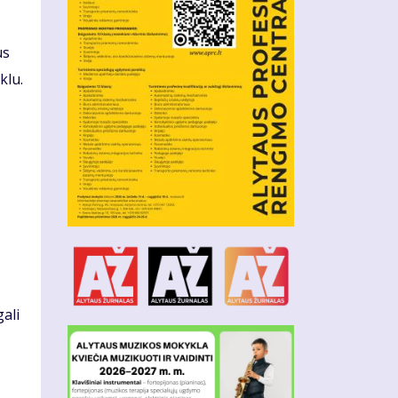
us
klu.
ali