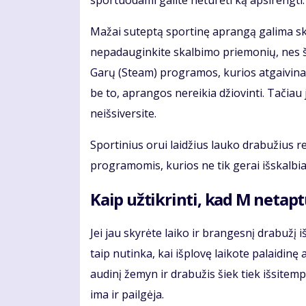
sportuodami galite neturėti ką apsirengti. B
Mažai suteptą sportinę aprangą galima ska
nepadauginkite skalbimo priemonių, nes šios
Garų (Steam) programos, kurios atgaivina
be to, aprangos nereikia džiovinti. Tačiau 
neišsiversite.
Sportinius orui laidžius lauko drabužius r
programomis, kurios ne tik gerai išskalbia 
Kaip užtikrinti, kad M netapt
Jei jau skyrėte laiko ir brangesnį drabužį i
taip nutinka, kai išplovę laikote palaidin
audinį žemyn ir drabužis šiek tiek išsitemp
ima ir pailgėja.