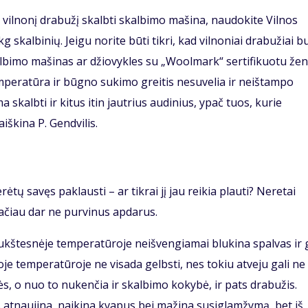
ės vilnonį drabužį skalbti skalbimo mašina, naudokite Vilnos
skalbinių. Jeigu norite būti tikri, kad vilnoniai drabužiai b
skalbimo mašinas ar džiovykles su „Woolmark“ sertifikuotu žen
emperatūra ir būgno sukimo greitis nesuvelia ir neištampo
 skalbti ir kitus itin jautrius audinius, ypač tuos, kurie
iškina P. Gendvilis.
tų savęs paklausti – ar tikrai jį jau reikia plauti? Neretai
ačiau dar ne purvinus apdarus.
aukštesnėje temperatūroje neišvengiamai blukina spalvas ir g
je temperatūroje ne visada gelbsti, nes tokiu atveju gali ne
ės, o nuo to nukenčia ir skalbimo kokybė, ir pats drabužis.
 atnaujina, naikina kvapus bei mažina susiglamžymą, bet iš