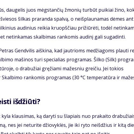
ilūs, daugelis juos mėgstančių žmonių turbūt puikiai žino, ko
s šviesos šilkas praranda spalvą, o neišplaunamas dėmes ant
ilkinius audinius reikia kruopščiau prižiūrėti, todėl netinka
t netinkamas skalbimas rankomis audinį gali sugadinti.
Petras Gendvilis aiškina, kad jautrioms medžiagoms plauti re
albimo mašinos turi specialias programas. Šilko (Silk) progr
tūroje, o drabužiai gręžiami mažesniu greičiu. Jei tokios
 ar Skalbimo rankomis programas (30 °C temperatūra ir maže
isti išdžiūti?
yla klausimas, ką daryti su šlapiais nuo prakaito drabužiai
, nes jei neturite džiovyklės, jie iki ryto neišdžius ir kitą di