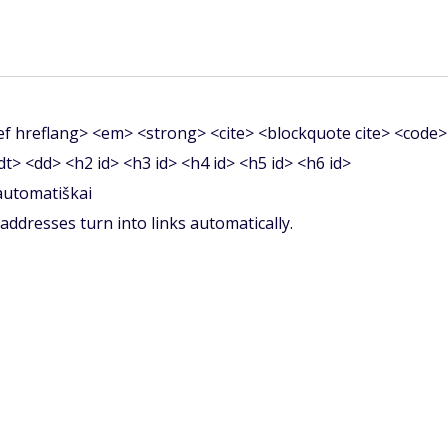
f hreflang> <em> <strong> <cite> <blockquote cite> <code>
<dt> <dd> <h2 id> <h3 id> <h4 id> <h5 id> <h6 id>
 automatiškai
ddresses turn into links automatically.