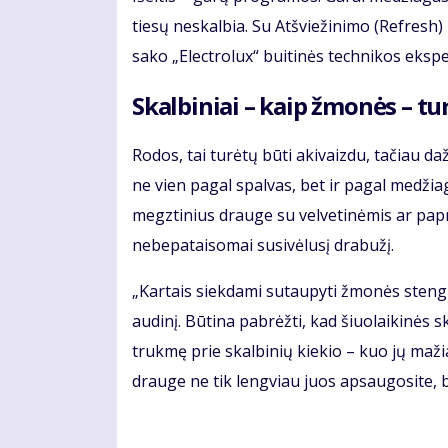
tiesų neskalbia. Su Atšviežinimo (Refresh)
sako „Electrolux“ buitinės technikos ekspe
Skalbiniai – kaip žmonės – tur
Rodos, tai turėtų būti akivaizdu, tačiau d
ne vien pagal spalvas, bet ir pagal medžia
megztinius drauge su velvetinėmis ar papr
nebepataisomai susivėlusį drabužį.
„Kartais siekdami sutaupyti žmonės stengia
audinį. Būtina pabrėžti, kad šiuolaikinės 
trukmę prie skalbinių kiekio – kuo jų maž
drauge ne tik lengviau juos apsaugosite, bet