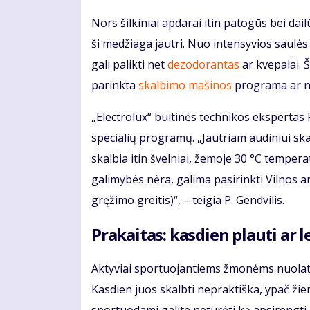
Nors šilkiniai apdarai itin patogūs bei da
ši medžiaga jautri. Nuo intensyvios saulė
gali palikti net
dezodorantas
ar kvepalai. Š
parinkta
skalbimo mašinos
programa ar ne
„Electrolux“ buitinės technikos ekspertas 
specialių programų. „Jautriam audiniui sk
skalbia itin švelniai, žemoje 30 °C tempera
galimybės nėra, galima pasirinkti Vilnos
gręžimo greitis)“, – teigia P. Gendvilis.
Prakaitas: kasdien plauti ar le
Aktyviai sportuojantiems žmonėms nuolat k
Kasdien juos skalbti nepraktiška, ypač žiemą