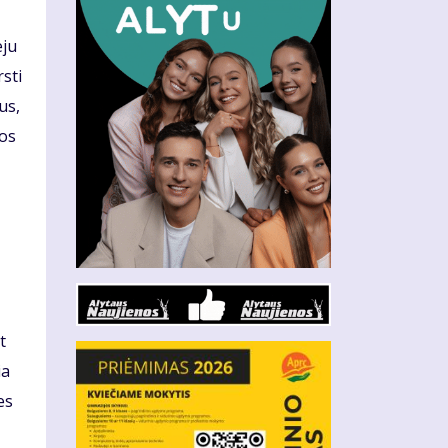
eju
sti
us,
mos
t
ia
es