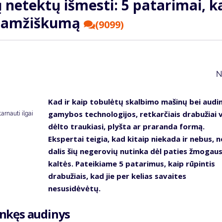
 netektų išmesti: 5 patarimai, k
lgaamžiškumą
(9099)
N
Kad ir kaip tobulėtų skalbimo mašinų bei audi
gamybos technologijos, retkarčiais drabužiai v
tarnauti ilgai
dėlto traukiasi, plyšta ar praranda formą.
Ekspertai teigia, kad kitaip niekada ir nebus, n
dalis šių negerovių nutinka dėl paties žmogau
kaltės. Pateikiame 5 patarimus, kaip rūpintis
drabužiais, kad jie per kelias savaites
nesusidėvėtų.
linkęs audinys