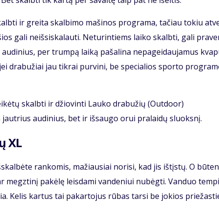
et skalbti tik kartą per savaitę taip pat ne išeitis.
lbti ir greita skalbimo mašinos programa, tačiau tokiu atv
 gali neišsiskalauti. Neturintiems laiko skalbti, gali praver
 audinius, per trumpą laiką pašalina nepageidaujamus kvap
jei drabužiai jau tikrai purvini, be specialios sporto progra
eikėtų skalbti ir džiovinti Lauko drabužių (Outdoor)
jautrius audinius, bet ir išsaugo orui pralaidų sluoksnį.
ų XL
šskalbėte rankomis, mažiausiai norisi, kad jis ištįstų. O būten
ę ar megztinį pakėlę leisdami vandeniui nubėgti. Vanduo temp
ia. Kelis kartus tai pakartojus rūbas tarsi be jokios priežasti