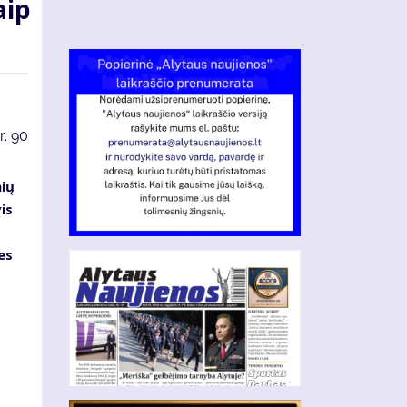
aip
r.
90
nių
is
es
s