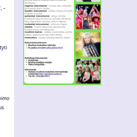
, –
tyti
lbimo
us