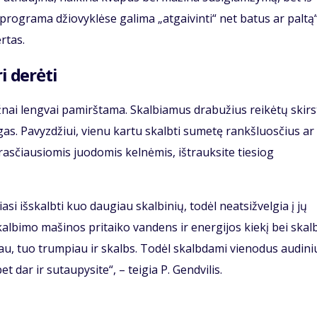
 programa džiovyklėse galima „atgaivinti“ net batus ar paltą“
rtas.
i derėti
ažnai lengvai pamirštama. Skalbiamus drabužius reikėtų skirs
gas. Pavyzdžiui, vienu kartu skalbti sumetę rankšluosčius ar
asčiausiomis juodomis kelnėmis, ištrauksite tiesiog
si išskalbti kuo daugiau skalbinių, todėl neatsižvelgia į jų
skalbimo mašinos pritaiko vandens ir energijos kiekį bei ska
iau, tuo trumpiau ir skalbs. Todėl skalbdami vienodus audini
 dar ir sutaupysite“, – teigia P. Gendvilis.