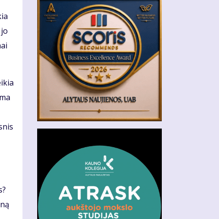
kia
 jo
mai
ikia
ama
snis
s?
eną