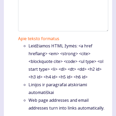
Apie teksto formatus
Leidžiamos HTML žymės: <a href
hreflang> <em> <strong> <cite>
<blockquote cite> <code> <ul type> <ol
start type> <li> <dl> <dt> <dd> <h2 id>
<h3 id> <h4 id> <h5 id> <h6 id>
Linijos ir paragrafai atskiriami
automatiškai
Web page addresses and email
addresses turn into links automatically.