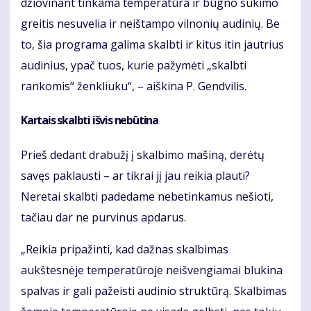
džiovinant tinkama temperatūra ir būgno sukimo
greitis nesuvelia ir neištampo vilnonių audinių. Be
to, šia programa galima skalbti ir kitus itin jautrius
audinius, ypač tuos, kurie pažymėti „skalbti
rankomis“ ženkliuku“, – aiškina P. Gendvilis.
Kartais skalbti išvis nebūtina
Prieš dedant drabužį į skalbimo mašiną, derėtų
savęs paklausti – ar tikrai jį jau reikia plauti?
Neretai skalbti padedame nebetinkamus nešioti,
tačiau dar ne purvinus apdarus.
„Reikia pripažinti, kad dažnas skalbimas
aukštesnėje temperatūroje neišvengiamai blukina
spalvas ir gali pažeisti audinio struktūrą. Skalbimas