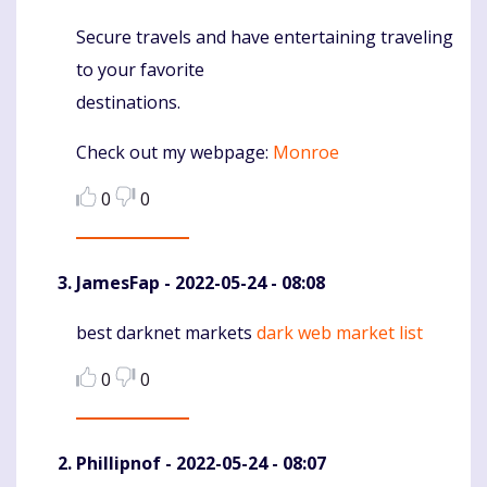
Secure travels and have entertaining traveling
Komentaras
to your favorite
destinations.
Check out my webpage:
Monroe
0
0
JamesFap
- 2022-05-24 - 08:08
best darknet markets
dark web market list
Komentaras
0
0
Phillipnof
- 2022-05-24 - 08:07