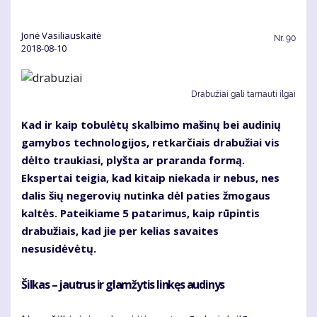
Jonė Vasiliauskaitė
Nr.
90
2018-08-10
Drabužiai gali tarnauti ilgai
Kad ir kaip tobulėtų skalbimo mašinų bei audinių
gamybos technologijos, retkarčiais drabužiai vis
dėlto traukiasi, plyšta ar praranda formą.
Ekspertai teigia, kad kitaip niekada ir nebus, nes
dalis šių negerovių nutinka dėl paties žmogaus
kaltės. Pateikiame 5 patarimus, kaip rūpintis
drabužiais, kad jie per kelias savaites
nesusidėvėtų.
Šilkas – jautrus ir glamžytis linkęs audinys