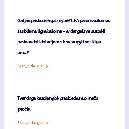
Gal jau paskutinė galimybė? LEA parama šilumos
siurbliams išgraibstoma – ar dar galima suspėti
pasinaudoti dotacijomis ir sutaupyti net iki 90
proc.?
Skaityti daugiau
Tvarkinga kasdienybė prasideda nuo mažų
įpročių
Skaityti daugiau