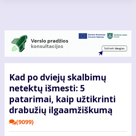
Pereiti
į
pagrindinį
turinį
Kad po dviejų skalbimų
netektų išmesti: 5
patarimai, kaip užtikrinti
drabužių ilgaamžiškumą
(9099)