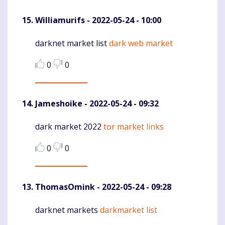
Williamurifs
- 2022-05-24 - 10:00
darknet market list
dark web market
Komentaras
0
0
Jameshoike
- 2022-05-24 - 09:32
dark market 2022
tor market links
Komentaras
0
0
ThomasOmink
- 2022-05-24 - 09:28
darknet markets
darkmarket list
Komentaras