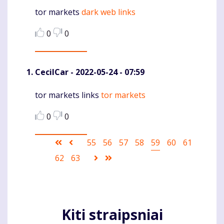
tor markets
dark web links
Komentaras
0
0
CecilCar
- 2022-05-24 - 07:59
tor markets links
tor markets
Komentaras
0
0
Pagination
First
Ankstesnis
Puslapis
55
Puslapis
56
Puslapis
57
Puslapis
58
Current
59
Puslapis
60
Puslapis
61
page
puslapis
page
Puslapis
62
Puslapis
63
Sekantis
Last
puslapis
page
Kiti straipsniai