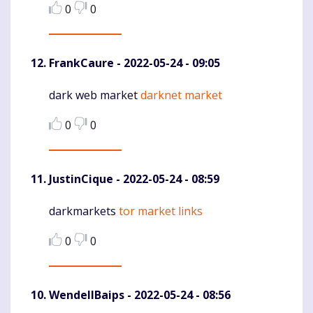
0
0
FrankCaure
- 2022-05-24 - 09:05
dark web market
darknet market
Komentaras
0
0
JustinCique
- 2022-05-24 - 08:59
darkmarkets
tor market links
Komentaras
0
0
WendellBaips
- 2022-05-24 - 08:56