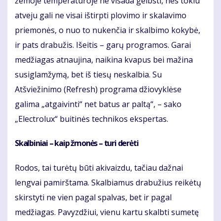
žemoje temperatūroje ne visada gelbsti, nes tokiu
atveju gali ne visai ištirpti plovimo ir skalavimo
priemonės, o nuo to nukenčia ir skalbimo kokybė,
ir pats drabužis. Išeitis – garų programos. Garai
medžiagas atnaujina, naikina kvapus bei mažina
susiglamžymą, bet iš tiesų neskalbia. Su
Atšviežinimo (Refresh) programa džiovyklėse
galima „atgaivinti“ net batus ar paltą“, – sako
„Electrolux“ buitinės technikos ekspertas.
Skalbiniai – kaip žmonės – turi derėti
Rodos, tai turėtų būti akivaizdu, tačiau dažnai
lengvai pamirštama. Skalbiamus drabužius reikėtų
skirstyti ne vien pagal spalvas, bet ir pagal
medžiagas. Pavyzdžiui, vienu kartu skalbti sumetę