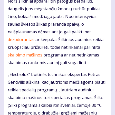
Nors šilkiniai apdarai itin patogūs bei dailūs,
daugelis juos mėgstančių žmonių turbūt puikiai
žino, kokia ši medžiaga jautri. Nuo intensyvios
saulės šviesos šilkas praranda spalvą, o
neišplaunamas dėmes ant jo gali palikti net
dezodorantas
ar kvepalai. Šilkinius audinius reikia
kruopščiau prižiūrėti, todėl netinkamai parinkta
skalbimo mašinos
programa ar net netinkamas
skalbimas rankomis audinį gali sugadinti.
„Electrolux“ buitinės technikos ekspertas Petras
Gendvilis aiškina, kad jautrioms medžiagoms plauti
reikia specialių programų. „Jautriam audiniui
skalbimo mašinos turi specialias programas. Šilko
(Silk) programa skalbia itin švelniai, žemoje 30 °C
temperatūroje, o drabužiai gręžiami mažesniu