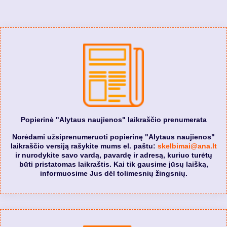
Popierinė "Alytaus naujienos" laikraščio prenumerata
Norėdami užsiprenumeruoti popierinę "Alytaus naujienos"
laikraščio versiją rašykite mums el. paštu:
skelbimai@ana.lt
ir nurodykite savo vardą, pavardę ir adresą, kuriuo turėtų
būti pristatomas laikraštis. Kai tik gausime jūsų laišką,
informuosime Jus dėl tolimesnių žingsnių.