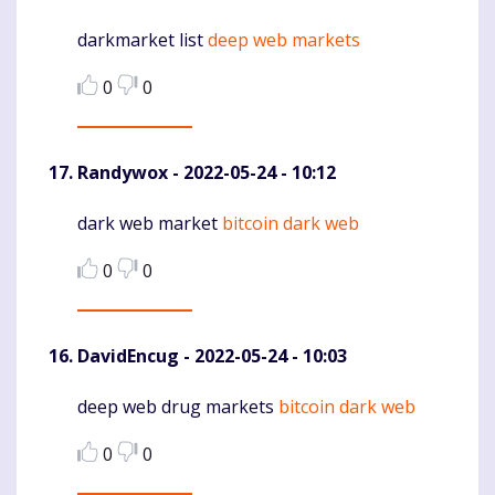
darkmarket list
deep web markets
Komentaras
0
0
Randywox
- 2022-05-24 - 10:12
dark web market
bitcoin dark web
Komentaras
0
0
DavidEncug
- 2022-05-24 - 10:03
deep web drug markets
bitcoin dark web
Komentaras
0
0