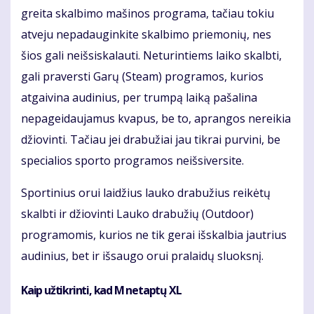
greita skalbimo mašinos programa, tačiau tokiu
atveju nepadauginkite skalbimo priemonių, nes
šios gali neišsiskalauti. Neturintiems laiko skalbti,
gali praversti Garų (Steam) programos, kurios
atgaivina audinius, per trumpą laiką pašalina
nepageidaujamus kvapus, be to, aprangos nereikia
džiovinti. Tačiau jei drabužiai jau tikrai purvini, be
specialios sporto programos neišsiversite.
Sportinius orui laidžius lauko drabužius reikėtų
skalbti ir džiovinti Lauko drabužių (Outdoor)
programomis, kurios ne tik gerai išskalbia jautrius
audinius, bet ir išsaugo orui pralaidų sluoksnį.
Kaip užtikrinti, kad M netaptų XL