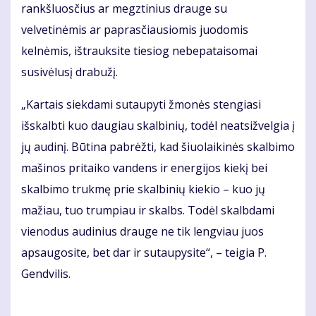
rankšluosčius ar megztinius drauge su
velvetinėmis ar paprasčiausiomis juodomis
kelnėmis, ištrauksite tiesiog nebepataisomai
susivėlusį drabužį.
„Kartais siekdami sutaupyti žmonės stengiasi
išskalbti kuo daugiau skalbinių, todėl neatsižvelgia į
jų audinį. Būtina pabrėžti, kad šiuolaikinės skalbimo
mašinos pritaiko vandens ir energijos kiekį bei
skalbimo trukmę prie skalbinių kiekio – kuo jų
mažiau, tuo trumpiau ir skalbs. Todėl skalbdami
vienodus audinius drauge ne tik lengviau juos
apsaugosite, bet dar ir sutaupysite“, – teigia P.
Gendvilis.