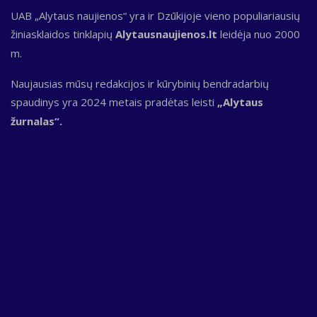
UAB „Alytaus naujienos“ yra ir Dzūkijoje vieno populiariausių
žiniasklaidos tinklapių
Alytausnaujienos.lt
leidėja nuo 2000
m.
Naujausias mūsų redakcijos ir kūrybinių bendradarbių
spaudinys yra 2024 metais pradėtas leisti
„Alytaus
žurnalas“.