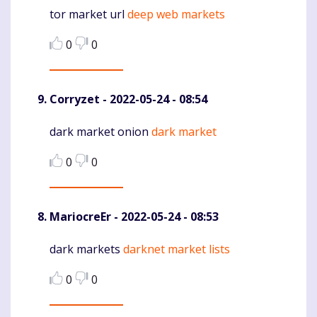
tor market url
deep web markets
Komentaras
0
0
Corryzet
- 2022-05-24 - 08:54
dark market onion
dark market
Komentaras
0
0
MariocreEr
- 2022-05-24 - 08:53
dark markets
darknet market lists
Komentaras
0
0