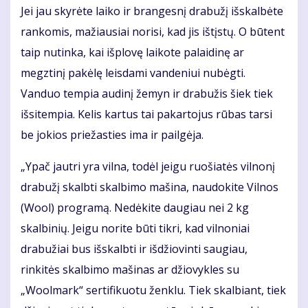
Jei jau skyrėte laiko ir brangesnį drabužį išskalbėte
rankomis, mažiausiai norisi, kad jis ištįstų. O būtent
taip nutinka, kai išplovę laikote palaidinę ar
megztinį pakėlę leisdami vandeniui nubėgti.
Vanduo tempia audinį žemyn ir drabužis šiek tiek
išsitempia. Kelis kartus tai pakartojus rūbas tarsi
be jokios priežasties ima ir pailgėja.
„Ypač jautri yra vilna, todėl jeigu ruošiatės vilnonį
drabužį skalbti skalbimo mašina, naudokite Vilnos
(Wool) programą. Nedėkite daugiau nei 2 kg
skalbinių. Jeigu norite būti tikri, kad vilnoniai
drabužiai bus išskalbti ir išdžiovinti saugiau,
rinkitės skalbimo mašinas ar džiovykles su
„Woolmark“ sertifikuotu ženklu. Tiek skalbiant, tiek