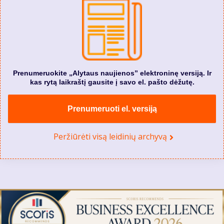
Prenumeruokite „Alytaus naujienos” elektroninę versiją. Ir
kas rytą laikraštį gausite į savo el. pašto dėžutę.
Prenumeruoti el. versiją
Peržiūrėti visą leidinių archyvą