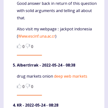
Good answer back in return of this question
Komentaras
with solid arguments and telling all about
that.
Also visit my webpage :: jackpot indonesia
(
Www.escinf.una.ac.cr
)
0
0
AlbertIrrak
- 2022-05-24 - 08:38
drug markets onion
deep web markets
Komentaras
0
0
KR
- 2022-05-24 - 08:28