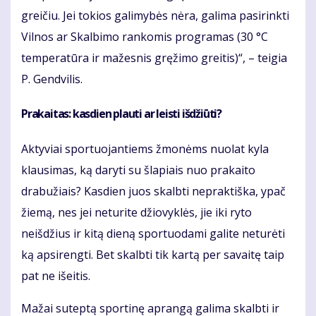
greičiu. Jei tokios galimybės nėra, galima pasirinkti
Vilnos ar Skalbimo rankomis programas (30 °C
temperatūra ir mažesnis gręžimo greitis)“, – teigia
P. Gendvilis.
Prakaitas: kasdien plauti ar leisti išdžiūti?
Aktyviai sportuojantiems žmonėms nuolat kyla
klausimas, ką daryti su šlapiais nuo prakaito
drabužiais? Kasdien juos skalbti nepraktiška, ypač
žiemą, nes jei neturite džiovyklės, jie iki ryto
neišdžius ir kitą dieną sportuodami galite neturėti
ką apsirengti. Bet skalbti tik kartą per savaitę taip
pat ne išeitis.
Mažai suteptą sportinę aprangą galima skalbti ir