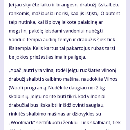
Jei jau skyrėte laiko ir brangesnį drabužį išskalbėte
rankomis, mažiausiai norisi, kad jis ištįstų. O būtent
taip nutinka, kai išplovę laikote palaidinę ar
megztinį pakėlę leisdami vandeniui nubėgti.
Vanduo tempia audinį žemyn ir drabužis šiek tiek
išsitempia. Kelis kartus tai pakartojus rūbas tarsi
be jokios priežasties ima ir pailgėja.
„Ypač jautri yra vilna, todėl jeigu ruošiatės vilnonį
drabužį skalbti skalbimo mašina, naudokite Vilnos
(Wool) programą. Nedėkite daugiau nei 2 kg
skalbinių. Jeigu norite būti tikri, kad vilnoniai
drabužiai bus išskalbti ir išdžiovinti saugiau,
rinkitės skalbimo mašinas ar džiovykles su
„Woolmark“ sertifikuotu ženklu. Tiek skalbiant, tiek