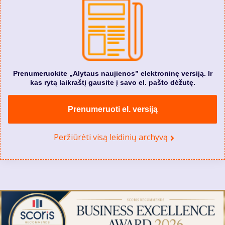
Prenumeruokite „Alytaus naujienos” elektroninę versiją. Ir
kas rytą laikraštį gausite į savo el. pašto dėžutę.
Prenumeruoti el. versiją
Peržiūrėti visą leidinių archyvą