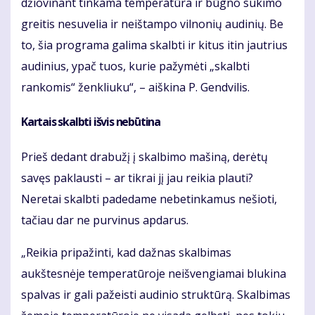
džiovinant tinkama temperatūra ir būgno sukimo
greitis nesuvelia ir neištampo vilnonių audinių. Be
to, šia programa galima skalbti ir kitus itin jautrius
audinius, ypač tuos, kurie pažymėti „skalbti
rankomis“ ženkliuku“, – aiškina P. Gendvilis.
Kartais skalbti išvis nebūtina
Prieš dedant drabužį į skalbimo mašiną, derėtų
savęs paklausti – ar tikrai jį jau reikia plauti?
Neretai skalbti padedame nebetinkamus nešioti,
tačiau dar ne purvinus apdarus.
„Reikia pripažinti, kad dažnas skalbimas
aukštesnėje temperatūroje neišvengiamai blukina
spalvas ir gali pažeisti audinio struktūrą. Skalbimas