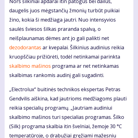
Nors šilkiniai apdarai itin patogūs bei dailūs,
daugelis juos mėgstančių žmonių turbūt puikiai
žino, kokia ši medžiaga jautri. Nuo intensyvios
saulės šviesos šilkas praranda spalvą, o
neišplaunamas dėmes ant jo gali palikti net
dezodorantas
ar kvepalai. Šilkinius audinius reikia
kruopščiau prižiūrėti, todėl netinkamai parinkta
skalbimo mašinos
programa ar net netinkamas
skalbimas rankomis audinį gali sugadinti.
„Electrolux“ buitinės technikos ekspertas Petras
Gendvilis aiškina, kad jautrioms medžiagoms plauti
reikia specialių programų. „Jautriam audiniui
skalbimo mašinos turi specialias programas. Šilko
(Silk) programa skalbia itin švelniai, žemoje 30 °C
temperatūroje, o drabužiai gręžiami mažesniu