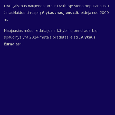
UAB „Alytaus naujienos“ yra ir Dzūkijoje vieno populiariausių
žiniasklaidos tinklapių
Alytausnaujienos.lt
leidėja nuo 2000
m.
Naujausias mūsų redakcijos ir kūrybinių bendradarbių
spaudinys yra 2024 metais pradėtas leisti
„Alytaus
žurnalas“.