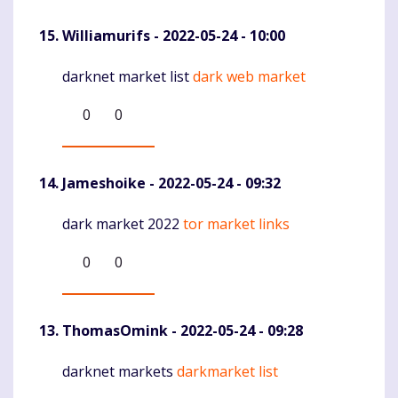
Williamurifs
- 2022-05-24 - 10:00
darknet market list
dark web market
Komentaras
0
0
Jameshoike
- 2022-05-24 - 09:32
dark market 2022
tor market links
Komentaras
0
0
ThomasOmink
- 2022-05-24 - 09:28
darknet markets
darkmarket list
Komentaras