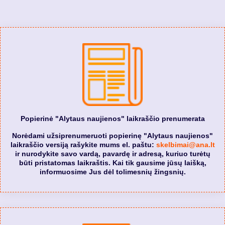
Popierinė "Alytaus naujienos" laikraščio prenumerata
Norėdami užsiprenumeruoti popierinę "Alytaus naujienos"
laikraščio versiją rašykite mums el. paštu:
skelbimai@ana.lt
ir nurodykite savo vardą, pavardę ir adresą, kuriuo turėtų
būti pristatomas laikraštis. Kai tik gausime jūsų laišką,
informuosime Jus dėl tolimesnių žingsnių.