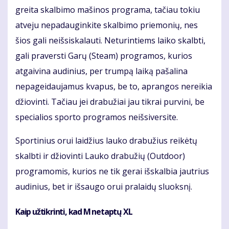
greita skalbimo mašinos programa, tačiau tokiu
atveju nepadauginkite skalbimo priemonių, nes
šios gali neišsiskalauti. Neturintiems laiko skalbti,
gali praversti Garų (Steam) programos, kurios
atgaivina audinius, per trumpą laiką pašalina
nepageidaujamus kvapus, be to, aprangos nereikia
džiovinti. Tačiau jei drabužiai jau tikrai purvini, be
specialios sporto programos neišsiversite.
Sportinius orui laidžius lauko drabužius reikėtų
skalbti ir džiovinti Lauko drabužių (Outdoor)
programomis, kurios ne tik gerai išskalbia jautrius
audinius, bet ir išsaugo orui pralaidų sluoksnį.
Kaip užtikrinti, kad M netaptų XL