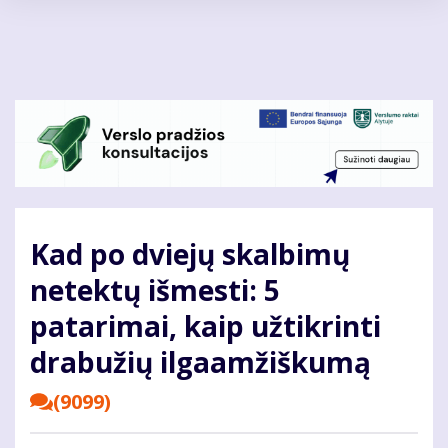
Pereiti
į
pagrindinį
turinį
Kad po dviejų skalbimų
netektų išmesti: 5
patarimai, kaip užtikrinti
drabužių ilgaamžiškumą
(9099)