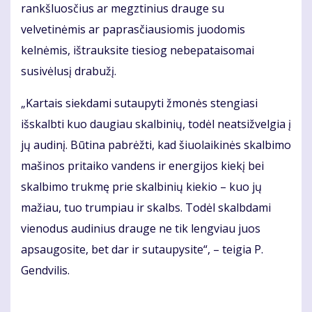
rankšluosčius ar megztinius drauge su
velvetinėmis ar paprasčiausiomis juodomis
kelnėmis, ištrauksite tiesiog nebepataisomai
susivėlusį drabužį.
„Kartais siekdami sutaupyti žmonės stengiasi
išskalbti kuo daugiau skalbinių, todėl neatsižvelgia į
jų audinį. Būtina pabrėžti, kad šiuolaikinės skalbimo
mašinos pritaiko vandens ir energijos kiekį bei
skalbimo trukmę prie skalbinių kiekio – kuo jų
mažiau, tuo trumpiau ir skalbs. Todėl skalbdami
vienodus audinius drauge ne tik lengviau juos
apsaugosite, bet dar ir sutaupysite“, – teigia P.
Gendvilis.