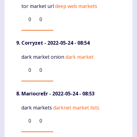
tor market url
deep web markets
Komentaras
0
0
Corryzet
- 2022-05-24 - 08:54
dark market onion
dark market
Komentaras
0
0
MariocreEr
- 2022-05-24 - 08:53
dark markets
darknet market lists
Komentaras
0
0