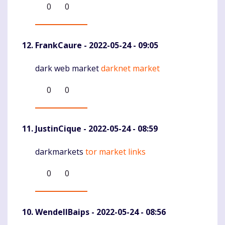
0
0
FrankCaure
- 2022-05-24 - 09:05
dark web market
darknet market
Komentaras
0
0
JustinCique
- 2022-05-24 - 08:59
darkmarkets
tor market links
Komentaras
0
0
WendellBaips
- 2022-05-24 - 08:56