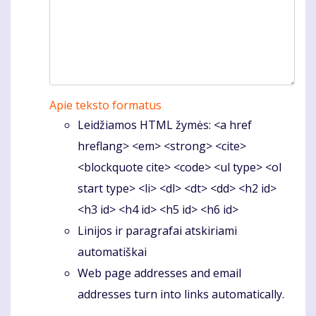
Apie teksto formatus
Leidžiamos HTML žymės: <a href
hreflang> <em> <strong> <cite>
<blockquote cite> <code> <ul type> <ol
start type> <li> <dl> <dt> <dd> <h2 id>
<h3 id> <h4 id> <h5 id> <h6 id>
Linijos ir paragrafai atskiriami
automatiškai
Web page addresses and email
addresses turn into links automatically.