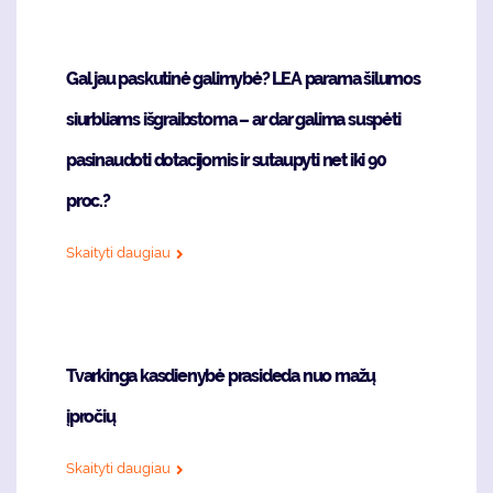
Gal jau paskutinė galimybė? LEA parama šilumos
siurbliams išgraibstoma – ar dar galima suspėti
pasinaudoti dotacijomis ir sutaupyti net iki 90
proc.?
Skaityti daugiau
Tvarkinga kasdienybė prasideda nuo mažų
įpročių
Skaityti daugiau