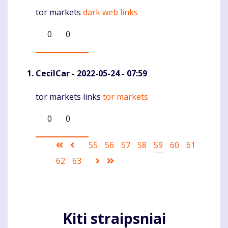
tor markets
dark web links
Komentaras
0
0
CecilCar
- 2022-05-24 - 07:59
tor markets links
tor markets
Komentaras
0
0
Pagination
First
Ankstesnis
Puslapis
55
Puslapis
56
Puslapis
57
Puslapis
58
Current
59
Puslapis
60
Puslapis
61
page
puslapis
page
Puslapis
62
Puslapis
63
Sekantis
Last
puslapis
page
Kiti straipsniai