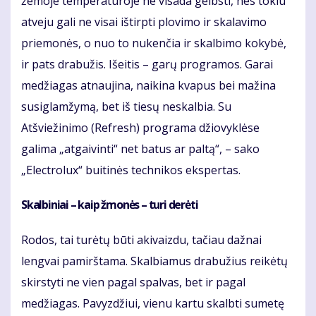
žemoje temperatūroje ne visada gelbsti, nes tokiu
atveju gali ne visai ištirpti plovimo ir skalavimo
priemonės, o nuo to nukenčia ir skalbimo kokybė,
ir pats drabužis. Išeitis – garų programos. Garai
medžiagas atnaujina, naikina kvapus bei mažina
susiglamžymą, bet iš tiesų neskalbia. Su
Atšviežinimo (Refresh) programa džiovyklėse
galima „atgaivinti“ net batus ar paltą“, – sako
„Electrolux“ buitinės technikos ekspertas.
Skalbiniai – kaip žmonės – turi derėti
Rodos, tai turėtų būti akivaizdu, tačiau dažnai
lengvai pamirštama. Skalbiamus drabužius reikėtų
skirstyti ne vien pagal spalvas, bet ir pagal
medžiagas. Pavyzdžiui, vienu kartu skalbti sumetę