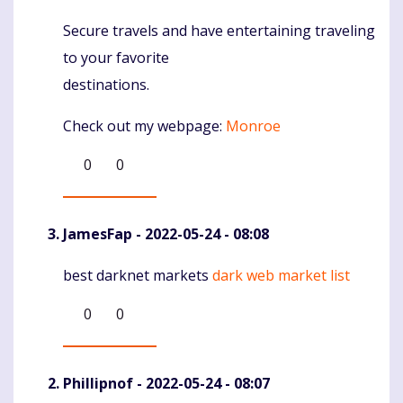
Secure travels and have entertaining traveling
Komentaras
to your favorite
destinations.
Check out my webpage:
Monroe
0
0
JamesFap
- 2022-05-24 - 08:08
best darknet markets
dark web market list
Komentaras
0
0
Phillipnof
- 2022-05-24 - 08:07