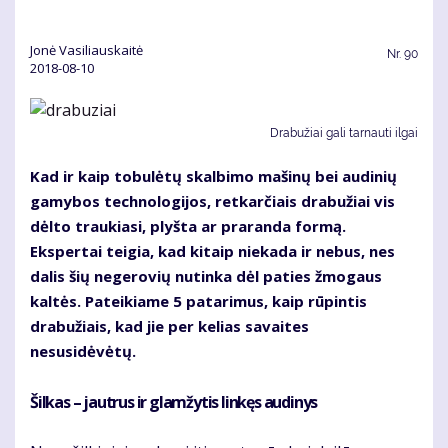
Jonė Vasiliauskaitė
Nr.
90
2018-08-10
Drabužiai gali tarnauti ilgai
Kad ir kaip tobulėtų skalbimo mašinų bei audinių
gamybos technologijos, retkarčiais drabužiai vis
dėlto traukiasi, plyšta ar praranda formą.
Ekspertai teigia, kad kitaip niekada ir nebus, nes
dalis šių negerovių nutinka dėl paties žmogaus
kaltės. Pateikiame 5 patarimus, kaip rūpintis
drabužiais, kad jie per kelias savaites
nesusidėvėtų.
Šilkas – jautrus ir glamžytis linkęs audinys