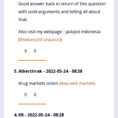
Good answer back in return of this question
Komentaras
with solid arguments and telling all about
that.
Also visit my webpage :: jackpot indonesia
(
Www.escinf.una.ac.cr
)
0
0
AlbertIrrak
- 2022-05-24 - 08:38
drug markets onion
deep web markets
Komentaras
0
0
KR
- 2022-05-24 - 08:28