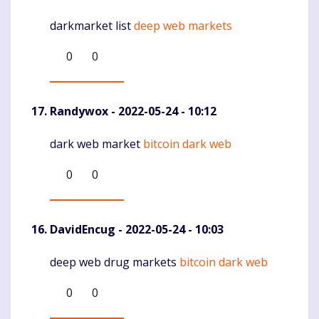
darkmarket list
deep web markets
Komentaras
0
0
Randywox
- 2022-05-24 - 10:12
dark web market
bitcoin dark web
Komentaras
0
0
DavidEncug
- 2022-05-24 - 10:03
deep web drug markets
bitcoin dark web
Komentaras
0
0