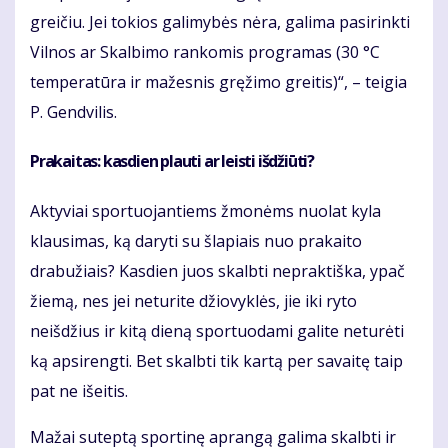
greičiu. Jei tokios galimybės nėra, galima pasirinkti
Vilnos ar Skalbimo rankomis programas (30 °C
temperatūra ir mažesnis gręžimo greitis)“, – teigia
P. Gendvilis.
Prakaitas: kasdien plauti ar leisti išdžiūti?
Aktyviai sportuojantiems žmonėms nuolat kyla
klausimas, ką daryti su šlapiais nuo prakaito
drabužiais? Kasdien juos skalbti nepraktiška, ypač
žiemą, nes jei neturite džiovyklės, jie iki ryto
neišdžius ir kitą dieną sportuodami galite neturėti
ką apsirengti. Bet skalbti tik kartą per savaitę taip
pat ne išeitis.
Mažai suteptą sportinę aprangą galima skalbti ir