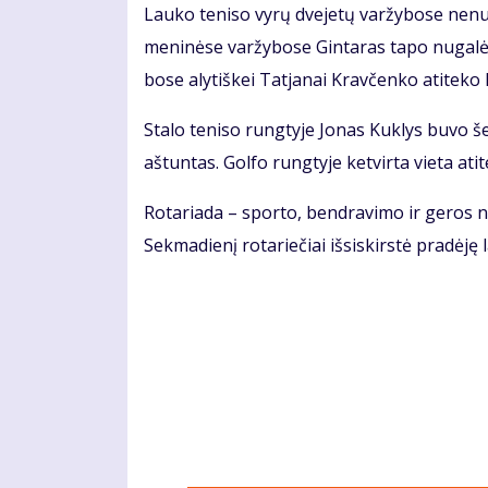
Lau­ko te­ni­so vy­rų dve­je­tų var­žy­bo­se ne­nu
me­ni­nė­se var­žy­bo­se Gin­ta­ras ta­po nu­ga­lė­
bo­se aly­tiš­kei Tat­ja­nai Krav­čen­ko ati­te­ko k
Sta­lo te­ni­so rung­ty­je Jo­nas Kuk­lys bu­vo š
aš­tun­tas. Gol­fo rung­ty­je ket­vir­ta vie­ta ati­t
Ro­ta­ria­da – spor­to, ben­dra­vi­mo ir ge­ros 
Sek­ma­die­nį ro­ta­rie­čiai iš­si­skirs­tė pra­dė­j