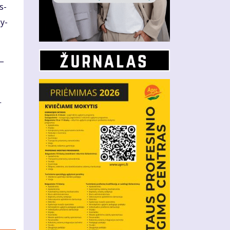
as­
žy­
 –
.