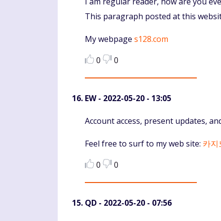
Komentaras
I am regular reader, how are you ev
This paragraph posted at this website
My webpage
s128.com
0
0
EW
- 2022-05-20 - 13:05
Komentaras
Account access, present updates, and
Feel free to surf to my web site:
카지
0
0
QD
- 2022-05-20 - 07:56