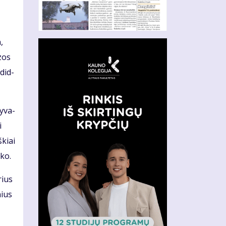
,
­zos
 did­
y­va­
i
­kiai
­ko.
rius
nius