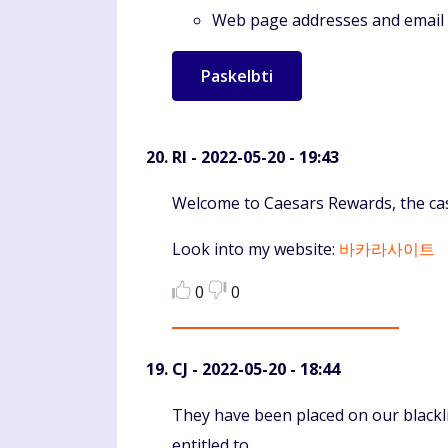
Web page addresses and email a
RI
- 2022-05-20 - 19:43
Komentaras
Welcome to Caesars Rewards, the cas
Look into my website:
바카라사이트
0
0
CJ
- 2022-05-20 - 18:44
Komentaras
They have been placed on our blackli
entitled to.