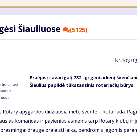
­gė­si Šiau­liuo­se
(5125)
Nr.
103 (1
Pra­ėju­sį sa­vait­ga­lį 782-ąjį gim­ta­die­nį šven­čian
Šiau­lius pa­pil­dė tūks­tan­ti­nis ro­ta­rie­čių bū­rys.
 (iš kairės)
 Marius
 nuotr.
­vos Ro­ta­ry apy­gar­dos di­džiau­sia me­tų šven­tė – Ro­ta­ria­da. Pa­g
jė­giau­sias ko­man­das ir pa­vie­nius as­me­nis tarp Ro­ta­ry klu­bų ir j
r pra­smin­gai drau­ge pra­leis­ti lai­ką, ben­dro­mis jė­go­mis pa­rem