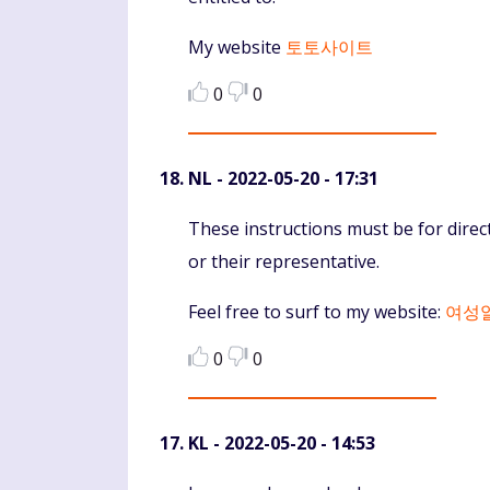
My website
토토사이트
0
0
NL
- 2022-05-20 - 17:31
Komentaras
These instructions must be for directl
or their representative.
Feel free to surf to my website:
여성
0
0
KL
- 2022-05-20 - 14:53