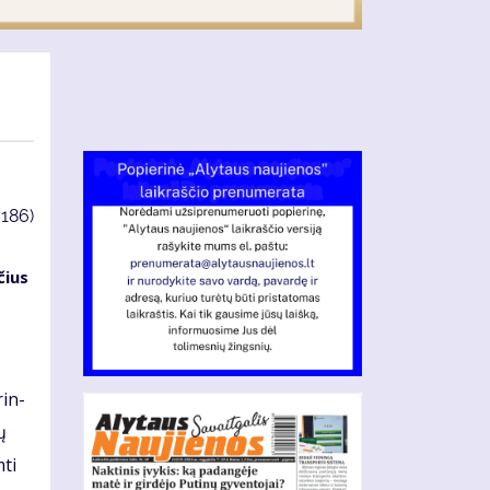
3186)
­čius
rin­
ų
­ti