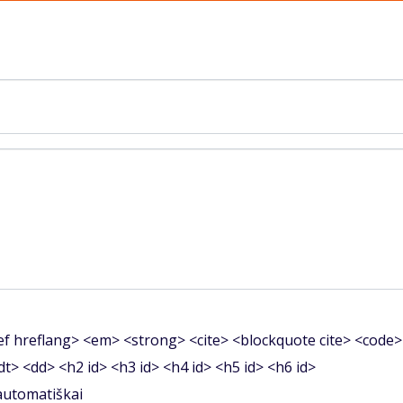
f hreflang> <em> <strong> <cite> <blockquote cite> <code>
<dt> <dd> <h2 id> <h3 id> <h4 id> <h5 id> <h6 id>
 automatiškai