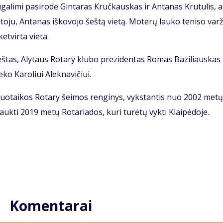
­ga­li­mi pa­si­ro­dė Gin­ta­ras Kruč­kaus­kas ir An­ta­nas Kru­tu­lis, 
to­ju, An­ta­nas iš­ko­vo­jo šeš­tą vie­tą. Mo­te­rų lau­ko te­ni­so var­
et­vir­ta vie­ta.
eš­tas, Aly­taus Ro­ta­ry klu­bo pre­zi­den­tas Ro­mas Ba­zi­liaus­kas
e­ko Ka­ro­liui Alek­na­vi­čiui.
nuo­tai­kos Ro­ta­ry šei­mos ren­gi­nys, vyks­tan­tis nuo 2002 me­tų
ę lauk­ti 2019 me­tų Ro­ta­ria­dos, ku­ri tu­rė­tų vyk­ti Klai­pė­do­je.
Komentarai