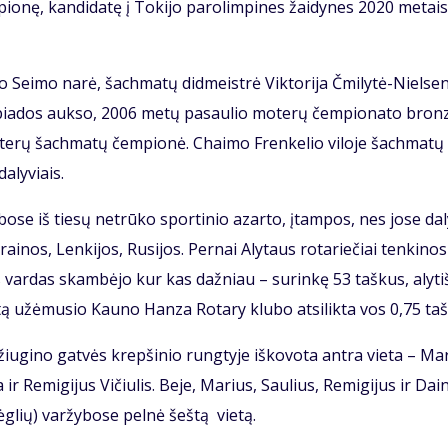
pio­nę, kan­di­da­tę į To­ki­jo pa­ro­lim­pi­nes žai­dy­nes 2020 me­tais
y­ko Sei­mo na­rė, šach­ma­tų did­meist­rė Vik­to­ri­ja Čmi­ly­tė-Niel­sen
pia­dos auk­so, 2006 me­tų pa­sau­lio mo­te­rų čem­pio­na­to bron
te­rų šach­ma­tų čem­pio­nė. Chai­mo Fren­ke­lio vi­lo­je šach­ma­tų
a­ly­viais.
y­bo­se iš tie­sų ne­trū­ko spor­ti­nio azar­to, įtam­pos, nes jo­se da­l
ai­nos, Len­ki­jos, Ru­si­jos. Per­nai Aly­taus ro­ta­rie­čiai ten­ki­no­s
aus var­das skam­bė­jo kur kas daž­niau – su­rin­kę 53 taš­kus, aly­tiš
ą už­ėmu­sio Kau­no Han­za Ro­ta­ry klu­bo at­si­lik­ta vos 0,75 taš
iu­gi­no gat­vės krep­ši­nio rung­ty­je iš­ko­vo­ta an­tra vie­ta – Ma­
 ir Re­mi­gi­jus Vi­čiu­lis. Be­je, Ma­rius, Sau­lius, Re­mi­gi­jus ir Dai­
ėg­lių) var­žy­bo­se pel­nė šeš­tą vie­tą.