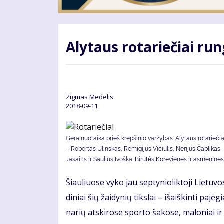
Aly­taus ro­ta­rie­čiai run
Zig­mas Me­de­lis
2018-09-11
Gera nuotaika prieš krepšinio varžybas: Alytaus rotariečiai
– Robertas Ulinskas, Remigijus Vičiulis, Nerijus Čaplikas,
Jasaitis ir Saulius Ivoška. Bi­ru­tės Ko­re­vie­nės ir as­me­ni­nės
Šiau­liuo­se vy­ko jau sep­ty­nio­lik­to­ji Lie­tu
di­niai šių žai­dy­nių tiks­lai – iš­aiš­kin­ti pa­
na­rių at­ski­ro­se spor­to ša­ko­se, ma­lo­niai i