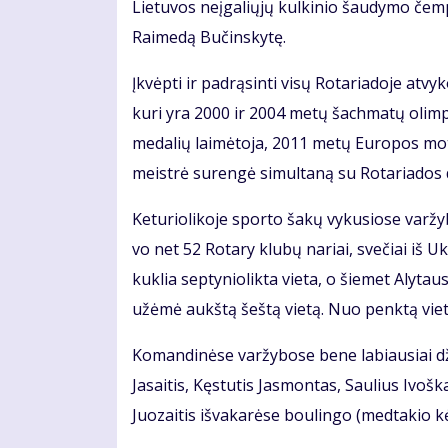
Lie­tu­vos ne­įga­lių­jų kul­ki­nio šau­dy­mo čem­
Rai­me­dą Bu­čins­ky­tę.
Įkvėp­ti ir pa­drą­sin­ti vi­sų Ro­ta­ria­do­je at­v
ku­ri yra 2000 ir 2004 me­tų šach­ma­tų olim­
me­da­lių lai­mė­to­ja, 2011 me­tų Eu­ro­pos mo­
meist­rė su­ren­gė si­mul­ta­ną su Ro­ta­ria­dos d
Ke­tu­rio­li­ko­je spor­to ša­kų vy­ku­sio­se var­ž
vo net 52 Ro­ta­ry klu­bų na­riai, sve­čiai iš Uk­r
kuk­lia sep­ty­nio­lik­ta vie­ta, o šie­met Aly­t
už­ėmė aukš­tą šeš­tą vie­tą. Nuo penk­tą vie­t
Ko­man­di­nė­se var­žy­bo­se be­ne la­biau­siai dž
Ja­sai­tis, Kęs­tu­tis Jas­mon­tas, Sau­lius Ivoš­ka
Juo­zai­tis iš­va­ka­rė­se bou­lin­go (med­ta­kio k