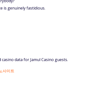
erybody?
 is genuinely fastidious.
 casino data for Jamul Casino guests.
노사이트