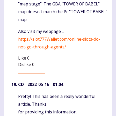
"map stage". The GBA "TOWER OF BABEL"
map doesn't match the Pc "TOWER OF BABEL"
map.
Also visit my webpage ...
https://slot777Wallet.com/online-slots-do-
not-go-through-agents/
Like
0
Dislike
0
CD
- 2022-05-16 - 01:04
Pretty! This has been a really wonderful
Komentaras
article. Thanks
for providing this information.