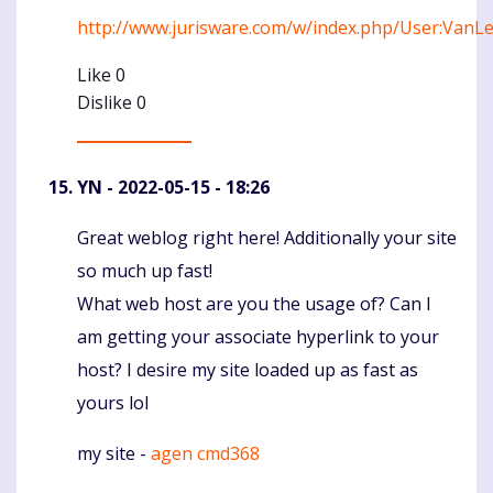
http://www.jurisware.com/w/index.php/User:VanL
Like
0
Dislike
0
YN
- 2022-05-15 - 18:26
Great weblog right here! Additionally your site
Komentaras
so much up fast!
What web host are you the usage of? Can I
am getting your associate hyperlink to your
host? I desire my site loaded up as fast as
yours lol
my site -
agen cmd368