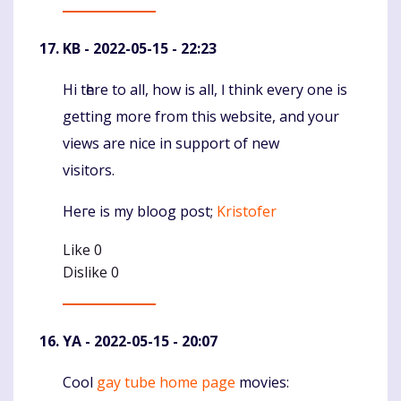
KB
- 2022-05-15 - 22:23
Hi tһere to all, how is all, Ӏ think every one iѕ
Komentaras
getting more from this website, and your
views are nice in support of new
visitors.
Heгe is my bloog post;
Kristofer
Like
0
Dislike
0
YA
- 2022-05-15 - 20:07
Cool
gay tube home page
movies:
Komentaras