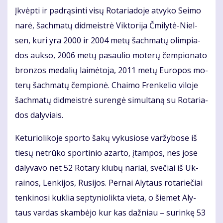
Įkvėp­ti ir pa­drą­sin­ti vi­sų Ro­ta­ria­do­je at­vy­ko Sei­mo
na­rė, šach­ma­tų did­meist­rė Vik­to­ri­ja Čmi­ly­tė-Niel­
sen, ku­ri yra 2000 ir 2004 me­tų šach­ma­tų olim­pia­
dos auk­so, 2006 me­tų pa­sau­lio mo­te­rų čem­pio­na­to
bron­zos me­da­lių lai­mė­to­ja, 2011 me­tų Eu­ro­pos mo­
te­rų šach­ma­tų čem­pio­nė. Chai­mo Fren­ke­lio vi­lo­je
šach­ma­tų did­meist­rė su­ren­gė si­mul­ta­ną su Ro­ta­ria­
dos da­ly­viais.
Ke­tu­rio­li­ko­je spor­to ša­kų vy­ku­sio­se var­žy­bo­se iš
tie­sų ne­trū­ko spor­ti­nio azar­to, įtam­pos, nes jo­se
da­ly­va­vo net 52 Ro­ta­ry klu­bų na­riai, sve­čiai iš Uk­
rai­nos, Len­ki­jos, Ru­si­jos. Per­nai Aly­taus ro­ta­rie­čiai
ten­ki­no­si kuk­lia sep­ty­nio­lik­ta vie­ta, o šie­met Aly­
taus var­das skam­bė­jo kur kas daž­niau – su­rin­kę 53