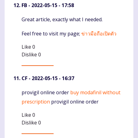
FB
- 2022-05-15 - 17:58
Great article, exactly what I needed.
Komentaras
Feel free to visit my page;
ข่าวมือถือเปิดตัว
Like
0
Dislike
0
CF
- 2022-05-15 - 16:37
provigil online order
buy modafinil without
Komentaras
prescription
provigil online order
Like
0
Dislike
0