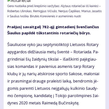
Gera nuotaika prieš krepšinio varžybas: Alytaus rotariečiai (iš kairės) –
Robertas Ulinskas, Remigijus Vičiulis, Nerijus Čaplikas, Marius Jasaitis
ir Saulius Ivoška. Bi­ru­tės Ko­re­vie­nės ir as­me­ni­nės nuotr.
Pra­ėju­sį sa­vait­ga­lį 782-ąjį gim­ta­die­nį šven­čian­čius
Šiau­lius pa­pil­dė tūks­tan­ti­nis ro­ta­rie­čių bū­rys.
Šiau­liuo­se vy­ko jau sep­ty­nio­lik­to­ji Lie­tu­vos Ro­ta­ry
apy­gar­dos di­džiau­sia me­tų šven­tė – Ro­ta­ria­da. Pa­
grin­di­niai šių žai­dy­nių tiks­lai – iš­aiš­kin­ti pa­jė­giau­
sias ko­man­das ir pa­vie­nius as­me­nis tarp Ro­ta­ry
klu­bų ir jų na­rių at­ski­ro­se spor­to ša­ko­se, ma­lo­niai
ir pra­smin­gai drau­ge pra­leis­ti lai­ką, ben­dro­mis jė­
go­mis pa­rem­ti Lie­tu­vos ne­įga­lių­jų kul­ki­nio šau­dy­
mo čem­pio­nę, kan­di­da­tę į To­ki­jo pa­ro­lim­pi­nes žai­
dy­nes 2020 me­tais Rai­me­dą Bu­čins­ky­tę.