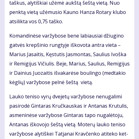
taš­kus, aly­tiš­kiai už­ėmė aukš­tą šeš­tą vie­tą. Nuo
penk­tą vie­tą už­ėmu­sio Kau­no Han­za Ro­ta­ry klu­bo
at­si­lik­ta vos 0,75 taš­ko.
Ko­man­di­nė­se var­žy­bo­se be­ne la­biau­siai džiu­gi­no
gat­vės krep­ši­nio rung­ty­je iš­ko­vo­ta an­tra vie­ta –
Ma­rius Ja­sai­tis, Kęs­tu­tis Jas­mon­tas, Sau­lius Ivoš­ka
ir Re­mi­gi­jus Vi­čiu­lis. Be­je, Ma­rius, Sau­lius, Re­mi­gi­jus
ir Dai­nius Juo­zai­tis iš­va­ka­rė­se bou­lin­go (med­ta­kio
kėg­lių) var­žy­bo­se pel­nė šeš­tą vie­tą.
Lau­ko te­ni­so vy­rų dve­je­tų var­žy­bo­se ne­nu­ga­li­mi
pa­si­ro­dė Gin­ta­ras Kruč­kaus­kas ir An­ta­nas Kru­tu­lis,
as­me­ni­nė­se var­žy­bo­se Gin­ta­ras ta­po nu­ga­lė­to­ju,
An­ta­nas iš­ko­vo­jo šeš­tą vie­tą. Mo­te­rų lau­ko te­ni­so
var­žy­bo­se aly­tiš­kei Tat­ja­nai Krav­čen­ko ati­te­ko ket­