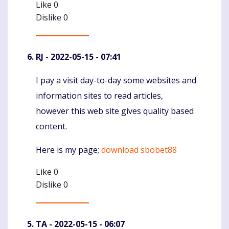
Like
0
Dislike
0
RJ
- 2022-05-15 - 07:41
I pay a visit day-to-day some websites and
Komentaras
information sites to read articles,
however this web site gives quality based
content.
Here is my page;
download sbobet88
Like
0
Dislike
0
TA
- 2022-05-15 - 06:07