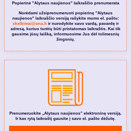
Popierinė "Alytaus naujienos" laikraščio prenumerata
Norėdami užsiprenumeruoti popierinę "Alytaus
naujienos" laikraščio versiją rašykite mums el. paštu:
skelbimai@ana.lt
ir nurodykite savo vardą, pavardę ir
adresą, kuriuo turėtų būti pristatomas laikraštis. Kai tik
gausime jūsų laišką, informuosime Jus dėl tolimesnių
žingsnių.
Prenumeruokite „Alytaus naujienos” elektroninę versiją.
Ir kas rytą laikraštį gausite į savo el. pašto dėžutę.