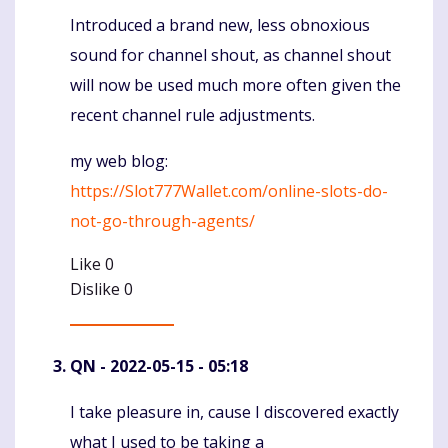
Introduced a brand new, less obnoxious
sound for channel shout, as channel shout
will now be used much more often given the
recent channel rule adjustments.
my web blog:
https://Slot777Wallet.com/online-slots-do-
not-go-through-agents/
Like
0
Dislike
0
QN
- 2022-05-15 - 05:18
I take pleasure in, cause I discovered exactly
Komentaras
what I used to be taking a