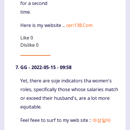
for a second
time.
Here is my website ...
ceri138.Com
Like
0
Dislike
0
GG
- 2022-05-15 - 09:58
Yet, there are soje indicators tha women's
Komentaras
roles, specifically those whose salaries match
or exceed their husband's, are a lot more
equitable.
Feel feee to surf to my web site ::
여성알바