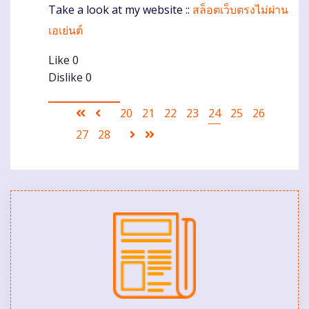
Take a look at my website ::
สล็อตเว็บตรงไม่ผ่าน
เอเย่นต์
Like
0
Dislike
0
Pagination
First
Ankstesnis
Puslapis
20
Puslapis
21
Puslapis
22
Puslapis
23
Current
24
Puslapis
25
Puslapis
26
page
puslapis
page
Puslapis
27
Puslapis
28
Sekantis
Last
puslapis
page