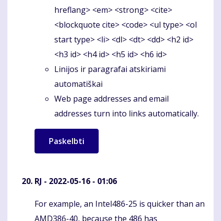
hreflang> <em> <strong> <cite>
<blockquote cite> <code> <ul type> <ol
start type> <li> <dl> <dt> <dd> <h2 id>
<h3 id> <h4 id> <h5 id> <h6 id>
Linijos ir paragrafai atskiriami
automatiškai
Web page addresses and email
addresses turn into links automatically.
RJ
- 2022-05-16 - 01:06
For example, an Intel486-25 is quicker than an
Komentaras
AMD386-40, because the 486 has