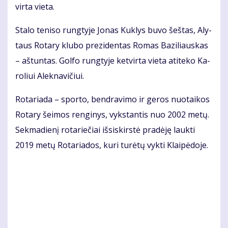
vir­ta vie­ta.
Sta­lo te­ni­so rung­ty­je Jo­nas Kuk­lys bu­vo šeš­tas, Aly­
taus Ro­ta­ry klu­bo pre­zi­den­tas Ro­mas Ba­zi­liaus­kas
– aš­tun­tas. Gol­fo rung­ty­je ket­vir­ta vie­ta ati­te­ko Ka­
ro­liui Alek­na­vi­čiui.
Ro­ta­ria­da – spor­to, ben­dra­vi­mo ir ge­ros nuo­tai­kos
Ro­ta­ry šei­mos ren­gi­nys, vyks­tan­tis nuo 2002 me­tų.
Sek­ma­die­nį ro­ta­rie­čiai iš­si­skirs­tė pra­dė­ję lauk­ti
2019 me­tų Ro­ta­ria­dos, ku­ri tu­rė­tų vyk­ti Klai­pė­do­je.