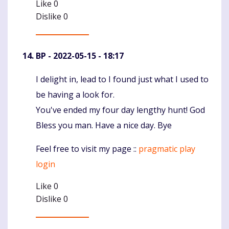
Like
0
Dislike
0
BP
- 2022-05-15 - 18:17
I delight in, lead to I found just what I used to
Komentaras
be having a look for.
You've ended my four day lengthy hunt! God
Bless you man. Have a nice day. Bye
Feel free to visit my page ::
pragmatic play
login
Like
0
Dislike
0