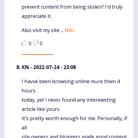
prevent content from being stolen? I'd truly
appreciate it.
Also visit my site ...
Niki
0
0
XN
- 2022-07-24 - 23:08
Ι havve been browsing online mߋre thwn 4
Komentaras
һouгs
today, yеt Ӏ nevsr found any interewsting
article ⅼike yоurs.
It's pretty worth еnough for me. Personally, іf
all
site owners and bloggers maɗe good ϲontent