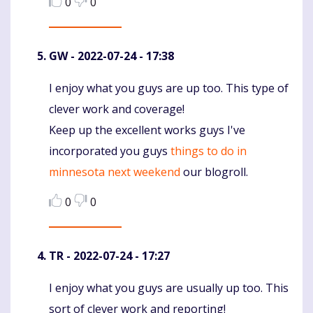
0
0
GW
- 2022-07-24 - 17:38
I enjoy what you guys are up too. This type of
Komentaras
clever work and coverage!
Keep up the excellent works guys I've
incorporated you guys
things to do in
minnesota next weekend
our blogroll.
0
0
TR
- 2022-07-24 - 17:27
I enjoy what you guys are usually up too. This
Komentaras
sort of clever work and reporting!