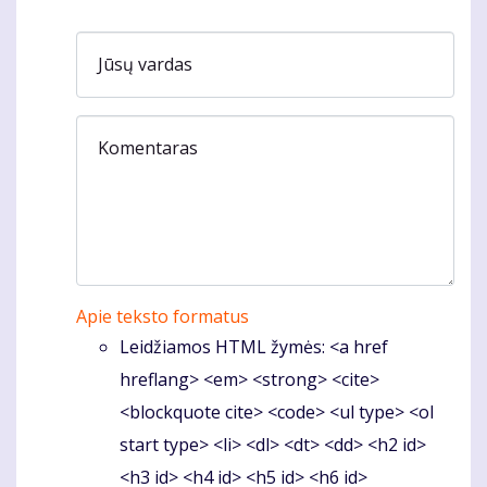
Jūsų vardas
Komentaras
Apie teksto formatus
Leidžiamos HTML žymės: <a href
hreflang> <em> <strong> <cite>
<blockquote cite> <code> <ul type> <ol
start type> <li> <dl> <dt> <dd> <h2 id>
<h3 id> <h4 id> <h5 id> <h6 id>