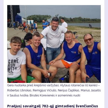
Gera nuotaika prieš krepšinio varžybas: Alytaus rotariečiai (iš kairės) –
Robertas Ulinskas, Remigijus Vičiulis, Nerijus Čaplikas, Marius Jasaitis
ir Saulius Ivoška. Bi­ru­tės Ko­re­vie­nės ir as­me­ni­nės nuotr.
Pra­ėju­sį sa­vait­ga­lį 782-ąjį gim­ta­die­nį šven­čian­čius