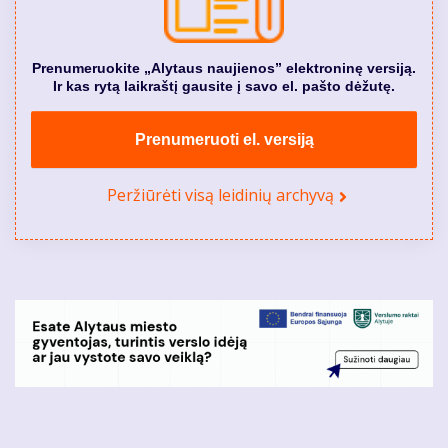
Prenumeruokite „Alytaus naujienos” elektroninę versiją.
Ir kas rytą laikraštį gausite į savo el. pašto dėžutę.
Prenumeruoti el. versiją
Peržiūrėti visą leidinių archyvą