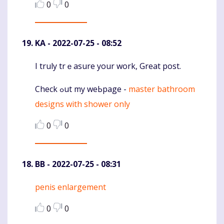
0
0
KA
- 2022-07-25 - 08:52
I truly trｅasure your work, Grеat post.
Komentaras
Check ߋut my weЬpage -
master bathroom
designs with shower only
0
0
BB
- 2022-07-25 - 08:31
penis enlargement
Komentaras
0
0