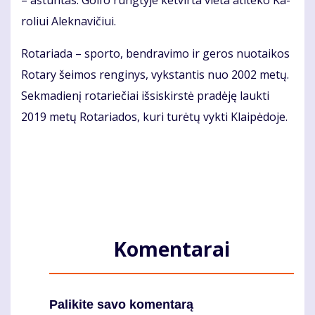
– aš­tun­tas. Gol­fo rung­ty­je ket­vir­ta vie­ta ati­te­ko Ka­
ro­liui Alek­na­vi­čiui.
Ro­ta­ria­da – spor­to, ben­dra­vi­mo ir ge­ros nuo­tai­kos
Ro­ta­ry šei­mos ren­gi­nys, vyks­tan­tis nuo 2002 me­tų.
Sek­ma­die­nį ro­ta­rie­čiai iš­si­skirs­tė pra­dė­ję lauk­ti
2019 me­tų Ro­ta­ria­dos, ku­ri tu­rė­tų vyk­ti Klai­pė­do­je.
Komentarai
Palikite savo komentarą