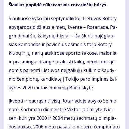
Šiau­lius pa­pil­dė tūks­tan­ti­nis ro­ta­rie­čių bū­rys.
Šiau­liuo­se vy­ko jau sep­ty­nio­lik­to­ji Lie­tu­vos Ro­ta­ry
apy­gar­dos di­džiau­sia me­tų šven­tė – Ro­ta­ria­da. Pa­
grin­di­niai šių žai­dy­nių tiks­lai – iš­aiš­kin­ti pa­jė­giau­
sias ko­man­das ir pa­vie­nius as­me­nis tarp Ro­ta­ry
klu­bų ir jų na­rių at­ski­ro­se spor­to ša­ko­se, ma­lo­niai
ir pra­smin­gai drau­ge pra­leis­ti lai­ką, ben­dro­mis jė­
go­mis pa­rem­ti Lie­tu­vos ne­įga­lių­jų kul­ki­nio šau­dy­
mo čem­pio­nę, kan­di­da­tę į To­ki­jo pa­ro­lim­pi­nes žai­
dy­nes 2020 me­tais Rai­me­dą Bu­čins­ky­tę.
Įkvėp­ti ir pa­drą­sin­ti vi­sų Ro­ta­ria­do­je at­vy­ko Sei­mo
na­rė, šach­ma­tų did­meist­rė Vik­to­ri­ja Čmi­ly­tė-Niel­
sen, ku­ri yra 2000 ir 2004 me­tų šach­ma­tų olim­pia­
dos auk­so, 2006 me­tų pa­sau­lio mo­te­rų čem­pio­na­to