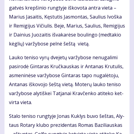
gat­vės krep­ši­nio rung­ty­je iš­ko­vo­ta an­tra vie­ta –
Ma­rius Ja­sai­tis, Kęs­tu­tis Jas­mon­tas, Sau­lius Ivoš­ka
ir Re­mi­gi­jus Vi­čiu­lis. Be­je, Ma­rius, Sau­lius, Re­mi­gi­jus
ir Dai­nius Juo­zai­tis iš­va­ka­rė­se bou­lin­go (med­ta­kio
kėg­lių) var­žy­bo­se pel­nė šeš­tą vie­tą.
Lau­ko te­ni­so vy­rų dve­je­tų var­žy­bo­se ne­nu­ga­li­mi
pa­si­ro­dė Gin­ta­ras Kruč­kaus­kas ir An­ta­nas Kru­tu­lis,
as­me­ni­nė­se var­žy­bo­se Gin­ta­ras ta­po nu­ga­lė­to­ju,
An­ta­nas iš­ko­vo­jo šeš­tą vie­tą. Mo­te­rų lau­ko te­ni­so
var­žy­bo­se aly­tiš­kei Tat­ja­nai Krav­čen­ko ati­te­ko ket­
vir­ta vie­ta.
Sta­lo te­ni­so rung­ty­je Jo­nas Kuk­lys bu­vo šeš­tas, Aly­
taus Ro­ta­ry klu­bo pre­zi­den­tas Ro­mas Ba­zi­liaus­kas