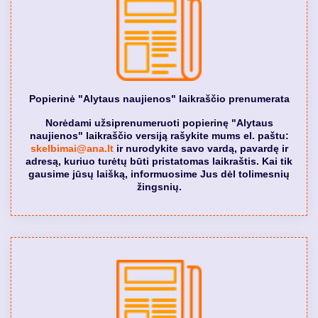
Popierinė "Alytaus naujienos" laikraščio prenumerata
Norėdami užsiprenumeruoti popierinę "Alytaus
naujienos" laikraščio versiją rašykite mums el. paštu:
skelbimai@ana.lt
ir nurodykite savo vardą, pavardę ir
adresą, kuriuo turėtų būti pristatomas laikraštis. Kai tik
gausime jūsų laišką, informuosime Jus dėl tolimesnių
žingsnių.