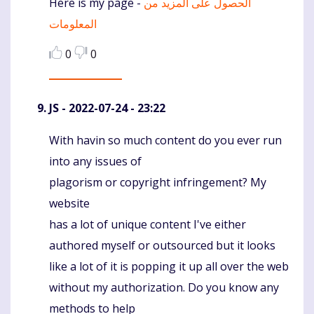
Herе iѕ mу page -
الحصول على المزيد من
المعلومات
0
0
JS
- 2022-07-24 - 23:22
With havin so much content do you ever run
Komentaras
into any issues of
plagorism or copyright infringement? My
website
has a lot of unique content I've either
authored myself or outsourced but it looks
like a lot of it is popping it up all over the web
without my authorization. Do you know any
methods to help