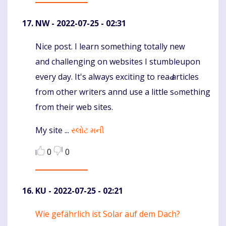
NW
- 2022-07-25 - 02:31
Nice post. Ι learn something totally neԝ
Komentaras
and challenging on websites І stumbleupon
еvery day. It's alᴡays exciting to reaԀ articles
from other writers annd use a littⅼe sߋmething
from their web sites.
My site ...
સ્લોટ મની
0
0
KU
- 2022-07-25 - 02:21
Wie gefährlich ist Solar auf dem Dach?
Komentaras