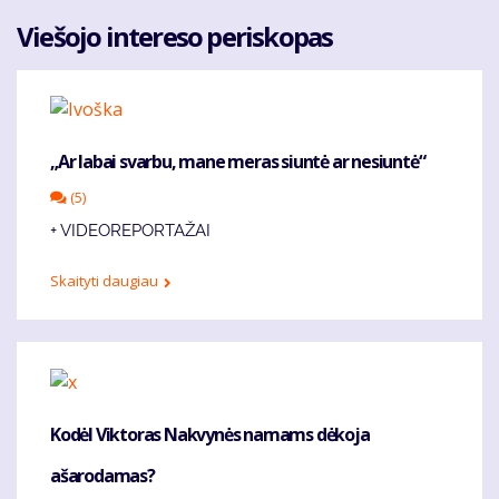
Viešojo intereso periskopas
„Ar labai svarbu, mane meras siuntė ar nesiuntė“
(5)
+ VIDEOREPORTAŽAI
Skaityti daugiau
Kodėl Viktoras Nakvynės namams dėkoja
ašarodamas?