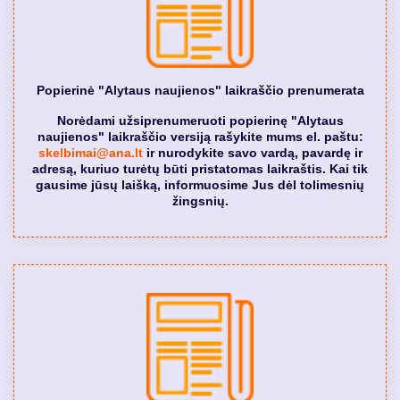
Popierinė "Alytaus naujienos" laikraščio prenumerata
Norėdami užsiprenumeruoti popierinę "Alytaus
naujienos" laikraščio versiją rašykite mums el. paštu:
skelbimai@ana.lt
ir nurodykite savo vardą, pavardę ir
adresą, kuriuo turėtų būti pristatomas laikraštis. Kai tik
gausime jūsų laišką, informuosime Jus dėl tolimesnių
žingsnių.