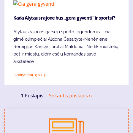
Kada Alytaus rajone bus „gera gyventi“ ir sportui?
Alytaus rajonas garsėja sporto legendomis – čia
gimė olimpiečiai Aldona Česaitytė-Nenėnienė,
Remigijus Kančys, broliai Maldoniai. Ne tik miestelių,
bet ir miestų, didmiesčių komandas savo
aikštelėse...
Skaityti daugiau
Pagination
1 Puslapis
Sekantis puslapis
››