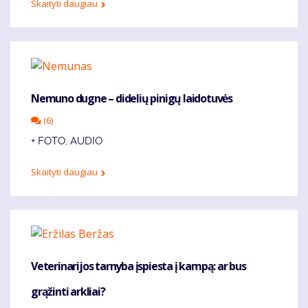
Skaityti daugiau
Nemuno dugne – didelių pinigų laidotuvės
(6)
+ FOTO, AUDIO
Skaityti daugiau
Veterinarijos tarnyba įspiesta į kampą: ar bus
grąžinti arkliai?