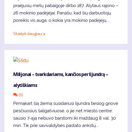
praėjusių metų pabaigoje dirbo 187, Alytaus rajono –
26 mokinio padėjėjai. Panašu, kad šių darbuotojų
poreikis vis auga, o kokia yra mokinio padėjėjų...
Skaityti daugiau
Milijonai – tvarkdariams, kančios per lijundrą –
alytiškiams
(5)
Pirmąkart šią žiemą susidariusi lijundra tiesiog griovė
pėsčiuosius šaligatviuose, o jie net miesto centre
sausio 7-ąją nebuvo barstomi iki maždaug 8 val. 30
min. Tik prie savivaldybės pastato ankstų...