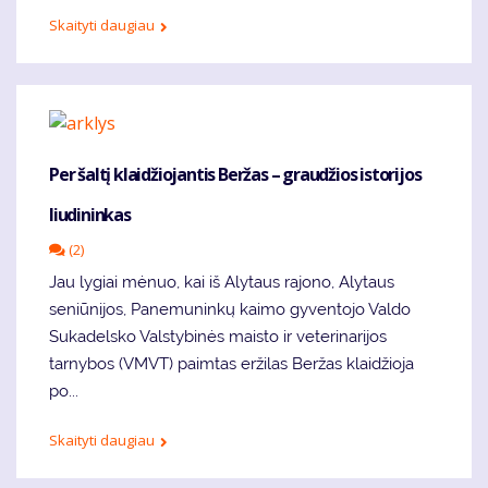
Skaityti daugiau
Per šaltį klaidžiojantis Beržas – graudžios istorijos
liudininkas
(2)
Jau lygiai mėnuo, kai iš Alytaus rajono, Alytaus
seniūnijos, Panemuninkų kaimo gyventojo Valdo
Sukadelsko Valstybinės maisto ir veterinarijos
tarnybos (VMVT) paimtas eržilas Beržas klaidžioja
po...
Skaityti daugiau