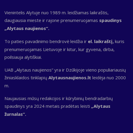
Vienintelis Alytuje nuo 1989 m. leidžiamas laikraštis,
daugiausia mieste ir rajone prenumeruojamas
spaudinys
„Alytaus naujienos“.
To paties pavadinimo bendrovė leidžia ir
el. laikraštį,
kuris
prenumeruojamas Lietuvoje ir kitur, kur gyvena, dirba,
poilsiauja alytiškiai.
UAB „Alytaus naujienos“ yra ir Dzūkijoje vieno populiariausių
žiniasklaidos tinklapių
Alytausnaujienos.lt
leidėja nuo 2000
m.
Naujausias mūsų redakcijos ir kūrybinių bendradarbių
spaudinys yra 2024 metais pradėtas leisti
„Alytaus
žurnalas“.