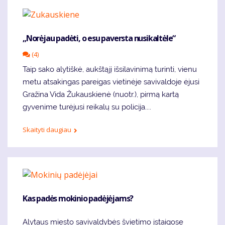
„Norėjau padėti, o esu paversta nusikaltėle“
(4)
Taip sako alytiškė, aukštąjį išsilavinimą turinti, vienu
metu atsakingas pareigas vietinėje savivaldoje ėjusi
Gražina Vida Žukauskienė (nuotr.), pirmą kartą
gyvenime turėjusi reikalų su policija....
Skaityti daugiau
Kas padės mokinio padėjėjams?
Alytaus miesto savivaldybės švietimo įstaigose