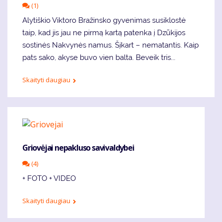
(1)
Alytiškio Viktoro Bražinsko gyvenimas susiklostė
taip, kad jis jau ne pirmą kartą patenka į Dzūkijos
sostinės Nakvynės namus. Šįkart – nematantis. Kaip
pats sako, akyse buvo vien balta. Beveik tris...
Skaityti daugiau
Griovėjai nepakluso savivaldybei
(4)
+ FOTO + VIDEO
Skaityti daugiau