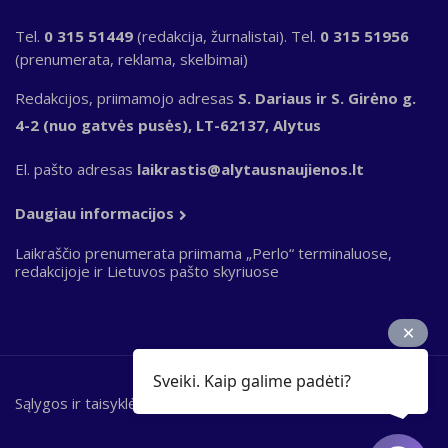
Tel.
0 315 51449
(redakcija, žurnalistai). Tel.
0 315 51956
(prenumerata, reklama, skelbimai)
Redakcijos, priimamojo adresas
S. Dariaus ir S. Girėno g.
4-2 (nuo gatvės pusės), LT-62137, Alytus
El. pašto adresas
laikrastis@alytausnaujienos.lt
Daugiau informacijos
Laikraščio prenumerata priimama „Perlo“ terminaluose,
redakcijoje ir Lietuvos pašto skyriuose
Sveiki. Kaip galime padėti?
Sąlygos ir taisyklės
Bottom
footer