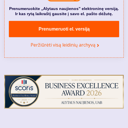
Prenumeruokite „Alytaus naujienos” elektroninę versiją.
Ir kas rytą laikraštį gausite į savo el. pašto dėžutę.
Prenumeruoti el. versiją
Peržiūrėti visą leidinių archyvą