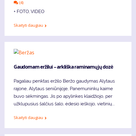
(4)
+ FOTO, VIDEO
Skaityti daugiau
Gaudomam eržilui – arkliška raminamųjų dozė
Pagaliau penktas eržilo Beržo gaudymas Alytaus
rajone, Alytaus seniūnijoje, Panemuninkų kaime
buvo sėkmingas. Jis po apylinkes klaidžiojo, per
užklupusius šalčius šalo, ėdesio ieškojo, vietinių...
Skaityti daugiau