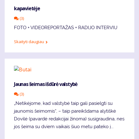
kapavietėje
(3)
FOTO + VIDEOREPORTAŽAS + RADIJO INTERVIU
Skaityti daugiau
Jaunas šeimas išdūrė valstybė
(3)
„Netikėjome, kad valstybė taip gali pasielgti su
jaunomis šeimomis“, – taip pareikšdama alytiškė
Dovilė (pavardė redakcijai žinoma) susigraudina, nes
jos šeima su dviem vaikais šiuo metu pateko į...