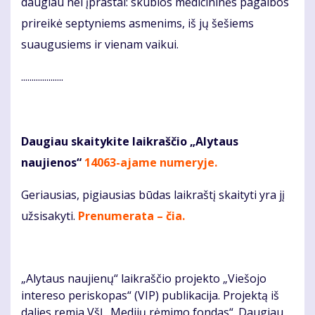
daugiau nei įprastai: skubios medicininės pagalbos
prireikė septyniems asmenims, iš jų šešiems
suaugusiems ir vienam vaikui.
....................
Daugiau skaitykite laikraščio „Alytaus
naujienos“
14063-ajame numeryje
.
Geriausias, pigiausias būdas laikraštį skaityti yra jį
užsisakyti.
Prenumerata – čia.
„Alytaus naujienų“ laikraščio projekto „Viešojo
intereso periskopas“ (VIP) publikacija. Projektą iš
dalies remia VšĮ „Medijų rėmimo fondas“. Daugiau