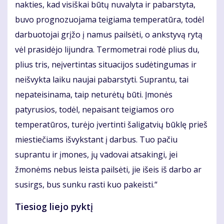
nakties, kad visiškai būtų nuvalyta ir pabarstyta,
buvo prognozuojama teigiama temperatūra, todėl
darbuotojai grįžo į namus pailsėti, o ankstyvą rytą
vėl prasidėjo lijundra. Termometrai rodė plius du,
plius tris, neįvertintas situacijos sudėtingumas ir
neišvykta laiku naujai pabarstyti. Suprantu, tai
nepateisinama, taip neturėtų būti. Įmonės
patyrusios, todėl, nepaisant teigiamos oro
temperatūros, turėjo įvertinti šaligatvių būklę prieš
miestiečiams išvykstant į darbus. Tuo pačiu
suprantu ir įmones, jų vadovai atsakingi, jei
žmonėms nebus leista pailsėti, jie išeis iš darbo ar
susirgs, bus sunku rasti kuo pakeisti.“
Tiesiog liejo pyktį