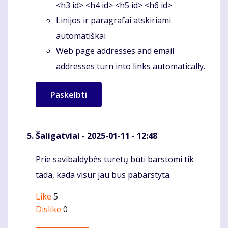
<h3 id> <h4 id> <h5 id> <h6 id>
Linijos ir paragrafai atskiriami
automatiškai
Web page addresses and email
addresses turn into links automatically.
Šaligatviai
- 2025-01-11 - 12:48
Prie savibaldybės turėtų būti barstomi tik
Komentaras
tada, kada visur jau bus pabarstyta.
Like
5
Dislike
0