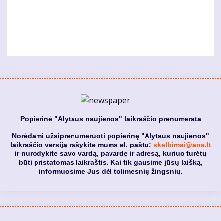
Popierinė "Alytaus naujienos" laikraščio prenumerata
Norėdami užsiprenumeruoti popierinę "Alytaus naujienos"
laikraščio versiją rašykite mums el. paštu:
skelbimai@ana.lt
ir nurodykite savo vardą, pavardę ir adresą, kuriuo turėtų
būti pristatomas laikraštis. Kai tik gausime jūsų laišką,
informuosime Jus dėl tolimesnių žingsnių.