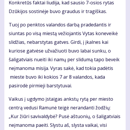
Konkretūs faktai liudija, kad sausio 7-osios rytas
Dzūkijos sostinėje buvo graudus ir tragiškas.
Tuoj po penktos valandos darbą pradedantis ir
siuntas po visą miestą vežiojantis Vytas koneveikė
slidžias, nebarstytas gatves. Girdi, į įkalnes kai
kuriose gatvėse užvažiuoti buvo labai sunku, o
šaligatviais nueiti iki namų per slidumą tapo beveik
neįmanoma misija. Vyras sakė, kad tokia padėtis
mieste buvo iki kokios 7 ar 8 valandos, kada
pasirodė pirmieji barstytuvai.
Vaikus į ugdymo įstaigas ankstų rytą per miesto
centrą vedusi Ramunė teigė nerandanti žodžių:
„Kur žiūri savivaldybė? Pusė aštuonių, o šaligatviais
neįmanoma paeiti. Slystu aš, slysta vaikai, visi