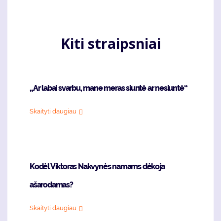
Kiti straipsniai
„Ar labai svarbu, mane meras siuntė ar nesiuntė“
Skaityti daugiau
Kodėl Viktoras Nakvynės namams dėkoja
ašarodamas?
Skaityti daugiau