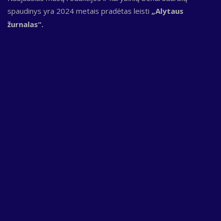
spaudinys yra 2024 metais pradėtas leisti
„Alytaus
žurnalas“.