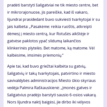
pradėti barstyti šaligatviai ne tik miesto centre, bet
ir mikrorajonuose, jis pareiškė, kad iš vakaro,
lijundrai prasidedant buvo sukviesti tvarkytojai ir su
jais kalbėta: „Pasakėme: reikia ruoštis, atkreipti
dėmesį į miesto centrą, kur Rotušės aikštėje ir
gatvėse paklotos ypač slidumą laikančios
klinkerinės plytelės. Bet matome, ką matome. Vėl
kalbėsime, imsimės priemonių.“
Apie tai, kad buvo griežtai kalbėta su gatvių,
šaligatvių ir takų tvarkytojais, patvirtino ir miesto
savivaldybės administracijos Miesto ūkio skyriaus
vedėja Palmira Raškauskienė: „Įmonės gatves ir
šaligatvius pradėjo barstyti sausio 6-osios vakarą.
Nors lijundra naktį baigėsi, jie dirbo iki vėlyvos