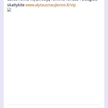
skaitykite
www.alytausnaujienos.lt/vip