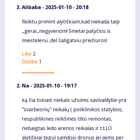
Alibaba
- 2025-01-10 - 20:18
Reiktu primint alytiškiam,kad niekada taip
Komentaras
,,gerai,,negyvenom! 5metai patyčios is
miestelenu ,del šaligatviu priežiuros!
Like
2
Dislike
1
Na
- 2025-01-10 - 19:17
ką čia tokiais niekais užsiims savivaldybė-yra
Komentaras
"svarbesnių" reikalų ( poliklinikos statybos,
respublikinės reikšmės tilto remontas,
nebaigtas ledo arenos reikalas ir t.t.).O
alytiškiai tegul samdosi dronus jei jiems per