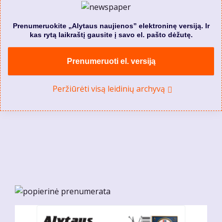
Prenumeruokite „Alytaus naujienos” elektroninę versiją. Ir
kas rytą laikraštį gausite į savo el. pašto dėžutę.
Prenumeruoti el. versiją
Peržiūrėti visą leidinių archyvą