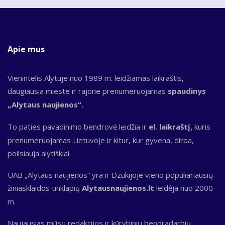
Apie mus
Vienintelis Alytuje nuo 1989 m. leidžiamas laikraštis,
daugiausia mieste ir rajone prenumeruojamas
spaudinys
„Alytaus naujienos“.
To paties pavadinimo bendrovė leidžia ir
el. laikraštį,
kuris
prenumeruojamas Lietuvoje ir kitur, kur gyvena, dirba,
poilsiauja alytiškiai.
UAB „Alytaus naujienos“ yra ir Dzūkijoje vieno populiariausių
žiniasklaidos tinklapių
Alytausnaujienos.lt
leidėja nuo 2000
m.
Naujausias mūsų redakcijos ir kūrybinių bendradarbių