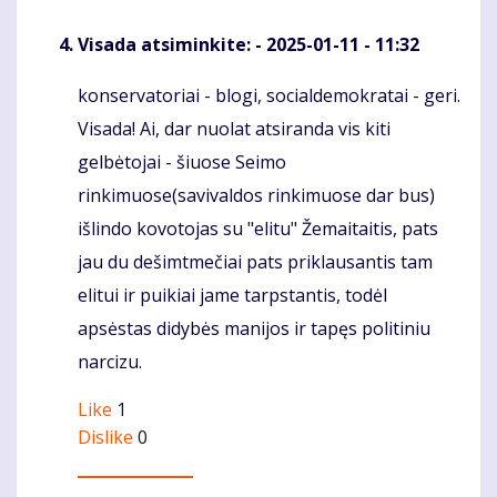
Visada atsiminkite:
- 2025-01-11 - 11:32
konservatoriai - blogi, socialdemokratai - geri.
Komentaras
Visada! Ai, dar nuolat atsiranda vis kiti
gelbėtojai - šiuose Seimo
rinkimuose(savivaldos rinkimuose dar bus)
išlindo kovotojas su "elitu" Žemaitaitis, pats
jau du dešimtmečiai pats priklausantis tam
elitui ir puikiai jame tarpstantis, todėl
apsėstas didybės manijos ir tapęs politiniu
narcizu.
Like
1
Dislike
0