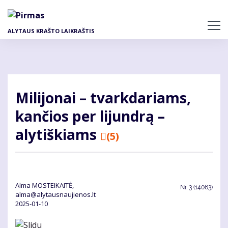
Pereiti
į
pagrindinį
ALYTAUS KRAŠTO LAIKRAŠTIS
turinį
Milijonai – tvarkdariams,
kančios per lijundrą –
alytiškiams
(5)
Alma MOSTEIKAITĖ,
Nr.
3 (14063)
alma@alytausnaujienos.lt
2025-01-10