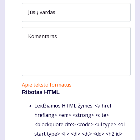
Jūsų vardas
Komentaras
Apie teksto formatus
Ribotas HTML
Leidžiamos HTML žymės: <a href
hreflang> <em> <strong> <cite>
<blockquote cite> <code> <ul type> <ol
start type> <li> <dl> <dt> <dd> <h2 id>