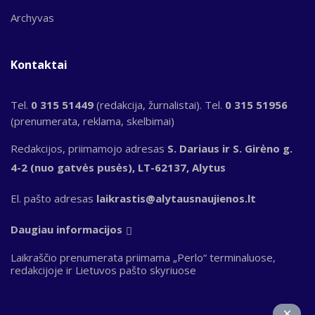
Archyvas
Kontaktai
Tel.
0 315 51449
(redakcija, žurnalistai). Tel.
0 315 51956
(prenumerata, reklama, skelbimai)
Redakcijos, priimamojo adresas
S. Dariaus ir S. Girėno g.
4-2 (nuo gatvės pusės), LT-62137, Alytus
El. pašto adresas
laikrastis@alytausnaujienos.lt
Daugiau informacijos
Laikraščio prenumerata priimama „Perlo“ terminaluose,
redakcijoje ir Lietuvos pašto skyriuose