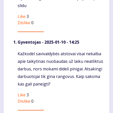
slidu
Like
3
Dislike
0
Gyventojas
- 2025-01-10 - 14:25
Kažkodėl savivaldybės atstovai visai nekalba
Komentaras
apie taikytinas nuobaudas už laiku neatliktus
darbus, nors mokami dideli pinigai. Atsakingi
darbuotojai tik gina rangovus. Kaip sakoma
kas gali paneigti?
Like
3
Dislike
0