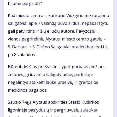
bijome pargriūti.“
Kad miesto centro ir kai kurie Vidzgirio mikrorajono
šaligatviai apie 7 valandą buvo slidūs, nepabarstyti,
gali patvirtinti ir šių eilučių autorė. Pavyzdžiui,
vienos pagrindinių Alytaus miesto centro gatvių –
S. Dariaus ir S. Girėno šaligatviai pradėti barstyti tik
po 8 valandos.
Būtent dėl šios priežasties, ypač garbaus amžiaus
žmonės, griuvinėjo šaligatviuose, parkritę ir
negalintys atsikelti laukė praeivių ir greitosios
medicinos pagalbos.
Sausio 7-ąją Alytaus apskrities Stasio Kudirkos
ligoninėje paslydusių ir pargriuvusių sulaukta