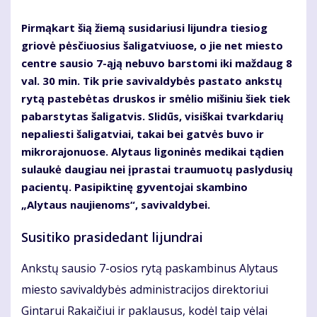
Pirmąkart šią žiemą susidariusi lijundra tiesiog
griovė pėsčiuosius šaligatviuose, o jie net miesto
centre sausio 7-ąją nebuvo barstomi iki maždaug 8
val. 30 min. Tik prie savivaldybės pastato ankstų
rytą pastebėtas druskos ir smėlio mišiniu šiek tiek
pabarstytas šaligatvis. Slidūs, visiškai tvarkdarių
nepaliesti šaligatviai, takai bei gatvės buvo ir
mikrorajonuose. Alytaus ligoninės medikai tądien
sulaukė daugiau nei įprastai traumuotų paslydusių
pacientų. Pasipiktinę gyventojai skambino
„Alytaus naujienoms“, savivaldybei.
Susitiko prasidedant lijundrai
Ankstų sausio 7-osios rytą paskambinus Alytaus
miesto savivaldybės administracijos direktoriui
Gintarui Rakaičiui ir paklausus, kodėl taip vėlai