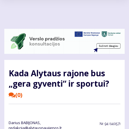
Pereiti
į
pagrindinį
turinį
Kada Alytaus rajone bus
„gera gyventi“ ir sportui?
(0)
Darius BABIJONAS,
Nr.
94 (14057)
redakcija@alytausnaujienos.lt