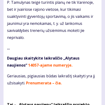
P. Tamulynas teigė turintis planų ne tik Varėnoje,
bet ir įvairiose rajono vietose, kur tikimasi
suaktyvinti gyventojų sportavimą, o jis vaikams ir
jaunimui yra nemokamas, t. y. už lankomus
savivaldybės trenerių užsiėmimus mokėti jie
neprivalo.
...
Daugiau skaitykite laikraščio „Alytaus
naujienos“
14057-ajame numeryje
.
Geriausias, pigiausias būdas laikraštį skaityti yra jį
užsisakyti.
Prenumerata – čia.
Tai – „Alytaus naujienų“ laikraščio projekto