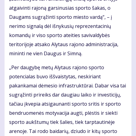
atgaivinti rajoną garsinusias sporto šakas, o
Daugams sugrąžinti sporto miesto vardą“, – į
nerimo signalą dėl išnykusių reprezentacinių
komandų ir viso sporto ateities savivaldybės
teritorijoje atsako Alytaus rajono administracija,
mininti ne vien Daugus ir Simną.
„Per daugybę metų Alytaus rajono sporto
potencialas buvo iššvaistytas, neskiriant
pakankamai dėmesio infrastruktūrai. Dabar visa tai
sugrąžinti prireiks dar daugiau laiko ir investicijų,
tačiau įkvepia atsigaunanti sporto sritis ir sporto
bendruomenės motyvacija augti, plėstis ir siekti
sporto aukštumų tiek šalies, tiek tarptautinėje
arenoje. Tai rodo baidarių, dziudo ir kitų sporto