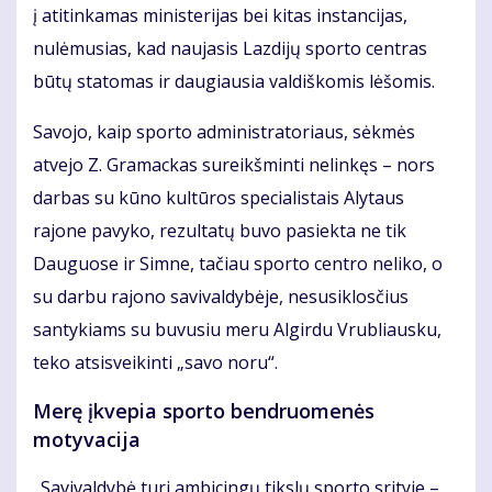
į atitinkamas ministerijas bei kitas instancijas,
nulėmusias, kad naujasis Lazdijų sporto centras
būtų statomas ir daugiausia valdiškomis lėšomis.
Savojo, kaip sporto administratoriaus, sėkmės
atvejo Z. Gramackas sureikšminti nelinkęs – nors
darbas su kūno kultūros specialistais Alytaus
rajone pavyko, rezultatų buvo pasiekta ne tik
Dauguose ir Simne, tačiau sporto centro neliko, o
su darbu rajono savivaldybėje, nesusiklosčius
santykiams su buvusiu meru Algirdu Vrubliausku,
teko atsisveikinti „savo noru“.
Merę įkvepia sporto bendruomenės
motyvacija
„Savivaldybė turi ambicingų tikslų sporto srityje –