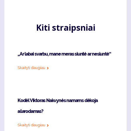
Kiti straipsniai
„Ar labai svarbu, mane meras siuntė ar nesiuntė“
Skaityti daugiau
Kodėl Viktoras Nakvynės namams dėkoja
ašarodamas?
Skaityti daugiau