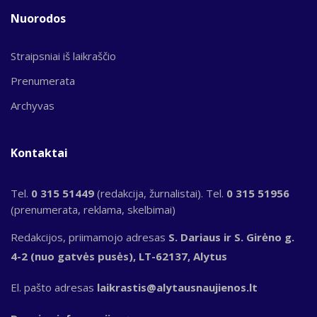
Nuorodos
Straipsniai iš laikraščio
Prenumerata
Archyvas
Kontaktai
Tel.
0 315 51449
(redakcija, žurnalistai). Tel.
0 315 51956
(prenumerata, reklama, skelbimai)
Redakcijos, priimamojo adresas
S. Dariaus ir S. Girėno g.
4-2 (nuo gatvės pusės), LT-62137, Alytus
El. pašto adresas
laikrastis@alytausnaujienos.lt