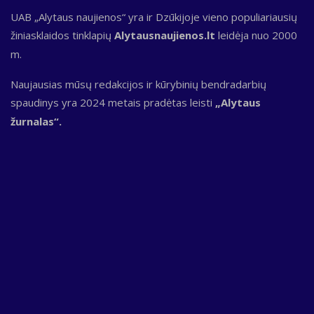
UAB „Alytaus naujienos“ yra ir Dzūkijoje vieno populiariausių
žiniasklaidos tinklapių
Alytausnaujienos.lt
leidėja nuo 2000
m.
Naujausias mūsų redakcijos ir kūrybinių bendradarbių
spaudinys yra 2024 metais pradėtas leisti
„Alytaus
žurnalas“.