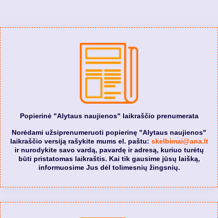
Popierinė "Alytaus naujienos" laikraščio prenumerata
Norėdami užsiprenumeruoti popierinę "Alytaus naujienos"
laikraščio versiją rašykite mums el. paštu:
skelbimai@ana.lt
ir nurodykite savo vardą, pavardę ir adresą, kuriuo turėtų
būti pristatomas laikraštis. Kai tik gausime jūsų laišką,
informuosime Jus dėl tolimesnių žingsnių.