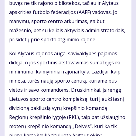
buvęs ne tik rajono bibliotekos, tačiau ir Alytaus
apskrities futbolo federacijos (AAFF) vadovas. Jo
manymu, sporto centro atkūrimas, galbūt
mažesnio, bet su keliais aktyviais administratoriais,
prisidėtų prie sporto atgimimo rajone.
Kol Alytaus rajonas auga, savivaldybės pajamos
didėja, o jos sportinis atstovavimas sumažėjęs iki
minimumo, kaimyniniai rajonai kyla. Lazdijai, kaip
minėta, turės naują sporto centrą, kuriame bus
vietos ir savo komandoms, Druskininkai, įsirengę
Lietuvos sporto centro kompleksą, turi į aukštesnį
divizioną pakilusią vyrų krepšinio komandą
Regionų krepšinio lygoje (RKL), taip pat užsiaugino
moterų krepšinio komandą „Deivės“, kuri ką tik
pirmą kartą įveikė tituluotą Alytaus ekipą.