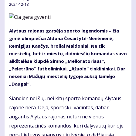
2024-12-18
Alytaus rajonas garsėja sporto legendomis – čia
gimė olimpiečiai Aldona Česaitytė-Nenėnienė,
Remigijus Kančys, broliai Maldoniai. Ne tik
miestelių, bet ir miestų, didmiesčių komandas savo
aikštelėse klupdė Simno „Melioratoriaus“,
„Peletrūno“ futbolininkai, „Ąžuolo“ tinklininkai. Dar
neseniai Mažųjų miestelių lygoje auksą laimėjo
„Daugai“.
Šiandien nei šių, nei kitų sporto komandų Alytaus
rajone nėra. Deja, sportišku vadintas, dabar
augantis Alytaus rajonas neturi nė vienos
reprezentacinės komandos, kuri dalyvautų kurioje
nors Lietuvos suaugusiųjų lygoje, o didžiausia