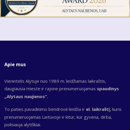
Apie mus
Vienintelis Alytuje nuo 1989 m. leidžiamas laikraštis,
daugiausia mieste ir rajone prenumeruojamas
spaudinys
„Alytaus naujienos“.
To paties pavadinimo bendrovė leidžia ir
el. laikraštį,
kuris
prenumeruojamas Lietuvoje ir kitur, kur gyvena, dirba,
poilsiauja alytiškiai.