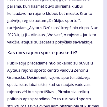
parama, kuri kasmet buvo skiriama klubui,
keliaudavo ne rajono klubui, bet mieste, Kranto
gatvėje, registruotam „Dzūkijos sportui“,
turėjusiam „Alytaus Dzūkijos“ krepšinio ekipą. Nuo
2023-iųjų ji – Vilniaus „Wolves“, o rajone – jau kita
valdžia, atėjusi su žadėtais pokyčiais savivaldoje.
Kas nors rajono sporte pasikeitė?
Publikaciją pradedame nuo pokalbio su buvusiu
Alytaus rajono sporto centro vadovu Zenonu
Gramacku. Dešimtmetį rajono sportui atidavęs
specialistas labai tikisi, kad su naujais vadovais
rajonas vėl bus sportiškas. „Pirmiausiai reiktų
politinio apsisprendimo. Po to turi sekti sporto
struktūros savivaldybės administracijoje sukūrimas.