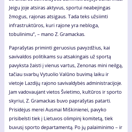
Jeigu joje atsiras aktyvus, sportui neabejingas
žmogus, rajonas atsigaus. Tada teks užsiimti
infrastruktūros, kuri rajone yra nebloga,
tobulinimu“, – mano Z. Gramackas.
Paprašytas priminti geruosius pavyzdžius, kai
savivaldos politikams su atsakingais už sportą
pavyksta žaisti į vienus vartus, Zenonas mini neilgą,
tačiau svarbų Vytuolio Valūno buvimą laiku ir
vietoje Lazdijų rajono savivaldybės administracijoje.
Jam vadovaujant vietos Švietimo, kultūros ir sporto
skyriui, Z. Gramackas buvo paprašytas patarti.
Prisidėjus merei Ausmai Miškinienei, pavyko
prisibelsti tiek į Lietuvos olimpinį komitetą, tiek
buvusį sporto departamentą. Po jų palaiminimo – ir