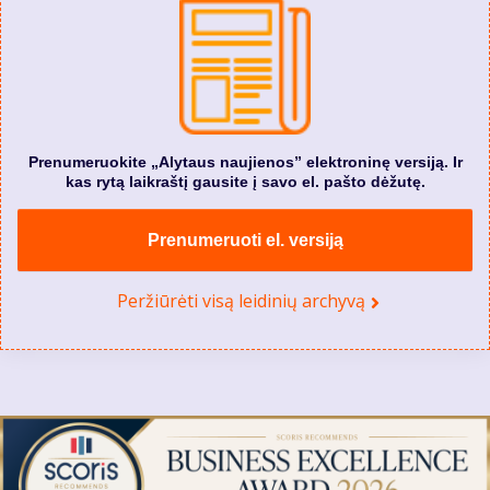
Prenumeruokite „Alytaus naujienos” elektroninę versiją. Ir
kas rytą laikraštį gausite į savo el. pašto dėžutę.
Prenumeruoti el. versiją
Peržiūrėti visą leidinių archyvą