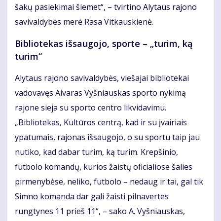
šakų pasiekimai šiemet“, – tvirtino Alytaus rajono
savivaldybės merė Rasa Vitkauskienė.
Bibliotekas išsaugojo, sporte – „turim, ką
turim“
Alytaus rajono savivaldybės, viešajai bibliotekai
vadovavęs Aivaras Vyšniauskas sporto nykimą
rajone sieja su sporto centro likvidavimu.
„Bibliotekas, Kultūros centrą, kad ir su įvairiais
ypatumais, rajonas išsaugojo, o su sportu taip jau
nutiko, kad dabar turim, ką turim. Krepšinio,
futbolo komandų, kurios žaistų oficialiose šalies
pirmenybėse, neliko, futbolo – nedaug ir tai, gal tik
Simno komanda dar gali žaisti pilnavertes
rungtynes 11 prieš 11“, – sako A. Vyšniauskas,