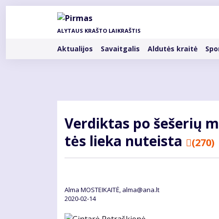
Pereiti
į
pagrindinį
ALYTAUS KRAŠTO LAIKRAŠTIS
turinį
Rubrikos
Aktualijos
Savaitgalis
Aldutės kraitė
Spo
Ver­dik­tas po še­še­rių m
tės lie­ka nu­teis­ta
(270)
Alma MOSTEIKAITĖ, alma@ana.lt
2020-02-14