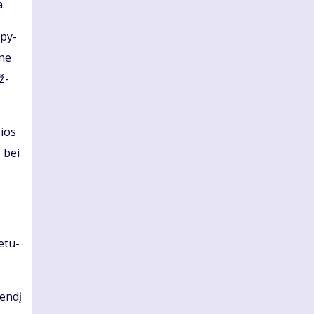
a.
apy­
 ne
ž­
sios
ų bei
e­tu­
en­dį