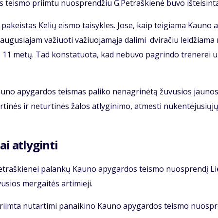
teis­mo pri­im­tu nuosp­ren­džiu G.Pet­raš­kie­nė bu­vo iš­tei­sin­t
pa­keis­tas Ke­lių eis­mo tai­syk­les. Jo­se, kaip tei­gia­ma Kau­no 
u­gu­sia­jam va­žiuo­ti va­žiuo­ja­mą­ja da­li­mi dvi­ra­čiu lei­džia­ma
o 11 me­tų. Tad kon­sta­tuo­ta, kad ne­bu­vo pa­grin­do tre­ne­rei u
Kau­no apy­gar­dos teis­mas pa­li­ko ne­nag­ri­nė­tą žu­vu­sios jau­no­
 tur­ti­nės ir ne­tur­ti­nės ža­los at­ly­gi­ni­mo, at­mes­ti nu­ken­tė­ju­sių­j
ai at­ly­gin­ti
G.Pet­raš­kie­nei pa­lan­kų Kau­no apy­gar­dos teis­mo nuosp­ren­dį Li
sios mer­gai­tės ar­ti­mie­ji.
ri­im­ta nu­tar­ti­mi pa­nai­ki­no Kau­no apy­gar­dos teis­mo nuosp­r