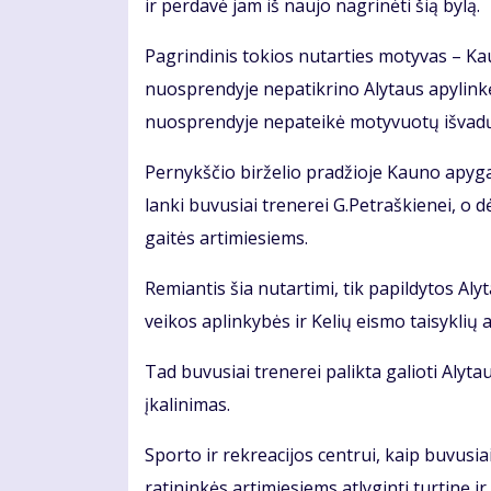
ir per­da­vė jam iš nau­jo nag­ri­nė­ti šią by­lą.
Pa­grin­di­nis to­kios nu­tar­ties mo­ty­vas – 
nuosp­ren­dy­je ne­pa­tik­ri­no Aly­taus apy­lin­
nuosp­ren­dy­je ne­pa­tei­kė mo­ty­vuo­tų iš­va­d
Per­nykš­čio bir­že­lio pra­džio­je Kau­no apy­ga
lan­ki bu­vu­siai tre­ne­rei G.Pet­raš­kie­nei, o dė
gai­tės ar­ti­mie­siems.
Re­mian­tis šia nu­tar­ti­mi, tik pa­pil­dy­tos Al
vei­kos ap­lin­ky­bės ir Ke­lių eis­mo tai­syk­lių a
Tad bu­vu­siai tre­ne­rei pa­lik­ta ga­lio­ti Aly
įka­li­ni­mas.
Spor­to ir rek­re­a­ci­jos cen­trui, kaip bu­vu­sia
ra­ti­nin­kės ar­ti­mie­siems at­ly­gin­ti tur­ti­nę ir