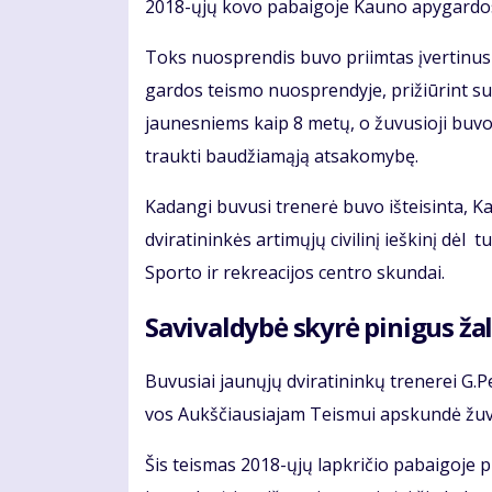
2018-ųjų ko­vo pa­bai­go­je Kau­no apy­gar­dos 
Toks nuosp­ren­dis bu­vo pri­im­tas įver­ti­nus 
gar­dos teis­mo nuosp­ren­dy­je, pri­žiū­rint su­a
jau­nes­niems kaip 8 me­tų, o žu­vu­sio­ji bu­v
trauk­ti bau­džia­mą­ją at­sa­ko­my­bę.
Ka­dan­gi bu­vu­si tre­ne­rė bu­vo iš­tei­sin­ta, 
dvi­ra­ti­nin­kės ar­ti­mų­jų ci­vi­li­nį ieš­ki­nį dėl
Spor­to ir rek­re­a­ci­jos cen­tro skun­dai.
Sa­vi­val­dy­bė sky­rė pi­ni­gus ža­l
Bu­vu­siai jau­nų­jų dvi­ra­ti­nin­kų tre­ne­rei 
vos Aukš­čiau­sia­jam Teis­mui ap­skun­dė žu­vu­
Šis teis­mas 2018-ųjų lap­kri­čio pa­bai­go­je p