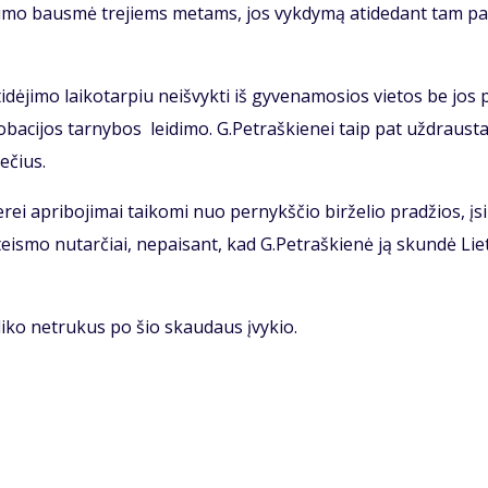
at­ėmi­mo baus­mė tre­jiems me­tams, jos vyk­dy­mą ati­de­dant tam pa
dė­ji­mo lai­ko­tar­piu ne­iš­vyk­ti iš gy­ve­na­mo­sios vie­tos be jos 
ro­ba­ci­jos tar­ny­bos lei­di­mo. G.Pet­raš­kie­nei taip pat už­draus­t
me­čius.
e­rei ap­ri­bo­ji­mai tai­ko­mi nuo per­nykš­čio bir­že­lio pra­džios, įsi
eis­mo nu­tar­čiai, ne­pai­sant, kad G.Pet­raš­kie­nė ją skun­dė Lie­
­li­ko ne­tru­kus po šio skau­daus įvy­kio.