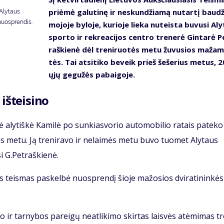
pri­ėmė ga­lu­ti­nę ir ne­skun­džia­mą nu­tar­tį bau­d
 Alytaus
nuosprendis.
mo­jo­je by­lo­je, ku­rio­je lie­ka nu­teis­ta bu­vu­si Al
spor­to ir rek­re­a­ci­jos cen­tro tre­ne­rė Gin­ta­rė P
raš­kie­nė dėl tre­ni­ruo­tės me­tu žu­vu­sios ma­ža­
tės. Tai at­si­ti­ko be­veik prieš še­še­rius me­tus, 
ųjų ge­gu­žės pa­bai­go­je.
iš­tei­si­no
aly­tiš­kė Ka­mi­lė po sun­kias­vo­rio au­to­mo­bi­lio ra­tais pa­te­ko
­tės me­tu. Ją tre­ni­ra­vo ir ne­lai­mės me­tu bu­vo tuo­met Aly­taus
si G.Pet­raš­kie­nė.
s teis­mas pa­skel­bė nuosp­ren­dį šio­je ma­žo­sios dvi­ra­ti­nin­kės
 ir tar­ny­bos pa­rei­gų ne­at­li­ki­mo skir­tas lais­vės at­ėmi­mas t