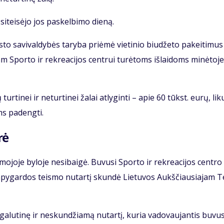
i­tei­sė­jo jos pa­skel­bi­mo die­ną.
to sa­vi­val­dy­bės ta­ry­ba pri­ėmė vie­ti­nio biu­dže­to pa­kei­ti­mus
am Spor­to ir rek­re­a­ci­jos cen­trui tu­rė­toms iš­lai­doms mi­nė­to­je
r­ti­nei ir ne­tur­ti­nei ža­lai at­ly­gin­ti – apie 60 tūkst. eu­rų, li­ku
oms pa­deng­ti.
rė
mo­jo­je by­lo­je ne­si­bai­gė. Bu­vu­si Spor­to ir rek­re­a­ci­jos cen­tro
apy­gar­dos teis­mo nu­tar­tį skun­dė Lie­tu­vos Aukš­čiau­sia­jam T
ga­lu­ti­nę ir ne­skun­džia­mą nu­tar­tį, ku­ria va­do­vau­jan­tis bu­vu­