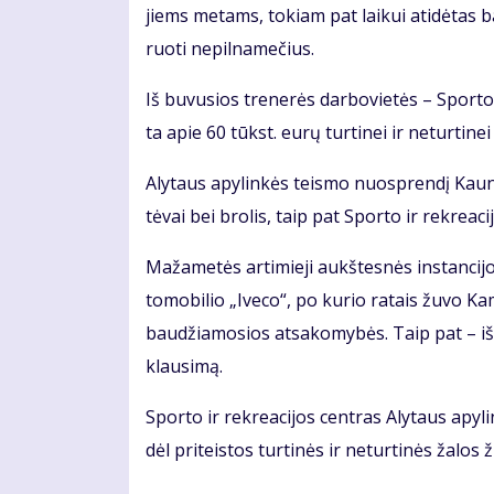
jiems me­tams, to­kiam pat lai­kui ati­dė­tas ba
ruo­ti ne­pil­na­me­čius.
Iš bu­vu­sios tre­ne­rės dar­bo­vie­tės – Spor­to 
ta apie 60 tūkst. eu­rų tur­ti­nei ir ne­tur­ti­nei ža
Aly­taus apy­lin­kės teis­mo nuosp­ren­dį Kau­no
tė­vai bei bro­lis, taip pat Spor­to ir rek­re­a­ci
Ma­ža­me­tės ar­ti­mie­ji aukš­tes­nės ins­tan­ci­
to­mo­bi­lio „Ive­co“, po ku­rio ra­tais žu­vo Ka­m
bau­džia­mo­sios at­sa­ko­my­bės. Taip pat – iš­sprę
klau­si­mą.
Spor­to ir rek­re­a­ci­jos cen­tras Aly­taus apy­
dėl pri­teis­tos tur­ti­nės ir ne­tur­ti­nės ža­los