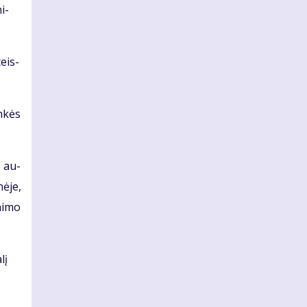
i­
teis­
n­kės
o au­
nė­je,
ni­mo
lį