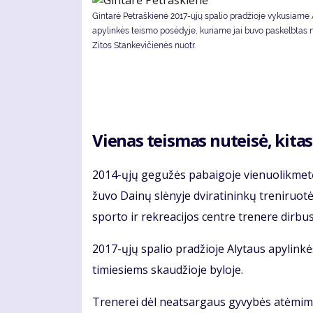
Gintarė Petraškienė 2017-ųjų spalio pradžioje vykusiame
apylinkės teismo posėdyje, kuriame jai buvo paskelbtas 
Zitos Stankevičienės nuotr.
Vie­nas teis­mas nu­tei­sė, ki­tas 
2014-ųjų ge­gu­žės pa­bai­go­je vie­nuo­lik­me­tė 
žu­vo Dai­nų slė­ny­je dvi­ra­ti­nin­kų tre­ni­ruo
spor­to ir rek­re­a­ci­jos cen­tre tre­ne­re dir­bu­
2017-ųjų spa­lio pra­džio­je Aly­taus apy­lin­kė
ti­mie­siems skau­džio­je by­lo­je.
Tre­ne­rei dėl ne­at­sar­gaus gy­vy­bės at­ėmi­mo