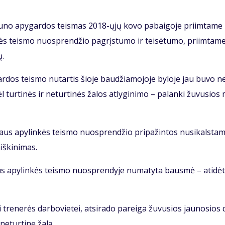
Kau­no apy­gar­dos teis­mas 2018-ųjų ko­vo pa­bai­go­je pri­im­ta­me
kės teis­mo nuosp­ren­džio pa­grįs­tu­mo ir tei­sė­tu­mo, pri­im­ta­m
ų.
r­dos teis­mo nu­tar­tis šio­je bau­džia­mo­jo­je by­lo­je jau bu­vo n
l tur­ti­nės ir ne­tur­ti­nės ža­los at­ly­gi­ni­mo – pa­lan­ki žu­vu­sios
y­taus apy­lin­kės teis­mo nuosp­ren­džio pri­pa­žin­tos nu­si­kals­ta
iš­ki­ni­mas.
­taus apy­lin­kės teis­mo nuosp­ren­dy­je nu­ma­ty­ta baus­mė – ati­dė­
i tre­ne­rės dar­bo­vie­tei, at­si­ra­do pa­rei­ga žu­vu­sios jau­no­sios 
 ne­tur­ti­nę ža­lą.