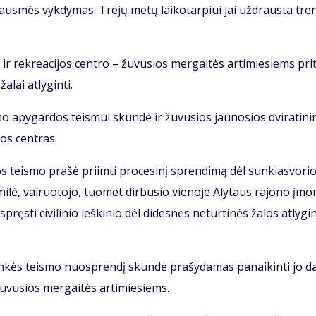
us­mės vyk­dy­mas. Tre­jų me­tų lai­ko­tar­piui jai už­draus­ta tre­n
ir rek­re­a­ci­jos cen­tro – žu­vu­sios mer­gai­tės ar­ti­mie­siems pri­
­lai at­ly­gin­ti.
 apy­gar­dos teis­mui skun­dė ir žu­vu­sios jau­no­sios dvi­ra­ti­ni
­jos cen­tras.
jos teis­mo pra­šė pri­im­ti pro­ce­si­nį spren­di­mą dėl sun­kias­vo­ri
i­lė, vai­ruo­to­jo, tuo­met dir­bu­sio vie­no­je Aly­taus ra­jo­no įmo­
s­ti ci­vi­li­nio ieš­ki­nio dėl di­des­nės ne­tur­ti­nės ža­los at­ly­gi­
lin­kės teis­mo nuosp­ren­dį skun­dė pra­šy­da­mas pa­nai­kin­ti jo da­
 žu­vu­sios mer­gai­tės ar­ti­mie­siems.