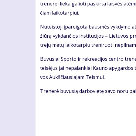
tre­ne­rei lie­ka ga­lio­ti pa­skir­ta lais­vės 
čiam lai­ko­tar­piui.
Nu­teis­to­ji įpa­rei­go­ta baus­mės vyk­dy­mo ati­
žiū­rą vyk­dan­čios ins­ti­tu­ci­jos – Lie­tu­vos p
tre­jų me­tų lai­ko­tar­piu tre­ni­ruo­ti ne­pil­na­
Bu­vu­siai Spor­to ir rek­re­a­ci­jos cen­tro tre­n
teisėjus jai ne­pa­lan­kiai Kau­no apy­gar­dos t
vos Aukš­čiau­sia­jam Teis­mui.
Tre­ne­rė bu­vu­sią dar­bo­vie­tę sa­vo no­ru pa