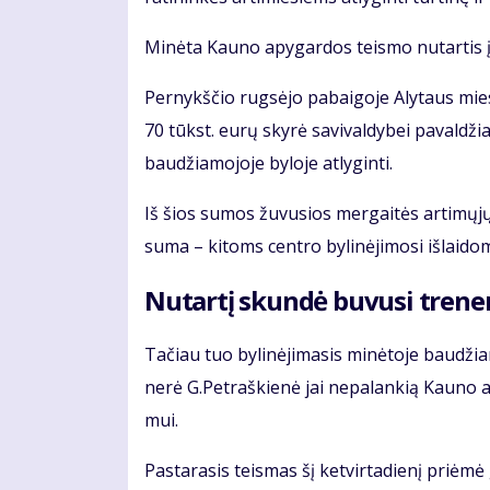
Mi­nė­ta Kau­no apy­gar­dos teis­mo nu­tar­tis įs
Per­nykš­čio rug­sė­jo pa­bai­go­je Aly­taus mies­
70 tūkst. eu­rų sky­rė sa­vi­val­dy­bei pa­val­dži
bau­džia­mo­jo­je by­lo­je at­ly­gin­ti.
Iš šios su­mos žu­vu­sios mer­gai­tės ar­ti­mų­jų tu
su­ma – ki­toms cen­tro by­li­nė­ji­mo­si iš­lai­d
Nu­tar­tį skun­dė bu­vu­si tre­ne­
Ta­čiau tuo by­li­nė­ji­ma­sis mi­nė­to­je bau­džia­
ne­rė G.Pet­raš­kie­nė jai ne­pa­lan­kią Kau­no 
mui.
Pas­ta­ra­sis teis­mas šį ket­vir­ta­die­nį pri­ėmė 