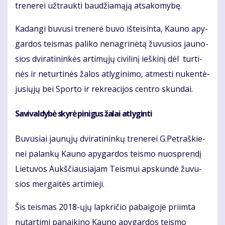
tre­ne­rei už­trauk­ti bau­džia­mą­ją at­sa­ko­my­bę.
Ka­dan­gi bu­vu­si tre­ne­rė bu­vo iš­tei­sin­ta, Kau­no apy­
gar­dos teis­mas pa­li­ko ne­nag­ri­nė­tą žu­vu­sios jau­no­
sios dvi­ra­ti­nin­kės ar­ti­mų­jų ci­vi­li­nį ieš­ki­nį dėl tur­ti­
nės ir ne­tur­ti­nės ža­los at­ly­gi­ni­mo, at­mes­ti nu­ken­tė­
ju­sių­jų bei Spor­to ir rek­re­a­ci­jos cen­tro skun­dai.
Sa­vi­val­dy­bė sky­rė pi­ni­gus ža­lai at­ly­gin­ti
Bu­vu­siai jau­nų­jų dvi­ra­ti­nin­kų tre­ne­rei G.Pet­raš­kie­
nei pa­lan­kų Kau­no apy­gar­dos teis­mo nuosp­ren­dį
Lie­tu­vos Aukš­čiau­sia­jam Teis­mui ap­skun­dė žu­vu­
sios mer­gai­tės ar­ti­mie­ji.
Šis teis­mas 2018-ųjų lap­kri­čio pa­bai­go­je pri­im­ta
nu­tar­ti­mi pa­nai­ki­no Kau­no apy­gar­dos teis­mo