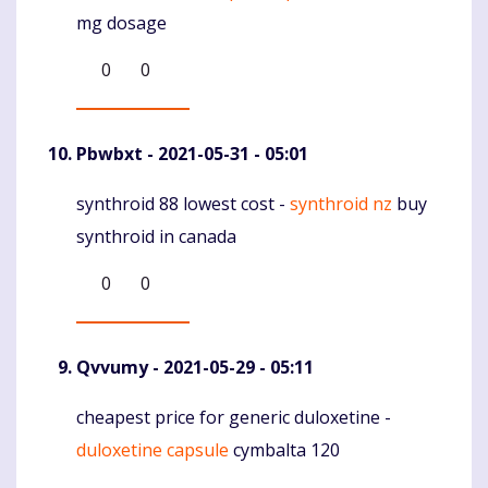
mg dosage
0
0
Pbwbxt
- 2021-05-31 - 05:01
synthroid 88 lowest cost -
synthroid nz
buy
Komentaras
synthroid in canada
0
0
Qvvumy
- 2021-05-29 - 05:11
cheapest price for generic duloxetine -
Komentaras
duloxetine capsule
cymbalta 120