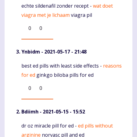
echte sildenafil zonder recept -
wat doet
Komentaras
viagra met je lichaam
viagra pil
0
0
Ynbidm
- 2021-05-17 - 21:48
best ed pills with least side effects -
reasons
Komentaras
for ed
ginkgo biloba pills for ed
0
0
Bdiimh
- 2021-05-15 - 15:52
dr oz miracle pill for ed -
ed pills without
Komentaras
arginine
norvasc pill and ed