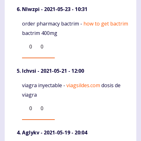
Nlwzpi
- 2021-05-23 - 10:31
order pharmacy bactrim -
how to get bactrim
Komentaras
bactrim 400mg
0
0
Ichvsi
- 2021-05-21 - 12:00
viagra inyectable -
viagsildes.com
dosis de
Komentaras
viagra
0
0
Aglykv
- 2021-05-19 - 20:04