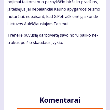
bo­ji­mai tai­ko­mi nuo per­nykš­čio bir­že­lio pra­džios,
įsi­teisėjus jai ne­pa­lan­kiai Kau­no apy­gar­dos teis­mo
nu­tar­čiai, ne­pai­sant, kad G.Pet­raš­kie­nė ją skun­dė
Lie­tu­vos Aukš­čiau­sia­jam Teis­mui.
Tre­ne­rė bu­vu­sią dar­bo­vie­tę sa­vo no­ru pa­li­ko ne­
tru­kus po šio skau­daus įvy­kio.
Komentarai