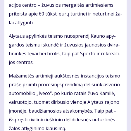
a­ci­jos cen­tro – žu­vu­sios mer­gai­tės ar­ti­mie­siems
pri­teis­ta apie 60 tūkst. eu­rų tur­ti­nei ir ne­tur­ti­nei ža­
lai at­ly­gin­ti.
Aly­taus apy­lin­kės teis­mo nuosp­ren­dį Kau­no apy­
gar­dos teis­mui skun­dė ir žu­vu­sios jau­no­sios dvi­ra­
ti­nin­kės tė­vai bei bro­lis, taip pat Spor­to ir rek­re­a­ci­
jos cen­tras.
Ma­ža­me­tės ar­ti­mie­ji aukš­tes­nės ins­tan­ci­jos teis­mo
pra­šė pri­im­ti pro­ce­si­nį spren­di­mą dėl sun­kias­vo­rio
au­to­mo­bi­lio „Ive­co“, po ku­rio ra­tais žu­vo Ka­mi­lė,
vai­ruo­to­jo, tuo­met dir­bu­sio vie­no­je Aly­taus ra­jo­no
įmo­nė­je, bau­džia­mo­sios at­sa­ko­my­bės. Taip pat –
iš­spręs­ti ci­vi­li­nio ieš­ki­nio dėl di­des­nės ne­tur­ti­nės
ža­los at­ly­gi­ni­mo klau­si­mą.