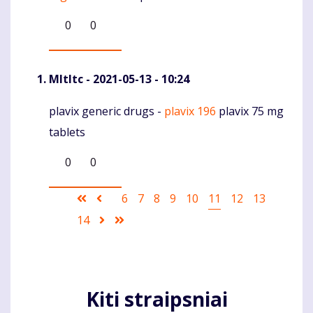
0
0
Mltltc
- 2021-05-13 - 10:24
plavix generic drugs -
plavix 196
plavix 75 mg
Komentaras
tablets
0
0
Pagination
First
Ankstesnis
Puslapis
6
Puslapis
7
Puslapis
8
Puslapis
9
Puslapis
10
Current
11
Puslapis
12
Puslapis
13
page
puslapis
page
Puslapis
14
Sekantis
Last
puslapis
page
Kiti straipsniai