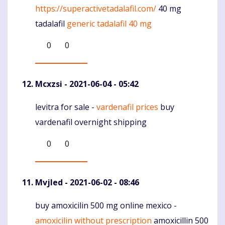
https://superactivetadalafil.com/
40 mg
tadalafil
generic tadalafil 40 mg
0
0
Mcxzsi
- 2021-06-04 - 05:42
levitra for sale -
vardenafil prices
buy
Komentaras
vardenafil overnight shipping
0
0
Mvjled
- 2021-06-02 - 08:46
buy amoxicilin 500 mg online mexico -
Komentaras
amoxicilin without prescription
amoxicillin 500