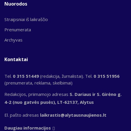
Nuorodos
Straipsniai iš laikraščio
Prenumerata
Archyvas
Kontaktai
Tel.
0 315 51449
(redakcija, žurnalistai). Tel.
0 315 51956
(prenumerata, reklama, skelbimai)
Redakcijos, priimamojo adresas
S. Dariaus ir S. Girėno g.
4-2 (nuo gatvės pusės), LT-62137, Alytus
El. pašto adresas
laikrastis@alytausnaujienos.lt
Daugiau informacijos