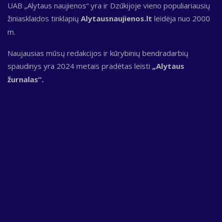
UAB „Alytaus naujienos“ yra ir Dzūkijoje vieno populiariausių
žiniasklaidos tinklapių
Alytausnaujienos.lt
leidėja nuo 2000
m.
Naujausias mūsų redakcijos ir kūrybinių bendradarbių
spaudinys yra 2024 metais pradėtas leisti
„Alytaus
žurnalas“.