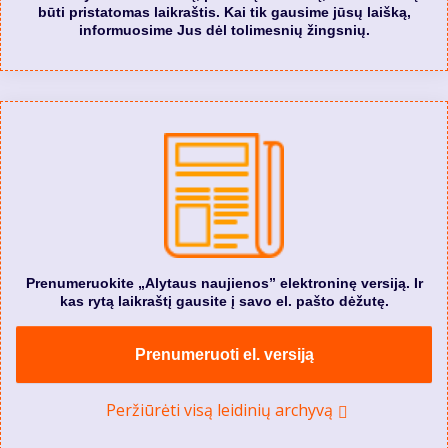
būti pristatomas laikraštis. Kai tik gausime jūsų laišką,
informuosime Jus dėl tolimesnių žingsnių.
Prenumeruokite „Alytaus naujienos” elektroninę versiją. Ir
kas rytą laikraštį gausite į savo el. pašto dėžutę.
Prenumeruoti el. versiją
Peržiūrėti visą leidinių archyvą