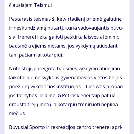
čiau­sia­jam Teis­mui.
Pas­ta­ra­sis teis­mas šį ket­vir­ta­die­nį pri­ėmė ga­lu­ti­nę
ir ne­skun­džia­mą nu­tar­tį, ku­ria va­do­vau­jan­tis bu­vu­
siai tre­ne­rei lie­ka ga­lio­ti pa­skir­ta lais­vės at­ėmi­mo
baus­mė tre­jiems me­tams, jos vyk­dy­mą ati­de­dant
tam pa­čiam lai­ko­tar­piui.
Nu­teis­to­ji įpa­rei­go­ta baus­mės vyk­dy­mo ati­dė­ji­mo
lai­ko­tar­piu ne­iš­vyk­ti iš gy­ve­na­mo­sios vie­tos be jos
prie­žiū­rą vyk­dan­čios ins­ti­tu­ci­jos – Lie­tu­vos pro­ba­ci­
jos tar­ny­bos lei­di­mo. G.Pet­raš­kie­nei taip pat už­
draus­ta tre­jų me­tų lai­ko­tar­piu tre­ni­ruo­ti ne­pil­na­
me­čius.
Bu­vu­siai Spor­to ir rek­re­a­ci­jos cen­tro tre­ne­rei ap­ri­