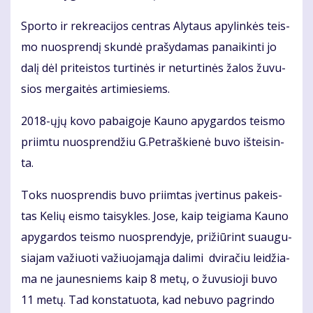
Spor­to ir rek­re­a­ci­jos cen­tras Aly­taus apy­lin­kės teis­
mo nuosp­ren­dį skun­dė pra­šy­da­mas pa­nai­kin­ti jo
da­lį dėl pri­teis­tos tur­ti­nės ir ne­tur­ti­nės ža­los žu­vu­
sios mer­gai­tės ar­ti­mie­siems.
2018-ųjų ko­vo pa­bai­go­je Kau­no apy­gar­dos teis­mo
pri­im­tu nuosp­ren­džiu G.Pet­raš­kie­nė bu­vo iš­tei­sin­
ta.
Toks nuosp­ren­dis bu­vo pri­im­tas įver­ti­nus pa­keis­
tas Ke­lių eis­mo tai­syk­les. Jo­se, kaip tei­gia­ma Kau­no
apy­gar­dos teis­mo nuosp­ren­dy­je, pri­žiū­rint su­au­gu­
sia­jam va­žiuo­ti va­žiuo­ja­mą­ja da­li­mi dvi­ra­čiu lei­džia­
ma ne jau­nes­niems kaip 8 me­tų, o žu­vu­sio­ji bu­vo
11 me­tų. Tad kon­sta­tuo­ta, kad ne­bu­vo pa­grin­do