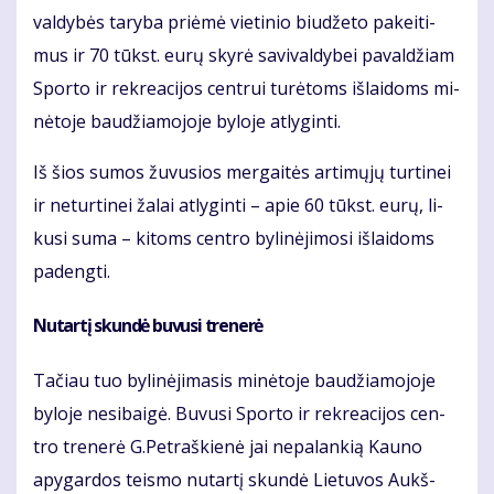
val­dy­bės ta­ry­ba pri­ėmė vie­ti­nio biu­dže­to pa­kei­ti­
mus ir 70 tūkst. eu­rų sky­rė sa­vi­val­dy­bei pa­val­džiam
Spor­to ir rek­re­a­ci­jos cen­trui tu­rė­toms iš­lai­doms mi­
nė­to­je bau­džia­mo­jo­je by­lo­je at­ly­gin­ti.
Iš šios su­mos žu­vu­sios mer­gai­tės ar­ti­mų­jų tur­ti­nei
ir ne­tur­ti­nei ža­lai at­ly­gin­ti – apie 60 tūkst. eu­rų, li­
ku­si su­ma – ki­toms cen­tro by­li­nė­ji­mo­si iš­lai­doms
pa­deng­ti.
Nu­tar­tį skun­dė bu­vu­si tre­ne­rė
Ta­čiau tuo by­li­nė­ji­ma­sis mi­nė­to­je bau­džia­mo­jo­je
by­lo­je ne­si­bai­gė. Bu­vu­si Spor­to ir rek­re­a­ci­jos cen­
tro tre­ne­rė G.Pet­raš­kie­nė jai ne­pa­lan­kią Kau­no
apy­gar­dos teis­mo nu­tar­tį skun­dė Lie­tu­vos Aukš­