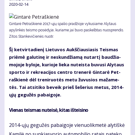
2020-02-14
Gintarė Petraškienė 2017-ųjų spalio pradžioje vykusiame Alytaus
apylinkės teismo posėdyje, kuriame jai buvo paskelbtas nuosprendis.
Zitos Stankevičienės nuotr.
Šį ket­vir­ta­die­nį Lie­tu­vos Aukš­čiau­sia­sis Teis­mas
pri­ėmė ga­lu­ti­nę ir ne­skun­džia­mą nu­tar­tį bau­džia­
mo­jo­je by­lo­je, ku­rio­je lie­ka nu­teis­ta bu­vu­si Aly­taus
spor­to ir rek­re­a­ci­jos cen­tro tre­ne­rė Gin­ta­rė Pet­
raš­kie­nė dėl tre­ni­ruo­tės me­tu žu­vu­sios ma­ža­me­
tės. Tai at­si­ti­ko be­veik prieš še­še­rius me­tus, 2014-
ųjų ge­gu­žės pa­bai­go­je.
Vie­nas teis­mas nu­tei­sė, ki­tas iš­tei­si­no
2014-ųjų ge­gu­žės pa­bai­go­je vie­nuo­lik­me­tė aly­tiš­kė
Ka­mi­lė po sun­kias­vo­rio au­to­mo­bi­lio ra­tais pa­te­ko