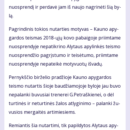
nuosp­ren­dį ir per­da­vė jam iš nau­jo nag­ri­nė­ti šią by­
lą.
Pa­grin­di­nis to­kios nu­tar­ties mo­ty­vas – Kau­no apy­
gar­dos teis­mas 2018-ųjų ko­vo pa­bai­go­je pri­im­ta­me
nuosp­ren­dy­je ne­pa­tik­ri­no Aly­taus apy­lin­kės teis­mo
nuosp­ren­džio pa­grįs­tu­mo ir tei­sė­tu­mo, pri­im­ta­me
nuosp­ren­dy­je ne­pa­tei­kė mo­ty­vuo­tų iš­va­dų.
Per­nykš­čio bir­že­lio pra­džio­je Kau­no apy­gar­dos
teis­mo nu­tar­tis šio­je bau­džia­mo­jo­je by­lo­je jau bu­vo
ne­pa­lan­ki bu­vu­siai tre­ne­rei G.Pet­raš­kie­nei, o dėl
tur­ti­nės ir ne­tur­ti­nės ža­los at­ly­gi­ni­mo – pa­lan­ki žu­
vu­sios mer­gai­tės ar­ti­mie­siems.
Re­mian­tis šia nu­tar­ti­mi, tik pa­pil­dy­tos Aly­taus apy­