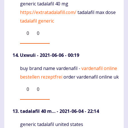
generic tadalafil 40 mg
Komentaras
https://extratadalafill.com/
tadalafil max dose
tadalafil generic
0
0
Uxwuli
- 2021-06-06 - 00:19
buy brand name vardenafil -
vardenafil online
Komentaras
bestellen rezeptfrei
order vardenafil online uk
0
0
tadalafil 40 m…
- 2021-06-04 - 22:14
generic tadalafil united states
Komentaras