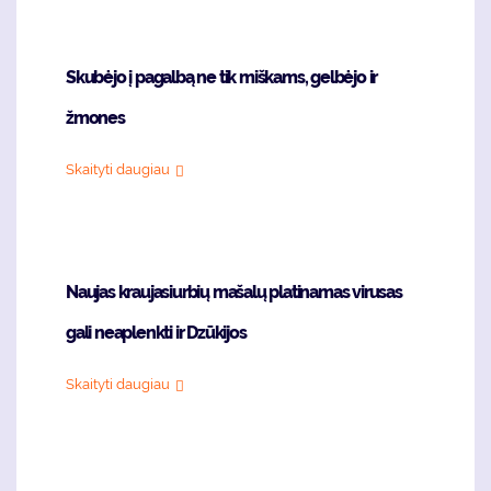
Skubėjo į pagalbą ne tik miškams, gelbėjo ir
žmones
Skaityti daugiau
Naujas kraujasiurbių mašalų platinamas virusas
gali neaplenkti ir Dzūkijos
Skaityti daugiau