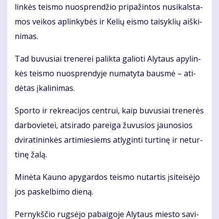
lin­kės teis­mo nuosp­ren­džio pri­pa­žin­tos nu­si­kals­ta­
mos vei­kos ap­lin­ky­bės ir Ke­lių eis­mo tai­syk­lių aiš­ki­
ni­mas.
Tad bu­vu­siai tre­ne­rei pa­lik­ta ga­lio­ti Aly­taus apy­lin­
kės teis­mo nuosp­ren­dy­je nu­ma­ty­ta baus­mė – ati­
dė­tas įka­li­ni­mas.
Spor­to ir rek­re­a­ci­jos cen­trui, kaip bu­vu­siai tre­ne­rės
dar­bo­vie­tei, at­si­ra­do pa­rei­ga žu­vu­sios jau­no­sios
dvi­ra­ti­nin­kės ar­ti­mie­siems at­ly­gin­ti tur­ti­nę ir ne­tur­
ti­nę ža­lą.
Mi­nė­ta Kau­no apy­gar­dos teis­mo nu­tar­tis įsi­tei­sė­jo
jos pa­skel­bi­mo die­ną.
Per­nykš­čio rug­sė­jo pa­bai­go­je Aly­taus mies­to sa­vi­