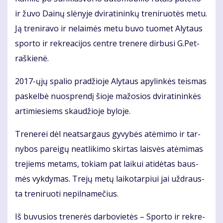
ir žu­vo Dai­nų slė­ny­je dvi­ra­ti­nin­kų tre­ni­ruo­tės me­tu.
Ją tre­ni­ra­vo ir ne­lai­mės me­tu bu­vo tuo­met Aly­taus
spor­to ir rek­re­a­ci­jos cen­tre tre­ne­re dir­bu­si G.Pet­
raš­kie­nė.
2017-ųjų spa­lio pra­džio­je Aly­taus apy­lin­kės teis­mas
pa­skel­bė nuosp­ren­dį šio­je ma­žo­sios dvi­ra­ti­nin­kės
ar­ti­mie­siems skau­džio­je by­lo­je.
Tre­ne­rei dėl ne­at­sar­gaus gy­vy­bės at­ėmi­mo ir tar­
ny­bos pa­rei­gų ne­at­li­ki­mo skir­tas lais­vės at­ėmi­mas
tre­jiems me­tams, to­kiam pat lai­kui ati­dė­tas baus­
mės vyk­dy­mas. Tre­jų me­tų lai­ko­tar­piui jai už­draus­
ta tre­ni­ruo­ti ne­pil­na­me­čius.
Iš bu­vu­sios tre­ne­rės dar­bo­vie­tės – Spor­to ir rek­re­