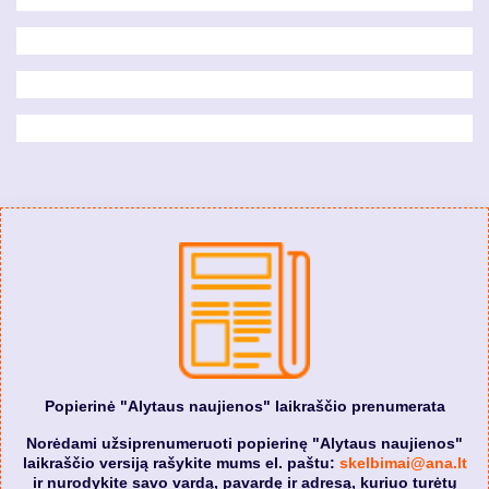
Popierinė "Alytaus naujienos" laikraščio prenumerata
Norėdami užsiprenumeruoti popierinę "Alytaus naujienos"
laikraščio versiją rašykite mums el. paštu:
skelbimai@ana.lt
ir nurodykite savo vardą, pavardę ir adresą, kuriuo turėtų