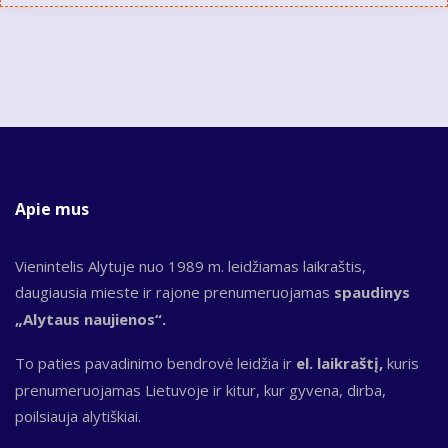
Apie mus
Vienintelis Alytuje nuo 1989 m. leidžiamas laikraštis,
daugiausia mieste ir rajone prenumeruojamas
spaudinys
„Alytaus naujienos“.
To paties pavadinimo bendrovė leidžia ir
el. laikraštį,
kuris
prenumeruojamas Lietuvoje ir kitur, kur gyvena, dirba,
poilsiauja alytiškiai.