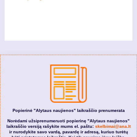
Popierinė "Alytaus naujienos" laikraščio prenumerata
Norėdami užsiprenumeruoti popierinę "Alytaus naujienos"
laikraščio versiją rašykite mums el. paštu:
skelbimai@ana.lt
ir nurodykite savo vardą, pavardę ir adresą, kuriuo turėtų