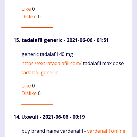
Like
0
Dislike
0
tadalafil generic
- 2021-06-06 - 01:51
generic tadalafil 40 mg
Komentaras
https://extratadalafill.com/
tadalafil max dose
tadalafil generic
Like
0
Dislike
0
Uxwuli
- 2021-06-06 - 00:19
buy brand name vardenafil -
vardenafil online
Komentaras