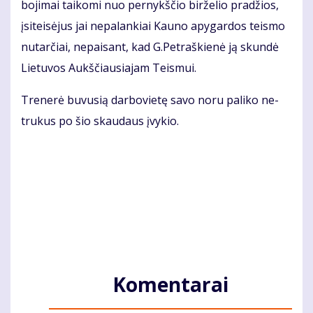
bo­ji­mai tai­ko­mi nuo per­nykš­čio bir­že­lio pra­džios,
įsi­teisėjus jai ne­pa­lan­kiai Kau­no apy­gar­dos teis­mo
nu­tar­čiai, ne­pai­sant, kad G.Pet­raš­kie­nė ją skun­dė
Lie­tu­vos Aukš­čiau­sia­jam Teis­mui.
Tre­ne­rė bu­vu­sią dar­bo­vie­tę sa­vo no­ru pa­li­ko ne­
tru­kus po šio skau­daus įvy­kio.
Komentarai