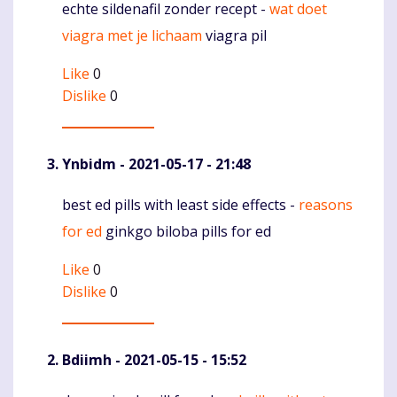
echte sildenafil zonder recept -
wat doet
Komentaras
viagra met je lichaam
viagra pil
Like
0
Dislike
0
Ynbidm
- 2021-05-17 - 21:48
best ed pills with least side effects -
reasons
Komentaras
for ed
ginkgo biloba pills for ed
Like
0
Dislike
0
Bdiimh
- 2021-05-15 - 15:52