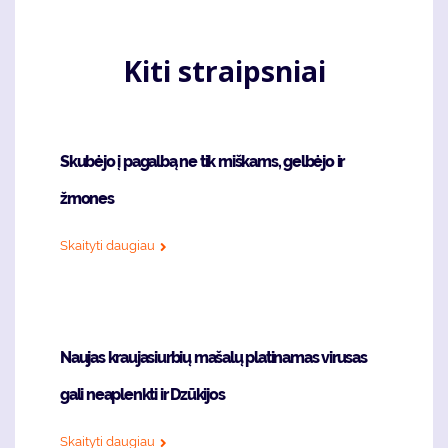
Kiti straipsniai
Skubėjo į pagalbą ne tik miškams, gelbėjo ir
žmones
Skaityti daugiau
Naujas kraujasiurbių mašalų platinamas virusas
gali neaplenkti ir Dzūkijos
Skaityti daugiau