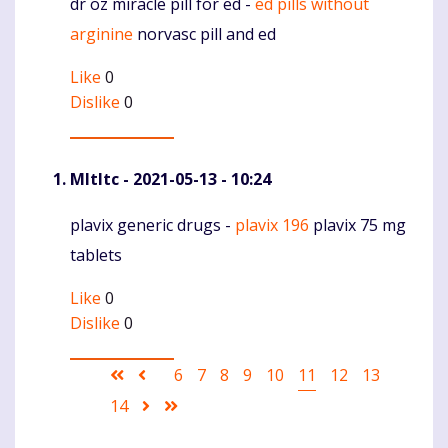
dr oz miracle pill for ed -
ed pills without
Komentaras
arginine
norvasc pill and ed
Like
0
Dislike
0
Mltltc
- 2021-05-13 - 10:24
plavix generic drugs -
plavix 196
plavix 75 mg
Komentaras
tablets
Like
0
Dislike
0
Pagination
First
Ankstesnis
Puslapis
6
Puslapis
7
Puslapis
8
Puslapis
9
Puslapis
10
Current
11
Puslapis
12
Puslapis
13
page
puslapis
page
Puslapis
14
Sekantis
Last
puslapis
page