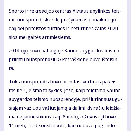
Spor­to ir rek­re­a­ci­jos cen­tras Aly­taus apy­lin­kės teis­
mo nuosp­ren­dį skun­dė pra­šy­da­mas pa­nai­kin­ti jo
da­lį dėl pri­teis­tos tur­ti­nės ir ne­tur­ti­nės ža­los žu­vu­
sios mer­gai­tės ar­ti­mie­siems.
2018-ųjų ko­vo pa­bai­go­je Kau­no apy­gar­dos teis­mo
pri­im­tu nuosp­ren­džiu G.Pet­raš­kie­nė bu­vo iš­tei­sin­
ta.
Toks nuosp­ren­dis bu­vo pri­im­tas įver­ti­nus pa­keis­
tas Ke­lių eis­mo tai­syk­les. Jo­se, kaip tei­gia­ma Kau­no
apy­gar­dos teis­mo nuosp­ren­dy­je, pri­žiū­rint su­au­gu­
sia­jam va­žiuo­ti va­žiuo­ja­mą­ja da­li­mi dvi­ra­čiu lei­džia­
ma ne jau­nes­niems kaip 8 me­tų, o žu­vu­sio­ji bu­vo
11 me­tų. Tad kon­sta­tuo­ta, kad ne­bu­vo pa­grin­do