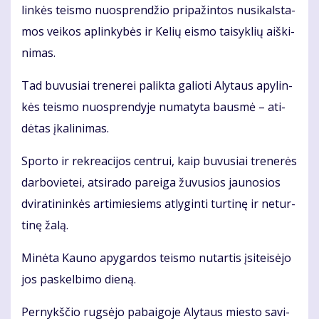
lin­kės teis­mo nuosp­ren­džio pri­pa­žin­tos nu­si­kals­ta­
mos vei­kos ap­lin­ky­bės ir Ke­lių eis­mo tai­syk­lių aiš­ki­
ni­mas.
Tad bu­vu­siai tre­ne­rei pa­lik­ta ga­lio­ti Aly­taus apy­lin­
kės teis­mo nuosp­ren­dy­je nu­ma­ty­ta baus­mė – ati­
dė­tas įka­li­ni­mas.
Spor­to ir rek­re­a­ci­jos cen­trui, kaip bu­vu­siai tre­ne­rės
dar­bo­vie­tei, at­si­ra­do pa­rei­ga žu­vu­sios jau­no­sios
dvi­ra­ti­nin­kės ar­ti­mie­siems at­ly­gin­ti tur­ti­nę ir ne­tur­
ti­nę ža­lą.
Mi­nė­ta Kau­no apy­gar­dos teis­mo nu­tar­tis įsi­tei­sė­jo
jos pa­skel­bi­mo die­ną.
Per­nykš­čio rug­sė­jo pa­bai­go­je Aly­taus mies­to sa­vi­