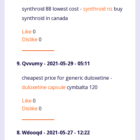
synthroid 88 lowest cost -
synthroid nz
buy
Komentaras
synthroid in canada
Like
0
Dislike
0
Qvvumy
- 2021-05-29 - 05:11
cheapest price for generic duloxetine -
Komentaras
duloxetine capsule
cymbalta 120
Like
0
Dislike
0
Wdooqd
- 2021-05-27 - 12:22