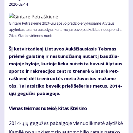
2020-02-14
Gintarė Petraškienė 2017-ųjų spalio pradžioje vykusiame Alytaus
apylinkės teismo posėdyje, kuriame jai buvo paskelbtas nuosprendis.
Zitos Stankevičienės nuotr.
Šį ket­vir­ta­die­nį Lie­tu­vos Aukš­čiau­sia­sis Teis­mas
pri­ėmė ga­lu­ti­nę ir ne­skun­džia­mą nu­tar­tį bau­džia­
mo­jo­je by­lo­je, ku­rio­je lie­ka nu­teis­ta bu­vu­si Aly­taus
spor­to ir rek­re­a­ci­jos cen­tro tre­ne­rė Gin­ta­rė Pet­
raš­kie­nė dėl tre­ni­ruo­tės me­tu žu­vu­sios ma­ža­me­
tės. Tai at­si­ti­ko be­veik prieš še­še­rius me­tus, 2014-
ųjų ge­gu­žės pa­bai­go­je.
Vie­nas teis­mas nu­tei­sė, ki­tas iš­tei­si­no
2014-ųjų ge­gu­žės pa­bai­go­je vie­nuo­lik­me­tė aly­tiš­kė
Ka­mi­lė po sun­kias­vo­rio au­to­mo­bi­lio ra­tais pa­te­ko