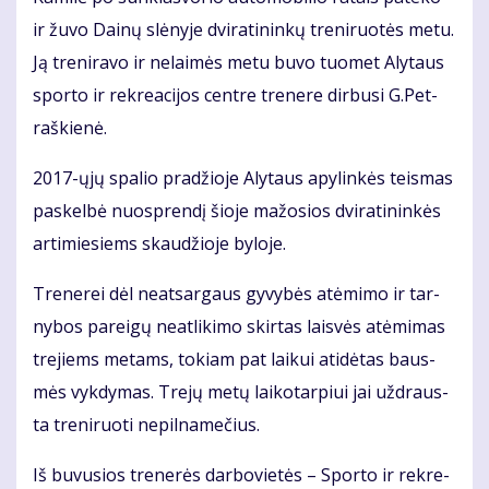
ir žu­vo Dai­nų slė­ny­je dvi­ra­ti­nin­kų tre­ni­ruo­tės me­tu.
Ją tre­ni­ra­vo ir ne­lai­mės me­tu bu­vo tuo­met Aly­taus
spor­to ir rek­re­a­ci­jos cen­tre tre­ne­re dir­bu­si G.Pet­
raš­kie­nė.
2017-ųjų spa­lio pra­džio­je Aly­taus apy­lin­kės teis­mas
pa­skel­bė nuosp­ren­dį šio­je ma­žo­sios dvi­ra­ti­nin­kės
ar­ti­mie­siems skau­džio­je by­lo­je.
Tre­ne­rei dėl ne­at­sar­gaus gy­vy­bės at­ėmi­mo ir tar­
ny­bos pa­rei­gų ne­at­li­ki­mo skir­tas lais­vės at­ėmi­mas
tre­jiems me­tams, to­kiam pat lai­kui ati­dė­tas baus­
mės vyk­dy­mas. Tre­jų me­tų lai­ko­tar­piui jai už­draus­
ta tre­ni­ruo­ti ne­pil­na­me­čius.
Iš bu­vu­sios tre­ne­rės dar­bo­vie­tės – Spor­to ir rek­re­