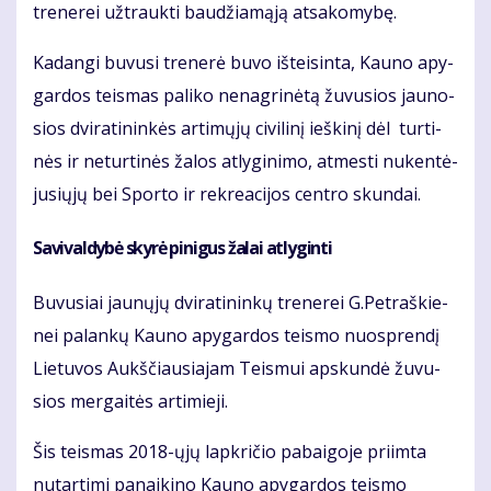
tre­ne­rei už­trauk­ti bau­džia­mą­ją at­sa­ko­my­bę.
Ka­dan­gi bu­vu­si tre­ne­rė bu­vo iš­tei­sin­ta, Kau­no apy­
gar­dos teis­mas pa­li­ko ne­nag­ri­nė­tą žu­vu­sios jau­no­
sios dvi­ra­ti­nin­kės ar­ti­mų­jų ci­vi­li­nį ieš­ki­nį dėl tur­ti­
nės ir ne­tur­ti­nės ža­los at­ly­gi­ni­mo, at­mes­ti nu­ken­tė­
ju­sių­jų bei Spor­to ir rek­re­a­ci­jos cen­tro skun­dai.
Sa­vi­val­dy­bė sky­rė pi­ni­gus ža­lai at­ly­gin­ti
Bu­vu­siai jau­nų­jų dvi­ra­ti­nin­kų tre­ne­rei G.Pet­raš­kie­
nei pa­lan­kų Kau­no apy­gar­dos teis­mo nuosp­ren­dį
Lie­tu­vos Aukš­čiau­sia­jam Teis­mui ap­skun­dė žu­vu­
sios mer­gai­tės ar­ti­mie­ji.
Šis teis­mas 2018-ųjų lap­kri­čio pa­bai­go­je pri­im­ta
nu­tar­ti­mi pa­nai­ki­no Kau­no apy­gar­dos teis­mo