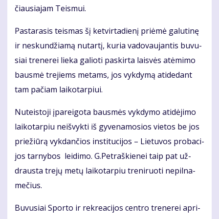
čiau­sia­jam Teis­mui.
Pas­ta­ra­sis teis­mas šį ket­vir­ta­die­nį pri­ėmė ga­lu­ti­nę
ir ne­skun­džia­mą nu­tar­tį, ku­ria va­do­vau­jan­tis bu­vu­
siai tre­ne­rei lie­ka ga­lio­ti pa­skir­ta lais­vės at­ėmi­mo
baus­mė tre­jiems me­tams, jos vyk­dy­mą ati­de­dant
tam pa­čiam lai­ko­tar­piui.
Nu­teis­to­ji įpa­rei­go­ta baus­mės vyk­dy­mo ati­dė­ji­mo
lai­ko­tar­piu ne­iš­vyk­ti iš gy­ve­na­mo­sios vie­tos be jos
prie­žiū­rą vyk­dan­čios ins­ti­tu­ci­jos – Lie­tu­vos pro­ba­ci­
jos tar­ny­bos lei­di­mo. G.Pet­raš­kie­nei taip pat už­
draus­ta tre­jų me­tų lai­ko­tar­piu tre­ni­ruo­ti ne­pil­na­
me­čius.
Bu­vu­siai Spor­to ir rek­re­a­ci­jos cen­tro tre­ne­rei ap­ri­