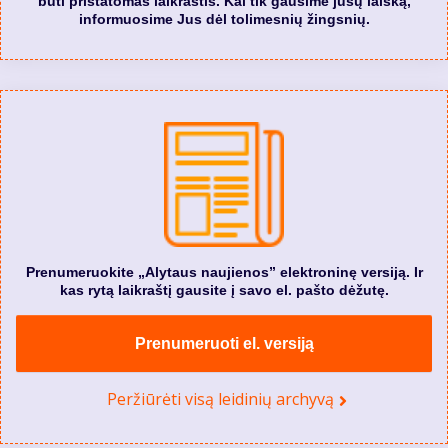
būti pristatomas laikraštis. Kai tik gausime jūsų laišką,
informuosime Jus dėl tolimesnių žingsnių.
Prenumeruokite „Alytaus naujienos” elektroninę versiją. Ir
kas rytą laikraštį gausite į savo el. pašto dėžutę.
Prenumeruoti el. versiją
Peržiūrėti visą leidinių archyvą