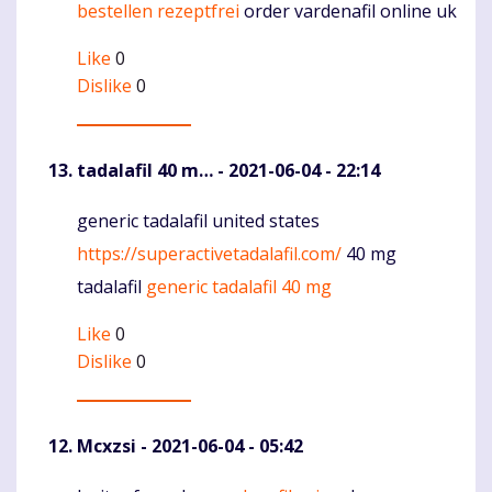
bestellen rezeptfrei
order vardenafil online uk
Like
0
Dislike
0
tadalafil 40 m…
- 2021-06-04 - 22:14
generic tadalafil united states
Komentaras
https://superactivetadalafil.com/
40 mg
tadalafil
generic tadalafil 40 mg
Like
0
Dislike
0
Mcxzsi
- 2021-06-04 - 05:42