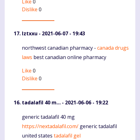
Like
0
Dislike
0
Iztxxu
- 2021-06-07 - 19:43
northwest canadian pharmacy -
canada drugs
Komentaras
laws
best canadian online pharmacy
Like
0
Dislike
0
tadalafil 40 m…
- 2021-06-06 - 19:22
generic tadalafil 40 mg
Komentaras
https://nextadalafil.com/
generic tadalafil
united states
tadalafil gel