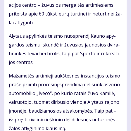
a­ci­jos cen­tro – žu­vu­sios mer­gai­tės ar­ti­mie­siems
pri­teis­ta apie 60 tūkst. eu­rų tur­ti­nei ir ne­tur­ti­nei ža­
lai at­ly­gin­ti.
Aly­taus apy­lin­kės teis­mo nuosp­ren­dį Kau­no apy­
gar­dos teis­mui skun­dė ir žu­vu­sios jau­no­sios dvi­ra­
ti­nin­kės tė­vai bei bro­lis, taip pat Spor­to ir rek­re­a­ci­
jos cen­tras.
Ma­ža­me­tės ar­ti­mie­ji aukš­tes­nės ins­tan­ci­jos teis­mo
pra­šė pri­im­ti pro­ce­si­nį spren­di­mą dėl sun­kias­vo­rio
au­to­mo­bi­lio „Ive­co“, po ku­rio ra­tais žu­vo Ka­mi­lė,
vai­ruo­to­jo, tuo­met dir­bu­sio vie­no­je Aly­taus ra­jo­no
įmo­nė­je, bau­džia­mo­sios at­sa­ko­my­bės. Taip pat –
iš­spręs­ti ci­vi­li­nio ieš­ki­nio dėl di­des­nės ne­tur­ti­nės
ža­los at­ly­gi­ni­mo klau­si­mą.