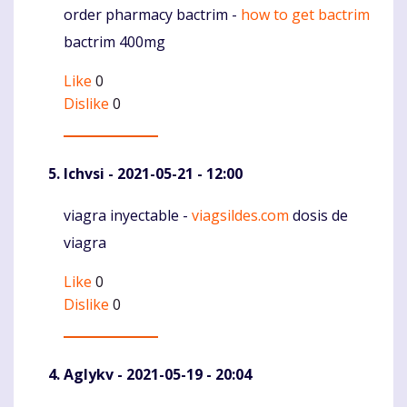
order pharmacy bactrim -
how to get bactrim
Komentaras
bactrim 400mg
Like
0
Dislike
0
Ichvsi
- 2021-05-21 - 12:00
viagra inyectable -
viagsildes.com
dosis de
Komentaras
viagra
Like
0
Dislike
0
Aglykv
- 2021-05-19 - 20:04