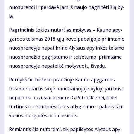
nuosp­ren­dį ir per­da­vė jam iš nau­jo nag­ri­nė­ti šią by­
lą.
Pa­grin­di­nis to­kios nu­tar­ties mo­ty­vas – Kau­no apy­
gar­dos teis­mas 2018-ųjų ko­vo pa­bai­go­je pri­im­ta­me
nuosp­ren­dy­je ne­pa­tik­ri­no Aly­taus apy­lin­kės teis­mo
nuosp­ren­džio pa­grįs­tu­mo ir tei­sė­tu­mo, pri­im­ta­me
nuosp­ren­dy­je ne­pa­tei­kė mo­ty­vuo­tų iš­va­dų.
Per­nykš­čio bir­že­lio pra­džio­je Kau­no apy­gar­dos
teis­mo nu­tar­tis šio­je bau­džia­mo­jo­je by­lo­je jau bu­vo
ne­pa­lan­ki bu­vu­siai tre­ne­rei G.Pet­raš­kie­nei, o dėl
tur­ti­nės ir ne­tur­ti­nės ža­los at­ly­gi­ni­mo – pa­lan­ki žu­
vu­sios mer­gai­tės ar­ti­mie­siems.
Re­mian­tis šia nu­tar­ti­mi, tik pa­pil­dy­tos Aly­taus apy­