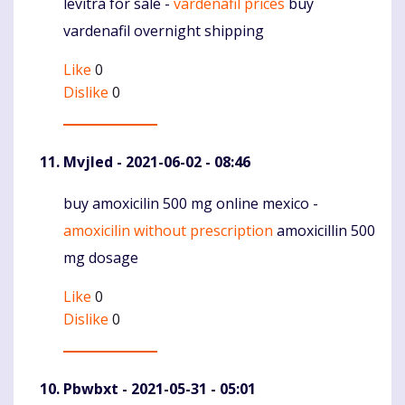
levitra for sale -
vardenafil prices
buy
Komentaras
vardenafil overnight shipping
Like
0
Dislike
0
Mvjled
- 2021-06-02 - 08:46
buy amoxicilin 500 mg online mexico -
Komentaras
amoxicilin without prescription
amoxicillin 500
mg dosage
Like
0
Dislike
0
Pbwbxt
- 2021-05-31 - 05:01