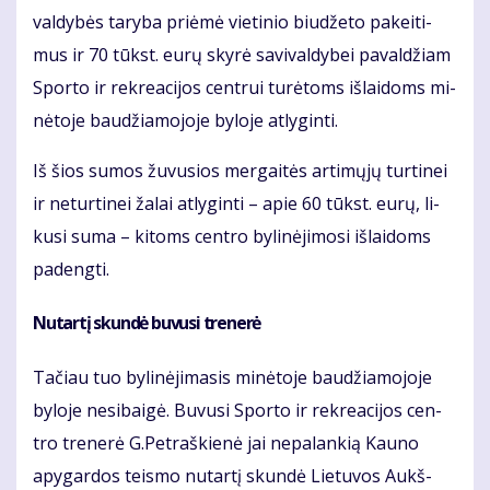
val­dy­bės ta­ry­ba pri­ėmė vie­ti­nio biu­dže­to pa­kei­ti­
mus ir 70 tūkst. eu­rų sky­rė sa­vi­val­dy­bei pa­val­džiam
Spor­to ir rek­re­a­ci­jos cen­trui tu­rė­toms iš­lai­doms mi­
nė­to­je bau­džia­mo­jo­je by­lo­je at­ly­gin­ti.
Iš šios su­mos žu­vu­sios mer­gai­tės ar­ti­mų­jų tur­ti­nei
ir ne­tur­ti­nei ža­lai at­ly­gin­ti – apie 60 tūkst. eu­rų, li­
ku­si su­ma – ki­toms cen­tro by­li­nė­ji­mo­si iš­lai­doms
pa­deng­ti.
Nu­tar­tį skun­dė bu­vu­si tre­ne­rė
Ta­čiau tuo by­li­nė­ji­ma­sis mi­nė­to­je bau­džia­mo­jo­je
by­lo­je ne­si­bai­gė. Bu­vu­si Spor­to ir rek­re­a­ci­jos cen­
tro tre­ne­rė G.Pet­raš­kie­nė jai ne­pa­lan­kią Kau­no
apy­gar­dos teis­mo nu­tar­tį skun­dė Lie­tu­vos Aukš­