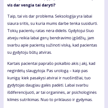
vis dar vengia tai daryti?
Taip, tai vis dar problema. Seksologija yra labai
siaura sritis, su kuria mums darbe tenka susidurti.
Tokių pacientų ratas nėra didelis. Gydytojui šiuo
atveju reikia labai gerų bendravimo įgūdžių, jam
svarbu apie pacientą sužinoti viską, kad pacientas
su gydytoju būtų atviras.
Kartais pacientai paprašo pokalbio akis į akį, kad
negirdėtų slaugytoja. Pas urologą – kaip pas
kunigą: kiek pasakysi atvirai ir nuoširdžiai, tuo
gydytojas daugiau galės padėti. Labai svarbu
išdiferencijuoti, ar tai organinės, ar psichologinės
kilmės sutrikimas. Nuo to priklauso ir gydymas.