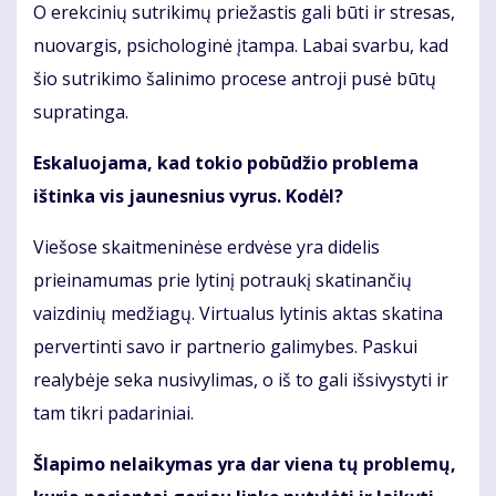
O erekcinių sutrikimų priežastis gali būti ir stresas,
nuovargis, psichologinė įtampa. Labai svarbu, kad
šio sutrikimo šalinimo procese antroji pusė būtų
supratinga.
Eskaluojama, kad tokio pobūdžio problema
ištinka vis jaunesnius vyrus. Kodėl?
Viešose skaitmeninėse erdvėse yra didelis
prieinamumas prie lytinį potraukį skatinančių
vaizdinių medžiagų. Virtualus lytinis aktas skatina
pervertinti savo ir partnerio galimybes. Paskui
realybėje seka nusivylimas, o iš to gali išsivystyti ir
tam tikri padariniai.
Šlapimo nelaikymas yra dar viena tų problemų,