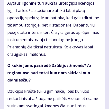
Alytaus ligoninė turi aukštą urologijos licencijos
lygį. Tai leidžia stacionare atlikti labai platų
operacijų spektrą. Man patinka, kad galiu dirbti ne
tik ambulatorijoje, bet ir stacionare. Dabar turiu
pusę etato ir ten, ir ten. Čia yra geras aprūpinimas
instrumentais, nauja technologine įranga.
Priemonių čia tikrai netrūksta. Kolektyvas labai
draugiškas, malonus.
O kokie Jums pasirodė Dzūkijos žmonės? Ar
regionuose pacientai kuo nors skiriasi nuo
didmiesčių?
Dzūkijos krašte turiu giminaičių, pas kuriuos
retkarčiais atvažiuojame pailsėti. Visuomet esame
sutinkami svetingai, žmonės čia nuoširdūs,