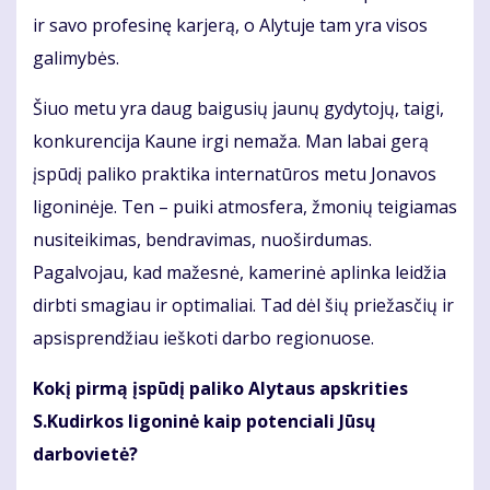
ir savo profesinę karjerą, o Alytuje tam yra visos
galimybės.
Šiuo metu yra daug baigusių jaunų gydytojų, taigi,
konkurencija Kaune irgi nemaža. Man labai gerą
įspūdį paliko praktika internatūros metu Jonavos
ligoninėje. Ten – puiki atmosfera, žmonių teigiamas
nusiteikimas, bendravimas, nuoširdumas.
Pagalvojau, kad mažesnė, kamerinė aplinka leidžia
dirbti smagiau ir optimaliai. Tad dėl šių priežasčių ir
apsisprendžiau ieškoti darbo regionuose.
Kokį pirmą įspūdį paliko Alytaus apskrities
S.Kudirkos ligoninė kaip potenciali Jūsų
darbovietė?