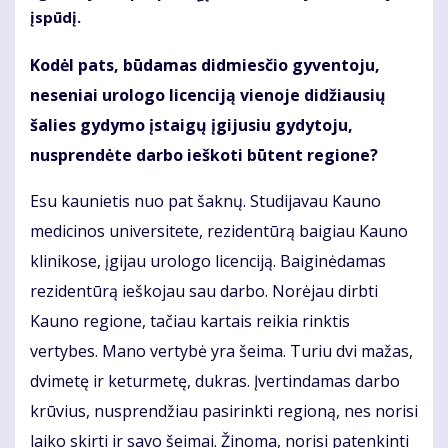
įspūdį.
Kodėl pats, būdamas didmiesčio gyventoju,
neseniai urologo licenciją vienoje didžiausių
šalies gydymo įstaigų įgijusiu gydytoju,
nusprendėte darbo ieškoti būtent regione?
Esu kaunietis nuo pat šaknų. Studijavau Kauno
medicinos universitete, rezidentūrą baigiau Kauno
klinikose, įgijau urologo licenciją. Baiginėdamas
rezidentūrą ieškojau sau darbo. Norėjau dirbti
Kauno regione, tačiau kartais reikia rinktis
vertybes. Mano vertybė yra šeima. Turiu dvi mažas,
dvimetę ir keturmetę, dukras. Įvertindamas darbo
krūvius, nusprendžiau pasirinkti regioną, nes norisi
laiko skirti ir savo šeimai. Žinoma, norisi patenkinti