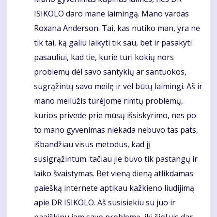
Komentaras
ISIKOLO daro mane laimingą. Mano vardas
Roxana Anderson. Tai, kas nutiko man, yra ne
tik tai, ką galiu laikyti tik sau, bet ir pasakyti
pasauliui, kad tie, kurie turi kokių nors
problemų dėl savo santykių ar santuokos,
sugrąžintų savo meilę ir vėl būtų laimingi. Aš ir
mano meilužis turėjome rimtų problemų,
kurios privedė prie mūsų išsiskyrimo, nes po
to mano gyvenimas niekada nebuvo tas pats,
išbandžiau visus metodus, kad jį
susigrąžintum. tačiau jie buvo tik pastangų ir
laiko švaistymas. Bet vieną dieną atlikdamas
paiešką internete aptikau kažkieno liudijimą
apie DR ISIKOLO. Aš susisiekiu su juo ir
paaiškinu jam savo problemą, iki šiol vis dar