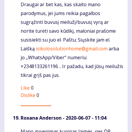
Draugai ar bet kas, kas skaito mano
parodymus, jei jums reikia pagalbos
sugrąžinti buvusį meilužį/buvusį vyrą ar
norite turėti savo kūdikį, maloniai prašome
susisiekti su juo el. Paštu; Siųskite jam el.
Laišką
isikolosolutionhome@gmail.com
arba
jo „WhatsApp/Viber“ numeriu:
+2348133261196 .. Ir pažadu, kad jūsų meilužis
tikrai grįš pas jus.
Like
0
Dislike
0
Roxana Anderson
- 2020-06-07 - 11:04
Mano gyvenimas kupinas laimės, nes DR