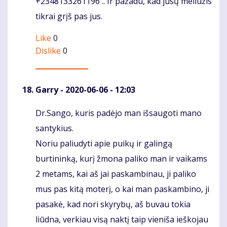
+2348133261196 .. Ir pažadu, kad jūsų meilužis
tikrai grįš pas jus.
Like
0
Dislike
0
Garry
- 2020-06-06 - 12:03
Dr.Sango, kuris padėjo man išsaugoti mano
Komentaras
santykius.
Noriu paliudyti apie puikų ir galingą
burtininką, kurį žmona paliko man ir vaikams
2 metams, kai aš jai paskambinau, ji paliko
mus pas kitą moterį, o kai man paskambino, ji
pasakė, kad nori skyrybų, aš buvau tokia
liūdna, verkiau visą naktį taip vieniša ieškojau