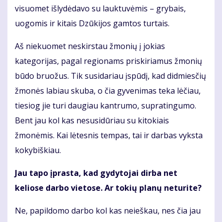
visuomet išlydėdavo su lauktuvėmis – grybais,
uogomis ir kitais Dzūkijos gamtos turtais.
Aš niekuomet neskirstau žmonių į jokias
kategorijas, pagal regionams priskiriamus žmonių
būdo bruožus. Tik susidariau įspūdį, kad didmiesčių
žmonės labiau skuba, o čia gyvenimas teka lėčiau,
tiesiog jie turi daugiau kantrumo, supratingumo.
Bent jau kol kas nesusidūriau su kitokiais
žmonėmis. Kai lėtesnis tempas, tai ir darbas vyksta
kokybiškiau.
Jau tapo įprasta, kad gydytojai dirba net
keliose darbo vietose. Ar tokių planų neturite?
Ne, papildomo darbo kol kas neieškau, nes čia jau