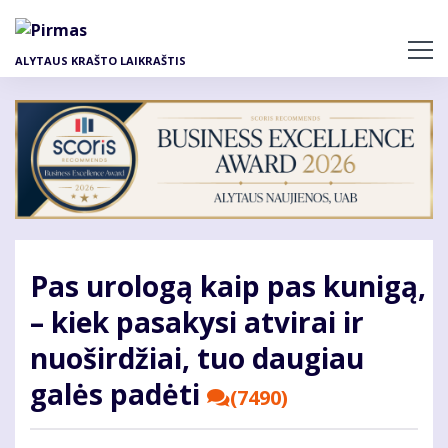
Pereiti
į
pagrindinį
ALYTAUS KRAŠTO LAIKRAŠTIS
turinį
Pas urologą kaip pas kunigą,
– kiek pasakysi atvirai ir
nuoširdžiai, tuo daugiau
galės padėti
(7490)