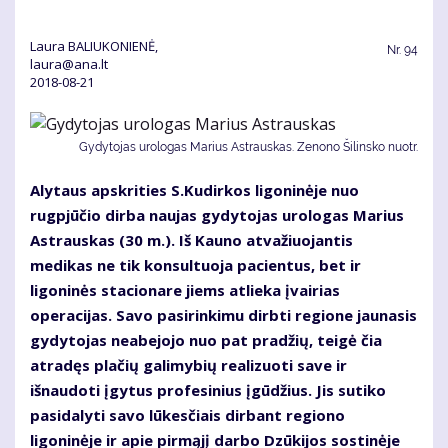
Laura BALIUKONIENĖ,
Nr.
94
laura@ana.lt
2018-08-21
Gydytojas urologas Marius Astrauskas. Zenono Šilinsko nuotr.
Alytaus apskrities S.Kudirkos ligoninėje nuo
rugpjūčio dirba naujas gydytojas urologas Marius
Astrauskas (30 m.). Iš Kauno atvažiuojantis
medikas ne tik konsultuoja pacientus, bet ir
ligoninės stacionare jiems atlieka įvairias
operacijas. Savo pasirinkimu dirbti regione jaunasis
gydytojas neabejojo nuo pat pradžių, teigė čia
atradęs plačių galimybių realizuoti save ir
išnaudoti įgytus profesinius įgūdžius. Jis sutiko
pasidalyti savo lūkesčiais dirbant regiono
ligoninėje ir apie pirmąjį darbo Dzūkijos sostinėje