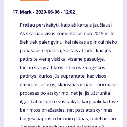
Mark
- 2020-06-06 - 12:02
Prašau perskaityti, kaip aš kartais jaučiausi
Komentaras
Aš skaičiau visus komentarus nuo 2015 m. Ir
šiek tiek palengvinu, kai niekas aplinkui nieko
panašaus nepatiria, kartais atrodo, kad jūs
patirsite vieną visiškai visame pasaulyje,
tačiau štai yra tikros ir tikros žmogiškos
patirtys, kurios jūs suprantate, kad visos
emocijos, ašaros, skausmas ir pan. - normalus
procesas po atskyrimo, net jei jis užtrunka
ilgai. Labai sunku susitaikyti, kai ji palieka tave
be rimtos priežasties, net pats atsiskyrimas
baigėsi paprastu bučiniu į lūpas, todėl net po
4 mėnesių negaliu nustoti galvoti apie jį,