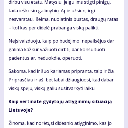
dirbu visu etatu. Matysiu, jeigu ims stigti pinigų,
tada ieškosiu galimybių. Apie užsienį irgi
nesvarstau, šeima, nuolatinis būstas, draugų ratas
– kol kas per didelė prabanga viską palikti.
Neįsivaizduoju, kaip po budėjimo, nepailsėjus dar
galima kažkur važiuoti dirbti, dar konsultuoti
pacientus ar, neduokdie, operuoti.
Sakoma, kad ir šuo kariamas pripranta, taip ir čia.
Priprasčiau ir aš, bet labai džiaugiuosi, kad dabar
viską spėju, viską galiu susitvarkyti laiku.
Kaip vertinate gydytojų atlyginimų situaciją
Lietuvoje?
Žinoma, kad norėtųsi didesnio atlyginimo, kas jo