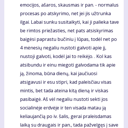
emocijos, ašaros, skausmas ir pan. - normalus
procesas po atskyrimo, net jei jis užtrunka
ilgai. Labai sunku susitaikyti, kai ji palieka tave
be rimtos priežasties, net pats atsiskyrimas
baigėsi paprastu bučiniu į lūpas, todėl net po
4 mėnesių negaliu nustoti galvoti apie jį,
nustoji galvoti, kodėl jai to reikėjo. . Kol kas
atsibundu ir einu miegoti galvodama tik apie
ją, žinoma, būna dienų, kai jaučiuosi
atsigavusi ir esu stipri, kad paleisčiau visas
mintis, bet tada ateina kitą dieną ir viskas
pasibaigė. Aš vėl negaliu nustoti sekti jos
socialinėje erdvėje ir ten visada matau ją
keliaujančią po iv. šalis, gerai praleisdamas
laiką su draugais ir pan., tada pažvelgęs į save