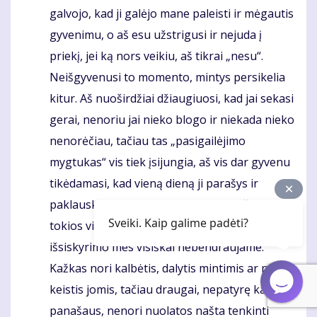
galvojo, kad ji galėjo mane paleisti ir mėgautis
gyvenimu, o aš esu užstrigusi ir nejuda į
priekį, jei ką nors veikiu, aš tikrai „nesu“.
Neišgyvenusi to momento, mintys persikelia
kitur. Aš nuoširdžiai džiaugiuosi, kad jai sekasi
gerai, nenoriu jai nieko blogo ir niekada nieko
nenorėčiau, tačiau tas „pasigailėjimo
mygtukas“ vis tiek įsijungia, aš vis dar gyvenu
tikėdamasi, kad vieną dieną ji parašys ir
paklausk manęs, kaip man sekasi, tačiau
Sveiki. Kaip galime padėti?
tokios viltys atrodo tuščios. , nes po
išsiskyrimo mes visiškai nebendraujame.
Kažkas nori kalbėtis, dalytis mintimis ar net
keistis jomis, tačiau draugai, nepatyrę kažko
panašaus, nenori nuolatos našta tenkinti