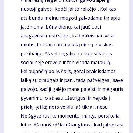
nustoji galvoti, kodėl jai to reikėjo. . Kol kas
atsibundu ir einu miegoti galvodama tik apie
ją, žinoma, būna dienų, kai jaučiuosi
atsigavusi ir esu stipri, kad paleisčiau visas
mintis, bet tada ateina kitą dieną ir viskas
pasibaigė. Aš vėl negaliu nustoti sekti jos
socialinėje erdvėje ir ten visada matau ją
keliaujančią po iv. šalis, gerai praleisdamas
laiką su draugais ir pan., tada pažvelgęs į save
galvojo, kad ji galėjo mane paleisti ir mėgautis
gyvenimu, o aš esu užstrigusi ir nejuda į
priekį, jei ką nors veikiu, aš tikrai „nesu“.
Neišgyvenusi to momento, mintys persikelia
kitur. Aš nuoširdžiai džiaugiuosi, kad jai sekasi