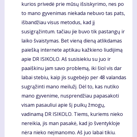
kurios privedė prie mūsų išsiskyrimo, nes po
to mano gyvenimas niekada nebuvo tas pats,
išbandžiau visus metodus, kad jį
susigrąžintum. tačiau jie buvo tik pastangų ir
laiko švaistymas. Bet vieną dieną atlikdamas
paiešką internete aptikau kažkieno liudijimą
apie DR ISIKOLO. Aš susisiekiu su juo ir
paaiškinu jam savo problemą, iki šiol vis dar
labai stebiu, kaip jis sugebėjo per 48 valandas
sugrąžinti mano meilužį. Dėl to, kas nutiko
mano gyvenime, nusprendžiau papasakoti
visam pasauliui apie šį puikų žmogų,
vadinamą DR ISIKOLO. Tiems, kuriems nieko
nereikia, jis man pasakė, kad jo šventykloje
nėra nieko neįmanomo. Aš juo labai tikiu.