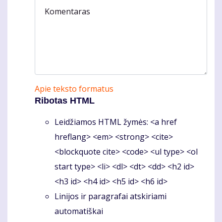
Komentaras
Apie teksto formatus
Ribotas HTML
Leidžiamos HTML žymės: <a href
hreflang> <em> <strong> <cite>
<blockquote cite> <code> <ul type> <ol
start type> <li> <dl> <dt> <dd> <h2 id>
<h3 id> <h4 id> <h5 id> <h6 id>
Linijos ir paragrafai atskiriami
automatiškai