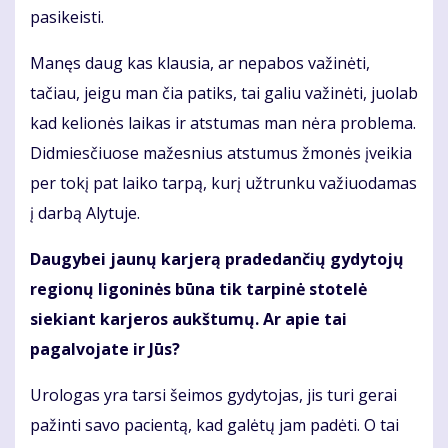
pasikeisti.
Manęs daug kas klausia, ar nepabos važinėti,
tačiau, jeigu man čia patiks, tai galiu važinėti, juolab
kad kelionės laikas ir atstumas man nėra problema.
Didmiesčiuose mažesnius atstumus žmonės įveikia
per tokį pat laiko tarpą, kurį užtrunku važiuodamas
į darbą Alytuje.
Daugybei jaunų karjerą pradedančių gydytojų
regionų ligoninės būna tik tarpinė stotelė
siekiant karjeros aukštumų. Ar apie tai
pagalvojate ir Jūs?
Urologas yra tarsi šeimos gydytojas, jis turi gerai
pažinti savo pacientą, kad galėtų jam padėti. O tai