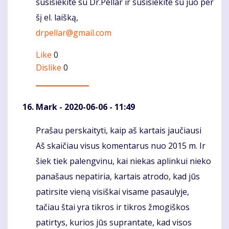
susisiekite su Dr.Pellar ir susisiekite su juo per
šį el. laišką,
drpellar@gmail.com
Like
0
Dislike
0
Mark
- 2020-06-06 - 11:49
Prašau perskaityti, kaip aš kartais jaučiausi
Komentaras
Aš skaičiau visus komentarus nuo 2015 m. Ir
šiek tiek palengvinu, kai niekas aplinkui nieko
panašaus nepatiria, kartais atrodo, kad jūs
patirsite vieną visiškai visame pasaulyje,
tačiau štai yra tikros ir tikros žmogiškos
patirtys, kurios jūs suprantate, kad visos