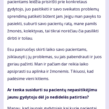
pacientams leidžia prisirišti prie konkretaus
gydytojo, juo pasitikėti ir savo sveikatos problemų
sprendimą patikėti būtent jam. Jeigu man pavyks to
pasiekti, suburti savo pacientų ratą, mane pamils
žmonės, kolektyvas, tai tikrai norėčiau čia pasilikti
dirbti ir toliau.
Esu pasiruošęs skirti laiko savo pacientams,
įsiklausyti į jų problemas, su jais pabendrauti ir juos
geriau pažinti. Man ir pačiam dar reikia laiko
apsiprasti su aplinka ir žmonėmis. Tikiuosi, kad
padėsime vieni kitiems.
Ar tenka susidurti su pacientų nepasitikėjimu
jaunu gydytoju dėl jo nedidelės patirties?
Manau, kad jaunais gydytojais kai kurie pacientai