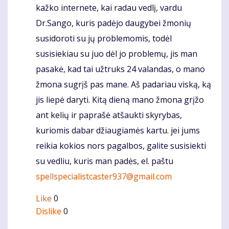
kažko internete, kai radau vedlį, vardu
Dr.Sango, kuris padėjo daugybei žmonių
susidoroti su jų problemomis, todėl
susisiekiau su juo dėl jo problemų, jis man
pasakė, kad tai užtruks 24 valandas, o mano
žmona sugrįš pas mane. Aš padariau viską, ką
jis liepė daryti. Kitą dieną mano žmona grįžo
ant kelių ir paprašė atšaukti skyrybas,
kuriomis dabar džiaugiamės kartu. jei jums
reikia kokios nors pagalbos, galite susisiekti
su vedliu, kuris man padės, el. paštu
spellspecialistcaster937@gmail.com
Like
0
Dislike
0