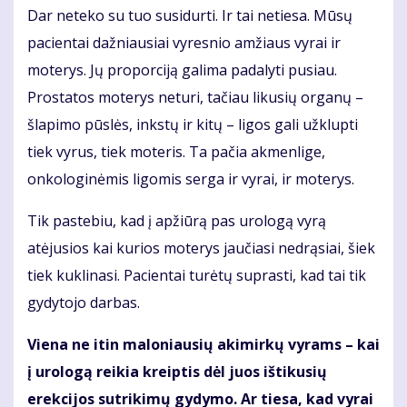
Dar neteko su tuo susidurti. Ir tai netiesa. Mūsų
pacientai dažniausiai vyresnio amžiaus vyrai ir
moterys. Jų proporciją galima padalyti pusiau.
Prostatos moterys neturi, tačiau likusių organų –
šlapimo pūslės, inkstų ir kitų – ligos gali užklupti
tiek vyrus, tiek moteris. Ta pačia akmenlige,
onkologinėmis ligomis serga ir vyrai, ir moterys.
Tik pastebiu, kad į apžiūrą pas urologą vyrą
atėjusios kai kurios moterys jaučiasi nedrąsiai, šiek
tiek kuklinasi. Pacientai turėtų suprasti, kad tai tik
gydytojo darbas.
Viena ne itin maloniausių akimirkų vyrams – kai
į urologą reikia kreiptis dėl juos ištikusių
erekcijos sutrikimų gydymo. Ar tiesa, kad vyrai