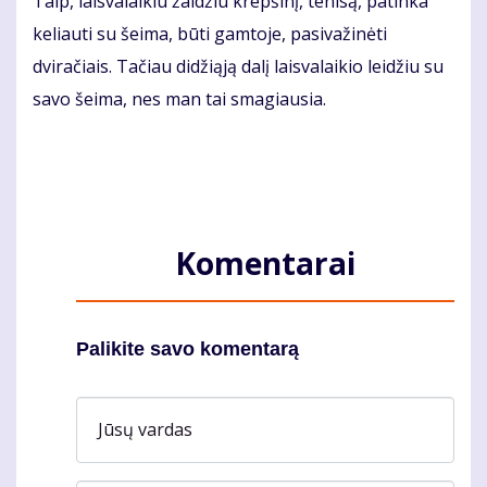
Taip, laisvalaikiu žaidžiu krepšinį, tenisą, patinka
keliauti su šeima, būti gamtoje, pasivažinėti
dviračiais. Tačiau didžiąją dalį laisvalaikio leidžiu su
savo šeima, nes man tai smagiausia.
Komentarai
Palikite savo komentarą
Jūsų vardas