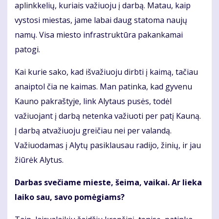
aplinkkelių, kuriais važiuoju į darbą. Matau, kaip
vystosi miestas, jame labai daug statoma naujų
namų. Visa miesto infrastruktūra pakankamai
patogi.
Kai kurie sako, kad išvažiuoju dirbti į kaimą, tačiau
anaiptol čia ne kaimas. Man patinka, kad gyvenu
Kauno pakraštyje, link Alytaus pusės, todėl
važiuojant į darbą netenka važiuoti per patį Kauną.
Į darbą atvažiuoju greičiau nei per valandą.
Važiuodamas į Alytų pasiklausau radijo, žinių, ir jau
žiūrėk Alytus.
Darbas svečiame mieste, šeima, vaikai. Ar lieka
laiko sau, savo pomėgiams?