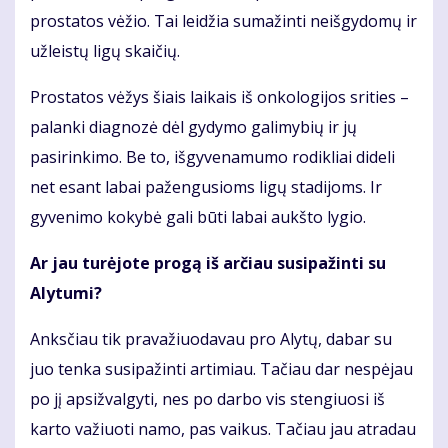
prostatos vėžio. Tai leidžia sumažinti neišgydomų ir
užleistų ligų skaičių.
Prostatos vėžys šiais laikais iš onkologijos srities –
palanki diagnozė dėl gydymo galimybių ir jų
pasirinkimo. Be to, išgyvenamumo rodikliai dideli
net esant labai pažengusioms ligų stadijoms. Ir
gyvenimo kokybė gali būti labai aukšto lygio.
Ar jau turėjote progą iš arčiau susipažinti su
Alytumi?
Anksčiau tik pravažiuodavau pro Alytų, dabar su
juo tenka susipažinti artimiau. Tačiau dar nespėjau
po jį apsižvalgyti, nes po darbo vis stengiuosi iš
karto važiuoti namo, pas vaikus. Tačiau jau atradau