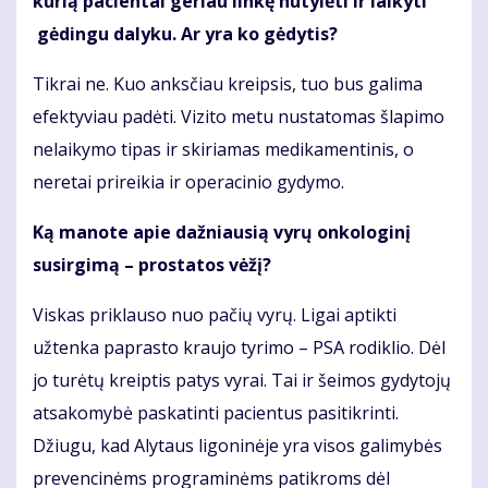
kurią pacientai geriau linkę nutylėti ir laikyti
gėdingu dalyku. Ar yra ko gėdytis?
Tikrai ne. Kuo anksčiau kreipsis, tuo bus galima
efektyviau padėti. Vizito metu nustatomas šlapimo
nelaikymo tipas ir skiriamas medikamentinis, o
neretai prireikia ir operacinio gydymo.
Ką manote apie dažniausią vyrų onkologinį
susirgimą – prostatos vėžį?
Viskas priklauso nuo pačių vyrų. Ligai aptikti
užtenka paprasto kraujo tyrimo – PSA rodiklio. Dėl
jo turėtų kreiptis patys vyrai. Tai ir šeimos gydytojų
atsakomybė paskatinti pacientus pasitikrinti.
Džiugu, kad Alytaus ligoninėje yra visos galimybės
prevencinėms programinėms patikroms dėl