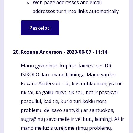
Web page addresses and email
addresses turn into links automatically.
Roxana Anderson
- 2020-06-07 - 11:14
Mano gyvenimas kupinas laimės, nes DR
Komentaras
ISIKOLO daro mane laimingą. Mano vardas
Roxana Anderson. Tai, kas nutiko man, yra ne
tik tai, ką galiu laikyti tik sau, bet ir pasakyti
pasauliui, kad tie, kurie turi kokių nors
problemų dėl savo santykių ar santuokos,
sugrąžintų savo meilę ir vėl būtų laimingi. Aš ir
mano meilužis turėjome rimtų problemų,