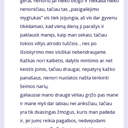
gerai, nenoriu jai nieko blogo ir niekada nieko
nenorėčiau, tačiau tas „pasigailėjimo
mygtukas“ vis tiek įsijungia, aš vis dar gyvenu
tikėdamasi, kad vieną dieną ji parašys ir
paklausk manęs, kaip man sekasi, tačiau
tokios viltys atrodo tuščios. , nes po
išsiskyrimo mes visiškai nebendraujame.
Kažkas nori kalbėtis, dalytis mintimis ar net
keistis jomis, tačiau draugai, nepatyrę kažko
panašaus, nenori nuolatos našta tenkinti
šeimos narių.
galiausiai mano draugė vėliau grįžo pas mane
ir mane myli dar labiau nei anksčiau, tačiau
yra tik dvasingas žmogus, kuris man padeda
ir, jei jums reikia pagalbos, nedvejodami