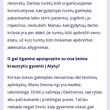
nenorėtų. Darbas turėtų būti organizuojamas
konstruktyviai, kad gydytojas turėtų galimybę
pakankamai laiko skirti pacientui, įsigilinti į jo
rūpesčius, neskubėti. Manau, kad gydytojų darbo
krūviai yra per dideli. Jie turėtų būti apibrėžti vienu
etatu, už kurį turėtų būti mokamas apibrėžtas
adekvatus atlyginimas.
O gal ilgainiui apsispręsite su visa šeima
kraustytis gyventi į Alytų?
Kol kas tokios galimybės nesvarstau dėl šeiminių
aplinkybių. Mano žmona irgi yra medikė,
odontologė. Dirbti ji važinėja į Elektrėnus, tad rytais
abu patraukiame į priešingas puses. Tačiau
niekada negali žinoti, kaip gyvenime viskas gali