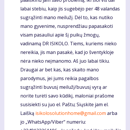
labai stebiu, kaip jis sugebėjo per 48 valandas
sugrąžinti mano meilužį. Dėl to, kas nutiko
mano gyvenime, nusprendžiau papasakoti
visam pasauliui apie šį puikų žmogų,
vadinamą DR ISIKOLO. Tiems, kuriems nieko
nereikia, jis man pasakė, kad jo šventykloje
nėra nieko neįmanomo. Aš juo labai tikiu.
Draugai ar bet kas, kas skaito mano
parodymus, jei jums reikia pagalbos
sugrąžinti buvusį meilužį/buvusį vyrą ar
norite turėti savo kūdikį, maloniai prašome
susisiekti su juo el. Paštu; Siųskite jam el.
Laišką
isikolosolutionhome@gmail.com
arba
jo „WhatsApp/Viber“ numeriu: