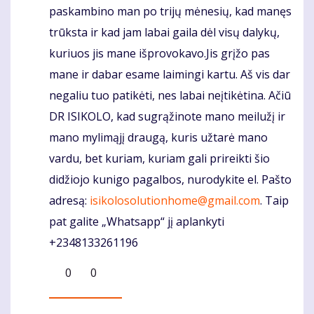
paskambino man po trijų mėnesių, kad manęs
trūksta ir kad jam labai gaila dėl visų dalykų,
kuriuos jis mane išprovokavo.Jis grįžo pas
mane ir dabar esame laimingi kartu. Aš vis dar
negaliu tuo patikėti, nes labai neįtikėtina. Ačiū
DR ISIKOLO, kad sugrąžinote mano meilužį ir
mano mylimąjį draugą, kuris užtarė mano
vardu, bet kuriam, kuriam gali prireikti šio
didžiojo kunigo pagalbos, nurodykite el. Pašto
adresą:
isikolosolutionhome@gmail.com
. Taip
pat galite „Whatsapp“ jį aplankyti
+2348133261196
0
0