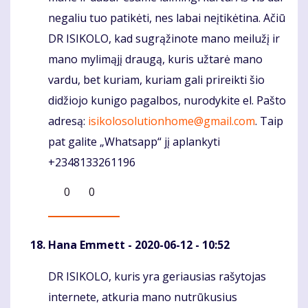
negaliu tuo patikėti, nes labai neįtikėtina. Ačiū
DR ISIKOLO, kad sugrąžinote mano meilužį ir
mano mylimąjį draugą, kuris užtarė mano
vardu, bet kuriam, kuriam gali prireikti šio
didžiojo kunigo pagalbos, nurodykite el. Pašto
adresą:
isikolosolutionhome@gmail.com
. Taip
pat galite „Whatsapp“ jį aplankyti
+2348133261196
0
0
Hana Emmett
- 2020-06-12 - 10:52
DR ISIKOLO, kuris yra geriausias rašytojas
Komentaras
internete, atkuria mano nutrūkusius