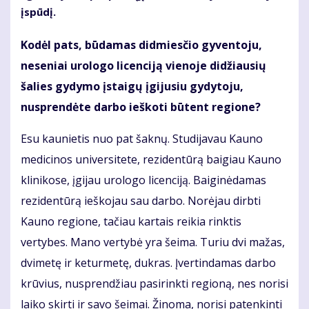
įspūdį.
Kodėl pats, būdamas didmiesčio gyventoju,
neseniai urologo licenciją vienoje didžiausių
šalies gydymo įstaigų įgijusiu gydytoju,
nusprendėte darbo ieškoti būtent regione?
Esu kaunietis nuo pat šaknų. Studijavau Kauno
medicinos universitete, rezidentūrą baigiau Kauno
klinikose, įgijau urologo licenciją. Baiginėdamas
rezidentūrą ieškojau sau darbo. Norėjau dirbti
Kauno regione, tačiau kartais reikia rinktis
vertybes. Mano vertybė yra šeima. Turiu dvi mažas,
dvimetę ir keturmetę, dukras. Įvertindamas darbo
krūvius, nusprendžiau pasirinkti regioną, nes norisi
laiko skirti ir savo šeimai. Žinoma, norisi patenkinti