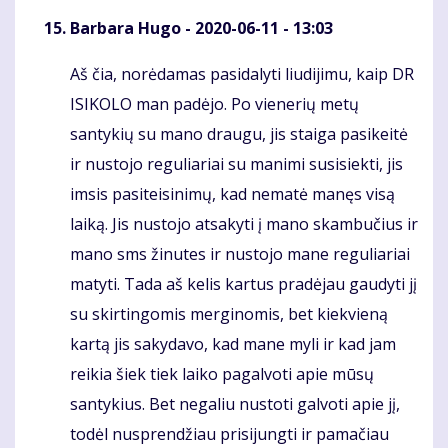
Barbara Hugo
- 2020-06-11 - 13:03
Aš čia, norėdamas pasidalyti liudijimu, kaip DR
Komentaras
ISIKOLO man padėjo. Po vienerių metų
santykių su mano draugu, jis staiga pasikeitė
ir nustojo reguliariai su manimi susisiekti, jis
imsis pasiteisinimų, kad nematė manęs visą
laiką. Jis nustojo atsakyti į mano skambučius ir
mano sms žinutes ir nustojo mane reguliariai
matyti. Tada aš kelis kartus pradėjau gaudyti jį
su skirtingomis merginomis, bet kiekvieną
kartą jis sakydavo, kad mane myli ir kad jam
reikia šiek tiek laiko pagalvoti apie mūsų
santykius. Bet negaliu nustoti galvoti apie jį,
todėl nusprendžiau prisijungti ir pamačiau