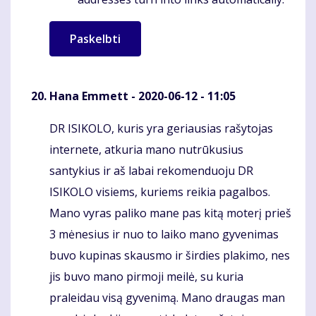
Hana Emmett
- 2020-06-12 - 11:05
DR ISIKOLO, kuris yra geriausias rašytojas
Komentaras
internete, atkuria mano nutrūkusius
santykius ir aš labai rekomenduoju DR
ISIKOLO visiems, kuriems reikia pagalbos.
Mano vyras paliko mane pas kitą moterį prieš
3 mėnesius ir nuo to laiko mano gyvenimas
buvo kupinas skausmo ir širdies plakimo, nes
jis buvo mano pirmoji meilė, su kuria
praleidau visą gyvenimą. Mano draugas man