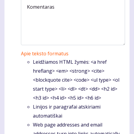
Komentaras
Apie teksto formatus
Leidžiamos HTML žymės: <a href
hreflang> <em> <strong> <cite>
<blockquote cite> <code> <ul type> <ol
start type> <li> <dl> <dt> <dd> <h2 id>
<h3 id> <h4 id> <h5 id> <h6 id>
Linijos ir paragrafai atskiriami
automatiškai
Web page addresses and email
addresses turn into links automatically.