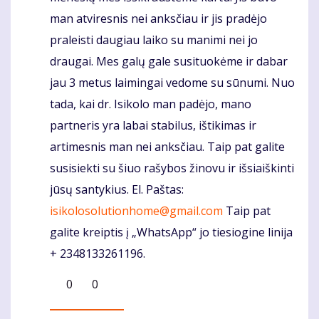
man atviresnis nei anksčiau ir jis pradėjo
praleisti daugiau laiko su manimi nei jo
draugai. Mes galų gale susituokėme ir dabar
jau 3 metus laimingai vedome su sūnumi. Nuo
tada, kai dr. Isikolo man padėjo, mano
partneris yra labai stabilus, ištikimas ir
artimesnis man nei anksčiau. Taip pat galite
susisiekti su šiuo rašybos žinovu ir išsiaiškinti
jūsų santykius. El. Paštas:
isikolosolutionhome@gmail.com
Taip pat
galite kreiptis į „WhatsApp“ jo tiesiogine linija
+ 2348133261196.
0
0