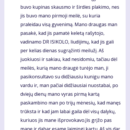
buvo kupinas skausmo ir širdies plakimo, nes
jis buvo mano pirmoji meilė, su kuria
praleidau visą gyvenimą. Mano draugas man
pasakė, kad jis pamatė keletą rašytojo,
vadinamo DR ISIKOLO, liudijimų, kad jis gali
per kelias dienas sugrąžinti meilužį. Aš
juokiuosi ir sakiau, kad nesidomiu, tačiau dėl
meilės, kurią mano draugė turėjo man, ji
pasikonsultavo su didžiausiu kunigu mano
vardu ir, man pačiai didžiausiai nuostabai, po
dviejų dienų mano vyras pirmą kartą
paskambino man po trijų mėnesių, kad manęs
trūksta ir kad jam labai gaila dėl visų dalykų,
kuriuos jis mane išprovokavo.Jis grįžo pas
mane ir dabar esame laimingi kartu. Aš vis dar