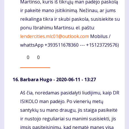
Martinso, kuris iš tikrųjų man padėjo paskolą
ir pakeitė mano įsitikinimą. Nežinau, ar jums
reikalinga tikra ir skubi paskola, susisiekite su
ponu Ibrahimu Martinsu. el. paštu:
lendercities.mlc01@outlook.com
Mobilus /
whattsApp +393511678360 --- +15123729576)
0
0
Barbara Hugo
- 2020-06-11 - 13:27
Aš čia, norėdamas pasidalyti liudijimu, kaip DR
Komentaras
ISIKOLO man padėjo. Po vienerių metų
santykių su mano draugu, jis staiga pasikeitė
ir nustojo reguliariai su manimi susisiekti, jis
imsis pasiteisinimų, kad nematė manęs visą