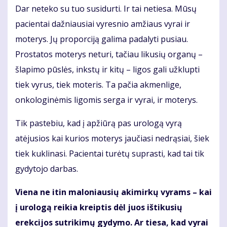
Dar neteko su tuo susidurti. Ir tai netiesa. Mūsų
pacientai dažniausiai vyresnio amžiaus vyrai ir
moterys. Jų proporciją galima padalyti pusiau.
Prostatos moterys neturi, tačiau likusių organų –
šlapimo pūslės, inkstų ir kitų – ligos gali užklupti
tiek vyrus, tiek moteris. Ta pačia akmenlige,
onkologinėmis ligomis serga ir vyrai, ir moterys.
Tik pastebiu, kad į apžiūrą pas urologą vyrą
atėjusios kai kurios moterys jaučiasi nedrąsiai, šiek
tiek kuklinasi. Pacientai turėtų suprasti, kad tai tik
gydytojo darbas.
Viena ne itin maloniausių akimirkų vyrams – kai
į urologą reikia kreiptis dėl juos ištikusių
erekcijos sutrikimų gydymo. Ar tiesa, kad vyrai