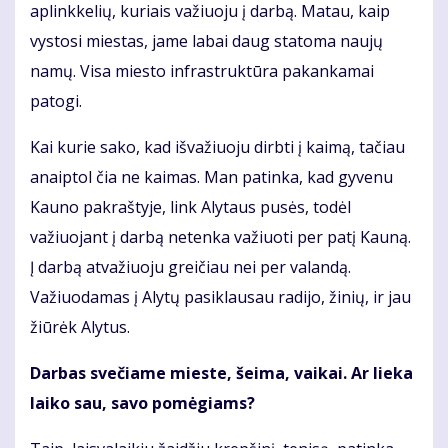
aplinkkelių, kuriais važiuoju į darbą. Matau, kaip
vystosi miestas, jame labai daug statoma naujų
namų. Visa miesto infrastruktūra pakankamai
patogi.
Kai kurie sako, kad išvažiuoju dirbti į kaimą, tačiau
anaiptol čia ne kaimas. Man patinka, kad gyvenu
Kauno pakraštyje, link Alytaus pusės, todėl
važiuojant į darbą netenka važiuoti per patį Kauną.
Į darbą atvažiuoju greičiau nei per valandą.
Važiuodamas į Alytų pasiklausau radijo, žinių, ir jau
žiūrėk Alytus.
Darbas svečiame mieste, šeima, vaikai. Ar lieka
laiko sau, savo pomėgiams?