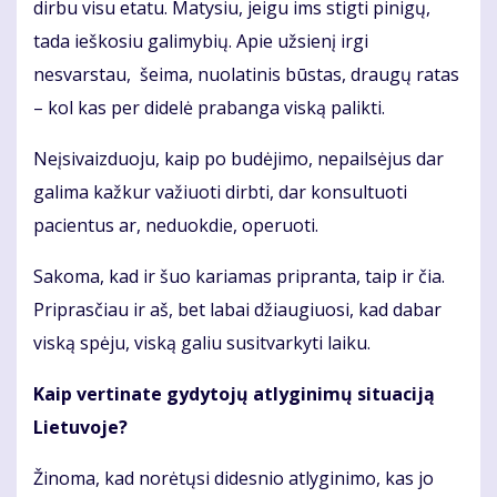
dirbu visu etatu. Matysiu, jeigu ims stigti pinigų,
tada ieškosiu galimybių. Apie užsienį irgi
nesvarstau, šeima, nuolatinis būstas, draugų ratas
– kol kas per didelė prabanga viską palikti.
Neįsivaizduoju, kaip po budėjimo, nepailsėjus dar
galima kažkur važiuoti dirbti, dar konsultuoti
pacientus ar, neduokdie, operuoti.
Sakoma, kad ir šuo kariamas pripranta, taip ir čia.
Priprasčiau ir aš, bet labai džiaugiuosi, kad dabar
viską spėju, viską galiu susitvarkyti laiku.
Kaip vertinate gydytojų atlyginimų situaciją
Lietuvoje?
Žinoma, kad norėtųsi didesnio atlyginimo, kas jo