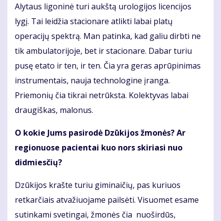
Alytaus ligoninė turi aukštą urologijos licencijos
lygį. Tai leidžia stacionare atlikti labai platų
operacijų spektrą. Man patinka, kad galiu dirbti ne
tik ambulatorijoje, bet ir stacionare. Dabar turiu
pusę etato ir ten, ir ten. Čia yra geras aprūpinimas
instrumentais, nauja technologine įranga.
Priemonių čia tikrai netrūksta. Kolektyvas labai
draugiškas, malonus.
O kokie Jums pasirodė Dzūkijos žmonės? Ar
regionuose pacientai kuo nors skiriasi nuo
didmiesčių?
Dzūkijos krašte turiu giminaičių, pas kuriuos
retkarčiais atvažiuojame pailsėti. Visuomet esame
sutinkami svetingai, žmonės čia nuoširdūs,