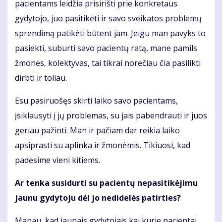
pacientams leidžia prisirišti prie konkretaus
gydytojo, juo pasitikėti ir savo sveikatos problemų
sprendimą patikėti būtent jam. Jeigu man pavyks to
pasiekti, suburti savo pacientų ratą, mane pamils
žmonės, kolektyvas, tai tikrai norėčiau čia pasilikti
dirbti ir toliau.
Esu pasiruošęs skirti laiko savo pacientams,
įsiklausyti į jų problemas, su jais pabendrauti ir juos
geriau pažinti. Man ir pačiam dar reikia laiko
apsiprasti su aplinka ir žmonėmis. Tikiuosi, kad
padėsime vieni kitiems.
Ar tenka susidurti su pacientų nepasitikėjimu
jaunu gydytoju dėl jo nedidelės patirties?
Manau, kad jaunais gydytojais kai kurie pacientai