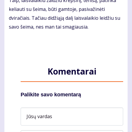
Taip, laisvalaikiu žaidžiu krepšinį, tenisą, patinka
keliauti su šeima, būti gamtoje, pasivažinėti
dviračiais. Tačiau didžiąją dalį laisvalaikio leidžiu su
savo šeima, nes man tai smagiausia.
Komentarai
Palikite savo komentarą
Jūsų vardas