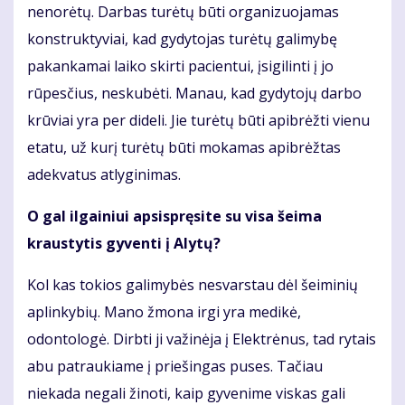
nenorėtų. Darbas turėtų būti organizuojamas
konstruktyviai, kad gydytojas turėtų galimybę
pakankamai laiko skirti pacientui, įsigilinti į jo
rūpesčius, neskubėti. Manau, kad gydytojų darbo
krūviai yra per dideli. Jie turėtų būti apibrėžti vienu
etatu, už kurį turėtų būti mokamas apibrėžtas
adekvatus atlyginimas.
O gal ilgainiui apsispręsite su visa šeima
kraustytis gyventi į Alytų?
Kol kas tokios galimybės nesvarstau dėl šeiminių
aplinkybių. Mano žmona irgi yra medikė,
odontologė. Dirbti ji važinėja į Elektrėnus, tad rytais
abu patraukiame į priešingas puses. Tačiau
niekada negali žinoti, kaip gyvenime viskas gali