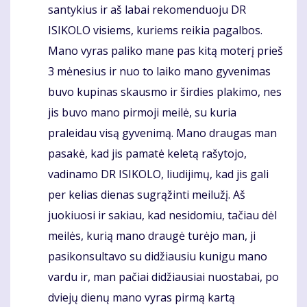
santykius ir aš labai rekomenduoju DR
ISIKOLO visiems, kuriems reikia pagalbos.
Mano vyras paliko mane pas kitą moterį prieš
3 mėnesius ir nuo to laiko mano gyvenimas
buvo kupinas skausmo ir širdies plakimo, nes
jis buvo mano pirmoji meilė, su kuria
praleidau visą gyvenimą. Mano draugas man
pasakė, kad jis pamatė keletą rašytojo,
vadinamo DR ISIKOLO, liudijimų, kad jis gali
per kelias dienas sugrąžinti meilužį. Aš
juokiuosi ir sakiau, kad nesidomiu, tačiau dėl
meilės, kurią mano draugė turėjo man, ji
pasikonsultavo su didžiausiu kunigu mano
vardu ir, man pačiai didžiausiai nuostabai, po
dviejų dienų mano vyras pirmą kartą