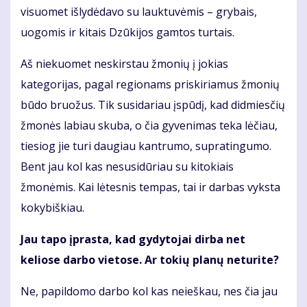
visuomet išlydėdavo su lauktuvėmis – grybais,
uogomis ir kitais Dzūkijos gamtos turtais.
Aš niekuomet neskirstau žmonių į jokias
kategorijas, pagal regionams priskiriamus žmonių
būdo bruožus. Tik susidariau įspūdį, kad didmiesčių
žmonės labiau skuba, o čia gyvenimas teka lėčiau,
tiesiog jie turi daugiau kantrumo, supratingumo.
Bent jau kol kas nesusidūriau su kitokiais
žmonėmis. Kai lėtesnis tempas, tai ir darbas vyksta
kokybiškiau.
Jau tapo įprasta, kad gydytojai dirba net
keliose darbo vietose. Ar tokių planų neturite?
Ne, papildomo darbo kol kas neieškau, nes čia jau