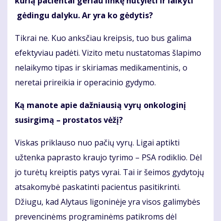
kurią pacientai geriau linkę nutylėti ir laikyti
gėdingu dalyku. Ar yra ko gėdytis?
Tikrai ne. Kuo anksčiau kreipsis, tuo bus galima
efektyviau padėti. Vizito metu nustatomas šlapimo
nelaikymo tipas ir skiriamas medikamentinis, o
neretai prireikia ir operacinio gydymo.
Ką manote apie dažniausią vyrų onkologinį
susirgimą – prostatos vėžį?
Viskas priklauso nuo pačių vyrų. Ligai aptikti
užtenka paprasto kraujo tyrimo – PSA rodiklio. Dėl
jo turėtų kreiptis patys vyrai. Tai ir šeimos gydytojų
atsakomybė paskatinti pacientus pasitikrinti.
Džiugu, kad Alytaus ligoninėje yra visos galimybės
prevencinėms programinėms patikroms dėl