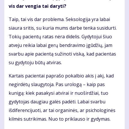
vis dar vengia tai daryti?
Taip, tai vis dar problema. Seksologija yra labai
siaura sritis, su kuria mums darbe tenka susidurti.
Tokių pacientų ratas nėra didelis. Gydytojui šiuo
atveju reikia labai gerų bendravimo įgūdžių, jam
svarbu apie pacientą sužinoti viską, kad pacientas
su gydytoju būtų atviras.
Kartais pacientai paprašo pokalbio akis į akį, kad
negirdėtų slaugytoja. Pas urologą – kaip pas
kunigą: kiek pasakysi atvirai ir nuoširdžiai, tuo
gydytojas daugiau galės padėti. Labai svarbu
išdiferencijuoti, ar tai organinės, ar psichologinės
kilmės sutrikimas. Nuo to priklauso ir gydymas.