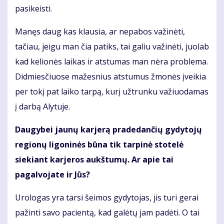
pasikeisti.
Manęs daug kas klausia, ar nepabos važinėti,
tačiau, jeigu man čia patiks, tai galiu važinėti, juolab
kad kelionės laikas ir atstumas man nėra problema.
Didmiesčiuose mažesnius atstumus žmonės įveikia
per tokį pat laiko tarpą, kurį užtrunku važiuodamas
į darbą Alytuje.
Daugybei jaunų karjerą pradedančių gydytojų
regionų ligoninės būna tik tarpinė stotelė
siekiant karjeros aukštumų. Ar apie tai
pagalvojate ir Jūs?
Urologas yra tarsi šeimos gydytojas, jis turi gerai
pažinti savo pacientą, kad galėtų jam padėti. O tai