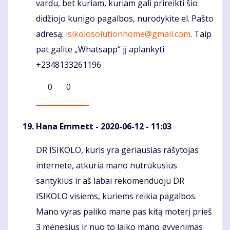
vardu, bet kuriam, kuriam gali prireikti šio
didžiojo kunigo pagalbos, nurodykite el. Pašto
adresą:
isikolosolutionhome@gmail.com
. Taip
pat galite „Whatsapp“ jį aplankyti
+2348133261196
0
0
Hana Emmett
- 2020-06-12 - 11:03
DR ISIKOLO, kuris yra geriausias rašytojas
Komentaras
internete, atkuria mano nutrūkusius
santykius ir aš labai rekomenduoju DR
ISIKOLO visiems, kuriems reikia pagalbos.
Mano vyras paliko mane pas kitą moterį prieš
3 mėnesius ir nuo to laiko mano gyvenimas