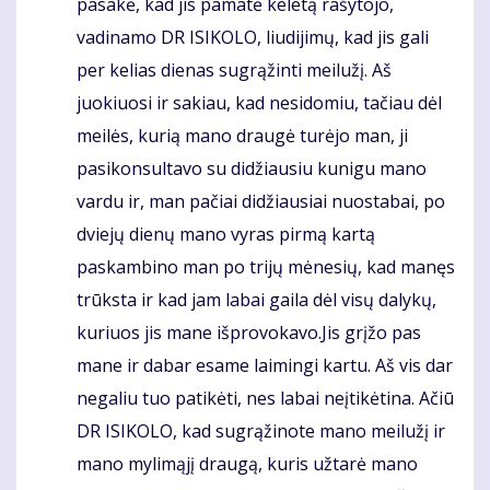
pasakė, kad jis pamatė keletą rašytojo,
vadinamo DR ISIKOLO, liudijimų, kad jis gali
per kelias dienas sugrąžinti meilužį. Aš
juokiuosi ir sakiau, kad nesidomiu, tačiau dėl
meilės, kurią mano draugė turėjo man, ji
pasikonsultavo su didžiausiu kunigu mano
vardu ir, man pačiai didžiausiai nuostabai, po
dviejų dienų mano vyras pirmą kartą
paskambino man po trijų mėnesių, kad manęs
trūksta ir kad jam labai gaila dėl visų dalykų,
kuriuos jis mane išprovokavo.Jis grįžo pas
mane ir dabar esame laimingi kartu. Aš vis dar
negaliu tuo patikėti, nes labai neįtikėtina. Ačiū
DR ISIKOLO, kad sugrąžinote mano meilužį ir
mano mylimąjį draugą, kuris užtarė mano