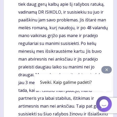
tiek daug gerų kalbų apie šį rašybos ratuką,
vadinamą DR ISIKOLO, ir susisiekiu su juo ir
paaiškinu jam savo problemas. Jis ištarė man
meilės romaną, kurį naudoju, ir po 48 valandų
mano vaikinas grįžo pas mane ir pradėjo
reguliariai su manimi susisiekti. Po kelių
mėnesių mes išsikraustėme kartu. Jis buvo
man atviresnis nei anksčiau ir jis pradėjo
praleisti daugiau laiko su manimi nei jo
draugai. Mes galų gale susituokėme ir dabar
Sveiki. Kaip galime padėti?
jau 3 metus laimingai vedome su sūnumi. Nuo
tada, kai dr. Isikolo man padėjo, mano
partneris yra labai stabilus, ištikimas ir
artimesnis man nei anksčiau. Taip pat galite
susisiekti su šiuo rašybos žinovu ir išsiaiškinti