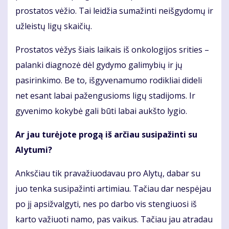
prostatos vėžio. Tai leidžia sumažinti neišgydomų ir
užleistų ligų skaičių.
Prostatos vėžys šiais laikais iš onkologijos srities –
palanki diagnozė dėl gydymo galimybių ir jų
pasirinkimo. Be to, išgyvenamumo rodikliai dideli
net esant labai pažengusioms ligų stadijoms. Ir
gyvenimo kokybė gali būti labai aukšto lygio.
Ar jau turėjote progą iš arčiau susipažinti su
Alytumi?
Anksčiau tik pravažiuodavau pro Alytų, dabar su
juo tenka susipažinti artimiau. Tačiau dar nespėjau
po jį apsižvalgyti, nes po darbo vis stengiuosi iš
karto važiuoti namo, pas vaikus. Tačiau jau atradau