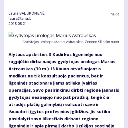
Laura BALIUKONIENĖ,
Nr.
94
laura@ana.lt
2018-08-21
Gydytojas urologas Marius Astrauskas. Zenono Šilinsko nuotr.
Alytaus apskrities S.Kudirkos ligoninėje nuo
rugpjūčio dirba naujas gydytojas urologas Marius
Astrauskas (30 m.). Iš Kauno atvažiuojantis
medikas ne tik konsultuoja pacientus, bet ir
ligoninės stacionare jiems atlieka įvairias
operacijas. Savo pasirinkimu dirbti regione jaunasis
gydytojas neabejojo nuo pat pradžių, teigė čia
atradęs plačių galimybių realizuoti save ir
išnaudoti įgytus profesinius įgūdžius. Jis sutiko
pasidalyti savo lūkesčiais dirbant regiono
ligoninėje ir apie pirmąjį darbo Dzūkijos sostinėje