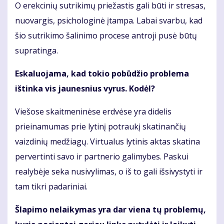
O erekcinių sutrikimų priežastis gali būti ir stresas,
nuovargis, psichologinė įtampa. Labai svarbu, kad
šio sutrikimo šalinimo procese antroji pusė būtų
supratinga.
Eskaluojama, kad tokio pobūdžio problema
ištinka vis jaunesnius vyrus. Kodėl?
Viešose skaitmeninėse erdvėse yra didelis
prieinamumas prie lytinį potraukį skatinančių
vaizdinių medžiagų. Virtualus lytinis aktas skatina
pervertinti savo ir partnerio galimybes. Paskui
realybėje seka nusivylimas, o iš to gali išsivystyti ir
tam tikri padariniai.
Šlapimo nelaikymas yra dar viena tų problemų,