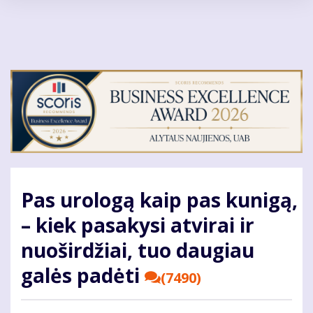
Pereiti
į
pagrindinį
turinį
Pas urologą kaip pas kunigą,
– kiek pasakysi atvirai ir
nuoširdžiai, tuo daugiau
galės padėti
(7490)