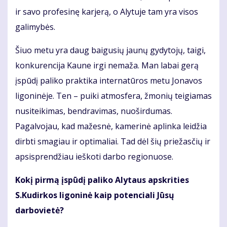
ir savo profesinę karjerą, o Alytuje tam yra visos
galimybės.
Šiuo metu yra daug baigusių jaunų gydytojų, taigi,
konkurencija Kaune irgi nemaža. Man labai gerą
įspūdį paliko praktika internatūros metu Jonavos
ligoninėje. Ten – puiki atmosfera, žmonių teigiamas
nusiteikimas, bendravimas, nuoširdumas.
Pagalvojau, kad mažesnė, kamerinė aplinka leidžia
dirbti smagiau ir optimaliai. Tad dėl šių priežasčių ir
apsisprendžiau ieškoti darbo regionuose.
Kokį pirmą įspūdį paliko Alytaus apskrities
S.Kudirkos ligoninė kaip potenciali Jūsų
darbovietė?