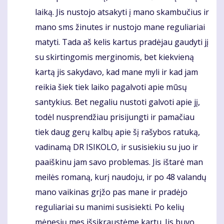
laiką. Jis nustojo atsakyti į mano skambučius ir
mano sms žinutes ir nustojo mane reguliariai
matyti. Tada aš kelis kartus pradėjau gaudyti jį
su skirtingomis merginomis, bet kiekvieną
kartą jis sakydavo, kad mane myli ir kad jam
reikia šiek tiek laiko pagalvoti apie mūsų
santykius. Bet negaliu nustoti galvoti apie jį,
todėl nusprendžiau prisijungti ir pamačiau
tiek daug gerų kalbų apie šį rašybos ratuką,
vadinamą DR ISIKOLO, ir susisiekiu su juo ir
paaiškinu jam savo problemas. Jis ištarė man
meilės romaną, kurį naudoju, ir po 48 valandų
mano vaikinas grįžo pas mane ir pradėjo
reguliariai su manimi susisiekti. Po kelių
mėnesių mes išsikraustėme kartu. Jis buvo