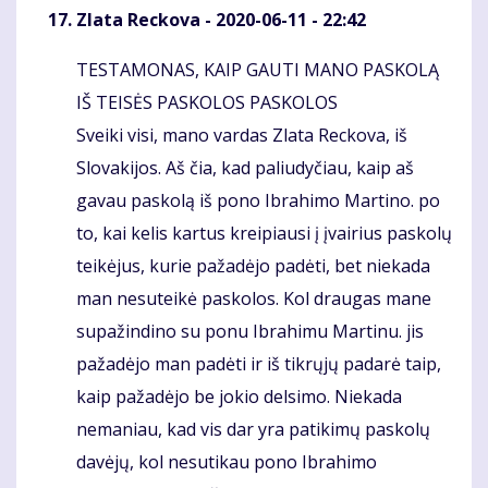
Zlata Reckova
- 2020-06-11 - 22:42
TESTAMONAS, KAIP GAUTI MANO PASKOLĄ
Komentaras
IŠ TEISĖS PASKOLOS PASKOLOS
Sveiki visi, mano vardas Zlata Reckova, iš
Slovakijos. Aš čia, kad paliudyčiau, kaip aš
gavau paskolą iš pono Ibrahimo Martino. po
to, kai kelis kartus kreipiausi į įvairius paskolų
teikėjus, kurie pažadėjo padėti, bet niekada
man nesuteikė paskolos. Kol draugas mane
supažindino su ponu Ibrahimu Martinu. jis
pažadėjo man padėti ir iš tikrųjų padarė taip,
kaip pažadėjo be jokio delsimo. Niekada
nemaniau, kad vis dar yra patikimų paskolų
davėjų, kol nesutikau pono Ibrahimo