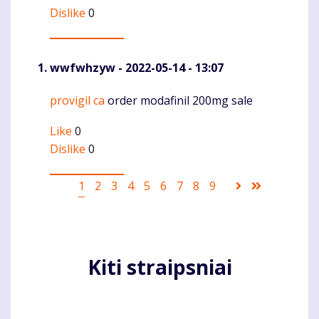
Dislike
0
wwfwhzyw
- 2022-05-14 - 13:07
provigil ca
order modafinil 200mg sale
Komentaras
Like
0
Dislike
0
Pagination
Current
1
Puslapis
2
Puslapis
3
Puslapis
4
Puslapis
5
Puslapis
6
Puslapis
7
Puslapis
8
Puslapis
9
Sekantis
Last
page
puslapis
page
Kiti straipsniai