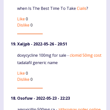
when Is The Best Time To Take
Cialis
?
Komentaras
Like
0
Dislike
0
Xaljpb
- 2022-05-26 - 20:51
doxycycline 100mg for sale -
clomid 50mg cost
Komentaras
tadalafil generic name
Like
0
Dislike
0
Osofuw
- 2022-05-23 - 22:23
amoxicillin 500mg ca -
zithromax order online