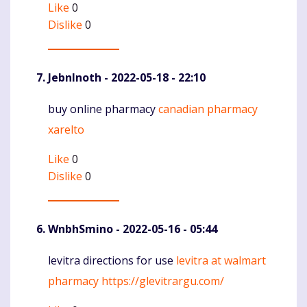
Like
0
Dislike
0
JebnInoth
- 2022-05-18 - 22:10
buy online pharmacy
canadian pharmacy
Komentaras
xarelto
Like
0
Dislike
0
WnbhSmino
- 2022-05-16 - 05:44
levitra directions for use
levitra at walmart
Komentaras
pharmacy
https://glevitrargu.com/