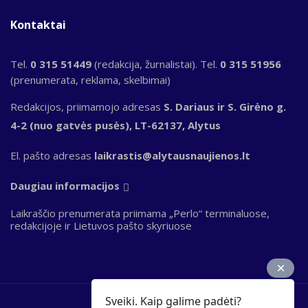
Kontaktai
Tel.
0 315 51449
(redakcija, žurnalistai). Tel.
0 315 51956
(prenumerata, reklama, skelbimai)
Redakcijos, priimamojo adresas
S. Dariaus ir S. Girėno g.
4-2 (nuo gatvės pusės), LT-62137, Alytus
El. pašto adresas
laikrastis@alytausnaujienos.lt
Daugiau informacijos
Laikraščio prenumerata priimama „Perlo“ terminaluose,
redakcijoje ir Lietuvos pašto skyriuose
Sveiki. Kaip galime padėti?