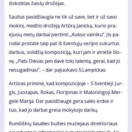
iš­skob­tas žais­lų dro­žė­jas.
Sau­lius pa­si­džiau­gia ne tik už sa­ve, bet ir už sa­vo
mo­ki­nį, me­džio dro­žė­ją Ar­tū­rą Ja­nic­ką, ku­rio pra­
ėju­sių me­tų dar­bai įver­tin­ti „Auk­so vai­ni­ku“. Jis pa­
ro­dai pri­sta­tė taip pat iš šven­tų­jų se­ri­jos su­kur­tus
dar­bus, so­li­džią kom­po­zi­ci­ją, ku­ri jam ir at­ne­šė šlo­
vę. „Pats Die­vas jam da­vė to­kį ta­len­tą, ge­rai, kad jo
ne­su­ga­di­nau“, – dar pa­juo­ka­vo S.Lam­pic­kas.
Ar­tū­ras pri­mi­nė, kad kom­po­zi­ci­jo­je – 5 šven­tie­ji: Jur­
gis, Juo­za­pas, Ro­kas, Flo­ri­jo­nas ir Ma­lo­nin­go­ji Mer­
ge­lė Ma­ri­ja. Dar pa­si­džiau­gė ge­ra sa­lės erd­ve ir
tuo, kad jo dar­bai gre­ta mo­ky­to­jo dar­bų.
Rum­šiš­kių liau­dies bui­ties mu­zie­jaus di­rek­to­riaus