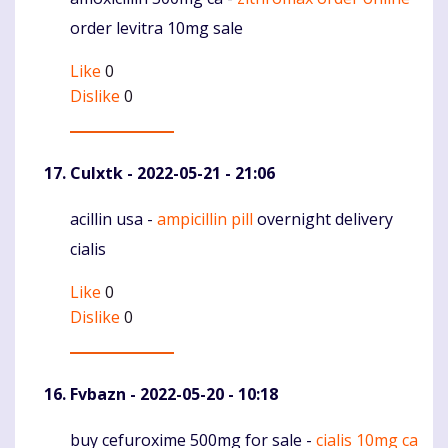
Komentaras
order levitra 10mg sale
Like
0
Dislike
0
Culxtk
- 2022-05-21 - 21:06
acillin usa -
ampicillin pill
overnight delivery
Komentaras
cialis
Like
0
Dislike
0
Fvbazn
- 2022-05-20 - 10:18
buy cefuroxime 500mg for sale -
cialis 10mg ca
Komentaras