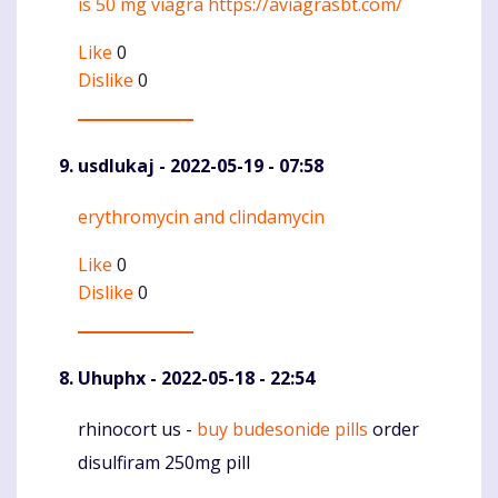
is 50 mg viagra
https://aviagrasbt.com/
Like
0
Dislike
0
usdlukaj
- 2022-05-19 - 07:58
erythromycin and clindamycin
Komentaras
Like
0
Dislike
0
Uhuphx
- 2022-05-18 - 22:54
rhinocort us -
buy budesonide pills
order
Komentaras
disulfiram 250mg pill