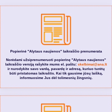
Popierinė "Alytaus naujienos" laikraščio prenumerata
Norėdami užsiprenumeruoti popierinę "Alytaus naujienos"
laikraščio versiją rašykite mums el. paštu:
skelbimai@ana.lt
ir nurodykite savo vardą, pavardę ir adresą, kuriuo turėtų
būti pristatomas laikraštis. Kai tik gausime jūsų laišką,
informuosime Jus dėl tolimesnių žingsnių.