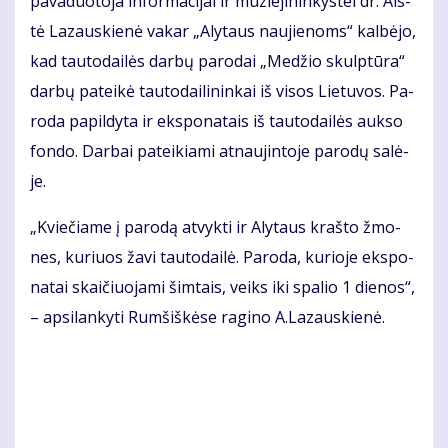
pa­va­duo­to­ja in­for­ma­ci­jai ir mu­zie­ji­nin­kys­tei dr. Ais­
tė La­zaus­kie­nė va­kar „Aly­taus nau­jie­noms“ kal­bė­jo,
kad tau­to­dai­lės dar­bų pa­ro­dai „Me­džio skulp­tū­ra“
dar­bų pa­tei­kė tau­to­dai­li­nin­kai iš vi­sos Lie­tu­vos. Pa­
ro­da pa­pil­dy­ta ir eks­po­na­tais iš tau­to­dai­lės auk­so
fon­do. Dar­bai pa­tei­kia­mi at­nau­jin­to­je pa­ro­dų sa­lė­
je.
„Kvie­čia­me į pa­ro­dą at­vyk­ti ir Aly­taus kraš­to žmo­
nes, ku­riuos ža­vi tau­to­dai­lė. Pa­ro­da, ku­rio­je eks­po­
na­tai skai­čiuo­ja­mi šim­tais, veiks iki spa­lio 1 die­nos“,
– ap­si­lan­ky­ti Rum­šiš­kė­se ra­gi­no A.La­zaus­kie­nė.