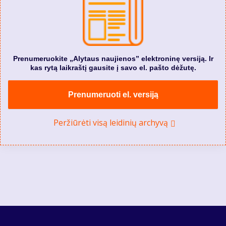
Prenumeruokite „Alytaus naujienos” elektroninę versiją. Ir
kas rytą laikraštį gausite į savo el. pašto dėžutę.
Prenumeruoti el. versiją
Peržiūrėti visą leidinių archyvą