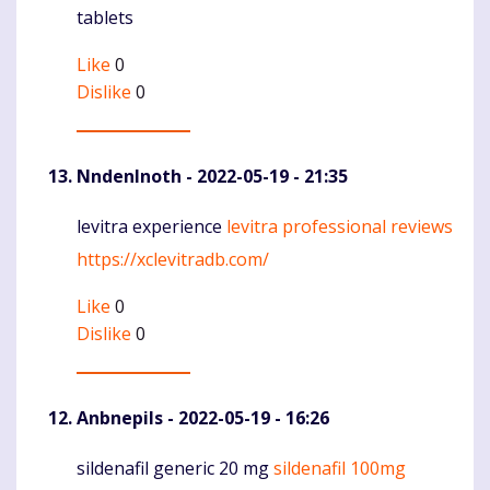
tablets
Like
0
Dislike
0
NndenInoth
- 2022-05-19 - 21:35
levitra experience
levitra professional reviews
Komentaras
https://xclevitradb.com/
Like
0
Dislike
0
Anbnepils
- 2022-05-19 - 16:26
sildenafil generic 20 mg
sildenafil 100mg
Komentaras