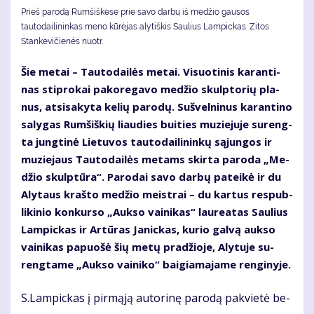
Prieš parodą Rumšiškėse prie savo darbų iš medžio gausos
tautodailininkas meno kūrėjas alytiškis Saulius Lampickas. Zitos
Stankevičienės nuotr.
Šie me­tai – Tau­to­dai­lės me­tai. Vi­suo­ti­nis ka­ran­ti­
nas stip­ro­kai pa­ko­re­ga­vo me­džio skulp­to­rių pla­
nus, at­si­sa­ky­ta ke­lių pa­ro­dų. Su­švel­ni­nus ka­ran­ti­no
sa­ly­gas Rum­šiš­kių liau­dies bui­ties mu­zie­ju­je su­reng­
ta jung­ti­nė Lie­tu­vos tau­to­dai­li­nin­kų są­jun­gos ir
mu­zie­jaus Tau­to­dai­lės me­tams skir­ta pa­ro­da „Me­
džio skulp­tū­ra“. Pa­ro­dai sa­vo dar­bų pa­tei­kė ir du
Aly­taus kraš­to me­džio meist­rai – du kar­tus res­pub­
li­ki­nio kon­kur­so „Auk­so vai­ni­kas“ lau­re­a­tas Sau­lius
Lam­pic­kas ir Ar­tū­ras Ja­nic­kas, ku­rio gal­vą auk­so
vai­ni­kas pa­puo­šė šių me­tų pra­džio­je, Aly­tu­je su­
reng­ta­me „Auk­so vai­ni­ko“ bai­gia­ma­ja­me ren­gi­ny­je.
S.Lam­pic­kas į pir­mą­ją au­to­ri­nę pa­ro­dą pa­kvie­tė be­