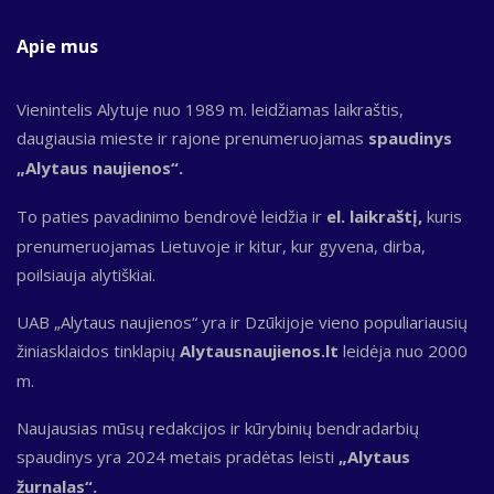
Apie mus
Vienintelis Alytuje nuo 1989 m. leidžiamas laikraštis,
daugiausia mieste ir rajone prenumeruojamas
spaudinys
„Alytaus naujienos“.
To paties pavadinimo bendrovė leidžia ir
el. laikraštį,
kuris
prenumeruojamas Lietuvoje ir kitur, kur gyvena, dirba,
poilsiauja alytiškiai.
UAB „Alytaus naujienos“ yra ir Dzūkijoje vieno populiariausių
žiniasklaidos tinklapių
Alytausnaujienos.lt
leidėja nuo 2000
m.
Naujausias mūsų redakcijos ir kūrybinių bendradarbių
spaudinys yra 2024 metais pradėtas leisti
„Alytaus
žurnalas“.