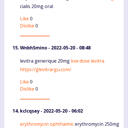
cialis 20mg oral
Like
0
Dislike
0
WnbhSmino
- 2022-05-20 - 08:48
levitra generique 20mg
low dose levitra
Komentaras
https://glevitrargu.com/
Like
0
Dislike
0
kclcqsay
- 2022-05-20 - 06:02
erythromycin ophthalmic
erythromycin 250mg
Komentaras