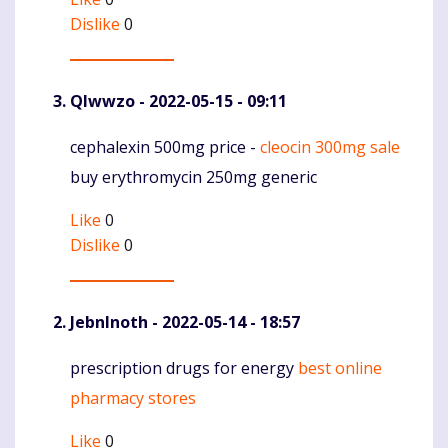
Dislike
0
Qlwwzo
- 2022-05-15 - 09:11
cephalexin 500mg price -
cleocin 300mg sale
Komentaras
buy erythromycin 250mg generic
Like
0
Dislike
0
JebnInoth
- 2022-05-14 - 18:57
prescription drugs for energy
best online
Komentaras
pharmacy stores
Like
0