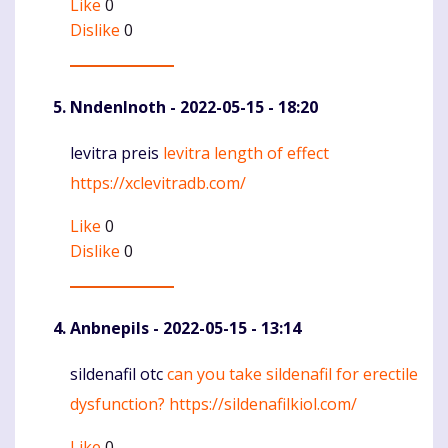
Like
0
Dislike
0
NndenInoth
- 2022-05-15 - 18:20
levitra preis
levitra length of effect
Komentaras
https://xclevitradb.com/
Like
0
Dislike
0
Anbnepils
- 2022-05-15 - 13:14
sildenafil otc
can you take sildenafil for erectile
Komentaras
dysfunction?
https://sildenafilkiol.com/
Like
0