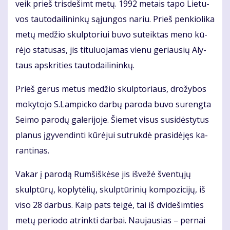
veik prieš tris­de­šimt me­tų. 1992 me­tais ta­po Lie­tu­
vos tau­to­dai­li­nin­kų są­jun­gos na­riu. Prieš pen­kio­li­ka
me­tų me­džio skulp­to­riui bu­vo su­teik­tas me­no kū­
rė­jo sta­tu­sas, jis ti­tu­luo­ja­mas vie­nu ge­riau­sių Aly­
taus ap­skri­ties tau­to­dai­li­nin­kų.
Prieš ge­rus me­tus me­džio skulp­to­riaus, dro­žy­bos
mo­ky­to­jo S.Lam­pic­ko dar­bų pa­ro­da bu­vo su­reng­ta
Sei­mo pa­ro­dų ga­le­ri­jo­je. Šie­met vi­sus su­si­dės­ty­tus
pla­nus įgy­ven­din­ti kū­rė­jui su­truk­dė pra­si­dė­jęs ka­
ran­ti­nas.
Va­kar į pa­ro­dą Rum­šiš­kė­se jis iš­ve­žė šven­tų­jų
skulp­tū­rų, kop­ly­tė­lių, skulp­tū­ri­nių kom­po­zi­ci­jų, iš
vi­so 28 dar­bus. Kaip pats tei­gė, tai iš dvi­de­šim­ties
me­tų pe­ri­odo at­rink­ti dar­bai. Nau­jau­sias – per­nai