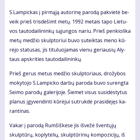
S.Lam­pic­kas į pir­mą­ją au­to­ri­nę pa­ro­dą pa­kvie­tė be­
veik prieš tris­de­šimt me­tų. 1992 me­tais ta­po Lie­tu­
vos tau­to­dai­li­nin­kų są­jun­gos na­riu. Prieš pen­kio­li­ka
me­tų me­džio skulp­to­riui bu­vo su­teik­tas me­no kū­
rė­jo sta­tu­sas, jis ti­tu­luo­ja­mas vie­nu ge­riau­sių Aly­
taus ap­skri­ties tau­to­dai­li­nin­kų.
Prieš ge­rus me­tus me­džio skulp­to­riaus, dro­žy­bos
mo­ky­to­jo S.Lam­pic­ko dar­bų pa­ro­da bu­vo su­reng­ta
Sei­mo pa­ro­dų ga­le­ri­jo­je. Šie­met vi­sus su­si­dės­ty­tus
pla­nus įgy­ven­din­ti kū­rė­jui su­truk­dė pra­si­dė­jęs ka­
ran­ti­nas.
Va­kar į pa­ro­dą Rum­šiš­kė­se jis iš­ve­žė šven­tų­jų
skulp­tū­rų, kop­ly­tė­lių, skulp­tū­ri­nių kom­po­zi­ci­jų, iš