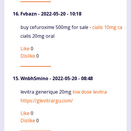
Fvbazn
- 2022-05-20 - 10:18
buy cefuroxime 500mg for sale -
cialis 10mg ca
Komentaras
cialis 20mg oral
Like
0
Dislike
0
WnbhSmino
- 2022-05-20 - 08:48
levitra generique 20mg
low dose levitra
Komentaras
https://glevitrargu.com/
Like
0
Dislike
0