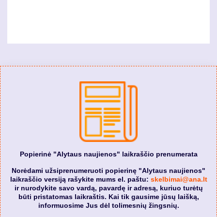
Popierinė "Alytaus naujienos" laikraščio prenumerata
Norėdami užsiprenumeruoti popierinę "Alytaus naujienos"
laikraščio versiją rašykite mums el. paštu:
skelbimai@ana.lt
ir nurodykite savo vardą, pavardę ir adresą, kuriuo turėtų
būti pristatomas laikraštis. Kai tik gausime jūsų laišką,
informuosime Jus dėl tolimesnių žingsnių.