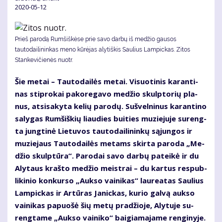
2020-05-12
Prieš parodą Rumšiškėse prie savo darbų iš medžio gausos
tautodailininkas meno kūrėjas alytiškis Saulius Lampickas. Zitos
Stankevičienės nuotr.
Šie me­tai – Tau­to­dai­lės me­tai. Vi­suo­ti­nis ka­ran­ti­
nas stip­ro­kai pa­ko­re­ga­vo me­džio skulp­to­rių pla­
nus, at­si­sa­ky­ta ke­lių pa­ro­dų. Su­švel­ni­nus ka­ran­ti­no
sa­ly­gas Rum­šiš­kių liau­dies bui­ties mu­zie­ju­je su­reng­
ta jung­ti­nė Lie­tu­vos tau­to­dai­li­nin­kų są­jun­gos ir
mu­zie­jaus Tau­to­dai­lės me­tams skir­ta pa­ro­da „Me­
džio skulp­tū­ra“. Pa­ro­dai sa­vo dar­bų pa­tei­kė ir du
Aly­taus kraš­to me­džio meist­rai – du kar­tus res­pub­
li­ki­nio kon­kur­so „Auk­so vai­ni­kas“ lau­re­a­tas Sau­lius
Lam­pic­kas ir Ar­tū­ras Ja­nic­kas, ku­rio gal­vą auk­so
vai­ni­kas pa­puo­šė šių me­tų pra­džio­je, Aly­tu­je su­
reng­ta­me „Auk­so vai­ni­ko“ bai­gia­ma­ja­me ren­gi­ny­je.