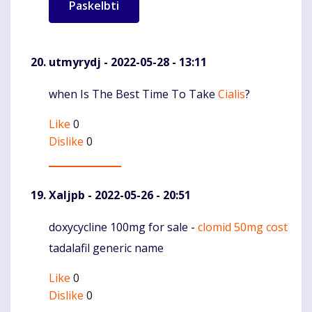
utmyrydj
- 2022-05-28 - 13:11
when Is The Best Time To Take
Cialis
?
Komentaras
Like
0
Dislike
0
Xaljpb
- 2022-05-26 - 20:51
doxycycline 100mg for sale -
clomid 50mg cost
Komentaras
tadalafil generic name
Like
0
Dislike
0