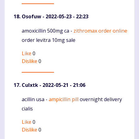
Osofuw
- 2022-05-23 - 22:23
amoxicillin 500mg ca -
zithromax order online
Komentaras
order levitra 10mg sale
Like
0
Dislike
0
Culxtk
- 2022-05-21 - 21:06
acillin usa -
ampicillin pill
overnight delivery
Komentaras
cialis
Like
0
Dislike
0