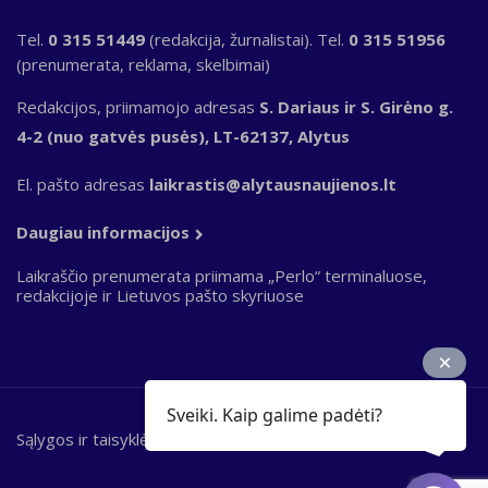
Tel.
0 315 51449
(redakcija, žurnalistai). Tel.
0 315 51956
(prenumerata, reklama, skelbimai)
Redakcijos, priimamojo adresas
S. Dariaus ir S. Girėno g.
4-2 (nuo gatvės pusės), LT-62137, Alytus
El. pašto adresas
laikrastis@alytausnaujienos.lt
Daugiau informacijos
Laikraščio prenumerata priimama „Perlo“ terminaluose,
redakcijoje ir Lietuvos pašto skyriuose
Sveiki. Kaip galime padėti?
Sąlygos ir taisyklės
Bottom
footer