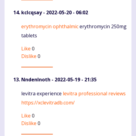
kclcqsay
- 2022-05-20 - 06:02
erythromycin ophthalmic
erythromycin 250mg
Komentaras
tablets
Like
0
Dislike
0
NndenInoth
- 2022-05-19 - 21:35
levitra experience
levitra professional reviews
Komentaras
https://xclevitradb.com/
Like
0
Dislike
0