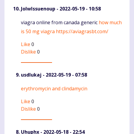
JolwIssuenoup
- 2022-05-19 - 10:58
viagra online from canada generic
how much
Komentaras
is 50 mg viagra
https://aviagrasbt.com/
Like
0
Dislike
0
usdlukaj
- 2022-05-19 - 07:58
erythromycin and clindamycin
Komentaras
Like
0
Dislike
0
Uhuphx
- 2022-05-18 - 22:54