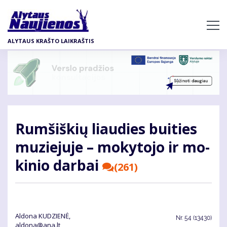
Pereiti
į
pagrindinį
ALYTAUS KRAŠTO LAIKRAŠTIS
turinį
Rum­šiš­kių liau­dies bui­ties
mu­zie­ju­je – mo­ky­to­jo ir mo­
ki­nio dar­bai
(261)
Aldona KUDZIENĖ,
Nr.
54 (13430)
aldona@ana.lt