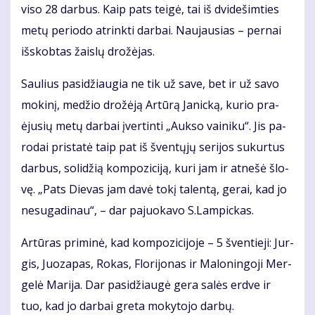
vi­so 28 dar­bus. Kaip pats tei­gė, tai iš dvi­de­šim­ties
me­tų pe­ri­odo at­rink­ti dar­bai. Nau­jau­sias – per­nai
iš­skob­tas žais­lų dro­žė­jas.
Sau­lius pa­si­džiau­gia ne tik už sa­ve, bet ir už sa­vo
mo­ki­nį, me­džio dro­žė­ją Ar­tū­rą Ja­nic­ką, ku­rio pra­
ėju­sių me­tų dar­bai įver­tin­ti „Auk­so vai­ni­ku“. Jis pa­
ro­dai pri­sta­tė taip pat iš šven­tų­jų se­ri­jos su­kur­tus
dar­bus, so­li­džią kom­po­zi­ci­ją, ku­ri jam ir at­ne­šė šlo­
vę. „Pats Die­vas jam da­vė to­kį ta­len­tą, ge­rai, kad jo
ne­su­ga­di­nau“, – dar pa­juo­ka­vo S.Lam­pic­kas.
Ar­tū­ras pri­mi­nė, kad kom­po­zi­ci­jo­je – 5 šven­tie­ji: Jur­
gis, Juo­za­pas, Ro­kas, Flo­ri­jo­nas ir Ma­lo­nin­go­ji Mer­
ge­lė Ma­ri­ja. Dar pa­si­džiau­gė ge­ra sa­lės erd­ve ir
tuo, kad jo dar­bai gre­ta mo­ky­to­jo dar­bų.