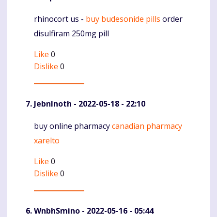
rhinocort us -
buy budesonide pills
order
Komentaras
disulfiram 250mg pill
Like
0
Dislike
0
JebnInoth
- 2022-05-18 - 22:10
buy online pharmacy
canadian pharmacy
Komentaras
xarelto
Like
0
Dislike
0
WnbhSmino
- 2022-05-16 - 05:44