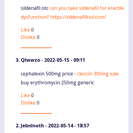
sildenafil otc
can you take sildenafil for erectile
Komentaras
dysfunction?
https://sildenafilkiol.com/
Like
0
Dislike
0
Qlwwzo
- 2022-05-15 - 09:11
cephalexin 500mg price -
cleocin 300mg sale
Komentaras
buy erythromycin 250mg generic
Like
0
Dislike
0
JebnInoth
- 2022-05-14 - 18:57