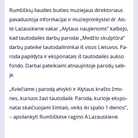
Rum­šiš­kių liau­dies bui­ties mu­zie­jaus di­rek­to­riaus
pa­va­duo­to­ja in­for­ma­ci­jai ir mu­zie­ji­nin­kys­tei dr. Ais­
tė La­zaus­kie­nė va­kar „Aly­taus nau­jie­noms“ kal­bė­jo,
kad tau­to­dai­lės dar­bų pa­ro­dai „Me­džio skulp­tū­ra“
dar­bų pa­tei­kė tau­to­dai­li­nin­kai iš vi­sos Lie­tu­vos. Pa­
ro­da pa­pil­dy­ta ir eks­po­na­tais iš tau­to­dai­lės auk­so
fon­do. Dar­bai pa­tei­kia­mi at­nau­jin­to­je pa­ro­dų sa­lė­
je.
„Kvie­čia­me į pa­ro­dą at­vyk­ti ir Aly­taus kraš­to žmo­
nes, ku­riuos ža­vi tau­to­dai­lė. Pa­ro­da, ku­rio­je eks­po­
na­tai skai­čiuo­ja­mi šim­tais, veiks iki spa­lio 1 die­nos“,
– ap­si­lan­ky­ti Rum­šiš­kė­se ra­gi­no A.La­zaus­kie­nė.