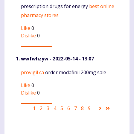
prescription drugs for energy
best online
Komentaras
pharmacy stores
Like
0
Dislike
0
wwfwhzyw
- 2022-05-14 - 13:07
provigil ca
order modafinil 200mg sale
Komentaras
Like
0
Dislike
0
Pagination
Current
1
Puslapis
2
Puslapis
3
Puslapis
4
Puslapis
5
Puslapis
6
Puslapis
7
Puslapis
8
Puslapis
9
Sekantis
Last
page
puslapis
page