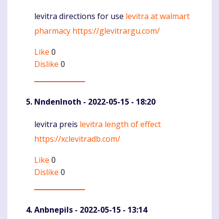
levitra directions for use
levitra at walmart
Komentaras
pharmacy
https://glevitrargu.com/
Like
0
Dislike
0
NndenInoth
- 2022-05-15 - 18:20
levitra preis
levitra length of effect
Komentaras
https://xclevitradb.com/
Like
0
Dislike
0
Anbnepils
- 2022-05-15 - 13:14