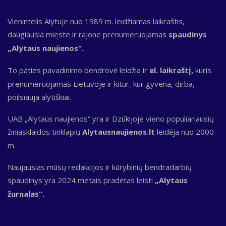
Vienintelis Alytuje nuo 1989 m. leidžiamas laikraštis,
daugiausia mieste ir rajone prenumeruojamas
spaudinys
„Alytaus naujienos“.
To paties pavadinimo bendrovė leidžia ir
el. laikraštį,
kuris
prenumeruojamas Lietuvoje ir kitur, kur gyvena, dirba,
poilsiauja alytiškiai.
UAB „Alytaus naujienos“ yra ir Dzūkijoje vieno populiariausių
žiniasklaidos tinklapių
Alytausnaujienos.lt
leidėja nuo 2000
m.
Naujausias mūsų redakcijos ir kūrybinių bendradarbių
spaudinys yra 2024 metais pradėtas leisti
„Alytaus
žurnalas“.