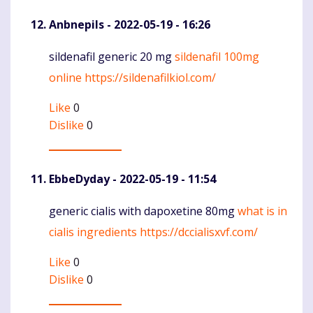
Anbnepils
- 2022-05-19 - 16:26
sildenafil generic 20 mg
sildenafil 100mg
Komentaras
online
https://sildenafilkiol.com/
Like
0
Dislike
0
EbbeDyday
- 2022-05-19 - 11:54
generic cialis with dapoxetine 80mg
what is in
Komentaras
cialis ingredients
https://dccialisxvf.com/
Like
0
Dislike
0