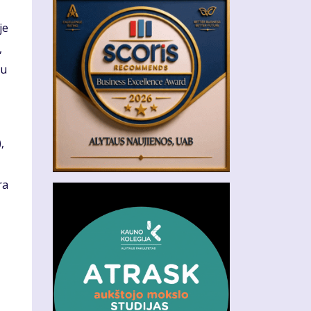
je
,
su
,
ra