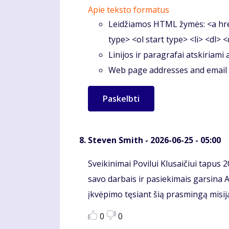
Apie teksto formatus
Leidžiamos HTML žymės: <a hre
type> <ol start type> <li> <dl> 
Linijos ir paragrafai atskiriami
Web page addresses and email a
Steven Smith
- 2026-06-25 - 05:00
Komentaras
Sveikinimai Povilui Klusaičiui tapu
savo darbais ir pasiekimais garsina Al
įkvėpimo tęsiant šią prasmingą misij
0
0