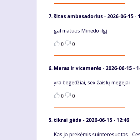
šitas ambasadorius
- 2026-06-15 - 
Komentaras
gal matuos Minedo ilgį
0
0
Meras ir vicemerės
- 2026-06-15 - 1
Komentaras
yra begėdžiai, sex žaislų mėgėjai
0
0
tikrai gėda
- 2026-06-15 - 12:46
Komentaras
Kas jo prekėmis suinteresuotas - Ces