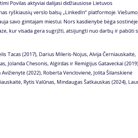
i Povilas aktyviai dalijasi didžiausiose Lietuvos
enas ryškiausių verslo balsų „LinkedIn“ platformoje. Viešumo
vauja savo gimtajam miestui. Nors kasdienybė bėga sostinėje
aze, kur visada gera sugrįžti, atsijungti nuo darbų ir pabūti 
is Tacas (2017), Darius Mileris-Nojus, Alvija Černiauskaitė,
as, Jolanda Chesonis, Algirdas ir Remigijus Gataveckai (2019)
Avižienytė (2022), Roberta Venclovienė, Jolita Šilanskienė
erniauskaitė, Rytis Valūnas, Mindaugas Šatkauskas (2024), Lau