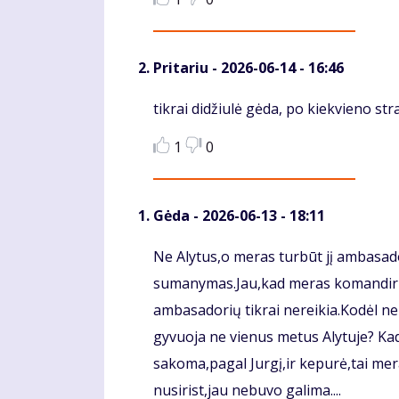
Pritariu
- 2026-06-14 - 16:46
Komentaras
tikrai didžiulė gėda, po kiekvieno str
1
0
Gėda
- 2026-06-13 - 18:11
Komentaras
Ne Alytus,o meras turbūt jį ambasado
sumanymas.Jau,kad meras komandiruo
ambasadorių tikrai nereikia.Kodėl ne
gyvuoja ne vienus metus Alytuje? Kad 
sakoma,pagal Jurgį,ir kepurė,tai me
nusirist,jau nebuvo galima....