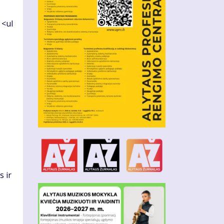
 <ul
s ir