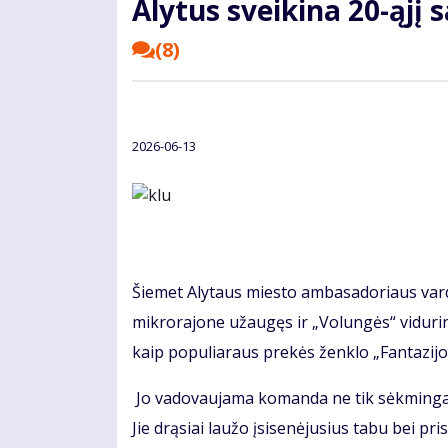
Alytus sveikina 20-ąjį 
(8)
2026-06-13
Šiemet Alytaus miesto ambasadoriaus varda
mikrorajone užaugęs ir „Volungės“ vidurin
kaip populiaraus prekės ženklo „Fantazijos
Jo vadovaujama komanda ne tik sėkmingai 
Jie drąsiai laužo įsisenėjusius tabu bei pri