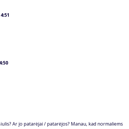
14:51
4:50
iulis? Ar jo patarėjai / patarėjos? Manau, kad normaliems