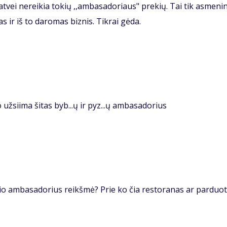
ei nereikia tokių ,,ambasadoriaus" prekių. Tai tik asmeni
ir iš to daromas biznis. Tikrai gėda.
 užsiima šitas byb...ų ir pyz...ų ambasadorius
žio ambasadorius reikšmė? Prie ko čia restoranas ar parduo