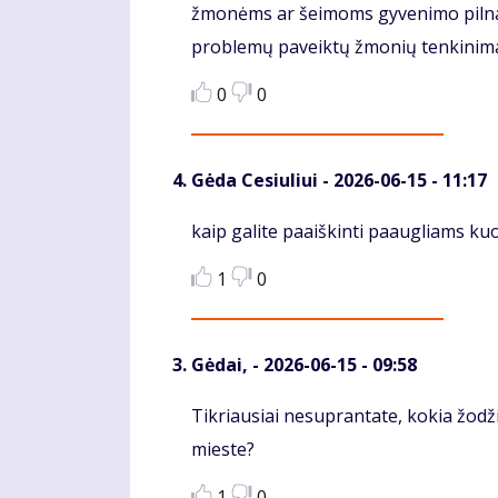
žmonėms ar šeimoms gyvenimo pilnatv
problemų paveiktų žmonių tenkinimas 
0
0
Gėda Cesiuliui
- 2026-06-15 - 11:17
Komentaras
kaip galite paaiškinti paaugliams kuo
1
0
Gėdai,
- 2026-06-15 - 09:58
Komentaras
Tikriausiai nesuprantate, kokia žod
mieste?
1
0