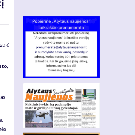
tį
4203)
sto,
mas
e.
nės