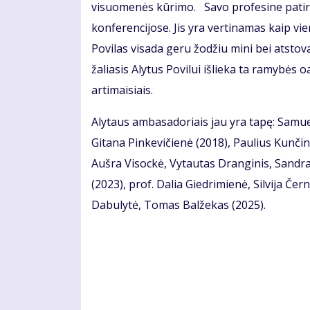
visuomenės kūrimo. Savo profesine patirtim
konferencijose. Jis yra vertinamas kaip vi
Povilas visada geru žodžiu mini bei atsto
žaliasis Alytus Povilui išlieka ta ramybės o
artimaisiais.
Alytaus ambasadoriais jau yra tapę: Samuel
Gitana Pinkevičienė (2018), Paulius Kunčin
Aušra Visockė, Vytautas Dranginis, Sandra 
(2023), prof. Dalia Giedrimienė, Silvija Č
Dabulytė, Tomas Balžekas (2025).