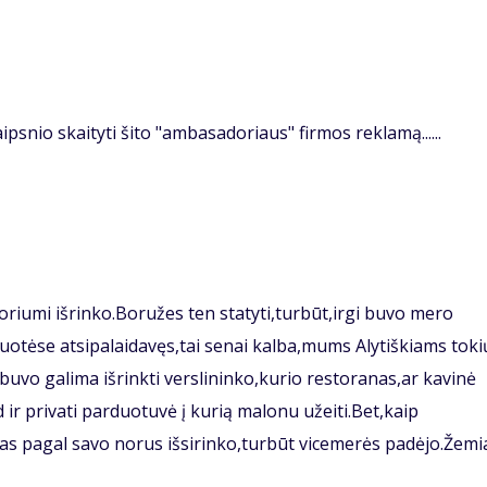
aipsnio skaityti šito "ambasadoriaus" firmos reklamą......
riumi išrinko.Boružes ten statyti,turbūt,irgi buvo mero
tėse atsipalaidavęs,tai senai kalba,mums Alytiškiams toki
buvo galima išrinkti verslininko,kurio restoranas,ar kavinė
ir privati parduotuvė į kurią malonu užeiti.Bet,kaip
ras pagal savo norus išsirinko,turbūt vicemerės padėjo.Žemi