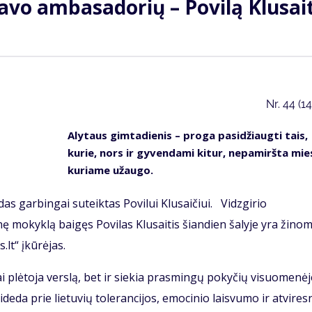
savo ambasadorių – Povilą Klusai
Nr.
44 (1
Alytaus gimtadienis – proga pasidžiaugti tais,
kurie, nors ir gyvendami kitur, nepamiršta mie
kuriame užaugo.
s garbingai suteiktas Povilui Klusaičiui. Vidzgirio
ę mokyklą baigęs Povilas Klusaitis šiandien šalyje yra žino
.lt“ įkūrėjas.
plėtoja verslą, bet ir siekia prasmingų pokyčių visuomenėj
sideda prie lietuvių tolerancijos, emocinio laisvumo ir atvires