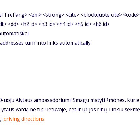
f hreflang> <em> <strong> <cite> <blockquote cite> <code>
<dt> <dd> <h2 id> <h3 id> <h4 id> <h5 id> <h6 id>
 automatiškai
ddresses turn into links automatically.
s 20-uoju Alytaus ambasadoriumi! Smagu matyti žmones, kurie
ytaus vardą ne tik Lietuvoje, bet ir už jos ribų. Linkiu sėkmė
ą!
driving directions